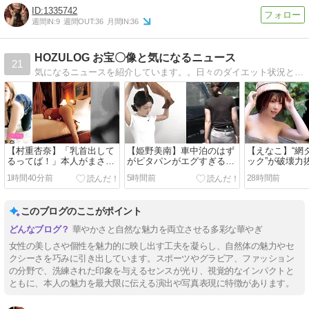
1335742
週間IN:
9
週間OUT:
36
月間IN:
36
HOZULOG お宝〇像と気になるニュース
21
気になるニュースを紹介しています。。日々のダイエット状況とゴルフやジムなどを発信します。また、ネット通販で購入し、良かった物や有益な情報も紹介します。
【村重杏奈】「乳首出して
【姫野美南】車中泊のはず
【えなこ】“網
るってば！」本人がまさか
がピタパンがエグすぎるｗ
ック”が破壊力
の爆弾発言！写真集の大胆
ｗ仰向け＆土手もくっきり
レ界の女王が魅
1時間40分前
5時間前
28時間前
カットにファン騒然
で視聴率爆上がり中！【動
尻”の芸術にフ
画あり】
画あり】
このブログのここがポイント
華やかさと自然な魅力を両立させる多彩な華やぎ
女性の美しさや個性を魅力的に映し出す工夫を凝らし、自然体の魅力やセ
クシーさを巧みに引き出しています。スポーツやグラビア、ファッション
の分野で、洗練された印象を与えるセンスが光り、視覚的なインパクトと
ともに、本人の魅力を最大限に伝える演出や写真表現に特徴があります。