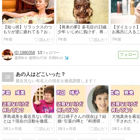
【知っ得】リラックスのつ
【将来の夢】多毛症の13歳
【ダイエット
もりが逆に疲れてる？おス
少年 いじめに負けず、将来
お風呂に入る
スメなお風呂の入り方
は「警察官になりたい」
ー燃焼効果
7年前
7年前
7年前
（印）
1980358
13
週間IN:
6
週間OUT:
36
月間IN:
14
あの人はどこいった？
28
最近見ない有名人の現在を徹底調査します！
茅島成美を最近見ない理由
沢口靖子さんの現在は？結
大地真央を最
とは？現在の活動を徹底調
婚･引退の噂と『科捜研の
「干された？
査！
女』終了の影響
理由とアイフル
1年1ヶ月前
1年1ヶ月前
1年1ヶ月前
報！