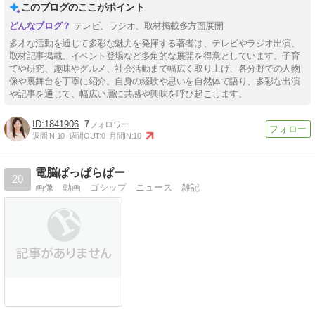
このブログのここがポイント
テレビ、ラジオ、取材掲載多方面展開
多才な活動を通じて多彩な魅力を発揮する著者は、テレビやラジオ出演、
取材記事掲載、イベント登場など多角的な展開を得意としています。子育
てや研究、趣味やグルメ、社会活動まで幅広く取り上げ、各分野での人物
像や裏舞台を丁寧に紹介。自身の経験や思いを自然体で語り、多彩な出演
や記事を通じて、幅広い層に共感や興味を呼び起こします。
1841906
7
週間IN:
10
週間OUT:
0
月間IN:
10
電脳ぱっぱらぱー
20
画像 動画 ゴシップ ニュース 雑記