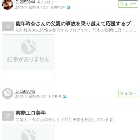
2055944
4
週間IN:
9
週間OUT:
219
月間IN:
24
能年玲奈さんの父親の事故を乗り越えて応援するブログ！
22
能年玲奈さん情報を発信するブログです。誰もが疑問に思うことなどをまとめて記事にしていきます。
1569845
週間IN:
9
週間OUT:
27
月間IN:
9
芸能エロ美学
23
芸能人・有名人の美しく上品な画像を紹介しています。