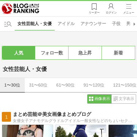
リーダー
ログイン
メニュー
女性芸能人・女優
アイドル
アナウンサー
子役
男性
人気
フォロー数
急上昇
新着
女性芸能人・女優
1〜30位
31〜60位
61〜90位
91〜120位
121〜150位
画像表示
文字表示
まとめ芸能＠美女画像まとめブログ
1
女優女子アナモデルグラドルアイドル一般女性などのちょいセクシー画像まとめ