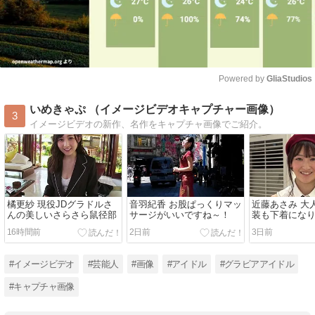
Powered by 
GliaStudios
Mute
いめきゃぷ （イメージビデオキャプチャー画像）
3
イメージビデオの新作、名作をキャプチャ画像でご紹介。
橘更紗 現役JDグラドルさ
音羽紀香 お股ぱっくりマッ
近藤あさみ 大
んの美しいさらさら鼠径部
サージがいいですね～！
装も下着にな
くなるのでい
16時間前
2日前
3日前
～！
#イメージビデオ
#芸能人
#画像
#アイドル
#グラビアアイドル
#キャプチャ画像