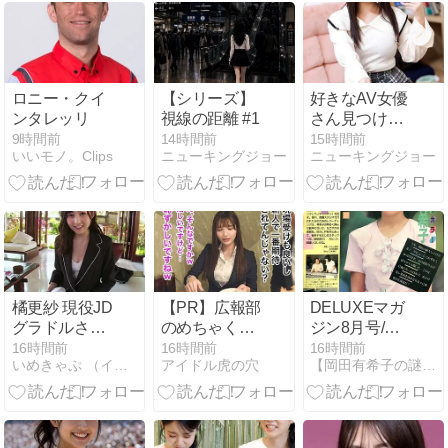
ｗｗｗｗｗｗ
ロニー・クイ
【シリーズ】
好きなAV女優
ンタレッリ
視線の距離 #1
さん見つけ
た！
9時間前
14時間前
15時間前
いいモノ。Clips
ニューキングジョー
ニューキングジョー
橘更紗 現役JD
【PR】広報部
DELUXEマガ
グラドルさん
のめちゃくち
ジン8月号/岡
の美しいさら
ゃ可愛い新卒
田有希子
16時間前
16時間前
16時間前
いめきゃぷ （イメージビデオキャプチャー画像）
アイドル虎の穴
【岡田有希子の謎】予知夢・超能力…
さら鼠径部
OLちゃん