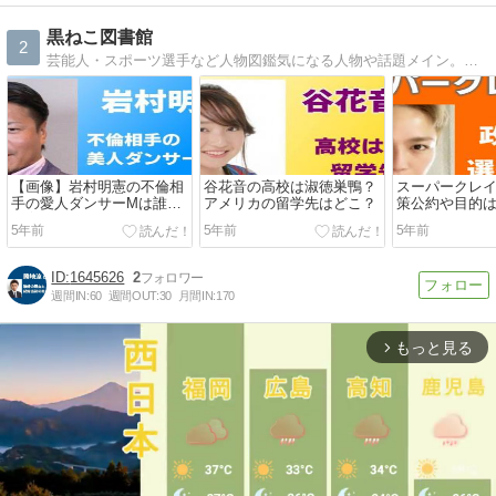
黒ねこ図書館
2
芸能人・スポーツ選手など人物図鑑気になる人物や話題メイン。これを知ればあなたは通。
【画像】岩村明憲の不倫相
谷花音の高校は淑徳巣鴨？
スーパークレ
手の愛人ダンサーMは誰？
アメリカの留学先はどこ？
策公約や目的
養育費ホントに払えない
選と都知事選
5年前
5年前
5年前
の？
1645626
2
週間IN:
60
週間OUT:
30
月間IN:
170
もっと見る
arrow_forward_ios