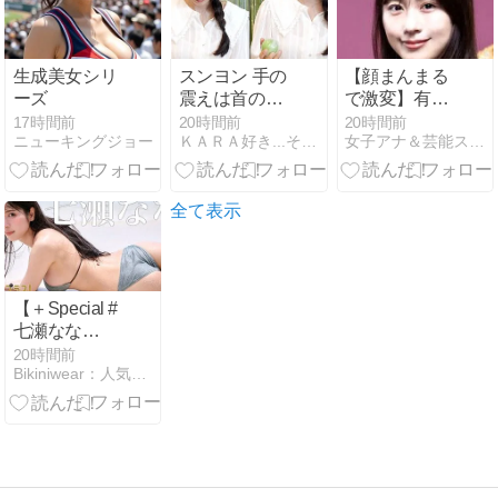
生成美女シリ
スンヨン 手の
【顔まんまる
ーズ
震えは首のヘ
で激変】有村
ルニアだった
架純のセーラ
17時間前
20時間前
20時間前
ニューキングジョー
ＫＡＲＡ好き...それが始まり
女子アナ＆芸能スクープFLASH
ー服姿にファ
ン騒然「役作
りで太った姿
も可愛すぎ」
全て表示
【＋Special #
七瀬なな
vol.2】大ヒッ
20時間前
Bikiniwear：人気のグラビア・ビキニ女優の動画サイト
ト1st写真集
『みつめ
て。』から、
完全未公開カ
ット＆写真集
未収録の衣装