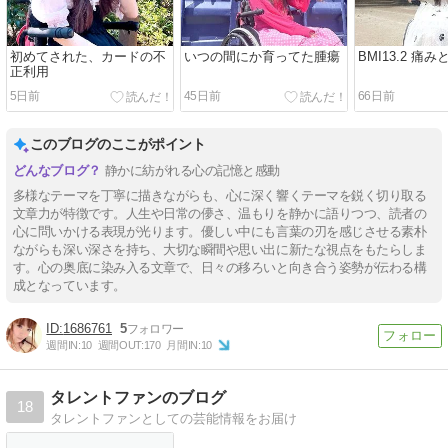
初めてされた、カードの不
いつの間にか育ってた腫瘍
BMI13.2 痛
正利用
5日前
45日前
66日前
このブログのここがポイント
静かに紡がれる心の記憶と感動
多様なテーマを丁寧に描きながらも、心に深く響くテーマを鋭く切り取る
文章力が特徴です。人生や日常の儚さ、温もりを静かに語りつつ、読者の
心に問いかける表現が光ります。優しい中にも言葉の刃を感じさせる素朴
ながらも深い深さを持ち、大切な瞬間や思い出に新たな視点をもたらしま
す。心の奥底に染み入る文章で、日々の移ろいと向き合う姿勢が伝わる構
成となっています。
1686761
5
週間IN:
10
週間OUT:
170
月間IN:
10
タレントファンのブログ
18
タレントファンとしての芸能情報をお届け