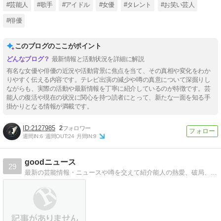
#芸能人
#歌手
#アイドル
#女優
#タレント
#お笑い芸人
#俳優
このブログのここがポイント
最新情報と活動状況を詳細に解説
有名な女優や俳優の近況や活動背景に焦点を当て、その真相や変化をわか
りやすく伝える内容です。テレビ出演の減少や噂の真意について深掘りし
ながらも、実際の活動や最新情報を丁寧に紹介しているのが特徴です。芸
能人の復活や現在の状況に関心を持つ読者にとって、新たな一面を知る手
掛かりとなる情報が満載です。
2127985
2
週間IN:
6
週間OUT:
24
月間IN:
9
goodニュース
29
最新の芸能情報・ニュースや噂を交えて紹介能人の熱愛、破局、結婚、放送事故、画像、芸能界の情報が満載