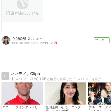
986085
2
週間IN:
50
週間OUT:
30
月間IN:
150
いいモノ。Clips
6
【いいモノ。Clips】独断と偏見で厳選した「いいモノ」を紹介。音楽とアイドルとモータースポーツ、お役立ち情報をお届け！
ロニー・クインタレッリ
飯田圭織 (元 モーニング
ブルース・デ
娘。・タンポポ)
(アイアン・メ