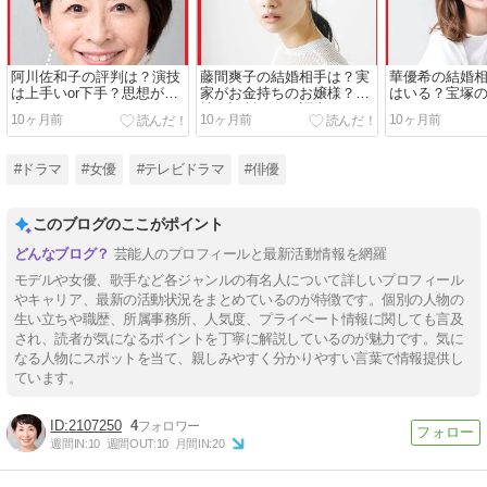
阿川佐和子の評判は？演技
藤間爽子の結婚相手は？実
華優希の結婚
は上手いor下手？思想が左
家がお金持ちのお嬢様？演
はいる？宝塚
寄り？
技の評判なども調査！
は？
10ヶ月前
10ヶ月前
10ヶ月前
#ドラマ
#女優
#テレビドラマ
#俳優
このブログのここがポイント
芸能人のプロフィールと最新活動情報を網羅
モデルや女優、歌手など各ジャンルの有名人について詳しいプロフィール
やキャリア、最新の活動状況をまとめているのが特徴です。個別の人物の
生い立ちや職歴、所属事務所、人気度、プライベート情報に関しても言及
され、読者が気になるポイントを丁寧に解説しているのが魅力です。気に
なる人物にスポットを当て、親しみやすく分かりやすい言葉で情報提供し
ています。
2107250
4
週間IN:
10
週間OUT:
10
月間IN:
20