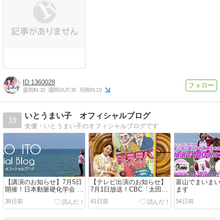
1360028
週間IN:
10
週間OUT:
30
月間IN:
10
いとうまい子 オフィシャルブログ
19
女優・いとうまい子のオフィシャルブログです
【講演のお知らせ】7月5日
【テレビ出演のお知らせ】
富山でまいま
開催！日本動脈硬化学会 市
7月1日放送！CBC「太田×
ます
民公開講座に登壇します
石井のデララバ」に出演し
39日前
41日前
54日前
ます