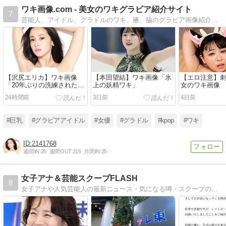
をお届け!!＜
ワキ画像.com - 美女のワキグラビア紹介サイト
7
2026年8月前
芸能人、アイドル、グラドルのワキ、腋、脇のグラビア画像紹介サイト
期＞
【沢尻エリカ】ワキ画像
【本田望結】ワキ画像「氷
【エロ注意】
「20年ぶりの洗練された
上の妖精ワキ」
女のワキ画像
腋」
24時間前
3日前
4日前
#巨乳
#グラビアアイドル
#女優
#グラドル
#kpop
#ワキ
2141768
週間IN:
25
週間OUT:
215
月間IN:
25
女子アナ＆芸能スクープFLASH
8
女子アナや人気芸能人の最新ニュース・気になる噂・スクープの真相を速報でお届け！テレビ番組の裏話や注目の新人アナ、熱愛・結婚情報まで深掘り解説するエンタメ特化型ニュースブログです。