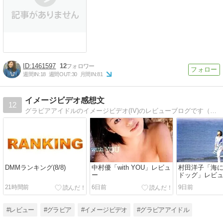
1461597
12
週間IN:
18
週間OUT:
30
月間IN:
81
イメージビデオ感想文
12
グラビアアイドルのイメージビデオ(IV)のレビューブログです（毎週月曜19時更新）
DMMランキング(8/8)
中村優「with YOU」レビュ
村田洋子「海
ー
ドッグ」レビ
21時間前
6日前
9日前
#レビュー
#グラビア
#イメージビデオ
#グラビアアイドル