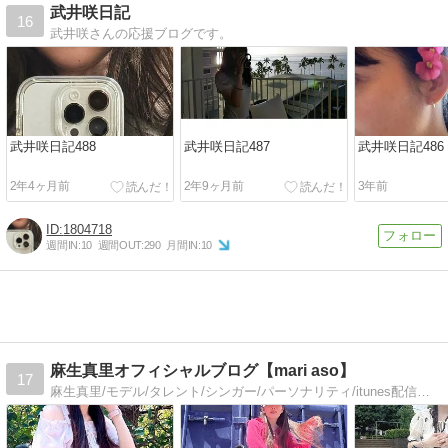
武井咲日記
16
武井咲さんの応援ブログです。
武井咲日記488
武井咲日記487
武井咲日記486
2年4ヶ月前
2年9ヶ月前
3年前
1804718
週間IN:
10
週間OUT:
290
月間IN:
10
麻生真里オフィシャルブログ【mari aso】
17
麻生真里/モデル/タレント/シンガー/パーソナリティ/itunes配信中/CD発売中/podcast/ライブ/ブログ毎日更新/応援してくれたら凄く嬉しいです。