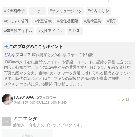
#岡田有希子
#ユッコ
#サンミュージック
#竹内まりや
#かしぶち哲郎
#小室哲哉
#松任谷正隆
#尾崎亜美
#歌手
#80年代アイドル
#女性アイドル
#JPOP
このブログのここがポイント
時代背景と人物に焦点を当てる解説
1980年代を中心に当時のアイドルや音楽、イベントの記録を詳細に追った
内容が特徴です。個々の出来事やその背景を掘り下げつつ、多彩な資料や
写真の紹介を交え、当時のカルチャーを身近に感じられる構成となってい
ます。時代の流れとともに、ファンの記憶に残る記録を豊富に掲載し、ノ
スタルジーと共に深い感慨を呼び起こします。
2049966
5
週間IN:
57
週間OUT:
132
月間IN:
243
アナエンタ
5
芸能人・有名人のゴシップブログです。