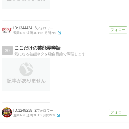
1344434
3
週間IN:
6
週間OUT:
15
月間IN:
9
ここだけの芸能界噂話
30
気になる芸能ネタを独自目線で調理します
1249239
2
週間IN:
6
週間OUT:
6
月間IN:
9