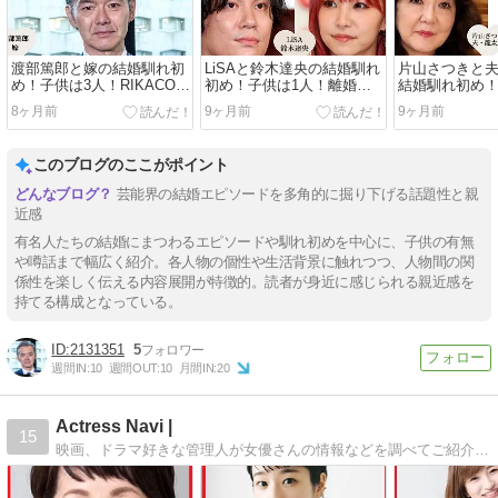
渡部篤郎と嫁の結婚馴れ初
LiSAと鈴木達央の結婚馴れ
片山さつきと
め！子供は3人！RIKACOと
初め！子供は1人！離婚や
結婚馴れ初め
の離婚理由は？
不倫など噂話は？
い！舛添要一
8ヶ月前
9ヶ月前
9ヶ月前
は？
このブログのここがポイント
芸能界の結婚エピソードを多角的に掘り下げる話題性と親
近感
有名人たちの結婚にまつわるエピソードや馴れ初めを中心に、子供の有無
や噂話まで幅広く紹介。各人物の個性や生活背景に触れつつ、人物間の関
係性を楽しく伝える内容展開が特徴的。読者が身近に感じられる親近感を
持てる構成となっている。
2131351
5
週間IN:
10
週間OUT:
10
月間IN:
20
Actress Navi |
15
映画、ドラマ好きな管理人が女優さんの情報などを調べてご紹介していきます。性格や人柄など女優さんの魅力が伝わるブログを目指しています＾ー＾