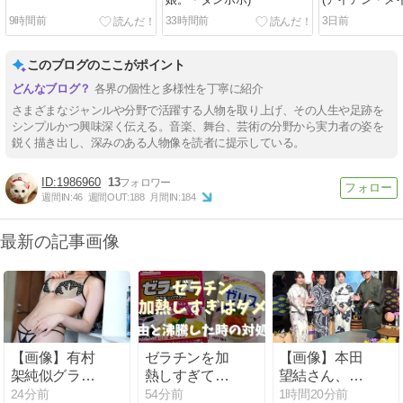
9時間前
33時間前
3日前
このブログのここがポイント
各界の個性と多様性を丁寧に紹介
さまざまなジャンルや分野で活躍する人物を取り上げ、その人生や足跡を
シンプルかつ興味深く伝える。音楽、舞台、芸術の分野から実力者の姿を
鋭く描き出し、深みのある人物像を読者に提示している。
1986960
13
週間IN:
46
週間OUT:
188
月間IN:
184
最新の記事画像
【画像】有村
ゼラチンを加
【画像】本田
架純似グラド
熱しすぎては
望結さん、浴
ルちとせよし
ダメな理由
衣姿のお○ぱ
24分前
54分前
1時間20分前