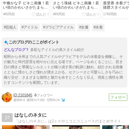
中條かな子 ビキニ画像！若
さとう珠緒 ビキニ画像！若
亜里香 水着グ
い頃のかわいさがたまらな
い頃のかわいさがたまらな
抜群スタイル
い！
い！
い！
4時間前
8時間前
17時間前
#芸能人
#アイドル
#グラビアアイドル
#女優
#水着
このブログのここがポイント
多彩なアイドルの美スタイル紹介
昭和から令和までの人気アイドルやグラビアモデルの水着姿を俯瞰し、そ
の魅力と時代背景を軽やかに伝える場です。ページをめくるごとに、若き
日の輝きと華麗なシルエットが織り成す美の軌跡に触れ、紹介される画像
とともに懐かしさと憧れが湧き上がる。セクシーさと可愛らしさを巧みに
織り交ぜ、さまざまな個性と魅力を余すところなく伝え、視覚と感性を満
たすコンテンツを展開しています。
2101845
6
週間IN:
6
週間OUT:
300
月間IN:
18
はなしのネタに
27
「はなしのネタに」は2ｃｈやニコニコニュースのまとめサイトになります。面白ネタや時事ネタを掲載しています。