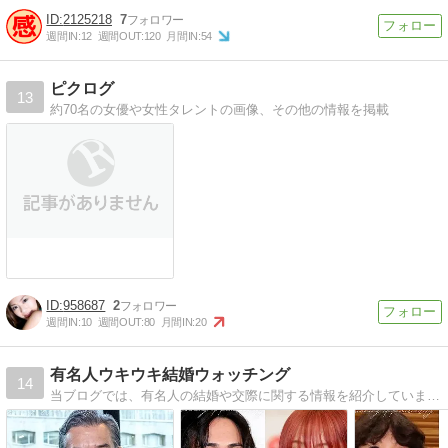
2125218
7
週間IN:
12
週間OUT:
120
月間IN:
54
ピクログ
13
約70名の女優や女性タレントの画像、その他の情報を掲載
958687
2
週間IN:
10
週間OUT:
80
月間IN:
20
有名人ウキウキ結婚ウォッチング
14
当ブログでは、有名人の結婚や交際に関する情報を紹介しています。ぜひ、楽しんでいただけたら幸いです！