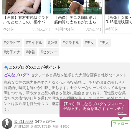
【画像】有村架純似グラド
【画像】テニス園田彩乃、
【画像】女優
ルちとせよしの、極小パン
筋肉質な太ももがたまらな
R-15指定映画
ティがHすぎる
い
しかもピンと
24分前
2時間20分前
4時間前
#グラビア
#アイドル
#女優
#グラドル
#美女
#美人
#女子アナ
#水着
#セクシー
このブログのここがポイント
セクシーさと美貌を追求した大胆な画像と軽妙なコメント
多彩な女性の魅力を余すことなく伝える投稿群は、ありのままの美しさと
官能的な瞬間を鮮やかに映し出します。セクシーなシーンやスタイルを強
調しつつも、華やかさと品の良さを絶妙に融合させており、個性豊かな美
女たちの表情や仕草を通して見惚れる瞬間を演出しています。軽妙なコメ
ントは親近感を持たせつつ、魅惑の世界へと引き込む仕掛けとなっていま
【Tips】気になるブログをフォロー。

登録不要。更新を逃さずキャッチ！
す。
閉じる
2118699
14
週間IN:
280
週間OUT:
7210
月間IN:
1080