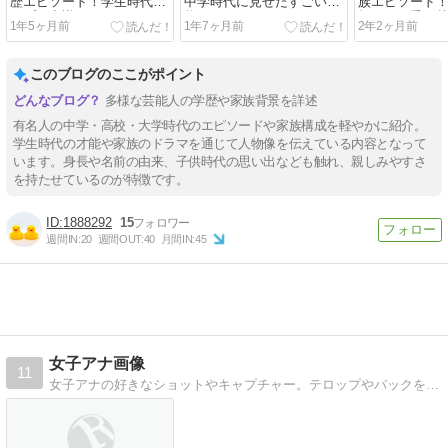
歴エピソード！学生時代か
中学時代に見せたすごい才
族エピソード
らプロ意識ハンパない
能？
押さえも乗り
1年5ヶ月前
1年7ヶ月前
2年2ヶ月前
このブログのここがポイント
多様な芸能人の学歴や家族背景を詳述
有名人の中学・高校・大学時代のエピソードや家族構成を軽やかに紹介。
学生時代の才能や家族のドラマを通じて人物像を伝えている内容となって
います。身長や名前の由来、子供時代の思い出なども触れ、親しみやすさ
を持たせているのが特徴です。
1888292
15
週間IN:
20
週間OUT:
40
月間IN:
45
女子アナ画像
11
女子アナの好きなショットやキャプチャー。テロップやバックを修正した画像多数。待受に最適。半分はエロい画像だったりしてｗ笑