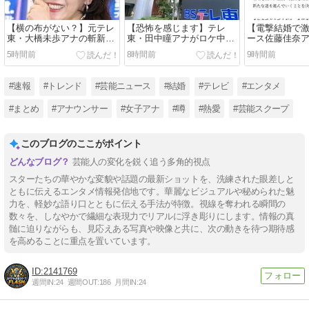
【横の布がない？】元テレ
【恐怖を感じます】テレ
【電撃結婚で激
東・大橋未歩アナの斬新ワ
東・田中瞳アナがロケ中の
ース佐藤佳奈
ンピ姿に絶賛の声が止まら
無断撮影に異例の注意喚起
ボー池田とゴ
5時間前
8時間前
9時間前
ない
でネット騒然
#速報
#トレンド
#芸能ニュース
#結婚
#テレビ
#エンタメ
#まとめ
#アナウンサー
#女子アナ
#噂
#熱愛
#芸能スクープ
このブログのここがポイント
芸能人の変化を鋭く追う多角的視点
スターたちの華やかな変貌や話題の最新ショットを、洗練された眼差しと
ともに伝えるエンタメ情報発信地です。華麗なビジュアルや秘められた魅
力を、軽妙な語り口とともに伝える手法が特徴。視線を奪われる瞬間の
数々を、しなやかで繊細な表現力でリアルに浮き彫りにします。情報の真
髄に迫りながらも、見応えある写真や映像と共に、次の動きを待つ期待感
を高めることに重点を置いています。
2141769
週間IN:
24
週間OUT:
186
月間IN:
24