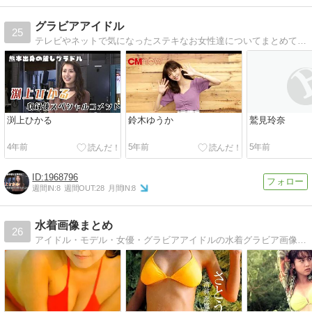
グラビアアイドル
25
テレビやネットで気になったステキなお女性達についてまとめてみました！
渕上ひかる
鈴木ゆうか
鷲見玲奈
4年前
5年前
5年前
1968796
週間IN:
8
週間OUT:
28
月間IN:
8
水着画像まとめ
26
アイドル・モデル・女優・グラビアアイドルの水着グラビア画像を紹介しています。