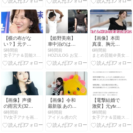
介
にｗｗｗｗｗ
ｗ
【横の布がな
【姫野美南】
【画像】本田
い？】元テレ
車中泊のはず
真凜、胸元開
東・大橋未歩
がピタパンが
けてすっかり
5時間前
5時間前
6時間前
女子アナ＆芸能スクープFLASH
HOZULOG お宝〇像と気になるニュース
まとめ芸能＠美女画像まとめブログ
アナの斬新ワ
エグすぎるｗ
大人の女にな
ンピ姿に絶賛
ｗ仰向け＆土
ってしまう
の声が止まら
手もくっきり
ない
で視聴率爆上
がり中！【動
画あり】
【画像】声優
【画像】令和
【電撃結婚で
の雨宮天(32)
最新版 あのち
激変】元ytvエ
さん、プリケ
ゃん
ース佐藤佳奈
6時間前
6時間前
9時間前
TV女子アナを画像で紹介
アイドル虎の穴
女子アナ＆芸能スクープFLASH
ツ全開のサー
アナがレイン
ビスショット
ボー池田とゴ
をしてしまう
ールイン！