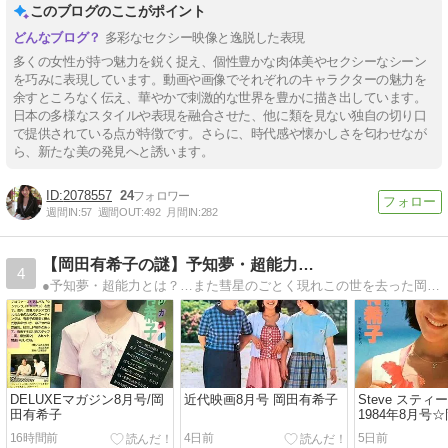
このブログのここがポイント
多彩なセクシー映像と逸脱した表現
多くの女性が持つ魅力を鋭く捉え、個性豊かな肉体美やセクシーなシーン
を巧みに表現しています。動画や画像でそれぞれのキャラクターの魅力を
余すところなく伝え、華やかで刺激的な世界を豊かに描き出しています。
日本の多様なスタイルや表現を融合させた、他に類を見ない独自の切り口
で提供されている点が特徴です。さらに、時代感や懐かしさを匂わせなが
ら、新たな美の発見へと誘います。
2078557
24
週間IN:
57
週間OUT:
492
月間IN:
282
【岡田有希子の謎】予知夢・超能力…
4
●予知夢・超能力とは？…また彗星のごとく現れこの世を去った岡田有希子の謎に迫る!!
DELUXEマガジン8月号/岡
近代映画8月号 岡田有希子
Steve スティ
田有希子
1984年8月号
16時間前
4日前
5日前