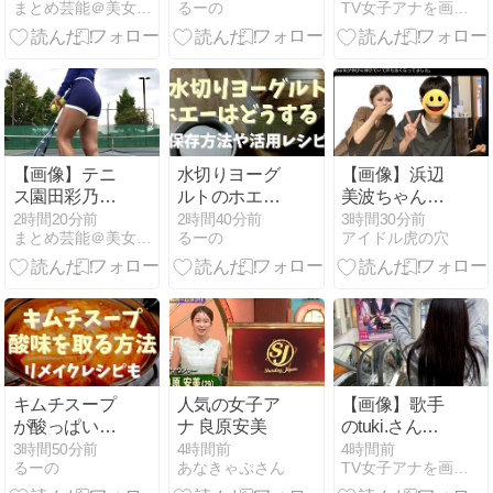
まとめ芸能＠美女画像まとめブログ
るーの
TV女子アナを画像で紹介
の、極小パン
は？沸騰させ
いがコチラｗ
ティがHすぎ
てしまった時
ｗｗｗｗｗｗ
る
の対処法
【画像】テニ
水切りヨーグ
【画像】浜辺
ス園田彩乃、
ルトのホエー
美波ちゃん、
筋肉質な太も
の保存は冷凍
弟と旅行に行
2時間20分前
2時間40分前
3時間30分前
まとめ芸能＠美女画像まとめブログ
るーの
アイドル虎の穴
もがたまらな
もOK？活用レ
く✨
い
シピも紹介！
キムチスープ
人気の女子ア
【画像】歌手
が酸っぱい時
ナ 良原安美
のtuki.さん、
の酸味の取り
解禁されたえ
3時間50分前
4時間前
4時間前
るーの
あなきゃぷさん
TV女子アナを画像で紹介
方は？リメイ
ちちな谷間が
クレシピも紹
ヌけると話題