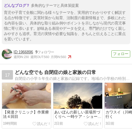
多角的なテーマと具体策提案
育児や子育て全般に関わる様々なテーマを、実用的でわかりやすく解説す
る点が特徴です。災害対策から知育、法制度の最新情報まで、多岐にわた
る内容を扱い、具体的な取り組み例やポイントを示しながら現代の育児事
情に寄り添います。妙味ある表現やデータを交え、専門的だけでなく親し
みやすさも追求。育児の実情や必要な知識を、きちんと伝えることに重点
を置いています。
1966896
9
週間IN:
230
週間OUT:
560
月間IN:
560
どんな空でも 自閉症の娘と家族の日常
17
自閉症の小学５年生の娘と家族の記録です。地域の小学校の特別支援学級に在籍しています。
【発達クリニック】作業療
あいぼんの新しい居場所づ
カワスイ（川
法４回目
くりへ 一時ケア・ショート
行く
ステイの面談が決まりまし
19時間前
2日前
3日前
た