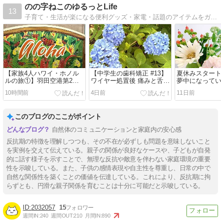
のの字ねこのゆるっとLife
13
子育て・生活が楽になる便利グッズ・家電・話題のアイテムをガチレポ＆紹介！ユルく働く家事が苦手な2児のママ。
【家族4人ハワイ・ホノル
【中学生の歯科矯正 #13】
夏休みスタート
ルの旅①】羽田空港第2タ
ワイヤー処置後 痛みと舌の
夢中になって
ーミナル国際線＆ANAホノ
傷に苦しんだ1週間
10時間前
4日前
11日前
ルル便の機内食と機内での
過ごし方
このブログのここがポイント
自然体のコミュニケーションと家庭内の安心感
反抗期の特徴を理解しつつも、その不在が必ずしも問題を意味しないこと
を実例を交えて伝えている。親子の関係が良好なケースや、子どもが自発
的に話す様子を示すことで、無理な反抗や敵意を伴わない家庭環境の重要
性を示唆している。また、子供の感情表現や自主性を尊重し、日常の中で
自然な関係性を築くことの価値を伝達している。これにより、反抗期に拘
らずとも、円滑な親子関係を育むことは十分に可能だと示唆している。
2032057
15
週間IN:
240
週間OUT:
210
月間IN:
890