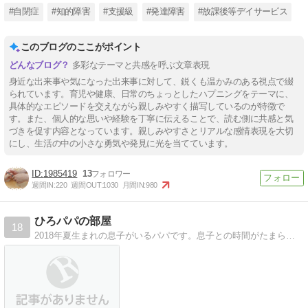
#自閉症
#知的障害
#支援級
#発達障害
#放課後等デイサービス
このブログのここがポイント
多彩なテーマと共感を呼ぶ文章表現
身近な出来事や気になった出来事に対して、鋭くも温かみのある視点で綴
られています。育児や健康、日常のちょっとしたハプニングをテーマに、
具体的なエピソードを交えながら親しみやすく描写しているのが特徴で
す。また、個人的な思いや経験を丁寧に伝えることで、読む側に共感と気
づきを促す内容となっています。親しみやすさとリアルな感情表現を大切
にし、生活の中の小さな勇気や発見に光を当てています。
1985419
13
週間IN:
220
週間OUT:
1030
月間IN:
980
ひろパパの部屋
18
2018年夏生まれの息子がいるパパです。息子との時間がたまらなく楽しい。そんな息子との日々のブログです。初めての子育て奮闘中ですwww 楽しいコト・面白いコト・幸せなコトって溢れているよね☆それを見つけるコト・気付くコト♪