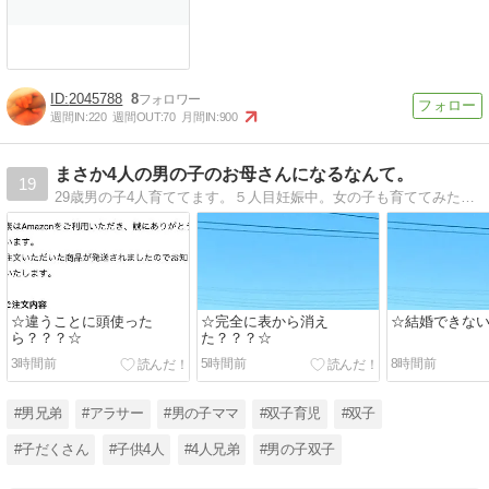
2045788
8
週間IN:
220
週間OUT:
70
月間IN:
900
まさか4人の男の子のお母さんになるなんて。
19
29歳男の子4人育ててます。５人目妊娠中。女の子も育ててみたいけど、下はまさかの双子でした。男の子のお母さんは可哀想と言われがちですが、そんなことないんだよ！というのを発信できたら。変なママ友や癖のある芸能人のことも書いてます。笑
☆違うことに頭使った
☆完全に表から消え
☆結婚できな
ら？？？☆
た？？？☆
3時間前
5時間前
8時間前
#男兄弟
#アラサー
#男の子ママ
#双子育児
#双子
#子だくさん
#子供4人
#4人兄弟
#男の子双子