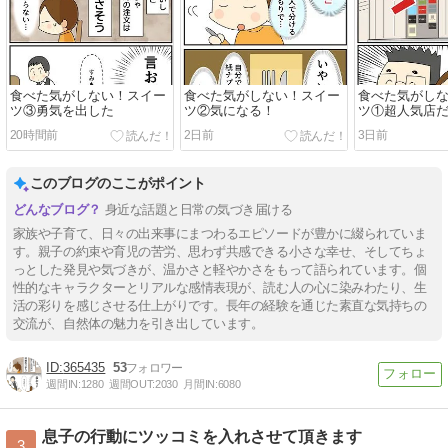
食べた気がしない！スイー
食べた気がしない！スイー
食べた気がし
ツ③勇気を出した
ツ②気になる！
ツ①超人気店
20時間前
2日前
3日前
このブログのここがポイント
身近な話題と日常の気づき届ける
家族や子育て、日々の出来事にまつわるエピソードが豊かに綴られていま
す。親子の約束や育児の苦労、思わず共感できる小さな幸せ、そしてちょ
っとした発見や気づきが、温かさと軽やかさをもって語られています。個
性的なキャラクターとリアルな感情表現が、読む人の心に染みわたり、生
活の彩りを感じさせる仕上がりです。長年の経験を通じた素直な気持ちの
交流が、自然体の魅力を引き出しています。
365435
53
週間IN:
1280
週間OUT:
2030
月間IN:
6080
息子の行動にツッコミを入れさせて頂きます
3