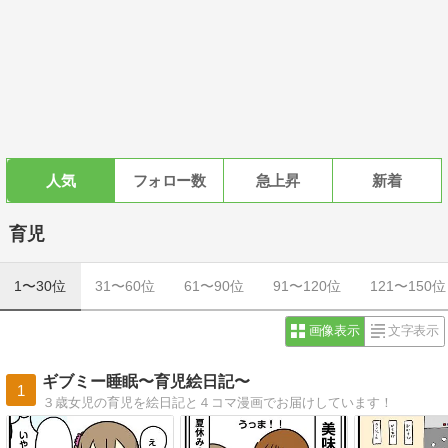
人気
フォロー数
急上昇
新着
育児
1〜30位
31〜60位
61〜90位
91〜120位
121〜150位
画像表示
文字表示
ギブミー睡眠〜育児絵日記〜
1
３歳女児の育児を絵日記と４コマ漫画でお届けしています！