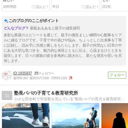
16時間前
昨日
2日前
このブログのここがポイント
家庭あるあると親子の成長描写
多彩な家庭のエピソードを通じて、親子の微笑ましい瞬間や心配事をリア
ルに綴るブログです。子育て中の喜びや悩み、ちょっとした出来事を丁寧
に記録し、読み手に共感と癒しをもたらします。親子の何気ない日常の中
にある大切な気づきを、魅力的な表現とともに伝え、心温まるひとときを
提供します。日々の家族の姿を多角的に描き出し、新たな発見や思いを共
有します。
1935937
25
週間IN:
260
週間OUT:
1800
月間IN:
1220
塾長パパの子育て＆教育研究所
11
小さな田舎町で学習塾を営んでいる"塾長パパ"の育児＆教育研究レポート。高2の息子と中1の娘の父で、17年間「頭の良い子に育てない子育て」を実践中。その子育てメソッド、また子育てや教育の仕事を通して学んだこと、感じたことを熱く語る！