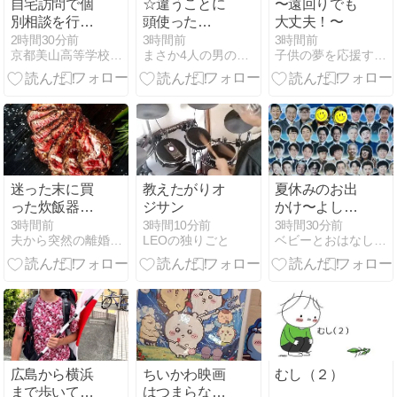
自宅訪問で個
☆違うことに
〜遠回りでも
別相談を行っ
頭使った
大丈夫！〜
ている通信制
ら？？？☆
2時間30分前
3時間前
3時間前
京都美山高等学校 地歴公民科 担当教員のつぶやき
まさか4人の男の子のお母さんになるなんて。
子供の夢を応援するパパ。
高校
迷った末に買
教えたがりオ
夏休みのお出
った炊飯器で
ジサン
かけ〜よしも
料理をしてみ
とお笑い劇
3時間前
3時間10分前
3時間30分前
夫から突然の離婚したい宣言！
LEOの独りごと
ベビーとおはなしファーストサイン教室シェリ
た結果
場〜
広島から横浜
ちいかわ映画
むし（２）
まで歩いて進
はつまらな