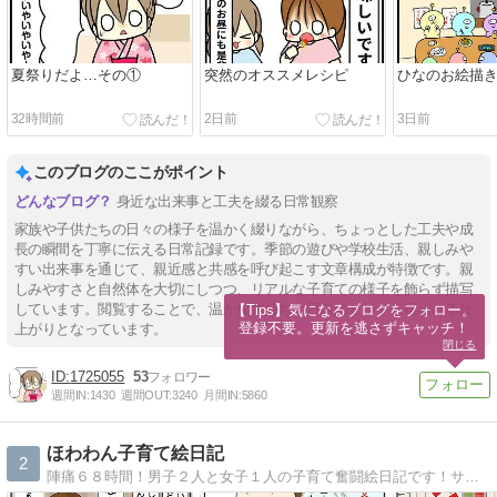
夏祭りだよ…その①
突然のオススメレシピ
ひなのお絵描
32時間前
2日前
3日前
このブログのここがポイント
身近な出来事と工夫を綴る日常観察
家族や子供たちの日々の様子を温かく綴りながら、ちょっとした工夫や成
長の瞬間を丁寧に伝える日常記録です。季節の遊びや学校生活、親しみや
すい出来事を通じて、親近感と共感を呼び起こす文章構成が特徴です。親
しみやすさと自然体を大切にしつつ、リアルな子育ての様子を飾らず描写
しています。閲覧することで、温かな気持ちと日常のヒントを得られる仕
【Tips】気になるブログをフォロー。

登録不要。更新を逃さずキャッチ！
上がりとなっています。
閉じる
1725055
53
週間IN:
1430
週間OUT:
3240
月間IN:
5860
ほわわん子育て絵日記
2
陣痛６８時間！男子２人と女子１人の子育て奮闘絵日記です！サイトを引越ししました！旧サイトからは自動で飛びます〜