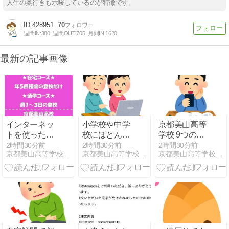
人生の奥行きも示唆しているのが特徴です。
428951
70
週間IN:
380
週間OUT:
705
月間IN:
1620
最新の記事画像
インターネッ
小学校や中学
京都美山高等
トを使った在
校にほとんど
学校 9つの日
宅学習が中心
通うことのな
本初 その５
2時間30分前
2時間30分前
2時間30分前
京都美山高等学校 保健体育科 担当教員のつぶやき
京都美山高等学校 国語科 担当教員のつぶやき
京都美山高等学校 数学科 担当教員のつぶやき
かった方