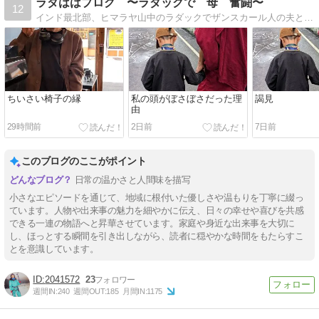
ラダははブログ 〜ラダックで 母 奮闘〜
12
インド最北部、ヒマラヤ山中のラダックでザンスカール人の夫と4人の息子たちと過ごす毎日です。夫の経営する旅行代理店「ヒドゥンヒマラヤ」のことも綴っています。
ちいさい椅子の縁
私の頭がぼさぼさだった理
謁見
由
29時間前
2日前
7日前
このブログのここがポイント
日常の温かさと人間味を描写
小さなエピソードを通じて、地域に根付いた優しさや温もりを丁寧に綴っ
ています。人物や出来事の魅力を細やかに伝え、日々の幸せや喜びを共感
できる一連の物語へと昇華させています。家庭や身近な出来事を大切に
し、ほっとする瞬間を引き出しながら、読者に穏やかな時間をもたらすこ
とを意識しています。
2041572
23
週間IN:
240
週間OUT:
185
月間IN:
1175