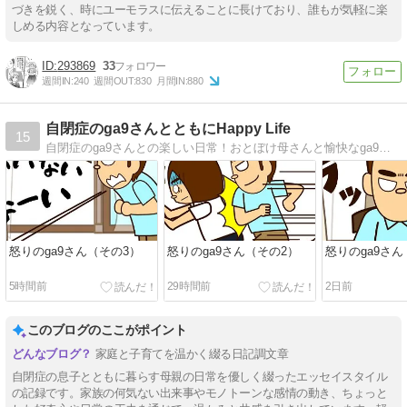
づきを鋭く、時にユーモラスに伝えることに長けており、誰もが気軽に楽
しめる内容となっています。
293869
33
週間IN:
240
週間OUT:
830
月間IN:
880
自閉症のga9さんとともにHappy Life
15
自閉症のga9さんとの楽しい日常！おとぼけ母さんと愉快なga9さんの絵日記ブログ
怒りのga9さん（その3）
怒りのga9さん（その2）
怒りのga9さ
5時間前
29時間前
2日前
このブログのここがポイント
家庭と子育てを温かく綴る日記調文章
自閉症の息子とともに暮らす母親の日常を優しく綴ったエッセイスタイル
の記録です。家族の何気ない出来事やモノトーンな感情の動き、ちょっと