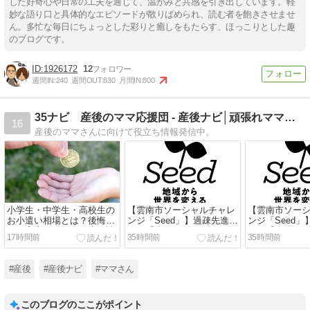
した好奇心や日常の工夫を通じて、温かみと共感を引き出しています。軽
妙な語り口と具体的なエピソードが散りばめられ、読む者を飽きさせませ
ん。多忙な毎日にちょっとした彩りと癒しをもたらす、ほっこりとした趣
のブログです。
1926172
12
週間IN:
240
週間OUT:
830
月間IN:
800
35ナビ 産後のママ応援団 - 産後ナビ│頑張れママさん
16
産後のママさんに向けて役立ち情報発信中。
小学生・中学生・高校生の
【雲南市ソーシャルチャレ
【雲南市ソー
お小遣い相場とは？後悔し
ンジ「Seed」】過疎先進地
ンジ「Seed
ない家庭のルールと失敗談
から「次の100年」をつく
から「次の10
17時間前
35時間前
35時間前
る新たな起業家支援プログ
る新たな起業
ラムとは？
ラムとは？
#産後
#産後ナビ
#ママさん
このブログのここがポイント