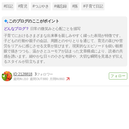
#日記
#育児
#つぶやき
#備忘録
#孫
#子育て日記
このブログのここがポイント
日常の微笑みと心配ごとを描写
子育てにおけるさまざまな出来事を親しみやすく綴った表現が特徴です。
子どもの行動や親子の会話、周囲とのやりとりを通じて、育児の喜びや苦
労をリアルに感じさせる文章が並びます。現実的なエピソードを鋭い観察
眼で描きつつも、温かさとユーモアが詰まった文章構成により、読者の共
感を誘います。細やかな日々の小さな奇跡や、大切な瞬間を見逃さず伝え
るスタイルが目立ちます。
2128818
3
週間IN:
210
週間OUT:
880
月間IN:
860