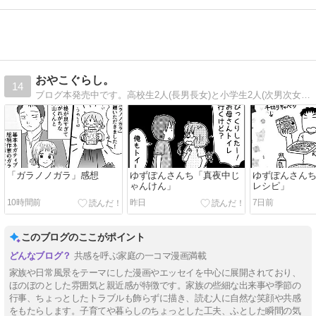
おやこぐらし。
14
ブログ本発売中です。高校生2人(長男長女)と小学生2人(次男次女)の4人の子どもを育てながら絵やマンガの仕事をしています。ほぼ毎日更新中。
「ガラノノガラ」感想
ゆずぽんさんち「真夜中じ
ゆずぽんさん
ゃんけん」
レシピ」
10時間前
昨日
7日前
このブログのここがポイント
共感を呼ぶ家庭の一コマ漫画満載
家族や日常風景をテーマにした漫画やエッセイを中心に展開されており、
ほのぼのとした雰囲気と親近感が特徴です。家族の些細な出来事や季節の
行事、ちょっとしたトラブルも飾らずに描き、読む人に自然な笑顔や共感
をもたらします。子育てや暮らしのちょっとした工夫、ふとした瞬間の気