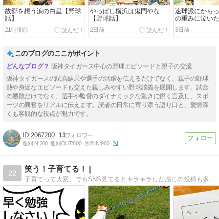
故郷を想う涙の白星【野球
やっぱし横浜は鬼門やな…
速球派にから
話】
【野球話】
の重みに泣い
21時間前
2日前
3日前
このブログのここがポイント
阪神タイガース中心の野球エピソードと親子の交流
阪神タイガースの試合結果や選手の活躍を伝えるだけでなく、親子の野球
熱や身近なエピソードも交えた親しみやすい野球談義を展開します。試合
の勝敗だけでなく、選手や監督のダイナミックな動きに鋭く言及し、スポ
ーツの興奮をリアルに伝えます。読者の日常に寄り添う語り口と、愛情深
くも客観的な視点が魅力です。
2067200
13
週間IN:
208
週間OUT:
800
月間IN:
960
笑う！子育てる！ |
22
子育てって大変。でもSNS見てるとキラキラした感じの投稿も多いし。それに比べたら・・・なんて思っているあなた！読む栄養ドリンクなブログです。疲れた時に一息つける、そんなブログ読んでみませんか？子育て中のあなたを応援したい！ペップな子育て日記