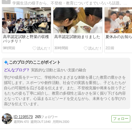
学園生活の様子から、不登校・教育についてまでいろいろ話題。寮のあるフリースクールとして30年が過ぎました。不登校や虚弱に関する悩みを受けてきました。
高卒認定試験と野菜の収穫
高卒認定試験始まりました
夏休みのお知
バッチリ！
9時間前
30時間前
2日前
このブログのここがポイント
実践的な活動と温かい支援の融合
学びや成長をテーマに、学校外のさまざまな体験を通じた教育の豊かさを
描写します。スポーツや創作活動、社会での実践を重視し、子どもたちが
自らの可能性を広げる姿を伝えます。また、不登校克服や将来を担う子ど
もたちの姿も丁寧に紹介し、教育の多様性と温かさを深く掘り下げる内容
となっています。心温まるエピソードを交えながら、未来をつくる学びの
喜びを伝えています。
1198579
265
週間IN:
470
週間OUT:
1840
月間IN:
2000