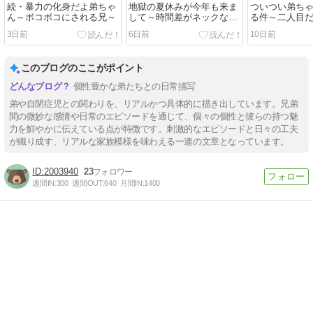
続・暴力の化身だよ弟ちゃ
地獄の夏休みが今年も来ま
ついつい弟ち
ん～ボコボコにされる兄～
して～時間差がネックな件
る件～二人目
～
なのか～
3日前
6日前
10日前
このブログのここがポイント
個性豊かな弟たちとの日常描写
弟や自閉症児との関わりを、リアルかつ具体的に描き出しています。兄弟
間の微妙な感情や日常のエピソードを通じて、個々の個性と彼らの持つ魅
力を鮮やかに伝えている点が特徴です。刺激的なエピソードと日々の工夫
が織り成す、リアルな家族模様を味わえる一連の文章となっています。
2003940
23
週間IN:
300
週間OUT:
640
月間IN:
1400