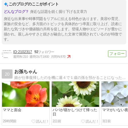
このブログのここがポイント
身近な話題を鋭く掘り下げる文章力
身近な出来事や時事問題をリアルに伝える特色があります。美容や育児、
家族の安全など、多方面のトピックを具体的かつ率直に取り上げ、読者に
新たな気づきや価値観の共有を促します。登場人物やエピソードが豊かに
描かれ、親しみやすさと鋭さが融合した文体で展開されているのが特徴で
す。
2102317
92
週間IN:
210
週間OUT:
1800
月間IN:
870
お孫ちゃん
20
娘が仕事復帰したのを機に週４で１歳の孫を預かることになった ばぁばの備忘録
ママと面会
パパが寝かしつけて帰った
ママがいない
日
29時間前
2日前
3日前