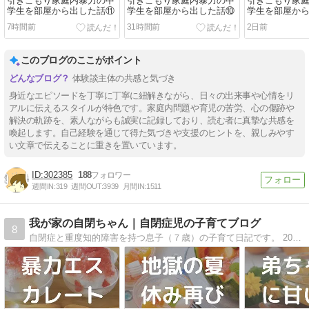
引きこもり家庭内暴力の中
引きこもり家庭内暴力の中
引きこもり家
学生を部屋から出した話⑪
学生を部屋から出した話⑩
学生を部屋か
7時間前
31時間前
2日前
このブログのここがポイント
体験談主体の共感と気づき
身近なエピソードを丁寧に丁寧に紐解きながら、日々の出来事や心情をリ
アルに伝えるスタイルが特色です。家庭内問題や育児の苦労、心の傷跡や
解決の軌跡を、素人ながらも誠実に記録しており、読む者に真摯な共感を
喚起します。自己経験を通じて得た気づきや支援のヒントを、親しみやす
い文章で伝えることに重きを置いています。
302385
188
週間IN:
319
週間OUT:
3939
月間IN:
1511
我が家の自閉ちゃん｜自閉症児の子育てブログ
8
自閉症と重度知的障害を持つ息子（７歳）の子育て日記です。 2022年8月に弟が生まれ、7歳差兄弟となりました！！主に父が更新します。 ４人家族の明るいほのぼの系日記になりますので、気楽に見てください。