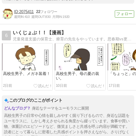
2075411
22
週間IN:
410
週間OUT:
830
月間IN:
1920
いくじょぶ！！【漫画】
6
児童発達支援の保育士、療育の先生をやっています。思春期vs更年期な中高生息子と母の日常まんがと、療育・保育の話。
高校生男子、メガネ装着！
高校生男子、母の夏の装
「ちょっと」
い。
2日前
10日前
17日前
このブログのここがポイント
身近なテーマをユーモラスに展開
高校生男子の日常や心情を親しみやすく掘り下げるもので、身近な話題を
ユーモラスに、しかし考えさせられる角度から綴っています。食事や買い
物、体重計のエピソードなど、微笑ましさと共感を呼ぶ内容が満載です。
読者にとって暮らしに密着した共感ポイントを押さえながら、さりげなく