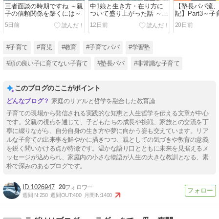
三者面談の時期ですね ～親
中1娘と生き方・在り方に
【塾長パパ流
子の信頼関係を築くには～
ついて盛り上がった話 ～
記】Part3～
「ミッションステートメン
運命をも変え
5日前
12日前
20日前
ト」って何？～
#子育て
#育児
#教育
#子育てパパ
#学習塾
#頭の良い子に育てない子育て
#塾長パパ
#非常識な子育て
このブログのここがポイント
家庭のリアルと哲学を融合した教育論
子育ての現場から発信される実践的な知恵と人生哲学を伝える文章が中心
です。父親の視点を通じて、子どもたちの成長や挑戦、家族との交流を丁
寧に綴りながら、自分自身の生き方や夢に向かう姿も交えています。リア
ルな子育ての出来事を鮮やかに描きつつ、親としての気づきや教育の意義
を鋭く問いかける点が特徴です。温かな語り口とともに未来を見据えるメ
ッセージが込められ、家庭内の小さな物語が人生の大きな教訓となる、素
朴で深みのあるブログです。
1026947
20
週間IN:
250
週間OUT:
400
月間IN:
1400