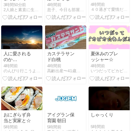
む高校生！の
い？大人1人
4時間前
3時間50分前
4時間前
４０過ぎて愛情だけでは困ります
2人娘と素直に生きる・・・貯金もがんばるぞ！！
息子、今日も部屋にいます
応援
で見たネタバ
レなし感想。
人に愛される
カステラサン
夏休みのプレ
のか…
ド白桃
ッシャー☆
4時間前
4時間前
4時間前
のんびり行こうよ！たった一度きりの人生なのだから、後悔しな…
高齢出産〜41歳で妊娠〜その後。
いつだってピカピカ☆わんだふる
おにぎらず弁
アイグラン保
しゃっくり
当と実家と☆
育園 朝日
5時間前
5時間前
5時間前