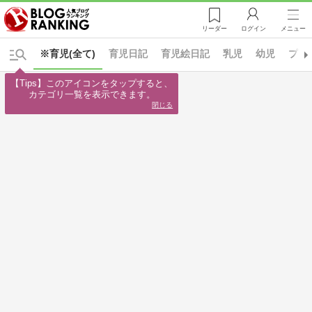
リーダー
ログイン
メニュー
※育児(全て)
育児日記
育児絵日記
乳児
幼児
プレ
【Tips】このアイコンをタップすると、

カテゴリ一覧を表示できます。
閉じる