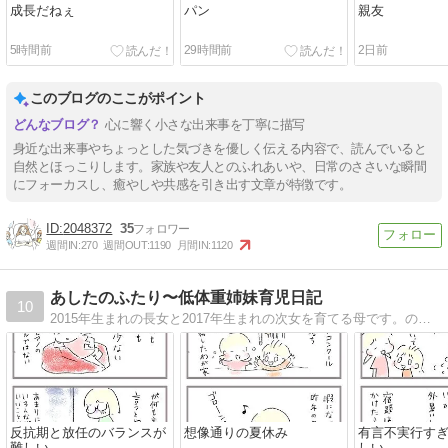
成長だねぇ
パン
親友
5時間前
29時間前
2日前
このブログのここがポイント
心に響く小さな出来事を丁寧に描写
身近な出来事やちょっとした気づきを優しく伝える内容で、読んでいると
自然とほっこりします。家族や友人とのふれあいや、日常のささいな瞬間
にフォーカスし、癒やしや共感を引き出す文章が特徴です。
2048372
35
週間IN:
270
週間OUT:
1190
月間IN:
1120
あしたのふたり〜低体重姉妹育児日記
10
2015年生まれの長女と2017年生まれの次女を育てる母です。のんびり日々を絵日記で綴ります。
反抗期と放任のバランスが
想像通りの夏休み
有言不実行す
難しい
しい