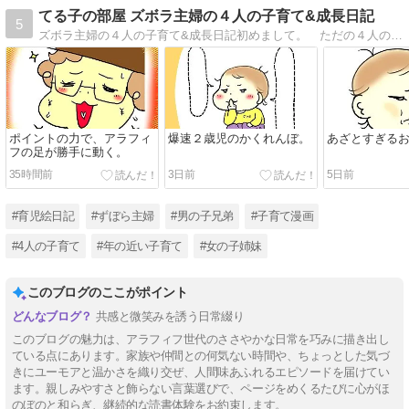
てる子の部屋 ズボラ主婦の４人の子育て&成長日記
5
ズボラ主婦の４人の子育て&成長日記初めまして。 ただの４人の子持ちの主婦、てる子と申します。このブログは、私の日常をならべています。少しでもクスリッと笑ってもらえたり、「あるある〜！」と思えてもらえたらこれ幸いです。
ポイントの力で、アラフィ
爆速２歳児のかくれんぼ。
あざとすぎる
フの足が勝手に動く。
35時間前
3日前
5日前
#育児絵日記
#ずぼら主婦
#男の子兄弟
#子育て漫画
#4人の子育て
#年の近い子育て
#女の子姉妹
このブログのここがポイント
共感と微笑みを誘う日常綴り
このブログの魅力は、アラフィフ世代のささやかな日常を巧みに描き出し
ている点にあります。家族や仲間との何気ない時間や、ちょっとした気づ
きにユーモアと温かさを織り交ぜ、人間味あふれるエピソードを届けてい
ます。親しみやすさと飾らない言葉選びで、ページをめくるたびに心がほ
のぼのと和らぎ、継続的な読書体験をお約束します。