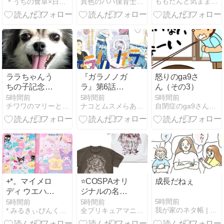
ももたんと気ままにGO
＊うちの食卓×日常＊
異色のパパ保育士 思いやりに溢れる、平和な世の中をつくりたい
ララちゃんう
『ガラノノガ
怒りのga9さ
ちの子記念日
ラ』第6話前
ん（その3）
＆お誕生日お
半が公開にな
5時間前
5時間前
5時間前
チワワのマリーと楽しい結婚生活
ナコとムスメらあとダンナ 〜姉妹子育てエッセイ漫画〜
自閉症のga9さんとともにHappy Life
めでとう
りました＆コ
ミックス発売
とキャンペー
ン情報
+*。マイメロ
⭐COSPAオリ
成長だねぇ
ディ ウエハー
ジナルの名探
ス・キャラポ
偵プリキュア
5時間前
5時間前
5時間前
我が家のネタ帳 | Powered by NAPBIZ
*.みるきぃぴんくしゅがあ.*
全プリキュアマニア・犬芝まりん
トレ・クッキ
商品予約開始
ーチャーム。
⭐さりげなく