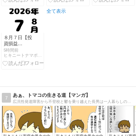
*+
着れるプリキ
ュアTシャツ
全て表示
８月７日【投
資損益
+793,052円】
5時間前
ヒキニートナマポ孤独死まっしぐら
あぁ、トマコの生きる道【マンガ】
7
広汎性発達障害から不登校と鬱を乗り越えた長男は一人暮らしの社会人二年生。ADHDを抱えた次男は社会人一年生。発達障害３兄弟を育てる母トマコの４〜１６コママンガ。