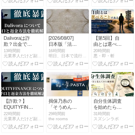
態を元業者が
い。
識。
暴露
Dalivoraは詐
[2026/08/07]
【第5回】自
欺？出金でき
日本版「法人
由とは選べる
ないと評判！
向け職場安全
ことである｜
13時間前
16時間前
20時間前
元業界人だけど副業商材のこと全部暴露します｜
明日、日本で流行る副業｜MINAの海外副業分析室
悪・即・斬
SNS勧誘の闇
コンサル」副
自分で人生を
を元業者が暴
業の可能性
選ぶための考
露
（MINA）
え方
【詐欺？】
揖保乃糸の
自分生体調査
EQUITYFINANCE
「そうめん」
を始めたら、
の出金できな
ではなく、揖
価値観が見え
22時間前
29時間前
31時間前
元業界人だけど副業商材のこと全部暴露します｜
the rooms
スズシンラボ
い口コミと運
保乃糸の「パ
てきた
営実態を元業
スタ」を食べ
者が暴露！評
る