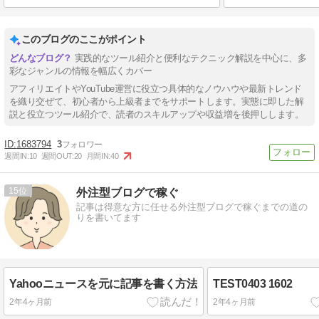
このブログのここがポイント
実践的なツール紹介と便利なテクニック解説を中心に、多
彩なジャンルの情報を幅広くカバー
アフィリエイトやYouTube運営に役立つ具体的なノウハウや最新トレンド
を織り交ぜて、初心者から上級者までをサポートします。実態に即した解
説と役立つツール紹介で、読者のスキルアップや収益増を後押しします。
1683794
3
週間IN:
10
週間OUT:
20
月間IN:
40
15
外注型ブログで稼ぐ
記事は得意な方に任せる外注型ブログで稼ぐまでの道の
りを書いてます
Yahooニュースを元に記事を書く方法
TEST0403 1602
2年4ヶ月前
2年4ヶ月前