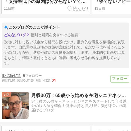
「支持率低下の原因は分からない？て事は国民の為に何をやったら良いのかわからんって事じゃん」
11日前
13日前
このブログのここがポイント
批判と疑問を突きつける論調
政治に対して鋭い視点から疑問を投げかけ、批判的な意見を積極的に表現
します。自民党や現政権の政策や言動に対して、疑念や不信を感じる点を
明確にしながら、選挙や政治の裏側を深掘りします。具体的な動画や出典
をもとに、情報の裏付けとともに読者に考えさせる内容を提供していま
す。
2054711
6
週間IN:
84
週間OUT:
56
月間IN:
324
3
月収30万！65歳から始める在宅シニアネットビジネス！
定年後の65歳からネットビジネスをスタートして年金以
外の収入源を確保！健康維持と収入UPに繋がるOver50に
届けるブログ