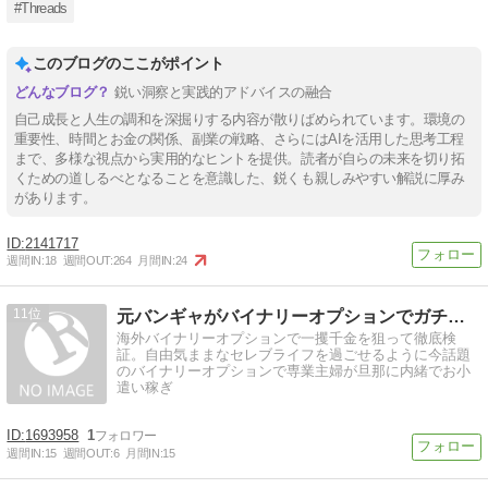
#Threads
このブログのここがポイント
鋭い洞察と実践的アドバイスの融合
自己成長と人生の調和を深掘りする内容が散りばめられています。環境の
重要性、時間とお金の関係、副業の戦略、さらにはAIを活用した思考工程
まで、多様な視点から実用的なヒントを提供。読者が自らの未来を切り拓
くための道しるべとなることを意識した、鋭くも親しみやすい解説に厚み
があります。
2141717
週間IN:
18
週間OUT:
264
月間IN:
24
11
元バンギャがバイナリーオプションでガチ検証!!
海外バイナリーオプションで一攫千金を狙って徹底検
証。自由気ままなセレブライフを過ごせるように今話題
のバイナリーオプションで専業主婦が旦那に内緒でお小
遣い稼ぎ
1693958
1
週間IN:
15
週間OUT:
6
月間IN:
15