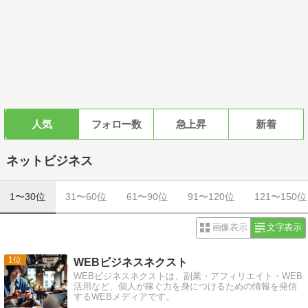
人気
フォロー数
急上昇
新着
ネットビジネス
1〜30位
31〜60位
61〜90位
91〜120位
121〜150位
画像表示
文字表示
1
WEBビジネスネクスト
WEBビジネスネクストは、副業・アフィリエイト・WEB
活用など、個人が稼ぐ力を身につけるための情報を発信
するWEBメディアです。