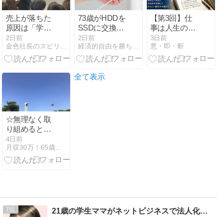
売上が落ちた
73歳がHDDを
【第3回】仕
原因は「学ば
SSDに交換し
事は人生の一
なくなった自
た話｜遅いパ
部である｜人
2日前
2日前
3日前
金色社長のスピリチュアル起業で稼ぐ成功日記 山崎広文
経済的自由を勝ち取り心と体の健康を保って幸せに長生きする方法
悪・即・斬
分」かもしれ
ソコンが劇的
生を豊かにす
ない
に速くなった
る働き方を考
える
全て表示
☆無理なく取
り組めると継
続でき、「ち
4日前
月収30万！65歳から始める在宅シニアネットビジネス！
ょっとできる
かも！」で挑
戦できる、変
化には小さく
対応辺りで丁
度よい！！
7
21歳の学生ママがネットビジネスで法人化までした話。