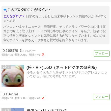
このブログのここがポイント
日常のちょっとした出来事やトレンド情報を分かりやすく
まとめる
パソコンやネットニュース、季節行事、そしてクラウドワークスの外注案
件まで幅広く取り上げ、日々の関心事や仕事のポイントを紹介。読者に役
立つ情報と実践的なヒントを気軽に伝える内容になっています。短めの文
章でポイントを押さえ、便利さと親近感を両立させています。
2108770
3
週間IN:
10
週間OUT:
0
月間IN:
40
16
(粉・∀・).｡oO（ネットビジネス研究所)
ゆるオタであるさち粉がネットビジネスのアレコレにつ
いてゆるい感じで考察しています。
1562394
週間IN:
10
週間OUT:
0
月間IN:
40
17
テアとコリエのブログ