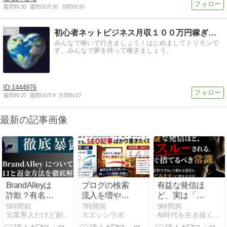
週間IN:
30
週間OUT:
50
月間IN:
30
6
初心者ネットビジネス月収１００万円稼ぎ方とは
みんなで稼いで行きましょう！はじめましてトリモンで
す。みんなで夢を持って稼ぎましょう。
1444976
週間IN:
27
週間OUT:
9
月間IN:
27
最新の記事画像
BrandAlleyは
ブログの検索
有益な発信ほ
詐欺？有名求
流入を増やし
ど、実は「ス
人メールの裏
たい。でも、
ルーされ
5時間前
7時間前
9時間前
元業界人だけど副業商材のこと全部暴露します｜
スズシンラボ
AI時代を生き抜くための思考と稼ぐ力
側と出金でき
SEO記事ばか
る。」今すぐ
ない被害の実
り書きたくな
捨てるべき常