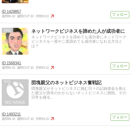
1429857
週間IN:
10
週間OUT:
10
月間IN:
10
29
ネットワークビジネスを諦めた人が成功者に
ネットワークビジネスを諦めても成功者にネットワーク
ビジネスを一度や二度諦めても成功者になれる方法と
は？
1568341
週間IN:
10
週間OUT:
10
月間IN:
10
30
団塊親父のネットビジネス奮戦記
団塊親父がネットビジネスに挑む日々の記録借金を抱え
た親父が資本のかからないネットビジネスに挑戦。その
日常を綴る。
1493211
週間IN:
10
週間OUT:
10
月間IN:
10