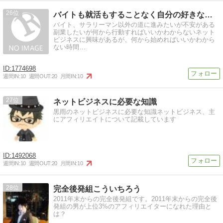
26
バイトも就活もすることなく自分の好きなことを活かし毎月30…
バイト、サラリーマン以外の道に進みたいが不安がある
副業したいが何から行動すればいいかわからないネット
ビジネスに興味があるが、何から始めればいいかわから
ない時間…
1774698
週間IN:
10
週間OUT:
20
月間IN:
10
27
ネットビジネスに必要な知識
黒雨のネットビジネスに必要な知識ネットビジネス、主
にアフィリエイトについて記載しています
1492068
週間IN:
10
週間OUT:
20
月間IN:
10
28
完全後発組こういちろう
2011年末からの完全後発組です。2011年末からの完全後
発組の男が上位3%のアフィリエイターになれた理由と
は？