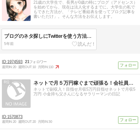
21歳の大学生で、長男が0歳の時にブログ（アドセンス）
を始めてから、現在は法人化するまでに。大学生の私で
もできた方法が、「テレビ番組表を使ってブログ記事を
書いただけ」。そんな方法をお伝えします。
ブログのネタ探しにTwitterを使う方法！実際にアクセスを集めた記事URLも
5年前
1974593
21
週間IN:
20
週間OUT:
10
月間IN:
110
8
ネットで月５万円稼ぐまで頑張る！会社員の副業実践記
ネットで副収入！目指せ月収5万円目指せネットで月収5
万円 小金持ち父さんになるサラリーマンの日記
1570873
週間IN:
20
週間OUT:
20
月間IN:
30