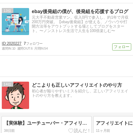
13
ebay後発組の僕が、後発組を応援するブログ
元大手不動産営業マン。収入0円で参入し、約1年で月収
200万円突破。【ebay後発組】が使える、ノウハウや打
開方法等をアウトプットする場としてブログをスター
ト。〜ノンストレス生活で人生を100倍楽しむ〜
2020227
7
週間IN:
10
週間OUT:
6
月間IN:
54
14
どこよりも正しいアフィリエイトのやり方
初心者が陥りやすいミスを紹介し、正しいアフィリエイ
トのやり方を教えます。
【実体験】ユーチューバー・アフィリエイターは住宅ローンを組めるのか？
38日前
11ヶ月前