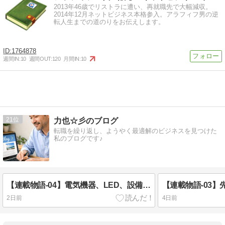
2013年46歳でリストラに遭い、再就職先で大幅減収。
2014年12月ネットビジネス本格参入。アラフィフ男の逆
転人生までの道のりをお伝えします。
1764878
週間IN:
10
週間OUT:
120
月間IN:
10
21
力也☆彡のブログ
転職を繰り返し、ようやく最適解のビジネスを見つけた
私のブログです♪
【連載物語-04】電気機器、LED、設備メンテナンス…それでも賃金は上がらない
2日前
4日前