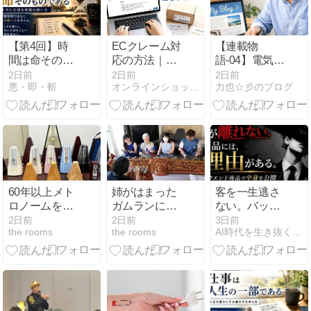
けにAIエージ
ェントをカス
タマイズ・導
【第4回】時
ECクレーム対
【連載物
入する役割を
間は命そのも
応の方法｜初
語-04】電気機
想定したタイ
のである｜本
動・返信・返
器、LED、設
2日前
2日前
2日前
トルとしてい
悪・即・斬
オンラインショップの開設構築と運営ガイド
力也☆彡のブログ
当に大切な時
金判断・再発
備メンテナン
ます。）
間の使い方
防止まで解説
ス…それでも
賃金は上がら
ない
60年以上メト
姉がはまった
客を一生逃さ
ロノームを作
ガムランに自
ない。バック
り続けている
分もはまって
エンド商品の
2日前
2日前
3日前
the rooms
the rooms
AI時代を生き抜くための思考と稼ぐ力
会社
みる
正体