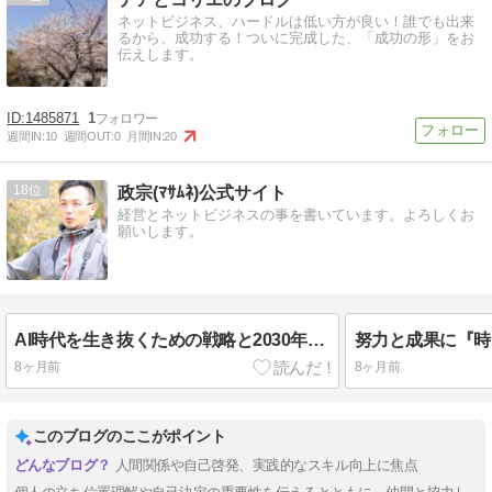
ネットビジネス、ハードルは低い方が良い！誰でも出来
るから、成功する！ついに完成した、「成功の形」をお
伝えします。
1485871
1
週間IN:
10
週間OUT:
0
月間IN:
20
18
政宗(ﾏｻﾑﾈ)公式サイト
経営とネットビジネスの事を書いています。よろしくお
願いします。
AI時代を生き抜くための戦略と2030年までの計画とは！？
8ヶ月前
8ヶ月前
このブログのここがポイント
人間関係や自己啓発、実践的なスキル向上に焦点