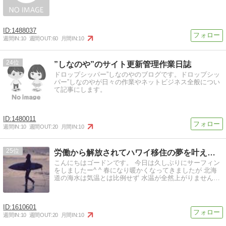
1488037
週間IN:
10
週間OUT:
60
月間IN:
10
24
”しなのや”のサイト更新管理作業日誌
ドロップシッパー”しなのやのブログです。ドロップシッ
パー”しなのやが日々の作業やネットビジネス全般につい
て記事にします。
1480011
週間IN:
10
週間OUT:
20
月間IN:
10
25
労働から解放されてハワイ移住の夢を叶えるブログ | 6年勤…
こんにちはゴードンです。 今日は久しぶりにサーフィン
をしましたー^ ^ 春になり暖かくなってきましたが 北海
道の海水は気温とは比例せず 水温が全然上がりません…
1610601
週間IN:
10
週間OUT:
20
月間IN:
10