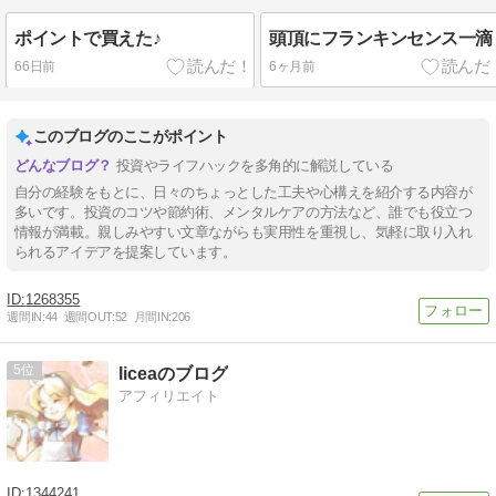
ポイントで買えた♪
頭頂にフランキンセンス一滴
66日前
6ヶ月前
このブログのここがポイント
投資やライフハックを多角的に解説している
自分の経験をもとに、日々のちょっとした工夫や心構えを紹介する内容が
多いです。投資のコツや節約術、メンタルケアの方法など、誰でも役立つ
情報が満載。親しみやすい文章ながらも実用性を重視し、気軽に取り入れ
られるアイデアを提案しています。
1268355
週間IN:
44
週間OUT:
52
月間IN:
206
5
liceaのブログ
アフィリエイト
1344241