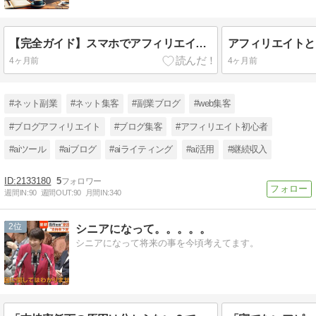
【完全ガイド】スマホでアフィリエイトの始め方！初心者が月5万稼ぐ方法と注意点
4ヶ月前
4ヶ月前
#ネット副業
#ネット集客
#副業ブログ
#web集客
#ブログアフィリエイト
#ブログ集客
#アフィリエイト初心者
#aiツール
#aiブログ
#aiライティング
#ai活用
#継続収入
2133180
5
週間IN:
90
週間OUT:
90
月間IN:
340
2
シニアになって。。。。。
シニアになって将来の事を今頃考えてます。