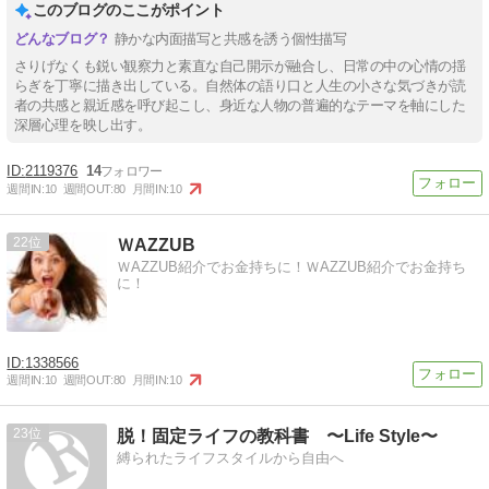
このブログのここがポイント
静かな内面描写と共感を誘う個性描写
さりげなくも鋭い観察力と素直な自己開示が融合し、日常の中の心情の揺
らぎを丁寧に描き出している。自然体の語り口と人生の小さな気づきが読
者の共感と親近感を呼び起こし、身近な人物の普遍的なテーマを軸にした
深層心理を映し出す。
2119376
14
週間IN:
10
週間OUT:
80
月間IN:
10
22
ＷAZZUB
ＷAZZUB紹介でお金持ちに！ＷAZZUB紹介でお金持ち
に！
1338566
週間IN:
10
週間OUT:
80
月間IN:
10
23
脱！固定ライフの教科書 〜Life Style〜
縛られたライフスタイルから自由へ