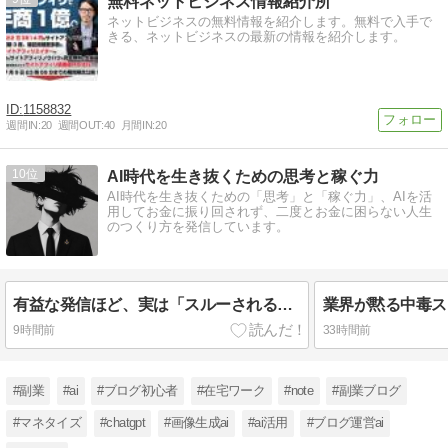
無料ネットビジネス情報紹介所
ネットビジネスの無料情報を紹介します。無料で入手で
きる、ネットビジネスの最新の情報を紹介します。
1158832
週間IN:
20
週間OUT:
40
月間IN:
20
10
AI時代を生き抜くための思考と稼ぐ力
AI時代を生き抜くための「思考」と「稼ぐ力」、AIを活
用してお金に振り回されず、二度とお金に困らない人生
のつくり方を発信しています。
有益な発信ほど、実は「スルーされる。」今すぐ捨てるべき常識。
9時間前
33時間前
#副業
#ai
#ブログ初心者
#在宅ワーク
#note
#副業ブログ
#マネタイズ
#chatgpt
#画像生成ai
#ai活用
#ブログ運営ai