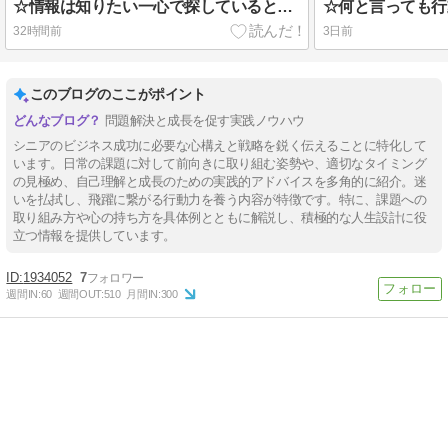
☆情報は知りたい一心で探していると、突然現われるから本当に面白い、情報収集はいつも悪戦苦闘である！！
32時間前
3日前
このブログのここがポイント
問題解決と成長を促す実践ノウハウ
シニアのビジネス成功に必要な心構えと戦略を鋭く伝えることに特化して
います。日常の課題に対して前向きに取り組む姿勢や、適切なタイミング
の見極め、自己理解と成長のための実践的アドバイスを多角的に紹介。迷
いを払拭し、飛躍に繋がる行動力を養う内容が特徴です。特に、課題への
取り組み方や心の持ち方を具体例とともに解説し、積極的な人生設計に役
立つ情報を提供しています。
1934052
7
週間IN:
60
週間OUT:
510
月間IN:
300