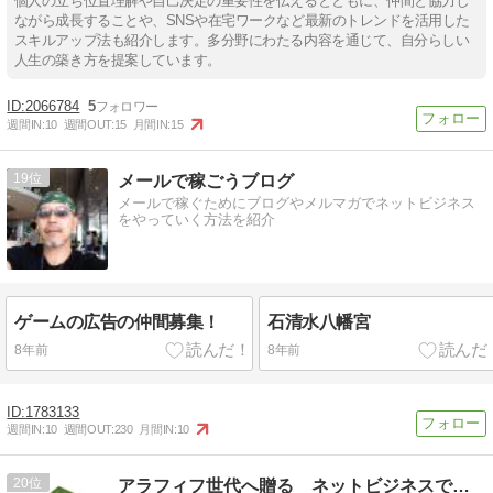
個人の立ち位置理解や自己決定の重要性を伝えるとともに、仲間と協力し
ながら成長することや、SNSや在宅ワークなど最新のトレンドを活用した
スキルアップ法も紹介します。多分野にわたる内容を通じて、自分らしい
人生の築き方を提案しています。
2066784
5
週間IN:
10
週間OUT:
15
月間IN:
15
19
メールで稼ごうブログ
メールで稼ぐためにブログやメルマガでネットビジネス
をやっていく方法を紹介
ゲームの広告の仲間募集！
石清水八幡宮
8年前
8年前
1783133
週間IN:
10
週間OUT:
230
月間IN:
10
20
アラフィフ世代へ贈る ネットビジネスで叶える理想の生き方