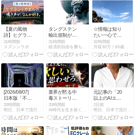
判・被害まと
め
【夏の風物
タングステン
☆情報は知り
詩】ヒグラシ
輸出規制が工
たい一心で探
とカエルの鳴
場直撃｜73歳
していると、
31時間前
31時間前
32時間前
スズシンラボ
経済的自由を勝ち取り心と体の健康を保って幸せに長生きする方法
月収30万！65歳から始める在宅シニアネットビジネス！
き声が、なん
が現場で感じ
突然現われる
か好き。
た世界の変化
から本当に面
白い、情報収
集はいつも悪
戦苦闘であ
る！！
[2026/08/07]
業界が黙る中
元記事の「20
日本版「不労
毒ストーリー
以上のAIエー
所得で掴む経
の法則──人を
ジェント・ビ
33時間前
33時間前
2日前
明日、日本で流行る副業｜MINAの海外副業分析室
AI時代を生き抜くための思考と稼ぐ力
明日、日本で流行る副業｜MINAの海外副業分析室
済的自由」副
狂わせ「買わ
ジネスアイデ
業の可能性
ずにいられな
ア」に基づ
（MINA）
くなる」禁じ
き、日本国内
手
の中小企業や
個人事業主向