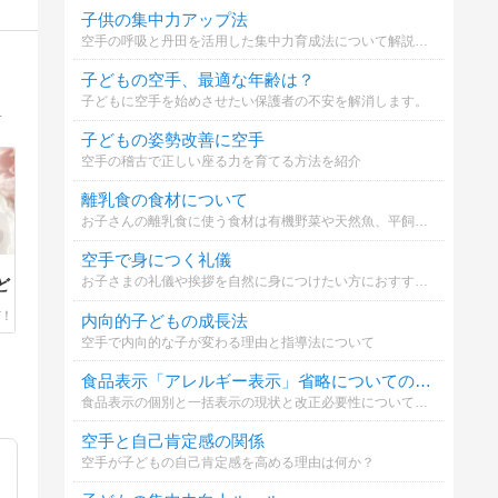
子供の集中力アップ法
空手の呼吸と丹田を活用した集中力育成法について解説します。
子どもの空手、最適な年齢は？
子どもに空手を始めさせたい保護者の不安を解消します。
登校や虚弱に関する悩みを受けてきました。
子どもの姿勢改善に空手
空手の稽古で正しい座る力を育てる方法を紹介
離乳食の食材について
お子さんの離乳食に使う食材は有機野菜や天然魚、平飼い卵などこだわっていますか？※私はこだわって選んでいるのですがなんせお高い、、、家計を圧迫しています(´;ω;｀)
空手で身につく礼儀
お子さまの礼儀や挨拶を自然に身につけたい方におすすめ。
ど
内向的子どもの成長法
空手で内向的な子が変わる理由と指導法について
食品表示「アレルギー表示」省略についての意見
食品表示の個別と一括表示の現状と改正必要性についてどう思いますか
空手と自己肯定感の関係
空手が子どもの自己肯定感を高める理由は何か？