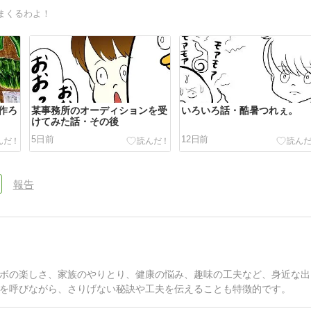
まくるわよ！
作ろ
某事務所のオーディションを受
いろいろ話・酷暑つれぇ。
けてみた話・その後
5日前
12日前
報告
ボの楽しさ、家族のやりとり、健康の悩み、趣味の工夫など、身近な出
を呼びながら、さりげない秘訣や工夫を伝えることも特徴的です。