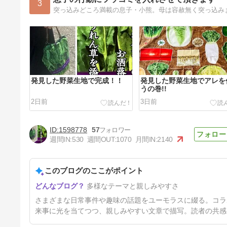
3
突っ込みどころ満載の息子・小熊。母は容赦無く突っ込み
発見した野菜生地で完成！！
発見した野菜生地でアレを
うの巻!!
2日前
3日前
1598778
57
週間IN:
530
週間OUT:
1070
月間IN:
2140
このブログのここがポイント
続・フエラムネのコラボまめノ
多様なテーマと親しみやすさ
ート
18日前
さまざまな日常事件や趣味の話題をユーモラスに綴る。コラ
来事に光を当てつつ、親しみやすい文章で描写。読者の共感