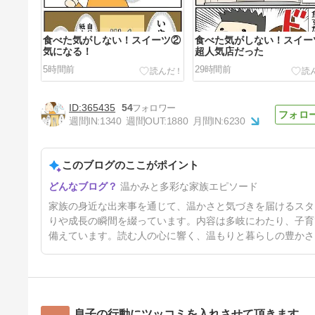
食べた気がしない！スイーツ②
食べた気がしない！スイー
気になる！
超人気店だった
5時間前
29時間前
365435
54
週間IN:
1340
週間OUT:
1880
月間IN:
6230
このブログのここがポイント
コレで変わった！男同士の約束
温かみと多彩な家族エピソード
6日前
家族の身近な出来事を通じて、温かさと気づきを届けるスタ
りや成長の瞬間を綴っています。内容は多岐にわたり、子育
備えています。読む人の心に響く、温もりと暮らしの豊かさ
息子の行動にツッコミを入れさせて頂きます