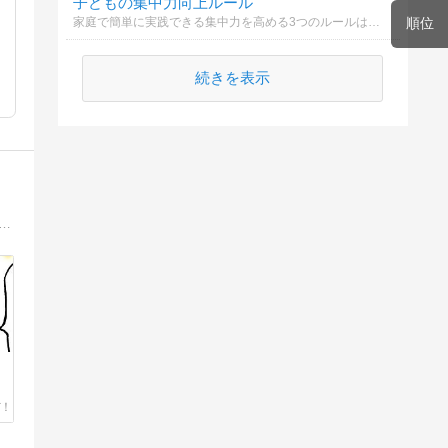
子どもの集中力向上ルール
家庭で簡単に実践できる集中力を高める3つのルールは何？
順位
続きを表示
&成長日記初めまして。 ただの４人の子持ちの主婦、てる子と申します。このブログは、私の日常をならべています。少しでもクスリッと笑ってもらえたり、「あるある〜！」と思えてもらえたらこれ幸いです。