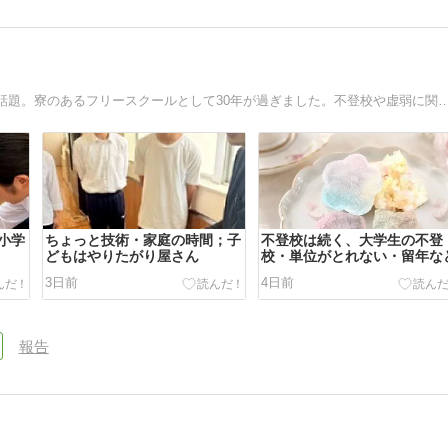
学園生活の様子から、不登校・教育についてまでいろいろ話題。寮のあるフリースクールとして30年が過ぎました。不
小学
ちょっと技術・家庭の時間；子
不登校は続く、大学生の不登
どもはやりたがり屋さん
校・単位がとれない・留年な
3日前
4日前
報告