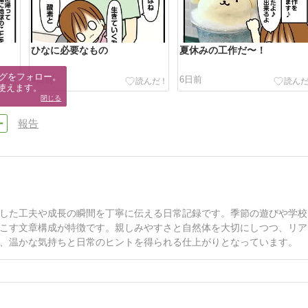
ひなに必要なもの
夏休みの工作だ〜！
グをフォロー。

4日前
6日前
使えます。
閉じる
報告
した工夫や成長の瞬間を丁寧に伝える日常記録です。季節の遊びや学校
こす文章構成が特徴です。親しみやすさと自然体を大切にしつつ、リア
、温かな気持ちと日常のヒントを得られる仕上がりとなっています。