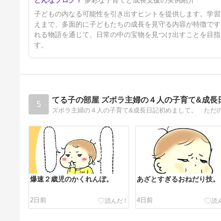
多彩な子育てと成長支援の実例紹介
ケットボール
5日前
子どもの内なる可能性を引き出すヒントを提供します。学習
えまで、多面的に子どもたちの成長を見守る内容が特徴です
れる物語を通じて、日常の中の宝物を見つけ出すことを目指
す。
てる子の部屋 ズボラ主婦の４人の子育て&成長
5
爆速２歳児のかくれんぼ。
あざとすぎるおねだり技。
2日前
4日前