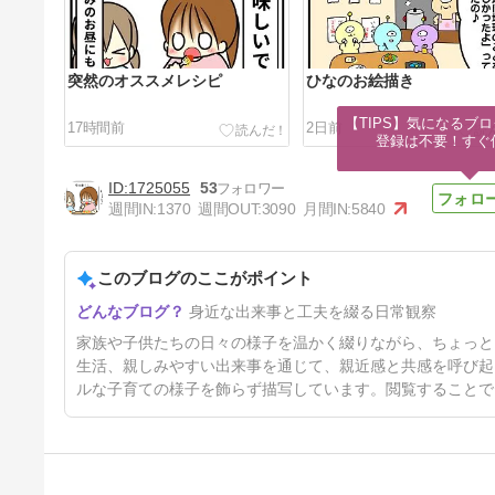
突然のオススメレシピ
ひなのお絵描き
【TIPS】気になるブロ
17時間前
2日前
登録は不要！すぐ
1725055
53
週間IN:
1370
週間OUT:
3090
月間IN:
5840
このブログのここがポイント
夏休みの日常
身近な出来事と工夫を綴る日常観察
9日前
家族や子供たちの日々の様子を温かく綴りながら、ちょっと
生活、親しみやすい出来事を通じて、親近感と共感を呼び起
ルな子育ての様子を飾らず描写しています。閲覧することで