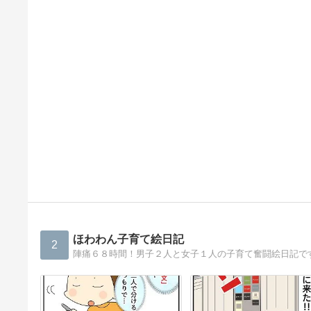
ほわわん子育て絵日記
2
陣痛６８時間！男子２人と女子１人の子育て奮闘絵日記で