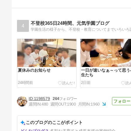
不登校365日24時間、元気学園ブログ
4
夏休みのお知らせ
一日が速いなぁ～って思う
生たち
24時間前
2日前
1198579
264
週間IN:
480
週間OUT:
1900
月間IN:
1960
このブログのここがポイント
スポーツ場で、サッカーにバス