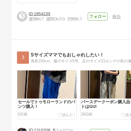
1854239
報告
週間IN:
7
週間OUT:
0
月間IN:
7
Sサイズママでもおしゃれしたい！
3
身長150cm、服のサイズ5号、足のサイズ21センチの私の
セールでトゥモローランドのパ
バースデークーポン購入品
ンツ購入！
トはGU!
5日前
26日前
1310208
5