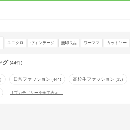
検索
ユニクロ
ヴィンテージ
無印良品
ワーママ
カットソー
ング
(44件)
日常ファッション
高校生ファッション
0
444
33
サブカテゴリーを全て表示…