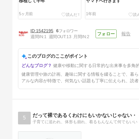
移植して半年
ヤマトへ行きます
5ヶ月前
1年前
1542195
6
報告
週間IN:
1
週間OUT:
13
月間IN:
2
このブログのここがポイント
ヴァージンアトランティック
健康や移動に関する日常的な出来事を多角
インチョンへ
1年3ヶ月前
健康管理や旅の計画、趣味に関する情報を綴ることで、暮ら
アルな内容が特徴で、何気ない話題も丁寧に伝えられ、読者
だって裸であるくわけにもいかないじゃない・
5
子育てに追われ、体形も崩れ、着るもんなんて何でもいい