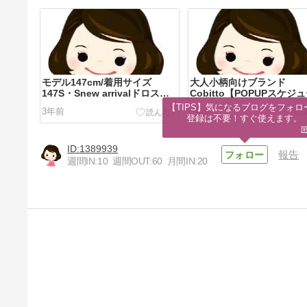
モデル147cm/着用サイズ
大人小柄向けブランド
147S・Snew arrivalドロスト
Cobitto【POPUPスケジ
クロップドパ...
(4月〜6月)】東京 ...
【TIPS】気になるブログをフォロー
3年前
3年前
登録は不要！すぐ使えます。
1389939
報告
週間IN:
10
週間OUT:
60
月間IN:
20
モデル147cm/着用サイズ
147S・S新作と定番アイテムを
掛け合わせたコーデを...
3年前