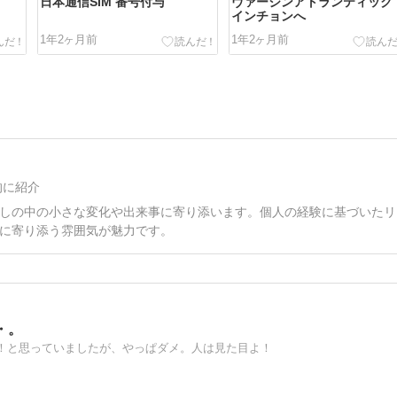
日本通信SIM 番号付与
ヴァージンアトランティック
インチョンへ
1年2ヶ月前
1年2ヶ月前
的に紹介
しの中の小さな変化や出来事に寄り添います。個人の経験に基づいたリ
に寄り添う雰囲気が魅力です。
・。
！と思っていましたが、やっぱダメ。人は見た目よ！