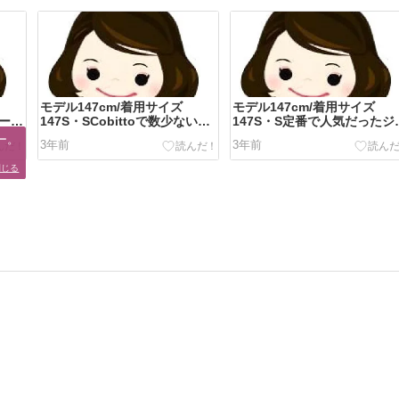
モデル147cm/着用サイズ
モデル147cm/着用サイズ
ュール
147S・SCobittoで数少ないジ
147S・S定番で人気だったジ
ャケットをコーデ...
ケット、スカート、パン...
。

3年前
3年前
閉じる