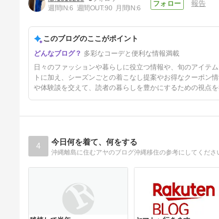
報告
週間IN:
6
週間OUT:
90
月間IN:
6
このブログのここがポイント
6月誕生月！バースデークーポ
多彩なコーデと便利な情報満載
ンまとめ
58日前
日々のファッションや暮らしに役立つ情報や、旬のアイテム
トに加え、シーズンごとの着こなし提案やお得なクーポン情
や体験談を交えて、読者の暮らしを豊かにするための視点を
今日何を着て、何をする
4
沖縄離島に住むアヤのブログ沖縄移住の参考にしてくださ