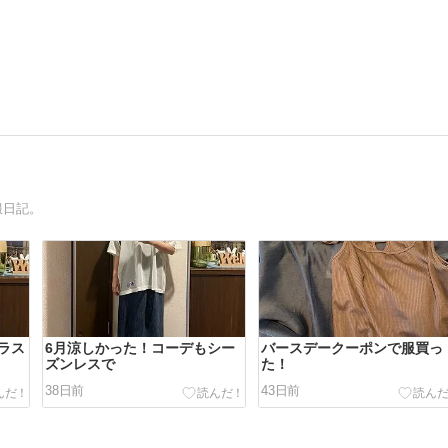
服日記。
ラス
6月涼しかった！コーデもシー
バースデークーポンで服買っ
ズンレスで
た！
38日前
43日前