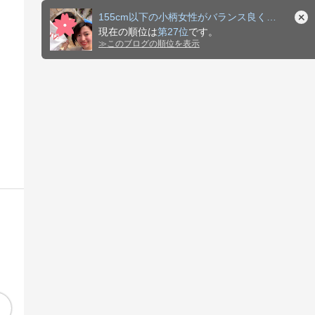
155cm以下の小柄女性がバランス良く見せるスタイリング術
現在の順位は
第27位
です。
≫
このブログの順位を表示