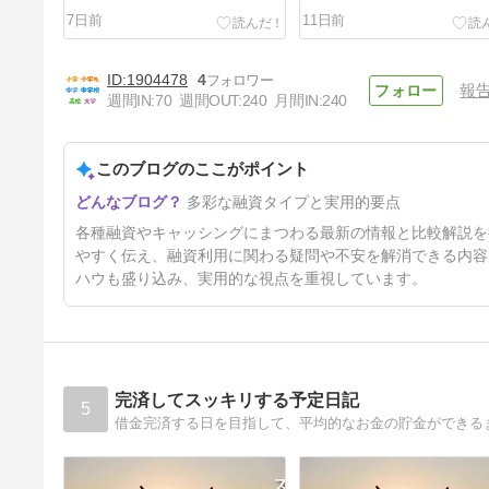
7日前
11日前
1904478
4
報
週間IN:
70
週間OUT:
240
月間IN:
240
このブログのここがポイント
他界した夫の過払い金も請求で
多彩な融資タイプと実用的要点
きます
89日前
各種融資やキャッシングにまつわる最新の情報と比較解説を
やすく伝え、融資利用に関わる疑問や不安を解消できる内容
ハウも盛り込み、実用的な視点を重視しています。
完済してスッキリする予定日記
5
借金完済する日を目指して、平均的なお金の貯金ができる