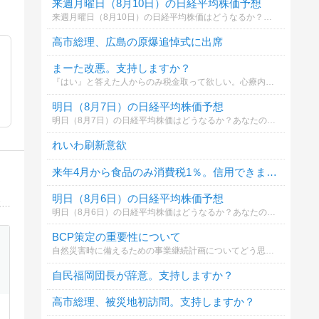
来週月曜日（8月10日）の日経平均株価予想
来週月曜日（8月10日）の日経平均株価はどうなるか？あなたの御意見を聞かせて下さい。勿論希望や勘でもかまいません。見るだけもＯＫ！
高市総理、広島の原爆追悼式に出席
まーた改悪。支持しますか？
『はい』と答えた人からのみ税金取って欲しい。心療内科、来月からｶｳﾝｾﾘﾝｸﾞ時間が10分に短縮されるそうで今でさえ待合室の席を探すのが困難で呼び出しが聞こえない時もあるぐらいなのにｽﾘｯﾊﾟがないヮ立ちっぱだヮになりそうで逆にｽﾄﾚｽが増
明日（8月7日）の日経平均株価予想
明日（8月7日）の日経平均株価はどうなるか？あなたの御意見を聞かせて下さい。勿論希望や勘でもかまいません。見るだけもＯＫ！
れいわ刷新意欲
来年4月から食品のみ消費税1％。信用できますか？
明日（8月6日）の日経平均株価予想
某消費者金融で融資を担当してきた筆者が、その経験から借入・返済・に関する基礎知識、審査の疑問点、また消費者金融の仕事内容についても詳しく解説しています。
明日（8月6日）の日経平均株価はどうなるか？あなたの御意見を聞かせて下さい。勿論希望や勘でもかまいません。見るだけもＯＫ！
BCP策定の重要性について
自然災害時に備えるための事業継続計画についてどう思いますか。
自民福岡団長が辞意。支持しますか？
高市総理、被災地初訪問。支持しますか？