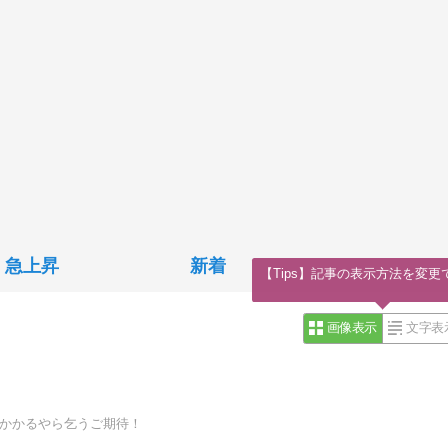
急上昇
新着
【Tips】記事の表示方法を変更
画像表示
文字表
でかかるやら乞うご期待！