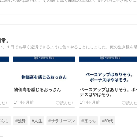
に潜む巧妙な誘惑と、その裏で蠢く組織の全貌が、鮮やかに浮き彫りに
日常。
物価高を感じるおっさん
ベースアップはありそう。ボ
ナスはやばそう。
1年4ヶ月前
1年4ヶ月前
暮らし
#独身
#人生
#サラリーマン
#ぼっち
#30代