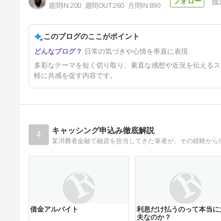
報
週間IN:
200
週間OUT:
260
月間IN:
890
暑くなってきたな
このブログのここがポイント
1年5ヶ月前
日常の気づきや心情を率直に表現
多彩なテーマを短く切り取り、素直な感想や近況を伝えるス
軽に共感を促す内容です。
キャッシング申込み徹底解説
4
借金アルバイト
利息だけ払うのって本当に
夫なのか？