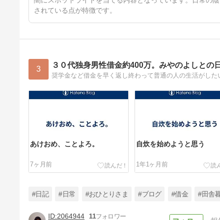
闇にスポットライトを当てる内容となっています。日常の陰
されている点が特徴です。
３０代独身男性借金約400万。みやのよしとの
3
あけおめ、ことよろ。
自炊を始めようと思う
7ヶ月前
1年1ヶ月前
#日記
#日常
#おひとりさま
#ブログ
#借金
#田舎
2064944
11