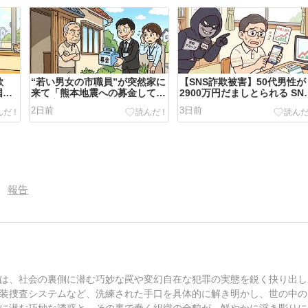
欺
“若い男女の市職員”が突然家に
【SNS詐欺被害】50代男性が
国か
来て「熊本地震への募金して」
2900万円だましとられる SN
欺、
→不審に思い「何課ですか?」
通じて知り合った人
2日前
3日前
は
と問うと相手は? 地震の募金を
騙る詐欺か、警察が注意呼びか
ける
報告
は、社会の裏側に潜む巧妙な罠や変幻自在な犯罪の実態を鋭く抉り出し
装捜査システムなど、洗練された手口を具体的に解き明かし、世の中の