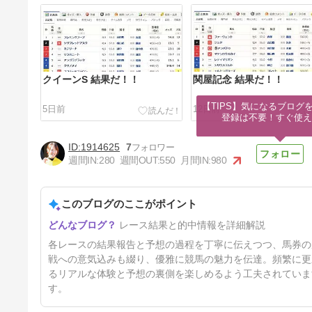
クイーンS 結果だ！！
関屋記念 結果だ！！
【TIPS】気になるブログを
5日前
12日前
登録は不要！すぐ使え
1914625
7
週間IN:
280
週間OUT:
550
月間IN:
980
このブログのここがポイント
北九州記念 結果だ！！
レース結果と的中情報を詳細解説
33日前
各レースの結果報告と予想の過程を丁寧に伝えつつ、馬券の
戦への意気込みも綴り、優雅に競馬の魅力を伝達。頻繁に更
るリアルな体験と予想の裏側を楽しめるよう工夫されていま
す。