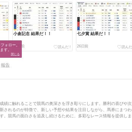
小倉記念 結果だ！！
七夕賞 結果だ！！
フォロー。

19日前
26日前
ます。
閉じる
報告
成績に触れることで競馬の奥深さを浮き彫りにします。勝利の喜びや次
新されるのが特徴で、新しい予想や結果を注目しながら、馬券にまつわ
す。競馬の面白さを追及し続けるために、多彩なレース情報を提供しま