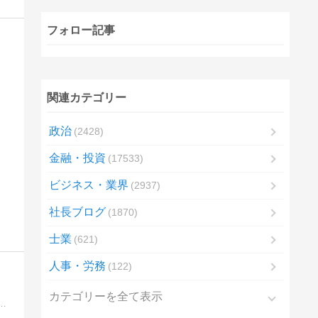
フォロー記事
関連カテゴリー
政治
2428
金融・投資
17533
ビジネス・業界
2937
社長ブログ
1870
士業
621
人事・労務
122
カテゴリーを全て表示
を受けることです。 レンタルキャッシュ では 個人間融資掲示板 に加え、安全・即日の融資を受けるためのノウハウや詐欺を防ぐ方法など、総合的な情報を発信しています。