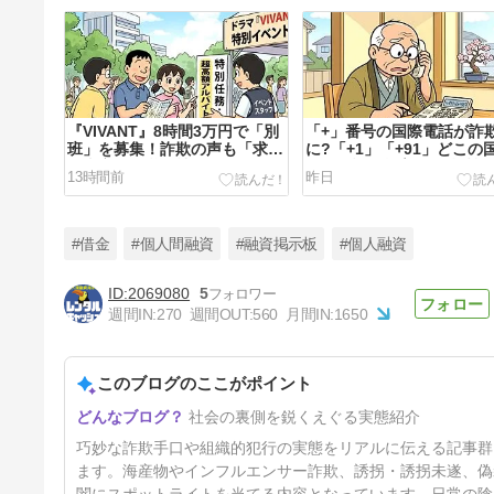
『VIVANT』8時間3万円で「別
「+」番号の国際電話が詐
班」を募集！詐欺の声も「求人
に?「+1」「+91」どこの
は事実」運営会社が明かす“激
らの電話? 急増する特殊詐
13時間前
昨日
レア”バイトの真相
怪しい国際電話を防ぐ対策
#借金
#個人間融資
#融資掲示板
#個人融資
2069080
5
週間IN:
270
週間OUT:
560
月間IN:
1650
「手提げ袋に2億円」「もう家
には帰れない」有名企業をだま
して55億円を詐取…《積水ハ
このブログのここがポイント
4日前
ウス詐欺事件》“地面師のパシ
リ”として暗躍した「男の正
社会の裏側を鋭くえぐる実態紹介
体」
巧妙な詐欺手口や組織的犯行の実態をリアルに伝える記事群
ます。海産物やインフルエンサー詐欺、誘拐・誘拐未遂、偽