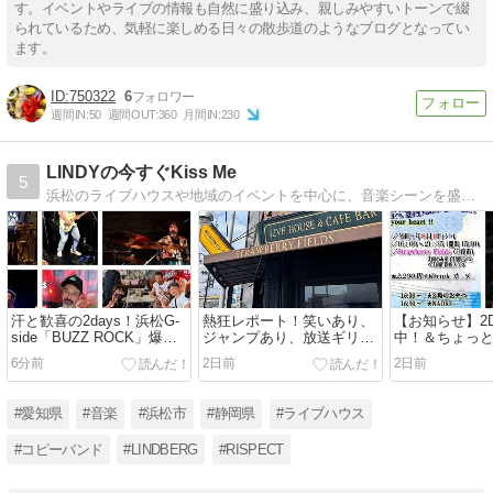
す。イベントやライブの情報も自然に盛り込み、親しみやすいトーンで綴
られているため、気軽に楽しめる日々の散歩道のようなブログとなってい
ます。
750322
6
週間IN:
50
週間OUT:
360
月間IN:
230
LINDYの今すぐKiss Me
5
浜松のライブハウスや地域のイベントを中心に、音楽シーンを盛り上げるべく精力的に活動中！ リアルタイムで聴いていた世代の方はもちろん、初めて耳にする世代の方にも、LINDBERGの最高のロックサウンドをお届けします。
汗と歓喜の2days！浜松G-
熱狂レポート！笑いあり、
【お知らせ】2Da
side「BUZZ ROCK」爆音
ジャンプあり、放送ギリギ
中！＆ちょっ
ライブレポート
リあり（!?）の濃厚すぎる
み
6分前
2日前
2日前
夏の一夜！
#愛知県
#音楽
#浜松市
#静岡県
#ライブハウス
#コピーバンド
#LINDBERG
#RISPECT