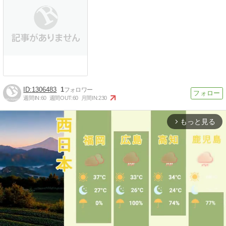
1306483
1
週間IN:
60
週間OUT:
60
月間IN:
230
もっと見る
arrow_forward_ios