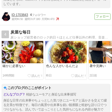
しています。
1703843
4
週間IN:
50
週間OUT:
180
月間IN:
470
炭屋な毎日
4
炭ショップ経営者のロック的日々ほとんど仕事以外の料理、音楽、酒、どたばた
確かに必要ない
色んな人がいるんだよ
暑中見舞い
14時間前
昨日
2日前
このブログのここがポイント
軽妙なユーモアと身近な出来事描写
身近な日常の出来事やちょっとした気づきにユーモアと温かさを交えて綴
る文章が特徴です。毎日の風景や出来事を鋭い観察眼と軽妙な語り口でつ
づりながらも、読んでいてほっこりとした気持ちになれる内容が魅力で