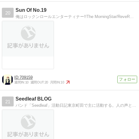
Sun Of No.19
20
俺はロックンロールエンターティナー!!The MorningStar/ReveR・HEADのブログです。
709159
週間IN:
10
週間OUT:
20
月間IN:
10
Seedleaf BLOG
21
バンド「Seedleaf」活動日記東京町田で主に活動する。人の声とは思えないほどの美声によるヒーリング系音楽。