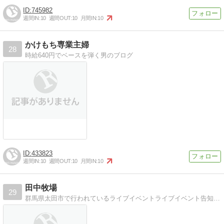
745982
週間IN:
10
週間OUT:
10
月間IN:
10
かけもち専業主婦
28
時給640円でベースを弾く男のブログ
433823
週間IN:
10
週間OUT:
10
月間IN:
10
田中牧場
29
群馬県太田市で行われているライブイベントライブイベント告知やバンド紹介など。