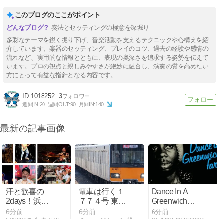
このブログのここがポイント
奏法とセッティングの極意を深堀り
多彩なテーマを鋭く掘り下げ、音楽活動を支えるテクニックや心構えを紹
介しています。楽器のセッティング、プレイのコツ、過去の経験や感情の
流れなど、実用的な情報とともに、表現の奥深さを追求する姿勢を伝えて
います。プロの視点と親しみやすさが絶妙に融合し、演奏の質を高めたい
方にとって有益な指針となる内容です。
1018252
3
週間IN:
20
週間OUT:
90
月間IN:
140
最新の記事画像
汗と歓喜の
電車は行く１
Dance In A
2days！浜松
７７４号 東武
Greenwich
G-side「BUZZ
東上線急行森
Farm/Cornell
6分前
6分前
6分前