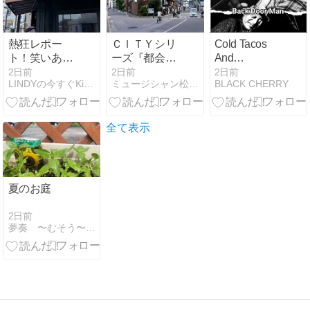
クEQをギター
向けにアレン
ジ！
熱狂レポー
ＣＩＴＹシリ
Cold Tacos
ト！笑いあ
ーズ『都会の
And
り、ジャンプ
姿』 第１８６
War/Harmonica
2日前
2日前
2日前
LINDYの今すぐKiss Me
ミュージシャン松山栄一の超ウルトラ基地
BLACK CHERRY
あり、放送ギ
３ＣＩＴＹ
Slim , Hosea
リギリあり
Leavy
（!?）の濃厚
すぎる夏の一
全て表示
夜！
夏のお庭
2日前
夢奏 〜むそう〜 日々つれづれ