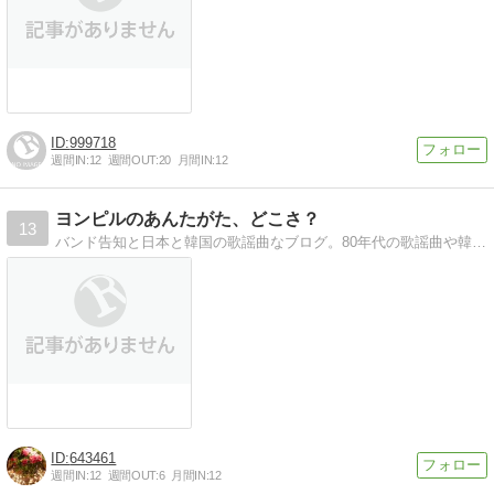
999718
週間IN:
12
週間OUT:
20
月間IN:
12
ヨンピルのあんたがた、どこさ？
13
バンド告知と日本と韓国の歌謡曲なブログ。80年代の歌謡曲や韓国のヒット曲など興味あることを片っ端からお届けしています。
643461
週間IN:
12
週間OUT:
6
月間IN:
12