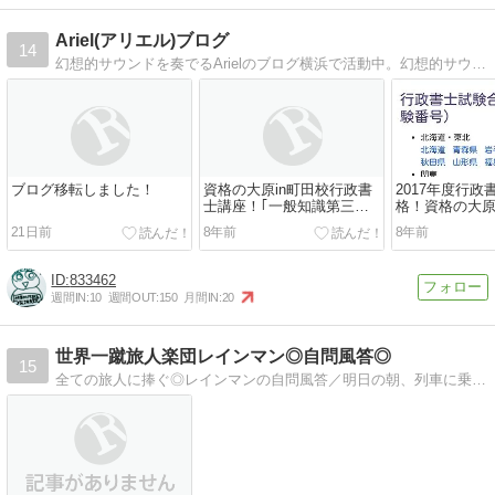
Ariel(アリエル)ブログ
14
幻想的サウンドを奏でるArielのブログ横浜で活動中。幻想的サウンドを奏でるユニット、Ariel(アリエル)のブログ。
ブログ移転しました！
資格の大原in町田校行政書
2017年度行政
士講座！｢一般知識第三回
格！資格の大
目｣講師ナカティ先生
座のナカティ
21日前
8年前
8年前
マ先生、みな
う(´･∀･`)
833462
週間IN:
10
週間OUT:
150
月間IN:
20
世界一蹴旅人楽団レインマン◎自問風答◎
15
全ての旅人に捧ぐ◎レインマンの自問風答／明日の朝、列車に乗る。この町を出るよ。１人で決める事。相談しちゃいけない事。