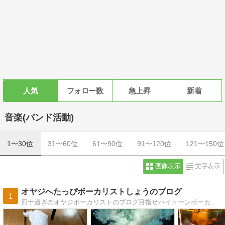
人気
フォロー数
急上昇
新着
音楽(バンド活動)
1〜30位
31〜60位
61〜90位
91〜120位
121〜150位
画像表示
文字表示
オヤジへたっぴボーカリストしょうのブログ
1
四十過ぎのオヤジボーカリストのブログ目指せハイトーンボーカリスト！80年代洋楽バンド、Zepコピバンやってます。