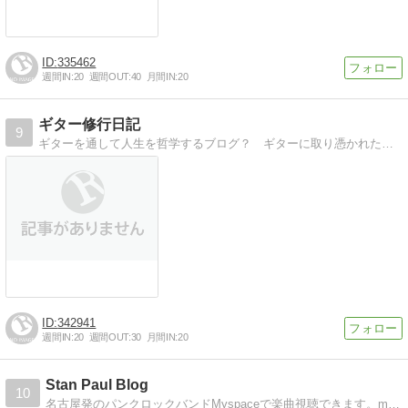
335462
週間IN:
20
週間OUT:
40
月間IN:
20
ギター修行日記
9
ギターを通して人生を哲学するブログ？ ギターに取り憑かれた男の格闘の日々・・・。 目指せ、40までにプチ・デビュー！
342941
週間IN:
20
週間OUT:
30
月間IN:
20
Stan Paul Blog
10
名古屋発のパンクロックバンドMyspaceで楽曲視聴できます。mixiもやってるよ！