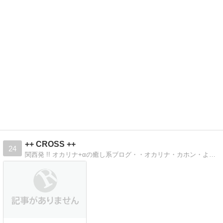
++ CROSS ++
24
関西発 !! オカリナ+αの癒し系ブログ・・オカリナ・カホン・よし笛・クリスタルフルート・カリンバ・・