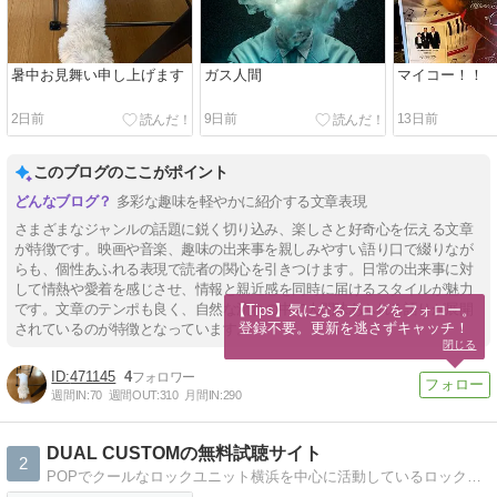
暑中お見舞い申し上げます
ガス人間
マイコー！！
2日前
9日前
13日前
このブログのここがポイント
多彩な趣味を軽やかに紹介する文章表現
さまざまなジャンルの話題に鋭く切り込み、楽しさと好奇心を伝える文章
が特徴です。映画や音楽、趣味の出来事を親しみやすい語り口で綴りなが
らも、個性あふれる表現で読者の関心を引きつけます。日常の出来事に対
して情熱や愛着を感じさせ、情報と親近感を同時に届けるスタイルが魅力
です。文章のテンポも良く、自然な流れの中で人間味あふれる語りが展開
【Tips】気になるブログをフォロー。

登録不要。更新を逃さずキャッチ！
されているのが特徴となっています。
閉じる
471145
4
週間IN:
70
週間OUT:
310
月間IN:
290
DUAL CUSTOMの無料試聴サイト
2
POPでクールなロックユニット横浜を中心に活動しているロックユニットDUAL CUSTOMの楽曲試聴サイト