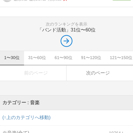
次のランキングを表示
「バンド活動」
31位〜60位
1〜30位
31〜60位
61〜90位
91〜120位
121〜150位
前のページ
次のページ
カテゴリー : 音楽
(↑上のカテゴリへ移動)
※音楽(全て)