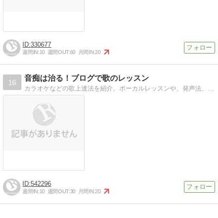
330677
週間IN:
10
週間OUT:
60
月間IN:
20
音痴は治る！ブログで歌のレッスン
16
カラオケなどの歌上達法を紹介。ボーカルレッスンや、発声法、呼吸法を紹介しています。
542296
週間IN:
10
週間OUT:
30
月間IN:
20