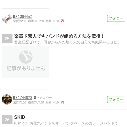
1064452
週間IN:
10
週間OUT:
10
月間IN:
10
楽器ド素人でもバンドが組める方法を伝授！
25
音楽経歴ゼロで、田舎から来た地方人の自分でも結果を出せた、「誰でも出来るバンドメンバーを探す方法」をたんたんとつぶやくブログです！
1744620
8
週間IN:
10
週間OUT:
10
月間IN:
10
SKID
26
rush out! お元気バンドです！パンクベースのガレージバンドです〜