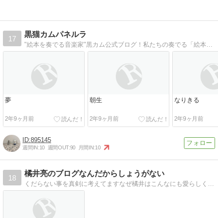
黒猫カムパネルラ
17
"絵本を奏でる音楽家"黒カム公式ブログ！私たちの奏でる「絵本」を聴いて下さい。色鉛筆画やアニメーションの作成過程も公開。
夢
朝生
なりきる
2年9ヶ月前
2年9ヶ月前
2年9ヶ月前
895145
週間IN:
10
週間OUT:
90
月間IN:
10
橘井亮のブログなんだからしょうがない
18
くだらない事を真剣に考えてますなぜ橘井はこんなにも愛らしくピュアなのかを問いたい。むしろ問いたい。