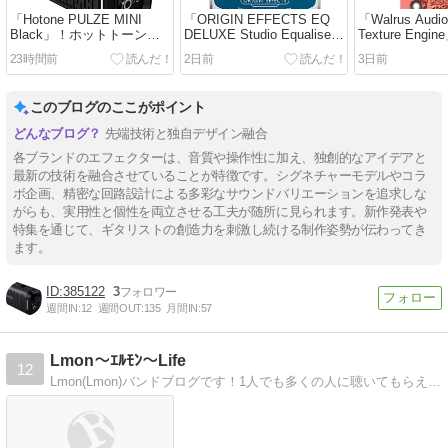
「Hotone PULZE MINI
「ORIGIN EFFECTS EQ
「Walrus Audi
Black」！ホットトーンの
DELUXE Studio Equaliser
Texture Eng
小型モデリングアンプにブ
& Drive」！スタジオEQの
のグラニュラ
23時間前
2日前
3日前
ラックバージョン！
定番、パルテックEQをギ
ター向けにアレンジ！
このブログのここがポイント
先端技術と独自デザイン融合
各ブランドのエフェクターは、音質や操作性に加え、独創的なアイデアと
最新の技術を融合させていることが特徴です。シグネチャーモデルやコラ
ボ企画、精密な回路設計による多彩なサウンドバリエーションを追求しな
がらも、実用性と個性を両立させる工夫が随所に見られます。新作発表や
特集を通じて、ギタリストの創造力を刺激し続ける制作姿勢が伝わってき
ます。
385122
3
週間IN:
12
週間OUT:
135
月間IN:
57
Lmon〜ｴﾙﾓﾝ〜Life
12
Lmon(Lmon)バンドブログです！1人でも多くの人に聴いてもらえたら幸いです！！