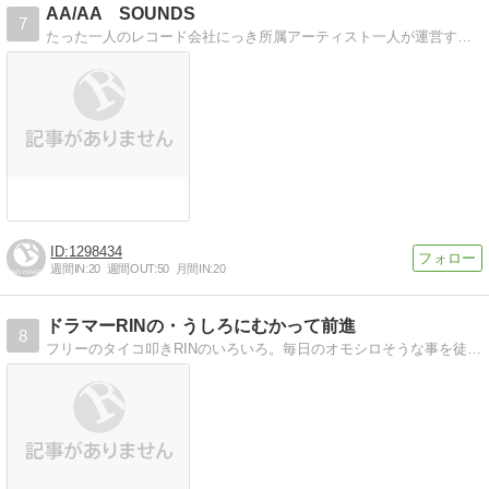
AA/AA SOUNDS
7
たった一人のレコード会社にっき所属アーティスト一人が運営するインディペンデントレーベル
1298434
週間IN:
20
週間OUT:
50
月間IN:
20
ドラマーRINの・うしろにむかって前進
8
フリーのタイコ叩きRINのいろいろ。毎日のオモシロそうな事を徒然にうんたらかんたら