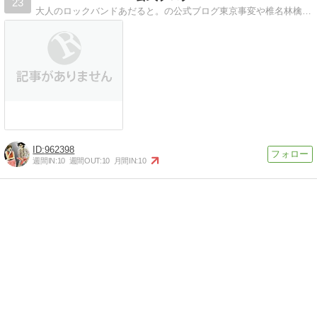
23
大人のロックバンドあだると。の公式ブログ東京事変や椎名林檎のカバーをやる５人バンドです。
962398
週間IN:
10
週間OUT:
10
月間IN:
10