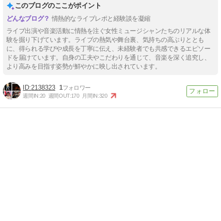
このブログのここがポイント
情熱的なライブレポと経験談を凝縮
ライブ出演や音楽活動に情熱を注ぐ女性ミュージシャンたちのリアルな体
験を掘り下げています。ライブの熱気や舞台裏、気持ちの高ぶりととも
に、得られる学びや成長を丁寧に伝え、未経験者でも共感できるエピソー
ドを届けています。自身の工夫やこだわりを通じて、音楽を深く追究し、
より高みを目指す姿勢が鮮やかに映し出されています。
2138323
1
週間IN:
20
週間OUT:
170
月間IN:
320