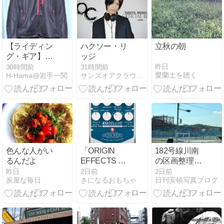
【ライディン
ハクソー・リ
立秋の朝
グ・ギア】：
ッジ
Daytona メッ
昨日
30時間前
31時間前
愛蘭土を聴く
H-Hama@岩手一関
サンズオアクラウド オフィシャルブログ
シュジャケッ
ト：上下
色んな人がい
「ORIGIN
182号線川南
るんだよ
EFFECTS EQ
の区画整理さ
DELUXE
れたあの場所
昨日
2日前
2日前
炭屋な毎日
きになるおもちゃ
日刊安頓写真ブログ
Studio
に工事が始ま
Equaliser &
った
Drive」！スタ
ジオEQの定
番、パルテッ