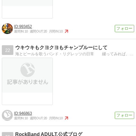
993452
週間IN:
10
週間OUT:
20
月間IN:
10
ウキウキもクヨクヨもチャンプルーにして
22
海とビールを歌うバンド・リグレッツの日常 綴ってみれば、音楽の話よりも飲んでる話の方が多いのだけど……
946863
週間IN:
10
週間OUT:
20
月間IN:
10
RockBand ADULT.公式ブログ