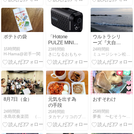
ポテトの袋
「Hotone
ウルトラシリ
PULZE MINI
ーズ『大自
Black」！ホッ
然・海』 第１
15時間前
23時間前
24時間前
H-Hama@岩手一関
きになるおもちゃ
ミュージシャン松山栄一の超ウルトラ基地
トトーンの小
８７１話
型モデリング
アンプにブラ
ックバージョ
ン！
8月7日（金）
元気を出す為
おすそわけ
の手段
24時間前
25時間前
25時間前
水島吹奏楽団 （岡山県倉敷市）
夢奏 〜むそう〜 日々つれづれ
タカヤノリコのブログ