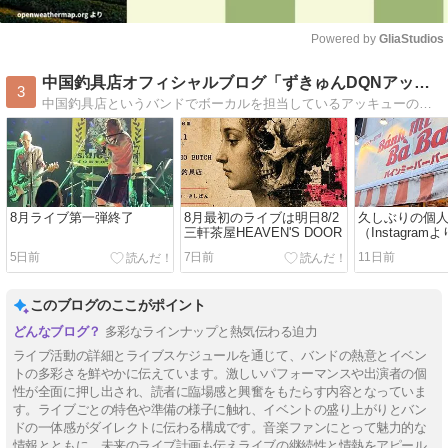
Powered by 
GliaStudios
Mute
中国釣具店オフィシャルブログ「ずきゅんDQNアッキュー」
3
中国釣具店というバンドでボーカルを担当しているアッキューの音楽活動やたまに私生活もちょいちょい覗いてみれちゃうBlogです。ライブ日程等もここで確認出来ますよ！
8月ライブ第一弾終了
8月最初のライブは明日8/2
久しぶりの個
三軒茶屋HEAVEN'S DOOR
（Instagram
5日前
7日前
11日前
このブログのここがポイント
多彩なラインナップと熱気伝わる迫力
ライブ活動の詳細とライブスケジュールを通じて、バンドの熱意とイベン
トの多彩さを鮮やかに伝えています。激しいパフォーマンスや出演者の個
性が全面に押し出され、読者に臨場感と興奮をもたらす内容となっていま
す。ライブごとの特色や準備の様子に触れ、イベントの盛り上がりとバン
ドの一体感がダイレクトに伝わる構成です。音楽ファンにとって魅力的な
情報とともに、未来のライブ計画も伝えライブの継続性と情熱をアピール