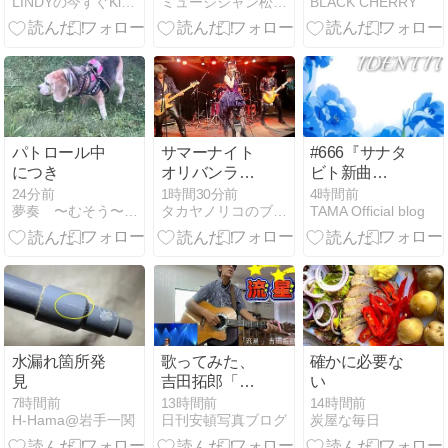
LINDYの今すぐKiss Me
ミュージシャン松山栄一の超ウルトラ基地
BLACK CHERRY
ROCK」爆音
林公園行
Campbell
ライブレポー
ト
パトロール中
サマーナイト
#666『サナタ
につき
オリバンライ
ビト新曲
ブありがとう
「IDENTITY」
24分前
1時間30分前
4時間前
夢奏 〜むそう〜 日々つれづれ
タカヤノリコのブログ
TAMA Official blog
ございまし
本日配信開
た！
始！！』
水漏れ箇所発
歌ってみた、
確かに必要な
見
吉田拓郎「流
い
星」、弾き語
7時間前
13時間前
14時間前
H-Hama@岩手一関
日刊安頓写真ブログ
炭屋な毎日
りです