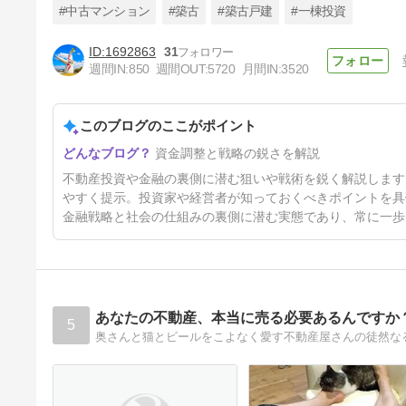
#中古マンション
#築古
#築古戸建
#一棟投資
1692863
31
レバレッジのパンチ力はないが
週間IN:
850
週間OUT:
5720
月間IN:
3520
現金または低レバの「中古一戸
建て投資」が不動産投資の安全
2日前
運転法
このブログのここがポイント
資金調整と戦略の鋭さを解説
不動産投資や金融の裏側に潜む狙いや戦術を鋭く解説します
やすく提示。投資家や経営者が知っておくべきポイントを具
金融戦略と社会の仕組みの裏側に潜む実態であり、常に一歩
あなたの不動産、本当に売る必要あるんですか
5