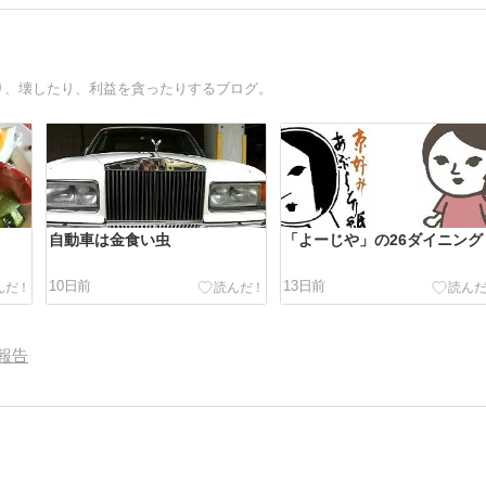
り、壊したり、利益を貪ったりするブログ。
自動車は金食い虫
「よーじや」の26ダイニング
10日前
13日前
報告