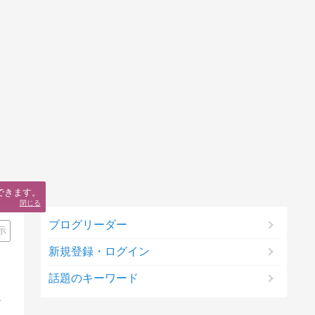
できます。
閉じる
ブログリーダー
示
新規登録・ログイン
話題のキーワード
倉庫など、約800の店子さん相手に毎日奮闘しています