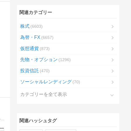
関連カテゴリー
株式
6603
為替・FX
6657
仮想通貨
873
先物・オプション
1296
投資信託
470
ソーシャルレンディング
70
カテゴリーを全て表示
不動産管理会社クレーム担当者の日記です。賃貸管理だけでなく売買仲介、相続等の資産活用、セミナー講師、行政書士業務等々いろいろ経験中です。
関連ハッシュタグ