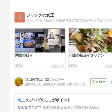
ジャンクの女王
3
ジャンクな不動産とか自動車及び電気製品をDIYで治した
閑居の日々
円山の新店イタリアン
3日前
6日前
1947011
32
週間IN:
850
週間OUT:
2090
月間IN:
3860
このブログのここがポイント
不動産の指値って
多彩な飲食店紹介と地域の特色解説