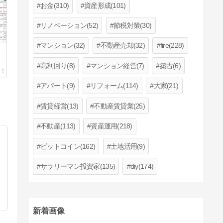
お金(310)
資産形成(101)
リノベーション(52)
節税対策(30)
マンション(32)
不動産売却(32)
fire(228)
高利回り(8)
マンション経営(7)
築古(6)
アパート(9)
リフォーム(114)
大家(21)
賃貸経営(13)
不動産賃貸業(25)
不動産(113)
資産運用(218)
ビットコイン(162)
土地活用(9)
サラリーマン投資家(135)
diy(174)
新着画像