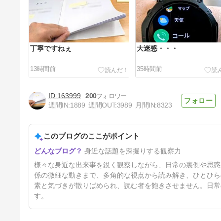
丁寧ですねぇ
大迷惑・・・
13時間前
35時間前
163999
200
週間IN:
1889
週間OUT:
3989
月間IN:
8323
このブログのここがポイント
４時起き？
身近な話題を深掘りする観察力
5日前
様々な身近な出来事を鋭く観察しながら、日常の裏側や思惑
係の微細な動きまで、多角的な視点から読み解き、ひとひら
素と気づきが散りばめられ、読む者を飽きさせません。日常
す。