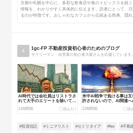
17日前
京都や札幌を中心に、多彩な飲食店や食のトピックスを鋭く
情報を、わかりやすく具体的に伝えます。読者にとって、日
るのが特徴です。おしゃれなカフェから伝統ある祭典、隠れ
1gc-FP 不動産投資初心者のためのブログ
4
AI時代では会社員はリストラさ
米中AI戦争で負ける事は互
れて大手のエリートを除いて可
許されないので、AI関連へ
処分所得は減る一方、家賃は上
政ファイナンス・レースに
11時間前
22時間前
がらない…
ている…
#投資信託
#ミニマリスト
#セミリタイア
#fire
#不動