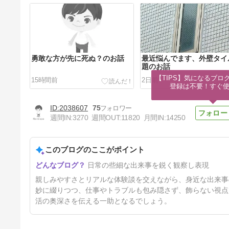
勇敢な方が先に死ぬ？のお話
最近悩んでます、外壁タイ
題のお話
【TIPS】気になるブロ
15時間前
2日前
登録は不要！すぐ
2038607
75
週間IN:
3270
週間OUT:
11820
月間IN:
14250
このブログのここがポイント
私は怒ったでしょうか？遅れて
日常の些細な出来事を鋭く観察し表現
きた空調故障連絡のお話
5日前
親しみやすさとリアルな体験談を交えながら、身近な出来事
妙に綴りつつ、仕事やトラブルも包み隠さず、飾らない視点
活の奥深さを伝える一助となるでしょう。