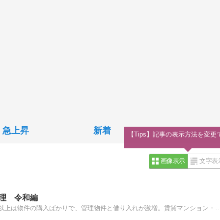
急上昇
新着
【Tips】記事の表示方法を変更
画像表示
文字表
理 令和編
大阪を中心に不動産投資と管理を行っています。この10年以上は物件の購入ばかりで、管理物件と借り入れが激増。賃貸マンション・オフィス・店舗・