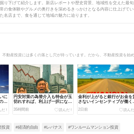
掘り下げて紹介します。新店レポートや歴史背景、地域性を交えた最旬
常の食体験やグルメの奥行きを深めるきっかけとなる内容に仕上げてい
た名店まで、食を通じて地域の魅力に迫ります。
いに
円安対策の為替介入も特会が玉
金利が上がると銀行がお金を
の財
切れすれば、利上げ一択になり
さないインセンティブが働く
なっ
ハイレバ不動産投資家は悲鳴を
だから、不動産投資への融資
35時間前
2日前
上げる…
渋くなる…
産投資
#経済的自由
#レバナス
#ワンルームマンション投資