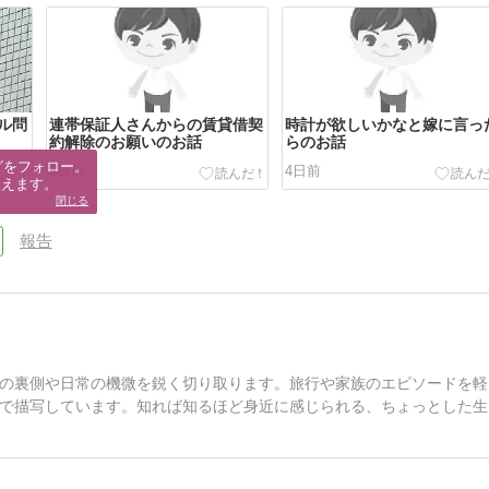
ル問
連帯保証人さんからの賃貸借契
時計が欲しいかなと嫁に言っ
約解除のお願いのお話
らのお話
グをフォロー。

3日前
4日前
使えます。
閉じる
報告
の裏側や日常の機微を鋭く切り取ります。旅行や家族のエピソードを軽
で描写しています。知れば知るほど身近に感じられる、ちょっとした生