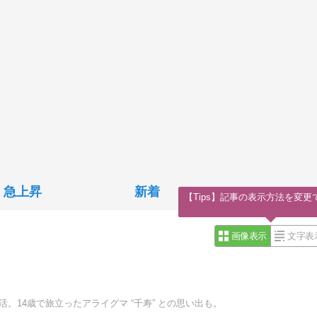
急上昇
新着
【Tips】記事の表示方法を変更
画像表示
文字表
活。14歳で旅立ったアライグマ “千寿” との思い出も。