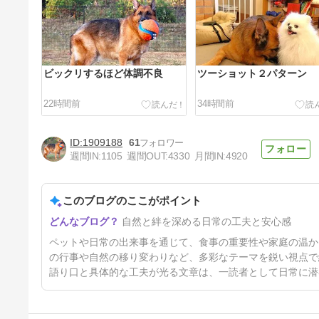
ビックリするほど体調不良
ツーショット２パターン
22時間前
34時間前
1909188
61
週間IN:
1105
週間OUT:
4330
月間IN:
4920
このブログのここがポイント
感傷に浸るのはまだ早い？
自然と絆を深める日常の工夫と安心感
3日前
ペットや日常の出来事を通じて、食事の重要性や家庭の温か
の行事や自然の移り変わりなど、多彩なテーマを鋭い視点で
語り口と具体的な工夫が光る文章は、一読者として日常に潜