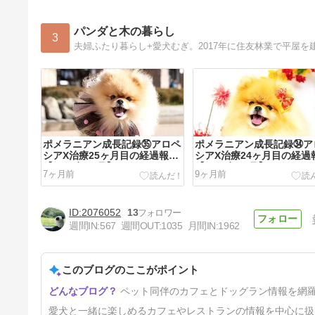
パンダと木の暮らし
3
ポメラニアン成長記録㉟アロペ
ポメラニアン成長記録㉞ア
シアX治療25ヶ月目の経過報告
シアX治療24ヶ月目の経過
【2025年11月】
【2025年10月】
7ヶ月前
9ヶ月前
2076052
13
週間IN:
567
週間OUT:
1035
月間IN:
1962
このブログのここがポイント
ポメラニアン成長記録㉛アロペ
ペット同伴のカフェとドッグラン情報を網
シアX治療20ヶ月目の経過報告
【2025年5月6月】
1年前
愛犬と一緒に楽しめるカフェやレストランの情報を中心に扱