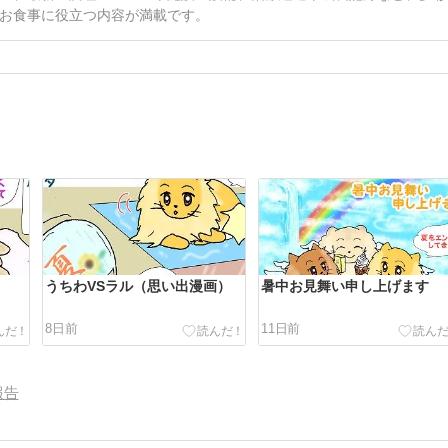
お食事に役立つ内容が満載です。
うちわVSラル（思い出漫画）
暑中お見舞い申し上げます
8日前
11日前
報告