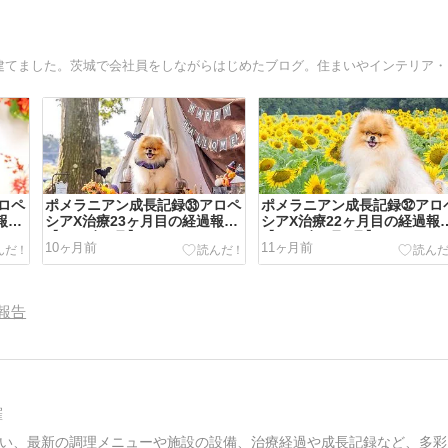
夫婦ふ
ロペ
ポメラニアン成長記録㉝アロペ
ポメラニアン成長記録㉜アロ
報告
シアX治療23ヶ月目の経過報告
シアX治療22ヶ月目の経過報
【2025年9月】
【2025年7月8月】
10ヶ月前
11ヶ月前
報告
羅
い、最新の調理メニューや施設の設備、治療経過や成長記録など、多彩