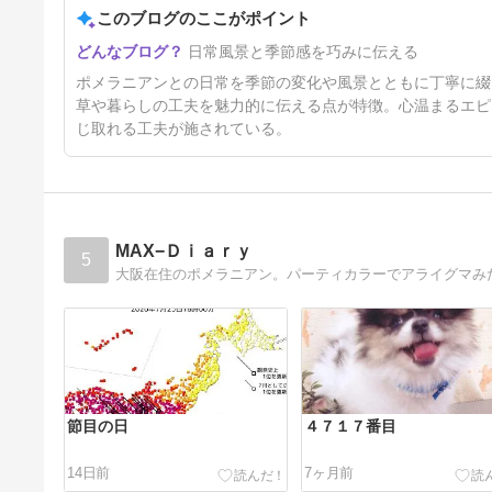
このブログのここがポイント
涼風スポット
日常風景と季節感を巧みに伝える
15日前
ポメラニアンとの日常を季節の変化や風景とともに丁寧に綴
草や暮らしの工夫を魅力的に伝える点が特徴。心温まるエピ
じ取れる工夫が施されている。
MAX−Ｄｉａｒｙ
5
大阪在住のポメラニアン。パーティカラーでアライグマみ
節目の日
４７１７番目
14日前
7ヶ月前