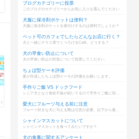
ブログカテゴリーに投票
このブログのカテゴリーからお気に入りを選んでください
犬服に保冷剤ポケットは便利？
犬服に保冷剤ポケットを後付けするのは便利でしょうか？
ペット可のカフェでしたらどんなお店に行く？
犬と一緒にテラス席でくつろげるCafé、どうする？
犬の早食い防止について
犬の早食い防止の対策について投票してください
ちょぼ型ケーキ評価
妻が作成したちょぼ型ケーキの評価をお願いします。
手作りご飯 VS ドックフード
シニア犬となり食欲不振が続いてるので手作りご飯に切り替えました。手作りご飯を続けるべき？それとも他のドックフードを試すべき...。
愛犬にフルーツ与える前に注意
フルーツ好きな犬に与える際は注意が必要。以下から最も大切なことは？
シャインマスカットについて
シャインマスカットを食べてみたいですか？
犬の食事に関するアンケート