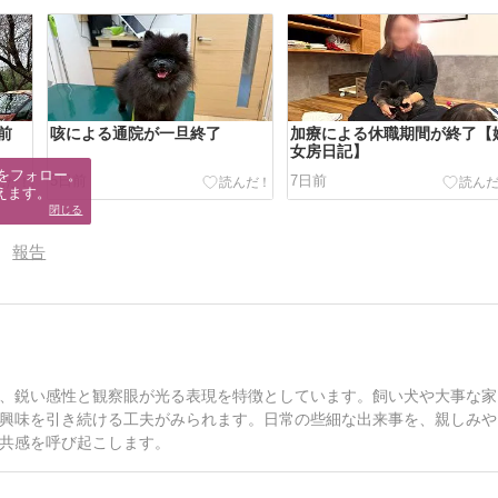
前
咳による通院が一旦終了
加療による休職期間が終了【
女房日記】
をフォロー。

5日前
7日前
えます。
閉じる
報告
、鋭い感性と観察眼が光る表現を特徴としています。飼い犬や大事な家
興味を引き続ける工夫がみられます。日常の些細な出来事を、親しみや
共感を呼び起こします。