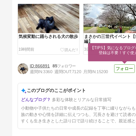
気候変動に踊らされる犬の散歩
まさかの三世代イベント【
編】
【TIPS】気になるブログ
19時間前
3日前
登録は不要！すぐ使
866891
85
週間IN:
3360
週間OUT:
7120
月間IN:
15200
このブログのここがポイント
7月29日、それは２つの節目
多彩な体験とリアルな日常描写
9日前
小動物や子供たちの日常や成長の記録を丁寧に綴りながらも
族の動きや心情を詳細に伝えつつも、冗長さを避けて読者の
すくも生き生きとした語り口で語り続けることで、親近感と