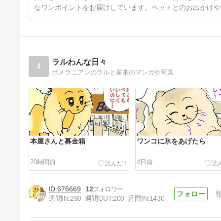
なワンポイントをお届けしています。ペットとのお出かけや
ラルわんな日々
4
ポメラニアンのラルと家来のマンガや写真
本屋さんと募金箱
ワンコに氷をあげたら
20時間前
4日前
676669
12
週間IN:
290
週間OUT:
200
月間IN:
1430