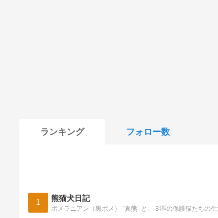
ランキング
フォロー数
熊猫犬日記
1
ポメラニアン（黒ポメ） “真熊” と、３匹の保護猫たちの生