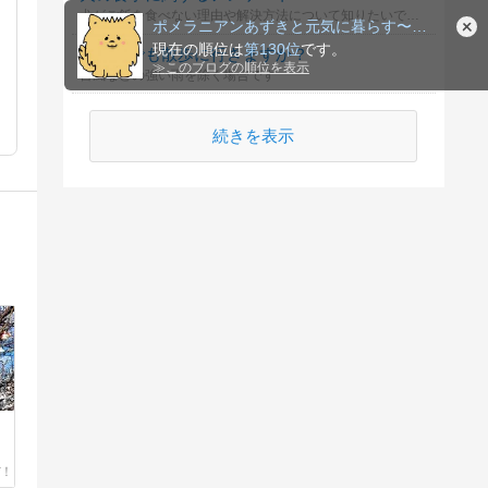
犬がご飯を食べない理由や解決方法について知りたいです。
ポメラニアンあずきと元気に暮らす〜犬と一緒に健康に〜
現在の順位は
第130位
です。
雨の日でも散歩に行きますか？
≫
このブログの順位を表示
台風などの強い雨を除く場合です
続きを表示