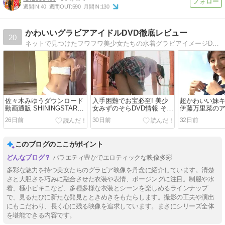
週間IN:
40
週間OUT:
590
月間IN:
130
かわいいグラビアアイドルDVD徹底レビュー
20
ネットで見つけたフワフワ美少女たちの水着グラビアイメージDVD・動画情報をレビューしていきます。限界ギリギリに挑む過激映像にドキドキです。
佐々木みゆうダウンロード
入手困難でお宝必至! 美少
超かわいい妹
動画通販 SHININGSTAR！
女みずのそらDVD情報 そら
伊藤万里菜の
絶対美少女は天真爛漫
を青春と呼ぶ日
「すいーと」
26日前
30日前
32日前
このブログのここがポイント
バラエティ豊かでエロティックな映像多彩
多彩な魅力を持つ美女たちのグラビア映像を丹念に紹介しています。清楚
さと大胆さを巧みに融合させた衣装や表情、ポージングに注目。制服や水
着、極小ビキニなど、多種多様な衣装とシーンを楽しめるラインナップ
で、見るたびに新たな発見とときめきをもたらします。撮影の工夫や演出
にもこだわり、長く心に残る映像を追求しています。まさにシリーズ全体
を堪能できる内容です。