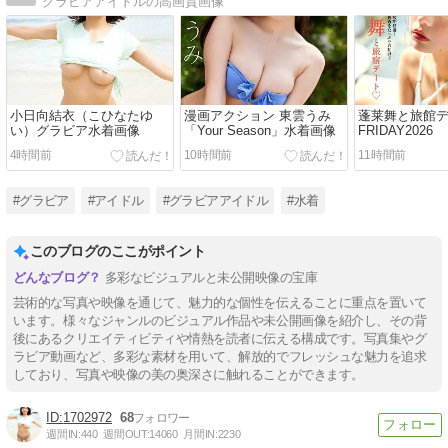
グラビアアイドルの高画質画像
小日向結衣（こひなたゆ
漫画アクション 東雲うみ
蓬莱舞と旅館デ
い）グラビア水着画像
「Your Season」水着画像
FRIDAY2026
4時間前
10時間前
11時間前
#グラビア
#アイドル
#グラビアアイドル
#水着
このブログのここがポイント
多彩なビジュアルと未公開映像の宝庫
芸術的な写真や映像を通じて、魅力的な個性を伝えることに重点を置いて
います。様々なジャンルのビジュアル作品や未公開画像を紹介し、その背
後にあるクリエイティビティや情熱を読者に伝える構成です。写真集やグ
ラビア動画など、多彩な素材を用いて、解放的でフレッシュな魅力を追求
しており、写真や映像の美の奥深さに触れることができます。
1702972
68
週間IN:
440
週間OUT:
14060
月間IN:
2230