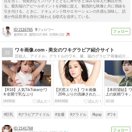
点を当て、視覚的なインパクトとともに華やぎと深みを添えた解説が光
る。最先端のアピールポイントを的確に捉え、魅惑的な映像と共に視線を
引き付ける。ときに、ドキュメント性やエモーションの共感も加味し、読
者が作品世界を存分に味わえる様式を追求している。
2116765
9
週間IN:
26
週間OUT:
466
月間IN:
132
ワキ画像.com - 美女のワキグラビア紹介サイト
22
芸能人、アイドル、グラドルのワキ、腋、脇のグラビア画像紹介サイト
【R18】人気TikTokerがワ
【沢尻エリカ】ワキ画像
【本田望結】
キ全開で乳なぶり
「20年ぶりの洗練された
上の妖精ワキ
腋」
1時間前
30時間前
3日前
#巨乳
#グラビアアイドル
#女優
#グラドル
#kpop
#ワキ
2141768