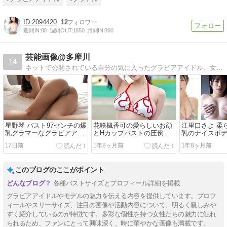
瀬早紀】
2094420
12
週間IN:
80
週間OUT:
1850
月間IN:
360
芸能画像@多摩川
14
ネットで公開されている自分の気に入ったグラビアアイドル、女優、レトロ芸能人女優、ほか、画像中心をupします。１８歳未満も観覧できます。
星野琴 バスト97センチの爆
花咲楓香可の愛らしいお顔
江里口さよ 柔
乳グラマーなグラビアアイ
とHカップバストの圧倒的
乳のナイスボ
ドルのエロ画像
ボディのギャップがたまら
ない
17日前
1年8ヶ月前
1年8ヶ月前
ん！
このブログのここがポイント
各種バストサイズとプロフィール詳細を掲載
グラビアアイドルやモデルの魅力を伝える内容を提供しています。プロフ
ィールやスリーサイズ、注目の画像や活動内容について、明るく親しみや
すく紹介しているのが特徴です。多彩な個性を持つ女性たちの魅力に触れ
られるため、ファンにとって興味深く、時に華やかな画像も満載です。