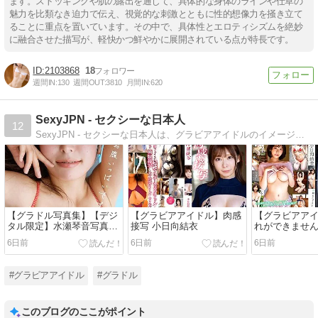
ます。ストッキングや肌の露出を通じて、具体的な身体のラインや仕草の
魅力を比類なき迫力で伝え、視覚的な刺激とともに性的想像力を掻き立て
ることに重点を置いています。その中で、具体性とエロティシズムを絶妙
に融合させた描写が、軽快かつ鮮やかに展開されている点が特長です。
2103868
18
週間IN:
130
週間OUT:
3810
月間IN:
620
SexyJPN - セクシーな日本人
12
SexyJPN - セクシーな日本人は、グラビアアイドルのイメージ動画や写真集を紹介するサイトです。アイドルのプロフィールをはじめ、年齢・身長・カップ・50音順の一覧など、多彩なコンテンツを掲載しています。
【グラドル写真集】【デジ
【グラビアアイドル】肉感
【グラビアア
タル限定】水瀬琴音写真集
接写 小日向結衣
れができません
「お腹いっぱいです！」
6日前
6日前
6日前
#グラビアアイドル
#グラドル
このブログのここがポイント