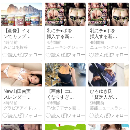
止】
で癒やしてく
れる
【画像】イオ
乳にチ●ポを
乳にチ●ポを
ンでカップヌ
挿入する新感
挿入する新感
ードル詰め放
覚オナホール
覚オナホール
4時間前
4時間前
4時間前
みいはあ族報
ニューキングジョー
ニューキングジョー
題開催中www
New山田南実
【画像】エ□
ひろゆき氏
スレンダーで
くなりすぎ女
「貧乏人が多
明るい笑顔が
性声優さん、
い」男性の特
4時間前
4時間前
5時間前
グラビアアイドル動画研究所
TV女子アナを画像で紹介
芸能ニュースランキング
素敵な子の盛
もう本業がわ
徴とは？「性
りマンをどう
からないと話
欲弱い人って
しても見てし
題にｗｗｗｗ
モチベーショ
まいます
ｗｗ
ンも低いので