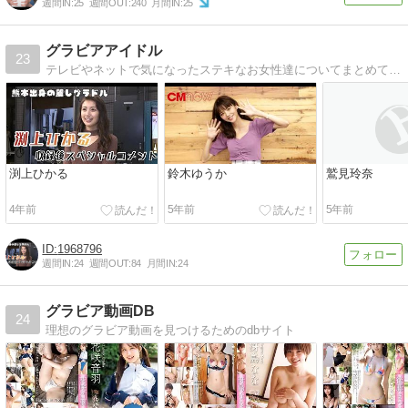
週間IN:
25
週間OUT:
240
月間IN:
25
グラビアアイドル
23
テレビやネットで気になったステキなお女性達についてまとめてみました！
渕上ひかる
鈴木ゆうか
鷲見玲奈
4年前
5年前
5年前
1968796
週間IN:
24
週間OUT:
84
月間IN:
24
グラビア動画DB
24
理想のグラビア動画を見つけるためのdbサイト