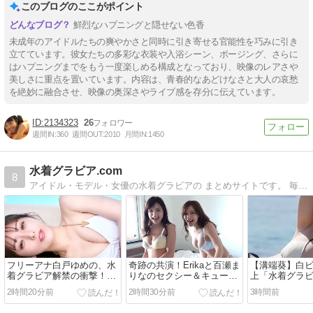
このブログのここがポイント
鮮烈なハプニングと隠せない色香
未成年のアイドルたちの爽やかさと同時に引き寄せる官能性を巧みに引き
立てています。彼女たちの多彩な衣装や入浴シーン、ポージング、さらに
はハプニングまでをもう一度楽しめる構成となっており、映像のレアさや
美しさに重点を置いています。内容は、青春的なあどけなさと大人の哀愁
を絶妙に融合させ、映像の奥深さやライブ感を存分に伝えています。
2134323
26
週間IN:
360
週間OUT:
2010
月間IN:
1450
水着グラビア.com
8
アイドル・モデル・女優の水着グラビアの まとめサイトです。 毎日更新
フリーアナ白戸ゆめの、水
奇跡の共演！Erikaと百瀬ま
【溝端葵】白
着グラビア解禁の衝撃！
りなのセクシー＆キュート
上「水着グラビ
13kg減量で魅せる驚異のプ
な「水着グラビア」
枚」元塾講師
2時間20分前
2時間30分前
3時間前
ロポーション
びた視線にド