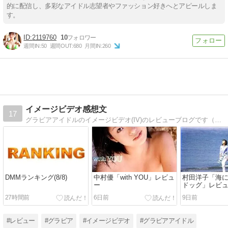
的に配信し、多彩なアイドル志望者やファッション好きへとアピールしま
す。
2119760
10
週間IN:
50
週間OUT:
680
月間IN:
260
イメージビデオ感想文
17
グラビアアイドルのイメージビデオ(IV)のレビューブログです（毎週月曜19時更新）
DMMランキング(8/8)
中村優「with YOU」レビュ
村田洋子「海
ー
ドッグ」レビ
27時間前
6日前
9日前
#レビュー
#グラビア
#イメージビデオ
#グラビアアイドル