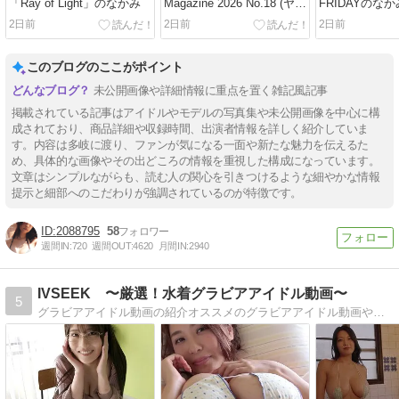
「Ray of Light」のなかみ
Magazine 2026 No.18 (ヤン
FRIDAYのなか
グマガジン 2026年18号) 無
2日前
2日前
2日前
限の表情を持つ少女のなか
み
このブログのここがポイント
未公開画像や詳細情報に重点を置く雑記風記事
掲載されている記事はアイドルやモデルの写真集や未公開画像を中心に構
成されており、商品詳細や収録時間、出演者情報を詳しく紹介していま
す。内容は多岐に渡り、ファンが気になる一面や新たな魅力を伝えるた
め、具体的な画像やその出どころの情報を重視した構成になっています。
文章はシンプルながらも、読む人の関心を引きつけるような細やかな情報
提示と細部へのこだわりが強調されているのが特徴です。
2088795
58
週間IN:
720
週間OUT:
4620
月間IN:
2940
IVSEEK 〜厳選！水着グラビアアイドル動画〜
5
グラビアアイドル動画の紹介オススメのグラビアアイドル動画やイメージビデオ【IV】を紹介しますよ！