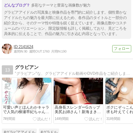
多彩なテーマと豊富な画像数が魅力
グラビアアイドルの写真集と映像作品を専門的に紹介します。個性豊かな
アイドルたちの魅力を最大限に伝えるため、各作品のタイトルと一部分の
紹介文から、そのテーマ性や特徴を鋭く捉えています。画像点数やコスチ
ュームのバリエーション、限定版情報も詳しく掲載しており、見どころを
具体的に伝えることで、作品の魅力に引き込む内容となっています。
2141624
週間IN:
90
週間OUT:
1760
月間IN:
190
グラビアン
13
"グラビアン"な、グラビアアイドル動画やDVD作品をご紹介します。
可愛い声とほんわかキャラ
高身長スレンダーGカップ
ボクにぞっこ
で人気の柳瀬早紀ちゃんに
美尻お姉さん！新海まきち
求も叶えてく
超密着！大人フェロモンも
ゃんの無敵すぎる存在感が
ィジュアルの
7時間前
14時間前
31時間前
たっぷり＆おっきくて柔ら
ヤバすぎる！【私色に染め
んを自由にで
かい‘やなぱい’に満たされ
たい 新海まき】
像！【頼まれ
る！【やなパイ100％！ 柳
いえない私 瀬
#グラビアアイドル
#グラドル