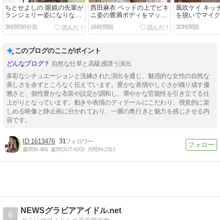
ちとせよしの 眼鏡の先輩が
西田麻衣 ベッドの上でビキ
風吹ケイ キッ
ランジェリー姿になりなが
ニ姿の豊満ボディをマッサ
を脱いでマイ
ら豊満ボディと優しい笑顔
ージしながらたっぷりモミ
に…上目遣い
3時間50分前
16時間前
32時間前
で癒やしてくれる
モミ
飴を舐める
このブログのここがポイント
自然な仕草と高級感漂う演出
多彩なシチュエーションと洗練された演出を通じ、魅惑的な女性の自然な
美しさを余すところなく伝えています。豊かな表情やしぐさが織り成す優
雅さと、個性豊かな衣装や設定が調和し、華やかな官能性を引き立てる仕
上がりとなっています。動きや表情のディテールにこだわり、視覚的に楽
しめる映像と静止画に分かれており、一層の奥行きと魅力を感じさせる内
容です。
1613476
31
週間IN:
486
週間OUT:
4203
月間IN:
2313
NEWSグラビアアイドル.net
6