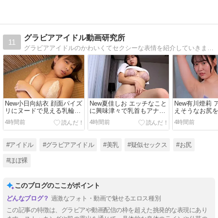
グラビアアイドル動画研究所
11
グラビアアイドルのかわいくてセクシーな表情を紹介していきます。お好みの顔タイプ検索で似たタイプのアイドルから新たな推しの子を発掘してください！
New小日向結衣 顔面パイズ
New夏佳しお エッチなこと
New有川燈莉
リにヌードで見える乳輪や
に興味津々で乳首もアナル
えそうなお尻
乳首はリアルな肌感と柔ら
も見えそうな格好で疑似プ
がらエッチし
4時間前
4時間前
4時間前
かさが最高です
レイをしてくれます
が上手すぎで
#アイドル
#グラビアアイドル
#美乳
#疑似セックス
#お尻
#ほぼ裸
このブログのここがポイント
過激なフォト・動画で魅せるエロス種別
この記事の特徴は、グラビアや動画配信の枠を超えた挑発的な表現にあり