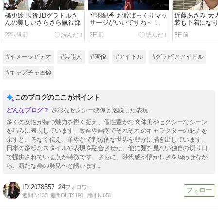
橘更紗 現役JDグラドルさ
音羽紀香 お股ぱっくりマッ
近藤あさみ 大
んの美しいさらさら鼠径部
サージがいいですね～！
装も下着にな
くなるのでい
22時間前
2日前
3日前
～！
#イメージビデオ
#芸能人
#画像
#アイドル
#グラビアアイドル
#キャプチャ画像
このブログのここがポイント
多彩なセクシー映像と逸脱した表現
多くの女性が持つ魅力を鋭く捉え、個性豊かな肉体美やセクシーなシーン
を巧みに表現しています。動画や画像でそれぞれのキャラクターの魅力を
余すところなく伝え、華やかで刺激的な世界を豊かに描き出しています。
日本の多様なスタイルや表現を融合させた、他に類を見ない独自の切り口
で提供されている点が特徴です。さらに、時代感や懐かしさを匂わせなが
ら、新たな美の発見へと誘います。
2078557
24
週間IN:
133
週間OUT:
1190
月間IN:
658