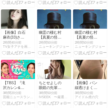
性的すぎた
グラビアデビ
達事情が明ら
wwwwwww
ュー
かに
wwwwwwwww
【画像】白石
幽霊の棲む村
幽霊の棲む村
麻衣(33)さ
【真夏の怪奇
【真夏の怪奇
ん、セクシー
特集】
特集】
2時間40分前
2時間50分前
2時間50分前
TV女子アナを画像で紹介
ニューキングジョー
ニューキングジョー
マダムみたい
な妖艶なビジ
ュアルが話題
になるｗｗｗ
ｗｗｗ
【TBS】『滝
ちとせよしの
【画像】パン
沢カレン&和
眼鏡の先輩が
線透けまくっ
田明日香のフ
ランジェリー
てるOLの尻
3時間20分前
3時間50分前
3時間50分前
芸能ニュースランキング
IVSEEK 〜厳選！水着グラビアアイドル動画〜
アイドル虎の穴
ィーリンきっ
姿になりなが
wwwwww
ちん』を語ろ
ら豊満ボディ
う【アンチ禁
と優しい笑顔