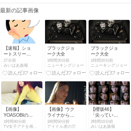
最新の記事画像
【速報】ショ
ブラックジョ
ブラックジョ
ートスリーパ
ーク大全
ーク大全
ー堀大輔さ
27分前
1時間20分前
1時間20分前
みいはあ族報
ニューキングジョー
ニューキングジョー
ん、寝る → ｗ
ｗｗｗｗｗｗ
ｗｗｗｗｗｗ
ｗｗｗ
【画像】
【画像】ウク
【櫻坂46】
YOASOBIの幾
ライナから日
「尖ってい
田りらさん、
本に避難して
て...」メンバ
1時間40分前
1時間50分前
2時間10分前
TV女子アナを画像で紹介
アイドル虎の穴
みいはあ族報
胸の膨らみが
きた美少女が
ーの意外な友