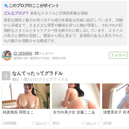
このブログのここがポイント
多彩なスタイルと圧倒的美貌を収録
多彩な個性と魅力を持つモデル達の水着姿を詳細に紹介しています。29歳
から16歳まで、さまざまな背景や趣味を持つ人物が登場し、それぞれの圧
倒的なスタイルとキャラクター性を鮮やかに映し出しています。スタイル
の良さと個性が交錯し、硬派から萌え系まで、多面性のある人気モデルた
ちの魅力を堪能させる構成です。
1834956
28
週間IN:
260
週間OUT:
3920
月間IN:
690
なんてったってグラドル
9
独占！僕だけのグラビアアイドル
純真無垢 阿部まこ
全方向美少女 佐藤ここあ
清楚系女子 松
12時間前
昨日
2日前