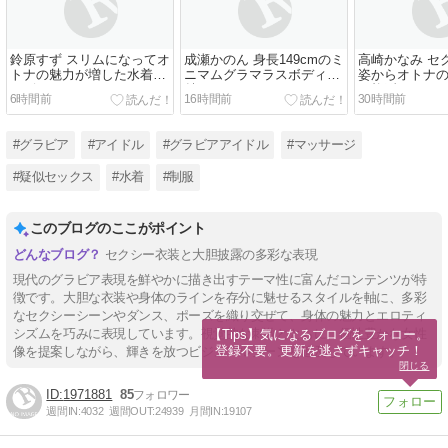
鈴原すず スリムになってオ
成瀬かのん 身長149cmのミ
高崎かなみ セ
トナの魅力が増した水着グ
ニマムグラマラスボディで
姿からオトナ
ラビア
魅了
が炸裂
6時間前
16時間前
30時間前
#グラビア
#アイドル
#グラビアアイドル
#マッサージ
#疑似セックス
#水着
#制服
このブログのここがポイント
セクシー衣装と大胆披露の多彩な表現
現代のグラビア表現を鮮やかに描き出すテーマ性に富んだコンテンツが特
徴です。大胆な衣装や身体のラインを存分に魅せるスタイルを軸に、多彩
なセクシーシーンやダンス、ポーズを織り交ぜて、身体の魅力とエロティ
シズムを巧みに表現しています。視覚的な刺激とともに、個性豊かな女性
【Tips】気になるブログをフォロー。

登録不要。更新を逃さずキャッチ！
像を提案しながら、輝きを放つビジュアルシーンを追及しています。
閉じる
1971881
85
週間IN:
4032
週間OUT:
24939
月間IN:
19107