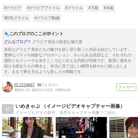
#グラビア
#グラビアアイドル
#グラドル
#下着
#水着
#巨乳グラドル
#グラビア動画
このブログのここがポイント
グラビア美女の多彩な魅力度
多彩なグラビア美女たちの魅力を鋭く切り取った作品を紹介しています。
豊満なバストや絶妙なプロポーション、キレのある笑顔など、それぞれの
個性とセクシーさを余すところなく伝える内容が特徴です。着実に進化を
続ける彼女たちの輝きと、本当に見てほしい瞬間を鮮やかに映し出しま
す。まるで夢を見るような美しさが満載です。
2124667
16
週間IN:
170
週間OUT:
2070
月間IN:
810
いめきゃぷ （イメージビデオキャプチャー画像）
10
イメージビデオの新作、名作をキャプチャ画像でご紹介。