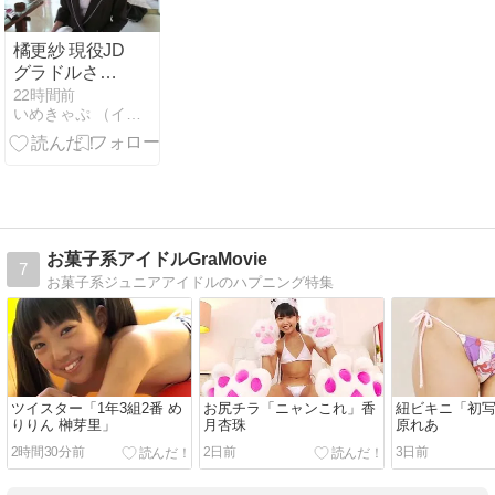
まき】
橘更紗 現役JD
グラドルさん
の美しいさら
22時間前
いめきゃぷ （イメージビデオキャプチャー画像）
さら鼠径部
お菓子系アイドルGraMovie
7
お菓子系ジュニアアイドルのハプニング特集
ツイスター「1年3組2番 め
お尻チラ「ニャンこれ」香
紐ビキニ「初写 V
りりん 榊芽里」
月杏珠
原れあ
2時間30分前
2日前
3日前