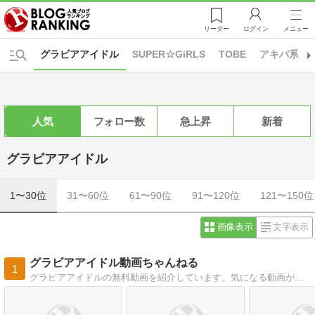
リーダー
ログイン
メニュー
グラビアアイドル
SUPER☆GiRLS
TOBE
アキバ系ア
人気
フォロー数
急上昇
新着
グラビアアイドル
1〜30位
31〜60位
61〜90位
91〜120位
121〜150位
画像表示
文字表示
グラビアアイドル動画ちゃんねる
1
グラビアアイドルの無料動画を紹介しています。気になる動画が見つけやすいようにジャンル別、カップ別で分類しています。