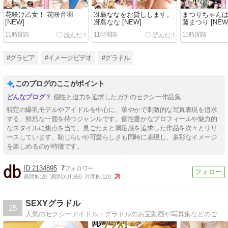
花咲け乙女！ 花咲音羽
冴島ななをお貸しします。
まつりちゃんは
[NEW]
冴島なな [NEW]
藤まつり [NEW
11時間前
11時間前
11時間前
#グラビア
#イメージビデオ
#グラドル
このブログのここがポイント
個性と迫力を追求したガチのセクシー作品集
特定の爆乳モデルやアイドルを中心に、華やかで刺激的な写真表現を追求
する、鮮烈な一面を持つジャンルです。個性豊かなプロフィールや魅力的
なスタイルに焦点を当て、見ごたえと満足感を追求した作品を次々とリリ
ースしています。恥じらいや可愛らしさも同時に表現し、多彩なイメージ
を楽しめるのが特徴です。
2134895
7
週間IN:
20
週間OUT:
650
月間IN:
120
SEXYグラドル
25
人気のセクシーアイドル・グラドルのお宝動画や写真集などのご紹介