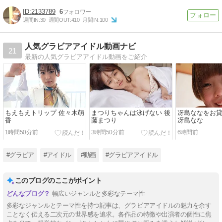
2133789
6
週間IN:
30
週間OUT:
410
月間IN:
100
人気グラビアアイドル動画ナビ
21
最新の人気グラビアアイドル動画をご紹介
もえもえトリップ 佐々木萌
まつりちゃんは泳げない 後
冴島ななをお
香
藤まつり
冴島なな
1時間50分前
3時間50分前
6時間前
#グラビア
#アイドル
#動画
#グラビアアイドル
このブログのここがポイント
幅広いジャンルと多彩なテーマ性
多彩なジャンルとテーマ性を持つ記事は、グラビアアイドルの魅力を余す
ことなく伝える二次元の世界感を追求。各作品の特徴や出演者の個性に焦