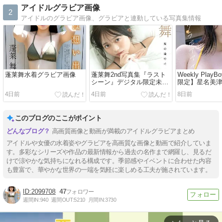
アイドルグラビア画像
2
アイドルのグラビア画像、グラビアと連動している写真集情報
蓬莱舞水着グラビア画像
蓬莱舞2nd写真集『ラスト
Weekly Pla
シーン』デジタル限定未公
限定】星名美
開カット版 旅の途中に
「だってグラ
4日前
4日前
8日前
ル」
このブログのここがポイント
高画質画像と動画が満載のアイドルグラビアまとめ
アイドルや女優の水着姿やグラビアを高画質な画像と動画で紹介していま
す。多彩なシリーズや作品の最新情報から過去の名作まで網羅し、見るだ
けで涼やかな気持ちになれる構成です。季節感やイベントに合わせた内容
も豊富で、華やかな世界の一端を気軽に楽しめる工夫が施されています。
2099708
47
週間IN:
940
週間OUT:
5210
月間IN:
3730