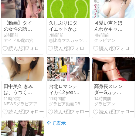
貧乏人多い」
【動画】タイ
久しぶりにダ
可愛い声とほ
の女性の誘い
イエットかよ
んわかキャラ
を断ったらコ
で人気の柳瀬
5時間前
7時間前
7時間前
アイドル虎の穴
恵比寿マスカッツが教えてくれたこと
グラビアン
レされるらし
早紀ちゃんに
い🫩
超密着！大人
フェロモンも
たっぷり＆お
っきくて柔ら
かい‘やなぱ
い’に満たされ
る！【やなパ
田中美久 きみ
台北ロマンテ
高身長スレン
イ100％！ 柳
は、うつくし
ィカ-12 years
ダーGカップ
瀬早紀】
い。
later- 脊山麻理
美尻お姉さ
11時間前
11時間前
14時間前
NEWSグラビアアイドル.net
グラビア動画DB
グラビアン
子 [NEW]
ん！新海まき
ちゃんの無敵
すぎる存在感
がヤバすぎ
全て表示
る！【私色に
染めたい 新海