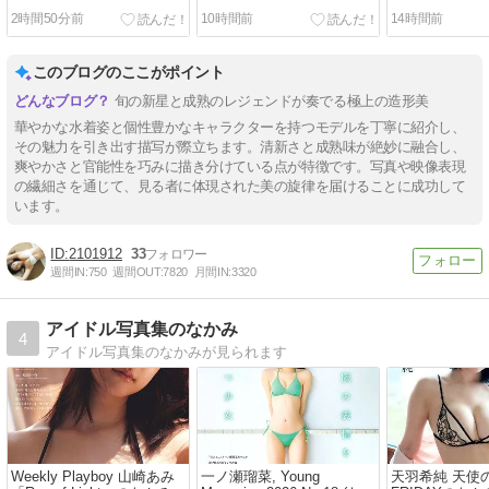
乳水着画像【34：王道グラ
画像【11：無垢な笑顔と豊
水着画像【15
2時間50分前
10時間前
14時間前
ビアの系譜を継ぐ新時代の
潤ボディが誘う至福】
の求心力で魅
最高傑作】
極めたダイナ
ィ】
このブログのここがポイント
旬の新星と成熟のレジェンドが奏でる極上の造形美
華やかな水着姿と個性豊かなキャラクターを持つモデルを丁寧に紹介し、
その魅力を引き出す描写が際立ちます。清新さと成熟味が絶妙に融合し、
爽やかさと官能性を巧みに描き分けている点が特徴です。写真や映像表現
の繊細さを通じて、見る者に体現された美の旋律を届けることに成功して
います。
2101912
33
週間IN:
750
週間OUT:
7820
月間IN:
3320
アイドル写真集のなかみ
4
アイドル写真集のなかみが見られます
Weekly Playboy 山崎あみ
一ノ瀬瑠菜, Young
天羽希純 天使