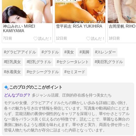
神山みれい MIREI
雪平莉左 RISA YUKIHIRA
吉岡里帆 RIHO 
KAMIYAMA
7日前
12日前
18日前
#グラビアアイドル
#グラドル
#美女
#美脚
#スレンダー
#巨乳美女
#巨乳グラドル
#セクシータレント
#美巨乳グラドル
#水着美女
#セクシーグラドル
#セミヌード
このブログのここがポイント
多ジャンル活躍、圧倒的存在感を持つ美女たち
モデルや女優、グラビアアイドルたちの輝かしい歩みを詳細に追い掛け、
各々の魅力を引き出す情報を発信しています。写真集や動画紹介にとどま
らず、芸能活動の裏側や個性的なキャリアを深堀りし、華やかさとリアル
な一面をバランス良く伝えるのが特徴です。読むことで、華麗なる舞台の
裏側に触れるような感覚を味わえます。華やぎと実力、両面を併せ持った
登場人物たちの魅力が存分に詰まった内容となっています。