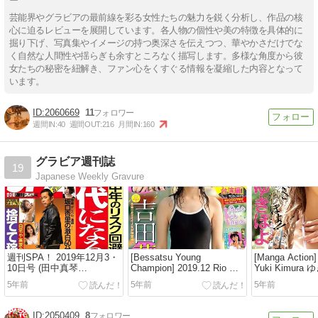
ー
芸能界やグラビアの最前線を彩る女性たちの魅力を鋭く分析し、作品の核
心に迫るレビューを展開しています。各人物の個性や美の特徴を具体的に
掘り下げ、写真集やイメージの持つ奥深さを伝えつつ、華やかさだけでな
く自然な人間性や揺らぎも余すところなく描写します。多様な角度から彼
女たちの秘密を紐解き、ファン心をくすぐる情報を凝縮した内容となって
います。
2060669
11
週間IN:
40
週間OUT:
216
月間IN:
160
グラビア週刊誌
19
Japanese Weekly Gravure
週刊SPA！ 2019年12月3・
[Bessatsu Young
[Manga Action]
10日号 (田中真琴
Champion] 2019.12 Rio 吉
Yuki Kimura
BEYOOOOONDS 犬童美乃
田莉桜 ☆HOSHINO
5年前
5年前
5年前
梨 丹羽仁希 他)
2050409
8