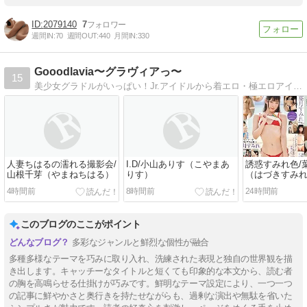
2079140
7
週間IN:
70
週間OUT:
440
月間IN:
330
Gooodlavia〜グラヴィアっ〜
15
美少女グラドルがいっぱい！Jr.アイドルから着エロ・極エロアイドル、ギリギリまで見せます！！
人妻ちはるの濡れる撮影会/
I.D/小山ありす（こやまあ
誘惑すみれ色/
山根千芽（やまねちはる）
りす）
（はづきすみ
4時間前
8時間前
24時間前
このブログのここがポイント
多彩なジャンルと鮮烈な個性が融合
多種多様なテーマを巧みに取り入れ、洗練された表現と独自の世界観を描
き出します。キャッチーなタイトルと短くても印象的な本文から、読む者
の胸を高鳴らせる仕掛けが巧みです。鮮明なテーマ設定により、一つ一つ
の記事に鮮やかさと奥行きを持たせながらも、過剰な演出や無駄を省いた