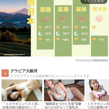
もっと見る
arrow_forward_ios
Powered by 
GliaStudios
Mute
グラビア大銀河
3
グラビアアイドル水着画像のキュレーションサイトです
「ミスマガジンベスト16」
“補聴器をつけた天使”我妻
ミスマガジン2
沢美沙樹の推定Hカップ爆
ゆりかのFカップ美乳水着
リ沢口愛華のF