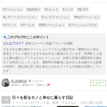
男性に人気！彼氏や男友達
20代女性に人気！彼女や女
男友達へ男性
にプレゼント
友達にプレゼント
プレゼント
#ファッション
#女性向け
#トレンド
#メイク
#女子力
#レディースファッション
#メンズファッション
#旬のファッション
#ブランド
#アパレル
#20代ファッション
#ファッションブログ
このブログのここがポイント
多彩なテーマと高級ブランドを網羅
さまざまな贈り物やファッションアイテムの選び方を一層華やかに彩る、
多彩なブランド紹介とおすすめを中心に構成されています。実用性と上品
さを兼ね備えたアイテムのセレクションが、自然と読者の購買意欲を掻き
立てる内容となっています。価格帯や対象者に合わせたきめ細やかな提案
が特徴で、贈る側も貰う側も幸せになれるアイテムの知識を深掘りしてい
ます。
2098416
8
週間IN:
0
週間OUT:
7
月間IN:
2
日々を彩るモノと幸せに暮らす日記
16
ファッションやブランド品、観光、グルメなど、人生に彩りを添えて幸せな気分にしてくれるモノやコトを発信中