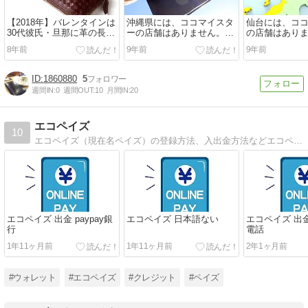
【2018年】バレンタインは
沖縄県には、ココマイスタ
仙台には、コ
30代彼氏・旦那に革の長財
ーの店舗はありません。購
の店舗はあり
布！そんなあなたにオスス
入はオンラインショップ
ならオンライ
8年前
9年前
9年前
メの「チョコレート色長財
で。
布」3選
1860880
5
週間IN:
0
週間OUT:
10
月間IN:
20
エコペイズ
10
エコペイズ（現在名ペイズ）の登録方法、入出金方法などエコペイズ関連について書いていきます。
エコペイズ 出金 paypay銀
エコペイズ 日本語ない
エコペイズ 出
行
電話
1年11ヶ月前
1年11ヶ月前
2年1ヶ月前
#ウォレット
#エコペイズ
#クレジット
#ペイズ