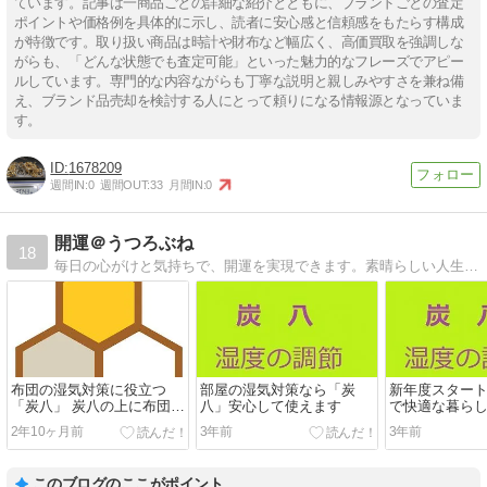
ています。記事は一商品ごとの詳細な紹介とともに、ブランドごとの査定
ポイントや価格例を具体的に示し、読者に安心感と信頼感をもたらす構成
が特徴です。取り扱い商品は時計や財布など幅広く、高価買取を強調しな
がらも、「どんな状態でも査定可能」といった魅力的なフレーズでアピー
ルしています。専門的な内容ながらも丁寧な説明と親しみやすさを兼ね備
え、ブランド品売却を検討する人にとって頼りになる情報源となっていま
す。
1678209
週間IN:
0
週間OUT:
33
月間IN:
0
開運＠うつろぶね
18
毎日の心がけと気持ちで、開運を実現できます。素晴らしい人生にしましょう。
布団の湿気対策に役立つ
部屋の湿気対策なら「炭
新年度スター
「炭八」 炭八の上に布団を
八」安心して使えます
で快適な暮ら
のせる``Sumihachi'' helps
よう！激おす
2年10ヶ月前
3年前
3年前
prevent moisture in futons.
Place the futon on top of
``Sumihachi.''
このブログのここがポイント