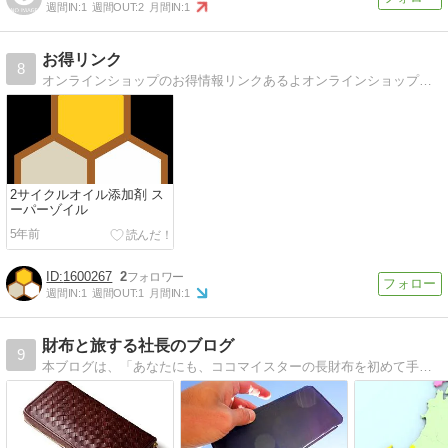
週間IN:
1
週間OUT:
2
月間IN:
1
お得リンク
8
オンラインショップのお得情報リンクあるよオンラインショップのリンクやお得情報をアップ
2サイクルオイル添加剤 ス
ーパーゾイル
5年前
1600267
2
週間IN:
1
週間OUT:
1
月間IN:
1
財布と旅する社長のブログ
9
本ブログは、「あなたにも、ココマイスターの長財布を初めて手にとった時の感動を味わって欲しい」という想いのもと書いております。