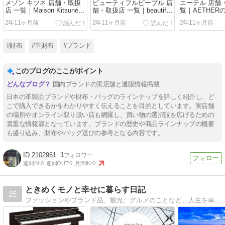
メゾン キツネ 店舗・取扱
ビューティフルピープル 店
エーテル 店舗
店 一覧｜Maison Kitsunéの
舗・取扱店 一覧｜beautiful
覧｜AETHER
財布・バッグはどこで買え
peopleの財布・バッグはど
グはどこで買
2年11ヶ月前
2年11ヶ月前
2年11ヶ月前
る？
こで買える？
#財布
#革財布
#ブランド
このブログのここがポイント
国内ブランドの実店舗と通販情報掲載
日本の革製品ブランドや財布・バッグのラインナップを詳しく紹介し、ど
こで購入できるかをわかりやすく伝えることを目的としています。実店舗
の場所やオンライン取り扱い店も網羅し、買い物の選択肢を広げるための
貴重な情報源となっています。ブランドの歴史や商品ラインナップの概要
も盛り込み、財布やバッグ選びの参考となる内容です。
2102961
1
週間IN:
0
週間OUT:
6
月間IN:
0
ときめくモノと幸せに暮らす日記
25
ファッションやブランド品、観光、グルメのことなど、人生を幸せにしてくれるときめくモノ・コト