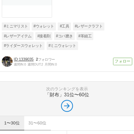
#ミニマリスト
#ウォレット
#工具
#レザークラフト
#レザーアイテム
#接着剤
#コバ磨き
#革細工
#ライダースウォレット
#ミニウォレット
1339035
2
週間IN:
0
週間OUT:
2
月間IN:
0
次のランキングを表示
「財布」
31位〜60位
1〜30位
31〜60位