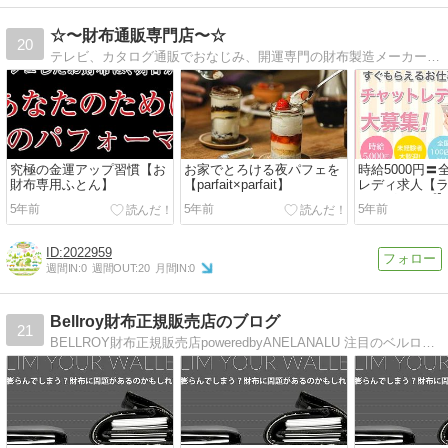
☆〜財布通販専門店〜☆
20
テレビ、カタログ通販でおなじみ、開運専門の財布製造メーカーがお届けする開運財布開運「白蛇財布」（本物の蛇の抜け殻付き）開運財布
究極の金運アップ習慣【お
お家でとろける夜パフェを
時給5000円
財布専用ふとん】
【parfait×parfait】
レディ求人【
ートグループ
5年前
5年前
5年前
宅可
2022959
週間IN:
0
週間OUT:
20
月間IN:
0
Bellroy財布正規販売店のブログ
21
BELLROY財布正規販売店poweredbyANELANALU 注目のベルロイ財布をAUSTRALIAから直送！