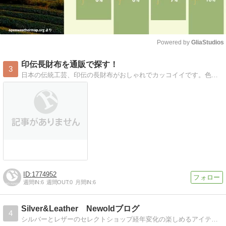
Powered by 
GliaStudios
Mute
印伝長財布を通販で探す！
3
日本の伝統工芸、印伝の長財布がおしゃれでカッコイイです。色んな種類や通販先を調べてみました。激安で買えたら口コミも気になるところです。
1774952
週間IN:
6
週間OUT:
0
月間IN:
6
Silver&Leather Newoldブログ
4
シルバーとレザーのセレクトショップ経年変化の楽しめるアイテムと、アメリカ買付けの小物を取り扱っています。