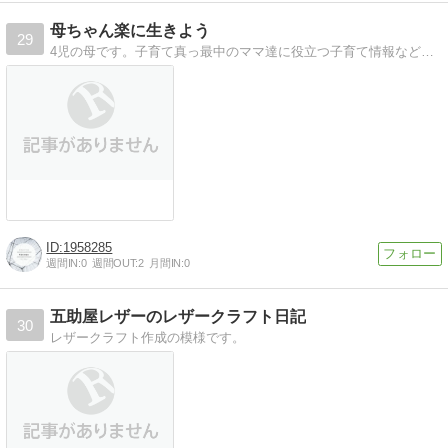
母ちゃん楽に生きよう
29
4児の母です。子育て真っ最中のママ達に役立つ子育て情報などを「母ちゃん楽に生きよう！」をモットーには掲載しています。
1958285
週間IN:
0
週間OUT:
2
月間IN:
0
五助屋レザーのレザークラフト日記
30
レザークラフト作成の模様です。