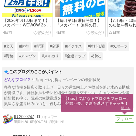
【2026年9月30日まで！】
【毎月第1日曜日開催！】
【7月9日・1
スカパー！WOWOW 2ヶ月
「スカパー！ 無料の日」
の功徳を得ら
半額キャンペーン
京 浅草寺 四
4日前
4日前
28日前
おずき市
#楽天
#財布
#開運
#金運
#ビジネス
#神社仏閣
#スポーツ
#資格
#アマゾン
#メルカリ
#金運アップ
#浄化
このブログのここがポイント
生活向上やお得キャンペーンの最新状況
多彩な情報を幅広く取り上げ、日々の運気向上とお得感を追い求める構成
が特徴です。神社参拝やテレビ紹介の話題を交えつつ、キャンペーンや番
組情報も抑え、読者の生活意識を高める内容となっています。さりげなく
【Tips】気になるブログをフォロー。

登録不要。更新を逃さずキャッチ！
奥深さを盛り込みつつも、親しみやすさがうかがえる編集方針です。
閉じる
2099247
11
週間IN:
36
週間OUT:
54
月間IN:
144