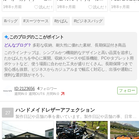
ピューター・ブリーフ
トート TUMI トゥミ バッグ
ト・トリップ
1年8ヶ月前
1年8ヶ月前
1年8ヶ月前
TUMI トゥミ バッグ ビジネ
トートバッグ ブラック【送
ダブル・4ウィ
スバッグ・ブリーフケース
料無料】
ゥミ バッグ 
ブラック【送料無料】
ス・キャリーバ
#バッグ
#スーツケース
#かばん
#ビジネスバッグ
ー【送料無料
このブログのここがポイント
多彩な収納、耐久性に優れた素材、長期保証付き商品
このラインナップは、シンプルかつ機能的なデザインと高い品質を追求し
たかばんたちを中心に展開。収納スペースや拡張機能、PCやタブレット用
ポケットなど、使う場面に合わせた工夫が盛りだくさん。長期保障つきで
安心感も抜群。ビジネスからカジュアルまで幅広く対応し、出張や通勤に
便利な選択肢がそろう。
2123656
4
週間IN:
0
週間OUT:
6
月間IN:
0
ハンドメイドレザーアフェクション
27
製作日記や店舗の事を書いています。製作日記や店舗の事、日常の事を書いています。