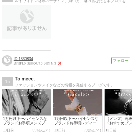
ルイヴィトン財布のデザイン、買い方、魅力あなたも本ブログを見て、知って、ぜひ 「世界最高峰」 を手に入れてください！
1330834
週間IN:
0
週間OUT:
0
月間IN:
3
To meee.
15
ファッションやメイクなどの情報を発信するブログです。
1万円以下〜ハイセンスな
1万円以下〜ハイセンスな
【メンズ】高
ブランドお手頃メンズブレ
ブランドお手頃レディース
ドおすすめブレ
スレット&バングル｜20代
ブレスレット&バングル｜
バングル｜彼
13日前
13日前
13日前