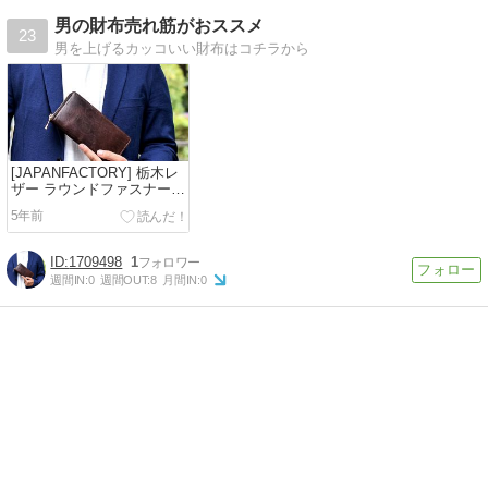
男の財布売れ筋がおススメ
23
男を上げるカッコいい財布はコチラから
[JAPANFACTORY] 栃木レ
ザー ラウンドファスナー長
財布
5年前
1709498
1
週間IN:
0
週間OUT:
8
月間IN:
0