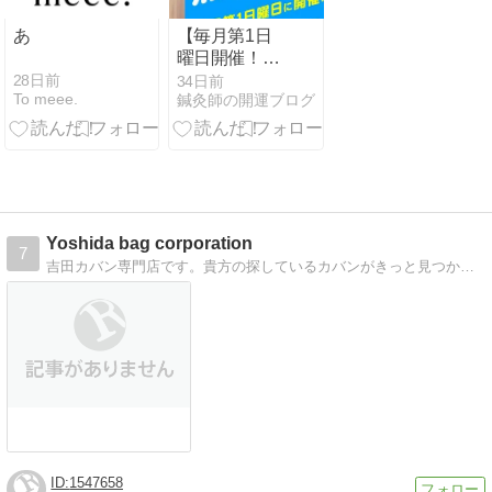
あ
【毎月第1日
曜日開催！】
「スカパー！
28日前
34日前
To meee.
鍼灸師の開運ブログ
無料の日」
Yoshida bag corporation
7
吉田カバン専門店です。貴方の探しているカバンがきっと見つかります。サイト内での購入も出来ますよ。
1547658