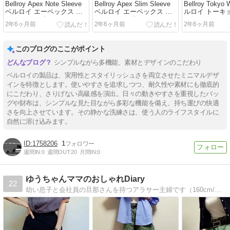
Bellroy Apex Note Sleeve
Bellroy Apex Slim Sleeve
Bellroy Tokyo
ベルロイ エーペックス ノ
ベルロイ エーペックス ス
ルロイ トーキ
ートスリーブ
リムスリーブ
ッグ
2年6ヶ月前
2年6ヶ月前
2年6ヶ月前
このブログのここがポイント
シンプルながら多機能、素材とデザインのこだわり
ベルロイの製品は、実用性とスタイリッシュさを両立させたミニマルデザ
インを特徴とします。使いやすさを追求しつつ、耐久性や素材にも徹底的
にこだわり、さりげない高級感を演出。日々の動きやすさを重視したバッ
グや財布は、シンプルな見た目ながら多彩な機能を備え、持ち運びの快適
さを向上させています。その静かな洗練さは、使う人のライフスタイルに
自然に溶け込みます。
1758206
1
週間IN:
0
週間OUT:
20
月間IN:
0
ゆうちゃんママのおしゃれDiary
22
幼い息子と会社員の旦那さんを持つアラサー主婦です（160cm/骨ストナチュラルmix/服はMサイズ多め）主にネットショップ、GU、ユニクロetc…プチプラを取り入れたコーデや購入品紹介、こだわりが詰まった商品などをお伝えしています。