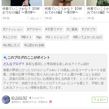
何着ていこうかな？【GW
何着ていこうかな？【GW
何着ていこうか
おでかけ編】〜第3弾〜
おでかけ編】〜第2弾〜
おでかけ編】〜
3年前
3年前
3年前
#ファッション
#アラサー
#子育てママ
#ご褒美
#プチプラ
#ユニクロ
#骨スト
#gu
#ネットショップ
#買ってよかったもの
#お気に入り
#心惹かれる物
このブログのここがポイント
多彩な着回しと季節感を楽しめるアイテム紹介
春夏の季節にぴったりのカジュアル&レトロ感あふれるコーディネートを提
案。少量の記事で手軽に取り入れられるアイテム選びや着こなしを紹介
し、読者の日常にさりげないお洒落を添える内容です。ミックス&マッチの
アイデアや、信頼できるブランドのアイテムレビューを通じて、手軽に楽
しめるファッション情報を提供しています。
2101767
4
週間IN:
0
週間OUT:
12
月間IN:
0