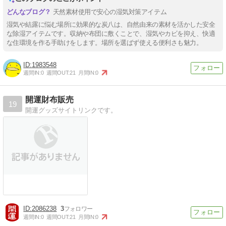
天然素材使用で安心の湿気対策アイテム
湿気や結露に悩む場所に効果的な炭八は、自然由来の素材を活かした安全
な除湿アイテムです。収納や布団に敷くことで、湿気やカビを抑え、快適
な住環境を作る手助けをします。場所を選ばず使える便利さも魅力。
1983548
週間IN:
0
週間OUT:
21
月間IN:
0
開運財布販売
19
開運グッズサイトリンクです。
2086238
3
週間IN:
0
週間OUT:
21
月間IN:
0