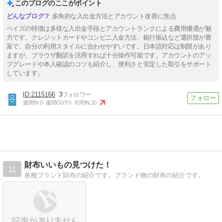
このブログのここがポイント
多角的な入出金方法とアカウント改善に焦点
ペイズの特徴は多様な入出金手段とアカウントランクによる費用優遇が魅
力です。クレジットカードやコンビニ入金方法、銀行振込など選択肢が豊
富で、自分の利用スタイルに合わせやすいです。日本語対応は制限があり
ますが、ブラウザ翻訳を活用すれば十分操作可能です。アカウントのアッ
プグレードや本人確認のコツも紹介し、便利さと安定した取引をサポート
しています。
2115166
3
週間IN:
0
週間OUT:
0
月間IN:
10
財布いいもの見つけた！
11
各種ブランド財布の紹介です。ブランド物の財布の紹介です。