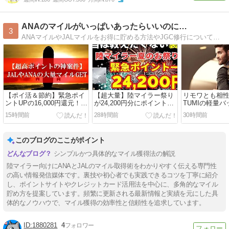
ANAのマイルがいっぱいあったらいいのに…
3
ANAマイルやJALマイルをお得に貯める方法やJGC修行について語ります。
【ポイ活＆節約】緊急ポイ
【超大量】陸マイラー祭り
リモワとも相
ントUPの16,000円還元！ |
が24,200円分にポイントア
TUMIの軽量
JALマイルやANAマイルが
ップ！ | JALマイルやANA
（リュック）
15時間前
28時間前
30時間前
貯まるチャンス到来。
マイルが貯まるプラチナ還
とレビュー、
元が始まっています。
点とは？
このブログのここがポイント
シンプルかつ具体的なマイル獲得法の解説
陸マイラー向けにANAとJALのマイル取得術をわかりやすく伝える専門性
の高い情報発信媒体です。裏技や初心者でも実践できるコツを丁寧に紹介
し、ポイントサイトやクレジットカード活用法を中心に、多角的なマイル
貯め方を提案しています。頻繁に更新される最新情報と実績を元にした具
体的なノウハウで、マイル獲得の効率性と信頼性を追求しています。
1880281
4