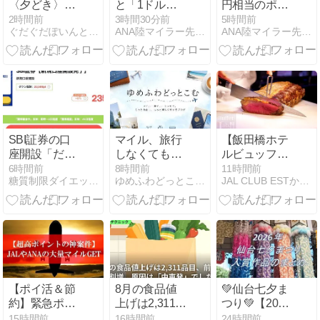
〈夕どき〉
と「1ドル」
円相当のポイ
が、20万名に
買収の裏側：
ントがもらえ
2時間前
3時間30分前
5時間前
ぐだぐだぽいんと日記
ANA陸マイラー先輩方の知恵
ANA陸マイラー先輩方の知恵
当たります。
異色の小型ジ
るauPAYカー
8/17まで。
ェット「エア
ドのお得な新
バスA220」の
規入会方法を
魅力と歴史を
解説
徹底解説
SBI証券の口
マイル、旅行
【飯田橋ホテ
座開設「だ
しなくても貯
ルビュッフ
け」ポイント
まる?1年間ガ
ェ】4000円台
6時間前
8時間前
11時間前
糖質制限ダイエットとか陸マイラーとかいろいろやってみた
ゆめふわどっとこむ（マイル・ポイ活・クレカ・旅・ホテル）
JAL CLUB ESTからの夫婦でJGC/SFC取得計画
サイト案件で
チ検証してわ
でローストビ
23,500円！時
かったこと
ーフも寿司も
給300,000円
食べ放題！ホ
衝撃のチャン
テルメトロポ
スを逃すな！
リタン エドモ
ント「ベルテ
ンポ」
【ポイ活＆節
8月の食品値
💚仙台七夕ま
約】緊急ポイ
上げは2,311品
つり💚【2026
ントUPの
目、前年の8
年】入賞はど
15時間前
16時間前
24時間前