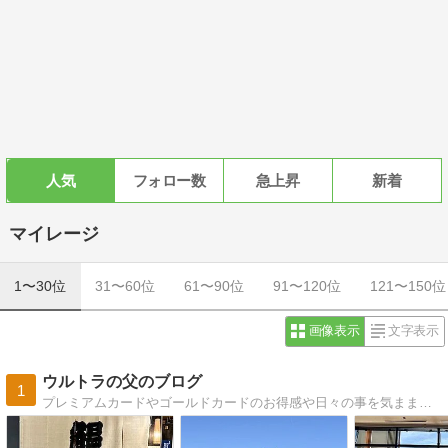
人気
フォロー数
急上昇
新着
マイレージ
1〜30位
31〜60位
61〜90位
91〜120位
121〜150位
画像表示
文字表示
ウルトラの父のブログ
1
プレミアムカードやゴールドカードのお得感や日々の事を気ままに書いていきます。