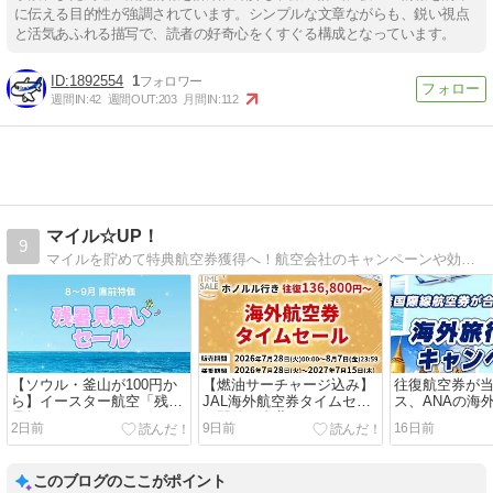
に伝える目的性が強調されています。シンプルな文章ながらも、鋭い視点
と活気あふれる描写で、読者の好奇心をくすぐる構成となっています。
1892554
1
週間IN:
42
週間OUT:
203
月間IN:
112
マイル☆UP！
9
マイルを貯めて特典航空券獲得へ！航空会社のキャンペーンや効率よくマイルを稼ぐ方法、お得な航空券情報などを紹介しています。
【ソウル・釜山が100円か
【燃油サーチャージ込み】
往復航空券が
ら】イースター航空「残暑
JAL海外航空券タイムセー
ス、ANAの海
見舞いセール」スタート！
ル開催！台北・ホノルルな
ャンペーンが
2日前
9日前
16日前
ど人気路線をお得に予約
このブログのここがポイント