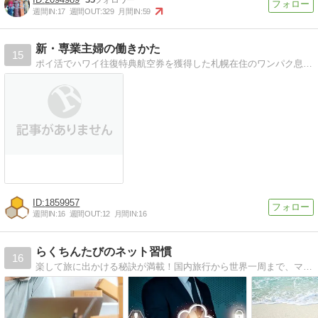
週間IN:
17
週間OUT:
329
月間IN:
59
新・専業主婦の働きかた
15
ポイ活でハワイ往復特典航空券を獲得した札幌在住のワンパク息子を子育中の普通の主婦です。
1859957
週間IN:
16
週間OUT:
12
月間IN:
16
らくちんたびのネット習慣
16
楽して旅に出かける秘訣が満載！国内旅行から世界一周まで、マイルを貯める獲得術と、旅にぴったりのお得な情報や裏技、稼げる副収入情報発信中！