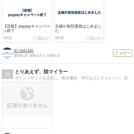
【悲報】paypayキャンペー
主婦が仮想通貨はじめまし
ン終了
た
7年前
9年前
1841445
週間IN:
10
週間OUT:
0
月間IN:
10
とりあえず、陸マイラー
29
ポイントサイトを活用し、株主優待、SFCなどにチャレンジ。合わせてコーヒーから自転車までも日々の活動報告