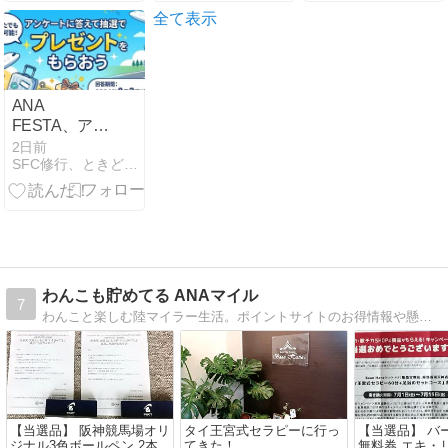
＞
こを見ればい
の特典獲得！
全て表示
いのか
ANA
FESTA、アン
ケート回答で
2日前
SFC修行、ときどき観光
3,000円相当の
商品セットが
当たる！
わんこも貯めてる ANAマイル
7
わんこと楽しむ陸マイラー生活。ポイントサイトのお得情報や懸賞当選品を綴っています。貯めたマイルで、ファーストクラスで世界一周しました。
【当選品】 阪神競馬場オリ
タイ王宮式セラピーに行っ
【当選品】 バ
ジナル3色ボールペン 2本
てきた！
無料券 エキ・