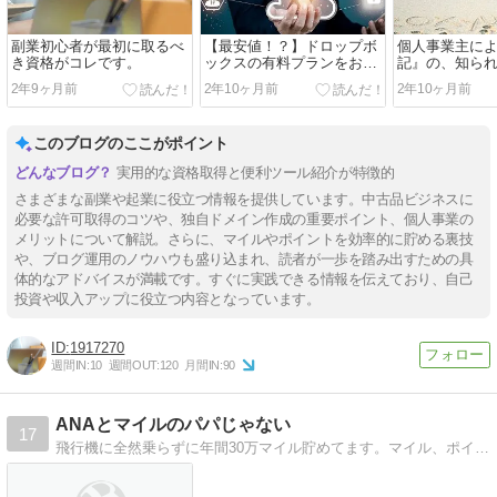
副業初心者が最初に取るべ
【最安値！？】ドロップボ
個人事業主に
き資格がコレです。
ックスの有料プランをお得
記』の、知ら
に始めよう！
リット。
2年9ヶ月前
2年10ヶ月前
2年10ヶ月前
このブログのここがポイント
実用的な資格取得と便利ツール紹介が特徴的
さまざまな副業や起業に役立つ情報を提供しています。中古品ビジネスに
必要な許可取得のコツや、独自ドメイン作成の重要ポイント、個人事業の
メリットについて解説。さらに、マイルやポイントを効率的に貯める裏技
や、ブログ運用のノウハウも盛り込まれ、読者が一歩を踏み出すための具
体的なアドバイスが満載です。すぐに実践できる情報を伝えており、自己
投資や収入アップに役立つ内容となっています。
1917270
週間IN:
10
週間OUT:
120
月間IN:
90
ANAとマイルのパパじゃない
17
飛行機に全然乗らずに年間30万マイル貯めてます。マイル、ポイント、クレジットカード、ハワイ、旅行、飛行機なんかについての陸マイラーブログ