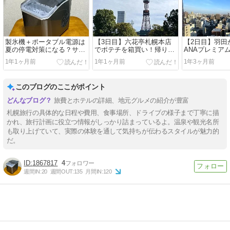
製氷機＋ポータブル電源は
【3日目】六花亭札幌本店
【2日目】羽田
夏の停電対策になる？サン
でポテチを箱買い！帰りは
ANAプレミア
コー製氷機「クリアアイス
手ぶらで楽しかった札幌旅
泊3日！支笏湖
1年1ヶ月前
1年1ヶ月前
1年3ヶ月前
ゴロン」を買ってみた！
行
こ）とエスコ
このブログのここがポイント
旅費とホテルの詳細、地元グルメの紹介が豊富
札幌旅行の具体的な日程や費用、食事場所、ドライブの様子まで丁寧に描
かれ、旅行計画に役立つ情報がしっかり詰まっているよ。温泉や観光名所
も取り上げていて、実際の体験を通して気持ちが伝わるスタイルが魅力的
だ。
1867817
4
週間IN:
20
週間OUT:
135
月間IN:
120