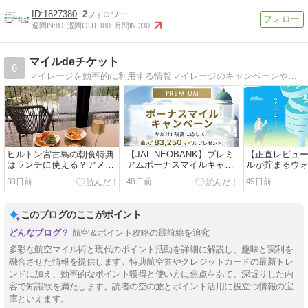
1827380
2
週間IN:
80
週間OUT:
180
月間IN:
330
マイルdeチケット
6
マイレージを効率的に利用する情報マイレージのキャンペーンや裏技を研究するマイレージライフのメモです。
ヒルトン宮古島の朝食特典
【JAL NEOBANK】プレミ
【正直レビュー
はランチに使える？アメッ
アムボーナスマイルキャン
ルが貯まるウ
クス・ヒルトン・オナーズ
ペーン徹底解説！最大
バーに違和感
38日前
48日前
49日前
プレミアムカードで検証
83,250マイルの貯め方
て貯める価値
このブログのここがポイント
航空＆ポイント攻略の最前線を追究
多彩な航空マイル術と現代のポイント活動を詳細に解説し、趣味と実利を
融合させた情報を提供します。特典航空券やクレジットカードの最新トレ
ンドに加え、効率的なポイント獲得と使い方に焦点をあて、深堀りした内
容で知識欲を満たします。読者の空の旅とポイント活用に役立つ情報の宝
庫といえます。