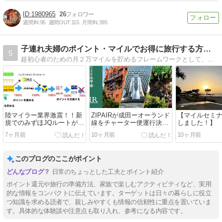
1980965
26
週間IN:
95
週間OUT:
115
月間IN:
395
子連れ夫婦のポイント・マイルでお得に旅行する方法まとめ
5
超初心者のための月２万マイルを貯めるフレームワークとして、「わかりやすく、仕組みを考え、すばやく」をモットーに、毎月約２万マイルを貯めるスキルを大公開。
陸マイラー業界激震！！新
ZIPAIRが成田ーオーランド
【マイルセミ
規でのみずほJQルートが閉
線をチャーター便運行決
しました！】
鎖
定！ WDWまで１３時間に
7ヶ月前
10ヶ月前
10ヶ月前
このブログのここがポイント
日常のちょっとした工夫とポイント紹介
ポイント還元や旅行の準備方法、家族で楽しむアクティビティなど、実用
的な情報をコンパクトに伝えています。ターゲットは日々の暮らしに役立
つ知識を求める読者で、親しみやすくも情報の信頼性に重点を置いていま
す。具体的な体験談や注意点も取り入れ、参考になる内容です。