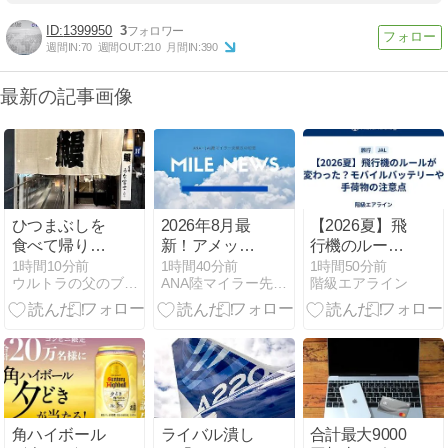
1399950
3
週間IN:
70
週間OUT:
210
月間IN:
390
最新の記事画像
ひつまぶしを
2026年8月最
【2026夏】飛
食べて帰りま
新！アメック
行機のルール
す！（愛知・
スゴールドプ
が変わった？
1時間10分前
1時間40分前
1時間50分前
ウルトラの父のブログ
ANA陸マイラー先輩方の知恵
階級エアライン
犬山）６
リファード完
モバイルバッ
全ガイド！無
テリーや手荷
料宿泊特典、
物の注意点
最大3％還元
など超絶メリ
ット！入会キ
ャンペーンで
ポイント大
角ハイボール
ライバル潰し
合計最大9000
量！！