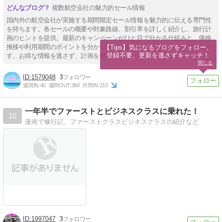
複数航空会社の魅力的セール情報
国内外の航空会社が実施する期間限定セール情報を魅力的に伝える専門性
を持ちます。各セールの概要や対象路線、割引率を詳しく紹介し、旅行計
画のヒントを提供。最新のキャンペーンがひと目で分かる仕組みと、価格
推移や利用期間のポイントを分かりやすく解説し、読者の旅心を刺激しま
【Tips】気になるブログをフォロー。

登録不要。更新を逃さずキャッチ！
す。お得な情報を逃さず、計画を最適化するお手伝いをします。
閉じる
1579048
3
週間IN:
40
週間OUT:
390
月間IN:
210
一年半でファーストとビジネスクラスに乗れた！
10
漫画で修行記、ファーストクラスビジネスクラスの紹介など
1997047
3