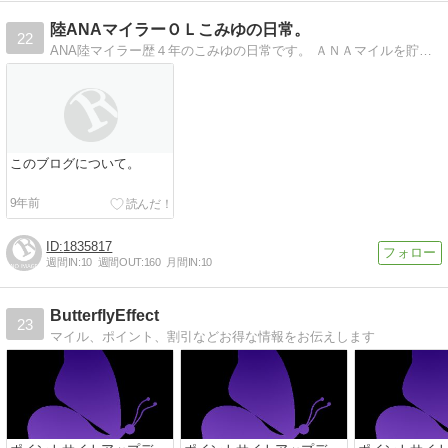
陸ANAマイラーＯＬこみゆの日常。
22
ANA陸マイラー歴４年のこみゆの日常です。 ＡＮＡマイルを貯めてる方、これから貯めようと思ってるかた、またちょっとしたお小遣いを貯めたい方・・。
このブログについて。
9年前
1835817
週間IN:
10
週間OUT:
160
月間IN:
10
ButterflyEffect
23
マイル、ポイント、割引などお得な情報をお伝えします