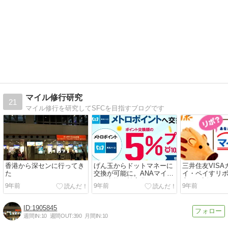
マイル修行研究
21
マイル修行を研究してSFCを目指すブログです
香港から深センに行ってき
げん玉からドットマネーに
三井住友VIS
た
交換が可能に。ANAマイル
イ・ペイすリ
への交換が効率化
忘れた話とそ
9年前
9年前
9年前
1905845
週間IN:
10
週間OUT:
390
月間IN:
10