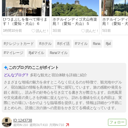
ひつまぶしを食べて帰りま
ホテルインディゴ犬山有楽
ホテルインデ
す！（愛知・犬山）６
苑！（愛知・犬山）５
苑！（愛知・
1時間10分前
3日前
5日前
#クレジットカード
#ホテル
#ポイ活
#マイル
#ana
#jal
#マイレージ
#jalマイル
#anaマイル
このブログのここがポイント
多彩な観光と宿泊体験を詳細に紹介
さまざまな地域の魅力を余すところなく伝えるのが特徴で、観光地やグル
メ、宿泊施設の情報を具体的に丁寧に描写しています。旅の感動や発見を
鋭く表現し、読み手の好奇心を引き立てる書き方が際立ちます。自然風景
や文化遺産の美しさを的確に捉えながら、訪れる価値を伝える内容は、実
際にその場にいるかのような臨場感を提供します。情報は詳細かつ平易に
まとめられ、読後に次の旅への意欲をかき立てる構成となっています。
1243738
週間IN:
210
週間OUT:
410
月間IN:
710