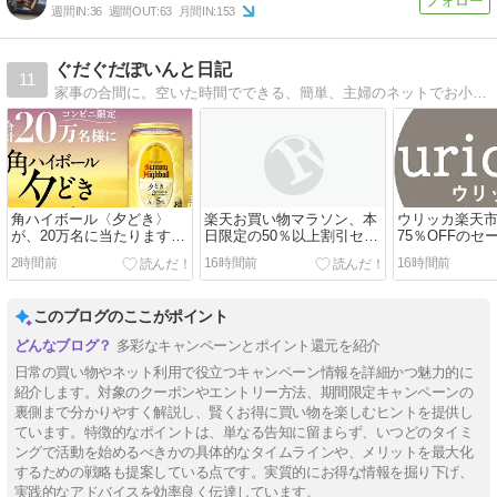
週間IN:
36
週間OUT:
63
月間IN:
153
ぐだぐだぽいんと日記
11
家事の合間に。空いた時間でできる、簡単、主婦のネットでお小遣い稼ぎ
角ハイボール〈夕どき〉
楽天お買い物マラソン、本
ウリッカ楽天
が、20万名に当たります。
日限定の50％以上割引セー
75％OFFのセー
8/17まで。
ル開催中。
12:59まで開催
2時間前
16時間前
16時間前
限定60％OFF
布。
このブログのここがポイント
多彩なキャンペーンとポイント還元を紹介
日常の買い物やネット利用で役立つキャンペーン情報を詳細かつ魅力的に
紹介します。対象のクーポンやエントリー方法、期間限定キャンペーンの
裏側まで分かりやすく解説し、賢くお得に買い物を楽しむヒントを提供し
ています。特徴的なポイントは、単なる告知に留まらず、いつどのタイミ
ングで活動を始めるべきかの具体的なタイムラインや、メリットを最大化
するための戦略も提案している点です。実質的にお得な情報を掘り下げ、
実践的なアドバイスを効率良く伝達しています。