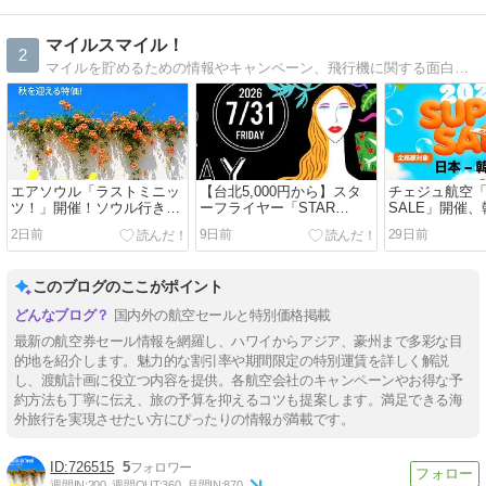
マイルスマイル！
2
マイルを貯めるための情報やキャンペーン、飛行機に関する面白ネタなどを紹介しています。
エアソウル「ラストミニッ
【台北5,000円から】スタ
チェジュ航空「
ツ！」開催！ソウル行きが
ーフライヤー「STAR
SALE」開催
片道13,040円〜
FRIDAY」開催！航空券＋
総額12,930円
2日前
9日前
29日前
ホテルも大幅割引
このブログのここがポイント
国内外の航空セールと特別価格掲載
最新の航空券セール情報を網羅し、ハワイからアジア、豪州まで多彩な目
的地を紹介します。魅力的な割引率や期間限定の特別運賃を詳しく解説
し、渡航計画に役立つ内容を提供。各航空会社のキャンペーンやお得な予
約方法も丁寧に伝え、旅の予算を抑えるコツも提案します。満足できる海
外旅行を実現させたい方にぴったりの情報が満載です。
726515
5
週間IN:
200
週間OUT:
360
月間IN:
870