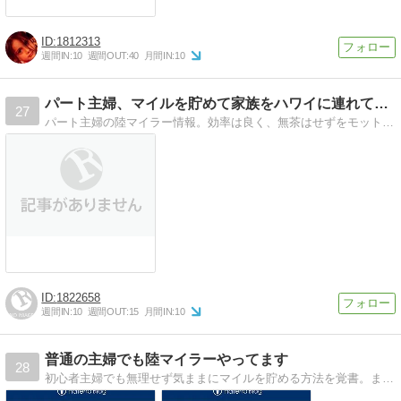
1812313
週間IN:
10
週間OUT:
40
月間IN:
10
パート主婦、マイルを貯めて家族をハワイに連れて行く！
27
パート主婦の陸マイラー情報。効率は良く、無茶はせずをモットーに４ヶ月で１２万マイル＆１０万円ゲット。家事に仕事に忙しくても、マイルは貯まる！さあ始めましょう！
1822658
週間IN:
10
週間OUT:
15
月間IN:
10
普通の主婦でも陸マイラーやってます
28
初心者主婦でも無理せず気ままにマイルを貯める方法を覚書。まずは国内旅行家族分のマイルを貯めましょ！