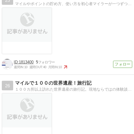
25
マイルやポイントの貯め方、使い方を初心者マイラーが一つずつ確認しながら綴るマイレージ生活ブログ。
1813400
5
週間IN:
10
週間OUT:
40
月間IN:
10
マイルで１００の世界遺産！旅行記
26
１００カ所以上訪れた世界遺産の旅行記。現地ならではの体験談や、年間20万マイルを貯めるお役立ち情報をまとめています。