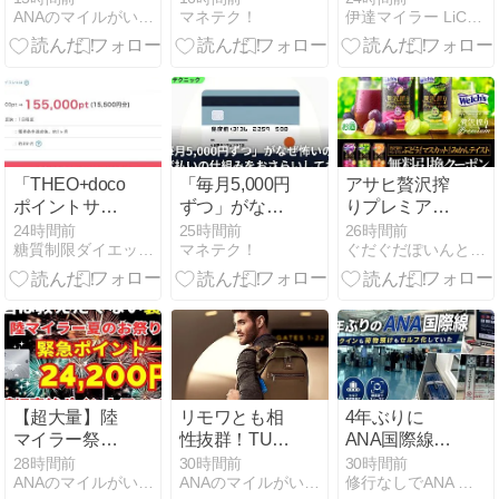
ANAのマイルがいっぱいあったらいいのに…
マネテク！
伊達マイラー LiCo（りこ）
16,000円還
割増。原因は
こ？「七夕飾
元！ | JALマイ
「中東発」で
り🎋」受賞作
ルやANAマイ
した
品をまとめて
ルが貯まるチ
みました～✨
ャンス到来。
「THEO+docomo」
「毎月5,000円
アサヒ贅沢搾
ポイントサイ
ずつ」がなぜ
りプレミアム
ト案件口座開
怖いのか。リ
ぶどうorマス
24時間前
25時間前
26時間前
糖質制限ダイエットとか陸マイラーとかいろいろやってみた
マネテク！
ぐだぐだぽいんと日記
設と入金で
ボ払いの仕組
カットが、
15,500円！お
みをおさらい
18.3万名に当
まかせ資産運
しておく
たります。
用が超得！
8/17 10:00ま
で。
【超大量】陸
リモワとも相
4年ぶりに
マイラー祭り
性抜群！TUMI
ANA国際線に
が24,200円分
の軽量バック
乗ったら、空
28時間前
30時間前
30時間前
ANAのマイルがいっぱいあったらいいのに…
ANAのマイルがいっぱいあったらいいのに…
修行なしでANA プラチナ会員に | ２０１７年、搭乗…
にポイントア
パック（リュ
港の手続きが