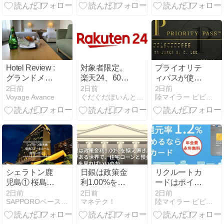
ップ！ | JALマ
ック）の評
すっかり変わ
イルやANAマ
判・評価とレ
っていた
イルが貯まる
ビュー、僕が
（2024年5
プラチナ還元
感じた欠点と
月）
が始まってい
は？
ます。
Hotel Review :
対象者限定。
プライオリテ
グランドメル
楽天24、601
ィパスが使え
キュール那須
円以上のお買
る日本国内の
2日前
2日前
2日前
Voyage Avance
ぐだぐだぽいんと日記
陸マイラー ピピノブのANAのマイルで旅ブログ
高原 クラシッ
い物で使える
ラウンジ！成
クジュニアス
600円OFFク
田 羽田 関西
イートルーム
ーポン配布
中部 福岡など
(Grand Mercue
中。9/1 9:59ま
一覧でまと
Nasu Highland
で。
め！＜2026年
Junior Suite
最新＞
Room)
シェラトン鹿
日銀は政策金
リクルートカ
児島① 桜島ス
利1.00%を据
ードはポイン
イートとデラ
え置き。金利
トサイト経由
2日前
2日前
2日前
SAPPOROベースでマイレージ旅行
マネテク！
陸マイラー ピピノブのANAのマイルで旅ブログ
ックスルーム
がある世界
の入会がお
の宿泊レポー
で、住宅ロー
得！最大
ト＜2026.06
ンと預金はど
13,000円相当