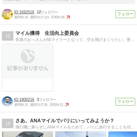
1692516
12
週間IN:
23
週間OUT:
119
月間IN:
96
マイル獲得 生活向上委員会
12
普通のおっさんが陸マイラーとなって、空を飛びまくりたい。更にはSFCを目指したりしたい。そんな奮闘記です。
1900216
3
週間IN:
21
週間OUT:
35
月間IN:
21
さあ、ANAマイルでパリにいってみようか？
13
飛行機に乗らずにANAマイルをためて、パリに旅行することを目指す日記です。