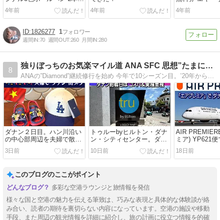
JRA
ービス
4年前
4年前
4年前
1826277
1
週間IN:
70
週間OUT:
260
月間IN:
280
独りぼっちのお気楽マイル道 ANA SFC 思想”たまには…
8
ANAの”Diamond”継続修行を始め 今年で10シーズン目。’20年からはJALも交互に利用し始め「紫」＆「＋More」７シーズン防衛中。さて！'26年はドコを旅しよう？！楽しみながら旅思想中。B級グルメ巡り。HiltonとIHG
ダナン２日目。ハン川沿い
トゥルーbyヒルトン・ダナ
AIR PREMIE
の中心部周辺を夫婦で散
ン・シティセンター。ダナ
ミア) YP621
策。ハン市場～コン市場の
ン到着日は 寝るだけなの
(ICN) ⇒ ダナン
3日前
10日前
18日前
ローカルマーケット巡り～
で…「コスパ重視＆ステイ
ってみたら…
マッサージ～ヒルトン ダナ
実績を稼ぐ」って割り切れ
適だった。機
ン ハッピーアワー🍸
ば お薦めなのかな～🤔
受託手荷物無料 
このブログのここがポイント
いこんでた💦
多彩な空港ラウンジと旅情報を発信
様々な国と空港の魅力を伝える筆致は、巧みな表現と具体的な体験談が絡
み合い、読者の期待を裏切らない内容になっています。空港の施設や移動
手段、また周辺の観光情報を詳細に紹介し、旅の計画に役立つ情報を的確