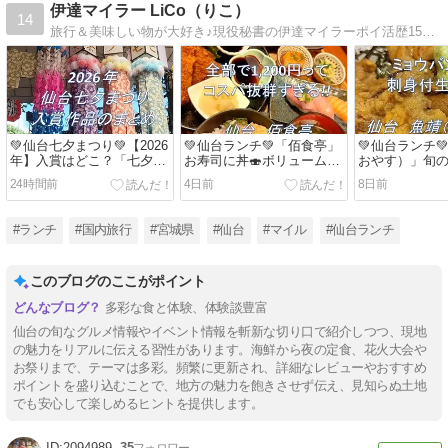
伊達マイラー LiCo（りこ）
14
旅行＆美味しい物が大好き♪現役秘書の伊達マイラーポイ活歴15年！陸マイラー歴16年！！ポイ活でマイルを貯めてお得な旅行！仙台在住、どこにでもいる普通のOLのハッピーライフ♪グルメ＆お取り寄せ＆副業情報も必見です！
💚仙台七夕まつり💚【2026
💚仙台ランチ💚「佰食亭」
💚仙台ランチ
年】入賞はどこ？「七夕飾
お寿司に丼🍣ボリューム満
おやす）」旬
り🎋」受賞作品をまとめて
点🎉コスパ抜群🎯行列の出
に・雲丹丼が最
24時間前
4日前
8日前
みました～✨
来る知る人ぞ知る人気店🍴
知る人ぞ知る
家✨
#ランチ
#国内旅行
#宮城県
#仙台
#マイル
#仙台ランチ
このブログのここがポイント
多彩な食と体験、体験談豊富
仙台の旬なグルメ情報やイベント情報を斬新な切り口で紹介しつつ、現地
の魅力をリアルに伝える習性があります。海鮮から夜の定食、花火大会や
お祭りまで、テーマは多彩。頻繁に更新され、詳細なレビューやおすすめ
ポイントを盛り込むことで、地方の魅力を飽きさせず伝え、見知らぬ土地
でも安心して楽しめるヒントを提供します。
2094989
35