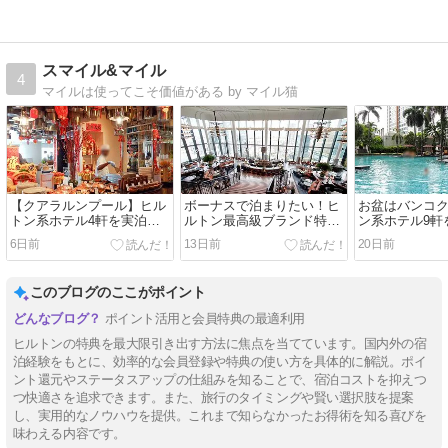
スマイル&マイル
4
マイルは使ってこそ価値がある by マイル猫
【クアラルンプール】ヒル
ボーナスで泊まりたい！ヒ
お盆はバンコ
トン系ホテル4軒を実泊比
ルトン最高級ブランド特集
ン系ホテル9軒
較｜立地・客室・プール・
｜ウォルドーフ・アストリ
（立地・客室
6日前
13日前
20日前
ラウンジ・朝食の選び方
ア＆コンラッドを実泊比較
ウンジ）
このブログのここがポイント
ポイント活用と会員特典の最適利用
ヒルトンの特典を最大限引き出す方法に焦点を当てています。国内外の宿
泊経験をもとに、効率的な会員登録や特典の使い方を具体的に解説。ポイ
ント還元やステータスアップの仕組みを知ることで、宿泊コストを抑えつ
つ快適さを追求できます。また、旅行のタイミングや賢い選択肢を提案
し、実用的なノウハウを提供。これまで知らなかったお得術を知る喜びを
味わえる内容です。