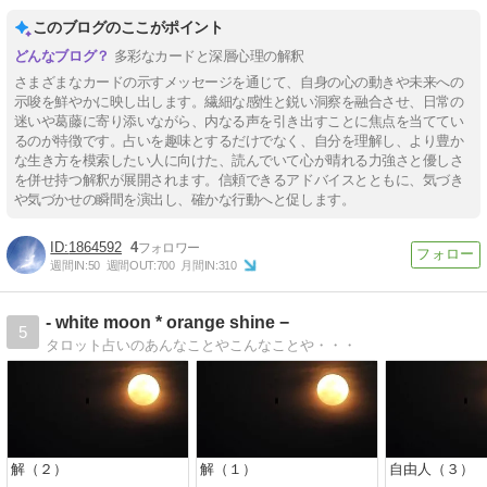
このブログのここがポイント
多彩なカードと深層心理の解釈
さまざまなカードの示すメッセージを通じて、自身の心の動きや未来への
示唆を鮮やかに映し出します。繊細な感性と鋭い洞察を融合させ、日常の
迷いや葛藤に寄り添いながら、内なる声を引き出すことに焦点を当ててい
るのが特徴です。占いを趣味とするだけでなく、自分を理解し、より豊か
な生き方を模索したい人に向けた、読んでいて心が晴れる力強さと優しさ
を併せ持つ解釈が展開されます。信頼できるアドバイスとともに、気づき
や気づかせの瞬間を演出し、確かな行動へと促します。
1864592
4
週間IN:
50
週間OUT:
700
月間IN:
310
- white moon * orange shine −
5
タロット占いのあんなことやこんなことや・・・
解（２）
解（１）
自由人（３）