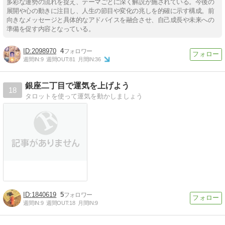
多彩な運勢の流れを捉え、テーマごとに深く解説が施されている。今後の
展開や心の動きに注目し、人生の節目や変化の兆しを的確に示す構成。前
向きなメッセージと具体的なアドバイスを融合させ、自己成長や未来への
準備を促す内容となっている。
2098970
4
週間IN:
9
週間OUT:
81
月間IN:
36
銀座二丁目で運気を上げよう
18
タロットを使って運気を動かしましょう
1840619
5
週間IN:
9
週間OUT:
18
月間IN:
9