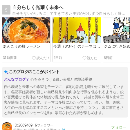
自分らしく光耀く未来へ
9
自分をないがしろにして生きてきた主婦が少しずつ自分らしく耀けるように進化中
あんこうの肝ラーメン
今週（8/3〜）のテーマは…
ジムに行き始
31時間前
4日前
8日前
このブログのここがポイント
心を惹きつける鋭い表現と体験談重視
自己表現と未来への希望をテーマに、多彩な話題を軽やかに展開していま
す。各記事は読者が新しい自己発見や前向きな行動を促されるような、鋭
い言葉選びと具体的な体験談で構成されており、共感と興味を引き出す工
夫が随所に見られます。テーマは多岐にわたっていて、占い、旅、趣味、
人生の一歩を踏み出すススメといった幅広さを持ちつつも、常に前向きさ
と自己成長のメッセージを軸に厳選された内容が楽しめます。
2089489
6