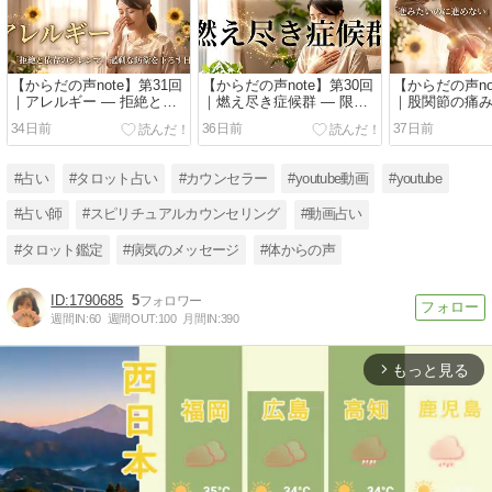
【からだの声note】第31回
【からだの声note】第30回
【からだの声no
｜アレルギー ― 拒絶と依
｜燃え尽き症候群 ― 限界
｜股関節の痛み
存のジレンマ・過剰な防衛
まで走り続けたあなたへ・
たいのに進め
34日前
36日前
37日前
を下ろす日 ―
自分をただ愛する日 ―
ぶ、本当の望み
#占い
#タロット占い
#カウンセラー
#youtube動画
#youtube
#占い師
#スピリチュアルカウンセリング
#動画占い
#タロット鑑定
#病気のメッセージ
#体からの声
1790685
5
週間IN:
60
週間OUT:
100
月間IN:
390
もっと見る
arrow_forward_ios