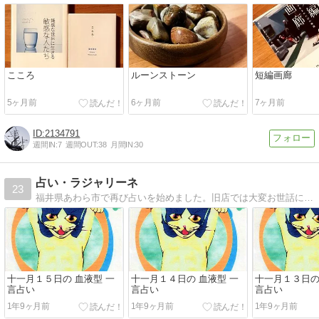
こころ
ルーンストーン
短編画廊
5ヶ月前
6ヶ月前
7ヶ月前
2134791
週間IN:
7
週間OUT:
38
月間IN:
30
占い・ラジャリーネ
23
福井県あわら市で再び占いを始めました。旧店では大変お世話になりました。今後ともよろしくお願いいたします。
十一月１５日の 血液型 一
十一月１４日の 血液型 一
十一月１３日の
言占い
言占い
言占い
1年9ヶ月前
1年9ヶ月前
1年9ヶ月前