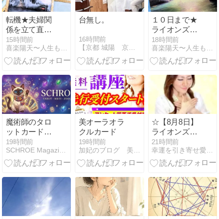
転機★夫婦関
台無し。
１０日まで★
係を立て直し
ライオンズゲ
たいあなた
ート特別企画
16時間前
15時間前
18時間前
【京都 城陽 京田辺】タロット鑑定 牧野 和美。
喜楽陽天〜人生もビジネスもお金も愛も自由に！気楽に！喜楽に！
喜楽陽天〜人生もビジネスもお金も愛も自由に！気楽に！喜楽に！
へ。
★人生の転機
リーディング
魔術師のタロ
美オーラオラ
☆【8月8日】
ットカードの
クルカード
ライオンズゲ
意味：手元の
ートで願いが
19時間前
19時間前
21時間前
SCHROE Magazine｜タロット・MBTI・12星座
加妃のブログ 美オーラ開運アドバイザーの毎日
幸運を引き寄せ愛されリッチになる魂トレ研究所
道具を行動に
叶いやすい人
変える読み方
とは？