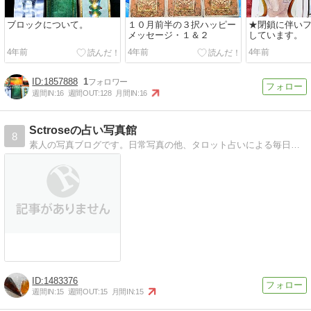
ブロックについて。
１０月前半の３択ハッピー
★閉鎖に伴い
メッセージ・１＆２
しています。
4年前
4年前
4年前
1857888
1
週間IN:
16
週間OUT:
128
月間IN:
16
Sctroseの占い写真館
8
素人の写真ブログです。日常写真の他、タロット占いによる毎日の運勢コーナーや無料の個人鑑定もやっております。
1483376
週間IN:
15
週間OUT:
15
月間IN:
15