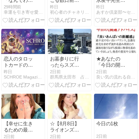
「なんでわか
こる数日前後
永凌平先生の
るんです
の体感（備忘
模写をしてみ
29時間前
昨日
昨日
幸運を引き寄せ愛されリッチになる魂トレ研究所
初心者のチャネリングタロット占いオンライン講座
あすか倶楽部〜セミリタイア主婦の多趣味生活
か？！」当た
録）
ました
る占い師・ヒ
ーラーに共通
する"あるスキ
ル"とは？
恋人のタロッ
お墓参りに行
★あなたの
トカードの意
ったらスズメ
「今日の開運
味：惹かれる
バチの巣を発
アドバイス」
昨日
2日前
2日前
SCHROE Magazine｜タロット・MBTI・12星座
群馬県太田市 占い師 鈴木あろはのブログ
良い気の流れる自由が丘の隠れ家占いサロン
気持ちより大
見。
です。
切な選択の基
準
【幸せに生き
☆【8月8日】
今日の1枚
るための最強
ライオンズゲ
のスキル⑬】
ートで人生が
2日前
2日前
2日前