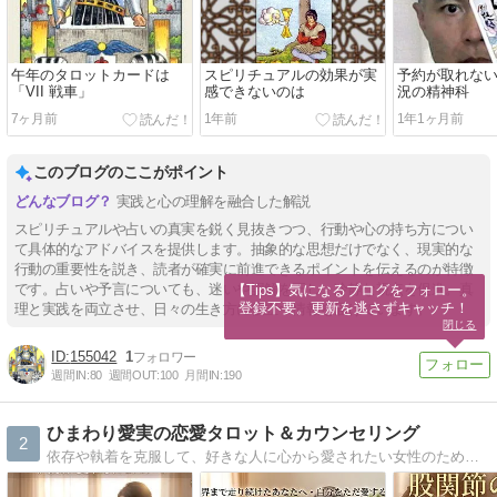
午年のタロットカードは
スピリチュアルの効果が実
予約が取れな
「VII 戦車」
感できないのは
況の精神科
7ヶ月前
1年前
1年1ヶ月前
このブログのここがポイント
実践と心の理解を融合した解説
スピリチュアルや占いの真実を鋭く見抜きつつ、行動や心の持ち方につい
て具体的なアドバイスを提供します。抽象的な思想だけでなく、現実的な
行動の重要性を説き、読者が確実に前進できるポイントを伝えるのが特徴
です。占いや予言についても、迷いや誤解を正し、冷静な視点を促進。真
【Tips】気になるブログをフォロー。

登録不要。更新を逃さずキャッチ！
理と実践を両立させ、日々の生き方に役立つ情報を届けています。
閉じる
155042
1
週間IN:
80
週間OUT:
100
月間IN:
190
ひまわり愛実の恋愛タロット＆カウンセリング
2
依存や執着を克服して、好きな人に心から愛されたい女性のためのタロット占い＆恋愛カウンセリングです。