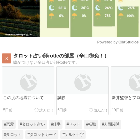
Powered by 
GliaStudios
Mute
タロット占い師rotteの部屋（辛口御免！）
3
嘘がつけない辛口占い師Rotteです。
この度の地震について
試験
新井監督とフ
5日前
5日前
19日前
#恋愛
#タロット占い
#仕事
#ペット
#転職
#人間関係
#タロット
#タロットカード
#ケルト十字