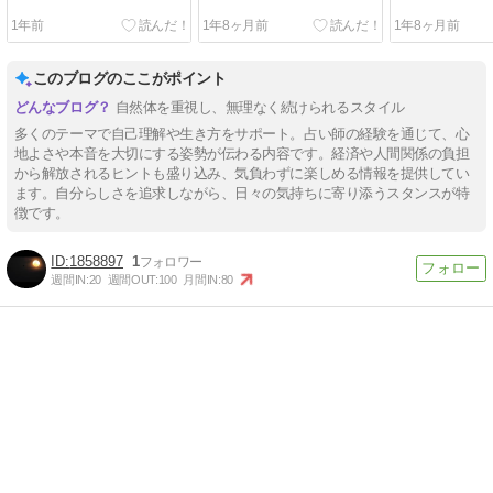
1年前
1年8ヶ月前
1年8ヶ月前
このブログのここがポイント
自然体を重視し、無理なく続けられるスタイル
多くのテーマで自己理解や生き方をサポート。占い師の経験を通じて、心
地よさや本音を大切にする姿勢が伝わる内容です。経済や人間関係の負担
から解放されるヒントも盛り込み、気負わずに楽しめる情報を提供してい
ます。自分らしさを追求しながら、日々の気持ちに寄り添うスタンスが特
徴です。
1858897
1
週間IN:
20
週間OUT:
100
月間IN:
80