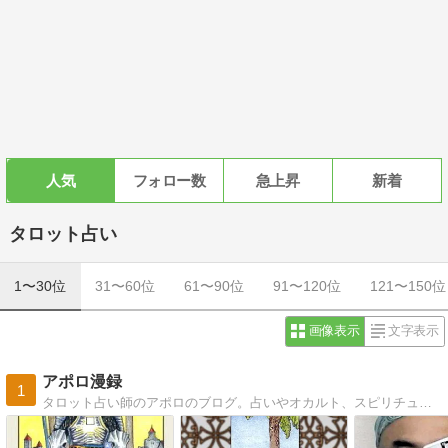
人気
フォロー数
急上昇
新着
タロット占い
1〜30位
31〜60位
61〜90位
91〜120位
121〜150位
画像表示
文字表示
アポロ漫録
1
タロット占い師のアポロのブログ。占いやオカルト、スピリチュアルなどをテーマに様々な話題を書いています。タロット占いの学習に役立つ情報も。