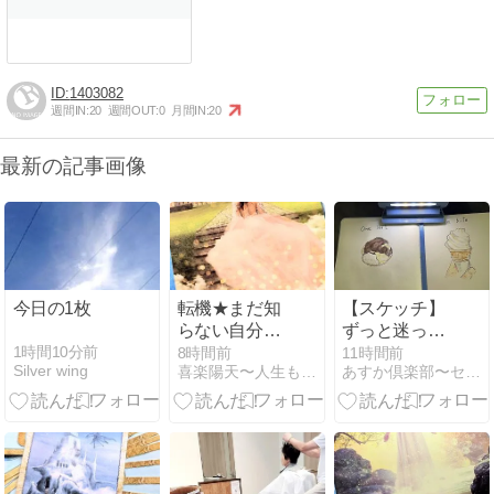
1403082
週間IN:
20
週間OUT:
0
月間IN:
20
最新の記事画像
今日の1枚
転機★まだ知
【スケッチ】
らない自分の
ずっと迷って
才能を知る。
いたスケッチ
1時間10分前
8時間前
11時間前
Silver wing
喜楽陽天〜人生もビジネスもお金も愛も自由に！気楽に！喜楽に！
あすか倶楽部〜セミリタイア主婦の多趣味生活
ブックを買っ
てみた