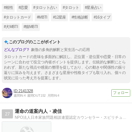
#相性
#恋愛
#タロット占い
#タロット
#星座占い
#タロットカード
#MBTI
#12星座
#性格診断
#16タイプ
#犬MBTI
#猫MBTI
このブログのここがポイント
象徴の多角的解釈と実生活への応用
タロットカードの意味を多面的に解説し、正位置・逆位置や恋愛・日常の
シーンに合わせて役立つ内省ポイントを提供します。伝統的な解釈にとら
われず、新たな視点や感覚の整理を促しており、心の動きや関係性の振り
返りに深みを与えます。さまざまな星座や性格タイプも取り入れ、個々の
状況に沿った考え方を提案します。
2141328
週間IN:
4
週間OUT:
152
月間IN:
4
運命の道案内人・凌佳
27
NPO法人日本家族問題相談連盟認定カウンセラー・スピリチュアルカード占い、運命学カウンセリングの凌佳のブログです