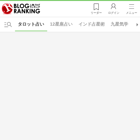
リーダー
ログイン
メニュー
タロット占い
12星座占い
インド占星術
九星気学
占