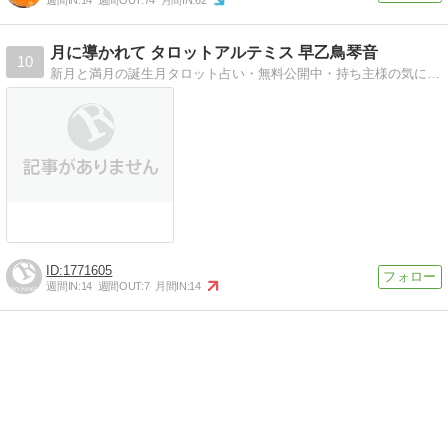
週間IN:
14
週間OUT:
74
月間IN:
62
月に導かれて タロットアルテミス 早乙鳥琴音
10
新月と満月の誕生月タロット占い・無料公開中・持ち主様の気に合わせたオーダーパワーストーン受付中
1771605
週間IN:
14
週間OUT:
7
月間IN:
14