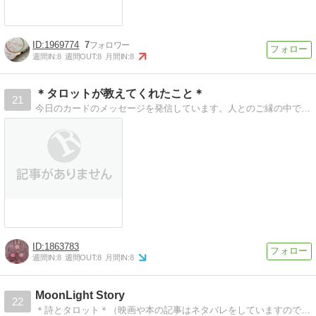
1969774
7
週間IN:
8
週間OUT:
8
月間IN:
8
＊タロットが教えてくれたこと＊
21
今日のカードのメッセージを発信しています。人とのご縁の中で出会った不思議なタロットカード。このブログはタロットのメッセージや日々感じたことについて書いています。
1863783
週間IN:
8
週間OUT:
8
月間IN:
8
MoonLight Story
22
＊詩とタロット＊（映画や本の記事はネタバレをしていますので閲覧にはご注意ください）