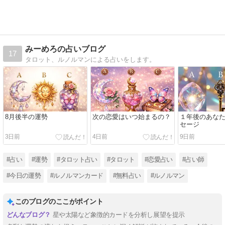
みーめろの占いブログ
17
タロット、ルノルマンによる占いをします。
8月後半の運勢
次の恋愛はいつ始まるの？
１年後のあな
セージ
3日前
4日前
9日前
#占い
#運勢
#タロット占い
#タロット
#恋愛占い
#占い師
#今日の運勢
#ルノルマンカード
#無料占い
#ルノルマン
このブログのここがポイント
星や太陽など象徴的カードを分析し展望を提示