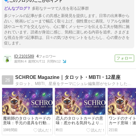
このブログのここがポイント
多彩なテーマで人生を彩る記事群
多ジャンルの記事が多くの共感と新発見を提供します。日常の出来事から
占い、映画レビューまで幅広く取り上げ、個性豊かに表現。リアルな体験
談やユーモアを交えながら、心に響くメッセージを伝える工夫が随所に施
されています。読者が身近に感じ、気軽に楽しめる内容を追求。さまざま
な視点を持つ記事群は、日々の気づきやヒントをもたらし、心の豊かさを
促します。
2101589
4
週間IN:
4
週間OUT:
11
月間IN:
12
SCHROE Magazine｜タロット・MBTI・12星座
26
タロット、MBTI、星座をテーマにシュレ編集部がセレクトしたキュレーションマガジン。恋愛・仕事・自己探求・関係・季節で読めます。
魔術師のタロットカードの
恋人のタロットカードの意
ワンドのナイ
意味：手元の道具を行動に
味：惹かれる気持ちより大
カード意味：
変える読み方
切な選択の基準
向のある行動
19時間前
昨日
2日前