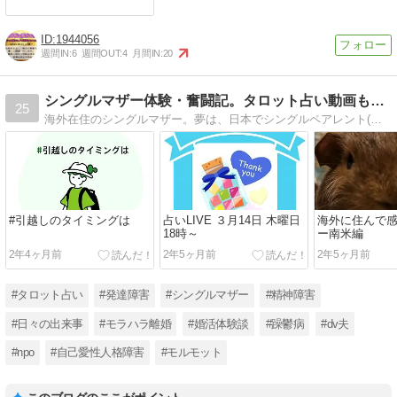
1944056
週間IN:
6
週間OUT:
4
月間IN:
20
シングルマザー体験・奮闘記。タロット占い動画も配信中。
25
海外在住のシングルマザー。夢は、日本でシングルペアレント(片親家庭)と子供達をサポートする、NPOを起ち上げること。占いチャンネル https://www.youtube.com/@aitaro_t も宜しくね
#引越しのタイミングは
占いLIVE ３月14日 木曜日
海外に住んで
18時～
ー南米編
2年4ヶ月前
2年5ヶ月前
2年5ヶ月前
#タロット占い
#発達障害
#シングルマザー
#精神障害
#日々の出来事
#モラハラ離婚
#婚活体験談
#躁鬱病
#dv夫
#npo
#自己愛性人格障害
#モルモット