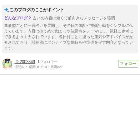
このブログのここがポイント
占いの内容は短くて前向きなメッセージを強調
血液型ごとに一言占いを展開し、その日の気配や推奨行動をシンプルに伝
えています。内容は控えめで励ましや注意点をテーマにし、気軽に参考に
できるよう工夫されています。各日付ごとに違った運気やアドバイスが紹
介されており、閲覧者にポジティブな気持ちや準備を促す内容となってい
ます。
2003349
1
週間IN:
7
週間OUT:
140
月間IN:
7