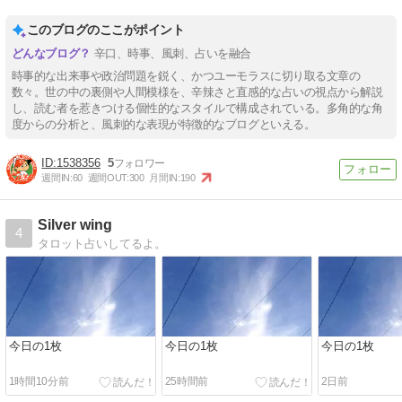
このブログのここがポイント
辛口、時事、風刺、占いを融合
時事的な出来事や政治問題を鋭く、かつユーモラスに切り取る文章の
数々。世の中の裏側や人間模様を、辛辣さと直感的な占いの視点から解説
し、読む者を惹きつける個性的なスタイルで構成されている。多角的な角
度からの分析と、風刺的な表現が特徴的なブログといえる。
1538356
5
週間IN:
60
週間OUT:
300
月間IN:
190
Silver wing
4
タロット占いしてるよ。
今日の1枚
今日の1枚
今日の1枚
1時間10分前
25時間前
2日前