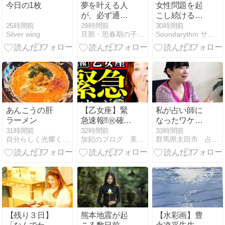
今日の1枚
夢を叶える人
女性問題を起
が、必ず通る
こし続ける三
「怖さ」。
山凌輝さん。
25時間前
28時間前
30時間前
Silver wing
旦那・思春期の子供と仲良くなる・占い師みわ的方法
Soundarythm サウンダリズム占星術
そんな彼と結
婚してしまう
趣里さんのホ
ロスコープ
あんこうの肝
【乙女座】緊
私が占い師に
ラーメン
急速報‼️㊗️確定
なったワケ
しました‼️お金
（闘病記
31時間前
32時間前
33時間前
自分らしく光耀く未来へ
加妃のブログ 美オーラ開運アドバイザーの毎日
群馬県太田市 占い師 鈴木あろはのブログ
ザクザク‼️もう
82【闘病】
億どころじゃ
『関節リウマ
ない‼️ヤバッ
チ』でアラサ
ーにして無
職… 40代女性
に幼
【残り３日】
熊本地震が起
【水彩画】豊