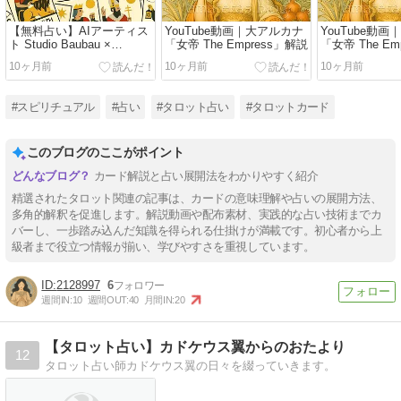
【無料占い】AIアーティス
YouTube動画｜大アルカナ
YouTube動
ト Studio Baubau ×
「女帝 The Empress」解説
「女帝 The Em
AmaTeras Tarot コラボ｜ワ
10ヶ月前
10ヶ月前
10ヶ月前
ンオラクル 今日の運勢
#スピリチュアル
#占い
#タロット占い
#タロットカード
このブログのここがポイント
カード解説と占い展開法をわかりやすく紹介
精選されたタロット関連の記事は、カードの意味理解や占いの展開方法、
多角的解釈を促進します。解説動画や配布素材、実践的な占い技術までカ
バーし、一歩踏み込んだ知識を得られる仕掛けが満載です。初心者から上
級者まで役立つ情報が揃い、学びやすさを重視しています。
2128997
6
週間IN:
10
週間OUT:
40
月間IN:
20
【タロット占い】カドケウス翼からのおたより
12
タロット占い師カドケウス翼の日々を綴っていきます。