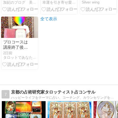
Silver wing
加妃のブログ 美オーラ開運アドバイザーの毎日
幸運を引き寄せ愛されリッチになる魂トレ研究所
人生は、ある
好転する人の
瞬間から動き
特徴とは？
出します。
全て表示
プロコースは
講座終了後も
１年間のフォ
2日前
タロットであなたも自分占いのプロになる！
ローがありま
す
京都の占術研究家タロッティスト占コンサル
7
ハッピーライフをテーマに占い、コーチング、カウンセリングを駆使する夢実現系占術研究家のブログ。