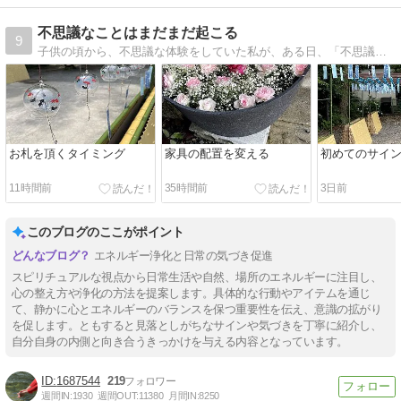
不思議なことはまだまだ起こる
9
子供の頃から、不思議な体験をしていた私が、ある日、「不思議なことはまだまだ起こる」という言葉を頭の中で聞き、その言葉通りの不思議な体験をすることになった話です
お札を頂くタイミング
家具の配置を変える
初めてのサイ
11時間前
35時間前
3日前
このブログのここがポイント
エネルギー浄化と日常の気づき促進
スピリチュアルな視点から日常生活や自然、場所のエネルギーに注目し、
心の整え方や浄化の方法を提案します。具体的な行動やアイテムを通じ
て、静かに心とエネルギーのバランスを保つ重要性を伝え、意識の拡がり
を促します。ともすると見落としがちなサインや気づきを丁寧に紹介し、
自分自身の内側と向き合うきっかけを与える内容となっています。
1687544
219
週間IN:
1930
週間OUT:
11380
月間IN:
8250