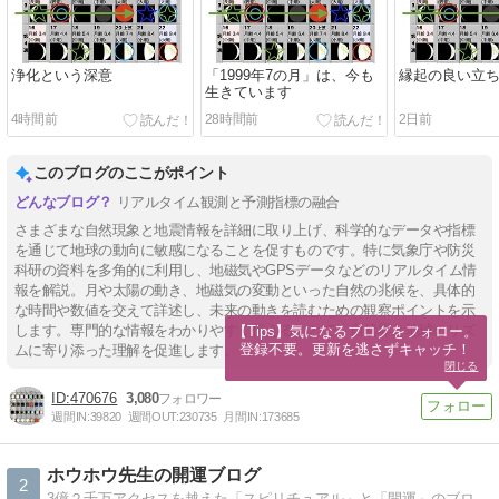
浄化という深意
「1999年7の月」は、今も
縁起の良い立
生きています
4時間前
28時間前
2日前
このブログのここがポイント
リアルタイム観測と予測指標の融合
さまざまな自然現象と地震情報を詳細に取り上げ、科学的なデータや指標
を通じて地球の動向に敏感になることを促すものです。特に気象庁や防災
科研の資料を多角的に利用し、地磁気やGPSデータなどのリアルタイム情
報を解説。月や太陽の動き、地磁気の変動といった自然の兆候を、具体的
な時間や数値を交えて詳述し、未来の動きを読むための観察ポイントを示
します。専門的な情報をわかりやすく伝えることで、自然界と地球のリズ
【Tips】気になるブログをフォロー。

登録不要。更新を逃さずキャッチ！
ムに寄り添った理解を促進します。
閉じる
470676
3,080
週間IN:
39820
週間OUT:
230735
月間IN:
173685
ホウホウ先生の開運ブログ
2
3億２千万アクセスを越えた「スピリチュアル」と「開運」のブログです。「幸せや開運を望む方」や「今のあなたの運気」をアップしたい方にお勧めです。