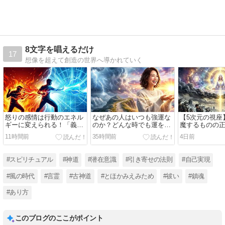
8文字を唱えるだけ
17
想像を超えて創造の世界へ導かれていく
怒りの感情は行動のエネル
なぜあの人はいつも強運な
【5次元の視座
ギーに変えられる！「義
のか？どんな時でも運を味
魔するものの
憤」と「公（おおやけ）の
方につけている人の「3つ
日々付着する
11時間前
35時間前
4日前
視座」で人生を動かす方法
の特徴」とゼロリセット術
ルギー・邪気
ム
#スピリチュアル
#神道
#潜在意識
#引き寄せの法則
#自己実現
#風の時代
#言霊
#古神道
#とほかみえみため
#祓い
#鎮魂
#あり方
このブログのここがポイント