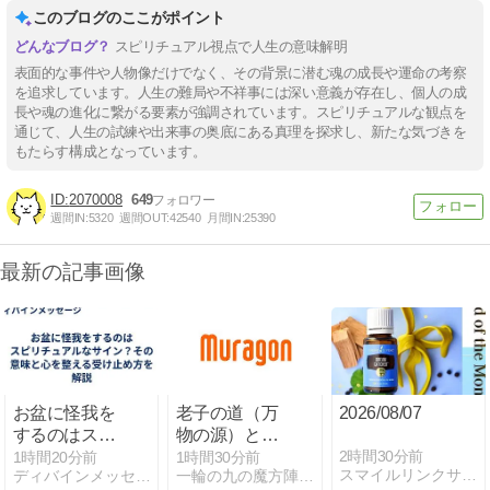
このブログのここがポイント
スピリチュアル視点で人生の意味解明
表面的な事件や人物像だけでなく、その背景に潜む魂の成長や運命の考察
を追求しています。人生の難局や不祥事には深い意義が存在し、個人の成
長や魂の進化に繋がる要素が強調されています。スピリチュアルな観点を
通じて、人生の試練や出来事の奥底にある真理を探求し、新たな気づきを
もたらす構成となっています。
2070008
649
週間IN:
5320
週間OUT:
42540
月間IN:
25390
最新の記事画像
お盆に怪我を
老子の道（万
2026/08/07
するのはスピ
物の源）と徳
リチュアルな
第７０章 わが
2時間30分前
1時間20分前
1時間30分前
スマイルリンクサロン ミューズデュオ
ディバインメッセージ｜スピリチュアルな意味を解説
一輪の九の魔方陣「老子の道と徳（言霊の経綸）」の花が咲く
サイン？その
言は甚(はな