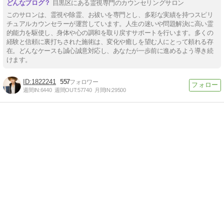
目黒区にある霊視専門のカウンセリングサロン
このサロンは、霊視や除霊、お祓いを専門とし、多彩な実績を持つスピリ
チュアルカウンセラーが運営しています。人生の迷いや問題解決に高い霊
的能力を駆使し、身体や心の調和を取り戻すサポートを行います。多くの
経験と信頼に裏打ちされた施術は、変化や癒しを望む人にとって頼れる存
在。どんなケースも誠心誠意対応し、あなたが一歩前に進めるよう導き続
けます。
1822241
557
週間IN:
6440
週間OUT:
57740
月間IN:
29500