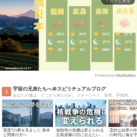
もっと見る
arrow_forward_ios
Powered by 
GliaStudios
Mute
宇宙の兄弟たちへ＠スピリチュアルブログ
3
あなたの魂は、どこから来たのか。スターシード、前世、宇宙的な記憶。スピリチュアル作家が書き続けてきた、本当の自分に還るための言葉。明日の見え方が少し変わる、そんなブログ。
震度7の夢を見ました 熊本
核戦争の危機は変えられる
霊的な結界の
と関東の方へ
広島原爆の日に伝えたいこ
の時代に魂を