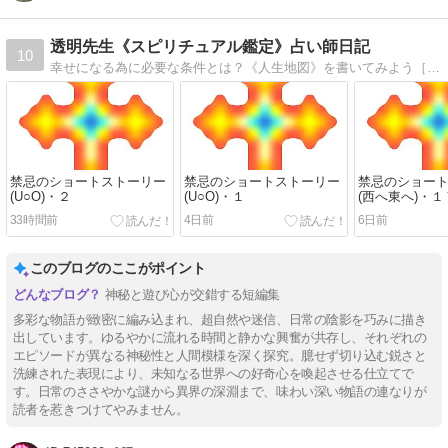
透明先生《スピリチュアル鑑定》占い師日記
10
幸せになる為に必要な条件とは？《人生地図》を書いてみよう［厄除け対策/鬱病対策/トラウマ修復/幽体離脱/良縁/不妊/SEXレス夫婦/魔法陣/風水//繭気属性別パワースポット他］
禁忌のショートストーリー
禁忌のショートストーリー
禁忌のショー
(U○O)・２
(U○O)・１
(西へ東へ)・１
33時間前
4日前
6日前
このブログのここがポイント
神秘と遊び心が交錯する短編集
多彩な物語が緻密に編み込まれ、超自然や迷信、日常の陰影を巧みに描き
出しています。ゆるやかに流れる時間と静かな興奮が共存し、それぞれの
エピソードが異なる神秘性と人間模様を深く探究。臆せず切り込む鋭さと
洗練された表現により、未知なる世界への好奇心を喚起させる仕立てで
す。日常のささやかな謎から異界の深淵まで、味わい深い物語の連なりが
読者を惹きつけてやみません。