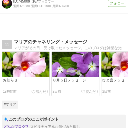
745009
167
週間IN:
1380
週間OUT:
1810
月間IN:
6700
マリアのチャネリング・メッセージ
11
マリアがその日、受け取ったメッセージ。このブログは神聖な光のエネルギーとリンクしています。ぜひ受け取ってみてください。
お知らせ
８月５日メッセージ
ひと言メッセージ
12時間前
2日前
2日前
#マリア
このブログのここがポイント
スピリチュアルな気づきと癒し