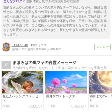
霊的体験と気づきの深掘り多彩な洞察
霊的な次元や心の働きについての多角的なテーマを扱いながら、繊細な感
性と鋭い視点で現実を見つめ直す場です。隣人の祈りや生き霊、時間の流
れの不思議さなど、身近な出来事を霊的真理に照らし合わせて解きほぐす
一方、極端な視点に偏らず幅広く情報や体験を収集。日常に潜む霊的兆候
や気づきを通じて、自己成長と心の浄化を促す内容となっています。さま
ざまな角度から吹き込まれる気づきが、新たな生き方や意識の拡張をもた
らします。
1427510
381
週間IN:
1210
週間OUT:
11410
月間IN:
4900
まほろばの風マヤの言霊メッセージ
13
風の時代を豊かにあなたらしく生きる為のメッセージを宇宙と共同創造してお届けいたします
見た人へシンクロメッセー
満月前のデトックス
満月までの7日
ジ
方
3日前
12日前
16日前