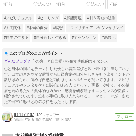
ある
ンプルな習慣
ートの歌」
2日前
4日前
6日前
#スピリチュアル
#ヒーリング
#願望実現
#引き寄せの法則
#人間関係
#本当の自分
#瞑想
#スピリチュアルカウンセリング
#自由に生きる
#自分らしく生きる
#アセンション
#高次元
このブログのここがポイント
心の癒しと自己受容を促す実践的ガイダンス
心と身体の調和をテーマにした優しい言葉選びと深い気づきに満ちていま
す。日常のささやかな瞬間から自己肯定や自分らしさを引き出すヒントが
散りばめられ、読めば自然と前向きなエネルギーが湧いてきます。スピリ
チュアルやメンタルケアに関心のある人にとって、実践しやすく、心の健
康を高めるための具体的な方法や、感覚を研ぎ澄ますエッセンスが数多く
紹介されています。誰もが手軽に取り入れられるテーマとテーマが、あな
たの日常に彩りと心の余裕をもたらします。
1976167
144
週間IN:
870
週間OUT:
3080
月間IN:
4030
木花咲耶姫様の御神示