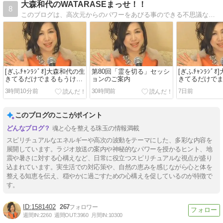
大森和代のWATARASEまっせ！！
8
このブログは、高次元からのパワーをあびる事のできる不思議なブログ。あなたの人生を望むとおりに歩めるように、毎日、ここへ帰ってきてね。
[ぎふﾁｬﾝﾗｼﾞｵ]大森和代の生
第80回「霊を切る」セッシ
[ぎふﾁｬﾝﾗｼﾞ
きてるだけでまるもうけ
ョンのご案内
きてるだけで
(8/1放送分)
(7/25放送分)
3時間10分前
30時間前
7日前
このブログのここがポイント
魂と心を整える珠玉の情報満載
スピリチュアルなエネルギーや高次の波動をテーマにした、多彩な内容を
展開しています。ラジオ放送の案内や神秘的なパワーを授かるヒント、地
震や暑さに対する心構えなど、日常に役立つスピリチュアルな視点が盛り
込まれています。実生活での対応策や、自然の恵みを感じながら心と体を
整える知恵を伝え、穏やかに過ごすための心構えを促しているのが特徴で
す。
1581402
267
週間IN:
2260
週間OUT:
3960
月間IN:
10300