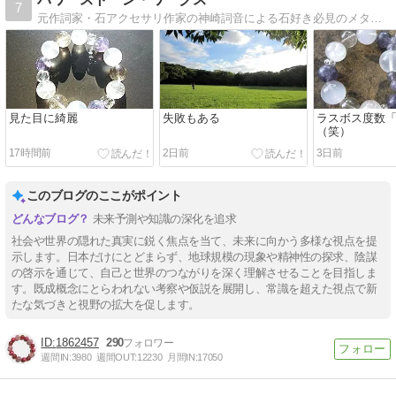
7
元作詞家・石アクセサリ作家の神崎詞音による石好き必見のメタフィジカルストーン錬金術ミラクル実体験ブログ。毎月月末のオリジナル新作石アクセサリがご好評です。
見た目に綺麗
失敗もある
ラスボス度数
（笑）
17時間前
2日前
3日前
このブログのここがポイント
未来予測や知識の深化を追求
社会や世界の隠れた真実に鋭く焦点を当て、未来に向かう多様な視点を提
示します。日本だけにとどまらず、地球規模の現象や精神性の探求、陰謀
の啓示を通じて、自己と世界のつながりを深く理解させることを目指しま
す。既成概念にとらわれない考察や仮説を展開し、常識を超えた視点で新
たな気づきと視野の拡大を促します。
1862457
290
週間IN:
3980
週間OUT:
12230
月間IN:
17050