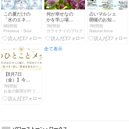
この夏だけの
何が幸せなの
占いマルシェ
「水のエネル
かを学ぶ場所
開催のお知ら
ギーが映し出
（地獄）
せ
6時間前
7時間前
7時間前
Presious・Soul 日常の奇跡〜光の足音〜
カライナイのブログ
Natural force
す、あなたへ
のメッセー
ジ」
全て表示
【8月7日
（金）】今日
のひとことメ
7時間前
お金の願望が叶う天珠ブレスと悩みスッキリ霊視相談
ッセージ
パワーストーン・ワークス