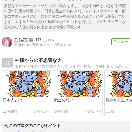
多彩なメッセージやヒーリングの案内を通じ、内なる自己とつながる習慣
を促す記事が特徴です。日常に役立つ前向きなアドバイスやエネルギー解
除の方法が紹介され、自分自身の潜在意識を高めることに重点を置いてい
ます。エネルギーの流れや願望実現のヒントを提供し、スピリチュアルな
視点から人生の質を向上させる情報が満載です。
1475100
173
週間IN:
1250
週間OUT:
9670
月間IN:
5280
神様からの不思議な力
12
不動明王様のお力で霊視をしています。神様、ご先祖様からのメッセージをお伝えしたり前世を視ます。
日本人とは
武士の想い
気持ちを上げ
10時間前
34時間前
3日前
このブログのここがポイント