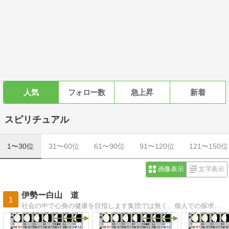
人気
フォロー数
急上昇
新着
スピリチュアル
1〜30位
31〜60位
61〜90位
91〜120位
121〜150位
画像表示
文字表示
伊勢ー白山 道
1
社会の中で心身の健康を目指します集団では無く、個人での探求を目指します