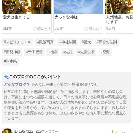
愛犬は生きてる
大っきな神様
九州地震、お
げます
4日前
5日前
9日前
#スピリチュアル
#風景写真
#神社仏閣
#愛犬
#宇宙の法則
#伊勢神宮
#千手観音
#地震
#先祖
#先祖供養
#空海
#熊本県
このブログのここがポイント
身近な出来事と宇宙の不思議を織り交ぜ
日常の中に潜む不思議や神秘を巧みに描き出します。季節や月の満ち欠
け、宇宙にまつわる話題を通じて、日々の出来事に潜む寓意や不思議な現
象を鋭い視点で綴ります。自然や人の体験を絡め、読む人に身近な非日常
の感覚を届けるから、気づかぬうちに引き込まれてしまいます。親しみや
すさとともに奥深さも併せ持ち、ほんのささやかな出来事に新たな視点を
与えます。
1957322
219