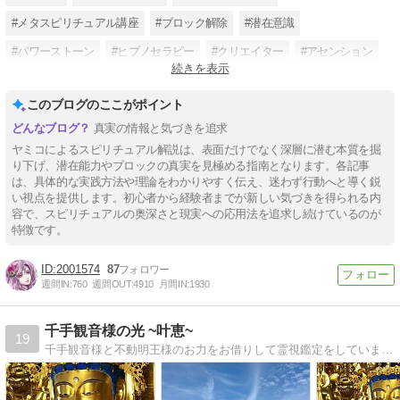
#メタスピリチュアル講座
#ブロック解除
#潜在意識
#パワーストーン
#ヒプノセラピー
#クリエイター
#アセンション
続きを表示
#宇宙意識
#催眠療法士
このブログのここがポイント
真実の情報と気づきを追求
ヤミコによるスピリチュアル解説は、表面だけでなく深層に潜む本質を掘
り下げ、潜在能力やブロックの真実を見極める指南となります。各記事
は、具体的な実践方法や理論をわかりやすく伝え、迷わず行動へと導く鋭
い視点を提供します。初心者から経験者までが新しい気づきを得られる内
容で、スピリチュアルの奥深さと現実への応用法を追求し続けているのが
特徴です。
2001574
87
週間IN:
760
週間OUT:
4910
月間IN:
1930
千手観音様の光 ~叶恵~
19
千手観音様と不動明王様のお力をお借りして霊視鑑定をしています 最近は宇宙に急速に導かれ、特にUFO、宇宙人、宇宙、地球について、他、神様や自然についてブログに書いています