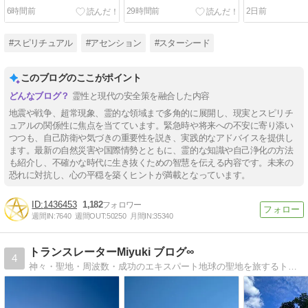
と
6時間前
29時間前
2日前
#スピリチュアル
#アセンション
#スターシード
このブログのここがポイント
霊性と現代の安全策を融合した内容
地震や戦争、超常現象、霊的な領域まで多角的に展開し、現実とスピリチ
ュアルの関係性に焦点を当てています。緊急時や将来への不安に寄り添い
つつも、自己防衛や気づきの重要性を説き、実践的なアドバイスを提供し
ます。最新の自然災害や国際情勢とともに、霊的な知識や自己浄化の方法
も紹介し、不確かな時代に生き抜くための智慧を伝える内容です。未来の
恐れに対抗し、心の平穏を築くヒントが満載となっています。
1436453
1,182
週間IN:
7640
週間OUT:
50250
月間IN:
35340
トランスレーターMiyuki ブログ∞
4
神々・聖地・周波数・成功のエキスパート地球の聖地を旅するトラベラー