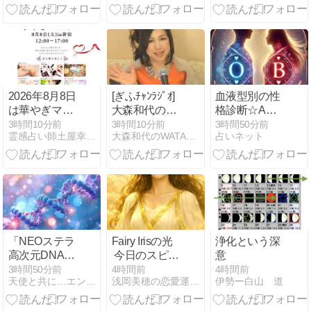
意味と心を整
は)だ知り易く
える受け止め
～ 価値基準を
方を解説
グレー（分子
波動・中庸・
中道）から白
（量子波動・
中性子）に移
2026年8月8日
[ぎふﾁｬﾝﾗｼﾞｵ]
血液型別の性
行する
は華やぎマル
大森和代の生
格診断☆A
シェに出演し
きてるだけで
型・B型・O
3時間10分前
3時間10分前
3時間50分前
霊感占い師土屋幸宏のブログ
大森和代のWATARASEまっせ！！
占いネット
ます
まるもうけ
型・AB型の特
(8/1放送分)
徴と隠れた一
面を解説
「NEOステラ
Fairy Irisの光
浄化という深
高次元DNAコ
今日のスピリ
意
ード全部入れ
チュアルメッ
3時間50分前
4時間前
4時間前
天使と共に…エンジェルカウンセラー 聖蓮
浅岡美穂の恋愛運UPしま専科 Be happy tog…
伊勢ー白山 道
ます」のご感
セージ
想