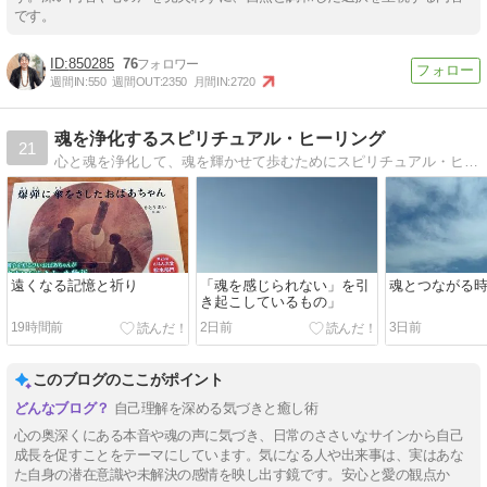
です。
850285
76
週間IN:
550
週間OUT:
2350
月間IN:
2720
魂を浄化するスピリチュアル・ヒーリング
21
心と魂を浄化して、魂を輝かせて歩むためにスピリチュアル・ヒーラーが不安も悩みもない人生のコツをあなたにお届けします
遠くなる記憶と祈り
「魂を感じられない」を引
魂とつながる
き起こしているもの」
19時間前
2日前
3日前
このブログのここがポイント
自己理解を深める気づきと癒し術
心の奥深くにある本音や魂の声に気づき、日常のささいなサインから自己
成長を促すことをテーマにしています。気になる人や出来事は、実はあな
た自身の潜在意識や未解決の感情を映し出す鏡です。安心と愛の観点か