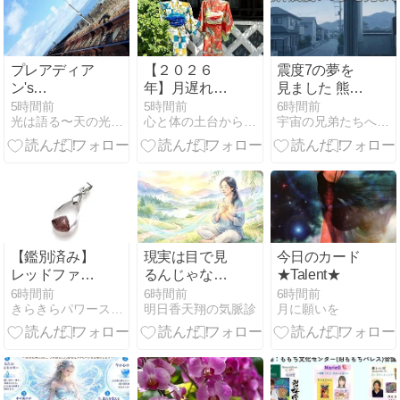
プレアディア
【２０２６
震度7の夢を
ン's
年】月遅れの
見ました 熊本
suggestion
七夕｜願いを
と関東の方へ
5時間前
5時間前
6時間前
光は語る〜天の光・地の光〜
心と体の土台から整え、本来の自分に還る暮らし
宇宙の兄弟たちへ＠スピリチュアルブログ
89〜身体ごと
見つめ直し、
シフトする心
新しい未来へ
得
つなげる日
【鑑別済み】
現実は目で見
今日のカード
レッドファン
るんじゃなく
★Talent★
トムのペンダ
て胸のあたり
6時間前
6時間前
6時間前
きらきらパワーストーン
明日香天翔の気脈診
月に願いを
ント
で感じなけれ
ばならない