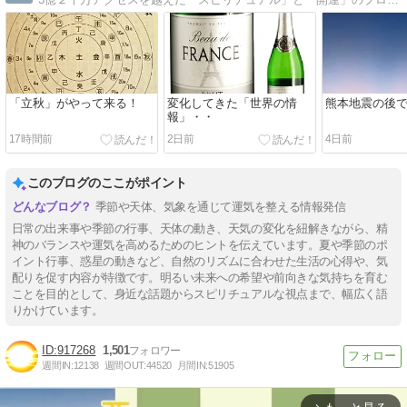
「立秋」がやって来る！
変化してきた「世界の情
熊本地震の後
報」・・
17時間前
2日前
4日前
このブログのここがポイント
季節や天体、気象を通じて運気を整える情報発信
日常の出来事や季節の行事、天体の動き、天気の変化を紐解きながら、精
神のバランスや運気を高めるためのヒントを伝えています。夏や季節のポ
イント行事、惑星の動きなど、自然のリズムに合わせた生活の心得や、気
配りを促す内容が特徴です。明るい未来への希望や前向きな気持ちを育む
ことを目的として、身近な話題からスピリチュアルな視点まで、幅広く語
りかけています。
917268
1,501
週間IN:
12138
週間OUT:
44520
月間IN:
51905