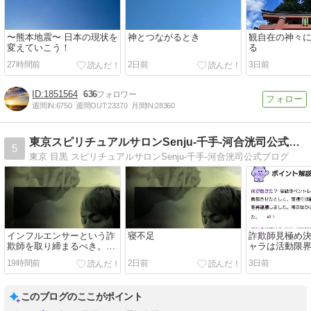
〜熊本地震〜 日本の現状を
神とつながるとき
観自在の神々
変えていこう！
る
27時間前
2日前
3日前
1851564
636
週間IN:
6750
週間OUT:
23370
月間IN:
28360
東京スピリチュアルサロンSenju-千手-河合洸司公式ブログ
5
東京 目黒 スピリチュアルサロンSenju-千手-河合洸司公式ブログ
インフルエンサーという詐
寝不足
詐欺師見極め
欺師を取り締まるべき。子
ャラは活動限
供が勘違いする。
迷惑省みずに
19時間前
2日前
3日前
る。
このブログのここがポイント