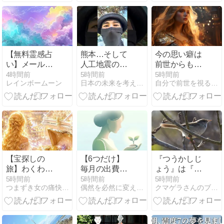
【無料霊感占
熊本…そして
今の思い癖は
い】メール鑑
人工地震のア
前世からも引
定のご案内
レコレと誤情
きずっていた
4時間前
5時間前
5時間前
レインボームーン
日本の未来を考えている主婦 ときえ
自分で前世を視る講座☆海月彩音（みづきあやね）
報について考
と気付いたら
える
【宝探しの
【6つだけ】
『つうかしじ
旅】わくわく
毎月の出費が
ょう』は『通
探し〜
減るシンプル
貨市場』つま
5時間前
5時間前
5時間前
つまずき女の痛快！逆転ホームラン劇！宇咲愛アシュタール
偶然を必然に変えるアルゴリズム
クマゲラさんのブログ
な生活習慣
り「外国為替
市場」 のこと
ですが思った
事を書きます