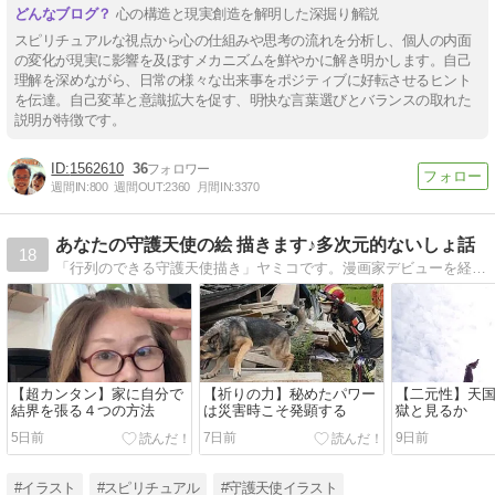
心の構造と現実創造を解明した深掘り解説
スピリチュアルな視点から心の仕組みや思考の流れを分析し、個人の内面
の変化が現実に影響を及ぼすメカニズムを鮮やかに解き明かします。自己
理解を深めながら、日常の様々な出来事をポジティブに好転させるヒント
を伝達。自己変革と意識拡大を促す、明快な言葉選びとバランスの取れた
説明が特徴です。
1562610
36
週間IN:
800
週間OUT:
2360
月間IN:
3370
あなたの守護天使の絵 描きます♪多次元的ないしょ話
18
「行列のできる守護天使描き」ヤミコです。漫画家デビューを経て、ヒーラー・カウンセラーになり、宇宙意識を学ぶメタスピ講座もやっている国際資格を持つ催眠療法士のブログ。
【超カンタン】家に自分で
【祈りの力】秘めたパワー
【二元性】天国
結界を張る４つの方法
は災害時こそ発顕する
獄と見るか
5日前
7日前
9日前
#イラスト
#スピリチュアル
#守護天使イラスト