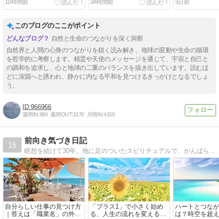
10時間前
34時間前
3日前
このブログのここがポイント
自然と生命のつながりを深く洞察
自然界と人間の心身のつながりを鋭く読み解き、地球の変動や生命の循環
を哲学的に考察します。精霊や天使のメッセージを通じて、宇宙と自己と
の調和を追求し、心と地球の二重のバランスを描き出しています。読むほ
どに深淵へと誘われ、静かに内なる平和を見つけるきっかけとなるでしょ
う。
966966
週間IN:
980
週間OUT:
3170
月間IN:
4150
前向き気づき日記
15
瞑想を続けて30年。地に足のついたスピリチュアルで、がんばらず前向きに自分が生きたい人生を。本気で人生を変えたい方、本当の自分を生きたい方へ。毎日更新中。
自分らしい仕事の見つけ方
「プラス1」で小さく始め
ハートとつな
｜答えは「職業名」の外に
る、人生の流れを変えるシ
は？時空を超