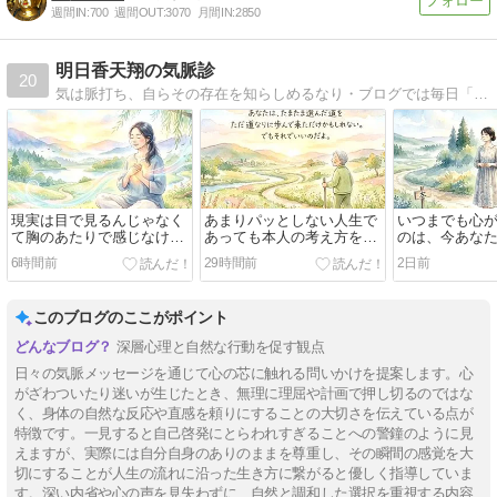
週間IN:
700
週間OUT:
3070
月間IN:
2850
明日香天翔の気脈診
20
気は脈打ち、自らその存在を知らしめるなり・ブログでは毎日「今朝の気脈メッセージ」を公開中！
現実は目で見るんじゃなく
あまりパッとしない人生で
いつまでも心
て胸のあたりで感じなけれ
あっても本人の考え方を変
のは、今あな
ばならない
えることが出来たなら、そ
は納得のいく
6時間前
29時間前
2日前
のパッとしない人生を歩ん
ないからだ
でいる自分を面白がって生
きることが余裕で出来るの
このブログのここがポイント
です
深層心理と自然な行動を促す観点
日々の気脈メッセージを通じて心の芯に触れる問いかけを提案します。心
がざわついたり迷いが生じたとき、無理に理屈や計画で押し切るのではな
く、身体の自然な反応や直感を頼りにすることの大切さを伝えている点が
特徴です。一見すると自己啓発にとらわれすぎることへの警鐘のように見
えますが、実際には自分自身のありのままを尊重し、その瞬間の感覚を大
切にすることが人生の流れに沿った生き方に繋がると優しく指導していま
す。深い内省や心の声を見失わずに、自然と調和した選択を重視する内容