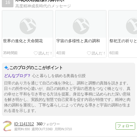
16
高度精神成長時代のメッセージ
世界の進化と天命開花
宇宙の多様性と真の調和
祭祀王の祈り
35時間前
4日前
6日前
このブログのここがポイント
心と暮らしを鎮める奥義を伝授
日常のあり方を通じて自己の魂を浄化し、調和と調整の真髄を説きます。
日々の所作や心遣いが、自己の純粋さと宇宙の恩恵をつなぐ橋となり、真
の幸せと平和を引き寄せる方法を提案。身近な事柄に込められた深い意味
を解き明かし、実践的な智慧で自己変革を促す内容が特徴です。精神と肉
体の調和を重視し、丁寧な暮らしによって内なる導きと宇宙の調和が生ま
れる道を示します。
1141312
360
週間IN:
830
週間OUT:
3360
月間IN:
3710