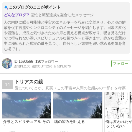
このブログのここがポイント
霊性と願望達成を融合したメッセージ
人の内側に眠る可能性と宇宙のエネルギーを巧みに交差させ、心と魂の解
放を促す言霊やシンクロニシティのメッセージを紹介します。日常の変化
や困難も、成長と気づきのための扉と捉える視点が広がり、覗き見るだけ
では得られない深いスピリチュアルな気づきへと導きます。静かな言葉の
中に秘められた現実の鍵を見つけ、自分らしい繁栄を追い求める勇気を育
む場です。
1690566
190
週間IN:
1130
週間OUT:
3270
月間IN:
6870
トリアスの鏡
14
愛についてとか、真実（この宇宙や人間の仕組みの一部）を考察していきます
介護とスピリチュアル その
魂の望みを叶える
俺は変われた
１
っていない