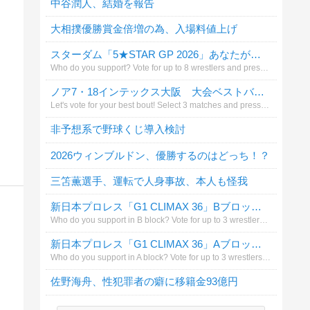
中谷潤人、結婚を報告
大相撲優勝賞金倍増の為、入場料値上げ
スターダム「5★STAR GP 2026」あなたが応援する選手は?（4ブロック8人まで）
Who do you support? Vote for up to 8 wrestlers and press the vote（投票）button.
ノア7・18インテックス大阪 大会ベストバウトは?
Let's vote for your best bout! Select 3 matches and press the vote（投票）button.
非予想系で野球くじ導入検討
2026ウィンブルドン、優勝するのはどっち！？
三笘薫選手、運転で人身事故、本人も怪我
新日本プロレス「G1 CLIMAX 36」Bブロックで応援する選手は？（3人まで）
Who do you support in B block? Vote for up to 3 wrestlers and press the left button（投票する）.
新日本プロレス「G1 CLIMAX 36」Aブロックで応援する選手は？（3人まで）
Who do you support in A block? Vote for up to 3 wrestlers and press the left button（投票する）.
佐野海舟、性犯罪者の癖に移籍金93億円