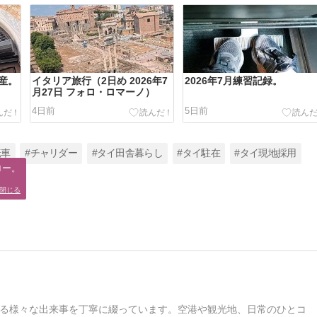
産。
イタリア旅行（2日め 2026年7
2026年7月練習記録。
月27日 フォロ・ロマーノ）
4日前
5日前
転車
#チャリダー
#タイ田舎暮らし
#タイ駐在
#タイ現地採用
ー。

。
閉じる
る様々な出来事を丁寧に綴っています。空港や観光地、日常のひとコ