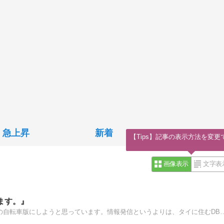
急上昇
新着
【Tips】記事の表示方法を変更
画像表示
文字表
ます。』
ルークナムのFC2ブログ『デブだけどタイで走ってます』の自転車版にしようと思っています。情報発