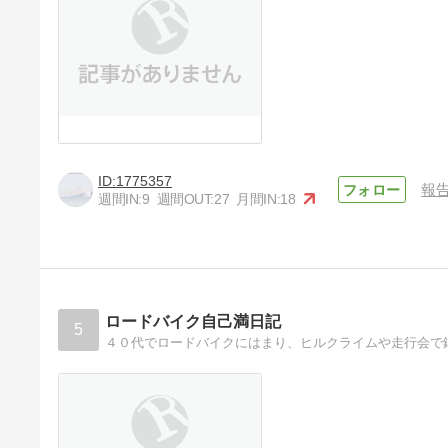
1775357
報
週間IN:
9
週間OUT:
27
月間IN:
18
ロードバイク自己満日記
5
４０代でロードバイクにはまり、ヒルクライムや走行会で