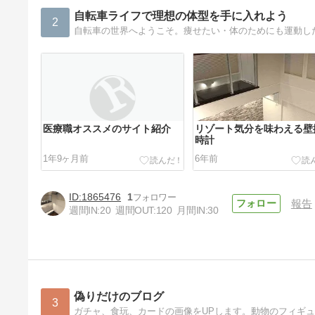
自転車ライフで理想の体型を手に入れよう
2
医療職オススメのサイト紹介
リゾート気分を味わえる壁
時計
1年9ヶ月前
6年前
1865476
1
報告
週間IN:
20
週間OUT:
120
月間IN:
30
Apple Watchに負けないスマ
ートウォッチ紹介
6年前
偽りだけのブログ
3
ガチャ、食玩、カードの画像をUPします。動物のフィギ