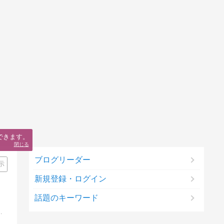
できます。
閉じる
ブログリーダー
示
新規登録・ログイン
話題のキーワード
信というよりは、タイに住むDB＆BBA（デブ＆ばばあ）の日記になります。