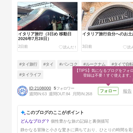
イタリア旅行（3日め 移動日
イタリア旅行自分へのお土
2026年7月28日）
2日前
3日前
#タイ旅行
#タイ
#バンコク
#ルークナム
#タイで自
【TIPS】気になるブログをフォロ
#タイライフ
登録は不要！すぐ使えます
2108000
5
報告
イタリア旅行（初日 2026年7
週間IN:
63
週間OUT:
84
月間IN:
268
月26日②コロッセオ）
6日前
このブログのここがポイント
個性豊かな旅の記録と裏側描写
静かなる冒険と小さな驚きに満ちており、ひとりの時間を彩