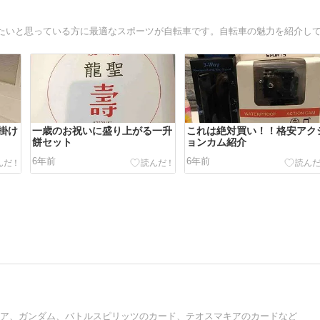
掛け
一歳のお祝いに盛り上がる一升
これは絶対買い！！格安アク
餅セット
ョンカム紹介
6年前
6年前
ュア、ガンダム、バトルスピリッツのカード、テオスマキアのカードなど