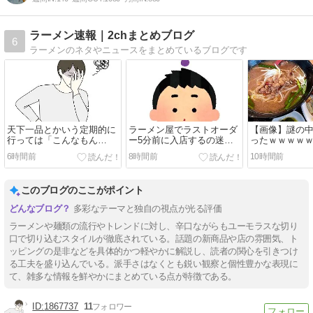
ラーメン速報｜2chまとめブログ
6
ラーメンのネタやニュースをまとめているブログです
天下一品とかいう定期的に
ラーメン屋でラストオーダ
【画像】謎の
行っては「こんなもん
ー5分前に入店するの迷
ったｗｗｗｗ
か…」ってなるラーメン屋
惑？
6時間前
8時間前
10時間前
wwwwwww
このブログのここがポイント
多彩なテーマと独自の視点が光る評価
ラーメンや麺類の流行やトレンドに対し、辛口ながらもユーモラスな切り
口で切り込むスタイルが徹底されている。話題の新商品や店の雰囲気、ト
ッピングの是非などを具体的かつ軽やかに解説し、読者の関心を引きつけ
る工夫を盛り込んでいる。派手さはなくとも鋭い観察と個性豊かな表現に
て、雑多な情報を鮮やかにまとめている点が特徴である。
1867737
11