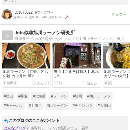
1875022
6
週間IN:
84
週間OUT:
240
月間IN:
376
Jets似非旭川ラーメン研究所
18
旭川ラーメンの話題が中心のブログです旭川ラーメン（主に旭川市内、他上川管内）のラーメンを主観的に評価しています。
旭川ラーメン【京楽】丼も
旭川【ごまそば鶴天】あれ
旭川ラーメン
の篇 カツ丼/中華丼
これ
カリーの大門
33時間前
2日前
3日前
#登山
#蕎麦
#北海道
#ラーメン
#旭川
#旭川ラーメン
#チャーハン
#十勝岳
#山ラーメン
#チキンカツ
#大雪山
このブログのここがポイント
多彩なラーメンと喫茶メニュー展開