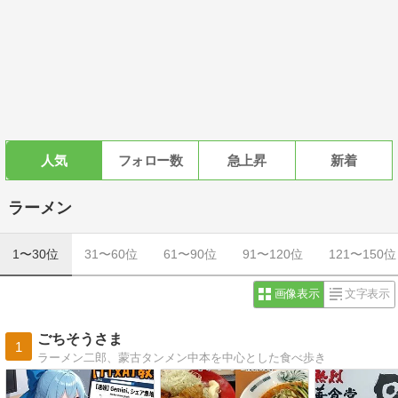
人気
フォロー数
急上昇
新着
ラーメン
1〜30位
31〜60位
61〜90位
91〜120位
121〜150位
画像表示
文字表示
ごちそうさま
1
ラーメン二郎、蒙古タンメン中本を中心とした食べ歩き