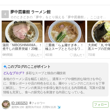
夢中図書館 ラーメン館
4
そのときどきの「夢中」をとり揃える「夢中図書館」。ここはそのなかでも、ラーメンの「夢中」を集めた「ラーメン館」です。Welcome to the ’Ramen…
蒲田「NIBOSHIMANIA」！
二重橋「らぁ麺すぎ本」！
大井町「丸 中
煮干しの限界突破！20種類
極上スープととろけるワン
黒スープの圧
の旨味が凝縮「キング・オ
タンが織りなす至福の塩ラ
コク、至福の
6時間前
4日前
7日前
ブ・マニア・ニボプレッ
ーメン
玉中華そば」
ソ」
このブログのここがポイント
多彩なスープと独自の麺技術
各地のラーメン店を幅広く紹介し、濃厚スープや個性的な味付けを中心
に、実食レポートや店の特色を伝える。麺やトッピングのこだわりを丁寧
に解説し、ラーメンの奥深さや多様な魅力を伝える内容構成。写真や店舗
情報も充実し、食への探究心を刺激する内容になっている。
1903253
8
週間IN:
230
週間OUT:
610
月間IN:
1120