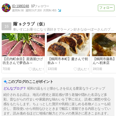
1980248
17
週間IN:
90
週間OUT:
200
月間IN:
455
麺’ｓクラブ（仮）
16
車いすにお乗りになり酒好きでラーメン好きなゆーぼーさんのブログですｗｗｗ基本ラーメン、たまーにてきとーブログです（笑）
【庄内町余目】居酒屋ひげ
【鶴岡市本町】慶さんで初
【鶴岡市藤島
坊主さんで夢呑み～
飲み～！
んへ初来店
7日前
13日前
19日前
このブログのここがポイント
昭和の温もりと懐かしさを伝える豊富なラインナップ
紹介されるお店は、地元の歴史と親近感が漂う老舗や隠れた名店など多
彩。昔ながらの佇まいや家庭的な味わいを丁寧に伝え、読者に郷愁や安心
感をもたらします。ちょっとした贅沢や気軽に楽しめる名物メニューも紹
介し、普段使いから特別なひとときまで幅広く堪能できる内容となってい
ます。読み進めるほどに地域の魅力とグルメの奥深さに惹きこまれます。