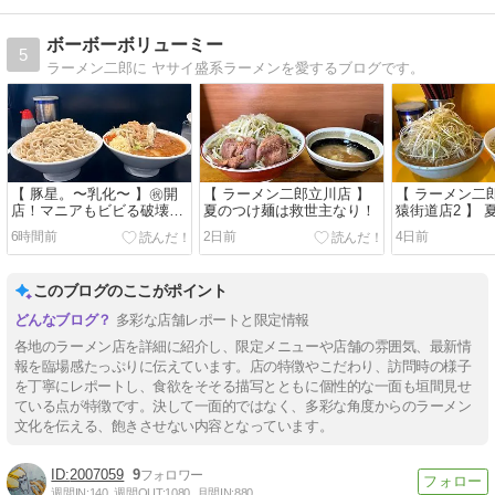
ボーボーボリューミー
5
ラーメン二郎に ヤサイ盛系ラーメンを愛するブログです。
【 豚星。〜乳化〜 】㊗️開
【 ラーメン二郎立川店 】
【 ラーメン二
店！マニアもビビる破壊力
夏のつけ麺は救世主なり！
猿街道店2 】 
つけ麺。
だ！シークワ
6時間前
2日前
4日前
っ！！！
このブログのここがポイント
多彩な店舗レポートと限定情報
各地のラーメン店を詳細に紹介し、限定メニューや店舗の雰囲気、最新情
報を臨場感たっぷりに伝えています。店の特徴やこだわり、訪問時の様子
を丁寧にレポートし、食欲をそそる描写とともに個性的な一面も垣間見せ
ている点が特徴です。決して一面的ではなく、多彩な角度からのラーメン
文化を伝える、飽きさせない内容となっています。
2007059
9
週間IN:
140
週間OUT:
1080
月間IN:
880