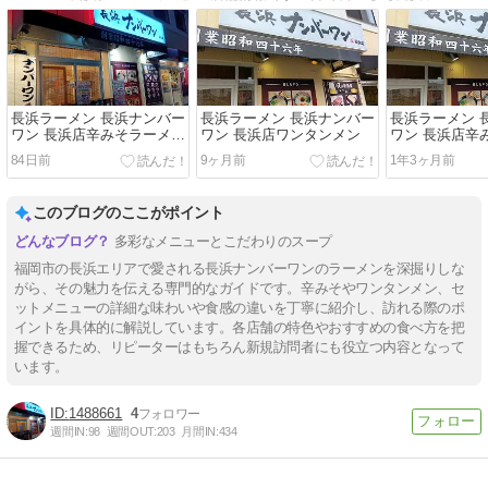
長浜ラーメン 長浜ナンバー
長浜ラーメン 長浜ナンバー
長浜ラーメン 
ワン 長浜店辛みそラーメン
ワン 長浜店ワンタンメン
ワン 長浜店辛
Ｂセット 餃子（４個）
84日前
9ヶ月前
1年3ヶ月前
このブログのここがポイント
多彩なメニューとこだわりのスープ
福岡市の長浜エリアで愛される長浜ナンバーワンのラーメンを深掘りしな
がら、その魅力を伝える専門的なガイドです。辛みそやワンタンメン、セ
ットメニューの詳細な味わいや食感の違いを丁寧に紹介し、訪れる際のポ
イントを具体的に解説しています。各店舗の特色やおすすめの食べ方を把
握できるため、リピーターはもちろん新規訪問者にも役立つ内容となって
います。
1488661
4
週間IN:
98
週間OUT:
203
月間IN:
434