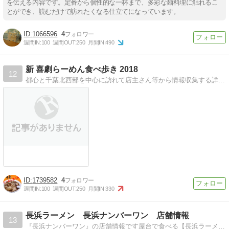
を伝える内容です。定番から個性的な一杯まで、多彩な麺料理に触れるこ
とができ、読むだけで訪れたくなる仕立てになっています。
1066596
4
週間IN:
100
週間OUT:
250
月間IN:
490
新 喜劇らーめん食べ歩き 2018
12
都心と千葉北西部を中心に訪れて店主さん等から情報収集する詳細ラーメンレポートです！
1739582
4
週間IN:
100
週間OUT:
250
月間IN:
330
長浜ラーメン 長浜ナンバーワン 店舗情報
13
『長浜ナンバーワン』の店舗情報です屋台で食べる【長浜ラーメン】の味です