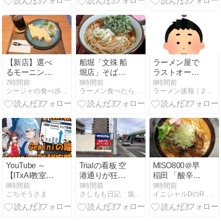
店@八王子市
【新店】選べ
船堀「文殊 船
ラーメン屋で
るモーニング
堀店」そば定
ラストオーダ
も充実！新鵜
食＋春菊天
ー5分前に入
7時間前
8時間前
8時間前
シージャの食べ歩きブログ〜東海ツゥレポ
ラーメン食べたら書くブログ
ラーメン速報｜2chまとめブログ
沼駅前にお洒
店するの迷
落なカフェが
惑？
オープ
ン/Glow.cafe
YouTube ～
Trialの看板 空
MISO800＠早
【ITxAI教室】
港通りが狂乱
稲田 「酸辛味
e-
の一日になる
噌らーめん」
8時間前
9時間前
9時間前
ごちそうさま
さしもも日記 坂の上の雲松山市から
イニシャルDのR.O.T.F.麺！
LearningEXAM
オープンを告
攻略法と
知している
Geminiの躍進