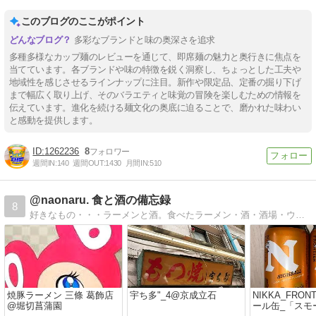
ぜタン」を実食レビュー
オイル付き」
このブログのここがポイント
多彩なブランドと味の奥深さを追求
多種多様なカップ麺のレビューを通じて、即席麺の魅力と奥行きに焦点を
当てています。各ブランドや味の特徴を鋭く洞察し、ちょっとした工夫や
地域性を感じさせるラインナップに注目。新作や限定品、定番の掘り下げ
まで幅広く取り上げ、そのバラエティと味覚の冒険を楽しむための情報を
伝えています。進化を続ける麺文化の奥底に迫ることで、磨かれた味わい
と感動を提供します。
1262236
8
週間IN:
140
週間OUT:
1430
月間IN:
510
@naonaru. 食と酒の備忘録
8
好きなもの・・・ラーメンと酒。食べたラーメン・酒・酒場・ウイスキーの備忘録。
焼豚ラーメン 三條 葛飾店
宇ち多"_4@京成立石
NIKKA_FRON
@堀切菖蒲園
ール缶_「スモ