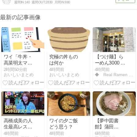
週間IN:
140
週間OUT:
2830
月間IN:
690
最新の記事画像
ワイ「牛丼・
究極の丼もの
【つけ麺】ら
高菜明太マヨ
は何か
ーめん3000 @
牛丼・とろろ
駒込 [2回目] 〜
2時間50分前
4時間前
4時間前
おいしいまとめ
おいしいまとめ
◆ Real Ramen Review ◆
オクラ牛丼を
つけそば＜醤
注文っと」ｼｭ
油＞〜
ﾊﾞｼｭﾊﾞﾋﾟｯﾋﾟｯ
高橋成美の人
ワイの夕ご飯
【夢中図書
生最高レスト
どう思う？
館】蒲田
ラン
「NIBOSHIMANIA
4時間前
4時間前
6時間前