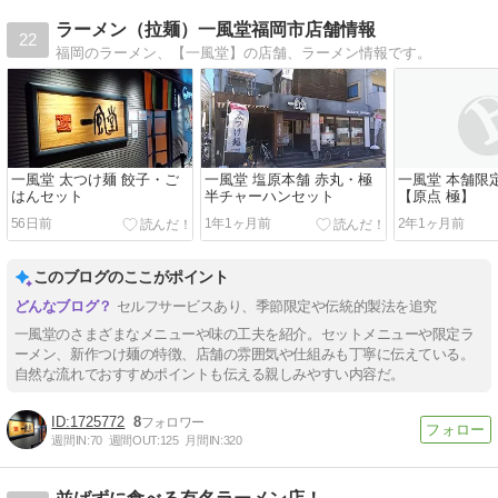
ラーメン（拉麺）一風堂福岡市店舗情報
22
福岡のラーメン、【一風堂】の店舗、ラーメン情報です。
一風堂 太つけ麺 餃子・ご
一風堂 塩原本舗 赤丸・極
一風堂 本舗限
はんセット
半チャーハンセット
【原点 極】
56日前
1年1ヶ月前
2年1ヶ月前
このブログのここがポイント
セルフサービスあり、季節限定や伝統的製法を追究
一風堂のさまざまなメニューや味の工夫を紹介。セットメニューや限定ラ
ーメン、新作つけ麺の特徴、店舗の雰囲気や仕組みも丁寧に伝えている。
自然な流れでおすすめポイントも伝える親しみやすい内容だ。
1725772
8
週間IN:
70
週間OUT:
125
月間IN:
320