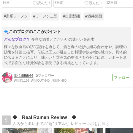
る、新境地」
昨日
3日前
12日前
#家系ラーメン
#ラーメン二郎
#自家製麺
#酒井製麺
このブログのここがポイント
多彩な酒肴とこだわりの味わいを追求
様々な飲食店の訪問記録を通じて、酒と肴の絶妙な組み合わせや、調理の
技術を詳細に描写。伝統と工夫が融合した料理や飲み物の魅力を、具体的
に伝えることにより、味わいと雰囲気の奥深さを存分に伝達。レポート形
式で多面的な味覚体験を享受できる構成となっています。
1896644
5
週間IN:
136
週間OUT:
440
月間IN:
480
◆ Real Ramen Review ◆
9
入店から退店までの"超"リアルな レビューレポをお届け！