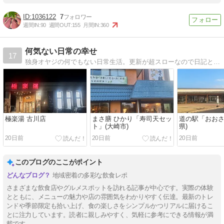
1036122
7
週間IN:
90
週間OUT:
155
月間IN:
360
何気ない日常の幸せ
17
独身オヤジの何でもない日常生活。更新が超スローなので日記と言うより記録化してます(^_^;)
極楽湯 古川店
まさ膳 ひかり「寿司天セッ
道の駅「おおさ
ト」(大崎市)
県)
20日前
20日前
20日前
このブログのここがポイント
地域密着の多彩な飲食レポ
さまざまな飲食店やグルメスポットを訪れる記事が中心です。実際の体験
とともに、メニューの魅力や店の雰囲気をわかりやすく伝達。最新のトレ
ンドや季節限定も拾い上げ、食の楽しさをシンプルかつリアルに届けるこ
とに注力しています。読者に親しみやすく、気軽に参考にできる情報が満
載です。