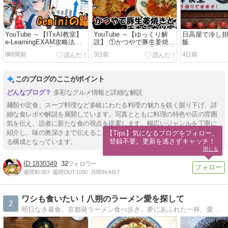
YouTube ～【ITxAI教室】
YouTube ～【ゆっくり解
日高屋で冷し
e-LearningEXAM攻略法と
説】 ①かつやで豚生姜焼き
飯
Geminiの躍進【ゆっくり解
とチキンカツ定食 ②日高屋
8時間前
3日前
4日前
説】
で冷し担担麺と半炒飯
このブログのここがポイント
多彩なグルメ情報と詳細な解説
麺類や定食、スープ料理など多岐にわたる料理の魅力を鋭く掘り下げ、詳
細な食レポや解説を展開しています。写真とともに料理の特色や店の雰囲
気を伝え、読者に新たな食の視点を提案します。幅広いジャンルを丁寧に
紹介し、味の奥深さまで伝えることで、料理を深く理解し楽しむ一助とな
【Tips】気になるブログをフォロー。

登録不要。更新を逃さずキャッチ！
る構成となっています。
閉じる
1830349
32
週間IN:
937
週間OUT:
1050
月間IN:
4417
ワシも食いたい！八朔のラーメン愛を探して
2
明日なき暴食。京都発ラーメン食べ歩き。夢にあふれた一杯、愛に満ちた一杯を求めて、東へ西へ旅は続く。