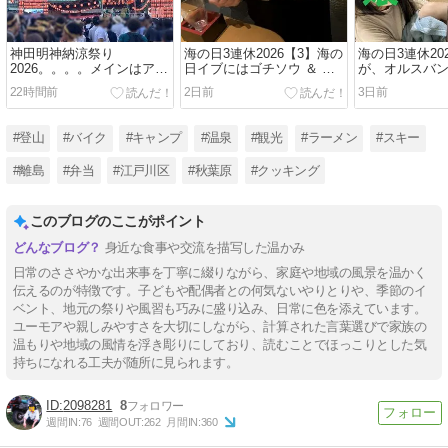
神田明神納涼祭り
海の日3連休2026【3】海の
海の日3連休20
2026。。。。メインはアニ
日イブにはゴチソウ ＆ ン
が、オルスバ
ソン盆踊り？（千代田区外
マい酒！！（旨い酒旬の肴
活。。チキン
22時間前
2日前
3日前
神田）
きよみ・江戸川区江戸川）
には終止符を
#登山
#バイク
#キャンプ
#温泉
#観光
#ラーメン
#スキー
#離島
#弁当
#江戸川区
#秋葉原
#クッキング
このブログのここがポイント
身近な食事や交流を描写した温かみ
日常のささやかな出来事を丁寧に綴りながら、家庭や地域の風景を温かく
伝えるのが特徴です。子どもや配偶者との何気ないやりとりや、季節のイ
ベント、地元の祭りや風習も巧みに盛り込み、日常に色を添えています。
ユーモアや親しみやすさを大切にしながら、計算された言葉選びで家族の
温もりや地域の風情を浮き彫りにしており、読むことでほっこりとした気
持ちになれる工夫が随所に見られます。
2098281
8
週間IN:
76
週間OUT:
262
月間IN:
360