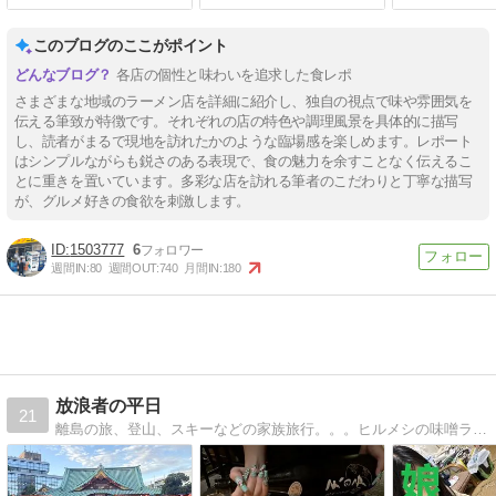
このブログのここがポイント
各店の個性と味わいを追求した食レポ
さまざまな地域のラーメン店を詳細に紹介し、独自の視点で味や雰囲気を
伝える筆致が特徴です。それぞれの店の特色や調理風景を具体的に描写
し、読者がまるで現地を訪れたかのような臨場感を楽しめます。レポート
はシンプルながらも鋭さのある表現で、食の魅力を余すことなく伝えるこ
とに重きを置いています。多彩な店を訪れる筆者のこだわりと丁寧な描写
が、グルメ好きの食欲を刺激します。
1503777
6
週間IN:
80
週間OUT:
740
月間IN:
180
放浪者の平日
21
離島の旅、登山、スキーなどの家族旅行。。。ヒルメシの味噌ラーメンやカレーなど。。トォチャンと家族の日常を綴ったブログです。