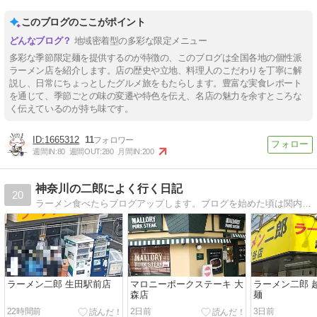
はん半分
このブログのここがポイント
地域密着型の多彩な限定メニュー
多彩な季節限定麺を提供するのが特徴の、このブログは全国各地の個性派
ラーメン店を紹介します。店の歴史や立地、料理人のこだわりを丁寧に解
説し、日常にちょっとしたグルメ旅をもたらします。豊富な実食レポート
を通じて、季節ごとの味の変遷や特色を伝え、名店の魅力を余すところな
く伝えているのが持ち味です。
1665312
11
週間IN:
80
週間OUT:
280
月間IN:
200
神奈川の二郎によく行く日記
20
ラーメン食べたらブログアップします。ブログを始めた頃は関内ばかりだったのですが、最近はちばからが多くなるような…
ラーメン二郎 生田駅前店
マロニーポークステーキ 大
ラーメン二郎 
森店
麺
22時間前
2日前
3日前