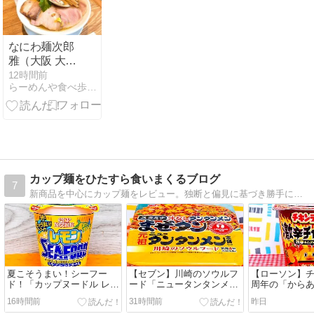
TKG」
なにわ麺次郎
雅（大阪 大阪
駅）
12時間前
らーめんや食べ歩きや史跡旅やディズニーのブログ
カップ麺をひたすら食いまくるブログ
7
新商品を中心にカップ麺をレビュー。独断と偏見に基づき勝手に評価もしています。
夏こそうまい！シーフー
【セブン】川崎のソウルフ
【ローソン】チ
ド！「カップヌードル レモ
ード「ニュータンタンメ
周年の「から
ンシーフードヌードル」を
ン」の汁なし！「元祖ニュ
コラボ！「チ
16時間前
31時間前
昨日
実食レビュー
ータンタンメン本舗監修 ま
激辛チャレンジ