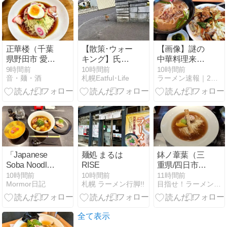
【ゆっくり解
説】
正華楼（千葉
【散策･ウォー
【画像】謎の
県野田市 愛宕
キング】氏神
中華料理来た
駅）五目冷し
参拝～夏モフ
ったｗｗｗｗ
9時間前
10時間前
10時間前
音・麺・酒
札幌Eatful･Life
ラーメン速報｜2chまとめブログ
中華＋小五目
との遭遇
ｗｗｗ
炒飯＋焼餃子
＋焼売＋テイ
クアウト
「Japanese
麺処 まるは
鉢ノ葦葉（三
Soba Noodles
RISE
重県/四日市
蔦」の「醤油
市）
10時間前
10時間前
11時間前
Mormor日記
札幌 ラーメン行脚!!
目指せ！ラーメン全国制覇（らmen's CLUB）
Soba」と「フ
ォアグラトリ
ュフ雲呑」、
「A5黒毛和牛
全て表示
SUKIYAKI