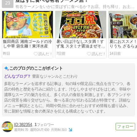
並ばずに食べる有名ラーメン店！
23
有名ラーメンをいかに並ばずに食べるか？お店、持ち帰り、お土産、通販、市販生ラーメン、カップ麺まで、紹介してます。
飯田商店 湘南ゴールドの冷
暑い日は汁なしスタ満！す
夏におススメ！
し中華 袋生麺！東洋水産
ず鬼 スタミナ醤油まぜそば
りうち ざるら
カップ麺！明星 ファミマル
麺！醤油味 ア
昨日
7日前
14日前
このブログのここがポイント
豊富なジャンルとこだわり
多彩なラーメンを追求する記事は、旬の味や限定品に焦点を当てつつ、各
店の特色と歴史を巧みに紹介します。汁なしやまぜそばをはじめ、辛味や
濃厚なスープの魅力を伝え、多くの人の食欲を刺激します。各ブランドや
店の背景を織り交ぜながら、食べる喜びが伝わる記述が特徴です。詳細な
メニュー解説とともに、時期や気分に合わせたおすすめ情報も盛り込み、
常に新鮮な情報と食の奥深さを伝える構成となっています。
382354
1
週間IN:
70
週間OUT:
430
月間IN:
310