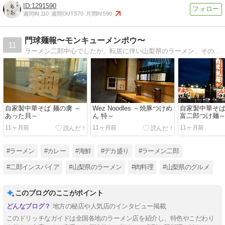
1291590
週間IN:
110
週間OUT:
570
月間IN:
590
門球麺報〜モンキューメンポウ〜
11
ラーメン二郎中心でしたが、転居に伴い山梨県のラーメン、その他グルメを中心にご紹介します。二郎もまだまだ現役！適宜ご紹介します。
自家製中華そば 麺の虜 ～
Wez Noodles ～焼豚つけめ
自家製中華そば
あった貝～
ん 特～
富二郎つけ麺
11ヶ月前
11ヶ月前
11ヶ月前
#ラーメン
#カレー
#海鮮
#デカ盛り
#ラーメン二郎
#二郎インスパイア
#山梨県のラーメン
#肉料理
#山梨県のグルメ
このブログのここがポイント
地方の秘店や人気店のインタビュー掲載
このドリッチなガイドは全国各地のラーメン店を紹介し、特色やこだわり