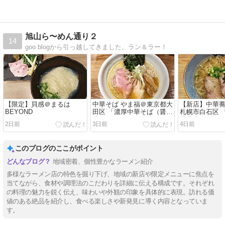
旭山ら〜めん通り２
14
goo blogから引っ越してきました。ラン＆ラー！
【限定】貝感＠まるは
中華そば やま福＠東京都大
【新店】中華蕎
BEYOND
田区 「濃厚中華そば（醤
札幌市白石区 
油）」
華蕎麦」
2日前
3日前
4日前
このブログのここがポイント
地域密着、個性豊かなラーメン紹介
多様なラーメン店の特色を掘り下げ、地域の新店や限定メニューに焦点を
当てながら、食材や調理法のこだわりを詳細に伝える構成です。それぞれ
の料理の魅力を鋭く伝え、味わいや外観の印象を具体的に表現。訪れる価
値のある絶品を紹介し、食べる楽しさや新発見に導く内容となっていま
す。