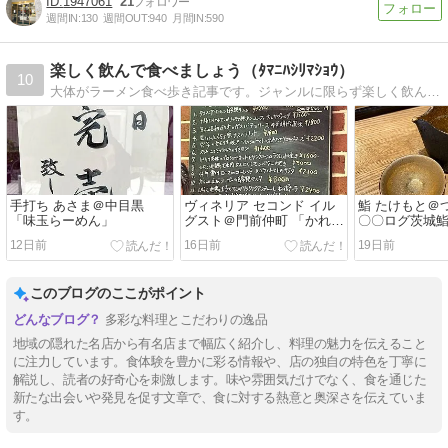
1947061
21
週間IN:
130
週間OUT:
940
月間IN:
590
楽しく飲んで食べましょう（ﾀﾏﾆﾊｼﾘﾏｼｮｳ）
10
大体がラーメン食べ歩き記事です。ジャンルに限らず楽しく飲んで食べましょう！
手打ち あさま＠中目黒
ヴィネリア セコンド イル
鮨 たけもと＠
「味玉らーめん」
グスト＠門前仲町 「かれん
〇〇ログ茨城
バル」
ーワン」
12日前
16日前
19日前
このブログのここがポイント
多彩な料理とこだわりの逸品
地域の隠れた名店から有名店まで幅広く紹介し、料理の魅力を伝えること
に注力しています。食体験を豊かに彩る情報や、店の独自の特色を丁寧に
解説し、読者の好奇心を刺激します。味や雰囲気だけでなく、食を通じた
新たな出会いや発見を促す文章で、食に対する熱意と奥深さを伝えていま
す。