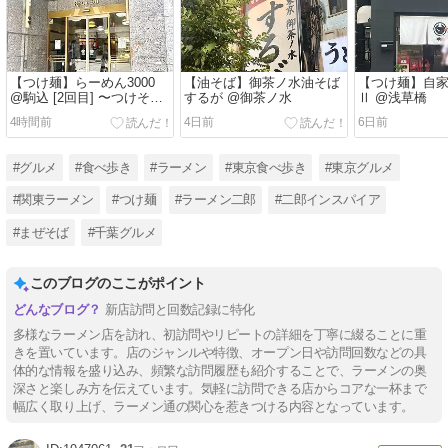
【つけ麺】らーめん3000
【油そば】御茶ノ水油そば
【つけ麺】自
@駒込 [2回目] 〜つけそば
するが @御茶ノ水
Ⅱ @浅草橋
＜醤油＞〜
4時間前
4日前
6日前
#グルメ
#食べ歩き
#ラーメン
#東京食べ歩き
#東京グルメ
#関東ラーメン
#つけ麺
#ラーメン二郎
#二郎インスパイア
#まぜそば
#千葉グルメ
このブログのここがポイント
新店訪問と回数記録に特化
多様なラーメン店を訪れ、初訪問やリピートの詳細を丁寧に綴ることに重
きを置いています。店のジャンルや特徴、オープン日や訪問回数などの具
体的な情報を盛り込み、頻繁な訪問履歴も紹介することで、ラーメンの奥
深さと楽しみ方を伝えています。気軽に訪問できる店からコアな一杯まで
幅広く取り上げ、ラーメン通の関心を惹きつける内容となっています。