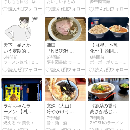
さしもも日記 坂の上の雲松山市から
おいしいまとめ
夢中図書館
煮干しの限界
突破！20種類
の旨味が凝縮
「キング・オ
ブ・マニア・
ニボプレッ
ソ」
天下一品とか
蒲田
【 豚星。〜乳
いう定期的に
「NIBOSHIMANIA」！
化〜 】㊗️開
行っては「こ
煮干しの限界
店！マニアも
6時間前
6時間前
6時間前
ラーメン速報｜2chまとめブログ
夢中図書館 ラーメン館
ボーボーボリューミー
んなもん
突破！20種類
ビビる破壊力
か…」ってな
の旨味が凝縮
つけ麺。
るラーメン屋
「キング・オ
wwwwwww
ブ・マニア・
ニボプレッ
ソ」
ラギちゃんラ
文殊（大山）
《節系の香り
ーメン 【 札幌
冷やかけうど
高さが感じら
の二郎系ラー
ん＋岩のり＋
れる和風な醤
7時間前
7時間前
7時間前
燃える ☆ 美食 ♪
音・麺・酒
ZATSUのラーメン
メン 】☆ 塩つ
ゲソ天
油ラーメン!》
け麺 ♪
らぁ麺 井上商