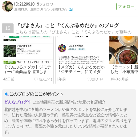
2129910
9
週間IN:
95
週間OUT:
375
月間IN:
395
『ぴよさん』こと『てんぷるめだか』のブログ
15
こちらは管理人の『ぴよさん』こと『てんぷるめだか』が趣味のメダカ飼育や販売、我が家が建てた一条工務店のi-smartのこと、ラーメン店巡り等々を綴ったりしている雑記ブログです(^^)
【てんぷるメダカ】ジモテ
【メダカ】てんぷるめだか
【ラーメン】
ィーに新商品を追加しまし
『ジモティー』にてメダカ
した『小布施
た！
と水生植物の販売を開始し
野』さんへ行
42日前
1年前
1年3ヶ月前
ました！
た！
このブログのここがポイント
ご当地麺料理の新規情報と地元の名店紹介
北信越を中心に各地のラーメン店や食のスポットを気軽に紹介していま
す。訪れた店舗の人気度や予約・整理券の注意点など役立つ情報をまと
め、読者が気軽に訪れるきっかけを作っています。趣味のグルメ巡りを楽
しむ方に向けた、実際の体験を元にしたリアルな情報が展開されていま
す。