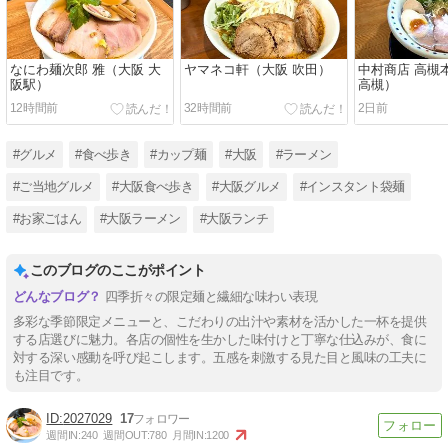
なにわ麺次郎 雅（大阪 大
ヤマネコ軒（大阪 吹田）
中村商店 高槻
阪駅）
高槻）
12時間前
32時間前
2日前
#グルメ
#食べ歩き
#カップ麺
#大阪
#ラーメン
#ご当地グルメ
#大阪食べ歩き
#大阪グルメ
#インスタント袋麺
#お家ごはん
#大阪ラーメン
#大阪ランチ
このブログのここがポイント
四季折々の限定麺と繊細な味わい表現
多彩な季節限定メニューと、こだわりの出汁や素材を活かした一杯を提供
する店選びに魅力。各店の個性を生かした味付けと丁寧な仕込みが、食に
対する深い感動を呼び起こします。五感を刺激する見た目と風味の工夫に
も注目です。
2027029
17
週間IN:
240
週間OUT:
780
月間IN:
1200