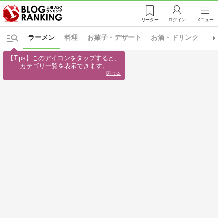
リーダー
ログイン
メニュー
ラーメン
料理
お菓子・デザート
お酒・ドリンク
レ
【Tips】このアイコンをタップすると、

カテゴリ一覧を表示できます。
閉じる