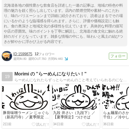
北海道各地の個性豊かな飲食店を詳述した一連の記事は、地域の特色や料
理の魅力を鋭く照らし出しています。店内の禁煙空間や素材へのこだわ
り、味のバリエーションまで詳細に紹介されており、読者はまるでその場
にいるかのような臨場感を得られます。さらに、評価や価格設定にも触
れ、食の奥深さと地域文化の多様性を伝えています。具体的な料理の描写
や店の雰囲気、味のポイントを丁寧に解説し、北海道の食文化に触れる絶
好のガイドとなっています。雑多な情報の中にも、味わいと風土の結びつ
きが鮮やかに浮かび上がる内容です。
1599875
12
週間IN:
80
週間OUT:
760
月間IN:
440
Morimi の "らーめんになりたい！"
19
らーめんになれたらずっとらーめんのこと考えていられるのになぁ（´-`）.｡oO
豚骨味噌ラーメン じゃぐら
九段 井さい（九段下）／
らぁ麺屋のさ
（新高円寺）／夏季限定 冷
【夏季限定】つけそば
千住）／冷や
やし稲庭塩短麺＋味玉
～白トリュフ
2日前
34日前
36日前
＋トマトのコ