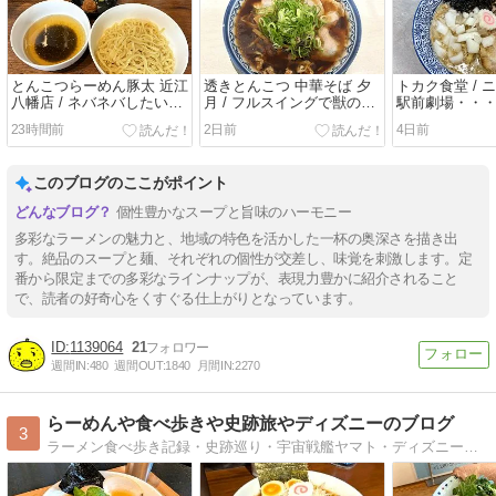
とんこつらーめん豚太 近江
透きとんこつ 中華そば 夕
トカク食堂 / 
八幡店 / ネバネバしたい
月 / フルスイングで獣の咆
駅前劇場・・
LONELY NIGHT・・・冷製
哮を・・・菊醤 ＠大阪府吹
干中華そば ＠
23時間前
2日前
4日前
和昆布つけ麺 ＠滋賀県近江
田市
摂津富田
八幡市
このブログのここがポイント
個性豊かなスープと旨味のハーモニー
多彩なラーメンの魅力と、地域の特色を活かした一杯の奥深さを描き出
す。絶品のスープと麺、それぞれの個性が交差し、味覚を刺激します。定
番から限定までの多彩なラインナップが、表現力豊かに紹介されること
で、読者の好奇心をくすぐる仕上がりとなっています。
1139064
21
週間IN:
480
週間OUT:
1840
月間IN:
2270
らーめんや食べ歩きや史跡旅やディズニーのブログ
3
ラーメン食べ歩き記録・史跡巡り・宇宙戦艦ヤマト・ディズニー・スターウォーズ、ジャイアンツとお家の日記。