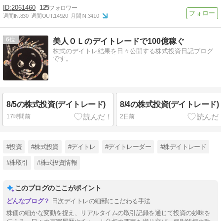
2061460
125
週間IN:
830
週間OUT:
14920
月間IN:
3410
6
美人ＯＬのデイトレードで100億稼ぐ
株式のデイトレ結果を日々公開する株式投資日記ブログ
です。
8/5の株式投資(デイトレード)
8/4の株式投資(デイトレード)
17時間前
2日前
#投資
#株式投資
#デイトレ
#デイトレーダー
#株デイトレード
#株取引
#株式投資情報
このブログのここがポイント
日次デイトレの細部にこだわる手法
株価の細かな変動を捉え、リアルタイムの取引記録を通じて投資の妙味を