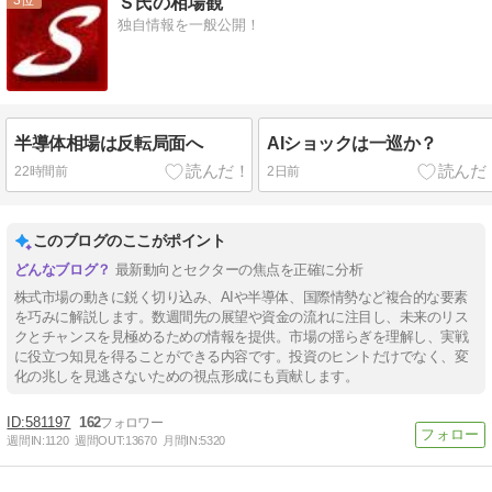
Ｓ氏の相場観
独自情報を一般公開！
半導体相場は反転局面へ
AIショックは一巡か？
22時間前
2日前
このブログのここがポイント
最新動向とセクターの焦点を正確に分析
株式市場の動きに鋭く切り込み、AIや半導体、国際情勢など複合的な要素
を巧みに解説します。数週間先の展望や資金の流れに注目し、未来のリス
クとチャンスを見極めるための情報を提供。市場の揺らぎを理解し、実戦
に役立つ知見を得ることができる内容です。投資のヒントだけでなく、変
化の兆しを見逃さないための視点形成にも貢献します。
581197
162
週間IN:
1120
週間OUT:
13670
月間IN:
5320