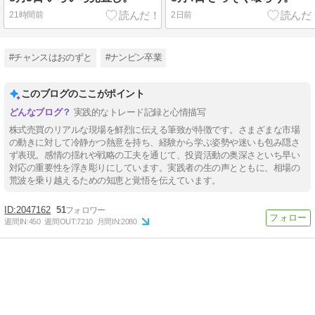
21時間前
2日前
#チャンスはおのずと
#ナンピン卒業
このブログのここがポイント
実践的なトレード記録と心情描写
株式売買のリアルな現場を鮮烈に伝える筆致が特徴です。さまざまな市場
の動きに対して冷静かつ熱意を持ち、経験から学ぶ姿勢や迷いも包み隠さ
ず表現。感情の揺れや戦略の工夫を通じて、投資活動の奥深さといち早い
対応の重要性を浮き彫りにしています。実践者の生の声とともに、相場の
荒波を乗り越えるための知恵と覚悟を伝えています。
2047162
51
週間IN:
450
週間OUT:
7210
月間IN:
2080