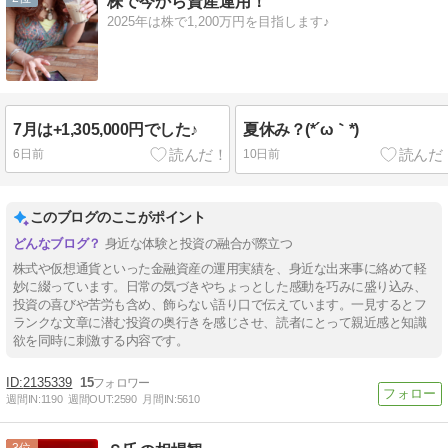
株で今から資産運用！
2025年は株で1,200万円を目指します♪
7月は+1,305,000円でした♪
夏休み？(*´ω｀*)
6日前
10日前
このブログのここがポイント
身近な体験と投資の融合が際立つ
株式や仮想通貨といった金融資産の運用実績を、身近な出来事に絡めて軽
妙に綴っています。日常の気づきやちょっとした感動を巧みに盛り込み、
投資の喜びや苦労も含め、飾らない語り口で伝えています。一見するとフ
ランクな文章に潜む投資の奥行きを感じさせ、読者にとって親近感と知識
欲を同時に刺激する内容です。
2135339
15
週間IN:
1190
週間OUT:
2590
月間IN:
5610
3