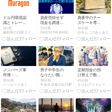
【株・デイト
レ】
ドル円環境認
資産売却せず
真夜中のチー
識とトレード
現金を調達！
ズケーキ専門
方針
有価証券担保
店「nenokoku.
9分前
15分前
16分前
歯科医の日経２２５オプション
INVESTOR BASE（米国株専門ブログ）
ゆきんこのあしあと
ローン3社徹
(ネノコク)」
底比較と失敗
のアールグレ
しないポート
イチーズケー
フォリオ活用
キ食べたよ！
術
メンバーズ事
男子中学生の
定期預金の預
件簿：
なりたい職業
け替えで数百
「66,300円の
1位がプログ
万円を移すと
30分前
34分前
41分前
ハッピーと歩く 株と先物・オプションの道
年金生活者の白日夢
もりおデイトレード日記
裏で誰が動い
ラマー
税金は？大口
たのか」
資金移動の注
意点まとめ