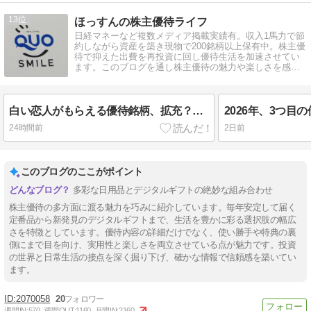
13
ほっすんの株主優待ライフ
日経マネーなど複数メディア掲載実績有。収入1馬力で節
約しながら資産を築き現物で200銘柄以上保有中。株主優
待で抑えた出費を再投資に回し優待生活を加速させてい
ます。このブログを通し株主優待の魅力や楽しさを感じ
てもらえると嬉しいです。
白い恋人がもらえる優待銘柄、拡充？改悪？
24時間前
2日前
このブログのここがポイント
多彩な日用品とデジタルギフトの絶妙な組み合わせ
株主優待の多方面に渡る魅力を巧みに紹介しています。毎年安定して届く
定番品から新発見のデジタルギフトまで、生活を豊かに彩る選択肢の幅広
さを特徴としています。優待内容の詳細だけでなく、使い勝手や特典の裏
側にまで目を向け、実用性と楽しさを両立させている点が魅力です。投資
の世界と日常生活の接点を深く掘り下げ、確かな情報で信頼感を築いてい
ます。
2070058
20
週間IN:
570
週間OUT:
1160
月間IN:
2160