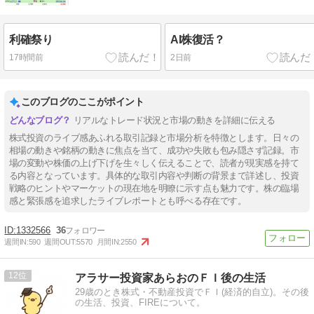
利確祭り
AI株復活？
17時間前
2日前
このブログのここがポイント
リアルなトレード状況と市場の動きを詳細に伝える
株式投資のライブ感あふれる取引記録と市場分析を特徴とします。日々の
相場の動きや銘柄の動きに焦点を当て、成功や失敗も包み隠さず記録。市
場の変動や株価の上げ下げを生々しく伝えることで、読者が現実感を持て
る内容となっています。具体的な取引内容や判断の背景まで詳述し、投資
戦略のヒントやマーケットの現在地を明瞭に示す点も魅力です。株の臨場
感と緊張感を追求したライブレポートとも呼べる存在です。
1332566
36
週間IN:
590
週間OUT:
5570
月間IN:
2550
12
アラサー投資家あらおのＦＩ後の生活
29歳のとき株式・不動産投資でＦＩ(経済的自立)。その後
の生活、投資、FIREについて。