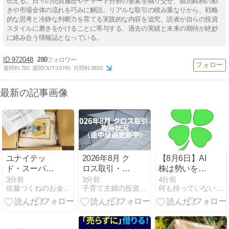
伝える。日々の売買履歴やチャート分析の要素を織り交ぜ、個別銘柄の動
きや市場全体の流れを巧みに解説。リアルな取引の積み重なりから、戦略
的な思考と冷静な判断力を育てる実践的な内容を追究。読者が自らの投資
スタイルに磨きをかけることに寄与する、過去の実績と未来の期待が絶妙
に絡み合う情報誌となっている。
972048
280
週間IN:
780
週間OUT:
19740
月間IN:
3850
最新の記事画像
ユナイテッ
2026年8月 ク
【8月6日】AI
ド・スーパー
ロス取引・取
株は勢いを維
マーケット・
得状況（途中
持できる？日
3分前
3分前
4分前
佐藤つくねのお金と暮らしの記録帳
子育て主婦の投資ブログ
何も持っていない無職が人生を豊かにするまで
ホールディン
経過更新中）
本株で確認し
グス(3222) 株
たい市場の資
主優待商品 到
金の流れと注
着 (2026/02分)
目テーマ