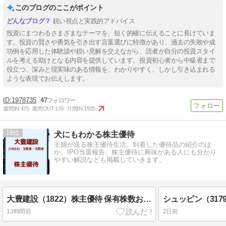
このブログのここがポイント
鋭い視点と実践的アドバイス
投資にまつわるさまざまなテーマを、短く的確に伝えることに長けていま
す。投資の賢さや勇気を引き出す言葉選びに特徴があり、過去の失敗や成
功例を応用した体験談や鋭い見解を交えながら、読者が自分の投資スタイ
ルを考える助けとなる内容を提供しています。投資初心者から中級者まで
役立つ、深みと現実味のある情報を、わかりやすく、しかし引き込まれる
ような表現でお伝えします。
1978735
47
週間IN:
475
週間OUT:
135
月間IN:
1925
19
犬にもわかる株主優待
主婦が送る株主優待生活。到着した優待品の紹介のほ
か、IPO当選報告、株主優待に興味がある人にも分かり
やすい解説なども掲載していきます。
大豊建設（1822）株主優待 保有株数および保有年数に応じた額のクオカード（3月・9月末優待）
13時間前
2日前