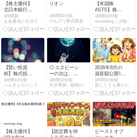
【株主優待】
リオン
【米国株
北日本銀行
ASTS】株価
(8551) 「松ぼ
$70台へ下落
1時間10分前
1時間前
1時間10分前
のんびり株式投資
まあ適当に生活できて、株主優待も
arrowblog｜少額、長期投資で資産を増やす投資ブログ
っくり ジェラ
は絶好の買い
ートセット
場？Meta（旧
B」 が到着
Facebook）提
(2026/8/5)
携の噂と
BlueBird打ち
上げ成功、楽
天モバイルの
最新動向を徹
【賢い投資
◎ エヌピーシ
2026年8月の
底解説！
術】株式投資
ーの次は、隠
資産額公開⌇さ
で税制優遇を
れた大テーマ
らに増加！
1時間10分前
1時間10分前
1時間10分前
ぺんぎんロジックFP講座
天才軍師・勘助の株式風林火山
貧しくても豊かになりたい
活用して個別
に移動！
株を最大効率
で運用する方
法
【株主優待】
【固定費を抑
ビーストオブ