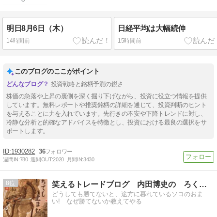
明日8月6日（木）
日経平均は大幅続伸
14時間前
15時間前
このブログのここがポイント
投資戦略と銘柄予測の鋭さ
株価の急落や上昇の裏側を深く掘り下げながら、投資に役立つ情報を提供
しています。無料レポートや推奨銘柄の詳細を通じて、投資判断のヒント
を与えることに力を入れています。先行きの不安や下降トレンドに対し、
冷静な分析と的確なアドバイスを特徴とし、投資における最良の選択をサ
ポートします。
1930282
36
週間IN:
780
週間OUT:
2020
月間IN:
3430
8
笑えるトレードブログ 内田博史の ろくでなし日記
どうしても勝てないと、途方に暮れているソコのおま
い! なぜ勝てないか教えてやる