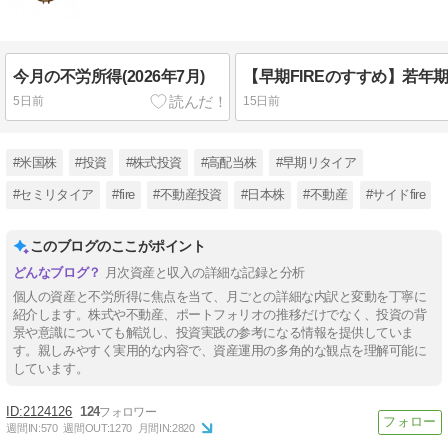
今月の不労所得(2026年7月)
5日前
15日前
#米国株
#投資
#株式投資
#高配当株
#早期リタイア
#セミリタイア
#fire
#不動産投資
#日本株
#不動産
#サイドfire
このブログのここがポイント
月次資産と収入の詳細な記録と分析
個人の資産と不労所得に焦点を当て、月ごとの詳細な内訳と変動を丁寧に
紹介します。株式や不動産、ポートフォリオの推移だけでなく、投資の背
景や意識についても解説し、投資実践の参考になる情報を提供していま
す。親しみやすく実用的な内容で、資産運用の多角的な観点を理解可能に
しています。
2124126
124
週間IN:
570
週間OUT:
1270
月間IN:
2820