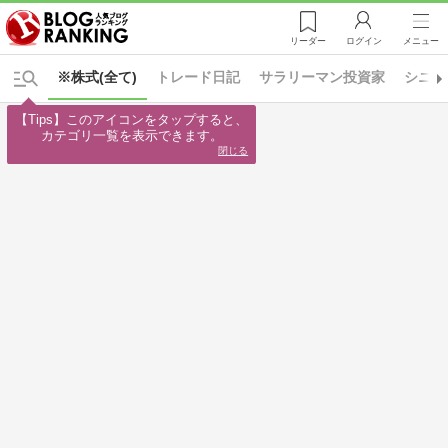
リーダー
ログイン
メニュー
※株式(全て)
トレード日記
サラリーマン投資家
シニア
【Tips】このアイコンをタップすると、

カテゴリ一覧を表示できます。
閉じる