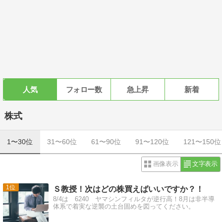
人気
フォロー数
急上昇
新着
株式
1〜30位
31〜60位
61〜90位
91〜120位
121〜150位
画像表示
文字表示
1
Ｓ教授！次はどの株買えばいいですか？！
8/4は 6240 ヤマシンフィルタが逆行高！8月は非半導
体系で着実な逆襲の土台固めを図ってください。