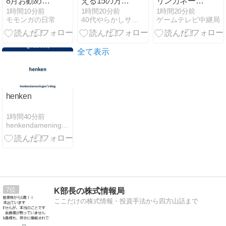
8月お勧め銘
える15の方法
リンカネーシ
柄5選 その5
⑦】不要な保
ョン レベル上
1時間10分前
1時間20分前
1時間20分前
モモンガの日常
40代やらかしサラリーマンの節約・資産形成
ゲームテレビ中継局
険を解約する
げ 攻略解説
——「もし
も」は保険で
はなく貯金で
全て表示
備える
henken
1時間40分前
henkendameningen’s blog
7
K部長の株式情報局
ここだけの株式情報・投資手法から四方山話まで