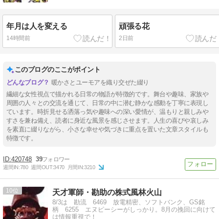
年月は人を変える
頑張る花
14時間前
2日前
このブログのここがポイント
暖かさとユーモアを織り交ぜた綴り
繊細な女性視点で描かれる日常の物語が特徴的です。舞台や趣味、家族や
周囲の人々との交流を通じて、日常の中に潜む静かな感動を丁寧に表現し
ています。時折見せる洒落っ気や趣味への深い愛情が、温もりと親しみや
すさを兼ね備え、読者に身近な風景を感じさせます。人生の喜びや哀しみ
を素直に綴りながら、小さな幸せや気づきに重点を置いた文章スタイルも
特徴です。
420748
39
週間IN:
780
週間OUT:
3470
月間IN:
3210
10
天才軍師・勘助の株式風林火山
8/3は 勘流 6469 放電精密、ソフトバンク、GS銘
柄 6255 エヌピーシーがしっかり。8月の挽回に向けて
は情報重視で！