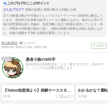
このブログのここがポイント
相場の短期と長期の動きを的確に分析
日々の株価の動きや市場のトレンドをスピーディーかつ具体的に解説して
います。国内外の出来事や経済ニュースと連動しながら、株式の上昇や下
落の背景要因を鋭く見極め、投資判断に役立つ情報を提供しています。特
に、半導体やAI関連の動向に強く、銘柄や指数の変動を詳細に追跡しなが
ら、今後の展開を予測する洞察を重視しています。
1413321
42
週間IN:
480
週間OUT:
2350
月間IN:
2380
18
愚者小路の400字
投資信託の長期投資をこよなく愛するブログ。読みやす
く、シンプルな記事を目指します。
【Yahoo知恵袋より】曲解ケーススタディ。20代の6割が投資をするようになる未来が！？を400字で。
4日前
11日前