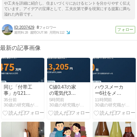
や工夫を詳細に紹介し、住まいづくりにおけるヒントを分かりやすく伝え
ています。アイデアの宝庫として、工夫次第で夢を現実にする提案に満ち
溢れた内容です。
2037429
8
週間IN:
28
週間OUT:
98
月間IN:
112
最新の記事画像
同じ「付帯工
C値0.47の家
ハウスメーカ
事」が121万
の電気代3年
ー6社をメー
円と475万円
ぶん｜月平均
ルで断った話
35分前
5時間前
11時間前
30歳の研究職がアイ工務店で建てる延床50坪の家
30歳の研究職がアイ工務店で建てる延床50坪の家
30歳の研究職がアイ工務店で建てる延床50坪の家
｜3社を横に
13,205円だっ
【引き止めは
並べた結果
た
0社】