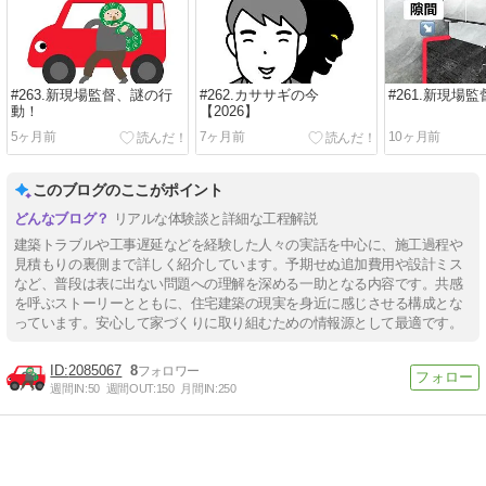
#263.新現場監督、謎の行
#262.カササギの今
#261.新現場
動！
【2026】
5ヶ月前
7ヶ月前
10ヶ月前
このブログのここがポイント
リアルな体験談と詳細な工程解説
建築トラブルや工事遅延などを経験した人々の実話を中心に、施工過程や
見積もりの裏側まで詳しく紹介しています。予期せぬ追加費用や設計ミス
など、普段は表に出ない問題への理解を深める一助となる内容です。共感
を呼ぶストーリーとともに、住宅建築の現実を身近に感じさせる構成とな
っています。安心して家づくりに取り組むための情報源として最適です。
2085067
8
週間IN:
50
週間OUT:
150
月間IN:
250