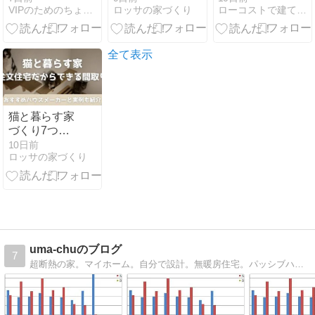
VIPのためのちょこっと風水 インテリアで今日から開運！！
ロッサの家づくり
ローコストで建てた家と子育ての話
体験談から見
学科CBT＆技
る原因と対策
能試験の合格
体験記～
全て表示
猫と暮らす家
づくり7つの
ポイント｜注
10日前
ロッサの家づくり
文住宅だから
できる間取り
とおすすめハ
ウスメーカー
uma-chuのブログ
7
超断熱の家。マイホーム。自分で設計。無暖房住宅。パッシブハウス。建築知識。