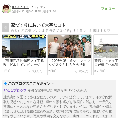
2071185
7
週間IN:
30
週間OUT:
70
月間IN:
120
家づくりにおいて大事なコト
6
現役住宅営業マンによるガチブログです！！住まいに関する役立ち情報を発信していきます！！
【延床面積約40坪アイ工務
【2026年版】改めてファン
驚愕！？アイ
店】ビルトインガレージ付
タジスタふじもとの活動内
員が建てた本気
きオシャレな実例紹介
容と自己紹介
実例紹介
2日前
6日前
5ヶ月前
このブログのここがポイント
多彩な家事導線と斬新なデザインの融合
建築実例を通じて多様な住まいのアイデアを追究しています。革新的な間
取り発想やおしゃれな外観、独自の素材選びを徹底的に解説し、一般的な
常識にとらわれない斬新さを持ち味としています。特に、敷地条件や風土
に合わせた設計提案に重点を置き、標準的な枠に留まらない住まいの可能
性を示しています。写真や動画を交えながら、実例にこめられたこだわり