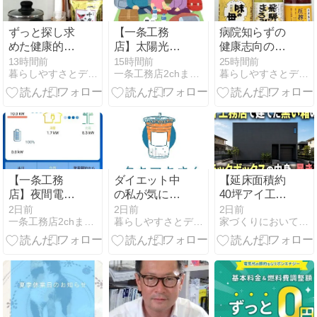
ずっと探し求
【一条工務
病院知らずの
めた健康的な
店】太陽光発
健康志向の私
最強の調味
電あれば避難
が毎日使うス
13時間前
15時間前
25時間前
暮らしやすさとデザイン性を大切にしたマイホーム計画
一条工務店2chまとめ
暮らしやすさとデザイン性を大切にしたマイホーム計画
料！
所への避難を
タメン無添加
避けられる？
調味料！
一番大事なの
は…
【一条工務
ダイエット中
【延床面積約
店】夜間電気
の私が気にな
40坪アイ工務
料金安いとこ
るタキマキさ
店】ビルトイ
2日前
2日前
2日前
一条工務店2chまとめ
暮らしやすさとデザイン性を大切にしたマイホーム計画
家づくりにおいて大事なコト
と契約して夜
ん愛用の飲み
ンガレージ付
は電気買った
物！
きオシャレな
ほうが良かっ
実例紹介
たりするんだ
ろうか