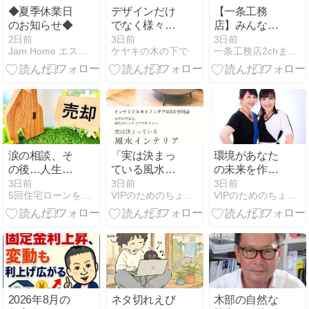
◆夏季休業日
デザインだけ
【一条工務
のお知らせ◆
でなく様々な
店】みんなは
魅力を持って
Ｎ式ってやつ
2日前
3日前
3日前
Jam Home エステート スタッフブログ
ケヤキの木の下で
一条工務店2chまとめ
いるカーペッ
やってんの？
トの床
NF両方やって
先月の電気代
は…
涙の相談、そ
「実は決まっ
環境があなた
の後…人生の
ている風水イ
の未来を作り
再出発
ンテリア」セ
ます！！
3日前
3日前
3日前
5回住宅ローンを借りたFPの10年後も後悔しない住宅購入術
VIPのためのちょこっと風水 インテリアで今日から開運！！
VIPのためのちょこっと風水 インテリアで今日から開運！！
ミナー開催
2026年8月の
ネタ切れえび
木部の自然な