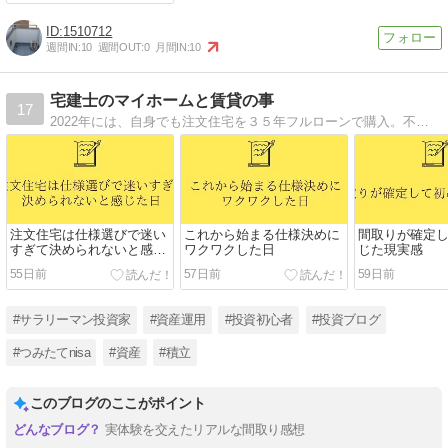
1510712
週間IN:
10
週間OUT:
0
月間IN:
10
宅建士のマイホームと賃貸の事
17
2022年には、自身でも注文住宅を３５年フルローンで購入。不動産業界で勤続12年目です。細かい内容はぼかしながら、土地探しとはどのようなのか？マイホームを建てる人はどういう行動をしているのか？などを発信します。
注文住宅は仕様選びで迷い
これから始まる仕様決めに
間取りが確定
すぎて決められないと感じ
ワクワクした日
じた現実感
た
55日前
57日前
59日前
#サラリーマン投資家
#資産運用
#投資初心者
#投資ブログ
#つみたてnisa
#資産
#積立
このブログのここがポイント
実体験を交えたリアルな間取り感想