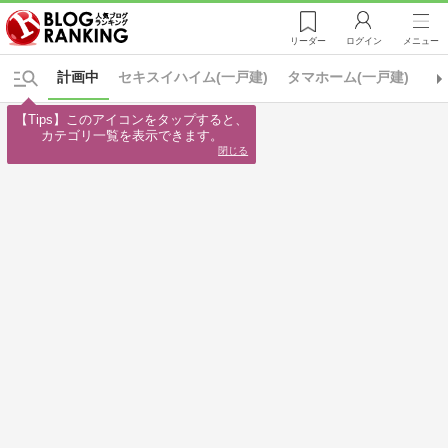
リーダー
ログイン
メニュー
計画中
セキスイハイム(一戸建)
タマホーム(一戸建)
ト
【Tips】このアイコンをタップすると、

カテゴリ一覧を表示できます。
閉じる