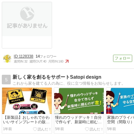
1128338
14
週間IN:
32
週間OUT:
40
月間IN:
160
新しく家を創るをサポートSatopi design
5
これから家を建てる人の為に、役に立つ情報をお知らせします。
【新製品】おしゃれでかわ
憧れのウッドデッキ！自分
家族のプライ
いいサインプレートの販売
で作らず、新築時に頼むの
空間（間取り
を開始しました！
が吉！
ょう！
1年前
5年前
5年前