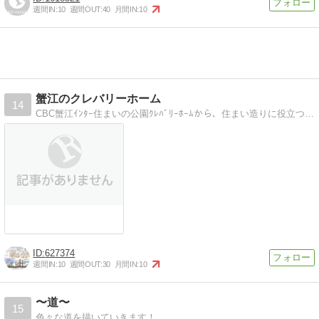
週間IN:
10
週間OUT:
40
月間IN:
10
蟹江のクレバリーホーム
14
CBC蟹江ｲﾝﾀｰ住まいの公園ｸﾚﾊﾞﾘｰﾎｰﾑから、住まい造りに役立つ(かもしれない)情報!(^^)!送ります。
627374
週間IN:
10
週間OUT:
30
月間IN:
10
〜道〜
15
色々な道を描いていきます！