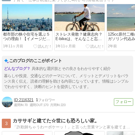
都市部の狭小住宅を選ぶ５
ストレス発散？健康志向？
125cc原付二
つの理由！【イメージだけ
E-bikeは、そんなこと忘れ
ガソリン代込み
で郊外を選ぶ？】
るほど楽しい！
円！【安い】
1年11ヶ月前
1年11ヶ月前
2年前
このブログのここがポイント
具体的な選択肢とその良さをわかりやすく紹介
暮らしや投資、交通などのテーマについて、メリットとデメリットをバラ
ンス良く伝え、読者の理解を助ける内容になっています。情報はシンプル
でわかりやすく、決断のヒントを提供しています。
2116321
1
週間IN:
70
週間OUT:
170
月間IN:
220
カササギと建てた☆世にも恐ろしい家。
3
「詐欺師ちゃうわーボケーッ！」と言った営業マンと家を建てました。着工直前に知らされた追加金は3,400万円超！「何ひとつ問題ない」とする大手ハウスメーカー。企業という笠を着た営業マンをカササギと命名し、カササギ事件として紹介しています。