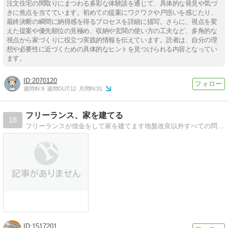
注文住宅の間取りにまつわる多彩な体験談を通じて、具体的な発見や気づ
きに焦点を当てています。初めての提案にワクワクや戸惑いを感じたり、
最終決断の瞬間に納得感を得るプロセスを詳細に描写。さらに、視点を変
えた提案や優先順位の見極め、収納や玄関の使い方の工夫など、多角的な
視点から家づくりに役立つ実践的情報を伝えています。読者は、自分の理
想や必要性に近づくための具体的なヒントを見つけられる内容となってい
ます。
2070120
週間IN:
9
週間OUT:
12
月間IN:
31
フリーランス、家を建てる
18
フリーランスが借金をして家を建てます地盤改良以外すべての問題が起こっているとハウスメーカーが言うほどの難工事？
1517201