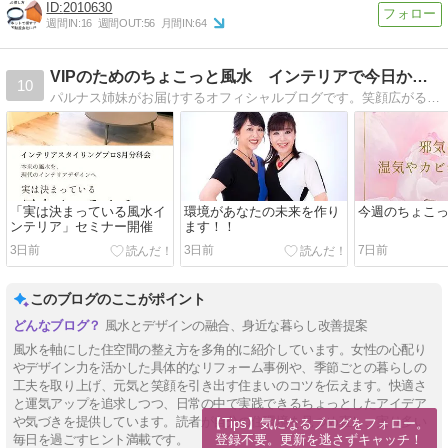
2010630
週間IN:
16
週間OUT:
56
月間IN:
64
VIPのためのちょこっと風水 インテリアで今日から開運！！
10
パルナス姉妹がお届けするオフィシャルブログです。笑顔広がる風水インテリアそして開運ライフをお届け致します。
「実は決まっている風水イ
環境があなたの未来を作り
今週のちょこ
ンテリア」セミナー開催
ます！！
3日前
3日前
7日前
このブログのここがポイント
風水とデザインの融合、身近な暮らし改善提案
風水を軸にした住空間の整え方を多角的に紹介しています。女性の心配り
やデザイン力を活かした具体的なリフォーム事例や、季節ごとの暮らしの
工夫を取り上げ、元気と笑顔を引き出す住まいのコツを伝えます。快適さ
と運気アップを追求しつつ、日常の中で実践できるちょっとしたアイデア
や気づきを提供しています。読者が自分の住環境を見つめ直し、実り多い
【Tips】気になるブログをフォロー。

登録不要。更新を逃さずキャッチ！
毎日を過ごすヒント満載です。