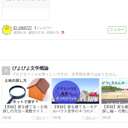
1968727
1
週間IN:
18
週間OUT:
30
月間IN:
78
ぴよぴよ文学概論
9
ブログタイトルが仰々しいですが、文学部出身ではありません。文学素人なりの考えや日々の「気づき」を徒然なるままに記していきたいと思います。
【実録】家を建てる～土地
【実録】家を建てる～モデ
【実録】家を
探しの方法～複数サイトの
ルハウス見学の４つのメリ
探し編～ 行動
比較をしつつ専門家にお願
ット～
際に起きたこ
5年前
5年前
5年前
いしよう