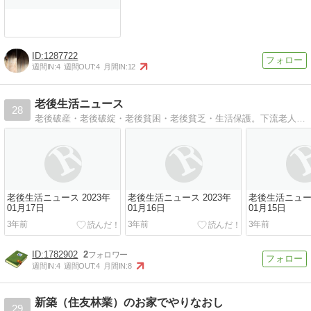
1287722
週間IN:
4
週間OUT:
4
月間IN:
12
老後生活ニュース
28
老後破産・老後破綻・老後貧困・老後貧乏・生活保護。下流老人にならないための年金生活と老後資金調達・運用に関する最新ニュース
老後生活ニュース 2023年
老後生活ニュース 2023年
老後生活ニュース
01月17日
01月16日
01月15日
3年前
3年前
3年前
1782902
2
週間IN:
4
週間OUT:
4
月間IN:
8
新築（住友林業）のお家でやりなおし
29