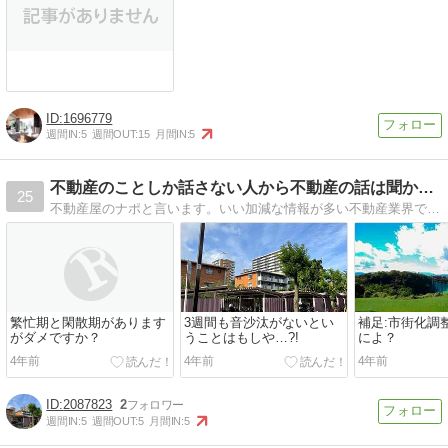
1696779
週間IN:
5
週間OUT:
15
月間IN:
5
不動産のことしか話さない人から不動産の話は聞かないほうが良い
25
不動産屋のナポと言います。いい加減な情報が多い不動産業界です。信頼できる不動産屋を探すよりも、そういう情報を切り捨てる目利きから始めたほうが、自宅用・投資用の購入判断に役立つと思います。そんなブログです。
繁忙期と閑散期があります
3週間も音沙汰がないとい
補足:市街化調
がダメですか？
うことはもしや…?!
によ？
4年前
4年前
4年前
2087823
2
週間IN:
5
週間OUT:
5
月間IN:
5