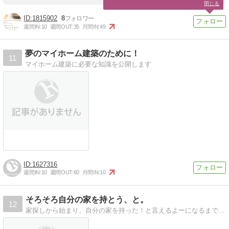
閉じる
1815902
8
週間IN:
10
週間OUT:
35
月間IN:
49
夢のマイホーム建築のために！
11
マイホーム建築に必要な知識を公開します
1627316
週間IN:
10
週間OUT:
60
月間IN:
10
そろそろ自分の家を持とう、と。
12
家探しから始まり、自分の家を持った！と言えるよーになるまでをゆっくり綴るブログ。