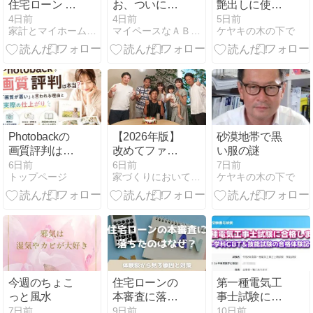
住宅ローン 固
お、ついにAI
艶出しに使う
定金利上昇、
と二人三脚デ
荏油
4日前
4日前
5日前
家計とマイホーム相談室
マイペースなＡＢ型男が家を建てるってよ。
ケヤキの木の下で
変動も利上げ
ビュー
広がる
Photobackの
【2026年版】
砂漠地帯で黒
画質評判は本
改めてファン
い服の謎
当？画質が悪
タジスタふじ
6日前
6日前
7日前
トップページ
家づくりにおいて大事なコト
ケヤキの木の下で
いと言われる
もとの活動内
理由と実際の
容と自己紹介
仕上がり
今週のちょこ
住宅ローンの
第一種電気工
っと風水
本審査に落ち
事士試験に合
たのはなぜ？
格しました ～
7日前
9日前
10日前