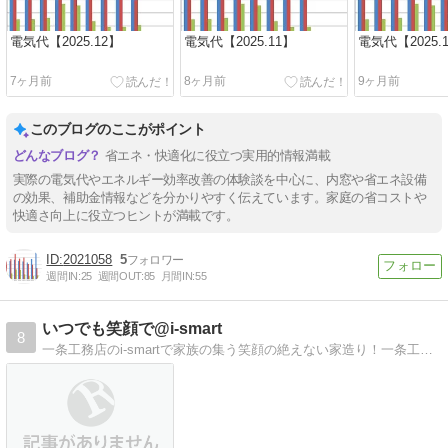
電気代【2025.12】
電気代【2025.11】
電気代【2025.
7ヶ月前
8ヶ月前
9ヶ月前
このブログのここがポイント
省エネ・快適化に役立つ実用的情報満載
実際の電気代やエネルギー効率改善の体験談を中心に、内窓や省エネ設備
の効果、補助金情報などを分かりやすく伝えています。家庭の省コストや
快適さ向上に役立つヒントが満載です。
2021058
5
週間IN:
25
週間OUT:
85
月間IN:
55
いつでも笑顔で@i-smart
8
一条工務店のi-smartで家族の集う笑顔の絶えない家造り！一条工務店で家を建築予定中の十五歳差の息子を持つ専業主婦の八割お堅めなブログ。