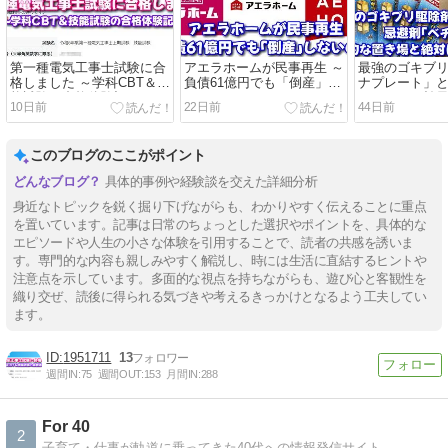
第一種電気工事士試験に合
アエラホームが民事再生 ～
最強のゴキブ
格しました ～学科CBT＆技
負債61億円でも「倒産」し
ナプレート」
能試験の合格体験記～
ないのがハウスメーカーで
チバー」の効
10日前
22日前
44日前
建てるメリット～
と絶対に家に
このブログのここがポイント
具体的事例や経験談を交えた詳細分析
身近なトピックを鋭く掘り下げながらも、わかりやすく伝えることに重点
を置いています。記事は日常のちょっとした選択やポイントを、具体的な
エピソードや人生の小さな体験を引用することで、読者の共感を誘いま
す。専門的な内容も親しみやすく解説し、時には生活に直結するヒントや
注意点を示しています。多面的な視点を持ちながらも、遊び心と客観性を
織り交ぜ、読後に得られる気づきや考えるきっかけとなるよう工夫してい
ます。
1951711
13
週間IN:
75
週間OUT:
153
月間IN:
288
For 40
2
子育て・仕事が軌道に乗ってきた40代への情報発信サイト