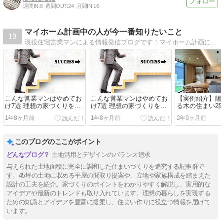
週間IN:
8
週間OUT:
24
月間IN:
16
マイホーム計画中の人が今一番知りたいこと
19
現役住宅営業マンによる情報発信ブログです！マイホーム計画において大事なこと、知りたいことについてまとめております！
こんな営業マンはやめてお
こんな営業マンはやめてお
【実例紹介】
け7選 理想の家づくりを実
け7選 理想の家づくりを実
る木の住まい2
現するために避けるべきサ
現するために避けるべきサ
1年8ヶ月前
1年8ヶ月前
2年9ヶ月前
イン
イン
このブログのここがポイント
土地活用とデザインのバランス追求
与えられた土地面積に完全に調和した住まいづくりを追究する記事群で
す。45坪の土地に収める平屋の間取り提案や、立地や家族構成を踏まえた
設計の工夫を紹介。家づくりのポイントをわかりやすく解説し、実用的な
アイデアや最新のトレンドも取り入れています。理想の暮らしを実現する
ための知識とアイデアを豊富に提案し、住まい作りに役立つ情報を届けて
います。