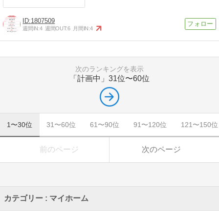
1807509
週間IN:
4
週間OUT:
6
月間IN:
4
次のランキングを表示
「計画中」
31位〜60位
1〜30位
31〜60位
61〜90位
91〜120位
121〜150位
前のページ
次のページ
カテゴリー : マイホーム