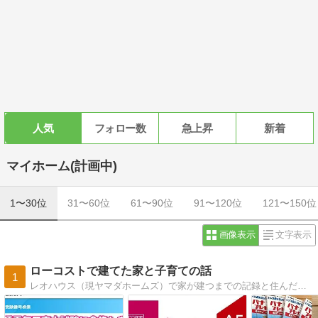
人気
フォロー数
急上昇
新着
マイホーム(計画中)
1〜30位
31〜60位
61〜90位
91〜120位
121〜150位
画像表示
文字表示
ローコストで建てた家と子育ての話
1
レオハウス（現ヤマダホームズ）で家が建つまでの記録と住んだ感想40代で出産した現在8歳と6歳の子育ての記録や旅行記事2022年に難病のネフローゼ症候群を発症した闘病日記です