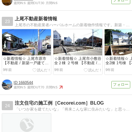
週間IN:
6
週間OUT:
30
月間IN:
6
上尾不動産新着情報
23
上尾市の不動産業者ハーバルホームの新着物件情報です。新築・中古一戸建て住宅、土地、マンションの最新情報をお届けします。売買不動産の新着・価格変更・販売再開速報。
☆新着情報☆ 上尾市原市
☆新着情報☆ 上尾市小敷谷
☆新着情報☆ 
【不動産 / 新築一戸建て】
全２棟 ２号棟 【不動産 /
全2棟 1号棟 【
全１棟
新築一戸建て】
築一戸建て】
9年前
9年前
9年前
1660544
週間IN:
5
週間OUT:
70
月間IN:
5
注文住宅の施工例［Cecorei.com］BLOG
24
「いつか家を建てたいな」「将来こんな家に住みたいな」と思ったら見て下さい。