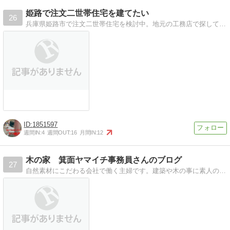
姫路で注文二世帯住宅を建てたい
26
兵庫県姫路市で注文二世帯住宅を検討中。地元の工務店で探している。そのきっかけから建てたあとのことまで(？)
1851597
週間IN:
4
週間OUT:
16
月間IN:
12
木の家 箕面ヤマイチ事務員さんのブログ
27
自然素材にこだわる会社で働く主婦です。建築や木の事に素人の私が感じた日々の事を書いています。