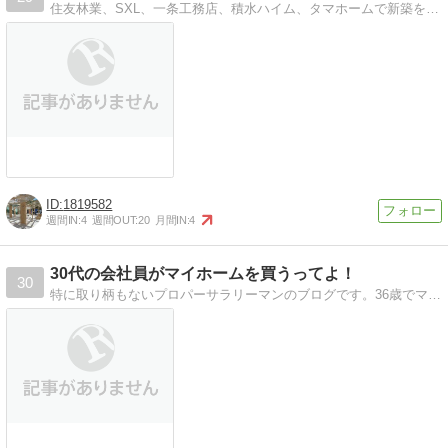
住友林業、SXL、一条工務店、積水ハイム、タマホームで新築を検討中。値引き率や各社の特徴(ほぼ雑感)を防備録代わりに書いていきます。
1819582
週間IN:
4
週間OUT:
20
月間IN:
4
30代の会社員がマイホームを買うってよ！
30
特に取り柄もないプロパーサラリーマンのブログです。36歳でマンションの売買と戸建を購入した経験談や、子育てなど色々書きます！