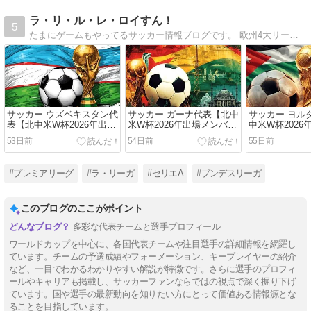
ラ・リ・ル・レ・ロイすん！
5
たまにゲームもやってるサッカー情報ブログです。 欧州4大リーグのチーム名鑑から年代別ベストイレブン、注目の若手選手まで、さまざまな特集記事をお届けします。
サッカー ウズベキスタン代
サッカー ガーナ代表【北中
サッカー ヨル
表【北中米W杯2026年出場
米W杯2026年出場メンバ
中米W杯2026
メンバー・フォーメーショ
ー・フォーメーション・ス
ー・フォーメ
53日前
54日前
55日前
ン・スタメン】
タメン】
タメン】
#プレミアリーグ
#ラ・リーガ
#セリエA
#ブンデスリーガ
このブログのここがポイント
多彩な代表チームと選手プロフィール
ワールドカップを中心に、各国代表チームや注目選手の詳細情報を網羅し
ています。チームの予選成績やフォーメーション、キープレイヤーの紹介
など、一目でわかるわかりやすい解説が特徴です。さらに選手のプロフィ
ールやキャリアも掲載し、サッカーファンならではの視点で深く掘り下げ
ています。国や選手の最新動向を知りたい方にとって価値ある情報源とな
ることを目指しています。