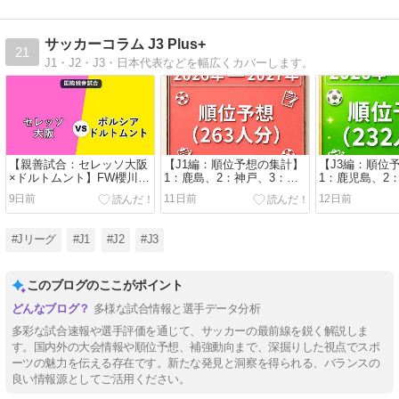
サッカーコラム J3 Plus+
21
J1・J2・J3・日本代表などを幅広くカバーします。
【親善試合：セレッソ大阪
【J1編：順位予想の集計】
【J3編：順位
×ドルトムント】FW櫻川ソ
1：鹿島、2：神戸、3：広
1：鹿児島、2
ロモンが決勝点！新体制へ
島、4：町田、5：FC東京、
松本、4：熊本
9日前
11日前
12日前
の期待が膨らむ勝利
6：名古屋、7：川崎F、8：
6：栃木SC、7
G大阪、9：C大阪、10：清
相模原、9：岐
水、11：柏、12：浦和、
馬、11：FC大
#Jリーグ
#J1
#J2
#J3
13：京都、14：横浜FM、
知、13：福島
15：東京V、16：岡山、
15：奈良、16
17：長崎、18：福岡、19：
17：琉球、18
このブログのここがポイント
千葉、20：水戸｜シンプル
滋賀、20：讃
版（263名分）
版（232名分）
多様な試合情報と選手データ分析
多彩な試合速報や選手評価を通じて、サッカーの最前線を鋭く解説しま
す。国内外の大会情報や順位予想、補強動向まで、深掘りした視点でスポ
ーツの魅力を伝える存在です。新たな発見と洞察を得られる、バランスの
良い情報源としてご活用ください。