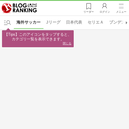
リーダー
ログイン
メニュー
海外サッカー
Jリーグ
日本代表
セリエＡ
ブンデス
【Tips】このアイコンをタップすると、

カテゴリ一覧を表示できます。
閉じる