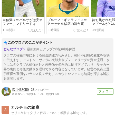
自信満々のバルサが激安オ
ブルーノ・ギマランイスの
待ち焦がれた
ファー、マドリードは…！
アーセナル移籍の舞台裏。
ァプールがバ
ロドリ争奪戦を目論んだマ
メロドラマの結末は最初か
ナウド・アラ
11時間前
13時間前
35時間前
ン・シティの誤算。
ら決まっていた…！
で獲得！
このブログのここがポイント
最新動向とクラブの財政戦略解説
クラブの移籍市場における資金調達の巧みさと、戦術や戦略の変化を明快
に伝えます。アストン・ヴィラの売却力やプレミアリーグの資金流通、さ
らには各クラブの補強方針と未来像を多角的に掘り下げており、サッカー
界の裏側と今後の動きを理解できる内容となっています。経営の視点と選
手獲得の裏側をバランス良く伝え、スカウトやファンも納得が深まる解説
を展開します。
1463059
28
週間IN:
272
週間OUT:
1292
月間IN:
1200
カルチョの箱庭
3
セリエAやイタリア代表について考察するblogです。