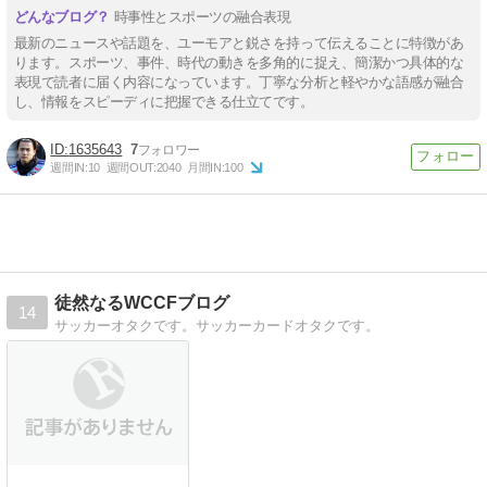
時事性とスポーツの融合表現
最新のニュースや話題を、ユーモアと鋭さを持って伝えることに特徴があ
ります。スポーツ、事件、時代の動きを多角的に捉え、簡潔かつ具体的な
表現で読者に届く内容になっています。丁寧な分析と軽やかな語感が融合
し、情報をスピーディに把握できる仕立てです。
1635643
7
週間IN:
10
週間OUT:
2040
月間IN:
100
徒然なるWCCFブログ
14
サッカーオタクです。サッカーカードオタクです。