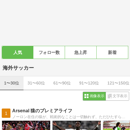
人気
フォロー数
急上昇
新着
海外サッカー
1〜30位
31〜60位
61〜90位
91〜120位
121〜150位
画像表示
文字表示
Arsenal 猿のプレミアライフ
1
ノーロン在住の猿が、戦術的なことは一切触れず、ただひたすら勢いだけでアーセナルについて書いていくblog。