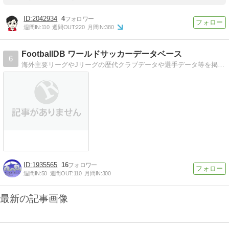
2042934
4
週間IN:
110
週間OUT:
220
月間IN:
380
FootballDB ワールドサッカーデータベース
6
海外主要リーグやJリーグの歴代クラブデータや選手データ等を掲載しています。
1935565
16
週間IN:
50
週間OUT:
110
月間IN:
300
最新の記事画像