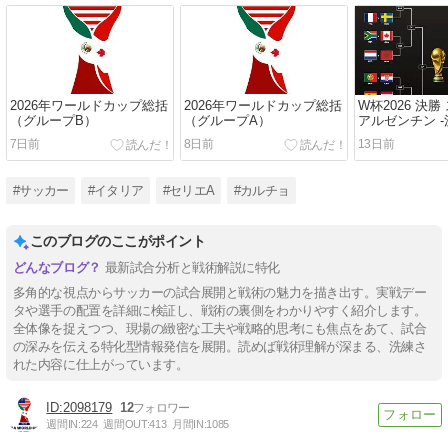
2026年ワールドカップ総括
2026年ワールドカップ総括
W杯2026 決勝
（グループB）
（グループA）
アルゼンチン -
7日前
8日前
13日前
#サッカー
#イタリア
#セリエA
#カルチョ
このブログのここがポイント
最新試合分析と戦術解説に特化
多角的な視点からサッカーの試合展開と戦術の魅力を描き出す。実戦デー
タや選手の配置を詳細に検証し、戦術の裏側をわかりやすく紹介します。
全体像を捉えつつ、現場の緻密な工夫や戦略的思考にも焦点をあて、試合
の深みを伝える特化型情報発信を展開。読めば戦術理解が深まる、洗練さ
れた内容に仕上がっています。
2098179
12
週間IN:
224
週間OUT:
413
月間IN:
1085