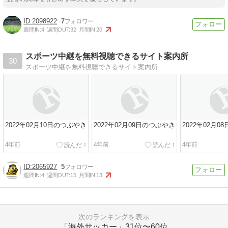
2098922
7
週間IN:
4
週間OUT:
32
月間IN:
20
スポーツ中継を無料視聴できるサイト案内所
30
スポーツ中継を無料視聴できるサイト案内所
2022年02月10日のつぶやき
2022年02月09日のつぶやき
2022年02月0
4年前
4年前
4年前
2065927
5
週間IN:
4
週間OUT:
15
月間IN:
13
次のランキングを表示
「海外サッカー」
31位〜60位