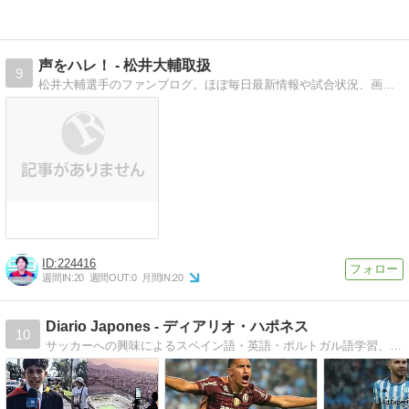
声をハレ！ - 松井大輔取扱
9
松井大輔選手のファンブログ。ほぼ毎日最新情報や試合状況、画像や動画などを紹介しています。
224416
週間IN:
20
週間OUT:
0
月間IN:
20
Diario Japones - ディアリオ・ハポネス
10
サッカーへの興味によるスペイン語・英語・ポルトガル語学習、サッカー観戦記、海外訪問、中南米ビジネスなどに関する記事