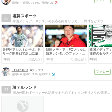
週間IN:
7
週間OUT:
4452
月間IN:
21
塩韓スポーツ
23
韓国メディア、ネチズンの反応を紹介サッカー・野球などスポーツに関する韓国メディア、ネチズンの反応を紹介
天野純アシストの全北、K
韓国メディア：FCソウルに
韓国メディア
リーグ開幕戦で蔚山に逆転
短期レンタルのファン・ウ
獲得のセルテ
負け…「うそつき あまの」
ィジョ、鹿児島キャンプで
ヒョンギュと
3年前
3年前
4年前
の横断幕も
軽快の動き
ンの選択は？
1423183
4
週間IN:
6
週間OUT:
66
月間IN:
12
珍テルランド
24
国内外問わずサッカーの記事をまとめてますインテリスタの管理人が国内外問わずサッカー記事をまとめています。