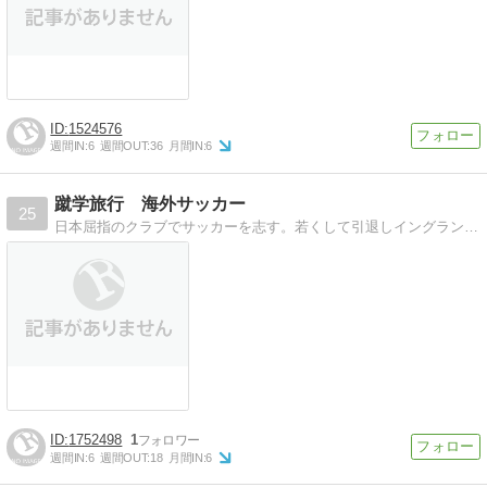
1524576
週間IN:
6
週間OUT:
36
月間IN:
6
蹴学旅行 海外サッカー
25
日本屈指のクラブでサッカーを志す。若くして引退しイングランドに渡り、英国立大学を卒業。スペイン等、欧州各地でジャーナリスト、サッカーコーチとしてキャリアを積む。
1752498
1
週間IN:
6
週間OUT:
18
月間IN:
6