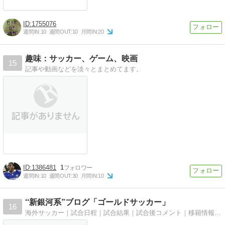
1755076
週間IN:
10
週間OUT:
10
月間IN:
20
趣味：サッカー、ゲーム、映画
15
記事や動画などを淡々とまとめてます。
1386481
1
週間IN:
10
週間OUT:
30
月間IN:
10
‘‘新銀河系”ブログ「ゴールドサッカー」
16
海外サッカー｜試合日程｜試合結果｜試合後コメント｜移籍情報｜コラム｜CL情報｜クラブW杯情報｜などを配信します。