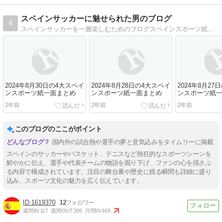
スペインサッカーに魅せられた男のブログ
4
スペインサッカーを一層楽しむためのブログスペインスポーツ紙一面の速報、リーガやスペイン代表の様々なデータを紹介中。
2024年8月30日の4大スペイ
2024年8月28日の4大スペイ
2024年8月27
ンスポーツ紙一面まとめ
ンスポーツ紙一面まとめ
ンスポーツ紙
2年前
2年前
2年前
このブログのここがポイント
国内外の試合熱や選手の夢と意気込みをタイムリーに掲載
スペインのサッカーやバスケット、テニスなど熱狂的なスポーツシーンを
鮮やかに伝え、選手や代表チームの物語を掘り下げ、ファンの心を揺さぶ
る内容で構成されています。注目の舞台裏や歴史に残る瞬間も詳細に盛り
込み、スポーツ文化の魅力を広く伝えています。
1619370
12
週間IN:
117
週間OUT:
306
月間IN:
468