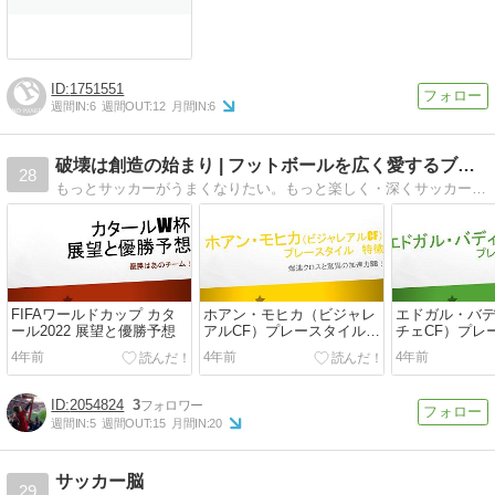
1751551
週間IN:
6
週間OUT:
12
月間IN:
6
破壊は創造の始まり | フットボールを広く愛するブログ
28
もっとサッカーがうまくなりたい。もっと楽しく・深くサッカー観戦したい。日本代表がワールドカップで優勝するために自分にできる事は無いか？そんな事を考えつつ記事を更新しております。
FIFAワールドカップ カタ
ホアン・モヒカ（ビジャレ
エドガル・バ
ール2022 展望と優勝予想
アルCF）プレースタイル
チェCF）プレ
特徴
特徴
4年前
4年前
4年前
2054824
3
週間IN:
5
週間OUT:
15
月間IN:
20
サッカー脳
29