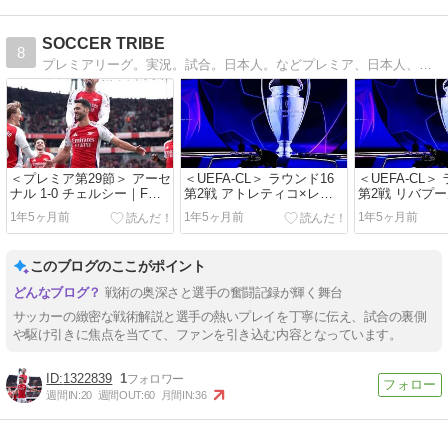
SOCCER TRIBE
8
プレミアリーグ。実況。試合。日本人。などプレミア、日本人、試合結果を情報と雑感、まとめ等。
＜プレミア第29節＞ アーセ
＜UEFA-CL＞ ラウンド16
＜UEFA-CL＞
ナル 1-0 チェルシー｜FW
第2戦 アトレティコ×レア
第2戦 リバプー
メリーノ弾で守りきったア
ル、アーセナル×PSV、リ
バルサ×ベンフ
1年5ヶ月前
1年5ヶ月前
1年5ヶ月前
ーセナルがリーグ戦4試合
ール×ドルトムント、アス
ークーゼン×バ
ぶりの勝利！
トンビラ×ブルージュの試
インテル×フェ
合結果
結果
このブログのここがポイント
戦術の奥深さと選手の奮闘記録が輝く舞台
サッカーの緻密な戦術解説と選手の熱いプレイを丁寧に伝え、試合の裏側
や駆け引きに焦点を当てて、ファンを引き込む内容となっています。
1322839
1
週間IN:
20
週間OUT:
60
月間IN:
36