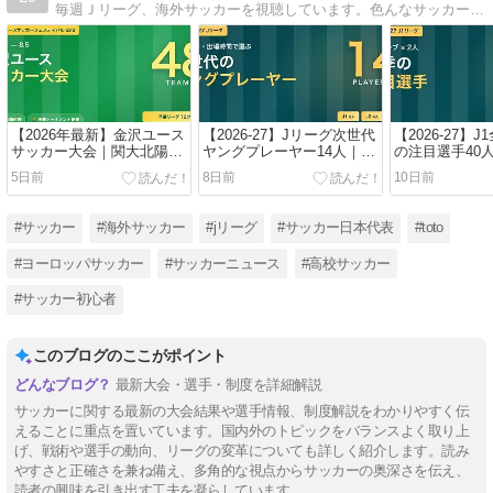
毎週Ｊリーグ、海外サッカーを視聴しています。色んなサッカー情報をアップしています。
【2026年最新】金沢ユース
【2026-27】Jリーグ次世代
【2026-27】J
サッカー大会｜関大北陽が
ヤングプレーヤー14人｜
の注目選手40
優勝！48チームの予選リー
J1・J2・J3で出場を掴んだ
2人ずつ紹介
5日前
8日前
10日前
グ順位表・決勝トーナメン
若手を紹介
ト全結果
#サッカー
#海外サッカー
#jリーグ
#サッカー日本代表
#toto
#ヨーロッパサッカー
#サッカーニュース
#高校サッカー
#サッカー初心者
このブログのここがポイント
最新大会・選手・制度を詳細解説
サッカーに関する最新の大会結果や選手情報、制度解説をわかりやすく伝
えることに重点を置いています。国内外のトピックをバランスよく取り上
げ、戦術や選手の動向、リーグの変革についても詳しく紹介します。読み
やすさと正確さを兼ね備え、多角的な視点からサッカーの奥深さを伝え、
読者の興味を引き出す工夫を凝らしています。