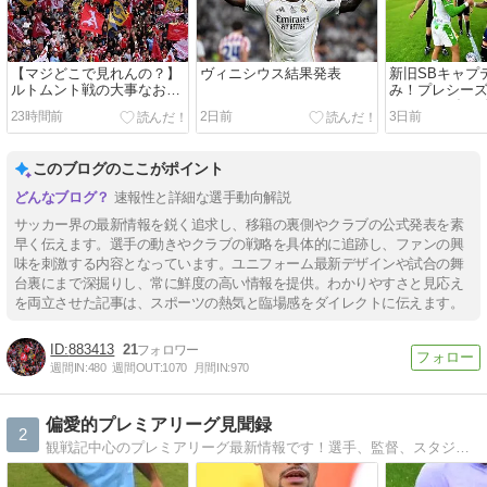
【マジどこで見れんの？】
ヴィニシウス結果発表
新旧SBキャプ
ルトムント戦の大事なお知
み！プレシー
らせ
ジェリンダー
23時間前
2日前
3日前
このブログのここがポイント
速報性と詳細な選手動向解説
サッカー界の最新情報を鋭く追求し、移籍の裏側やクラブの公式発表を素
早く伝えます。選手の動きやクラブの戦略を具体的に追跡し、ファンの興
味を刺激する内容となっています。ユニフォーム最新デザインや試合の舞
台裏にまで深掘りし、常に鮮度の高い情報を提供。わかりやすさと見応え
を両立させた記事は、スポーツの熱気と臨場感をダイレクトに伝えます。
883413
21
週間IN:
480
週間OUT:
1070
月間IN:
970
偏愛的プレミアリーグ見聞録
2
観戦記中心のプレミアリーグ最新情報です！選手、監督、スタジアム、観戦記から英国文化、旅行まで、プレミアリーグネタ満載！