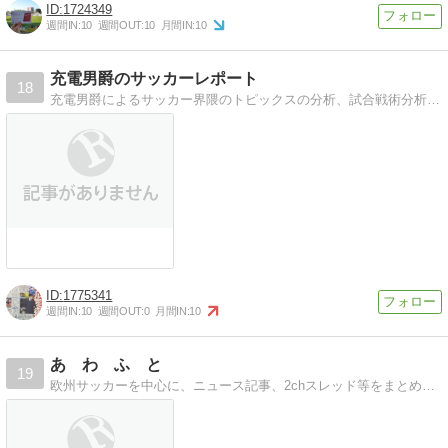
1724349
週間IN:
10
週間OUT:
10
月間IN:
10
充電男爵のサッカーレポート
18
充電男爵によるサッカー界隈のトピックスの分析、試合戦術分析ブログ
1775341
週間IN:
10
週間OUT:
0
月間IN:
10
あ わ ふ と
19
欧州サッカーを中心に、ニュース記事、2chスレッド等をまとめたブログです。