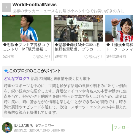
WorldFootballNews
7
世界のサッカーニュースをお届け小ネタ中心でお笑い好きの方に
◆朗報◆プレミア昇格コヴ
◆悲報◆藤枝MyFC率いる
◆Ｊ補強◆浦和
ェントリーMF坂元達裕、
槙野智章監督、プラカード
トーク・シティ
PSMでPSMエスパニョー
でおかしなサインを出し始
を獲得へ！元
52分前
2時間前
3時間20分前
ル戦でゴール！
めてしまう🤣
ＭＦの補強に
このブログのここがポイント
話題の瞬間と裏事情を鋭く切り取る
時事やスポーツを中心に、世間を騒がす話題の裏側や明るみに出ない側面
を、鋭い観点から紹介します。身近なアイコンや有名人の本音や動きに焦
点を当て、軽やかさと的確さを併せ持った文章で取り上げるため、読者は
時に笑い、時に驚きながら情報を楽しむことができるのが特徴です。時系
列の裏話やエピソードを通じて、政治・スポーツ・エンタメの枠を超えた
多角的な視点も提供しています。
1373876
6
週間IN:
28
週間OUT:
1940
月間IN:
80