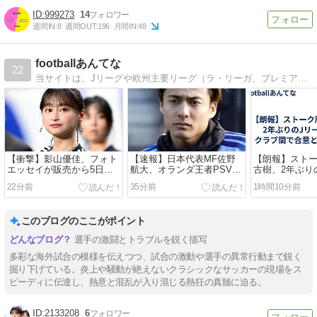
999273
14
週間IN:
8
週間OUT:
196
月間IN:
48
footballあんてな
22
当サイトは、Jリーグや欧州主要リーグ（ラ・リーガ、プレミアリーグなど）を中心に、サッカー関連ブログの新着情報や芸能情報を集約したブログ投稿型アンテナサイトです。
【衝撃】影山優佳、フォト
【速報】日本代表MF佐野
【朗報】スト
エッセイが販売から5日で
航大、オランダ王者PSV加
古樹、2年ぶり
重版決定！
入キター、兄弟そろって凄
帰か…クラブ
22分前
35分前
1時間10分前
すぎるｗｗｗ
地報道 ！！
このブログのここがポイント
選手の激闘とトラブルを鋭く描写
多彩な海外試合の模様を伝えつつ、試合の激動や選手の異常行動まで鋭く
掘り下げている。炎上や騒動が絶えないクラシックなサッカーの現場をス
ピーディに伝達し、熱意と混乱が入り混じる熱狂の真髄に迫る。
2133208
6