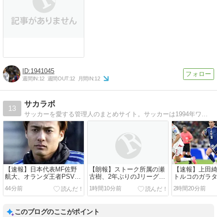
1941045
週間IN:
12
週間OUT:
12
月間IN:
12
サカラボ
13
サッカーを愛する管理人のまとめサイト。サッカーは1994年ワールドカップから見始めて今に至る、アイドルはロナウジーニョ
【速報】日本代表MF佐野
【朗報】ストーク所属の瀬
【速報】上田
航大、オランダ王者PSV加
古樹、2年ぶりのJリーグ復
トルコのガラ
入キター、兄弟そろって凄
帰か…クラブ間で合意と現
額オファーキ
44分前
1時間10分前
2時間20分前
すぎるｗｗｗ
地報道 ！！
ｗｗ
このブログのここがポイント