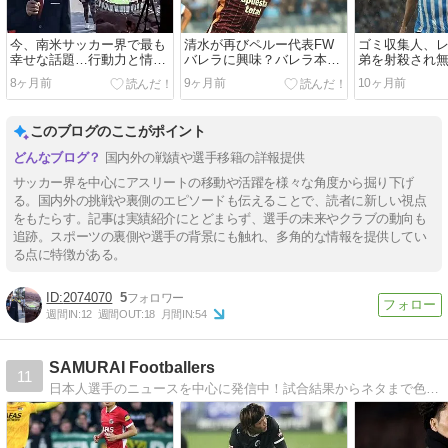
今、南米サッカー界で最も
清水が再びペルー代表FW
ゴミ収集人、
幸せな話題…行動力と情熱
バレラに興味？バレラ本人
弟を射殺され
で人生を変えた15歳の少年
の発言は？現状のまとめ
獄…22歳まで
8ヶ月前
9ヶ月前
10ヶ月前
の物語
か知らなかっ
タドーレス決
メンゴと対戦
このブログのここがポイント
国内外の戦績や選手移籍の詳報提供
サッカー界を中心にアスリートの移動や活躍を様々な角度から掘り下げ
る。国内外の挑戦や裏側のエピソードも伝えることで、読者に新しい視点
をもたらす。記事は実績紹介にとどまらず、選手の未来やクラブの動向も
追跡。スポーツの裏側や選手の背景にも触れ、多角的な情報を提供してい
る点に特徴がある。
2074070
5
週間IN:
12
週間OUT:
18
月間IN:
54
SAMURAI Footballers
11
日本人選手のニュースを中心に発信中！試合結果からネタまで色々まとめてます