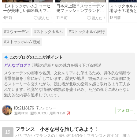
【ストックホルム】コーヒ
日本未上陸？スウェーデン
ストックホル
ーが美味しい南米風カフェ
発ファッションブランド2
場は今？場所
Volca Coffee Roasters
選！人気のArketと& Other
4日前
11日前
18日前
Söder
Stories
#スウェーデン
#ストックホルム
#ストックホルム旅行
#ストックホルム観光
このブログのここがポイント
現場の詳細と街の魅力を掘り下げる解説
スウェーデンの都市や名所、文化をリアルに伝えるため、具体的な場所や
背景情報を丁寧に紹介しています。歴史や地理、観光スポットの裏側にあ
るストーリーを交えながら、読む者が北欧の空気を感じ取れるよう工夫さ
れています。視覚的な情報や体験談を盛り込み、ただの説明に終わらない
魅力的な内容を追求しています。
2118176
7
週間IN:
10
週間OUT:
90
月間IN:
120
フランス 小さな村を旅してみよう！
15
パリでないフランスの可愛い村を紹介！フランスと言えば、誰もが憧れるパリ。でも一歩飛び出し小さな村を巡ってみませんか？