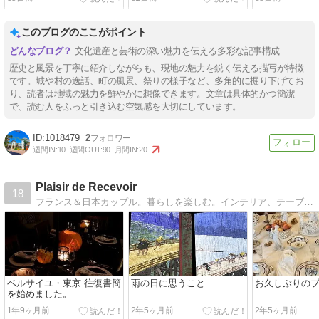
このブログのここがポイント
文化遺産と芸術の深い魅力を伝える多彩な記事構成
歴史と風景を丁寧に紹介しながらも、現地の魅力を鋭く伝える描写が特徴
です。城や村の逸話、町の風景、祭りの様子など、多角的に掘り下げてお
り、読者は地域の魅力を鮮やかに想像できます。文章は具体的かつ簡潔
で、読む人をふっと引き込む空気感を大切にしています。
1018479
2
週間IN:
10
週間OUT:
90
月間IN:
20
Plaisir de Recevoir
18
フランス＆日本カップル。暮らしを楽しむ。インテリア、テーブルコーディネート、フランス家庭料理、おもてなし、暮らしのこと。
ベルサイユ・東京 往復書簡
雨の日に思うこと
お久しぶりの
を始めました。
1年9ヶ月前
2年5ヶ月前
2年5ヶ月前