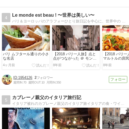
Le monde est beau ! 〜世界は美しい〜
4
パリ＆ヨーロッパのアラフォーひとり旅日記を中心に、世界中の 美し・楽し・美味し・愛し を発信中！ 現在、今年（2018年）1月のパリひとり旅日記を更新中です。
パリ ムフタール通りの小さ
【2018 パリ一人旅】点と
【2018 パリ
な名店
点がつながった ＠ モンマ
マルトルの庶
ルトル
4ヶ月前
8年前
8年前
1954126
2
週間IN:
70
週間OUT:
10
月間IN:
350
カブレーノ親父のイタリア旅行記
5
イタリア被れのカブレーノ親父のイタリア旅イタリアの食・ワイン・美術・歴史を堪能することが目的の個人珍道中ぶりを紹介します