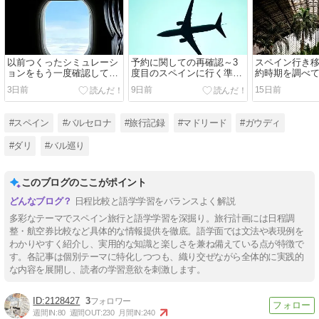
以前つくったシミュレーシ
予約に関しての再確認～3
スペイン行き
ョンをもう一度確認してみ
度目のスペインに行く準備
約時期を調べて
た～出発・マドリード到着
8
目のスペインに
3日前
9日前
15日前
な2日間～3度目のスペイン
に行く準備 9
#スペイン
#バルセロナ
#旅行記録
#マドリード
#ガウディ
#ダリ
#バル巡り
このブログのここがポイント
日程比較と語学学習をバランスよく解説
多彩なテーマでスペイン旅行と語学学習を深掘り。旅行計画には日程調
整・航空券比較など具体的な情報提供を徹底。語学面では文法や表現例を
わかりやすく紹介し、実用的な知識と楽しさを兼ね備えている点が特徴で
す。各記事は個別テーマに特化しつつも、織り交ぜながら全体的に実践的
な内容を展開し、読者の学習意欲を刺激します。
2128427
3
週間IN:
80
週間OUT:
230
月間IN:
240