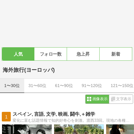
人気
フォロー数
急上昇
新着
海外旅行(ヨーロッパ)
1〜30位
31〜60位
61〜90位
91〜120位
121〜150位
画像表示
文字表示
スペイン, 言語, 文学, 映画, 闘牛,＋雑学
1
変化に富む話題情報で知的好奇心を刺激。渡西33回。現地の各種メディアにも登場。愛知県知多半島でスペイン語・英語教師。