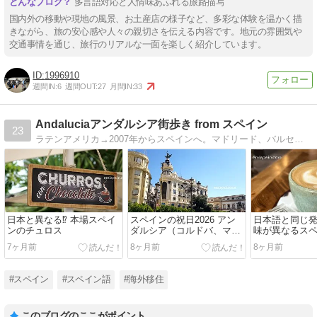
多言語対応と人情味あふれる旅路描写
国内外の移動や現地の風景、お土産店の様子など、多彩な体験を温かく描
きながら、旅の安心感や人々の親切さを伝える内容です。地元の雰囲気や
交通事情を通じ、旅行のリアルな一面を楽しく紹介しています。
1996910
週間IN:
6
週間OUT:
27
月間IN:
33
Andaluciaアンダルシア街歩き from スペイン
23
ラテンアメリカ→2007年からスペインへ。マドリード、バルセロナ、サラマンカ、マラガ、現在コルドバ在住。著書「愛しのアンダルシアを旅して南スペインへ」（イカロス出版）。YouTube 「Emi Spain 〜スペイン暮らし〜」も更新中！
日本と異なる⁉ 本場スペイ
スペインの祝日2026 アン
日本語と同じ
ンのチュロス
ダルシア（コルドバ、マラ
味が異なるス
ガ、グラナダ、セビージ
7ヶ月前
8ヶ月前
8ヶ月前
ャ）
#スペイン
#スペイン語
#海外移住
このブログのここがポイント