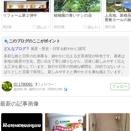
リフォーム第２弾中
植物園の青いケシの花
上高地、新穂
畳敷カールの
8日前
20日前
28日前
このブログのここがポイント
風景・歴史・日常を鮮やかに描写
多彩な旅と日常の出来事を、細やかに伝える文章表現が特色です。著者は
各地の風景や文化、思い出を丁寧に綴りながら、読者に親しみやすく伝え
る工夫を凝らしています。旅行や日常の些細な瞬間を、詩的ではないさっ
ぱりとした言葉で表現し、親しみやすさと爽やかさを兼ね備えています。
1780081
3
週間IN:
40
週間OUT:
90
月間IN:
280
最新の記事画像