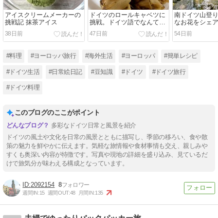
アイスクリームメーカーの
ドイツのロールキャベツに
南ドイツ山登
挑戦記 抹茶アイス
挑戦。ドイツ語でなんてい
なお花をシェ
うの？
38日前
47日前
54日前
#料理
#ヨーロッパ旅行
#海外生活
#ヨーロッパ
#簡単レシピ
#ドイツ生活
#日常絵日記
#豆知識
#ドイツ
#ドイツ旅行
#ドイツ料理
このブログのここがポイント
多彩なドイツ日常と風景を紹介
ドイツの風土や文化を日常の風景とともに描写し、季節の移ろい、食や散
策の魅力を鮮やかに伝えます。気軽な旅情報や食材事情も交え、親しみや
すくも奥深い内容が特徴です。写真や現地の詳細を盛り込み、見ているだ
けで旅気分が味わえる構成となっています。
2092154
8
週間IN:
15
週間OUT:
48
月間IN:
135