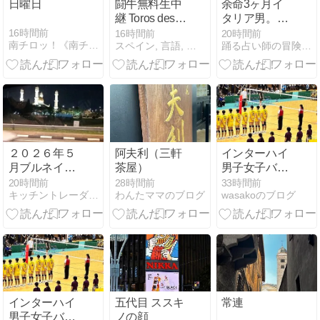
日曜日
闘牛無料生中
余命3ヶ月イ
継 Toros desde
タリア男。今
Huesca. etc. . /
あと2か月な
16時間前
16時間前
20時間前
南チロッ！《南チロル地方なのにイタリアという…》
スペイン, 言語, 文学, 映画, 闘牛,＋雑学
踊る占い師の冒険譚 星のお墨付 イタリアとモナコ
¡Qué
ったけど全然
sinvergüenzas
死にそうにな
son los
いんだけど…
hombres! 殿方
🤣
は嘘吐き Gli
Uomini...che
Mascalzoni!
(1932 明日
２０２６年５
阿夫利（三軒
インターハイ
Venice Film
月ブルネイ旅
茶屋）
男子女子バレ
Festival) / 人間
行その１１
ーボール決勝
20時間前
28時間前
33時間前
は苦しむため
キッチントレーダーさやた
わんたママのブログ
wasakoのブログ
に生まれて来
た Madame
Bovary (1934)
Estamos en
esta tierra para
sufrir / video-
corrida-de-
インターハイ
五代目 ススキ
常連
toros-de-
男子女子バレ
ノの顔
candiles-de-