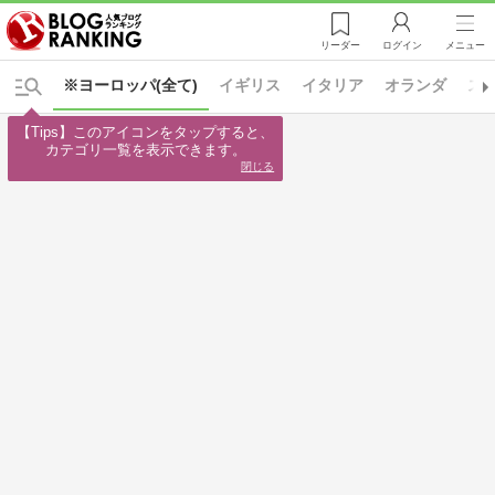
リーダー
ログイン
メニュー
※ヨーロッパ(全て)
イギリス
イタリア
オランダ
ス
【Tips】このアイコンをタップすると、

カテゴリ一覧を表示できます。
閉じる