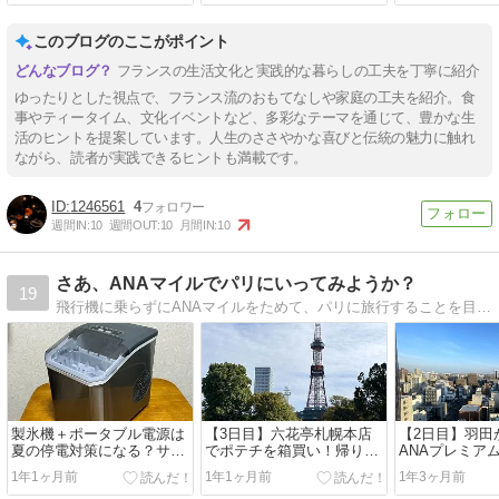
このブログのここがポイント
フランスの生活文化と実践的な暮らしの工夫を丁寧に紹介
ゆったりとした視点で、フランス流のおもてなしや家庭の工夫を紹介。食
事やティータイム、文化イベントなど、多彩なテーマを通じて、豊かな生
活のヒントを提案しています。人生のささやかな喜びと伝統の魅力に触れ
ながら、読者が実践できるヒントも満載です。
1246561
4
週間IN:
10
週間OUT:
10
月間IN:
10
さあ、ANAマイルでパリにいってみようか？
19
飛行機に乗らずにANAマイルをためて、パリに旅行することを目指す日記です。
製氷機＋ポータブル電源は
【3日目】六花亭札幌本店
【2日目】羽田
夏の停電対策になる？サン
でポテチを箱買い！帰りは
ANAプレミア
コー製氷機「クリアアイス
手ぶらで楽しかった札幌旅
泊3日！支笏湖
1年1ヶ月前
1年1ヶ月前
1年3ヶ月前
ゴロン」を買ってみた！
行
こ）とエスコ