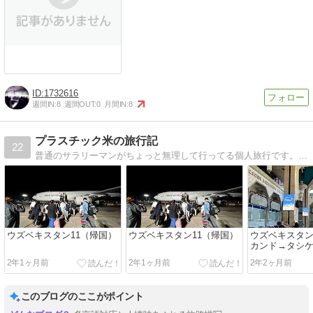
1732616
週間IN:
8
週間OUT:
0
月間IN:
8
プラスチック米の旅行記
22
普通のサラリーマンがちょっと無理して行ってる個人旅行です。暇つぶしにどうぞ。
ウズベキスタン11（帰国）
ウズベキスタン11（帰国）
ウズベキスタ
カンド→タシ
2年1ヶ月前
2年1ヶ月前
2年2ヶ月前
このブログのここがポイント