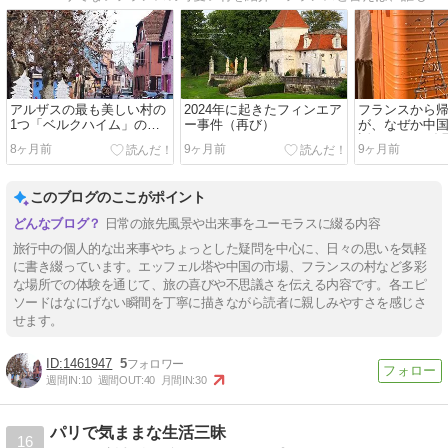
アルザスの最も美しい村の
2024年に起きたフィンエア
フランスから
1つ「ベルクハイム」のマ
ー事件（再び）
が、なぜか中
ルシェ・ド・ノエル
話 Vol.11 
8ヶ月前
9ヶ月前
9ヶ月前
は？？～
このブログのここがポイント
日常の旅先風景や出来事をユーモラスに綴る内容
旅行中の個人的な出来事やちょっとした疑問を中心に、日々の思いを気軽
に書き綴っています。エッフェル塔や中国の市場、フランスの村など多彩
な場所での体験を通じて、旅の喜びや不思議さを伝える内容です。各エピ
ソードはなにげない瞬間を丁寧に描きながら読者に親しみやすさを感じさ
せます。
1461947
5
週間IN:
10
週間OUT:
40
月間IN:
30
パリで気ままな生活三昧
16