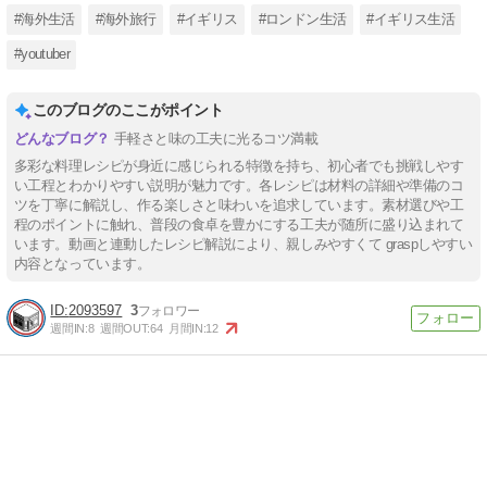
#海外生活
#海外旅行
#イギリス
#ロンドン生活
#イギリス生活
#youtuber
このブログのここがポイント
手軽さと味の工夫に光るコツ満載
多彩な料理レシピが身近に感じられる特徴を持ち、初心者でも挑戦しやす
い工程とわかりやすい説明が魅力です。各レシピは材料の詳細や準備のコ
ツを丁寧に解説し、作る楽しさと味わいを追求しています。素材選びや工
程のポイントに触れ、普段の食卓を豊かにする工夫が随所に盛り込まれて
います。動画と連動したレシピ解説により、親しみやすくて graspしやすい
内容となっています。
2093597
3
週間IN:
8
週間OUT:
64
月間IN:
12