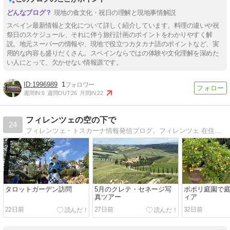
現地の食文化・祝日の理解と現地事情解説
スペイン最新情報と文化について詳しく紹介しています。料理の違いや祝
祭日のスケジュール、それに伴う旅行計画のポイントをわかりやすく解
説。地元スーパーの情報や、現地で役立つカタカナ語のポイントなど、実
用的な内容も盛りだくさん。スペインならではの体験や文化理解を深めた
い人にとって、欠かせない情報源です。
1996989
1
週間IN:
6
週間OUT:
26
月間IN:
22
フィレンツェの空の下で
24
フィレンツェ・トスカーナ情報発信ブログ。フィレンツェ 在住イタリア政府公認ツアーガイド・添乗員・ワインとチーズソムリエ。フィレンツェ 発現地ツアーeasyfirenzeを旦那と経営。
タロットガーデン訪問
5月のクレテ・セネージ写
ボボリ庭園で
真ツアー
ィア
22日前
27日前
32日前