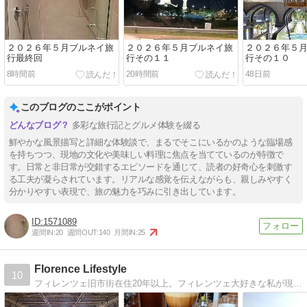
２０２６年５月ブルネイ旅
２０２６年５月ブルネイ旅
２０２６年５
行最終回
行その１１
行その１０
8時間前
20時間前
48日前
このブログのここがポイント
多彩な旅行記とグルメ体験を綴る
鮮やかな風景描写と詳細な体験談で、まるでそこにいるかのような臨場感
を持ちつつ、現地の文化や美味しい料理に焦点を当てているのが特徴で
す。日常と非日常が交錯するエピソードを通じて、読者の好奇心を刺激す
る工夫が凝らされています。リアルな感覚を伝えながらも、親しみやすく
分かりやすい表現で、旅の魅力を巧みに引き出しています。
1571089
週間IN:
20
週間OUT:
140
月間IN:
25
Florence Lifestyle
10
フィレンツェ旧市街在住20年以上。フィレンツェ大好きな私が現地での暮らしを通して見つけた「フィレンツェの素敵」をお届けします。読んだ方が『いつか行ってみたい』『もう一度訪れたい』と思えるような情報を発信しています。