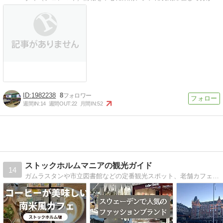
1982238
8
週間IN:
14
週間OUT:
22
月間IN:
52
ストックホルムマニアの観光ガイド
14
ガムラスタンや市立図書館などの定番観光スポット、老舗カフェや定番レストランの紹介だけでなく、最近できたお店の情報や、地元の人には人気だけれど、観光客があまり行かない場所やお店も紹介したいと思います。