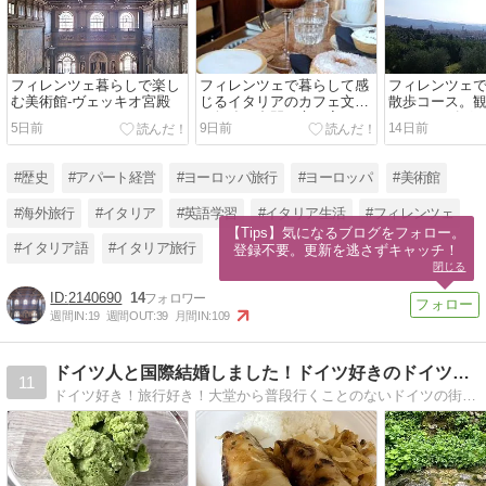
フィレンツェ暮らしで楽し
フィレンツェで暮らして感
フィレンツェ
む美術館-ヴェッキオ宮殿
じるイタリアのカフェ文化
散歩コース。
｜勉強の合間に立ち寄るバ
いベッロズグ
5日前
9日前
14日前
ール
#歴史
#アパート経営
#ヨーロッパ旅行
#ヨーロッパ
#美術館
#海外旅行
#イタリア
#英語学習
#イタリア生活
#フィレンツェ
【Tips】気になるブログをフォロー。

#イタリア語
#イタリア旅行
登録不要。更新を逃さずキャッチ！
閉じる
2140690
14
週間IN:
19
週間OUT:
39
月間IN:
109
ドイツ人と国際結婚しました！ドイツ好きのドイツ旅・文化・食！
11
ドイツ好き！旅行好き！大堂から普段行くことのないドイツの街まで紹介します！