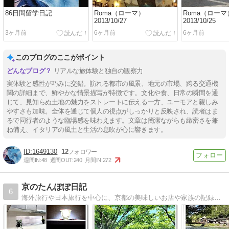
86日間留学日記
Roma（ローマ）
Roma（ローマ
2013/10/27
2013/10/25
3ヶ月前
6ヶ月前
6ヶ月前
このブログのここがポイント
リアルな旅体験と独自の観察力
実体験と感性が巧みに交錯。訪れる都市の風景、地元の市場、跨る交通機
関の詳細まで、鮮やかな情景描写が特徴です。文化や食、日常の瞬間を通
じて、見知らぬ土地の魅力をストレートに伝える一方、ユーモアと親しみ
やすさも加味。全体を通じて個人の視点がしっかりと反映され、読者はま
るで同行者のような臨場感を味わえます。文章は簡潔ながらも緻密さを兼
ね備え、イタリアの風土と生活の息吹が心に響きます。
1649130
12
週間IN:
48
週間OUT:
240
月間IN:
272
京のたんぽぽ日記
6
海外旅行や日本旅行を中心に、京都の美味しいお店や家族の記録も。穏やかで自分を活かせる日々にしたい。