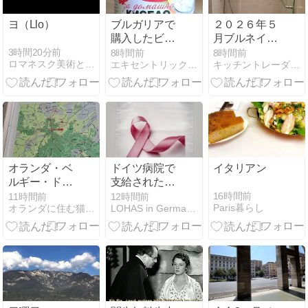
ヨ（Llo）
ブルガリアで
２０２６年５
購入したビオ
月ブルネイ旅
コムのヨーグ
行最終回
3時間20分前
8時間前
8時間前
ロマネスク美術とロマネスク建築
エキセントリック自由帳
キッチントレーダーさやた
ルト種菌
オランダ・ベ
ドイツ病院で
イタリアン
ルギー・ドイ
支給されたタ
ツが出会う場
ッシェ
16時間前
11時間前
12時間前
Paris暮らし
オランダに住む猫シャルルの日記
LOHAS in Germany ドバイからお引越し
所☆三国国境
地点