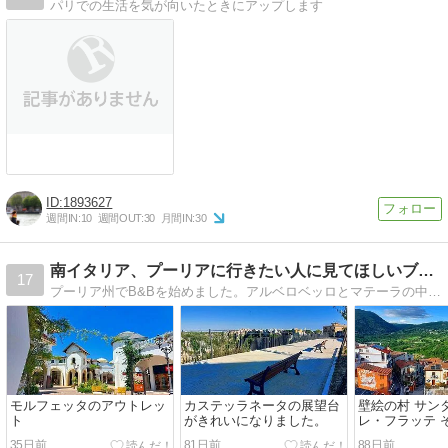
パリでの生活を気が向いたときにアップします
1893627
週間IN:
10
週間OUT:
30
月間IN:
30
南イタリア、プーリアに行きたい人に見てほしいブログ
17
プーリア州でB&Bを始めました。アルベロベッロとマテーラの中間です。観光情報を書いていきます。
モルフェッタのアウトレッ
カステッラネータの展望台
壁絵の村 サン
ト
がきれいになりました。
レ・フラッテ 
35日前
81日前
88日前