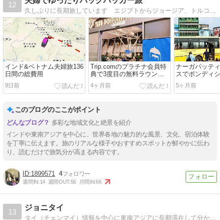
夫婦でゆったりバックパッカー旅
12
久しぶりに長期旅しています エジプトからジョージア、トルコを経てブルガリアからヨーロッパを横断してモロッコまで 今は南インドに滞在中です
インド&ベトナム夫婦旅136
Trip.comのプラチナ会員特
ナーガパッテ
日間の総費用
典で3度目の無料ラウンジ
スでポンディ
を利用して来ました
9日前
4ヶ月前
5ヶ月前
このブログのここがポイント
多彩な地域文化と絶景を紹介
インドや東南アジアを中心に、世界各地の魅力的な風景、文化、宿泊体験
を丁寧に伝えます。旅のリアルな様子やおすすめスポットが鮮やかに伝わ
り、読むだけで旅気分が高まる内容です。
1899571
4
週間IN:
14
週間OUT:
56
月間IN:
66
ジョニタイ
13
タイ（チェンマイ）情報を中心に東南アジアに長期滞在して分かったことを更新中！海外ノマド術も公開