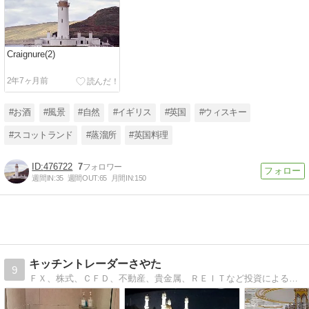
Craignure(2)
2年7ヶ月前
#お酒
#風景
#自然
#イギリス
#英国
#ウィスキー
#スコットランド
#蒸溜所
#英国料理
476722
7
週間IN:
35
週間OUT:
65
月間IN:
150
キッチントレーダーさやた
9
ＦＸ、株式、ＣＦＤ、不動産、貴金属、ＲＥＩＴなど投資による資産運用と、趣味の手料理による節約と栄養管理で、自分と家族の将来のため戦う中年サラリーマン。自宅では…