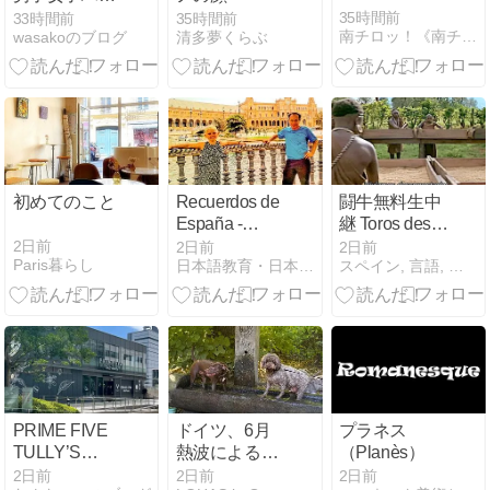
ーボール決勝
35時間前
Marbella-2026
33時間前
35時間前
南チロッ！《南チロル地方なのにイタリアという…》
wasakoのブログ
清多夢くらぶ
初めてのこと
Recuerdos de
闘牛無料生中
España -
継 Toros desde
8/8/2026 (スペ
Villacañas
2日前
2日前
2日前
Paris暮らし
日本語教育・日本語そして日本についても考えてみたい（その２）
スペイン, 言語, 文学, 映画, 闘牛,＋雑学
インの想い出
(Toledo). etc. . /
- 2026年8月8
別世界
日) : Plaza de
(Memorias de
España en
África 愛と哀
Sevilla (セビリ
しみの果て
アのスペイン
Out of Africa
広場)
(África mía en
Hispanoamérica)
PRIME FIVE
ドイツ、6月
プラネス
1985)
TULLY’S
熱波による現
（Planès）
disconectados
COFFEE 新宿
実は
2日前
2日前
2日前
/ En un lugar