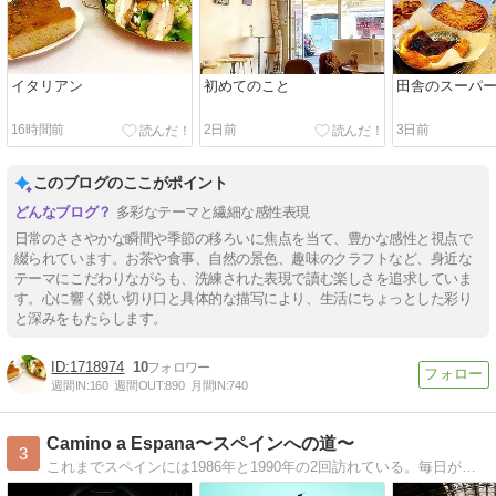
イタリアン
初めてのこと
田舎のスーパ
16時間前
2日前
3日前
このブログのここがポイント
多彩なテーマと繊細な感性表現
日常のささやかな瞬間や季節の移ろいに焦点を当て、豊かな感性と視点で
綴られています。お茶や食事、自然の景色、趣味のクラフトなど、身近な
テーマにこだわりながらも、洗練された表現で讀む楽しさを追求していま
す。心に響く鋭い切り口と具体的な描写により、生活にちょっとした彩り
と深みをもたらします。
1718974
10
週間IN:
160
週間OUT:
890
月間IN:
740
Camino a Espana〜スペインへの道〜
3
これまでスペインには1986年と1990年の2回訪れている。毎日が日曜日になったら今度こそゆっくり行こうとここまで来たけれど、まだしばらく月曜日はやってくる。とは言えもうそんなに先のことでもないからそろそろ準備を始めようと思ったわけで。