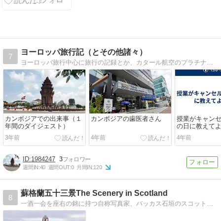
ドリード到着
な2日間～3度
目のスペイン
に行く準備 9
ヨーロッパ旅行記（とその他諸々）
7
ヨーロッパ旅行中心に旅行の記録とか、カタール航空のプラチナランクのメリットだとか日々の記録
カンボジアでの出来事（１
カンボジアの歯医者さん
授業がキャン
年間のダイジェスト）
の日に教えて
3年前
4年前
4年前
1984247
3
週間IN:
40
週間OUT:
0
月間IN:
120
蘇格蘭五十三景The Scenery in Scotland
8
一酒一会を座右の銘に持つ自称写真家、バッカス石垣のスコットランド酒の旅紀行