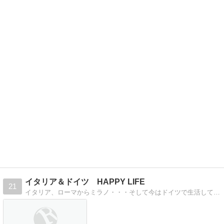
イタリア＆ドイツ HAPPY LIFE
21
イタリア、ローマからミラノ・・・そして今はドイツで生活しています。海外旅行・ファッション・カメラ・美味しいモノを食べる事・サッカー観戦・可愛い雑貨やカフェなど