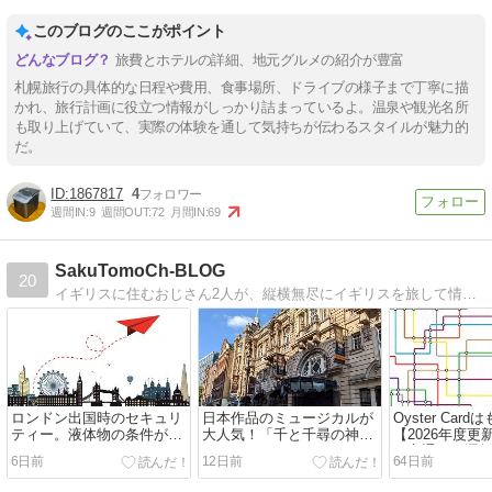
このブログのここがポイント
旅費とホテルの詳細、地元グルメの紹介が豊富
札幌旅行の具体的な日程や費用、食事場所、ドライブの様子まで丁寧に描
かれ、旅行計画に役立つ情報がしっかり詰まっているよ。温泉や観光名所
も取り上げていて、実際の体験を通して気持ちが伝わるスタイルが魅力的
だ。
1867817
4
週間IN:
9
週間OUT:
72
月間IN:
69
SakuTomoCh-BLOG
20
イギリスに住むおじさん2人が、縦横無尽にイギリスを旅して情報発信！ロンドンはもちろん地方都市情報も！旅行・留学・駐在・ワーホリなど、渡英予定のある方にとって役立つ情報盛り沢山！旅行会社のお仕事に携わった経験から、個人ツアーも対応しています！
ロンドン出国時のセキュリ
日本作品のミュージカルが
Oyster Car
ティー。液体物の条件が変
大人気！「千と千尋の神隠
【2026年度
わりました！
し」ミュージカルがロンド
ン交通網の運
6日前
12日前
64日前
ンで再演⁉
について