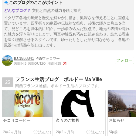
このブログのここがポイント
文化と自然の魅力を鋭く探究
イタリア各地の風景と歴史を鮮やかに描き、奥深さを伝えることに重点を
置いています。四季折々の絶景や伝統的な祭典、芸術の輝きに焦点を当
て、見どころを具体的に紹介。一歩踏み込んだ視点で、地元の表情や隠れ
た魅力を浮き彫りにします。写真や解説も巧みに組み合わせ、訪れる理由
を深く理解させるスタイルです。ゆったりとした語り口ながらも、各地の
風景への情熱を映し出します。
1958841
489
週間IN:
5
週間OUT:
90
月間IN:
35
フランス生活ブログ ボルドー Ma Ville
25
南西フランス通信。ボルドー生活のブログです。
チコリコーヒー
久々のご挨拶
お知らせ
2年2ヶ月前
2年2ヶ月前
5年前