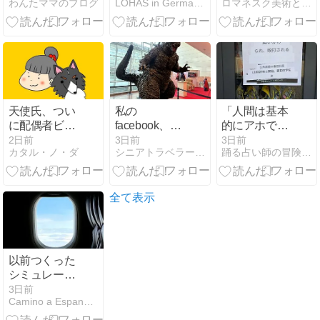
わんたママのブログ
LOHAS in Germany ドバイからお引越し
ロマネスク美術とロマネスク建築
サザンテラス
de Africa 名も
店
なきアフリカ
の地で
Nirgendwo in
Afrika 日本公
開 (2003 En
algún lugar de
天使氏、つい
私の
「人間は基本
África) idiomas
に配偶者ビザ
facebook、乗
的にアホでど
/ Malaga
を取得する
っ取ろうとし
うしようもな
(1954) /
2日前
3日前
3日前
カタル・ノ・ダ
シニアトラベラー、旅に出ます。
踊る占い師の冒険譚 星のお墨付 イタリアとモナコ
ている奴は誰
いもの」が前
だ。
提のイタリ
ア？
全て表示
以前つくった
シミュレーシ
ョンをもう一
3日前
Camino a Espana〜スペインへの道〜
度確認してみ
た～出発・マ