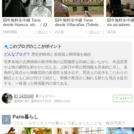
闘牛無料生中継 Toros
闘牛無料生中継 Toros
闘牛無料生中継 No
desde Huesca. etc. . / ¡Qué
desde Villacañas (Toledo).
sin picadores. .
sinvergüenzas son los
etc. . / 別世界 (Memorias
amo ベルリ
16時間前
2日前
3日前
hombres! 殿方は嘘吐き Gli
de África 愛と哀しみの果て
ー Berlin, I Lov
Uomini...che Mascalzoni!
Out of Africa (África mía en
こんな生活では t
(1932 明日 Venice Film
Hispanoamérica) 1985)
you spend your l
このブログのここがポイント
Festival) / 人間は苦しむた
disconectados / En un
めに生まれて来た Madame
lugar de Africa 名もなきア
歴史的映画と多国籍上映情報を融合
Bovary (1934) Estamos en
フリカの地で Nirgendwo in
esta tierra para sufrir /
Afrika 日本公開 (2003 En
世界各地の古典映画や新作映画の公開履歴を詳細に追いながら、作品背景
video-corrida-de-toros-de-
algún lugar de África)
や上映の瞬間を鮮やかに伝える。上映日や再公開情報を具体的に示し、多
candiles-de-Marbella-2026
idiomas / Malaga (1954) /
角的な視点から映像芸術の多様性を描き出す。歴史上の名作をこだわりの
解説とともに結び付けて紹介し、映像の奥深さに触れる新たな視点を提示
する、一味違った映画案内の場である。
1420248
8
週間IN:
342
週間OUT:
1572
月間IN:
1314
Paris暮らし
2
パリとノルマンディーの暮らしで楽しかったことを、毎日写真でご紹介しています。