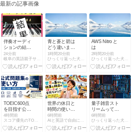
最新の記事画像
伴奏オーディ
青と蒼と碧は
AWS Nitro と
ションの結
どう違います
は
果！
か？
24分前
1時間20分前
2時間20分前
岐阜の英語親子サークル！ぶんぶんばちえいごクラブ
ひっくり返った犬小屋に逃げろ
ひっくり返った犬小屋に逃げろ
TOEIC600点
世界の休日と
量子雑音スト
を目指す公式
時間の使い方
リームってど
問題集の使い
を比べてみた
れくらいすご
4時間前
6時間前
6時間前
スコア優先のTOEIC勉強法
AIと英語で自由に働く研究所
ひっくり返った犬小屋に逃げろ
方｜1周目・2
ら、人生観が
いの？
周目・3周目
ちょっと変わ