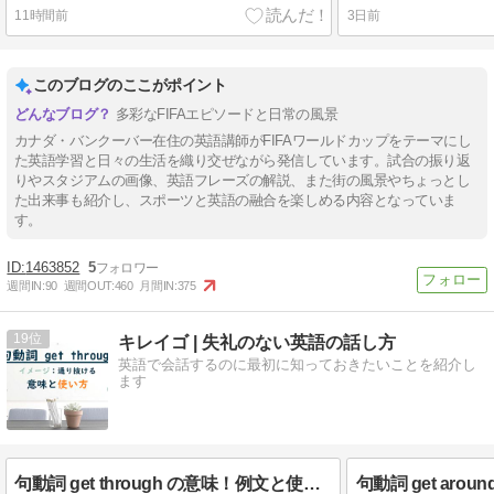
11時間前
3日前
このブログのここがポイント
多彩なFIFAエピソードと日常の風景
カナダ・バンクーバー在住の英語講師がFIFAワールドカップをテーマにし
た英語学習と日々の生活を織り交ぜながら発信しています。試合の振り返
りやスタジアムの画像、英語フレーズの解説、また街の風景やちょっとし
た出来事も紹介し、スポーツと英語の融合を楽しめる内容となっていま
す。
1463852
5
週間IN:
90
週間OUT:
460
月間IN:
375
19
キレイゴ | 失礼のない英語の話し方
英語で会話するのに最初に知っておきたいことを紹介し
ます
句動詞 get through の意味！例文と使い方を解説します