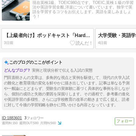
現在英検1級、TOEIC980点です。TOEIC,英検１級の学習
法や英語学習全般,洋楽について書いています。独学で英
語を学習するコツをお伝えします。英語を楽しみましょ
う！
【上級者向け】ポッドキャスト「Hardcore History」で英語と世界史を同時に学ぶ
3日前
4日前
このブログのここがポイント
実例と現状分析で伝える入試の実態
門田直樹さんの文章は、多角的な視点と実例を駆使して、現代の大学入試
の難化と教育環境の変化を鮮やかに描き出しています。記事は単なる予測
や一般論にとどまらず、受験生の実体験に基づく具体的な事例を示しなが
ら、個別の成功と失敗の要因を深掘りします。その過程で、参考書の進化
や英語学習の多様性、さらには学校教育の改革の動きまで広く捉え、読者
に対して今後の学習戦略を静かに問いかける内容となっています。
1883601
3
週間IN:
150
週間OUT:
580
月間IN:
560