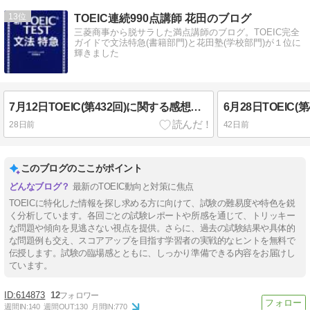
13
TOEIC連続990点講師 花田のブログ
三菱商事から脱サラした満点講師のブログ。TOEIC完全
ガイドで文法特急(書籍部門)と花田塾(学校部門)が１位に
輝きました
7月12日TOEIC(第432回)に関する感想・難易度・速報 午前の部
28日前
42日前
このブログのここがポイント
最新のTOEIC動向と対策に焦点
TOEICに特化した情報を探し求める方に向けて、試験の難易度や特色を鋭
く分析しています。各回ごとの試験レポートや所感を通じて、トリッキー
な問題や傾向を見逃さない視点を提供。さらに、過去の試験結果や具体的
な問題例も交え、スコアアップを目指す学習者の実戦的なヒントを無料で
伝授します。試験の臨場感とともに、しっかり準備できる内容をお届けし
ています。
614873
12
週間IN:
140
週間OUT:
130
月間IN:
770