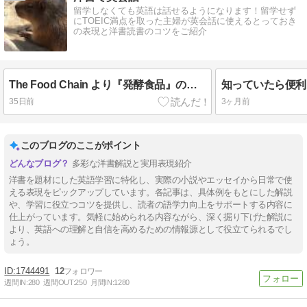
留学しなくても英語は話せるようになります！留学せず
にTOEIC満点を取った主婦が英会話に使えるとっておき
の表現と洋書読書のコツをご紹介
The Food Chain より『発酵食品』の話① readyを使った表現
35日前
3ヶ月前
このブログのここがポイント
多彩な洋書解説と実用表現紹介
洋書を題材にした英語学習に特化し、実際の小説やエッセイから日常で使
える表現をピックアップしています。各記事は、具体例をもとにした解説
や、学習に役立つコツを提供し、読者の語学力向上をサポートする内容に
仕上がっています。気軽に始められる内容ながら、深く掘り下げた解説に
より、英語への理解と自信を高めるための情報源として役立てられるでし
ょう。
1744491
12
週間IN:
280
週間OUT:
250
月間IN:
1280