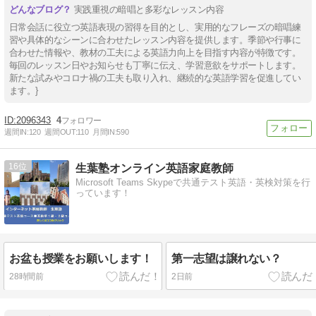
実践重視の暗唱と多彩なレッスン内容
日常会話に役立つ英語表現の習得を目的とし、実用的なフレーズの暗唱練
習や具体的なシーンに合わせたレッスン内容を提供します。季節や行事に
合わせた情報や、教材の工夫による英語力向上を目指す内容が特徴です。
毎回のレッスン日やお知らせも丁寧に伝え、学習意欲をサポートします。
新たな試みやコロナ禍の工夫も取り入れ、継続的な英語学習を促進してい
ます。}
2096343
4
週間IN:
120
週間OUT:
110
月間IN:
590
16
生葉塾オンライン英語家庭教師
Microsoft Teams Skypeで共通テスト英語・英検対策を行
っています！
お盆も授業をお願いします！
第一志望は譲れない？
28時間前
2日前