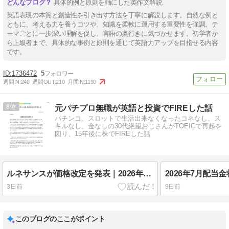
具体的例と原則を軸にした英作文解説
英語表現の本質と創造性を引き出す方法を丁寧に解説します。自然な例と
ともに、考える力を養うコツや、知識を柔軟に運用する重要性を強調。テ
ーマごとに一歩深い理解を促し、言語の奥行きに気づかせます。初学者か
ら上級者まで、具体的な事例と原則を通じて英語力アップを目指せる内容
です。
1736472
5
週間IN:
240
週間OUT:
210
月間IN:
1190
8
元パチプロ無職が英語と投資でFIREした話
パチンコ、スロットで生活出来なくなったコネなし、ス
キルなし、金なしの30代絶望おじさんがTOEICで再起を
図り、15年後に株でFIREした話
ルネサンスが価格改定を発表｜2026年10月からの月会費値上げまとめ
2026年7月配当
3日前
9日前
このブログのここがポイント