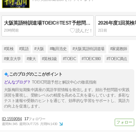
大阪英語特訓道場TOEIC®TEST予想問題 No. 712
20時間前
2日前
#英検
#英語
#大阪
#亀田浩史
#大阪英語特訓道場
#家庭教師
#東京大学
#東大
#英検1級
#TOEIC
#TOEIC990
#TOEIC満点
このブログのここがポイント
TOEIC問題予想と解説中心の徹底指南
大阪梅田短期集中講座の英語学習情報を発信します。頻出予想問題や実践
演習を重視し、受験レベルの精度を高める工夫を凝らしています。多彩な
テスト速報や受験のヒントを通じて、効率的な学習をサポートし、英語力
の向上を促進します。
1559084
17
週間IN:
345
週間OUT:
725
月間IN:
1430