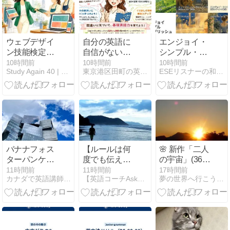
ウェブデザイ
自分の英語に
エンジョイ・
ン技能検定3
自信がない…
シンプル・イ
級に合格した
自分の間違い
ングリッシュ
10時間前
10時間前
10時間前
Study Again 40 | 40代、勉強し直す人へ。
東京港区田町の英語学校English Plus英語講師ブログ
ESEリスナーの和訳＆チャンク解説ブログ
ら次は？40代
に自分で気づ
今週のチャン
の活かし方と
ける基礎英語
ク解説まとめ
2級への道
力をつける第
（8/3〜8/7）
一歩！English
Plusレッスン
受講生用2026
年5月2週英語
レッスンの復
バナナフォス
【ルールは何
🌸 新作「二人
習
ターパンケー
度でも伝えれ
の宇宙」(36)
キでブランチ
ばいい】
UFOの地球上
11時間前
11時間前
17時間前
カナダで英語講師/自由な海外生活
【英語コーチAska】たった3ヶ月でなりたい自分に!!
夢の世界へ行こうＵＳＡ実践英会話
核全廃計画 🍒
英検3分自己
判定