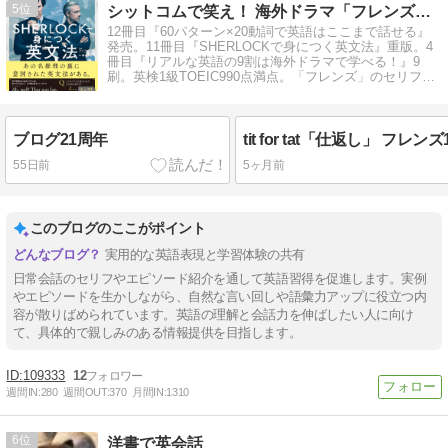
5
シットコムで笑え！ 海外ドラマ「フレンズ」英語攻略ガイド
12冊目『60パターン×20動詞で英語はここまで話せる』
発売。11冊目『SHERLOCKで身につく英文法』重版。4
冊目『リアルな英語の9割は海外ドラマで学べる！』9
刷。英検1級TOEIC990点満点。「フレンズ」のセリフを
解説
ブログ21周年
tit for tat「仕返し」 フレン
55日前
5ヶ月前
このブログのここがポイント
実用的な英語表現と学習体験の共有
日常会話のセリフやエピソード紹介を通して英語習得を促進します。実例
やエピソードを生かしながら、自然な言い回しや語彙力アップに役立つ内
容が散りばめられています。英語の理解と会話力を伸ばしたい人に向け
て、具体的で親しみのある情報提供を目指します。
109333
12
週間IN:
280
週間OUT:
370
月間IN:
1310
6
洋書で英会話