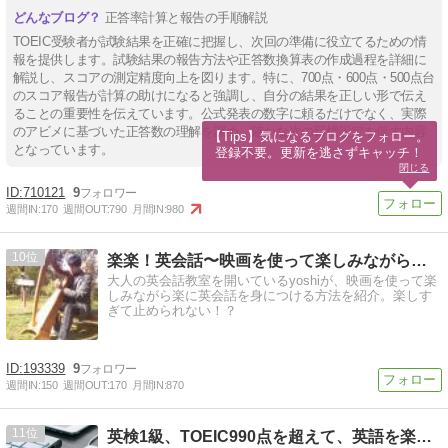
正答率計算と報告の手順解説
TOEIC受験者が試験結果を正確に把握し、次回の準備に役立てるための情
報を提供します。試験結果の報告方法や正答数換算表の作成過程を詳細に
解説し、スコアの測定精度向上を図ります。特に、700点・600点・500点台
のスコア報告が計算の助けになると強調し、自分の結果を正しい形で伝え
ることの重要性を伝えています。公式発表の数字に頼るだけでなく、実際
のアビメに基づいた正答数の理解を深め、確かな次の目標設定を促す内容
【Tips】気になるブログをフォロー。

となっています。
登録不要。更新を逃さずキャッチ！
閉じる
710121
9
週間IN:
170
週間OUT:
790
月間IN:
980
10
楽楽！英会話〜映画を使って楽しみながら自然な英語を身につける
大人の英会話教室を開いているyoshiが、映画を使って楽
しみながら楽に英会話を身につける方法を紹介。楽しす
ぎて止められない！？
193339
9
週間IN:
150
週間OUT:
170
月間IN:
870
11
英検1級、TOEIC990点を超えて、英語を楽しむブログ