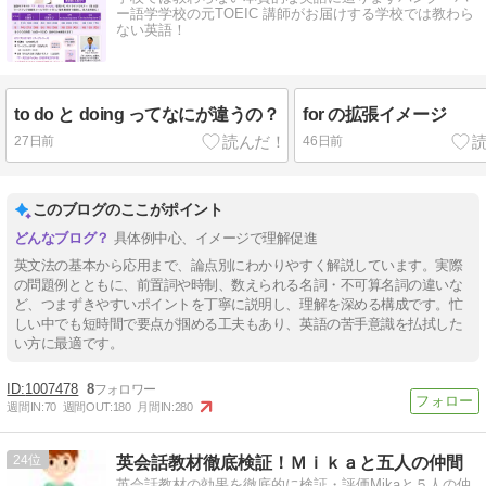
ー語学学校の元TOEIC 講師がお届けする学校では教わら
ない英語！
to do と doing ってなにが違うの？
for の拡張イメージ
27日前
46日前
このブログのここがポイント
具体例中心、イメージで理解促進
英文法の基本から応用まで、論点別にわかりやすく解説しています。実際
の問題例とともに、前置詞や時制、数えられる名詞・不可算名詞の違いな
ど、つまずきやすいポイントを丁寧に説明し、理解を深める構成です。忙
しい中でも短時間で要点が掴める工夫もあり、英語の苦手意識を払拭した
い方に最適です。
1007478
8
週間IN:
70
週間OUT:
180
月間IN:
280
24
英会話教材徹底検証！Ｍｉｋａと五人の仲間
英会話教材の効果を徹底的に検証・評価Mikaと５人の仲