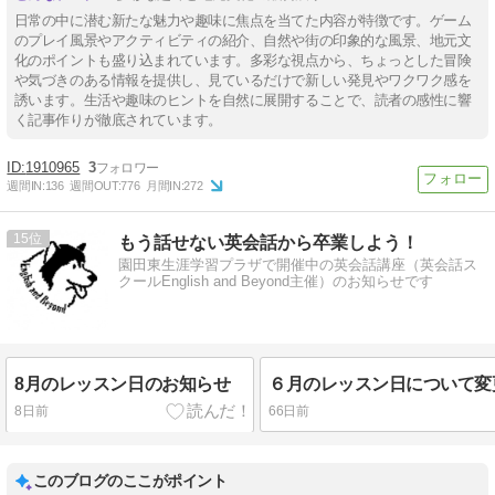
日常の中に潜む新たな魅力や趣味に焦点を当てた内容が特徴です。ゲーム
のプレイ風景やアクティビティの紹介、自然や街の印象的な風景、地元文
化のポイントも盛り込まれています。多彩な視点から、ちょっとした冒険
や気づきのある情報を提供し、見ているだけで新しい発見やワクワク感を
誘います。生活や趣味のヒントを自然に展開することで、読者の感性に響
く記事作りが徹底されています。
1910965
3
週間IN:
136
週間OUT:
776
月間IN:
272
15
もう話せない英会話から卒業しよう！
園田東生涯学習プラザで開催中の英会話講座（英会話ス
クールEnglish and Beyond主催）のお知らせです
8月のレッスン日のお知らせ
8日前
66日前
このブログのここがポイント