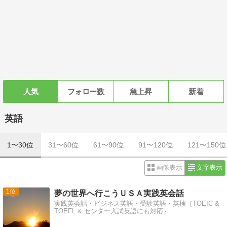
人気
フォロー数
急上昇
新着
英語
1〜30位
31〜60位
61〜90位
91〜120位
121〜150位
画像表示
文字表示
1
夢の世界へ行こうＵＳＡ実践英会話
実践英会話・ビジネス英語・受験英語・英検｛TOEIC &
TOEFL & センター入試英語にも対応｝