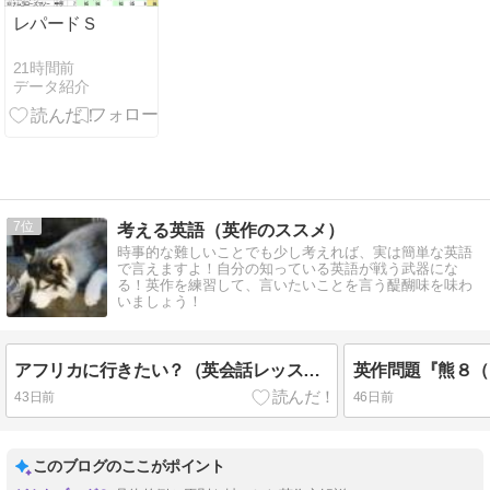
レパードＳ
21時間前
データ紹介
7
考える英語（英作のススメ）
時事的な難しいことでも少し考えれば、実は簡単な英語
で言えますよ！自分の知っている英語が戦う武器にな
る！英作を練習して、言いたいことを言う醍醐味を味わ
いましょう！
アフリカに行きたい？（英会話レッスンより）
43日前
46日前
このブログのここがポイント