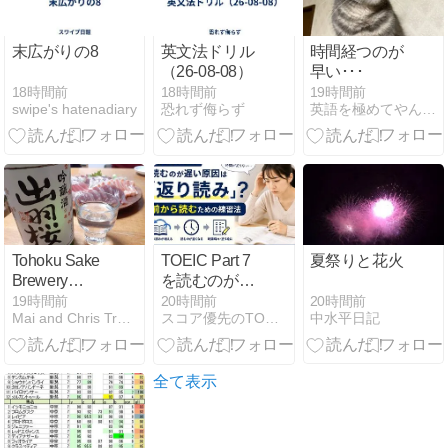
末広がりの8
英文法ドリル
時間経つのが
（26-08-08）
早い･･･
18時間前
18時間前
19時間前
swipe's hatenadiary
恐れず侮らず
英語を極めてやんよ！
Tohoku Sake
TOEIC Part 7
夏祭りと花火
Brewery
を読むのが遅
Itinerary: Best
い原因は「返
20時間前
19時間前
20時間前
中水平日記
Mai and Chris Travel
スコア優先のTOEIC勉強法
Local Sake &
り読み」？前
Breweries to
から読むため
Visit in
の練習法
Northeast
全て表示
Japan