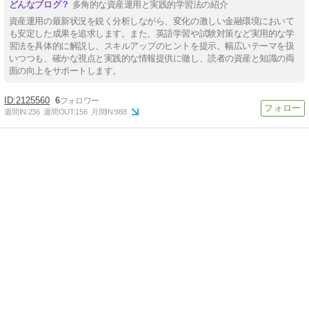
多角的な資産運用と実践的学習法の紹介
資産運用の最新状況を鋭く分析しながら、変化の激しい金融環境において
も安定した成果を追求します。また、英語学習や試験対策など実用的な学
習法を具体的に解説し、スキルアップのヒントを提示。幅広いテーマを扱
いつつも、確かな視点と実践的な情報提供に徹し、読者の資産と知識の両
面の向上をサポートします。
2125560
6
週間IN:
236
週間OUT:
156
月間IN:
988