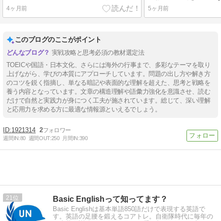
4ヶ月前
5ヶ月前
このブログのここがポイント
実戦攻略と思考必須の教材選定法
TOEICや国語・日本文化、さらには海外の行事まで、多彩なテーマを取り
上げながら、学びの本質にアプローチしています。問題の出し方や解き方
のコツを鋭く指摘し、単なる暗記や表面的な理解を超えた、思考と戦略を
養う内容となっています。文章の構造理解や語彙力強化を意識させ、読む
だけで自然と実践力が身につく工夫が施されています。総じて、深い理解
と応用力を求める方に最適な情報源といえるでしょう。
1921314
2
週間IN:
80
週間OUT:
250
月間IN:
390
21
Basic Englishって知ってます？
Basic Englishは基本単語850語だけで表現する英語で
す。英語の足腰を鍛えるコアトレ。自衛隊時代に毎年の