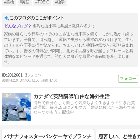
#英検
#英語
#TOEIC
#独学
このブログのここがポイント
多彩な出来事に共感と発見を添えて
家族の暮らしや日常の中でのさまざまな出来事を鋭く、しかし温かく綴っ
ています。子育て、引っ越し、運転の失敗から季節の変わり目まで、生活
のリアルを丁寧に描きながらも、ちょっとした挑戦や気づきが折り込まれ
ています。普段の何気ない瞬間に、思わず共感を呼び起こすフレーズと具
体的なエピソードを通じて、読む人に身近な風景や価値観を映し出しま
す。
2012661
3
週間IN:
110
週間OUT:
100
月間IN:
450
18
カナダで英語講師/自由な海外生活
海外で自分らしく楽しく気持ちよく生きよう＊生きた英
語満載、毎月15日にメルマガ「婚活に疲れたら海外で幸
せをつかもう」配信中
バナナフォスターパンケーキでブランチ
息苦しい、と生き