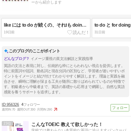
ーから紹介します
like には to do が続くの、それtも doing が続くの？
to do と for d
19日前
31日前
このブログのここがポイント
イメージ重視の英文法解説と実践指導
英語の文法と表現に対し、伝統的な枠にとらわれない視点を提供します。
特に前置詞や冠詞、動名詞と現在分詞の区別など、学習者が迷いやすいポ
イントをイメージと結び付けてわかりやすく解説します。理論と実践を融
合させ、瞬時に理解が深まる工夫が随所に散りばめられているのが特徴で
す。初級者から中級者まで、英語の基礎から応用まで網羅し、自然な英語
感覚を養うサポートを追求します。
956326
4
週間IN:
70
週間OUT:
300
月間IN:
290
23
こんなTOEIC 教えて欲しかった！
学校では教わらない本質的な英語に迫りますバンクーバ