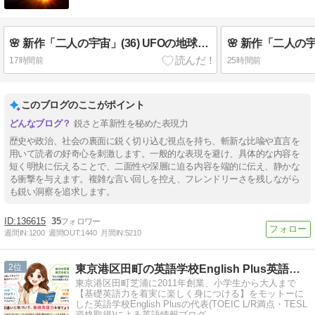
🌸 新作「二人の宇宙」(36) UFOの地球上核全廃計画 🍒 英検3分自己判定
17時間前
25時間前
このブログのここがポイント
鋭さと革新性を秘めた表現力
歴史や政治、社会の裏面に鋭く切り込む視点を持ち、斬新な比喩や直言を
用いて読者の好奇心を刺激します。一般的な表現を避け、具体的な内容を
短く明快に伝えることで、二面性や深層に迫る内容を端的に伝え、静かな
る衝撃を与えます。複雑な言い回しを控え、フレンドリーさを残しながら
も鋭い洞察を追求します。
136615
35
週間IN:
1200
週間OUT:
1440
月間IN:
5210
2
東京港区田町の英語学校English Plus英語講師ブログ
東京港区田町芝浦に2011年創業、小学生から大人まで
【基礎英語力を着実に楽しく身につける】をモットーに
した英語学校English Plusの代表(TOEIC L/R満点・TESL
資格取得)による英語情報ブログ