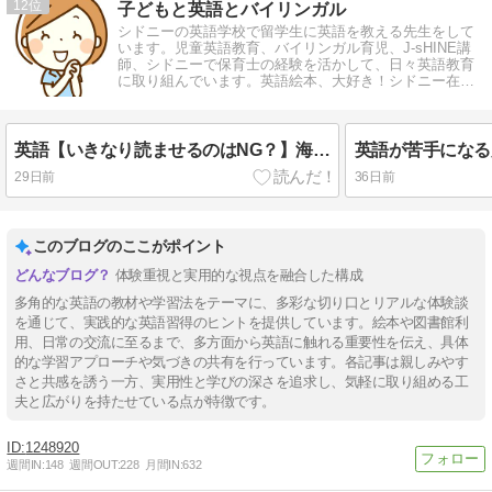
12
子どもと英語とバイリンガル
シドニーの英語学校で留学生に英語を教える先生をして
います。児童英語教育、バイリンガル育児、J-sHINE講
師、シドニーで保育士の経験を活かして、日々英語教育
に取り組んでいます。英語絵本、大好き！シドニー在
住、23年。
英語【いきなり読ませるのはNG？】海外の英語学校のリーディング指導を公開！
29日前
36日前
このブログのここがポイント
体験重視と実用的な視点を融合した構成
多角的な英語の教材や学習法をテーマに、多彩な切り口とリアルな体験談
を通じて、実践的な英語習得のヒントを提供しています。絵本や図書館利
用、日常の交流に至るまで、多方面から英語に触れる重要性を伝え、具体
的な学習アプローチや気づきの共有を行っています。各記事は親しみやす
さと共感を誘う一方、実用性と学びの深さを追求し、気軽に取り組める工
夫と広がりを持たせている点が特徴です。
1248920
週間IN:
148
週間OUT:
228
月間IN:
632