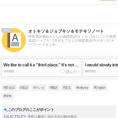
14
オトキソ＆ジョブキソ＆モテキソノート
NHK英語番組おとなの基礎英語(オトキソ)＆しごとの基礎
英語(ジョブキソ)＆おもてなしの基礎英語(モテキソ)のキ
ーフレーズまとめ。
We like to call it a "third place." It's not your home. It's not your work.
9時間前
9時間前
#英会話
#英語
#テレビ
#翻訳
#英文
#babytoy
#English
#NHK
このブログのここがポイント
多彩な趣味と地元文化の融合展示