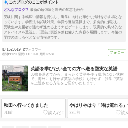
このブログのここがポイント
最新の勉強法と過去の知恵を融合
受験に関する幅広い情報を提供し、進学に向けた確かな指針を示す場とな
っています。学習法や試験対策、学費や進路選択まで、多角的に解説し、
受験生や支援者が迷わず進めるようナビゲートします。現実的で具体的な
アドバイスを重視し、理論と実践を兼ね備えた内容を展開します。今後の
学びの道しるべとなる情報源です。
1523519
2
週間IN:
120
週間OUT:
1020
月間IN:
550
17
英語を学びたい全ての方へ送る堅実な英語独学方法〜過去の振返り
30歳を過ぎてから、まったく英語を使う環境にない状態
で、海外にも行かず英語の学校にも行かず、独学で英語
を上達させる方法をご紹介いたします。
秋田へ行ってきました
やはりやはり「時は流れる」
8日前
22日前