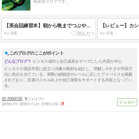
報発信ブログです。
【英会話練習本】朝から晩までつぶやく英語表現200
4ヶ月前
4ヶ月前
このブログのここがポイント
ビジネス成功と自己成長をテーマにした内容が中心
ビジネスや英語学習に役立つ洋書や教材を紹介し、理解しやすさや学習方
法に焦点を当てている。実際の経験談やレベルに応じたアドバイスも掲載
されており、読者のスキル向上や自己啓発をサポートする内容となってい
る。
2059726
5
週間IN:
370
週間OUT:
140
月間IN:
1550