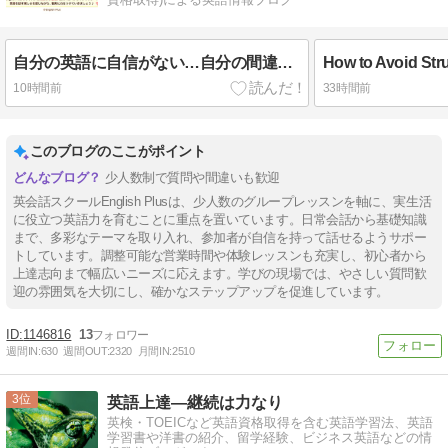
自分の英語に自信がない…自分の間違いに自分で気づける基礎英語力をつける第一歩！English Plusレッスン受講生用2026年5月2週英語レッスンの復習
10時間前
33時間前
このブログのここがポイント
少人数制で質問や間違いも歓迎
英会話スクールEnglish Plusは、少人数のグループレッスンを軸に、実生活
に役立つ英語力を育むことに重点を置いています。日常会話から基礎知識
まで、多彩なテーマを取り入れ、参加者が自信を持って話せるようサポー
トしています。調整可能な営業時間や体験レッスンも充実し、初心者から
上達志向まで幅広いニーズに応えます。学びの現場では、やさしい質問歓
迎の雰囲気を大切にし、確かなステップアップを促進しています。
1146816
13
週間IN:
630
週間OUT:
2320
月間IN:
2510
3
英語上達―継続は力なり
英検・TOEICなど英語資格取得を含む英語学習法、英語
学習書や洋書の紹介、留学経験、ビジネス英語などの情