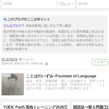
39日前
62日前
このブログのここがポイント
具体的事例と使い方を丁寧に解説
英語学習の中核を成す句動詞や接続詞、前置詞などの基本要素に焦点を当
て、場面別の使い分けやイメージを詳述しています。実用的な例文ととも
に、文法理解を深めるだけでなく、自然な会話力向上を促す内容となって
います。学習者が迷わず使いこなせることを目指し、細やかな視点を加え
た解説が特徴です。
2076576
8
週間IN:
80
週間OUT:
180
月間IN:
920
20
ことばのいずみ~Fountain of Language
会話・文法・資格試験・楽しい読み物まで、音声ファイ
ルつきで全ておまかせ！英語・日本語を中心に、「こと
ばのいずみ」があなたを潤し力を伸ばします！
TOEIC Part5 高地トレーニング2026①