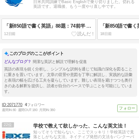
日米共同訓練でBasic Englishで乗り切りました。切れる
英語です。退職後、もう一度やり直し中です。
「新850語で書く英語」88題：74前半 「銀行口座」
12日前
18日前
このブログのここがポイント
簡潔な英訳と解説で理解を促進
英語の表現を鋭く分析し、シンプルな訳例を通じて知識の深化を図ること
に重きを置いています。文章の背景や意図を丁寧に解説し、実践的な語彙
と表現の幅を広げる工夫を凝らしています。難しい表現を避けつつも奥行
きのある解釈を提供し、読者が自分のペースで学ぶことを可能にしていま
す。
2071770
4
週間IN:
80
週間OUT:
180
月間IN:
380
22
学校で教えて欲しかった、こんな英文法！
知ってそうで知らない、ここでスッキリ！学校英語で見
落としがちな文法、ネイティブ発想の文法をバンクーバ