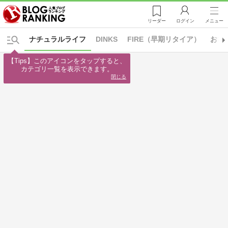
リーダー
ログイン
メニュー
ナチュラルライフ
DINKS
FIRE（早期リタイア）
おひ
【Tips】このアイコンをタップすると、

カテゴリ一覧を表示できます。
閉じる