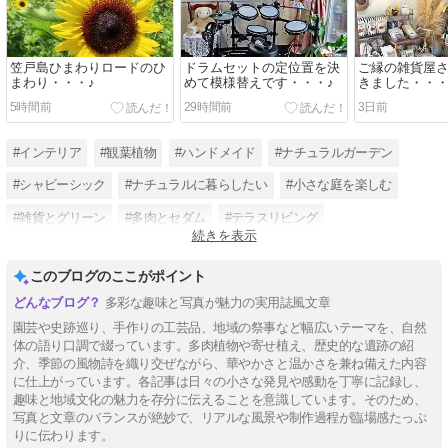
笠戸島ひまわりロードのひ
ドラムセットの定位置を決
ご縁の雑貨屋
まわり・・・♪
めて模様替えです・・・♪
きました・・・
5時間前
29時間前
3日前
#インテリア
#観葉植物
#ハンドメイド
#ナチュラルガーデン
#シャビーシック
#ナチュラルに暮らしたい
#小さな庭を楽しむ
#雑貨とグリーン
#多肉とセダム
#テラスリビング
続きを表示
#雑貨のある暮らし
#季節飾り
このブログのここがポイント
多彩な趣味と写真が魅力の実用誌風文章
園芸や史跡巡り、手作りの工芸品、地域の祭事など幅広いテーマを、自然
体の語り口調で綴っています。多肉植物や寄せ植え、歴史的な遺跡の紹
介、季節の風物詩を織り交ぜながら、華やかさと温かさを兼ね備えた内容
に仕上がっています。各記事は日々の小さな発見や感動を丁寧に記録し、
趣味と地域文化の魅力を存分に伝えることを意識しています。そのため、
写真と文章のバランスが絶妙で、リアルな風景や制作過程が臨場感たっぷ
りに伝わります。