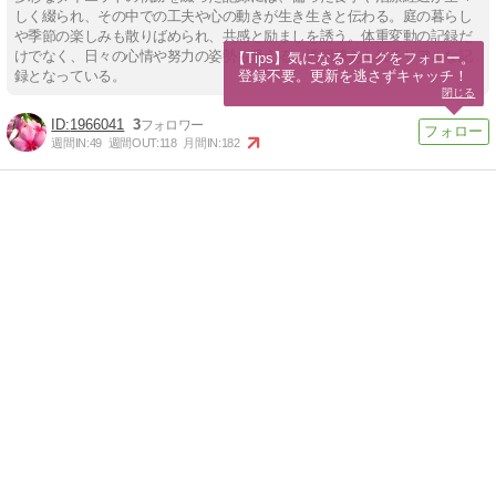
しく綴られ、その中での工夫や心の動きが生き生きと伝わる。庭の暮らし
や季節の楽しみも散りばめられ、共感と励ましを誘う。体重変動の記録だ
けでなく、日々の心情や努力の姿勢も見える、透明感あふれるリアルな記
【Tips】気になるブログをフォロー。

登録不要。更新を逃さずキャッチ！
録となっている。
閉じる
1966041
3
週間IN:
49
週間OUT:
118
月間IN:
182