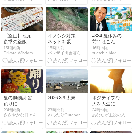
する夏のリセ
ットセッショ
ン
【釜山】地元
イノシシ対策
#384 夏休みの
食堂の釜飯ラ
ネットを張り
前半はこんな
ンチ「コスル
直し 最後に気
感じです...＜
15時間前
15時間前
16時間前
Private Wisdom
バンザイ田舎暮らし - キミコの空
suetch’s blog
コスル」。ジ
付いた大失敗
2026/8/7～
ンギスカンの
2026/8/9＞
ようなプルコ
ギに、概念を
書き換えられ
る
夏の風物詩 盆
2026.8.9 太東
ポジティブな
踊りに
人を人生に引
き込む5つの
23時間前
23時間前
24時間前
ゆったりOutdoor｜自分のペースで楽しもう
ささやかな日々を楽しみながら
あなたが主役の人生をハッピーに生きる秘訣
方法