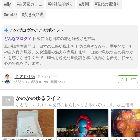
#diy
#古民家カフェ
#神社仏閣巡り
#農園
#現代の素浪人
#α6700
#焚き火料理
このブログのここがポイント
日常に潜む日本の雅と静謐さを描写
風が福左右衛門は、日本の伝統や風土を丁寧に紡ぎながら、歴史的な寺社
や古き良き風景、文化遺産の魅力を表現します。自然の息吹や古の息づか
いを感じさせる文章で、時代を超えた風物詩と和の奥深さを伝え、静かな
心の平穏を誘います。
2107135
2
週間IN:
15
週間OUT:
81
月間IN:
39
かのかのゆるライフ
17
ゆるミニマリストや投資の暮らしをつぶやいています。株主優待や高配当株で投資もコツコツと励み中。ミーハーなのでいろんな趣味のことも。ゆるキャン好きです。