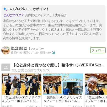
このブログのここがポイント
具体的なアイデアと工夫を紹介
家庭のちいさな工夫で毎日に潤いをもたらすことをテーマにしています。
子どもとの遊びから家事のコツ、生活の知恵や制度活用のヒントまで、実
践しやすいアイデアを分かりやすく伝えます。家族と一緒に過ごす時間や
心地よさを追求しながら、日常のちょっとした工夫によって暮らしの質を
高める情報をお届けします。
2135512
2
週間IN:
40
週間OUT:
120
月間IN:
90
【心と身体と魂つなぐ癒し】整体サロンVERITASのブログ
11
癒しは愛と感謝で成り立つ。
「第五回Budoエクササイズ
「第四回Budoエクササイズ
「第三回Bud
&ブレードボトルバトルワ
&ブレードボトルバトルワ
&ブレードボト
ークショップ」開催いたし
ークショップ」開催いたし
ークショップ
6ヶ月前
7ヶ月前
8ヶ月前