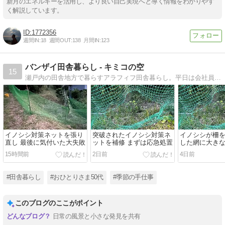
新月のエネルギーを活用し、より良い自己実現へと導く情報をわかりやす
く解説しています。
1772356
週間IN:
18
週間OUT:
138
月間IN:
123
バンザイ田舎暮らし - キミコの空
15
瀬戸内の田舎地方で暮らすアラフィフ田舎暮らし。平日は会社員、週末は畑仕事や庭仕事・手仕事に勤しんでいます。
イノシシ対策ネットを張り
突破されたイノシシ対策ネ
イノシシが柵を
直し 最後に気付いた大失敗
ットを補修 まずは応急処置
した網に大きな穴
15時間前
2日前
4日前
#田舎暮らし
#おひとりさま50代
#季節の手仕事
このブログのここがポイント
日常の風景と小さな発見を共有