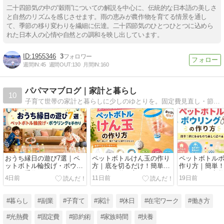
二十四節気の中の“穀雨”についての解説を中心に、伝統的な日本語の美しさ
と自然のリズムを感じさせます。雨の恵みが農作物を育てる情景を通し
て、季節の移り変わりを繊細に伝達。二十四節気のひとつひとつに込めら
れた日本人の心情や自然との調和を映し出しています。
1955346
3
週間IN:
45
週間OUT:
130
月間IN:
160
パパママブログ｜家計と暮らし
10
子育て世帯の家計と暮らしに少しのゆとりを。固定費見直し・節約・副業・家族時間など、無理なく整えるヒントを発信しています。
おうち縁日の遊び7選｜ペ
ペットボトルけん玉の作り
ペットボトル
ットボトル輪投げ・ボウリ
方｜底を切るだけ！簡単な
作り方｜簡単
ングを手作り
作り方と遊び方
きの工夫・点
4日前
11日前
19日前
介
#暮らし
#副業
#子育て
#家計
#休日
#在宅ワーク
#働き方
#光熱費
#固定費
#節約術
#家族時間
#扶養