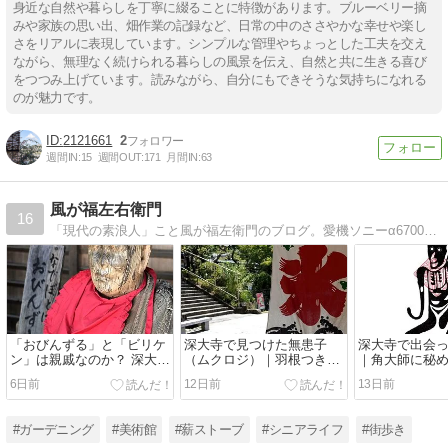
身近な自然や暮らしを丁寧に綴ることに特徴があります。ブルーベリー摘
みや家族の思い出、畑作業の記録など、日常の中のささやかな幸せや楽し
さをリアルに表現しています。シンプルな管理やちょっとした工夫を交え
ながら、無理なく続けられる暮らしの風景を伝え、自然と共に生きる喜び
をつつみ上げています。読みながら、自分にもできそうな気持ちになれる
のが魅力です。
2121661
2
週間IN:
15
週間OUT:
171
月間IN:
63
風が福左右衛門
16
「現代の素浪人」こと風が福左衛門のブログ。愛機ソニーα6700を携えた神社巡りや街歩き、読書と学び、薪ストーブのある暮らし、古民家カフェや美術館巡り、四季折々のガーデニングや農園など、日々の多彩な探求を独自の視点で深く発信しています。
「おびんずる」と「ビリケ
深大寺で見つけた無患子
深大寺で出会
ン」は親戚なのか？ 深大寺
（ムクロジ）｜羽根つきと
｜角大師に秘
で生まれた小さな疑問
石鹸の木に秘められた昔の
退散の祈り
6日前
12日前
13日前
知恵
#ガーデニング
#美術館
#薪ストーブ
#シニアライフ
#街歩き