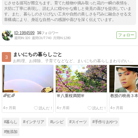
じさせる描写が際立ちます。育てた植物や摘み取った花の一瞬の表情を、
大切に丁寧に表現し、読む人に穏やかな癒しと発見の喜びを提供していま
す。また、暮らしのさりげない工夫や自然の美しさを巧みに融合させる文
章構成により、身近な自然への感謝や喜びを深く伝えています。
1984599
16
週間IN:
320
週間OUT:
740
月間IN:
1280
まいにちの暮らしごと
3
お料理、お掃除、子育てなどなど、まいにちの暮らしまわりのいろいろを綴る、暮らしごとの覚書です。
🌈虹🌈
🌸八重桜満開🌸
教授の映画３
4ヶ月前
4ヶ月前
4ヶ月前
#暮らし
#インテリア
#レシピ
#スイーツ
#手作りおやつ
#無添加