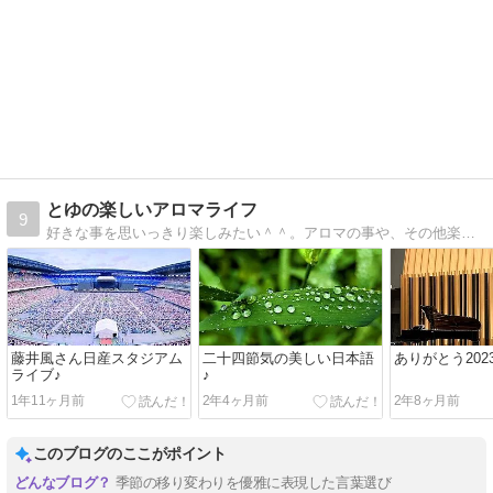
とゆの楽しいアロマライフ
9
好きな事を思いっきり楽しみたい＾＾。アロマの事や、その他楽しい事を綴らせて頂いています！
藤井風さん日産スタジアム
二十四節気の美しい日本語
ありがとう202
ライブ♪
♪
1年11ヶ月前
2年4ヶ月前
2年8ヶ月前
このブログのここがポイント
季節の移り変わりを優雅に表現した言葉選び