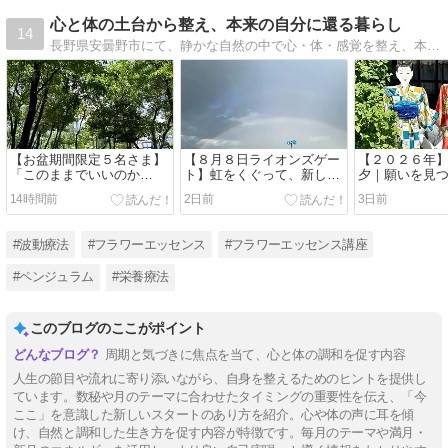
心と体の土台から整え、本来の自分に還る暮らし
14
長野県安曇野市にて、静かな自然の中で心・体・感覚を整え、本来の自分のリズムに還るための場とサポートを行っています。理由のはっきりしない不調や違和感を、無理なく手放すお手伝いをしています。
【お盆期間限定５名さま】
【８月８日ライオンズゲー
【２０２６年
「このままでいいのか
ト】虹をくぐって、新しい
夕｜願いを見
な？」を整理する夏のリセ
扉へ｜手放した先に始まる
しい未来へつ
14時間前
2日前
3日前
ットセッション
新しい流れ
#波動療法
#フラワーエッセンス
#フラワーエッセンス講座
#ペンジュラム
#栄養療法
このブログのここがポイント
周期と気づきに焦点を当て、心と体の調和を促す内容
人生の節目や流れに寄り添いながら、自身を整えるためのヒントを提供し
ています。数秘や月のテーマに合わせたタイミングの重要性を伝え、「今
ここ」を意識した新しいスタートのあり方を紹介。心や体の声に耳を傾
け、自然と調和した生き方を促す内容が特徴です。毎月のテーマや満月・