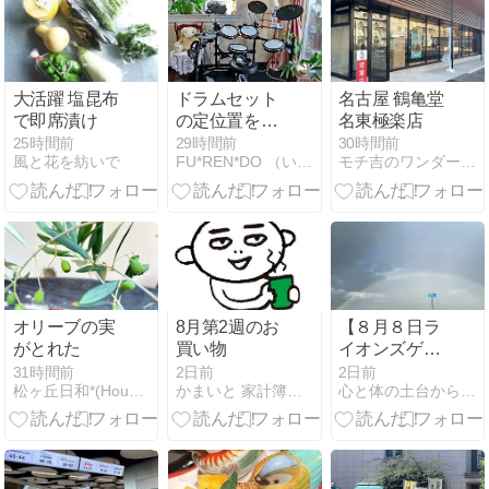
大活躍 塩昆布
ドラムセット
名古屋 鶴亀堂
で即席漬け
の定位置を決
名東極楽店
めて模様替え
25時間前
29時間前
30時間前
風と花を紡いで
FU*REN*DO （いつもナチュラルに暮らしたい）
モチ吉のワンダーデバイスフランクフェイスと薪ストーブ生活
です・・・♪
オリーブの実
8月第2週のお
【８月８日ラ
がとれた
買い物
イオンズゲー
ト】虹をくぐ
31時間前
2日前
2日前
松ヶ丘日和*(Houston日和*)
かまいと 家計簿書こうクラブ
心と体の土台から整え、本来の自分に還る暮らし
って、新しい
扉へ｜手放し
た先に始まる
新しい流れ