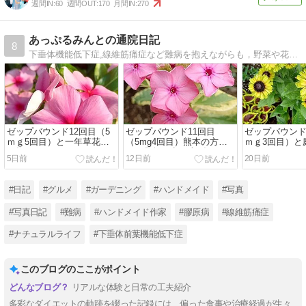
週間IN:
60
週間OUT:
170
月間IN:
270
あっぷるみんとの通院日記
8
下垂体機能低下症,線維筋痛症など難病を抱えながらも，野菜や花を育てたり，木の実のアレンジを楽しんだり，季節を感じるナチュラルライフに癒やしを求めて生きています。
ゼップバウンド12回目（5
ゼップバウンド11回目
ゼップバウンド
ｍｇ5回目）と一年草花壇
（5mg4回目）熊本の方々
ｍｇ3回目）と
と梅干しと
へお見舞い申し上げます
5日前
12日前
20日前
#日記
#グルメ
#ガーデニング
#ハンドメイド
#写真
#写真日記
#難病
#ハンドメイド作家
#膠原病
#線維筋痛症
#ナチュラルライフ
#下垂体前葉機能低下症
このブログのここがポイント
リアルな体験と日常の工夫紹介
多彩なダイエットの軌跡を綴った記録には、偏った食事や治療経過が生々