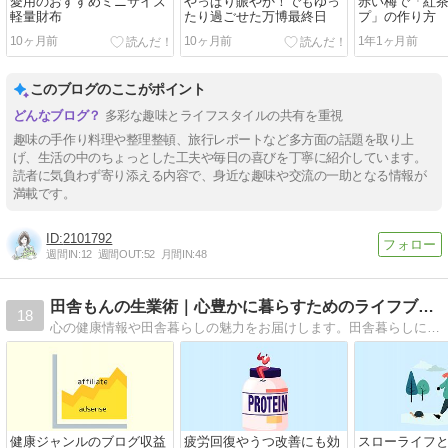
愛用のおすすめミニサイズ
やっぱり賑やか！でもゆっ
赤い梅で「紅
軽量財布
たり過ごせた万博最終日
プ」の作り方
10ヶ月前
10ヶ月前
1年1ヶ月前
このブログのここがポイント
多彩な趣味とライフスタイルの共有を重視
趣味の手作り料理や整理整頓、旅行レポートなど多方面の話題を取り上
げ、生活の中のちょっとした工夫や毎日の喜びを丁寧に紹介しています。
読者に気負わず寄り添える内容で、身近な趣味や交流の一助となる情報が
満載です。
2101792
週間IN:
12
週間OUT:
52
月間IN:
48
田舎もんの生業術｜心豊かに暮らすためのライフブログ
18
心の健康情報や田舎暮らしの魅力をお届けします。田舎暮らしにもおすすめの副業ノウハウも発信中。ひまわりのように毎日ポカポカした気持ちで過ごせますように！
健康ジャンルのブログ収益
疲労回復やうつ改善にも効
スローライフ