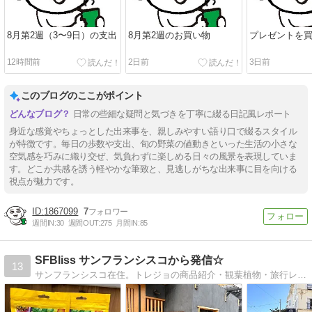
8月第2週（3〜9日）の支出
8月第2週のお買い物
プレゼントを
12時間前
2日前
3日前
このブログのここがポイント
日常の些細な疑問と気づきを丁寧に綴る日記風レポート
身近な感覚やちょっとした出来事を、親しみやすい語り口で綴るスタイル
が特徴です。毎日の歩数や支出、旬の野菜の値動きといった生活の小さな
空気感を巧みに織り交ぜ、気負わずに楽しめる日々の風景を表現していま
す。どこか共感を誘う軽やかな筆致と、見逃しがちな出来事に目を向ける
視点が魅力です。
1867099
7
週間IN:
30
週間OUT:
275
月間IN:
85
SFBliss サンフランシスコから発信☆
13
サンフランシスコ在住。トレジョの商品紹介・観葉植物・旅行レポート・シンプルライフなど好きなことだけたくさん！