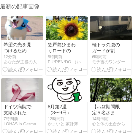
最新の記事画像
希望の光を見
笠戸島ひまわ
軽トラの腹の
つけるための
りロードのひ
ガードが割れ
10の朝の儀式
まわり・・・♪
る。玉の移動
12分前
5時間前
6時間前
あなたが主役の人生をハッピーに生きる秘訣
FU*REN*DO （いつもナチュラルに暮らしたい）
モチ吉のワンダーデバイスフランクフェイスと薪ストーブ生活
中にやらかし
た
ドイツ病院で
8月第2週
【お盆期間限
支給されたタ
（3〜9日）の
定５名さま】
ッシェ
支出
「このままで
7時間前
12時間前
14時間前
LOHAS in Germany ドバイからお引越し
かまいと 家計簿書こうクラブ
心と体の土台から整え、本来の自分に還る暮らし
いいのか
な？」を整理