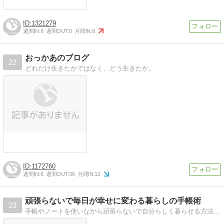
1321279
週間IN:
8
週間OUT:
0
月間IN:
8
おっかあのブログ
22
どれだけ生きたかではなく、どう生きたか。
1172760
週間IN:
6
週間OUT:
36
月間IN:
12
頑張らないで毎日が幸せに変わる暮らしの手帳術
23
手帳やノートを使いながら頑張らないで自分らしく暮らせる方法を探しています