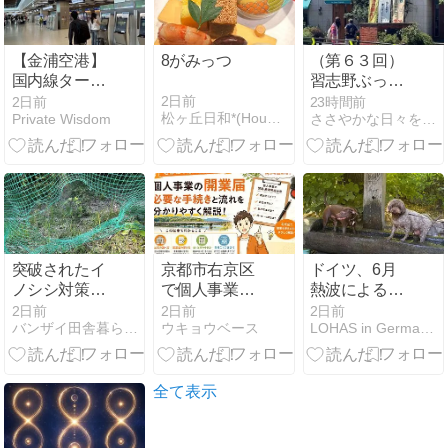
【金浦空港】
8がみっつ
（第６３回）
国内線ターミ
習志野ぶっく
ナル乗り継ぎ
さろん 開催
2日前
2日前
23時間前
松ヶ丘日和*(Houston日和*)
Private Wisdom
ささやかな日々を楽しみながら
実践編。2階
チェックイ
ン・3階出
発、金海空港
までおよそ1
時間
突破されたイ
京都市右京区
ドイツ、6月
ノシシ対策ネ
で個人事業を
熱波による現
ットを補修 ま
始めるなら｜
実は
2日前
2日前
2日前
バンザイ田舎暮らし - キミコの空
ウキョウベース
LOHAS in Germany ドバイからお引越し
ずは応急処置
開業届の提出
先は右京税務
署
全て表示