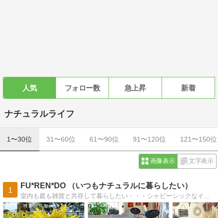
人気
フォロー数
急上昇
新着
ナチュラルライフ
1〜30位
31〜60位
61〜90位
91〜120位
121〜150位
画像表示
文字表示
FU*REN*DO （いつもナチュラルに暮らしたい）
1
室内も庭も雑貨と共存して暮らしたい・・・シャビーシックなインテリアとジャンクガーデンを夢見て手作りとリメイクしながら日々を楽しんでいます。