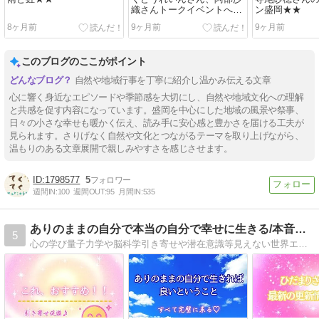
織さんトークイベントへ
ン盛岡★★
★★
8ヶ月前
9ヶ月前
9ヶ月前
このブログのここがポイント
自然や地域行事を丁寧に紹介し温かみ伝える文章
心に響く身近なエピソードや季節感を大切にし、自然や地域文化への理解
と共感を促す内容になっています。盛岡を中心にした地域の風景や祭事、
日々の小さな幸せも暖かく伝え、読み手に安心感と豊かさを届ける工夫が
見られます。さりげなく自然や文化とつながるテーマを取り上げながら、
温もりのある文章展開で親しみやすさを感じさせます。
1798577
5
週間IN:
100
週間OUT:
95
月間IN:
535
ありのままの自分で本当の自分で幸せに生きる/本音BLOG
5
心の学び量子力学や脳科学引き寄せや潜在意識等見えない世界エネルギーの仕組みを知ることから本当の自分に気づき幸せに生きられるように。氣づきや知識の発信で引き寄せがあたりまえに成る現実創造願望実現が芯から信じられる世界の生き方を伝えています♪゛