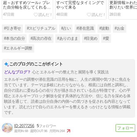
超～おすすめツール♪ ブレ
すべて完璧なタイミングで
更新情報≫わ
た自分軸を戻してくれる
やって来る
創りたい世界
♪゛いつも安心状態に戻る
どん構築拡大中
47日前
48日前
28日前
コツ★
#引き寄せ
#スピリチュアル
#占い
#潜在意識
#波動
#お金
#本当の自分
#高次の存在
#ありのまま
#目覚め
#愛
#エネルギー調整
このブログのここがポイント
心とエネルギーの整え方と展開を導く実践法
エネルギーの調整や潜在意識の活用を軸に、人生の展開や気づきに焦点を
当てています。テーマは多岐にわたりながらも、根底には自然と調和し、
自分の流れに委ねる心の在り方が描き出されている点が特徴です。心の平
穏とエネルギーブロック解放を促す具体的な方法や、信じる力を深める体
験談を通じて、読者は自分自身の内側への気づきを促される内容となって
います。読むだけで自らのエネルギーを整えるきっかけとなる情報が満載
です。
2077256
5
週間IN:
68
週間OUT:
96
月間IN:
264