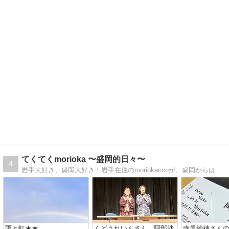
てくてくmorioka 〜盛岡的日々〜
4
岩手大好き、盛岡大好き！岩手在住のmoriokaccoが、盛岡からはじまる日々の暮らしを綴ります。毎日いろいろあるけど、今日もてくてく歩いていこう。
雨と虹★★
くどうれいんさん、阿部沙
寺尾紗穂さん