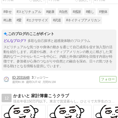
ました
ました
ました
#幸せ
#スピリチュアル
#健康
#自然
#感謝
#癒し
#整体
#仏教
#愛
#エクササイズ
#武道
#ネイティブアメリカン
このブログのここがポイント
多彩な自己探求と超感覚体験のプログラム
スピリチュアルな気づきや身体の動きを通じて自己成長を促す加入型の活
動を紹介します。武道や仏教、ネイティブアメリカンの教えに根ざした実
践的なワークやセレモニーを中心に、内面と外側の調和を目指す内容が特
徴です。参加者が心身のつながりや自然との融合を深め、日々の気づきを
得る助けとなる情報を提供しています。
2031648
3
週間IN:
38
週間OUT:
42
月間IN:
184
かまいと 家計簿書こうクラブ
12
現在年収150万円以下。東京で賃貸暮らし。ひとりで大学生のコドモを育てています。でもダイジョーブ！家計簿をつけてきたおかげで、貯金ができ、なんとかなっています…