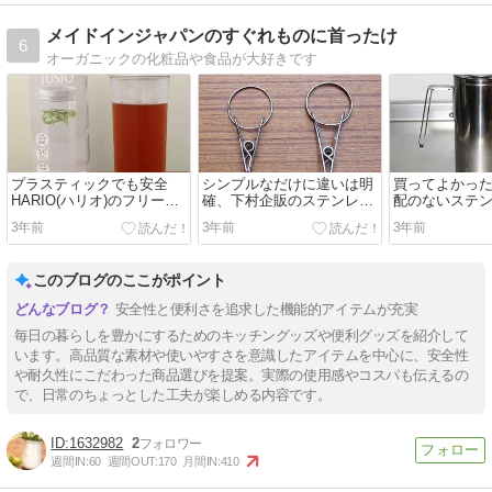
メイドインジャパンのすぐれものに首ったけ
6
オーガニックの化粧品や食品が大好きです
プラスティックでも安全
シンプルなだけに違いは明
買ってよかっ
HARIO(ハリオ)のフリーザ
確、下村企販のステンレス
配のないステ
ーポット
ピンチ
ターピッチャ
3年前
3年前
3年前
このブログのここがポイント
安全性と便利さを追求した機能的アイテムが充実
毎日の暮らしを豊かにするためのキッチングッズや便利グッズを紹介して
います。高品質な素材や使いやすさを意識したアイテムを中心に、安全性
や耐久性にこだわった商品選びを提案。実際の使用感やコスパも伝えるの
で、日常のちょっとした工夫が楽しめる内容です。
1632982
2
週間IN:
60
週間OUT:
170
月間IN:
410