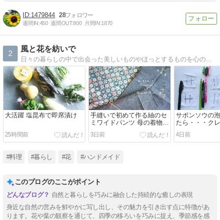
1479844
28
週間IN:
450
週間OUT:
800
月間IN:
1870
風と花を紡いで
2
日々の暮らしの中で出会った美しいものやほっとするものを心の風景と共に綴ります。
大活躍 塩昆布で即席漬け
手縫いで初めて作る紬のセ
サボンソウの
ミワイドパンツ 母の着物リ
たら・・・ク
メイク
ペンなど、色
25時間前
3日前
4日前
ど・・・
#料理
#暮らし
#花
#ハンドメイド
このブログのここがポイント
自然と暮らしを巧みに融合した持続的な癒しの表現
身近な自然の営みを鮮やかに写し出し、その魅力を引き出す点に特徴があ
ります。花や葉の観察を通じて、四季の移ろいを巧みに捉え、季節感を感