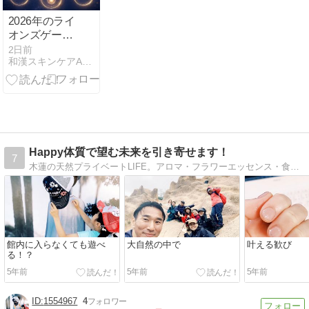
2026年のライ
オンズゲート
は「888」。
2日前
和漢スキンケアANBAN（アンバン）
自分を満た
す！
Happy体質で望む未来を引き寄せます！
7
木蓮の天然プライベートLIFE。アロマ・フラワーエッセンス・食事療法・ホメオパシーなどを用いた子育て。家族のケア。おススメの講座・イベント・周辺情報も。
館内に入らなくても遊べ
大自然の中で
叶える歓び
る！？
5年前
5年前
5年前
1554967
4