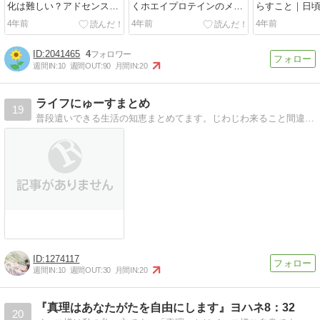
化は難しい？アドセンスで
くホエイプロテインのメリ
らすこと｜日
月1万円稼ぐ記事の書き方
ットと賢い選び方
けたい時間の
4年前
4年前
4年前
2041465
4
週間IN:
10
週間OUT:
90
月間IN:
20
ライフにゅーすまとめ
19
普段遣いできる生活の知恵まとめてます。じわじわ来ること間違いなし！
1274117
週間IN:
10
週間OUT:
30
月間IN:
20
『真理はあなたがたを自由にします』ヨハネ8：32
20