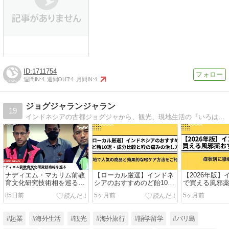
1711754
週間IN:
4
週間OUT:
4
月間IN:
4
ジョグジャランジャラン
19
インドネシアの古都ジョグジャから、観光、現地生活の『いろは』を紹介
ナディエム・マカリム前教
【ローカル厳選】インドネ
【2026年版
育文化研究技術相を巡る
シアのおすすめのど飴10
で買える風邪薬
Chromebook汚職事件
選・成分比較と喉の痛みの
選！症状別に
85日前
5ヶ月前
5ヶ月前
治し方
#起業
#海外生活
#観光
#海外旅行
#語学留学
#バリ島