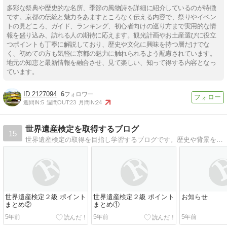
多彩な祭典や歴史的な名所、季節の風物詩を詳細に紹介しているのが特徴
です。京都の伝統と魅力をあますところなく伝える内容で、祭りやイベン
トの見どころ、ガイド、ランキング、初心者向けの巡り方まで実用的な情
報を盛り込み、訪れる人の期待に応えます。観光計画やお土産選びに役立
つポイントも丁寧に解説しており、歴史や文化に興味を持つ層だけでな
く、初めての方も気軽に京都の魅力に触れられるよう配慮されています。
地元の知恵と最新情報を融合させ、見て楽しい、知って得する内容となっ
ています。
2127094
6
週間IN:
5
週間OUT:
23
月間IN:
24
世界遺産検定を取得するブログ
15
世界遺産検定の取得を目指し学習するブログです。歴史や背景を楽しく学び資格の取得を目指します。
世界遺産検定２級 ポイント
世界遺産検定２級 ポイント
お知らせ
まとめ②
まとめ①
5年前
5年前
5年前