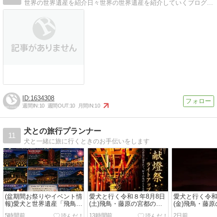
世界の世界遺産を紹介日々世界の世界遺産を紹介していくブログです
1634308
週間IN:
10
週間OUT:
10
月間IN:
10
犬との旅行プランナー
11
犬と一緒に旅に行くときのお手伝いをします
(盆期間お祭りやイベント情
愛犬と行く令和８年8月8日
愛犬と行く令和
報)愛犬と世界遺産「飛鳥・
(土)飛鳥・藤原の宮都の
(金)飛鳥・藤
藤原の宮都」散策とともに
町、天気状況と談山神社献
町、天気状況と
5時間前
13時間前
2日前