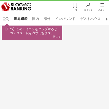
リーダー
ログイン
メニュー
世界遺産
国内
海外
インバウンド
ゲストハウス
ス
【Tips】このアイコンをタップすると、

カテゴリ一覧を表示できます。
閉じる