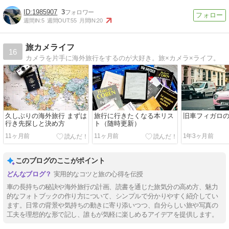
1985907
3
週間IN:
5
週間OUT:
55
月間IN:
20
旅カメライフ
16
カメラを片手に海外旅行をするのが大好き。旅×カメラ×ライフ。
久しぶりの海外旅行 まずは
旅行に行きたくなる本リス
旧車フィガロ
行き先探しと決め方
ト（随時更新）
11ヶ月前
11ヶ月前
1年3ヶ月前
このブログのここがポイント
実用的なコツと旅の心得を伝授
車の長持ちの秘訣や海外旅行の計画、読書を通じた旅気分の高め方、魅力
的なフォトブックの作り方について、シンプルで分かりやすく紹介してい
ます。日常の背景や気持ちの動きに寄り添いつつ、自分らしい旅や写真の
工夫を理想的な形で記し、誰もが気軽に楽しめるアイデアを提供します。