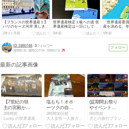
【フランスの世界遺産１】
世界遺産検定１級への道 世
「世界遺産委員
パリのセーヌ河岸 美しき花
界遺産検定は一日にしてな
産を決める、
の都・芸術の都
らず
界会議
2年1ヶ月前
5年前
5年前
1980748
3
週間IN:
30
週間OUT:
54
月間IN:
78
最新の記事画像
【7世紀の領
塩もち！オホ
(盆期間お祭り
主の宮殿から
ーツクの自然
やイベント情
発見されたフ
塩がやさしく
報)愛犬と世界
2時間前
2時間30分前
5時間前
Lucky の世界遺産ブログ
大人女性一人旅ガイド｜神社仏閣・世界遺産・老舗＝たびそろ
犬との旅行プランナー
レスコ画が見
香る札幌北広
遺産「飛鳥・
どころ】アフ
島クラッセホ
藤原の宮都」