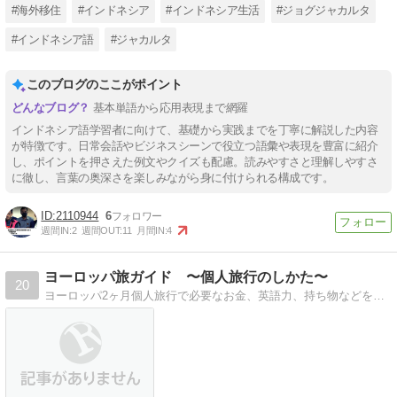
#海外移住
#インドネシア
#インドネシア生活
#ジョグジャカルタ
#インドネシア語
#ジャカルタ
このブログのここがポイント
基本単語から応用表現まで網羅
インドネシア語学習者に向けて、基礎から実践までを丁寧に解説した内容
が特徴です。日常会話やビジネスシーンで役立つ語彙や表現を豊富に紹介
し、ポイントを押さえた例文やクイズも配慮。読みやすさと理解しやすさ
に徹し、言葉の奥深さを楽しみながら身に付けられる構成です。
2110944
6
週間IN:
2
週間OUT:
11
月間IN:
4
ヨーロッパ旅ガイド 〜個人旅行のしかた〜
20
ヨーロッパ2ヶ月個人旅行で必要なお金、英語力、持ち物などを紹介。城や教会やステンドグラスが大好きです。