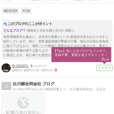
燈祭（ライトアップ）
大文字送り火
#藤原宮跡
#犬旅
このブログのここがポイント
地域史と文化を織り交ぜた深掘り
奈良県橿原市を拠点に、古代史や祭事といった歴史的文化をわかりやすく
紹介しています。特に、世界遺産候補や季節の行事、地元の伝統を多角的
に掘り下げながら、場所ごとの風情と背景を伝える点が魅力です。愛犬と
の散策や祭事の様子も取り上げ、自然と歴史が融和した奈良の魅力を多彩
【Tips】気になるブログをフォロー。

登録不要。更新を逃さずキャッチ！
に発信します。初心者でも歴史の一端に触れられる内容構成が特徴です。
閉じる
2025071
5
週間IN:
8
週間OUT:
118
月間IN:
20
白川郷合同会社 ブログ
12
白川村のNPO法人白川郷耕雲塾より「白川郷合同会社」を設立。白川村のPRはもちろん、あらゆるジャンルの事業を今後進め村の若者が働ける場所として発展させていきます