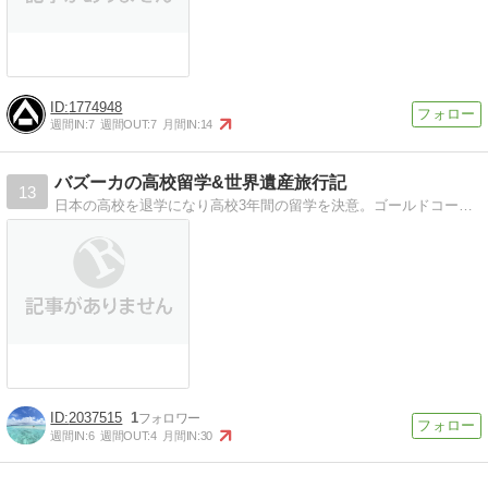
1774948
週間IN:
7
週間OUT:
7
月間IN:
14
バズーカの高校留学&世界遺産旅行記
13
日本の高校を退学になり高校3年間の留学を決意。ゴールドコーストに留学して人生一変。卒業後は早稲田大学に入学。現在は日本の一流企業に勤める社会人です。高校留学や世界遺産の記事を書いていきます！
2037515
1
週間IN:
6
週間OUT:
4
月間IN:
30