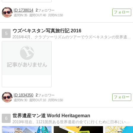
1738014
2
週間IN:
35
週間OUT:
40
月間IN:
150
ウズベキスタン写真旅行記 2016
5
2016年4月、クラブツーリズムのツアーでウズベキスタンの世界遺産などを巡った写真旅行。参加者32人と添乗員1人、現地人ガイド1人。6泊8日。
1834350
2
週間IN:
30
週間OUT:
10
月間IN:
150
世界遺産マン道 World Heritageman
6
2019年現在、1121箇所ある世界遺産の全てに行くために日本にいたりいなかったり。何十年かかるかは全くわかりませんが、全て行ったら「海賊王」になれるのです。