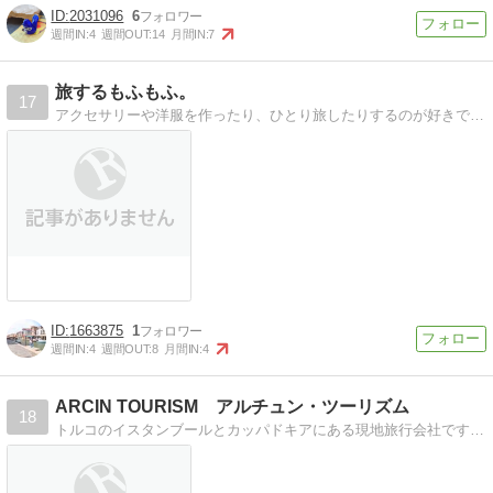
2031096
6
週間IN:
4
週間OUT:
14
月間IN:
7
旅するもふもふ。
17
アクセサリーや洋服を作ったり、ひとり旅したりするのが好きです。
1663875
1
週間IN:
4
週間OUT:
8
月間IN:
4
ARCIN TOURISM アルチュン・ツーリズム
18
トルコのイスタンブールとカッパドキアにある現地旅行会社です。トルコについて、旅行情報などトルコよりお届けします！！