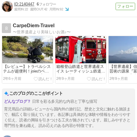
2140447
6
週間IN:
22
週間OUT:
42
月間IN:
92
CarpeDiem-Travel
8
〜世界遺産より美味しいお酒♪〜
【レビュー】トラベルシス
箱根登山鉄道と世界遺産ス
【世界遺産】
テムが超便利！joieのベビ
イス レーティッシュ鉄道！
芸術の源泉『
ーカーを使い倒して感じた
姉妹提携している2つの鉄
喫するには富
2年6ヶ月前
2年9ヶ月前
2年9ヶ月前
メリット・デメリットを大
道を乗り比べてみた！
オススメ！
公開！
このブログのここがポイント
日常を彩る多元的な内容と丁寧な描写
育児用品の詳細レビューから国内外の旅行記、歴史と文化に触れる旅談ま
で、幅広く取り揃えています。各記事は具体的な体験や情報をわかりやす
く伝え、読者の興味を引きつける工夫が施されています。親しみやすさと
専門性を兼ね備え、読み応えのある内容が特徴です。