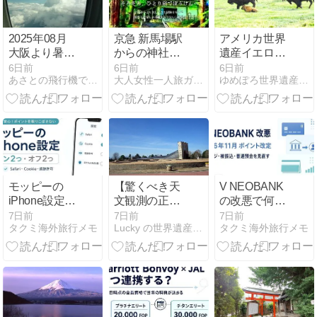
き鋳型」！(
・Д・)【考古
学】
2025年08月
京急 新馬場駅
アメリカ世界
大阪より暑く
からの神社巡
遺産イエロー
ない台湾
り！品川神
ストーン国立
6日前
6日前
6日前
あさとの飛行機で行く台湾・タイ・世界遺産と機内食の日記
大人女性一人旅ガイド｜神社仏閣・世界遺産・老舗＝たびそろ
ゆめぽろ世界遺産/世界一周旅行記
05/13
社・荏原神社
公園グランド
を巡る約二時
ティトン旅行
間コース
記モデルコー
ス(間欠泉/野
生動物ビーバ
ー/ヘラジカ)
モッピーの
【驚くべき天
V NEOBANK
iPhone設定4
文観測の正確
の改悪で何が
項目｜
さを誇る天文
変わる？2026
7日前
7日前
7日前
タクミ海外旅行メモ
Lucky の世界遺産ブログ
タクミ海外旅行メモ
Safari・アプ
台】ウルグベ
年11月のポイ
リ案件・反映
ク天文台跡
ント改定と今
されないとき
(Ulughbek's
後の使い方
の対処
Observatory)