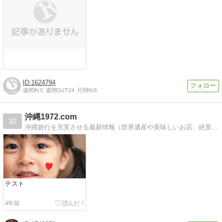
1624794
週間IN:
0
週間OUT:
24
月間IN:
8
沖縄1972.com
30
沖縄旅行を充実させる最新情報（世界遺産や美味しいお店、絶景スポットなど）を無料で配信しています！見ないと損ですよ！
テスト
4年前