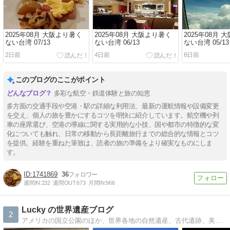
2025年08月 大阪より暑く
2025年08月 大阪より暑く
2025年08月 
ない台湾 07/13
ない台湾 06/13
ない台湾 05/13
2日前
4日前
6日前
このブログのここがポイント
多彩な航空・鉄道体験と旅の知恵
多方面の交通手段や空港・駅の詳細な利用法、最新の運航情報や設備変更
を交え、個人の旅を豊かにするコツを明快に紹介しています。航空機や列
車の座席選び、空港の導線に関する実用的な小技、国や都市の特徴的な変
化についても触れ、日常の移動から長距離旅行までの総合的な情報とコツ
を提供。経験を重ねた筆致は、読者の旅の準備をより確実なものにしま
す。
1741869
36
週間IN:
232
週間OUT:
673
月間IN:
966
Lucky の世界遺産ブログ
2
アメリカの国立公園のほか、世界各地の自然遺産、古代遺跡、美術館、教会をご紹介いたします。2015年に世界遺産検定マイスターを取得しました。