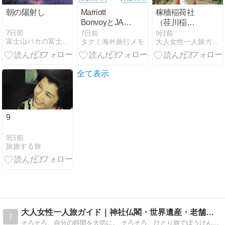
朝の陽射し
Marriott
稼穡稲荷社
BonvoyとJAL
（荏川稲
はいつ連携す
荷）！山本伴
7日前
7日前
9日前
富士山バカの富士山撮影記
タクミ海外旅行メモ
大人女性一人旅ガイド｜神社仏閣・世界遺産・老舗＝たびそろ
る？プラチナ
曽の想いにふ
とチタンの
れられる神社
FOP差と待つ
巡り（東京都
べきケース
品川区）
全て表示
9
9日前
旅旅する旅
大人女性一人旅ガイド｜神社仏閣・世界遺産・老舗＝たびそろ
7
そろそろ、自分の時間を大切に。 そろそろ、ひとり旅でぼうけんへ。神社仏閣・世界遺産・老舗を巡りながら、安心して楽しめる旅の準備やコツを、実体験をもとに発信しています。