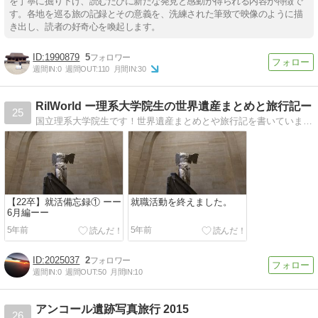
を丁寧に掘り下げ、読むたびに新たな発見と感動が得られる内容が特徴で
す。各地を巡る旅の記録とその意義を、洗練された筆致で映像のように描
き出し、読者の好奇心を喚起します。
1990879
5
週間IN:
0
週間OUT:
110
月間IN:
30
RiIWorld ー理系大学院生の世界遺産まとめと旅行記ー
25
国立理系大学院生です！世界遺産まとめとや旅行記を書いています！
【22卒】就活備忘録① ーー
就職活動を終えました。
6月編ーー
5年前
5年前
2025037
2
週間IN:
0
週間OUT:
50
月間IN:
10
アンコール遺跡写真旅行 2015
26