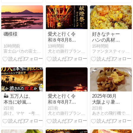
ラシャブ博物
テルのお土産
散策とともに
館 (Afrasiyab
【北海道みや
Museum)
げ】
磯模様
愛犬と行く令
好きなチャー
和８年8月8日
ハンの具材
(土)飛鳥・藤
は？
10時間前
13時間前
15時間前
富士山バカの富士山撮影記
犬との旅行プランナー
ファンタスティック Night
原の宮都の
町、天気状況
と談山神社献
燈祭（ライト
アップ）
🏜️ 五万人は、
愛犬と行く令
2025年08月
本当に砂嵐へ
和８年8月7日
大阪より暑く
消えたのか？
(金)飛鳥・藤
ない台湾
2日前
2日前
2日前
歩け、マヤ −考古学・歴史ニュース−
犬との旅行プランナー
あさとの飛行機で行く台湾・タイ・世界遺産と機内食の日記
2500年前、誰
原の宮都の
07/13
一人戻らなか
町、天気状況
ったペルシア
と第67回奈良
遠征軍と「消
大文字送り火