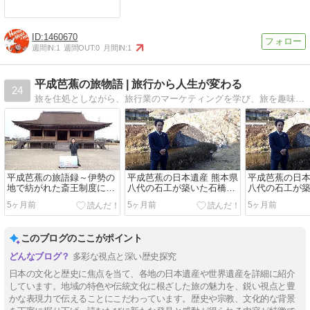
1460670
週間IN:
1
週間OUT:
0
月間IN:
1
平成芭蕉の旅物語 | 旅行から人生が変わる
24
旅を住処としながら、旅行業のマーケティングを学び、旅を趣味ではなく、ビジネスとして取り組んできた平成芭蕉の「旅行から人生が変わる」物語です。
平成芭蕉の旅語録～伊勢の
平成芭蕉の日本遺産 熊本県
平成芭蕉の日本
地で紡がれた斎王制度につ
八代の石工が築いた石橋文
八代の石工が
いて考える
化
化
5ヶ月前
5ヶ月前
5ヶ月前
このブログのここがポイント
多彩な視点と深い歴史探究
日本の文化と歴史に焦点を当て、各地の日本遺産や世界遺産を詳細に紹介
しています。地域の特色や伝統文化に根ざした旅の魅力を、鋭い視点と豊
かな表現力で伝えることにこだわっています。歴史や宗教、文化的な背景