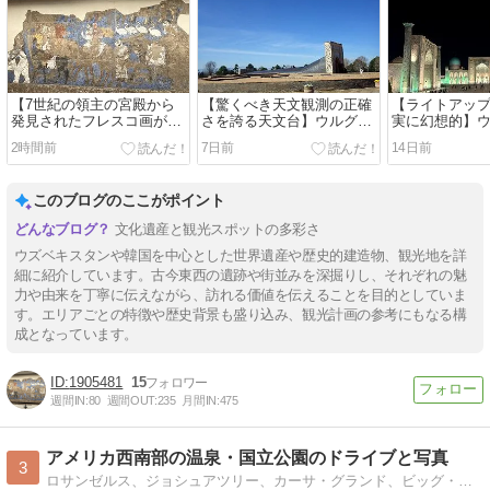
【7世紀の領主の宮殿から
【驚くべき天文観測の正確
【ライトアッ
発見されたフレスコ画が見
さを誇る天文台】ウルグベ
実に幻想的】
どころ】アフラシャブ博物
ク天文台跡 (Ulughbek's
ンを象徴する
2時間前
7日前
14日前
館 (Afrasiyab Museum)
Observatory)
ギスタン広場」(R
Square)
このブログのここがポイント
文化遺産と観光スポットの多彩さ
ウズベキスタンや韓国を中心とした世界遺産や歴史的建造物、観光地を詳
細に紹介しています。古今東西の遺跡や街並みを深掘りし、それぞれの魅
力や由来を丁寧に伝えながら、訪れる価値を伝えることを目的としていま
す。エリアごとの特徴や歴史背景も盛り込み、観光計画の参考にもなる構
成となっています。
1905481
15
週間IN:
80
週間OUT:
235
月間IN:
475
アメリカ西南部の温泉・国立公園のドライブと写真
3
ロサンゼルス、ジョシュアツリー、カーサ・グランド、ビッグ・ベンド、カールズバッド、ホワイトサンズ、石化木の森、トント