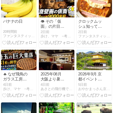
された敗
予告
北」！( ・Д・)
【考古学ミス
テリー】
バナナの日
👁️ その「仮
クロックムッ
面」の片目
シュ知ってま
は、6000年後
すか？
20時間前
2日前
2日前
ファンタスティック Night
歩け、マヤ −考古学・歴史ニュース−
ファンタスティック Night
に描き足され
たのか？ 初の
直接年代測定
が暴いた、洞
窟壁画の長い
生命！( ・Д・)
【旧石器時代
考古学】
🔥 なぜ飛鳥の
2025年08月
2026年9月 京
ガラス工房
大阪より暑く
都イベントカ
が、埼玉の巨
ない台湾
レンダー
4日前
4日前
5日前
歩け、マヤ −考古学・歴史ニュース−
あさとの飛行機で行く台湾・タイ・世界遺産と機内食の日記
おやかまっさん京都〜古都の散歩道〜
大集落にあっ
06/13
たのか？ 384
軒の竪穴住居
と、161粒を
焼く「たこ焼