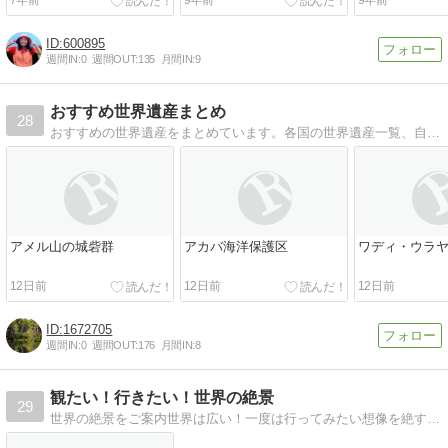
600895
週間IN:
0
週間OUT:
135
月間IN:
9
おすすめ世界遺産まとめ
28
おすすめの世界遺産をまとめています。各国の世界遺産一覧、自然遺産・文化遺産・複合遺産一覧も掲載しています。
アメル山の城砦群
アカバ海洋保護区
ワディ・ウラ
12日前
12日前
12日前
1672705
週間IN:
0
週間OUT:
176
月間IN:
8
観たい！行きたい！世界の絶景
29
世界の絶景をご案内世界は広い！一度は行ってみたい想像を絶する絶景をご紹介