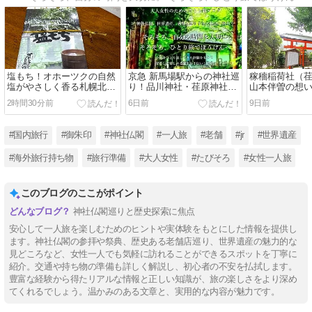
塩もち！オホーツクの自然
京急 新馬場駅からの神社巡
稼穡稲荷社（
塩がやさしく香る札幌北広
り！品川神社・荏原神社を
山本伴曽の想
島クラッセホテルのお土産
巡る約二時間コース
る神社巡り（
2時間30分前
6日前
9日前
【北海道みやげ】
区）
#国内旅行
#御朱印
#神社仏閣
#一人旅
#老舗
#jr
#世界遺産
#海外旅行持ち物
#旅行準備
#大人女性
#たびそろ
#女性一人旅
このブログのここがポイント
神社仏閣巡りと歴史探索に焦点
安心して一人旅を楽しむためのヒントや実体験をもとにした情報を提供し
ます。神社仏閣の参拝や祭典、歴史ある老舗店巡り、世界遺産の魅力的な
見どころなど、女性一人でも気軽に訪れることができるスポットを丁寧に
紹介。交通や持ち物の準備も詳しく解説し、初心者の不安を払拭します。
豊富な経験から得たリアルな情報と正しい知識が、旅の楽しさをより深め
てくれるでしょう。温かみのある文章と、実用的な内容が魅力です。