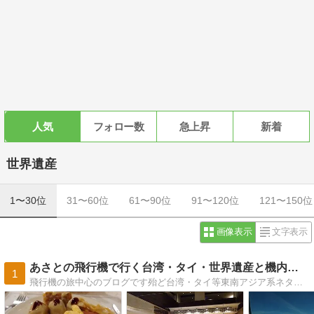
人気
フォロー数
急上昇
新着
世界遺産
1〜30位
31〜60位
61〜90位
91〜120位
121〜150位
画像表示
文字表示
あさとの飛行機で行く台湾・タイ・世界遺産と機内食の日記
1
飛行機の旅中心のブログです殆ど台湾・タイ等東南アジア系ネタでしょうか観光地情報などより飛行機の中や機内食・空撮を主にしてます