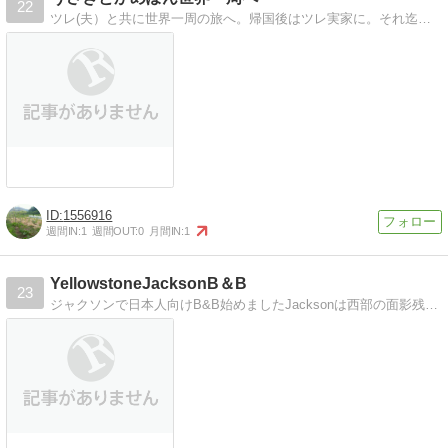
22
ツレ(夫）と共に世界一周の旅へ。帰国後はツレ実家に。それ迄悔いの無い体験を積む冒険の旅へ！
1556916
週間IN:
1
週間OUT:
0
月間IN:
1
YellowstoneJacksonB＆B
23
ジャクソンで日本人向けB&B始めましたJacksonは西部の面影残る素敵な町アメリカでも有数の人気観光地