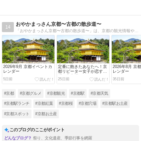
おやかまっさん京都〜古都の散歩道〜
14
「おやかまっさん京都〜古都の散歩道〜」は、京都の観光情報やグルメ、お土産、イベント情報を提供するウェブサイトです。このサイトを通じて、京都の魅力を再発見し、旅のプランニングにご活用ください。
2026年9月 京都イベントカ
定番に飽きたあなたへ！京
2026年8月 
レンダー
都リピーター女子が恋する
レンダー
隠れ家穴場スポット
5日前
25日前
35日前
#京都
#京都グルメ
#京都観光
#京都駅
#京都天気
#京都駅ランチ
#京都紅葉
#京都桜
#京都穴場
#京都駅お土産
#京都スポット
#京都お土産
このブログのここがポイント
祭り、文化遺産、季節行事を網羅