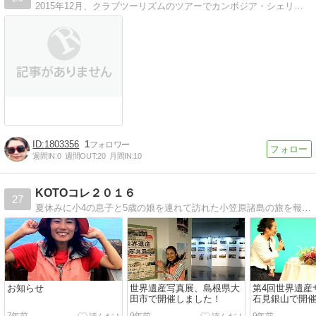
2015年12月、クラブツーリズムのツアーでカンボジア・シェリムアップのアンコール遺跡を巡った。参加者11人に現地人ガイド1人＋運転手1人。3泊5日。
1803356
1
週間IN:
0
週間OUT:
20
月間IN:
10
KOTOコレ２０１６
27
夏休みに小4の息子と5歳の娘を連れて訪れた小笠原諸島の旅を報告しています。
お知らせ
世界遺産写真展、島根県大
第4回世界遺産
田市で開催しました！
石見銀山で開
7年前
9年前
9年前