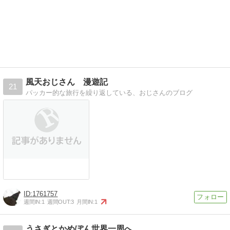
風天おじさん 漫遊記
21
パッカー的な旅行を繰り返している、おじさんのブログ
1761757
週間IN:
1
週間OUT:
3
月間IN:
1
うさぎとかめぽん世界一周へ