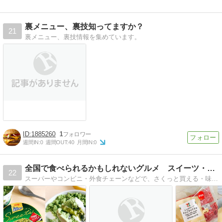
裏メニュー、裏技知ってますか？
21
裏メニュー、裏技情報を集めています。
1885260
1
週間IN:
0
週間OUT:
40
月間IN:
0
全国で食べられるかもしれないグルメ スイーツ・ドリンクもね！
22
スーパーやコンビニ・外食チェーンなどで、さくっと買える・味わえる「近場グルメ」ブログ。