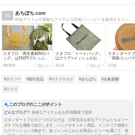
あちぽち.com
26
時短アイテムや素敵なアイテムで読者にハッピーを提供するコンテンツを発信してます。特に無印良品のアイテムを紹介しています。実際に購入してよかったことを具体的にまとめています。
スタプロ「再生素材BIGバ
スタプロ「トートバッグ」
スタンダード
ッグ」は550円でたっぷり
はクリア×メッシュがおし
「両面コンパ
入る大容量バッグ！買い物
ゃれ！夏のお出かけにぴっ
は330円で高
4時間前
4日前
7日前
や旅行に便利◎
たりな330円バッグ◎
きに便利な拡
ミラー！
#ダイソー
#無印良品
#マクドナルド
#あちぽち
#丸亀製麺
#スリコ
このブログのここがポイント
多彩なアイテムをお手頃価格で提供
スタンダードプロダクツのブログは、日常生活を彩るアイテムたちをリー
ズナブルな価格で紹介します。バッグやキッチン用品、インテリア雑貨か
らファッション小物まで、多ジャンルにわたる商品レビューを通じて、使