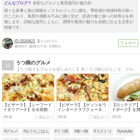
多彩なグルメと風景描写が魅力的
様々な食事と旅の体験をノスタルジックに綴る。季節感や地域特有の味へ
のこだわり、風景や感動を巧みに織り交ぜ、読者の食と旅への好奇心を刺
激します。詳細な描写とともに、調理や風景の魅力を自然に伝える文章が
特徴です。
2020422
1
週間IN:
0
週間OUT:
36
月間IN:
2
うつ病のグルメ
12
【うつ病でもグルメを楽しみたい】否！うつ病だからこそ、グルメでうつ病を治したい。お店でご飯を食べるのは難しいけど、コンビニ・チェーン店などの「テイクアウトメニュー全制覇」を目指して毎日更新していきます。
【ピザーラ】【シーフード
【ピザーラ】【ゲッツ＆ウ
【ロッテリア
イタリアーナ】を出前館で
インタークラブクォータ
ドポーク】を
注文してみた件について
ー】を出前館で注文してみ
について
3年前
3年前
3年前
た件について
#グルメ
#おうちごはん
#うつ病
#食べ物
#コストコ
#youtube