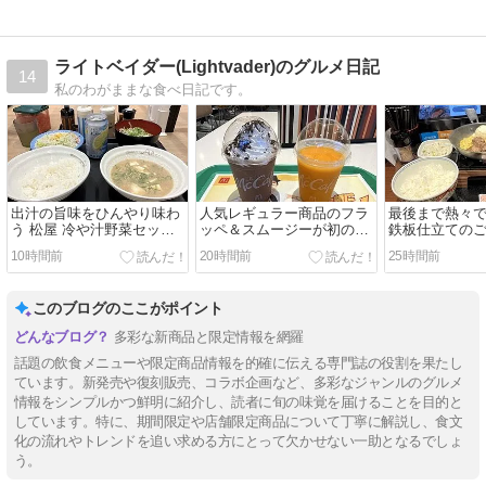
ライトベイダー(Lightvader)のグルメ日記
14
私のわがままな食べ日記です。
出汁の旨味をひんやり味わ
人気レギュラー商品のフラ
最後まで熱々
う 松屋 冷や汁野菜セッ
ッペ＆スムージーが初のリ
鉄板仕立てのご
ト・ミニ冷やしうどん・未
ニューアル マクドナルド
テーキにかけ
10時間前
20時間前
25時間前
来のレモンサワープレーン
クッキー&クリームチョコ
も楽しめる別
レモンサワー
フラッペ・マンゴースムー
ソース‐ 吉野家
ジー
ステーキ定食
このブログのここがポイント
多彩な新商品と限定情報を網羅
話題の飲食メニューや限定商品情報を的確に伝える専門誌の役割を果たし
ています。新発売や復刻販売、コラボ企画など、多彩なジャンルのグルメ
情報をシンプルかつ鮮明に紹介し、読者に旬の味覚を届けることを目的と
しています。特に、期間限定や店舗限定商品について丁寧に解説し、食文
化の流れやトレンドを追い求める方にとって欠かせない一助となるでしょ
う。