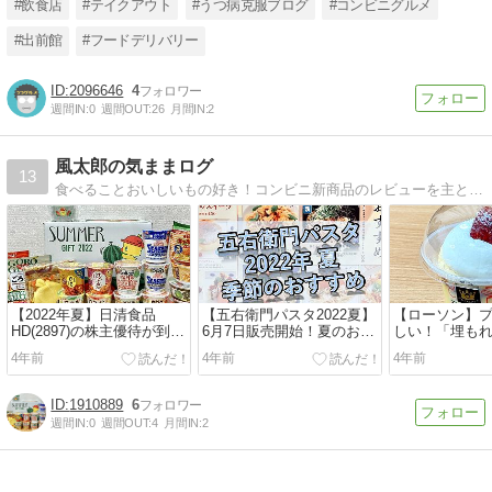
#飲食店
#テイクアウト
#うつ病克服ブログ
#コンビニグルメ
#出前館
#フードデリバリー
2096646
4
週間IN:
0
週間OUT:
26
月間IN:
2
風太郎の気ままログ
13
食べることおいしいもの好き！コンビニ新商品のレビューを主とした食べ物レビュー系雑記ブログ｜ローソン｜ファミリーマート｜セブンイレブン｜五右衛門パスタ｜吉野家｜日清食品｜マクドナルド｜などなど。
【2022年夏】日清食品
【五右衛門パスタ2022夏】
【ローソン】
HD(2897)の株主優待が到
6月7日販売開始！夏のおす
しい！「埋も
着！
すめメニューを徹底解説！
ケーキプリン
4年前
4年前
4年前
1910889
6
週間IN:
0
週間OUT:
4
月間IN:
2