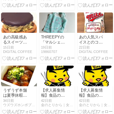
は330円で高
ー！さりげな
見え◎持ち歩
いストライプ
きに便利な拡
が素敵なシャ
大鏡付き丸型
ツ。紫外線対
ミラー！
策にもぴった
りの、夏にも
使える長袖シ
あの高級感あ
THREEPYの
あの人気スパ
ャツです♪
るスイーツを
「マルシェバ
イスとのコラ
お手軽に！ロ
ッグMT(ヤン
ボ！Frito-
15日前
19日前
22日前
DIGITAL COFFEE
19860707
DIGITAL COFFEE
ーソンの「ド
グオイスタ
Lay（フリト
バイチョコ風
ー)」の使用感
レー）の「マ
サンド」の巻
レビュー！愛
イクポップコ
らしいヤング
ーン クレイジ
オイスターの
ーソルト味」
人気マルシェ
の巻
バッグ。持っ
ているだけで
うずうず本舗
【求人募集情
【求人募集情
自然と気分が
は夏季休暇を
報】食品の法
報】食品の法
あがります♪
頂いてます
人ルート提案
人ルート提案
34日前
42日前
42日前
ウズウズホンポブログ - うずうず本舗
金のとりから｜女性に人気ヘルシーからあげ専門店｜金賞受賞
金のとりから｜女性に人気ヘルシーからあげ専門店｜金賞受賞
営業スタッフ
営業スタッフ
＜正社員＞募
＜正社員＞募