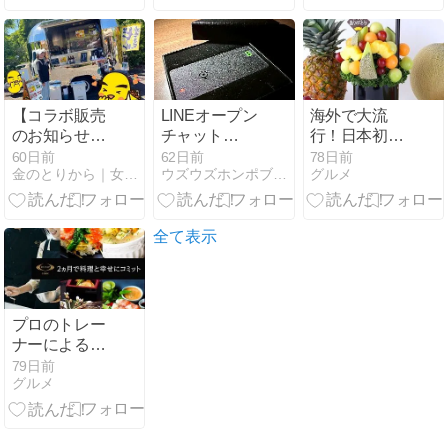
集
集
【コラボ販売
LINEオープン
海外で大流
のお知らせ】
チャット
行！日本初の
期間限定で三
（UZU
新感覚フルー
60日前
62日前
78日前
金のとりから｜女性に人気ヘルシーからあげ専門店｜金賞受賞
ウズウズホンポブログ - うずうず本舗
グルメ
重県伊勢志摩
ROASTERコ
ツギフト【フ
のアノ場所で
ミュニティ）
ルーツブーケ
コラボ販売が
作りました！
専門店プレジ
スタート！
ール】
全て表示
プロのトレー
ナーによるマ
ンツーマン料
79日前
グルメ
理教室
【RIZAP
COOK】