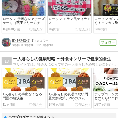
ローソン 伊達なレアチーズ
ローソン ミラノ風ティラミ
ローソン ガツ
ケーキ（蔵王クリームチー
ス
く！ヒレカツB
ズ使用）
1時間40分前
7時間前
19時間前
1624347
7
週間IN:
0
週間OUT:
137
月間IN:
0
一人暮らしの健康戦略 〜外食オンリーで健康的食生活を送る方法
18
本サイトでは、社会人になって初の一人暮らしを経験した自分が、試行錯誤しながら見つけた、健康的な一人暮らしをするためのオススメの方法について紹介してきます。自炊なし外食のみでの健康的生活を目指すので、多忙な人や面倒くさがりな人にオススメ。
1人暮らしの声出なくなる
1人暮らしの夜眠れない問
ポップコーン
問題の解決策
題の解決策。24hのジムと
どのくらい？
コワーキングを契約したら
料理を比較し
11ヶ月前
1年6ヶ月前
1年7ヶ月前
深夜の自由度を得た。
このブログのここがポイント