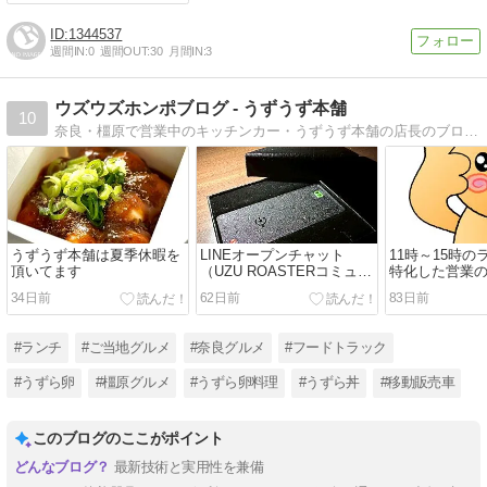
1344537
週間IN:
0
週間OUT:
30
月間IN:
3
ウズウズホンポブログ - うずうず本舗
10
奈良・橿原で営業中のキッチンカー・うずうず本舗の店長のブログです。世界初のうずら卵だけの中華丼やうずらフライ丼などうずら卵好きには避けては通れないお店です。
うずうず本舗は夏季休暇を
LINEオープンチャット
11時～15時
頂いてます
（UZU ROASTERコミュニ
特化した営業
ティ）作りました！
つけたかもし
34日前
62日前
83日前
#ランチ
#ご当地グルメ
#奈良グルメ
#フードトラック
#うずら卵
#橿原グルメ
#うずら卵料理
#うずら丼
#移動販売車
このブログのここがポイント
最新技術と実用性を兼備