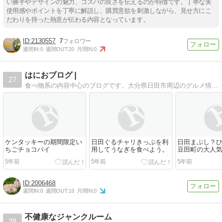
い勝手やデザインの魅力、コスパの良さを伝えるのが特徴です。丁寧な実
使用感やポイントを丁寧に解説し、購買意欲を刺激しながら、見せ方にこ
だわりを持った熱意が伝わる内容となっています。
2130557
7
週間IN:
0
週間OUT:
20
月間IN:
0
はにおブログ |
27
食べ物系の内容中心のブログです。大分県日田市周辺のグルメ情報も書いていっています。グルメ以外も書きたいことを色々と書いています。読んでいってくれると嬉しいです(*^^*)
ケンタッキーの期間限定い
日田ぐるチャリきっぷを利
日田まぶし？
ちごチョコパイ
用してうなぎを食べよう。
豆田町の大人
日田まぶし千
5年前
5年前
5年前
2006468
週間IN:
0
週間OUT:
16
月間IN:
0
不健康なジャンクルーム
28