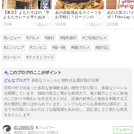
【東京】よもだそばの「半
あの高級感あるスイーツを
あの人気スパ
よもだカレーと半たぬきそ
お手軽に！ローソンの「ド
ボ！Frito-La
ばセット」の巻
バイチョコ風サンド」の巻
ー）の「マイ
7日前
15日前
22日前
ン クレイジー
巻
#レビュー
#グルメ
#旅行
#海外旅行
#ご当地グルメ
#エンジニア
#コンビニ
#食べ物
#b級グルメ
#旅行記
#コーヒー
#ファストフード
このブログのここがポイント
多彩なジャンルと個性光る選択肢の宝庫
日常の中で出会った多彩な食体験を鋭い感性で切り取り、多様なジャンル
を網羅しています。独自の視点と豊かな表現力で、食の魅力とともに各地
のこだわりや味わいを生き生きと伝え、読者の好奇心と食欲を刺激する工
夫が随所に散りばめられています。シンプルながらも具体的な描写が、ま
るでその場にいるかのような臨場感を生み出し、読む楽しさと新たな発見
をもたらします。
2085670
6
週間IN:
3
週間OUT:
21
月間IN:
9