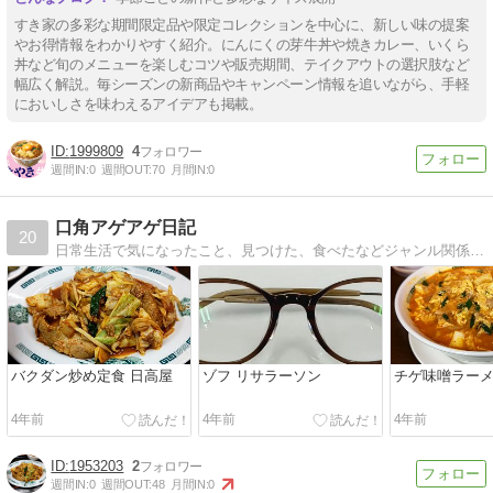
すき家の多彩な期間限定品や限定コレクションを中心に、新しい味の提案
やお得情報をわかりやすく紹介。にんにくの芽牛丼や焼きカレー、いくら
丼など旬のメニューを楽しむコツや販売期間、テイクアウトの選択肢など
幅広く解説。毎シーズンの新商品やキャンペーン情報を追いながら、手軽
においしさを味わえるアイデアも掲載。
1999809
4
週間IN:
0
週間OUT:
70
月間IN:
0
口角アゲアゲ日記
20
日常生活で気になったこと、見つけた、食べたなどジャンル関係なく、自由気のままにお伝えしていきます。
バクダン炒め定食 日高屋
ゾフ リサラーソン
チゲ味噌ラーメ
4年前
4年前
4年前
1953203
2
週間IN:
0
週間OUT:
48
月間IN:
0