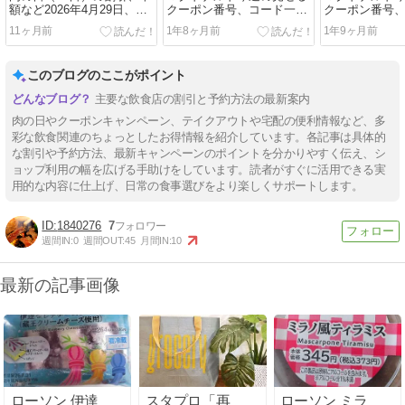
額など2026年4月29日、焼
クーポン番号、コード一覧
クーポン番号
肉やファミレスチェーン店
（2025年1月24日～1月30
（2024年12月2
11ヶ月前
1年8ヶ月前
1年9ヶ月前
のキャンペーンまとめ
日）チョコパイシリーズ、
年1月2日）グ
エバンゲリオンバーガーな
フシチューパ
ど
ッペなど
このブログのここがポイント
主要な飲食店の割引と予約方法の最新案内
肉の日やクーポンキャンペーン、テイクアウトや宅配の便利情報など、多
彩な飲食関連のちょっとしたお得情報を紹介しています。各記事は具体的
な割引や予約方法、最新キャンペーンのポイントを分かりやすく伝え、シ
ョップ利用の幅を広げる手助けをしています。読者がすぐに活用できる実
用的な内容に仕上げ、日常の食事選びをより楽しくサポートします。
1840276
7
週間IN:
0
週間OUT:
45
月間IN:
10
最新の記事画像
ローソン 伊達
スタプロ「再
ローソン ミラ