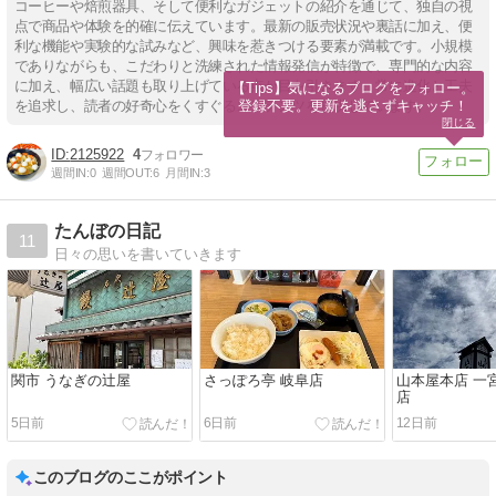
コーヒーや焙煎器具、そして便利なガジェットの紹介を通じて、独自の視
点で商品や体験を的確に伝えています。最新の販売状況や裏話に加え、便
利な機能や実験的な試みなど、興味を惹きつける要素が満載です。小規模
でありながらも、こだわりと洗練された情報発信が特徴で、専門的な内容
に加え、幅広い話題も取り上げている点が目を引きます。常に進化と工夫
【Tips】気になるブログをフォロー。

登録不要。更新を逃さずキャッチ！
を追求し、読者の好奇心をくすぐるコンテンツを提供しています。
閉じる
2125922
4
週間IN:
0
週間OUT:
6
月間IN:
3
たんぼの日記
11
日々の思いを書いていきます
関市 うなぎの辻屋
さっぽろ亭 岐阜店
山本屋本店 一
店
5日前
6日前
12日前
このブログのここがポイント