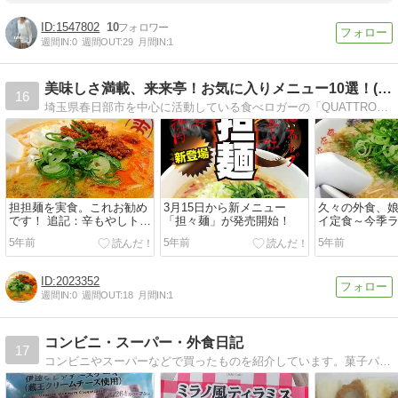
1547802
10
週間IN:
0
週間OUT:
29
月間IN:
1
美味しさ満載、来来亭！お気に入りメニュー10選！(ブログ版)
16
埼玉県春日部市を中心に活動している食べロガーの「QUATTRO」です。 滋賀県に本店があり、全国チェン展開している京都系ラーメン「来来亭」のファンが書く来来亭紹介ブログです。
担担麺を実食。これお勧め
3月15日から新メニュー
久々の外食、
です！ 追記：辛もやしトッ
「担々麺」が発売開始！
イ定食～今季
ピングでもたべました！
キフライ。
5年前
5年前
5年前
2023352
週間IN:
0
週間OUT:
18
月間IN:
1
コンビニ・スーパー・外食日記
17
コンビニやスーパーなどで買ったものを紹介しています。菓子パン・惣菜パン・サンドウィッチ・コンビニ限定商品・面白商品など