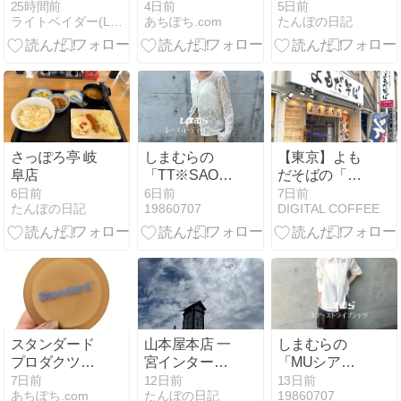
鉄板仕立ての
はクリア×メ
25時間前
4日前
5日前
ライトベイダー(Lightvader)のグルメ日記
あちぽち.com
たんぼの日記
ごちそう ‐ス
ッシュがおし
テーキにかけ
ゃれ！夏のお
ても、つけて
出かけにぴっ
も楽しめる別
たりな330円
添えオニオン
バッグ◎
ソース‐ 吉野
家 極旨牛鉄板
ステーキ定食
さっぽろ亭 岐
しまむらの
【東京】よも
阜店
「TT※SAO※
だそばの「半
レースCD」の
よもだカレー
6日前
6日前
7日前
たんぼの日記
19860707
DIGITAL COFFEE
使用感レビュ
と半たぬきそ
ー！小花が散
ばセット」の
りばめられた
巻
レースが非常
にかわいい。
メロウな袖口
のデザイン性
が素敵なカー
スタンダード
山本屋本店 一
しまむらの
ディガン♪
プロダクツ
宮インター北
「MUシアー
「両面コンパ
店
STシャツ」の
7日前
12日前
13日前
あちぽち.com
たんぼの日記
19860707
クトミラー」
使用感レビュ