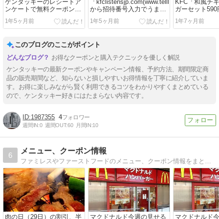
ケンタッキーのレシートア
「kfclistensjp.com(www.tellkfcj.com)」
KFC「和風チ
ンケートで無料クーポン、
から招待番号入力でうまく
ガーセット590円
50円クーポンもらえる
いかない場合は？
円)」の期間は
1年5ヶ月前
1年5ヶ月前
1年7ヶ月前
まで？
このブログのここがポイント
お得なクーポンと購入テクニックを優しく解説
ケンタッキーの最新クーポンやキャンペーン情報、予約方法、期間限定商
品の販売期間など、知らないと損しやすいお得情報を丁寧に紹介していま
す。お得に楽しみながら賢く利用できるコツをわかりやすくまとめている
ので、ケンタッキー好きにはたまらない内容です。
1987355
4
週間IN:
0
週間OUT:
60
月間IN:
10
メニュー、クーポン情報
6
ファミレスやファーストフードのメニュー、クーポン情報をまとめます。
肉の日（29日）の割引、半
マクドナルド今週の見せる
マクドナルド