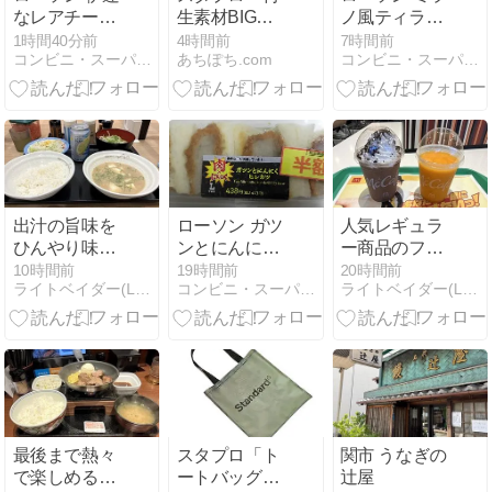
なレアチーズ
生素材BIGバ
ノ風ティラミ
ケーキ（蔵王
ッグ」は550
ス
1時間40分前
4時間前
7時間前
コンビニ・スーパー・外食日記
あちぽち.com
コンビニ・スーパー・外食日記
クリームチー
円でたっぷり
ズ使用）
入る大容量バ
ッグ！買い物
や旅行に便利
◎
出汁の旨味を
ローソン ガツ
人気レギュラ
ひんやり味わ
ンとにんに
ー商品のフラ
う 松屋 冷や汁
く！ヒレカツ
ッペ＆スムー
10時間前
19時間前
20時間前
ライトベイダー(Lightvader)のグルメ日記
コンビニ・スーパー・外食日記
ライトベイダー(Lightvader)のグルメ日記
野菜セット・
BOX
ジーが初のリ
ミニ冷やしう
ニューアル マ
どん・未来の
クドナルド ク
レモンサワー
ッキー&クリ
プレーンレモ
ームチョコフ
ンサワー
ラッペ・マン
ゴースムージ
ー
最後まで熱々
スタプロ「ト
関市 うなぎの
で楽しめる、
ートバッグ」
辻屋