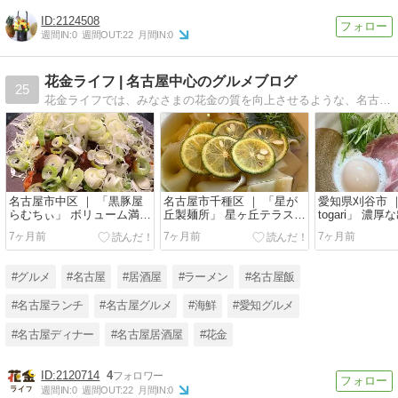
2124508
週間IN:
0
週間OUT:
22
月間IN:
0
花金ライフ | 名古屋中心のグルメブログ
25
花金ライフでは、みなさまの花金の質を向上させるような、名古屋の居酒屋やラーメン屋の情報発信をしています！
名古屋市中区 ｜ 「黒豚屋
名古屋市千種区 ｜ 「星が
愛知県刈谷市 
らむちぃ」 ボリューム満
丘製麺所」 星ヶ丘テラスで
togari」 濃
点！ネギまみれの絶品味噌
いただくおしゃれなきしめ
る鶏白湯ラー
7ヶ月前
7ヶ月前
7ヶ月前
かつ！
ん！
#グルメ
#名古屋
#居酒屋
#ラーメン
#名古屋飯
#名古屋ランチ
#名古屋グルメ
#海鮮
#愛知グルメ
#名古屋ディナー
#名古屋居酒屋
#花金
2120714
4
週間IN:
0
週間OUT:
22
月間IN:
0