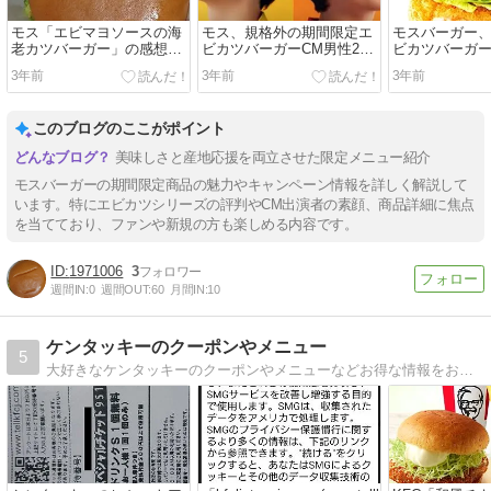
モス「エビマヨソースの海
モス、規格外の期間限定エ
モスバーガー
老カツバーガー」の感想、
ビカツバーガーCM男性2人
ビカツバーガー
口コミ評判など、どちらが
は誰？
間はいつから
3年前
3年前
3年前
おいしい？
このブログのここがポイント
美味しさと産地応援を両立させた限定メニュー紹介
モスバーガーの期間限定商品の魅力やキャンペーン情報を詳しく解説して
います。特にエビカツシリーズの評判やCM出演者の素顔、商品詳細に焦点
を当てており、ファンや新規の方も楽しめる内容です。
1971006
3
週間IN:
0
週間OUT:
60
月間IN:
10
ケンタッキーのクーポンやメニュー
5
大好きなケンタッキーのクーポンやメニューなどお得な情報をお届けします