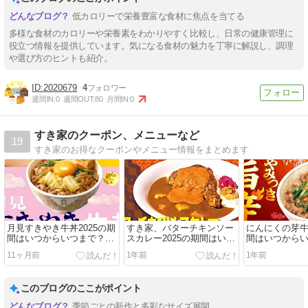
低カロリーで栄養豊富な食材に焦点を当てる
多様な食材のカロリーや栄養素をわかりやすく比較し、日常の健康管理に
役立つ情報を提供しています。気になる食材の魅力を丁寧に解説し、調理
や選び方のヒントも紹介。
2020679
4
週間IN:
0
週間OUT:
80
月間IN:
0
すき家のクーポン、メニューなど
19
すき家のお得なクーポンやメニュー情報をまとめます
月見すきやき牛丼2025の期
すき家、バターチキンソー
にんにくの芽牛
間はいつからいつまで？ク
スカレー2025の期間はいつ
間はいつから
ーポンやスキパス、テイク
からいつまで？
11ヶ月前
1年前
1年前
アウト、売り切れ情報も
このブログのここがポイント
季節ごとの新作と多彩なサイズ展開