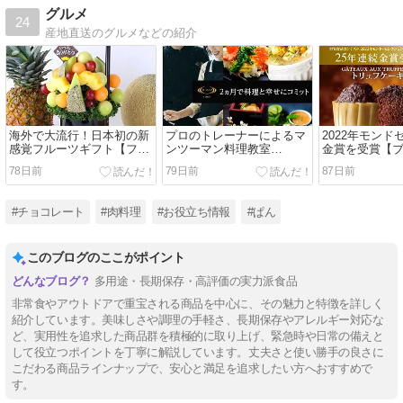
グルメ
24
産地直送のグルメなどの紹介
海外で大流行！日本初の新
プロのトレーナーによるマ
2022年モン
感覚フルーツギフト【フル
ンツーマン料理教室
金賞を受賞【
ーツブーケ専門店プレジー
【RIZAP COOK】
ュのトリュフ
78日前
79日前
87日前
ル】
#チョコレート
#肉料理
#お役立ち情報
#ぱん
このブログのここがポイント
多用途・長期保存・高評価の実力派食品
非常食やアウトドアで重宝される商品を中心に、その魅力と特徴を詳しく
紹介しています。美味しさや調理の手軽さ、長期保存やアレルギー対応な
ど、実用性を追求した商品群を積極的に取り上げ、緊急時や日常の備えと
して役立つポイントを丁寧に解説しています。丈夫さと使い勝手の良さに
こだわる商品ラインナップで、安心と満足を追求したい方へおすすめで
す。