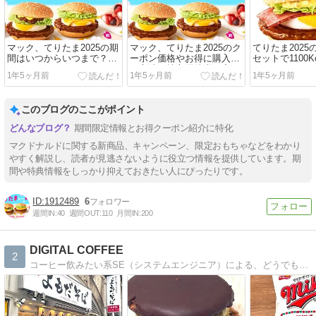
マック、てりたま2025の期
マック、てりたま2025のク
てりたま202
間はいつからいつまで？朝
ーポン価格やお得に購入す
セットで1100K
マックは？
る方法～株主優待券や夜マ
ばいよ！～
1年5ヶ月前
1年5ヶ月前
1年5ヶ月前
ックは？～
このブログのここがポイント
期間限定情報とお得クーポン紹介に特化
マクドナルドに関する新商品、キャンペーン、限定おもちゃなどをわかり
やすく解説し、読者が見逃さないように役立つ情報を提供しています。期
間や特典情報をしっかり抑えておきたい人にぴったりです。
1912489
6
週間IN:
40
週間OUT:
110
月間IN:
200
DIGITAL COFFEE
2
コーヒー飲みたい系SE（システムエンジニア）による、どうでもいいことを呟くどうでもいいブログ