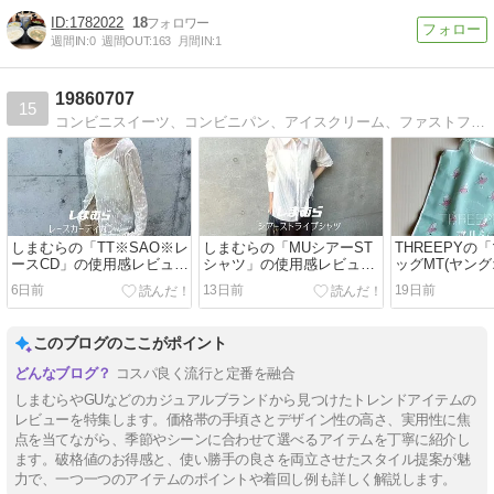
1782022
18
週間IN:
0
週間OUT:
163
月間IN:
1
19860707
15
コンビニスイーツ、コンビニパン、アイスクリーム、ファストフードなどのレビューを、沢山の写真を交えながら紹介しています！
しまむらの「TT※SAO※レ
しまむらの「MUシアーST
THREEPYの
ースCD」の使用感レビュ
シャツ」の使用感レビュ
ッグMT(ヤン
ー！小花が散りばめられた
ー！さりげないストライプ
ー)」の使用感
6日前
13日前
19日前
レースが非常にかわいい。
が素敵なシャツ。紫外線対
らしいヤング
メロウな袖口のデザイン性
策にもぴったりの、夏にも
人気マルシェ
が素敵なカーディガン♪
使える長袖シャツです♪
ているだけで
このブログのここがポイント
あがります♪
コスパ良く流行と定番を融合
しまむらやGUなどのカジュアルブランドから見つけたトレンドアイテムの
レビューを特集します。価格帯の手頃さとデザイン性の高さ、実用性に焦
点を当てながら、季節やシーンに合わせて選べるアイテムを丁寧に紹介し
ます。破格値のお得感と、使い勝手の良さを両立させたスタイル提案が魅
力で、一つ一つのアイテムのポイントや着回し例も詳しく解説します。