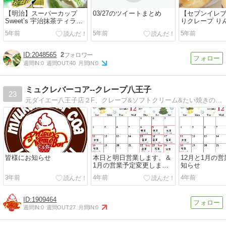
【明治】スーパーカップ
03/27のツイートまとめ
【セブンイレ
Sweet’s 宇治抹茶ティラミ
りクレープ り
ス
ル
5年前
5年前
5年前
2048565
2
週間IN:
0
週間OUT:
40
月間IN:
0
ミュクレバーコア--クレープ八王子
23
元ダイエー八王子店２F、クレープ&ソフトクリーム&たい焼きのお店。ただ今移転し営業中。お店の情報や日々の出来事を綴っっていきます。ツイッター、フェイスブックも…
皆様にお知らせ
本日と明日営業します。＆
12月と1月の
1月の営業予定変更しま
知らせ
す。
3年前
4年前
4年前
1909464
週間IN:
0
週間OUT:
27
月間IN:
0