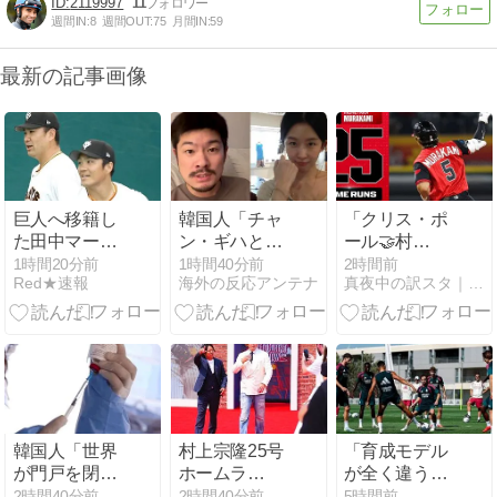
2119997
11
週間IN:
8
週間OUT:
75
月間IN:
59
最新の記事画像
巨人へ移籍し
韓国人「チャ
「クリス・ポ
た田中マーと
ン・ギハとユ
ール🤝村
則本が共に二
ン・ガイ、18
上！」ホワイ
1時間20分前
1時間40分前
2時間前
Red★速報
海外の反応アンテナ
真夜中の訳スタ｜MLB・欧州サッカー 海外の反応翻訳ブログ
軍で汗を流す
歳差を乗り越
トソックス村
日々！ベテラ
え熱愛を認め
上25号も、リ
ンコンビを待
る」→「羨ま
ード縮める一
ち受けるプロ
しいけど…」
発に皮肉と絶
野球の非情な
賛が激突！
現実
【海外の反
応】
韓国人「世界
村上宗隆25号
「育成モデル
が門戸を閉ざ
ホームラ
が全く違う」
す中、K-ワク
ン！！
レアルの若手
2時間40分前
2時間40分前
5時間前