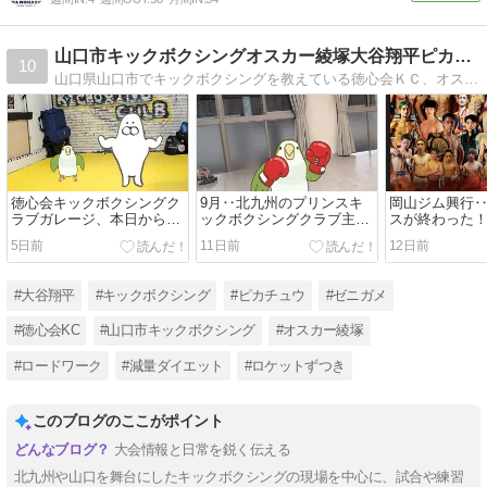
山口市キックボクシングオスカー綾塚大谷翔平ピカチュウ！
10
山口県山口市でキックボクシングを教えている徳心会ＫＣ、オスカー綾塚のブログですそしてごく稀に、役に立ちそうなことも書きますが基本おバカなブログです！
徳心会キックボクシングク
9月‥北九州のプリンスキ
岡山ジム興行
ラブガレージ、本日から再
ックボクシングクラブ主催
スが終わった
始動！！
のFESTIVALに徳心会から5
5日前
11日前
12日前
人の戦士が出場する！！！
#大谷翔平
#キックボクシング
#ピカチュウ
#ゼニガメ
#徳心会KC
#山口市キックボクシング
#オスカー綾塚
#ロードワーク
#減量ダイエット
#ロケットずつき
このブログのここがポイント
大会情報と日常を鋭く伝える
北九州や山口を舞台にしたキックボクシングの現場を中心に、試合や練習