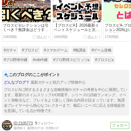
プロスピセレクションは引
【プロスピA】2026最新イ
プロスピA-プ
くべき？無課金はどうす
ベントスケジュールと次の
ション2026
る？
イベント予想
と選手予想し
13時間前
16時間前
17時間前
#ガチャ
#プロスピ
#スマホゲーム
#無課金
#ゲーム攻略
#プロ野球中継
#mlb中継
#プロ野球スピリッツa
#プロスピa
このブログのここがポイント
最新ガチャと戦力アップ情報中心
プロスピAに関するさまざまな攻略情報やガチャの考察を中心に展開してい
ます。最新のタイムスリップやOB選手、シリーズの詳細ランキング、イベ
ント攻略法など、プレイをより楽しく深める内容が詰まっています。無課
金プレイヤーから熱心なコレクターまで、幅広いニーズに応える情報提供
を意識している点が特徴です。
2105773
5
週間IN:
1
週間OUT:
10
月間IN:
17