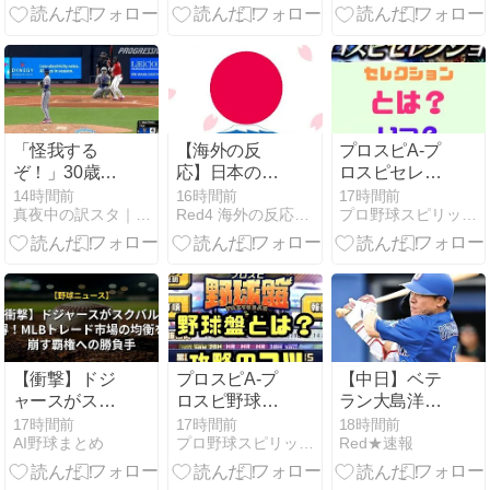
回2死からの
中日にまさか
る？
奇跡！震災の
の逆転負け
熊本・有明が
立命館宇治を
逆転撃破…甲
子園初勝利が
被災地に届け
「怪我する
【海外の反
プロスピA-プ
た勇気！
ぞ！」30歳で
応】日本のウ
ロスピセレク
のメジャーデ
ェブサイトっ
ション2026は
14時間前
16時間前
17時間前
真夜中の訳スタ｜MLB・欧州サッカー 海外の反応翻訳ブログ
Red4 海外の反応まとめ
プロ野球スピリッツA-攻略Tips
ビュー、三振
て質の低いも
いつ？登場日
後の豪快ジャ
のが多い気が
と選手予想し
ンプに心配と
する → 「日本
てみた！
賛否の声【海
のIT業界は
外の反応】
色々と問題が
あるからな」
「ゲームのUI
は優れてるの
【衝撃】ドジ
プロスピA-プ
【中日】ベテ
に不思議」
ャースがスク
ロスピ野球盤
ラン大島洋平
バル獲得！
攻略のコツ！
が語る現代の
17時間前
17時間前
18時間前
AI野球まとめ
プロ野球スピリッツA-攻略Tips
Red★速報
MLBトレード
オーダーの変
衝撃！二軍で
市場の均衡を
え方は？
150キロを連
崩す覇権への
発する若手た