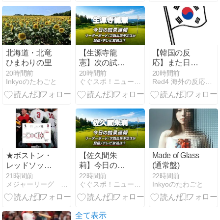
勝負手
ちのすさまじ
い進化
北海道・北竜
【生源寺龍
【韓国の反
ひまわりの里
憲】次の試
応】また日本
合・出場予定
が竹島の領有
20時間前
20時間前
20時間前
Inkyoのたわごと
ぐぐスポ！ニュース速報 | スポーツ専門サイト
Red4 海外の反応まとめ
2026｜テレビ
権を主張して
放送・今日の
きたぞ → 「こ
速報
の話題は永遠
に終わらない
な」「日本政
府の支持率が
落ちてきた時
点でこの手の
★ボストン・
【佐久間朱
Made of Glass
ニュースが出
レッドソック
莉】今日の結
(通常盤)
るのは予想で
ス 劇的なサヨ
果速報・リー
21時間前
22時間前
22時間前
きた」
メジャーリーグ ファン ブログ
ぐぐスポ！ニュース速報 | スポーツ専門サイト
Inkyoのたわごと
ナラ勝ちで8
ダーボード｜
連勝
配信/テレビ放
★【MLB2026】
送・出場予定
8月3日～6日
2026
全て表示