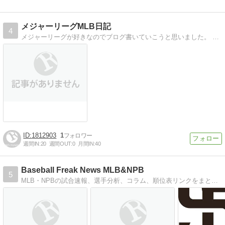
メジャーリーグMLB日記
4
メジャーリーグが好きなのでブログ書いていこうと思いました。 野茂がメジャーにいってテレビで試合を見れるようになって目覚めました。 去年iPadでMLB.com…
1812903
1
週間IN:
20
週間OUT:
0
月間IN:
40
Baseball Freak News MLB&NPB
5
MLB・NPBの試合速報、選手分析、コラム、順位表リンクをまとめた野球専門ブログ。