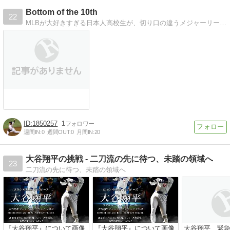
Bottom of the 10th
22
MLBが大好きすぎる日本人高校生が、切り口の違うメジャーリーグを紹介！読めば野球英語が上達するかも？
1850257
1
週間IN:
0
週間OUT:
0
月間IN:
20
大谷翔平の挑戦 - 二刀流の先に待つ、未踏の領域へ
23
二刀流の先に待つ、未踏の領域へ
『大谷翔平』について画像
『大谷翔平』について画像
大谷翔平、緊