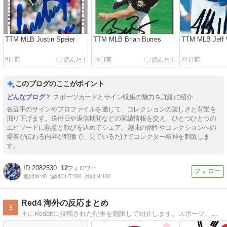
TTM MLB Justin Speier
TTM MLB Brian Burres
TTM MLB Jeff
6日前
19日前
27日前
このブログのここがポイント
スポーツカードとサイン収集の魅力を詳細に紹介
各選手のサインやプロファイルを通じて、コレクションの楽しさと背景を
掘り下げます。送付日や返信期間などの実績情報を交え、ひとつひとつの
エピソードに熱意と歓びを込めてシェア。趣味の個性やコレクションへの
愛着が伝わる内容が特徴で、見ているだけでコレクター精神を刺激しま
す。
2082530
12
週間IN:
40
週間OUT:
280
月間IN:
180
Red4 海外の反応まとめ
3
主にRedditに投稿された記事を翻訳して紹介します。スポーツ、ニュース、ネタなど幅広いジャンルの記事を対象としています。