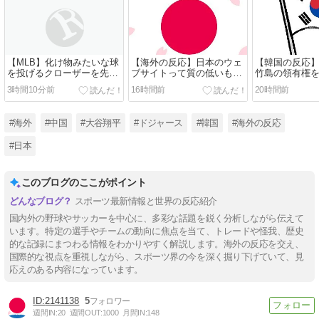
【MLB】化け物みたいな球
【海外の反応】日本のウェ
【韓国の反応
を投げるクローザーを先発
ブサイトって質の低いもの
竹島の領有権
に転向させないのはなん
が多い気がする → 「日本
たぞ → 「こ
3時間10分前
16時間前
20時間前
で？ → 「100mとマラソン
のIT業界は色々と問題があ
に終わらない
の違い」「先発は2－3種類
るからな」「ゲームのUIは
府の支持率が
の一級品の変化球が必要だ
優れてるのに不思議」
点でこの手の
#海外
#中国
#大谷翔平
#ドジャース
#韓国
#海外の反応
からな」
るのは予想で
#日本
このブログのここがポイント
スポーツ最新情報と世界の反応紹介
国内外の野球やサッカーを中心に、多彩な話題を鋭く分析しながら伝えて
います。特定の選手やチームの動向に焦点を当て、トレードや怪我、歴史
的な記録にまつわる情報をわかりやすく解説します。海外の反応を交え、
国際的な視点を重視しながら、スポーツ界の今を深く掘り下げていて、見
応えのある内容になっています。
2141138
5
週間IN:
20
週間OUT:
1000
月間IN:
148