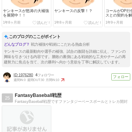
ヤンキースが怒涛の大補強
ヤンキースの反撃！？
コールがOP行
を展開中！！
スとの契約を
1年8ヶ月前
1年8ヶ月前
1年9ヶ月前
このブログのここがポイント
戦力補強や戦術にこだわる熱血分析
ヤンキースの最新動向や選手の補強、試合の激闘を詳細に伝え、ファンの
興味を引きつける内容です。勝敗の裏側にある戦術的な工夫やチームの再
建努力に焦点を当て、次の勝利へ向かう意欲を丁寧に解説しています。
1976280
4
週間IN:
0
週間OUT:
30
月間IN:
10
FantasyBaseball戦歴
25
FantasyBaseball戦歴ですファンタジーベースボールとトレカ開封