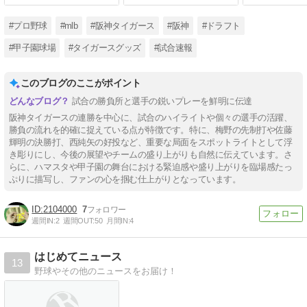
敗 [鉄チーズ烏★]
#プロ野球
#mlb
#阪神タイガース
#阪神
#ドラフト
#甲子園球場
#タイガースグッズ
#試合速報
このブログのここがポイント
試合の勝負所と選手の鋭いプレーを鮮明に伝達
阪神タイガースの連勝を中心に、試合のハイライトや個々の選手の活躍、
勝負の流れを的確に捉えている点が特徴です。特に、梅野の先制打や佐藤
輝明の決勝打、西純矢の好投など、重要な局面をスポットライトとして浮
き彫りにし、今後の展望やチームの盛り上がりも自然に伝えています。さ
らに、ハマスタや甲子園の舞台における緊迫感や盛り上がりを臨場感たっ
ぷりに描写し、ファンの心を掴む仕上がりとなっています。
2104000
7
週間IN:
2
週間OUT:
50
月間IN:
4
はじめてニュース
13
野球やその他のニュースをお届け！