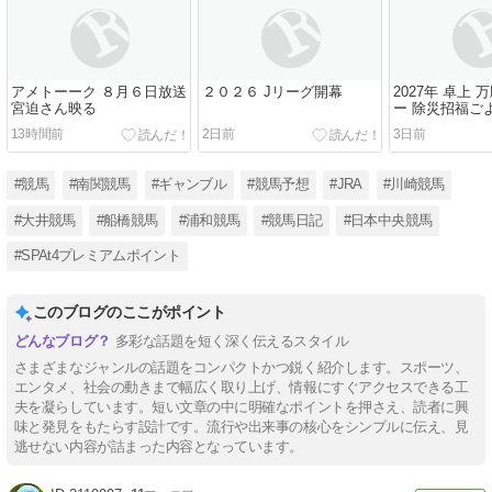
アメトーーク ８月６日放送
２０２６ Jリーグ開幕
2027年 卓上
宮迫さん映る
ー 除災招福ご
13時間前
2日前
3日前
#競馬
#南関競馬
#ギャンブル
#競馬予想
#JRA
#川崎競馬
#大井競馬
#船橋競馬
#浦和競馬
#競馬日記
#日本中央競馬
#SPAt4プレミアムポイント
このブログのここがポイント
多彩な話題を短く深く伝えるスタイル
さまざまなジャンルの話題をコンパクトかつ鋭く紹介します。スポーツ、
エンタメ、社会の動きまで幅広く取り上げ、情報にすぐアクセスできる工
夫を凝らしています。短い文章の中に明確なポイントを押さえ、読者に興
味と発見をもたらす設計です。流行や出来事の核心をシンプルに伝え、見
逃せない内容が詰まった内容となっています。