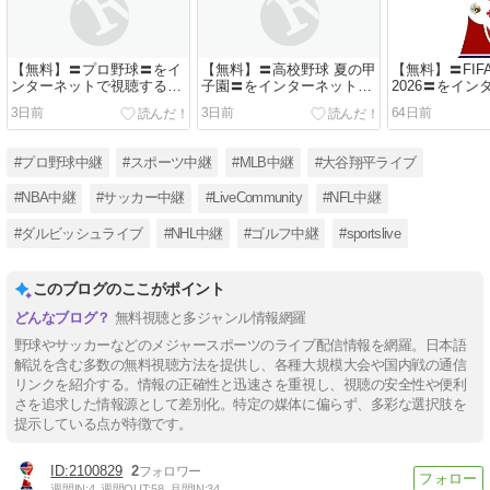
【無料】〓プロ野球〓をイ
【無料】〓高校野球 夏の甲
【無料】〓FIFA 
ンターネットで視聴する方
子園〓をインターネットで
2026〓をイ
法
視聴する方法
視聴する方法<
3日前
3日前
64日前
#プロ野球中継
#スポーツ中継
#MLB中継
#大谷翔平ライブ
#NBA中継
#サッカー中継
#LiveCommunity
#NFL中継
#ダルビッシュライブ
#NHL中継
#ゴルフ中継
#sportslive
このブログのここがポイント
無料視聴と多ジャンル情報網羅
野球やサッカーなどのメジャースポーツのライブ配信情報を網羅。日本語
解説を含む多数の無料視聴方法を提供し、各種大規模大会や国内戦の通信
リンクを紹介する。情報の正確性と迅速さを重視し、視聴の安全性や便利
さを追求した情報源として差別化。特定の媒体に偏らず、多彩な選択肢を
提示している点が特徴です。
2100829
2
週間IN:
4
週間OUT:
58
月間IN:
34