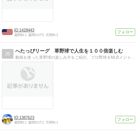
1428443
週間IN:
1
週間OUT:
5
月間IN:
2
へたっぴリーグ 草野球で人生を１００倍楽しむ
20
動画を使った草野球の楽しみ方をご紹介。プロ野球＆MLBメジャーリーグ選手の動画もご紹介。
1387623
週間IN:
1
週間OUT:
1
月間IN:
1