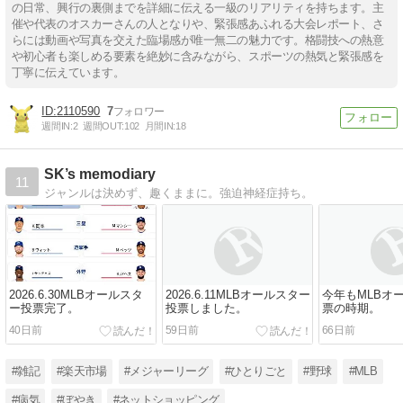
の日常、興行の裏側までを詳細に伝える一級のリアリティを持ちます。主
催や代表のオスカーさんの人となりや、緊張感あふれる大会レポート、さ
らには動画や写真を交えた臨場感が唯一無二の魅力です。格闘技への熱意
や初心者も楽しめる要素を絶妙に含みながら、スポーツの熱気と緊張感を
丁寧に伝えています。
2110590
7
週間IN:
2
週間OUT:
102
月間IN:
18
SK’s memodiary
11
ジャンルは決めず、趣くままに。強迫神経症持ち。
2026.6.30MLBオールスタ
2026.6.11MLBオールスター
今年もMLBオ
ー投票完了。
投票しました。
票の時期。
40日前
59日前
66日前
#雑記
#楽天市場
#メジャーリーグ
#ひとりごと
#野球
#MLB
#病気
#ぼやき
#ネットショッピング