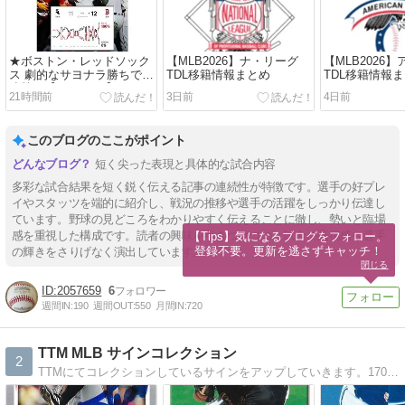
★ボストン・レッドソック
【MLB2026】ナ・リーグ
【MLB2026
ス 劇的なサヨナラ勝ちで8
TDL移籍情報まとめ
TDL移籍情報
連勝★【MLB2026】8月3日
21時間前
3日前
4日前
～6日
このブログのここがポイント
短く尖った表現と具体的な試合内容
多彩な試合結果を短く鋭く伝える記事の連続性が特徴です。選手の好プレ
イやスタッツを端的に紹介し、戦況の推移や選手の活躍をしっかり伝達し
ています。野球の見どころをわかりやすく伝えることに徹し、勢いと臨場
感を重視した構成です。読者の興味を引きつけつつ、試合の高揚感や選手
【Tips】気になるブログをフォロー。

登録不要。更新を逃さずキャッチ！
の輝きをさりげなく演出しています。
閉じる
2057659
6
週間IN:
190
週間OUT:
550
月間IN:
720
TTM MLB サインコレクション
2
TTMにてコレクションしているサインをアップしていきます。1700枚超えました！ 主にMLB、NPBも少々、時々NBA、Celebrityも少し、ホントに少々ですがNFL、NHL、GOLFって感じです。