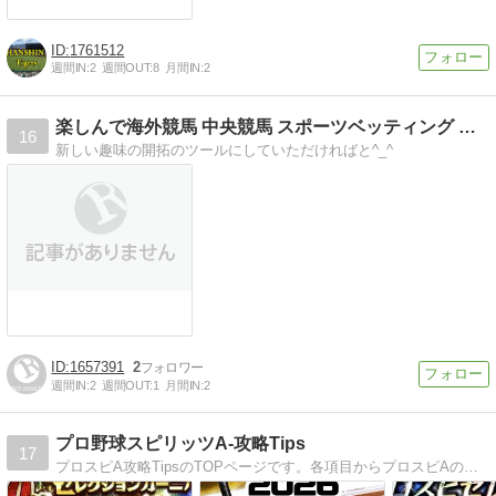
1761512
週間IN:
2
週間OUT:
8
月間IN:
2
楽しんで海外競馬 中央競馬 スポーツベッティング オンライ…
16
新しい趣味の開拓のツールにしていただければと^_^
1657391
2
週間IN:
2
週間OUT:
1
月間IN:
2
プロ野球スピリッツA-攻略Tips
17
プロスピA攻略TipsのTOPページです。各項目からプロスピAのイベントやガチャ、Sランク選手評価など、まだよくわかってないよという方は、こちらのTOPページから知りたい情報へどうぞ。