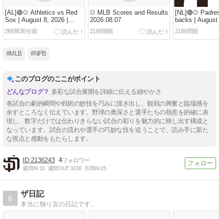
[AL]🔵⚾ Athletics vs Red
⚾️ MLB Scores and Results
[NL]🔴⚾ Padres
Sox | August 8, 2026 |
2026.08.07
backs | August 
Fenway Park ー An
Chase Field ー
2時間30分前
21時間前
21時間前
Absolute Massacre at
less Grind! Ma
Fenway! Red Sox Unleash
Sacrifices and a
15-Hit Barrage to Demolish
Bullpen Guide 
#MLB
#NPB
the Athletics 13-1
D-backs 5-1
このブログのここがポイント
多彩な試合展開を詳細に伝える細やかさ
各試合の劇的瞬間や戦術の妙技を巧みに描き出し、観戦の興奮と臨場感を
余すところなく伝えています。野球の奥深さと選手たちの熱意を的確に表
現し、数字だけでは伝わりきらない試合の彩りを魅力的に映し出す構成と
なっています。試合の流れや選手の巧妙な技を追うことで、読み手に新た
な視点と感動をもたらします。
2136243
4
週間IN:
10
週間OUT:
1030
月間IN:
25
ザ日記
6
本当に独り言の日記です。