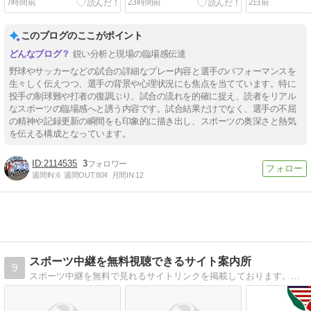
7時間前
23時間前
2日前
本・有明が立命館宇治を逆
の死闘制しWソックス下
籍話は成立せ
転撃破…甲子園初勝利が被
す！
約22億円超が
災地に届けた勇気！
このブログのここがポイント
鋭い分析と現場の臨場感伝達
野球やサッカーなどの試合の詳細なプレー内容と選手のパフォーマンスを
生々しく伝えつつ、選手の背景や心理状況にも焦点を当てています。特に
投手の制球難や打者の復調ぶり、試合の流れを的確に捉え、読者をリアル
なスポーツの臨場感へと誘う内容です。試合結果だけでなく、選手の不屈
の精神や記録更新の瞬間をも印象的に描き出し、スポーツの奥深さと熱気
を伝える構成となっています。
2114535
3
週間IN:
6
週間OUT:
804
月間IN:
12
スポーツ中継を無料視聴できるサイト案内所
9
スポーツ中継を無料で見れるサイトリンクを掲載しております。プロ野球全試合、MLB全試合、海外サッカー、NBA、NFL、NHL、国際大会（W杯、WBC）など様々なスポーツを無料でご覧になれます。