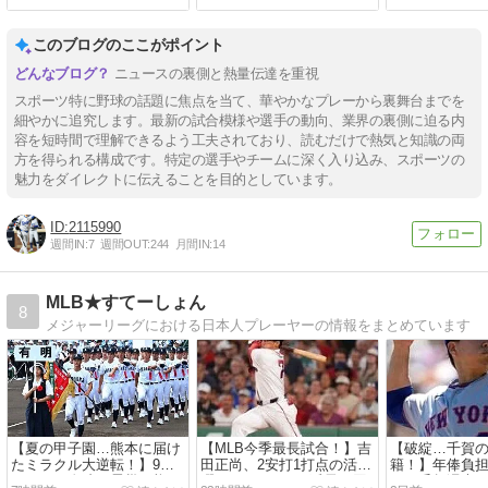
いい」と敬意表す
このブログのここがポイント
ニュースの裏側と熱量伝達を重視
スポーツ特に野球の話題に焦点を当て、華やかなプレーから裏舞台までを
細やかに追究します。最新の試合模様や選手の動向、業界の裏側に迫る内
容を短時間で理解できるよう工夫されており、読むだけで熱気と知識の両
方を得られる構成です。特定の選手やチームに深く入り込み、スポーツの
魅力をダイレクトに伝えることを目的としています。
2115990
週間IN:
7
週間OUT:
244
月間IN:
14
MLB★すてーしょん
8
メジャーリーグにおける日本人プレーヤーの情報をまとめています
【夏の甲子園…熊本に届け
【MLB今季最長試合！】吉
【破綻…千賀
たミラクル大逆転！】9回2
田正尚、2安打1打点の活
籍！】年俸負
死からの奇跡！震災の熊
躍…Rソックス、延長13回
ッツ千賀滉大