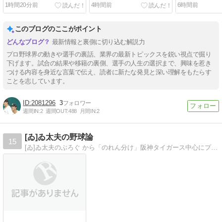
日々！ベテランコンビを待
つけた厳しい提言と大谷翔
いて！夏場に
1時間20分前
4時間前
6時間前
ち受けるプロ野球の非情な
平の常識を覆す挑戦
泥沼化してし
現実
の怖さとファ
このブログのここがポイント
最新情報と裏側に切り込む解説力
プロ野球界の動きや選手の裏話、業界の最新トピックスを鋭い視点で掘り
下げます。試合の結果や移籍の裏側、選手の人生の選択まで、興味を惹き
つける内容を身近な言葉で伝え、読者に新たな発見と深い理解をもたらす
ことを志しています。
2081296
3
週間IN:
2
週間OUT:
488
月間IN:
2
[ゐ]ゐ太夫の野球論
15
[ゐ]ゐ太夫のぶろぐ から「のれん分け」阪神タイガース中心にプロ野球、アマ野球、MLBまで愛情持って辛口に論理的に批評します！