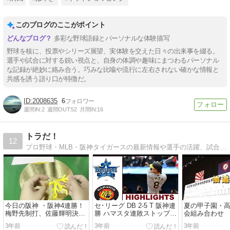
このブログのここがポイント
多彩な野球語録とパーソナルな体験描写
野球を核に、投票やシリーズ展望、実体験を交えた日々の出来事を綴る。
選手や試合に対する鋭い視点と、自身の体調や趣味にまつわるパーソナル
な記録が絶妙に絡み合う。巧みな比喩や流行に左右されない確かな情報と
共感を誘う語り口が特徴だ。
2008635
6
週間IN:
2
週間OUT:
52
月間IN:
16
トラだ！
12
プロ野球・MLB・阪神タイガースの最新情報や選手の活躍、試合結果などを網羅した情報源です。チームの動向や歴史、ファン交流イベント情報も満載のアンテナブログです。
今日の阪神 ・阪神4連勝！
セ･リーグ DB 2-5 T 阪神連
夏の甲子園・
梅野先制打、佐藤輝明決勝
勝 ハマスタ連敗ストップ
会組み合わせ
2塁打！伊藤将司6回2失点6
木浪勝ち越し打
3年前
3年前
3年前
勝目 DeNA3タテくらい4連