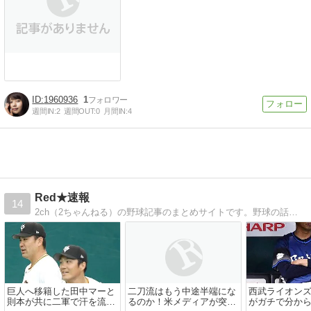
1960936
1
週間IN:
2
週間OUT:
0
月間IN:
4
Red★速報
14
2ch（2ちゃんねる）の野球記事のまとめサイトです。野球の話題を中心にまとめサイトを更新しています。1日に何度か投稿される予定です。ブログの相互リンク＆相互RSS募集中。
巨人へ移籍した田中マーと
二刀流はもう中途半端にな
西武ライオン
則本が共に二軍で汗を流す
るのか！米メディアが突き
がガチで分か