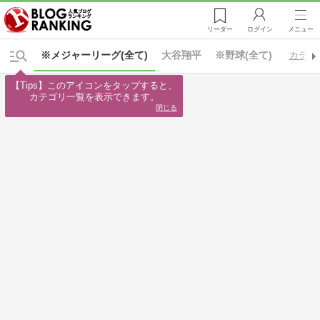
リーダー
ログイン
メニュー
※メジャーリーグ(全て)
大谷翔平
※野球(全て)
カテゴ
【Tips】このアイコンをタップすると、

カテゴリ一覧を表示できます。
閉じる