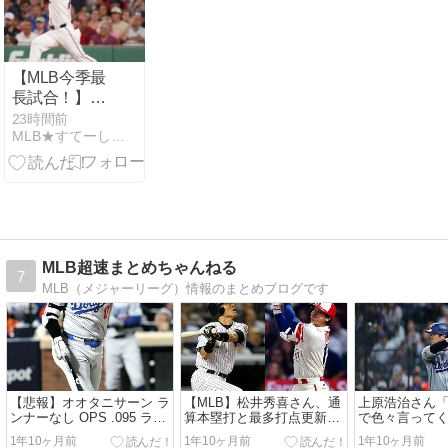
【MLB今季最
長試合！】吉
田正尚、2安
23時間前
MLB★すてーしょん
打1打点の活
躍…Rソック
ス、延長13回
の死闘制しW
ソックス下
す！
MLB超速まとめちゃんねる
7
MLB（メジャーリーグ）情報のまとめブログです
【悲報】オオタニサーン ラ
【MLB】松井秀喜さん、通
上原浩治さん
ンナーなし OPS .095 ラン
算本塁打と最多打点更新の
で色々言って
ナー得点圏 OPS 2.257
大谷に、自身より「ベー
の」「予想外
1年10ヶ月前
1年10ヶ月前
1年10ヶ月前
ブ・ルースと比較した方が
ん」