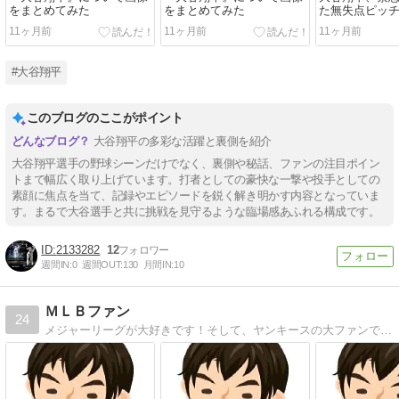
をまとめてみた
をまとめてみた
た無失点ピッ
11ヶ月前
11ヶ月前
11ヶ月前
#大谷翔平
このブログのここがポイント
大谷翔平の多彩な活躍と裏側を紹介
大谷翔平選手の野球シーンだけでなく、裏側や秘話、ファンの注目ポイン
トまで幅広く取り上げています。打者としての豪快な一撃や投手としての
素顔に焦点を当て、記録やエピソードを鋭く解き明かす内容となっていま
す。まるで大谷選手と共に挑戦を見守るような臨場感あふれる構成です。
2133282
12
週間IN:
0
週間OUT:
130
月間IN:
10
ＭＬＢファン
24
メジャーリーグが大好きです！そして、ヤンキースの大ファンです！