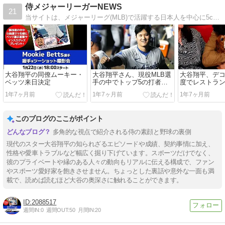
侍メジャーリーガーNEWS
21
当サイトは、メジャーリーグ(MLB)で活躍する日本人を中心に5chやTwitterの声をまとめています。
大谷翔平の同僚ムーキー・
大谷翔平さん、現役MLB選
大谷翔平、デ
ベッツ来日決定
手の中でトップ5の打者で
度でレストラ
あると同時にトップ3の投
の奥様に敗れる
1年7ヶ月前
1年7ヶ月前
1年7ヶ月前
手でもあると判明
このブログのここがポイント
多角的な視点で紹介される侍の素顔と野球の裏側
現代のスター大谷翔平の知られざるエピソードや成績、契約事情に加え、
性格や愛車トラブルなど幅広く掘り下げています。スポーツだけでなく、
彼のプライベートや縁のある人々の動向もリアルに伝える構成で、ファン
やスポーツ愛好家を飽きさせません。ちょっとした裏話や意外な一面も満
載で、読めば読むほど大谷の奥深さに触れることができます。
2088517
週間IN:
0
週間OUT:
50
月間IN:
20