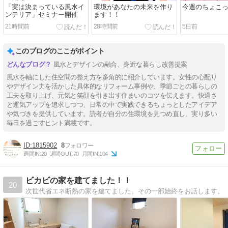
「実は決まっている風水イ
環境があなたの未来を作り
今週のちょこ
ンテリア」セミナー開催
ます！！
21時間前
28時間前
5日前
このブログのここがポイント
風水とデザインの融合、身近な暮らし改善提案
風水を軸にした住空間の整え方を多角的に紹介しています。女性の心配り
やデザイン力を活かした具体的なリフォーム事例や、季節ごとの暮らしの
工夫を取り上げ、元気と笑顔を引き出す住まいのコツを伝えます。快適さ
と運気アップを追求しつつ、日常の中で実践できるちょっとしたアイデア
や気づきを提供しています。読者が自分の住環境を見つめ直し、実り多い
毎日を過ごすヒント満載です。
1815902
8
週間IN:
20
週間OUT:
70
月間IN:
104
ビカビの家を建てました！！
20
次世代省エネ断熱の家を建てました。その一部始終をお話します。