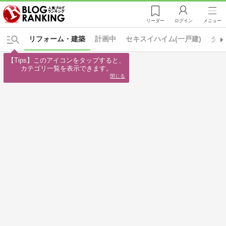
リーダー
ログイン
メニュー
リフォーム・建築
計画中
セキスイハイム(一戸建)
タマ
【Tips】このアイコンをタップすると、

カテゴリ一覧を表示できます。
閉じる