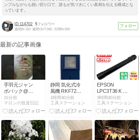
ンプルながらも鋭い切り口で、誰もが気づきにくい真相を伝える構成とな
っています。
114702
5
週間IN:
100
週間OUT:
380
月間IN:
390
最新の記事画像
手羽元ジャン
静岡 気化式冷
EPSON
ボパック@６
風機 RKF723
LPC3T36 K リ
８円１Kココ
の特徴と使い
サイクルトナ
15分前
1時間40分前
3時間40分前
マロンの投資日記
工具ステーション
工具ステーション
ナッツミルク
方
ー5本セット
煮＆焼き
の魅力