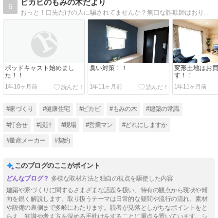
ビカビのもみの木だより
6
おっと！口先だけの人に騙されてませんか？無口な詐欺師はおりません（笑)技術屋が書く本音のブログ！裏話もたくさんあります。
ポッドキャスト始めまし
臭い対策！！
変形土地はお
た！！
す！！
1年10ヶ月前
1年11ヶ月前
1年11ヶ月前
#家づくり
#健康住宅
#ビカビ
#もみの木
#建築の常識
#打合せ
#設計
#現場
#営業マン
#どれにしますか
#量産メーカー
#契約
このブログのここがポイント
多様な取材方法と独自の視点を駆使した内容
建築や家づくりに関するさまざまな話題を扱い、特有の観点から現状や傾
向を鋭く解説します。取り扱うテーマは日常的な疑問や流行の流れ、素材
や設備の裏側まで多岐にわたります。読者が見落としがちなポイントをと
らえ、知識や考え方を深める手助けをすることに重点を置いています。シ