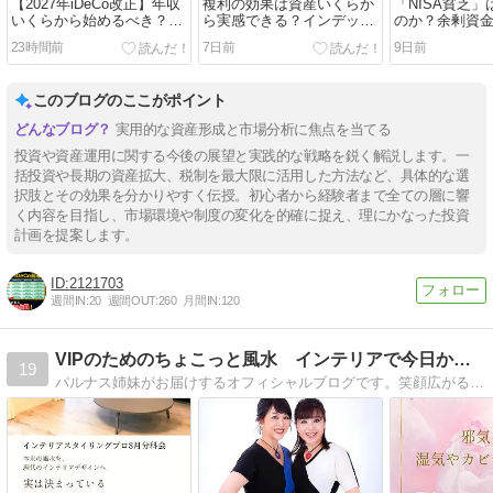
【2027年iDeCo改正】年収
複利の効果は資産いくらか
「NISA貧乏
いくらから始めるべき？40
ら実感できる？インデック
のか？余剰資
代・50代・60代を20パター
ス投資の「爆発ライン」と
の全力投資を
23時間前
7日前
9日前
ンで徹底比較
持ち出し0の目安を解説
このブログのここがポイント
実用的な資産形成と市場分析に焦点を当てる
投資や資産運用に関する今後の展望と実践的な戦略を鋭く解説します。一
括投資や長期の資産拡大、税制を最大限に活用した方法など、具体的な選
択肢とその効果を分かりやすく伝授。初心者から経験者まで全ての層に響
く内容を目指し、市場環境や制度の変化を的確に捉え、理にかなった投資
計画を提案します。
2121703
週間IN:
20
週間OUT:
260
月間IN:
120
VIPのためのちょこっと風水 インテリアで今日から開運！！
19
パルナス姉妹がお届けするオフィシャルブログです。笑顔広がる風水インテリアそして開運ライフをお届け致します。