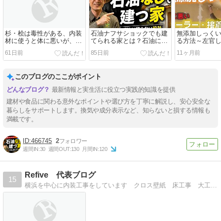
杉・桧は毒性がある、内装
石油ナフサショックでも建
無添加しっく
材に使うと体に悪いが、構
てられる家とは？石油に頼
る方法～左官
造材に使おう
らない設計
最新版
61日前
85日前
11ヶ月前
このブログのここがポイント
最新情報と実生活に役立つ実践的知識を提供
建材や食品に関わる意外なポイントや選び方を丁寧に解説し、安心安全な
暮らしをサポートします。換気や成分表示など、知らないと損する情報も
満載です。
466745
2
週間IN:
30
週間OUT:
130
月間IN:
120
Refive 代表ブログ
15
横浜を中心に内装工事をしています クロス壁紙 床工事 大工工事お任せあれ