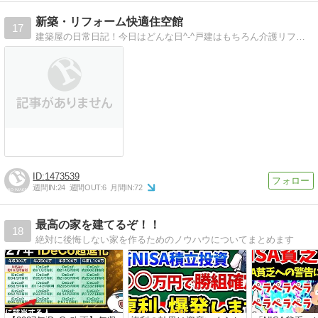
新築・リフォーム快適住空館
17
建築屋の日常日記！今日はどんな日^-^戸建はもちろん介護リフォームやアパート建築、大型倉庫まで手掛けています。
1473539
週間IN:
24
週間OUT:
6
月間IN:
72
最高の家を建てるぞ！！
18
絶対に後悔しない家を作るためのノウハウについてまとめます