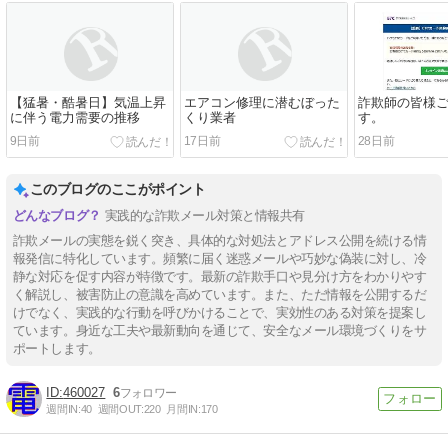
【猛暑・酷暑日】気温上昇
エアコン修理に潜むぼった
詐欺師の皆様
に伴う電力需要の推移
くり業者
す。
9日前
17日前
28日前
このブログのここがポイント
実践的な詐欺メール対策と情報共有
詐欺メールの実態を鋭く突き、具体的な対処法とアドレス公開を続ける情
報発信に特化しています。頻繁に届く迷惑メールや巧妙な偽装に対し、冷
静な対応を促す内容が特徴です。最新の詐欺手口や見分け方をわかりやす
く解説し、被害防止の意識を高めています。また、ただ情報を公開するだ
けでなく、実践的な行動を呼びかけることで、実効性のある対策を提案し
ています。身近な工夫や最新動向を通じて、安全なメール環境づくりをサ
ポートします。
460027
6
週間IN:
40
週間OUT:
220
月間IN:
170