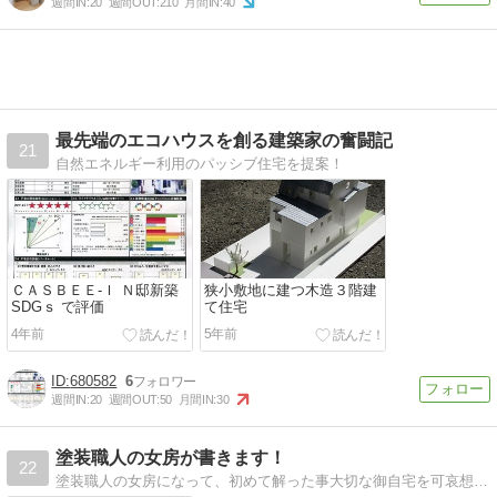
週間IN:
20
週間OUT:
210
月間IN:
40
最先端のエコハウスを創る建築家の奮闘記
21
自然エネルギー利用のパッシブ住宅を提案！
ＣＡＳＢＥＥ-Ｉ Ｎ邸新築
狭小敷地に建つ木造３階建
SDGｓ で評価
て住宅
4年前
5年前
680582
6
週間IN:
20
週間OUT:
50
月間IN:
30
塗装職人の女房が書きます！
22
塗装職人の女房になって、初めて解った事大切な御自宅を可哀想な家にして欲しくありません。