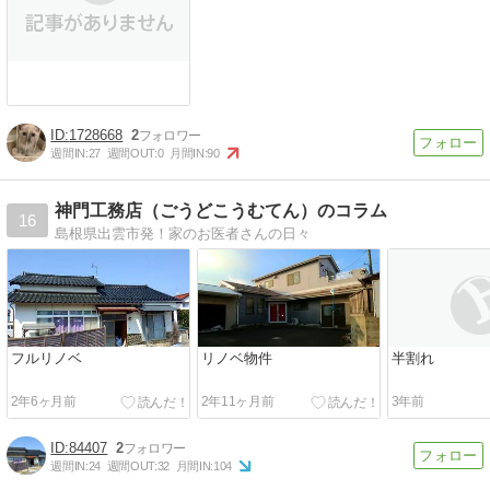
1728668
2
週間IN:
27
週間OUT:
0
月間IN:
90
神門工務店（ごうどこうむてん）のコラム
16
島根県出雲市発！家のお医者さんの日々
フルリノベ
リノベ物件
半割れ
2年6ヶ月前
2年11ヶ月前
3年前
84407
2
週間IN:
24
週間OUT:
32
月間IN:
104