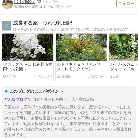
1595827
12
週間IN:
580
週間OUT:
1060
月間IN:
2290
成長する家 つれづれ日記
2
埼玉県のＦＰの家工務店。健康住宅を追求。建築の仕事を始めて３０余年。納得のいく家づくりを目指して日夜奮闘中。
フロックス ～ふじみ野市福
ルドベキア＆ヘリアンサ
バーバスカム
岡中央公園～
ス・レモンクイーン
グキャンドル
6時間前
26時間前
2日前
このブログのここがポイント
自然と暮らしを紡ぐ、花と庭の記録
日常の中に四季折々の風物詩を巧みに織り交ぜ、庭や花々をテーマにした
エッセイを展開しています。家庭の何気ないひとコマや季節の移ろいを鮮
やかに描写し、身近な風景と心のつながりを丁寧に伝えることにこだわっ
ています。写真や観察記録を活用し、季節感豊かに紡ぎ出すことで、日々
の暮らしや自然の営みの美しさを温かく伝える、親しみやすい人間味溢れ
る文章です。