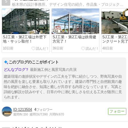
5
栃木県の設計事務所。デザイン住宅の紹介。作品集・プロジェクト・設計コンセプト・現場進捗を紹介。
SJ工業・第2工場は外壁下
SJ工業・第2工場は鉄骨建
SJ工業・第2
地・サッシ取付！
方完了！
ンクリート完
10日前
39日前
48日前
このブログのここがポイント
最新施工例と風景写真の共演
建築現場の進捗状況やデザインの工夫を丁寧に紹介しつつ、野鳥写真や自
然の風景を楽しむ要素も取り入れています。建築の専門性と自然観賞の趣
味を絶妙に融合させ、知識と癒しが共存する内容となっています。写真と
詳細な解説が読みやすく、日常の中に潜む美しさを伝える工夫が随所に見
られます。
1213504
4
週間IN:
150
週間OUT:
390
月間IN:
670