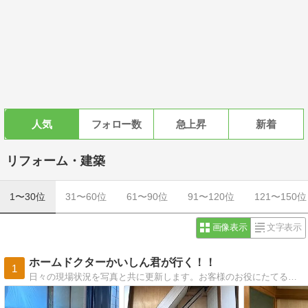
人気
フォロー数
急上昇
新着
リフォーム・建築
1〜30位
31〜60位
61〜90位
91〜120位
121〜150位
画像表示
文字表示
ホームドクターかいしん君が行く！！
1
日々の現場状況を写真と共に更新します。お客様のお役にたてる情報が発信できれば幸いです（＾＾）