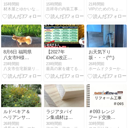
中！
ンテリア」セ
15時間前
15時間前
21時間前
材木屋とゆかいな仲間
吉祥寺の内装工事屋ｶｻﾊﾗ装美社長
VIPのためのちょこっと風水 インテリアで今日から開運！！
ミナー開催
8月6日 福岡県
【2027年
お天気下り
八女市H様住
iDeCo改正】
坂・・・(^^;)
宅新築工事の
年収いくらか
23時間前
23時間前
26時間前
八女市住宅新築リフォーム江田建設専務日記
最高の家を建てるぞ！！
ホームドクターかいしん君が行く！！
基礎工事がは
ら始めるべ
じまりまし
き？40代・50
た。
代・60代を20
パターンで徹
底比較
ルドベキア＆
ラジアタパイ
＃093 レンジ
ヘリアンサ
ン集成材は、
フード交換工
ス・レモンク
木肌かキレイ
事
26時間前
30時間前
33時間前