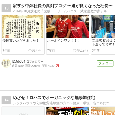
家ヲタ中鉢社長の真剣ブログ 〜運が良くなった社長〜
13
2014年10月放送の「完成！ドリームハウス 武家屋敷の家」を施工した会社です！
優良賞いただきました！
ホールインワン！！！
立場駅 徒歩１
ト造ってます
7年前
7年前
7年前
55354
1
週間IN:
30
週間OUT:
40
月間IN:
160
めざせ！ロハスでオーガニックな無添加住宅
14
シックハウスや化学物質過敏症の方々へ健康・環境・省エネについて究極を目指します