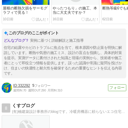
屋根の断熱欠損をサーモグ
やったつもり」の施工、本
断熱等級6でも
ラフィで見る！
当に大丈夫ですか？
10日前
16日前
62日前
このブログのここがポイント
実例に基づく詳細解説と施工指導
住宅の結露やカビのトラブルに焦点を当て、根本原因や防止策を明快に解
説しています。断熱や気密の施工ミス、設計の盲点を指摘し、具体的対策
を提示。実測データに裏付けされた知識と現場の実例から、技術者や施工
者にとって即役立つ情報を提供します。誤った認識や常識に疑問を投げか
け、住まいの快適性と耐久性を確保するための重要なヒントを伝える内容
です。
332292
5
週間IN:
70
週間OUT:
290
月間IN:
310
くすブログ
8
(有)楠建築設計事務所のblogです。冷暖房機器に頼らないエコ住宅の話題や、スタッフの近況も気ままに綴っていきます。