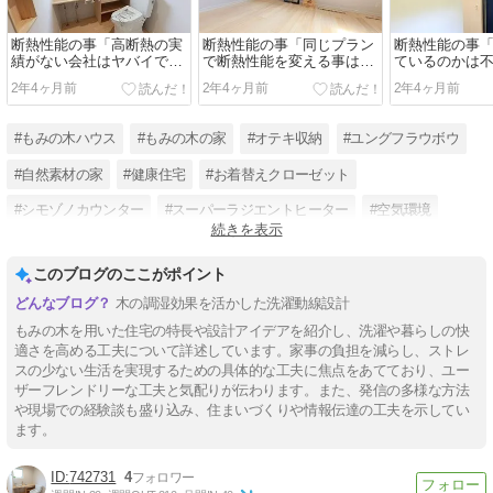
断熱性能の事「高断熱の実
断熱性能の事「同じプラン
断熱性能の事
績がない会社はヤバイで
で断熱性能を変える事はお
ているのかは
す」
かしい」
2年4ヶ月前
2年4ヶ月前
2年4ヶ月前
#もみの木ハウス
#もみの木の家
#オテキ収納
#ユングフラウボウ
#自然素材の家
#健康住宅
#お着替えクローゼット
#シモゾノカウンター
#スーパーラジエントヒーター
#空気環境
続きを表示
#フォース
#感受性
このブログのここがポイント
木の調湿効果を活かした洗濯動線設計
もみの木を用いた住宅の特長や設計アイデアを紹介し、洗濯や暮らしの快
適さを高める工夫について詳述しています。家事の負担を減らし、ストレ
スの少ない生活を実現するための具体的な工夫に焦点をあてており、ユー
ザーフレンドリーな工夫と気配りが伝わります。また、発信の多様な方法
や現場での経験談も盛り込み、住まいづくりや情報伝達の工夫を示してい
ます。
742731
4