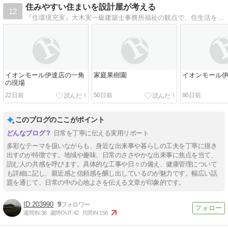
住みやすい住まいを設計屋が考える
12
『住環境充実』大木実一級建築士事務所福祉の観点で、住生活を充実させていく、住環境整備を「設計屋」の立場で考える。
イオンモール伊達店の一角
家庭果樹園
イオンモール
の現場
22日前
50日前
86日前
このブログのここがポイント
日常を丁寧に伝える実用リポート
多彩なテーマを扱いながらも、身近な出来事や暮らしの工夫を丁寧に描き
出すのが特徴です。地域や趣味、日常のささやかな出来事に焦点を当て、
読む人の共感を呼びます。具体的な工事や日々の備え、健康管理について
も詳細に記し、親近感と信頼感を醸し出しているのが魅力です。幅広い話
題を通じて、日常の中の心地よさを伝える文章が印象的です。
203990
9
週間IN:
36
週間OUT:
42
月間IN:
156