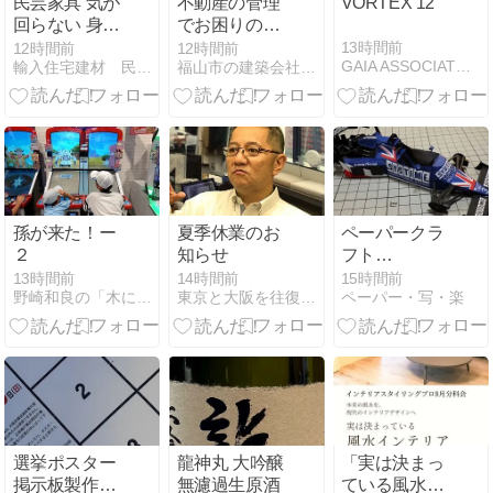
民芸家具 気が
不動産の管理
VORTEX 12
回らない 身だ
でお困りの
しなみ
方！相談して
13時間前
12時間前
12時間前
GAIA ASSOCIATES BLOG
輸入住宅建材 民芸家具 山あり谷あり
福山市の建築会社社長が書く住まいの日記
ください！
孫が来た！ー
夏季休業のお
ペーパークラ
２
知らせ
フト
TYRRELL 012
13時間前
14時間前
15時間前
野崎和良の「木になる独り言」
東京と大阪を往復する社長のブログ
ペーパー・写・楽
FORDを作っ
てみる その４
選挙ポスター
龍神丸 大吟醸
「実は決まっ
掲示板製作
無濾過生原酒
ている風水イ