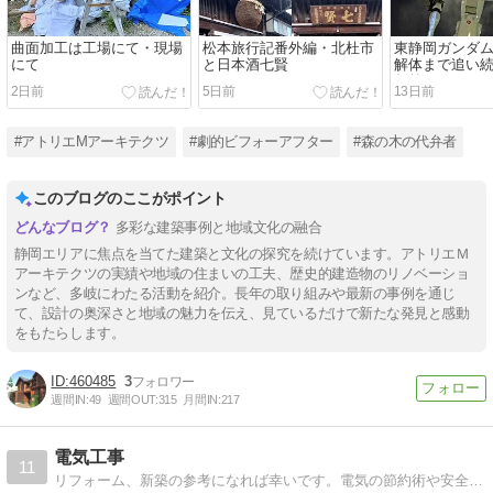
曲面加工は工場にて・現場
松本旅行記番外編・北杜市
東静岡ガンダ
にて
と日本酒七賢
解体まで追い続
年前
2日前
5日前
13日前
#アトリエMアーキテクツ
#劇的ビフォーアフター
#森の木の代弁者
このブログのここがポイント
多彩な建築事例と地域文化の融合
静岡エリアに焦点を当てた建築と文化の探究を続けています。アトリエＭ
アーキテクツの実績や地域の住まいの工夫、歴史的建造物のリノベーショ
ンなど、多岐にわたる活動を紹介。長年の取り組みや最新の事例を通じ
て、設計の奥深さと地域の魅力を伝え、見ているだけで新たな発見と感動
をもたらします。
460485
3
週間IN:
49
週間OUT:
315
月間IN:
217
電気工事
11
リフォーム、新築の参考になれば幸いです。電気の節約術や安全などもご紹介しています。電気工事のご相談もどうぞ