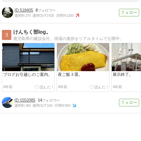
518405
8
週間IN:
270
週間OUT:
1420
月間IN:
1150
けんちく部log。
3
鹿児島県の建設会社、現場の進捗をリアルタイムで公開中。
ブログお引越しのご案内。
夜ご飯３選。
展示終了。
4年前
4年前
4年前
1552085
14
週間IN:
260
週間OUT:
160
月間IN:
950