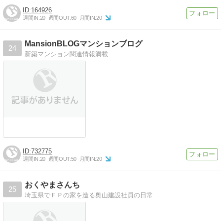
164926
週間IN:
20
週間OUT:
60
月間IN:
20
MansionBLOGマンションブログ
24
新築マンション関連情報満載
732775
週間IN:
20
週間OUT:
50
月間IN:
20
おくやまさんち
25
埼玉県でＦＰの家を造る奥山建設社員の日常