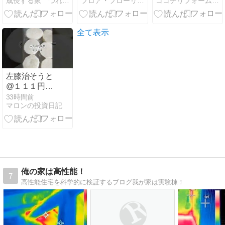
成長する家 つれづれ日記
フロア・フローリングのアウトレット建材屋.net＆DIY.…
ココデリフォーム筑西店のブログ
イーン
全て表示
左膝治そうと
@１１１円山
芋@５８円長
33時間前
マロンの投資日記
芋を準備し冷
凍保存
俺の家は高性能！
7
高性能住宅を科学的に検証するブログ我が家は実験棟！