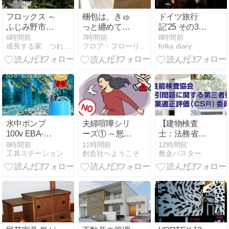
フロックス ～
梱包は、きゅ
ドイツ旅行
ふじみ野市福
っと纏めてか
記'25 その31
岡中央公園～
ら。
＝ドイツ三大
6時間前
7時間前
8時間前
成長する家 つれづれ日記
フロア・フローリングのアウトレット建材屋.net＆DIY.…
folka diary
クリスマスマ
ーケット。＝
水中ポンプ
夫婦喧嘩シリ
【建物検査
100v EBA-
ーズ① ～怒り
士：法務省認
1500の使いや
の沸点がちが
証 日本不動産
8時間前
11時間前
12時間前
工具ステーション
創造社へようこそ
敷金バスター
すさ徹底解説
う～
仲裁機構
（ADR）の
『調停人基礎
資格』