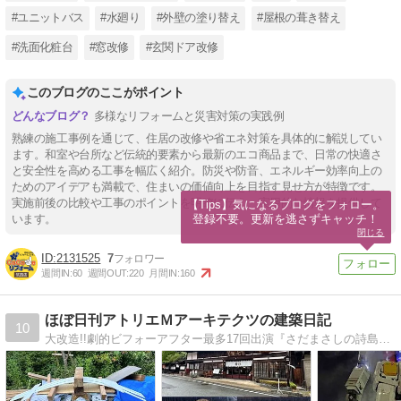
#ユニットバス
#水廻り
#外壁の塗り替え
#屋根の葺き替え
#洗面化粧台
#窓改修
#玄関ドア改修
このブログのここがポイント
多様なリフォームと災害対策の実践例
熟練の施工事例を通じて、住居の改修や省エネ対策を具体的に解説してい
ます。和室や台所など伝統的要素から最新のエコ商品まで、日常の快適さ
と安全性を高める工事を幅広く紹介。防災や防音、エネルギー効率向上の
ためのアイデアも満載で、住まいの価値向上を目指す見せ方が特徴です。
実施前後の比較や工事のポイントを明瞭に伝え、実用的な情報を提供して
【Tips】気になるブログをフォロー。

登録不要。更新を逃さずキャッチ！
います。
閉じる
2131525
7
週間IN:
60
週間OUT:
220
月間IN:
160
ほぼ日刊アトリエＭアーキテクツの建築日記
10
大改造!!劇的ビフォーアフター最多17回出演『さだまさしの詩島』ポツンと一軒家と大改造!!劇的ビフォーアフター初コラボ番組担当。静岡から自然素材の住まいづくり新築リフォーム周辺の出来事を写真解説で紹介する住まいの歳時記 島の匠