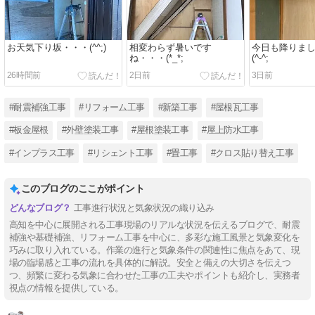
お天気下り坂・・・(^^;)
相変わらず暑いです
今日も降りま
ね・・・(*_*;
(^-^;
26時間前
2日前
3日前
#耐震補強工事
#リフォーム工事
#新築工事
#屋根瓦工事
#板金屋根
#外壁塗装工事
#屋根塗装工事
#屋上防水工事
#インプラス工事
#リシェント工事
#畳工事
#クロス貼り替え工事
このブログのここがポイント
工事進行状況と気象状況の織り込み
高知を中心に展開される工事現場のリアルな状況を伝えるブログで、耐震
補強や基礎補強、リフォーム工事を中心に、多彩な施工風景と気象変化を
巧みに取り入れている。作業の進行と気象条件の関連性に焦点をあて、現
場の臨場感と工事の流れを具体的に解説。安全と備えの大切さを伝えつ
つ、頻繁に変わる気象に合わせた工事の工夫やポイントも紹介し、実務者
視点の情報を提供している。