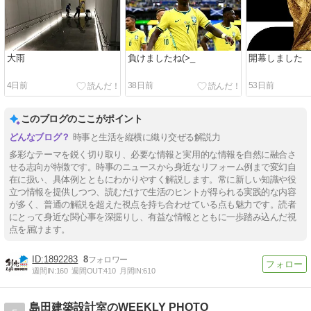
大雨
負けましたね(>_
開幕しました
4日前
38日前
53日前
このブログのここがポイント
時事と生活を縦横に織り交ぜる解説力
多彩なテーマを鋭く切り取り、必要な情報と実用的な情報を自然に融合さ
せる志向が特徴です。時事のニュースから身近なリフォーム例まで変幻自
在に扱い、具体例とともにわかりやすく解説します。常に新しい知識や役
立つ情報を提供しつつ、読むだけで生活のヒントが得られる実践的な内容
が多く、普通の解説を超えた視点を持ち合わせている点も魅力です。読者
にとって身近な関心事を深掘りし、有益な情報とともに一歩踏み込んだ視
点を届けます。
1892283
8
週間IN:
160
週間OUT:
410
月間IN:
610
島田建築設計室のWEEKLY PHOTO