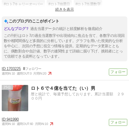
#ロト7キャリーオーバー
#ロト7抽選日
#ロト7当選数字
続きを表示
#ロト7当選金額
このブログのここがポイント
過去当選データの統計と頻度解析を徹底紹介
この刊行はロト7の過去当選数字や出現傾向に焦点を当て、各数字の出現回
数や相関関係など多面的に分析しています。グラフを用いた視覚的な分析
を中心に、次回の予想に役立つ情報を提供。定期的なデータ更新ととも
に、偶数割合や合計値、数字の連関性まで詳細に掘り下げ、挑戦者にとっ
て信頼できる資料となっています。
1703225
8
週間IN:
10
週間OUT:
0
月間IN:
20
25
ロト６で４億を当てた（い）男
暦と統計で、毎週予想しております。累計当選額 ２９
００円
941990
週間IN:
10
週間OUT:
60
月間IN:
10