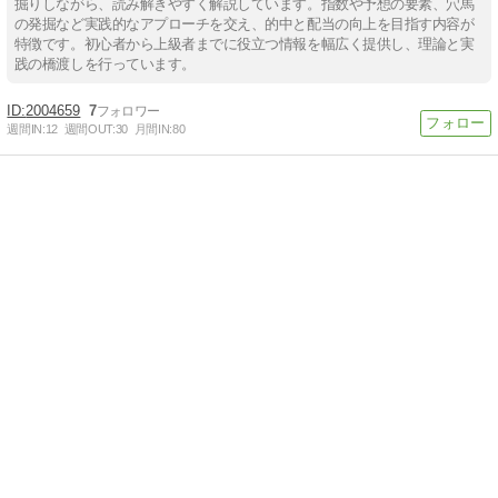
掘りしながら、読み解きやすく解説しています。指数や予想の要素、穴馬
の発掘など実践的なアプローチを交え、的中と配当の向上を目指す内容が
特徴です。初心者から上級者までに役立つ情報を幅広く提供し、理論と実
践の橋渡しを行っています。
2004659
7
週間IN:
12
週間OUT:
30
月間IN:
80