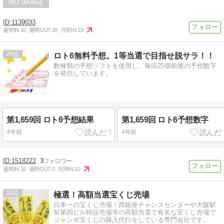
1139033
週間IN:
10
週間OUT:
20
月間IN:
10
29
ロト6無料予想。1等当選で目指せ脱サラ！！
数種類の予想ソフトを使用し、毎回25個前後の予想数字
を発信しています。
第1,659回 ロト6予想結果
第1,659回 ロト6予想数字
4年前
4年前
1518222
3
週間IN:
10
週間OUT:
0
月間IN:
10
30
極選！高額当選宝くじ売場
日本一の宝くじ売場！西銀座チャンスセンターや大阪駅
前第四ビル特設売場等の高額当選で有名な宝くじ売場で
ジャンボ宝くじの購入代行をしている専門会社です。