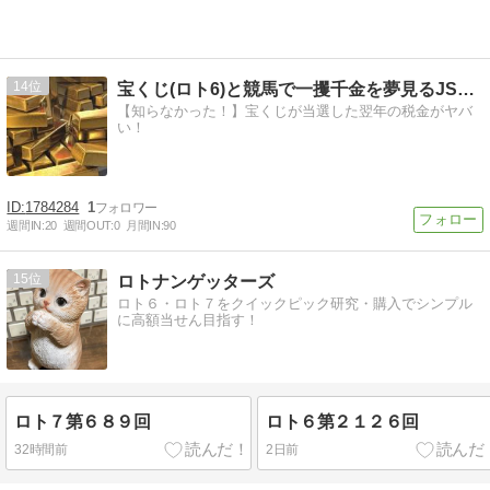
14
宝くじ(ロト6)と競馬で一攫千金を夢見るJSB好きママ |
【知らなかった！】宝くじが当選した翌年の税金がヤバ
い！
1784284
1
週間IN:
20
週間OUT:
0
月間IN:
90
15
ロトナンゲッターズ
ロト６・ロト７をクイックピック研究・購入でシンプル
に高額当せん目指す！
ロト７第６８９回
ロト６第２１２６回
32時間前
2日前