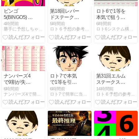
ビンゴ
第18回レパー
ロト6で1等を
5(BINGO5) 第
ドステークス
本気で狙うな
483回 予想 第
（Ｇ３）シミ
ら過去データ
4時間前
5時間前
6時間前
勝手に予想しちゃいました「ナンバーズ34・ミニロト・ロト6」
ロト６予想の参考情報
ロト6システム構築術で当選確率を数倍に跳ね上げる
482回 結果発
ュレーション
分析と数字選
表
びの極意
ナンバーズ4
ロト7で本気
第31回エルム
で9割が失敗
で1等を引き
ステークス
する数字選び
寄せる具体的
（Ｇ３）シミ
6時間前
6時間前
14時間前
ナンバーズ4で簡単に当選したい人へ贈る、常識を破壊する裏技
ロト7で簡単に当選したい人へ贈る最新の選び方と失敗しないコツ
ロト６予想の参考情報
の罠とは
な数字選びの
ュレーション
思考法