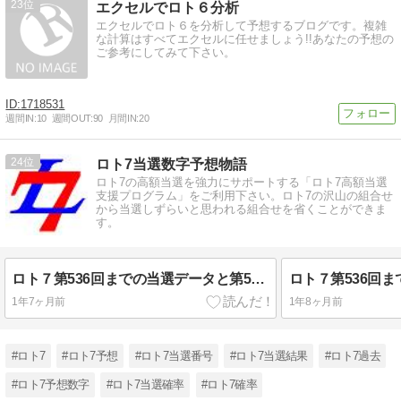
23
エクセルでロト６分析
エクセルでロト６を分析して予想するブログです。複雑
な計算はすべてエクセルに任せましょう!!あなたの予想の
ご参考にしてみて下さい。
1718531
週間IN:
10
週間OUT:
90
月間IN:
20
24
ロト7当選数字予想物語
ロト7の高額当選を強力にサポートする「ロト7高額当選
支援プログラム」をご利用下さい。ロト7の沢山の組合せ
から当選しずらいと思われる組合せを省くことができま
す。
ロト７第536回までの当選データと第537回の予想番号
1年7ヶ月前
1年8ヶ月前
#ロト7
#ロト7予想
#ロト7当選番号
#ロト7当選結果
#ロト7過去
#ロト7予想数字
#ロト7当選確率
#ロト7確率