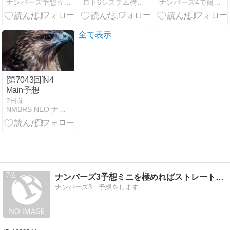
ナンバーズ予想☆極み
ロト6システム構築術で当選確率を数倍に跳ね上げる
ナンバーズ4で簡単に当選したい人へ贈る、常識を破壊する裏技
結果
体的な選び方
高める実践思
と外さないた
考
めの実践のコ
ツ
全て表示
[第7043回]N4
Main予想
2日前
NMBRS NEO ナンバーズ無料予想
7
ナンバーズ3予想ミニを極めればストレートが見える
ナンバーズ3 予想をします