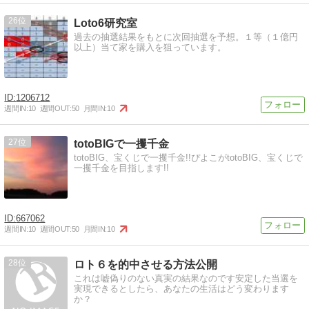
26
Loto6研究室
過去の抽選結果をもとに次回抽選を予想。１等（１億円
以上）当て家を購入を狙っています。
1206712
週間IN:
10
週間OUT:
50
月間IN:
10
27
totoBIGで一攫千金
totoBIG、宝くじで一攫千金!!ぴよこがtotoBIG、宝くじで
一攫千金を目指します!!
667062
週間IN:
10
週間OUT:
50
月間IN:
10
28
ロト６を的中させる方法公開
これは嘘偽りのない真実の結果なのです安定した当選を
実現できるとしたら、あなたの生活はどう変わります
か？