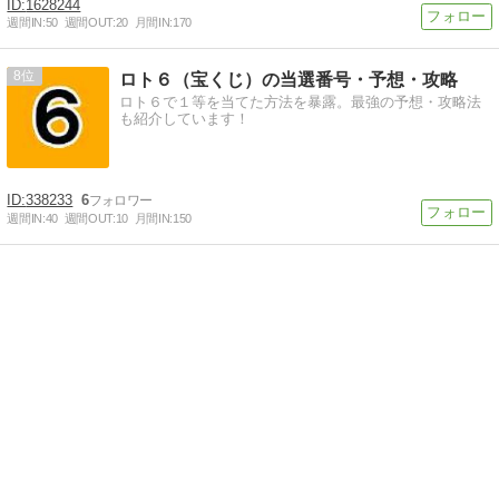
1628244
週間IN:
50
週間OUT:
20
月間IN:
170
8
ロト６（宝くじ）の当選番号・予想・攻略
ロト６で１等を当てた方法を暴露。最強の予想・攻略法
も紹介しています！
338233
6
週間IN:
40
週間OUT:
10
月間IN:
150