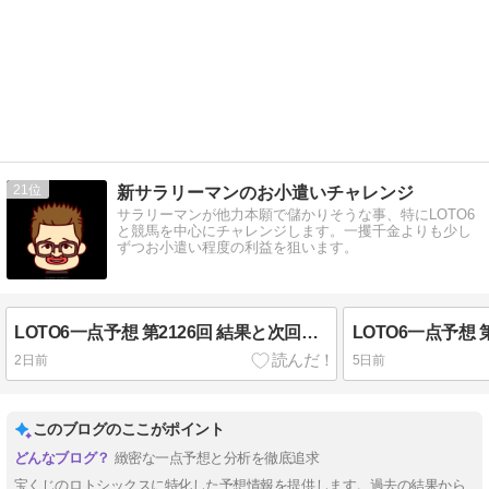
21
新サラリーマンのお小遣いチャレンジ
サラリーマンが他力本願で儲かりそうな事、特にLOTO6
と競馬を中心にチャレンジします。一攫千金よりも少し
ずつお小遣い程度の利益を狙います。
LOTO6一点予想 第2126回 結果と次回第2127回予想
2日前
5日前
このブログのここがポイント
緻密な一点予想と分析を徹底追求
宝くじのロトシックスに特化した予想情報を提供します。過去の結果から