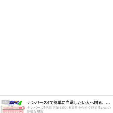
4
ナンバーズ4で簡単に当選したい人へ贈る、常識を破壊する裏技
ナンバーズ4予想で負け続ける日常を今すぐ終えるための
冷徹な現実