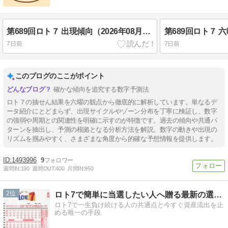
第689回ロト７ 出現傾向（2026年08月07日・抽せん）
7日前
7日前
このブログのここがポイント
確かな傾向を追究する数字予測法
ロト７の抽せん結果を六曜の観点から徹底的に解析しています。単なるデ
ータ紹介にとどまらず、出現サイクルやゾーン分布を丁寧に検証し、数字
の強弱や周期との関連性を明確に示すのが特徴です。過去の傾向や共通パ
ターンを抽出し、予測の根拠となる分析方法を解説。数字の動きや出現の
リズムを掴みやすく、さまざまな角度から的確な予想情報を提供します。
1493996
9
週間IN:
190
週間OUT:
400
月間IN:
950
2
ロト7で簡単に当選したい人へ贈る最新の選び方と失敗しないコツ
ロト7で一生負け続ける人の共通点と今すぐ資産流出を止
める唯一の手段