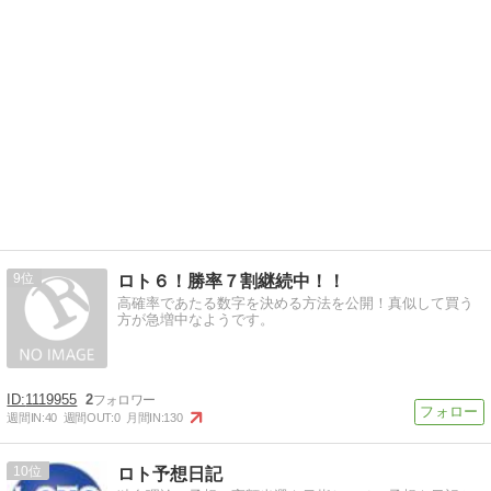
9
ロト６！勝率７割継続中！！
高確率であたる数字を決める方法を公開！真似して買う
方が急増中なようです。
1119955
2
週間IN:
40
週間OUT:
0
月間IN:
130
10
ロト予想日記