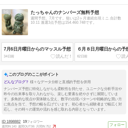
5
たっちゃんのナンバーズ無料予想
週間予想。7月です。狙いは2ヶ月連続出現ミニ.合計数
10.11 激選3点予想は154.460.748です。
7月6日月曜日からのマッスル予想
６月８日月曜日からの予
34日前
62日前
このブログのここがポイント
様々なデータ分析と直感的予想を併用
ナンバーズ予想に特化しながらも柔軟性を持たせ、ユニークな分析手法や
昨今の出来事を取り入れながら、楽しむ要素を絶やさずに展開していま
す。多角的な視点や実体験も交え、数字の出現パターンや戦略的な買い方
に焦点を当て、予想の幅を広げています。初心者から経験者まで幅広く対
応し、その時々の運気や流れを感じ取れる内容となっています。
1898882
19
週間IN:
140
週間OUT:
96
月間IN:
752