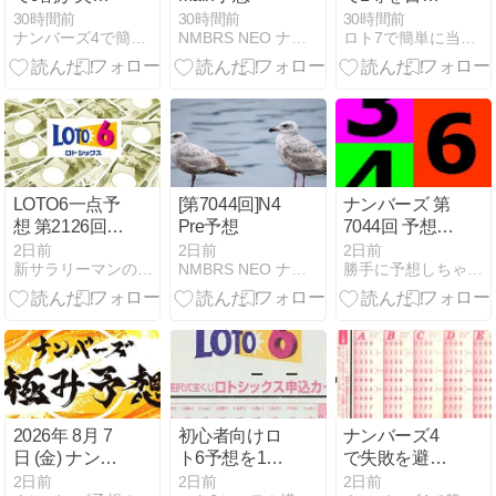
する数字選び
すための具体
30時間前
30時間前
30時間前
ナンバーズ4で簡単に当選したい人へ贈る、常識を破壊する裏技
NMBRS NEO ナンバーズ無料予想
ロト7で簡単に当選したい人へ贈る最新の選び方と失敗しないコツ
の罠とは？知
的な数字選び
らなきゃ損す
のコツ
るNG行動
LOTO6一点予
[第7044回]N4
ナンバーズ 第
想 第2126回
Pre予想
7044回 予想
結果と次回第
ロト6 第2126
2日前
2日前
2日前
新サラリーマンのお小遣いチャレンジ
NMBRS NEO ナンバーズ無料予想
勝手に予想しちゃいました「ナンバーズ34・ミニロト・ロト6」
2127回予想
回 当選番号
2026年 8月 7
初心者向けロ
ナンバーズ4
日 (金) ナンバ
ト6予想を1等
で失敗を避け
ーズ極み予想
当選へ導く具
て当選確率を
2日前
2日前
2日前