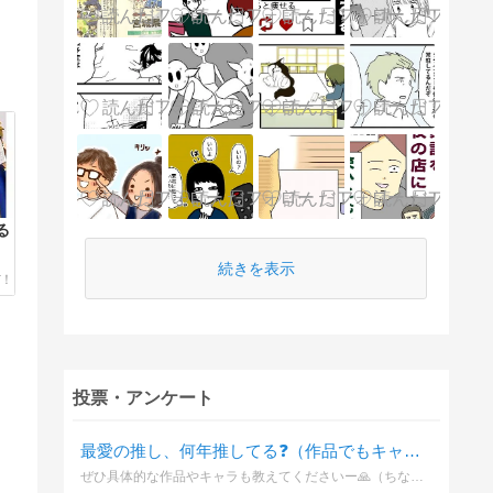
る
続きを表示
投票・アンケート
最愛の推し、何年推してる❓（作品でもキャラでも🙆‍♀️）
ぜひ具体的な作品やキャラも教えてくださいー🙏（ちなみに質問者は黒🏀をほぼ箱推しで10年ほど推してます🎵...が最近は「異世界の沙汰は社畜次第」のアレシュ様や、非BLだけど「とんでもスキルで異世界放浪メシ」のフェル様もそうとう熱い‼️）