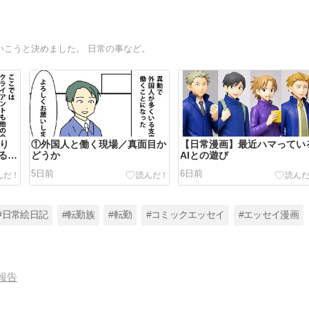
いこうと決めました。 日常の事など。
わり
①外国人と働く現場／真面目か
【日常漫画】最近ハマってい
る時
どうか
AIとの遊び
5日前
6日前
#日常絵日記
#転勤族
#転勤
#コミックエッセイ
#エッセイ漫画
報告