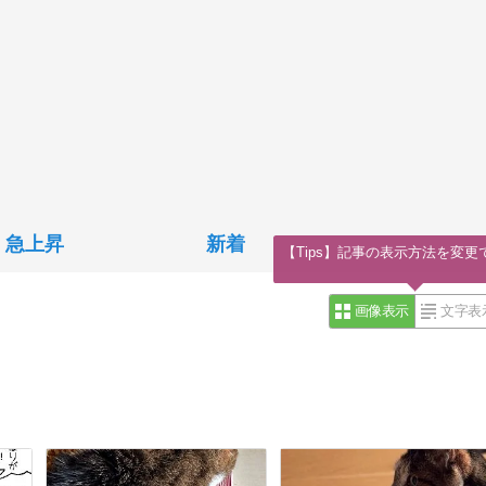
急上昇
新着
【Tips】記事の表示方法を変更
画像表示
文字表