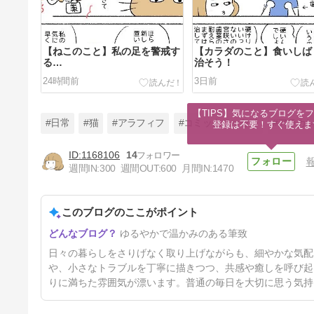
【ねこのこと】私の足を警戒す
【カラダのこと】食いしば
る…
治そう！
24時間前
3日前
【TIPS】気になるブログをフ
#日常
#猫
#アラフィフ
#コミックエッセイ
#アラカ
登録は不要！すぐ使えま
1168106
14
週間IN:
300
週間OUT:
600
月間IN:
1470
【ねこのこと】ちょっとは動い
て欲しい
このブログのここがポイント
8日前
ゆるやかで温かみのある筆致
日々の暮らしをさりげなく取り上げながらも、細やかな気配
や、小さなトラブルを丁寧に描きつつ、共感や癒しを呼び起
りに満ちた雰囲気が漂います。普通の毎日を大切に思う気持