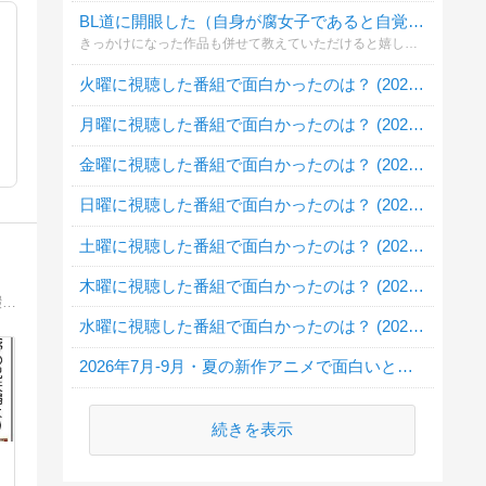
BL道に開眼した（自身が腐女子であると自覚した）のはいつ⁉️
きっかけになった作品も併せて教えていただけると嬉しいです🎵（なお質問者は約10年ほど前...黄瀬君の「黒子っちください」でアラサー覚醒しました❗）
火曜に視聴した番組で面白かったのは？ (2026・夏)
月曜に視聴した番組で面白かったのは？ (2026・夏)
金曜に視聴した番組で面白かったのは？ (2026・夏)
日曜に視聴した番組で面白かったのは？ (2026・夏)
土曜に視聴した番組で面白かったのは？ (2026・夏)
木曜に視聴した番組で面白かったのは？ (2026・夏)
母の在宅介護、特養入退所、療養病棟、そして永遠のお別れ。認知症の母と過ごした思い出や日々のできごとを、コミックエッセイで綴っています。ふなっしー、目黒蓮ファン。
水曜に視聴した番組で面白かったのは？ (2026・夏)
2026年7月-9月・夏の新作アニメで面白いと思うのは？
続きを表示