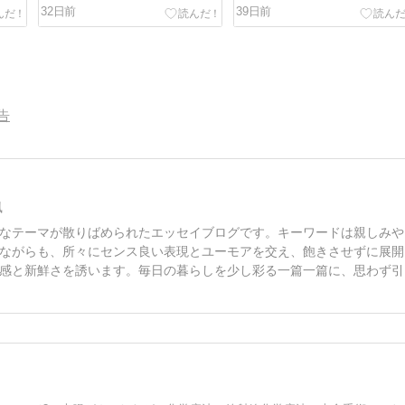
32日前
39日前
告
風
なテーマが散りばめられたエッセイブログです。キーワードは親しみや
ながらも、所々にセンス良い表現とユーモアを交え、飽きさせずに展開
感と新鮮さを誘います。毎日の暮らしを少し彩る一篇一篇に、思わず引