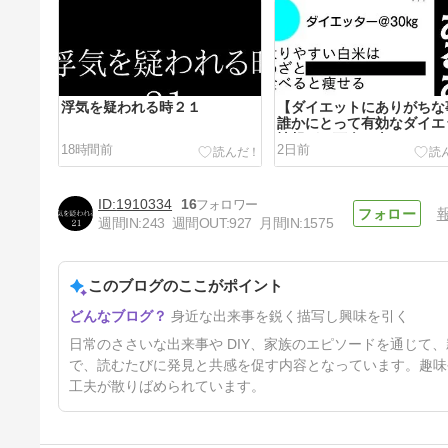
浮気を疑われる時２１
【ダイエットにありがちな
誰かにとって有効なダイエ
情報が、万人に当てはまる
18時間前
2日前
限らない
1910334
16
週間IN:
243
週間OUT:
927
月間IN:
1575
このブログのここがポイント
浮気を疑われる時２０
身近な出来事を鋭く描写し興味を引く
5日前
日常のささいな出来事や DIY、家族のエピソードを通じて
で、読むたびに発見と共感を促す内容となっています。趣味
工夫が散りばめられています。