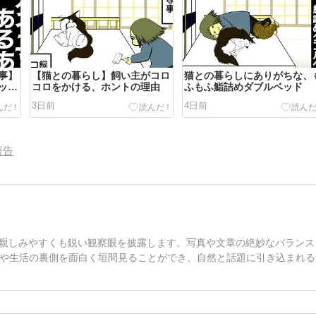
事】
【猫との暮らし】飼い主がコロ
猫との暮らしにありがちな、
ット
コロをかける、ホントの理由
ふもふ鮨詰めダブルベッド
とは
3日前
4日前
報告
、親しみやすくも鋭い観察眼を披露します。写真や文章の絶妙なバランス
や生活の裏側を面白く垣間見ることができ、自然と話題に引き込まれる