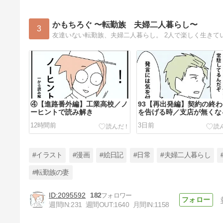
かもちろぐ 〜転勤族 夫婦二人暮らし〜
3
友達いない転勤族、夫婦二人暮らし。 2人で楽しく生きて
④【進路番外編】工業高校／ノ
93【再出発編】契約の終
ーヒントで読み解き
を告げる時／支店が無くな
９
12時間前
3日前
#イラスト
#漫画
#絵日記
#日常
#夫婦二人暮らし
#転勤族の妻
2095592
182
③【進路番外編】工業高校／実
週間IN:
231
週間OUT:
1640
月間IN:
1158
習スピードが爆速
8日前