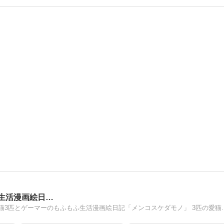
ふ生活漫画絵日…
ノルウェージャンフォレストキャットxキジトラxキジ白 猫3