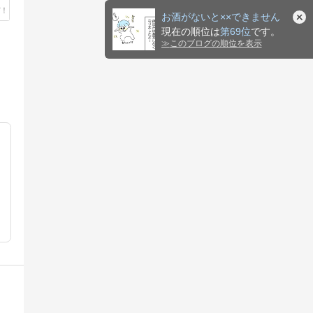
お酒がないと××できません
現在の順位は
第69位
です。
≫
このブログの順位を表示