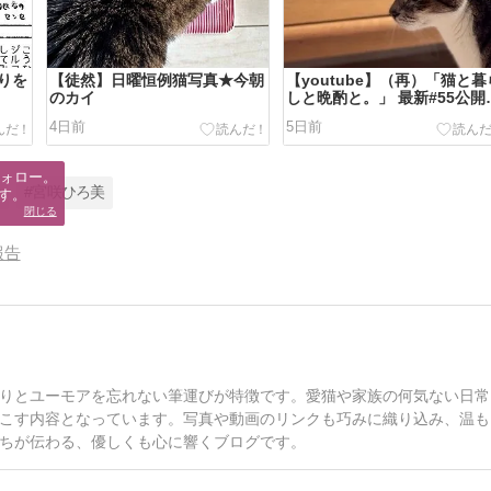
りを
【徒然】日曜恒例猫写真★今朝
【youtube】（再）「猫と暮
のカイ
しと晩酌と。」 最新#55公開
ました
4日前
5日前
ォロー。

ン
#宮咲ひろ美
す。
閉じる
報告
りとユーモアを忘れない筆運びが特徴です。愛猫や家族の何気ない日常
こす内容となっています。写真や動画のリンクも巧みに織り込み、温も
ちが伝わる、優しくも心に響くブログです。