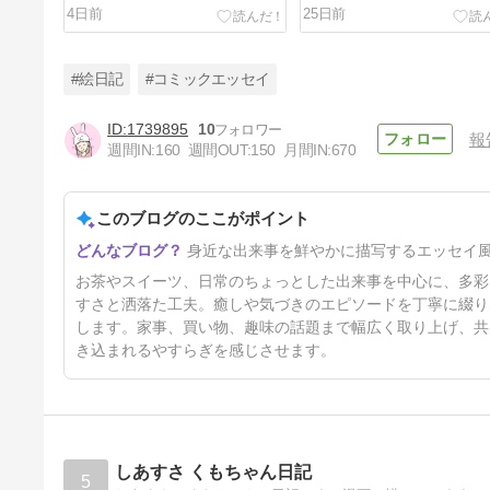
4日前
25日前
#絵日記
#コミックエッセイ
1739895
10
報
週間IN:
160
週間OUT:
150
月間IN:
670
プラダではなくグッチ
このブログのここがポイント
53日前
身近な出来事を鮮やかに描写するエッセイ
お茶やスイーツ、日常のちょっとした出来事を中心に、多彩
すさと洒落た工夫。癒しや気づきのエピソードを丁寧に綴り
します。家事、買い物、趣味の話題まで幅広く取り上げ、共
き込まれるやすらぎを感じさせます。
しあすさ くもちゃん日記
5