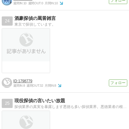
週間IN:
10
週間OUT:
0
月間IN:
10
酒豪探偵の罵詈雑言
24
東京で探偵しています。
1798779
週間IN:
8
週間OUT:
32
月間IN:
8
現役探偵の言いたい放題
25
探偵業界の真実を暴露します悪徳も多い探偵業界。悪徳業者の根絶を目指しています。