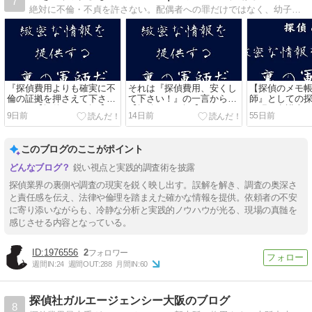
7
絶対に不倫・不貞を許さない。配偶者への罪だけではなく、幼子の将来も産んでくれた両親への裏切り行為です。貴女の悩み、弁護士が解決できない問題解決の糸口が、ここにあり。絶対ギャフンと言わせてやる！
『探偵費用よりも確実に不
それは『探偵費用、安くし
【探偵のメモ帳
倫の証拠を押さえて下さ
て下さい！』の一言から
師』としての
い！』【探偵のメモ帳 】
【探偵のメモ帳 】
っ張る弁護士
9日前
14日前
55日前
このブログのここがポイント
鋭い視点と実践的調査術を披露
探偵業界の裏側や調査の現実を鋭く映し出す。誤解を解き、調査の奥深さ
と責任感を伝え、法律や倫理を踏まえた確かな情報を提供。依頼者の不安
に寄り添いながらも、冷静な分析と実践的ノウハウが光る、現場の真髄を
感じさせる内容となっている。
1976556
2
週間IN:
24
週間OUT:
288
月間IN:
60
探偵社ガルエージェンシー大阪のブログ
8