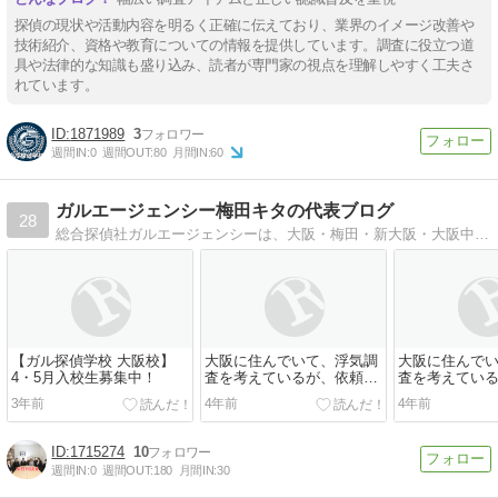
探偵の現状や活動内容を明るく正確に伝えており、業界のイメージ改善や
技術紹介、資格や教育についての情報を提供しています。調査に役立つ道
具や法律的な知識も盛り込み、読者が専門家の視点を理解しやすく工夫さ
れています。
1871989
3
週間IN:
0
週間OUT:
80
月間IN:
60
ガルエージェンシー梅田キタの代表ブログ
28
総合探偵社ガルエージェンシーは、大阪・梅田・新大阪・大阪中央（難波・心斎橋）にある探偵業界最大です！
【ガル探偵学校 大阪校】
大阪に住んでいて、浮気調
大阪に住んで
4・5月入校生募集中！
査を考えているが、依頼す
査を考えてい
る前に自分でもできる方法
る前に自分で
3年前
4年前
4年前
は無いか？その1
は無いか？その
1715274
10
週間IN:
0
週間OUT:
180
月間IN:
30