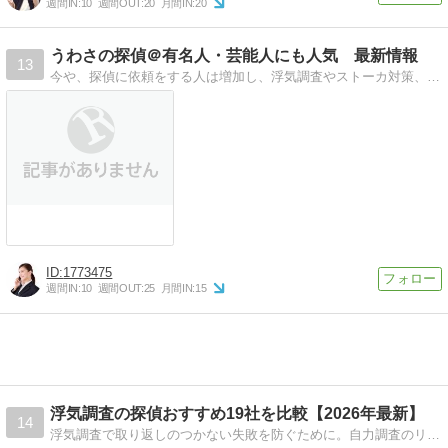
週間IN:
10
週間OUT:
20
月間IN:
20
うわさの探偵＠有名人・芸能人にも人気 最新情報
13
今や、探偵に依頼をする人は増加し、浮気調査やストーカ対策、人探しなど、相談内容はさまざまです。最初の相談や見積もりは無料のところが多いので、誰でも気軽に利用で…
1773475
週間IN:
10
週間OUT:
25
月間IN:
15
浮気調査の探偵おすすめ19社を比較【2026年最新】
14
浮気調査で取り返しのつかない失敗を防ぐために。自力調査のリスクを排除し、言い逃れできない事実を「黒」と確定させるための探偵事務所・見積もりサービスを厳選して徹底解説。