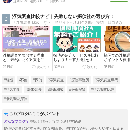
週間IN:
230
週間OUT:
170
月間IN:
920
浮気調査比較ナビ｜失敗しない探偵社の選び方！
2
「浮気調査 比較」なら、当サイトへ！料金相場、実績、口コミなど、複数の探偵社を徹底比較。無料相談可能な、優良探偵社をご紹介。浮気調査は、匿名相談から始めましょう！
浮気調査で失敗する理由
探偵の紹介サービスを比較
福岡での浮気
と、未然に防ぐ対策をご紹
しよう！～有力4社を比較
ポイント＆費
介！
～
説！
25日前
40日前
53日前
#離婚
#不倫
#探偵
#浮気調査
#探偵事務所
#浮気調査専門
#浮気問題
#離婚調停
#離婚相談
#不倫探偵
#浮気調査比較
#浮気調査探偵
このブログのここがポイント
幅広い情報と役立つ選び方解説
探偵や調査に関する実用的な知識を、専門的ながらも分かりやすく伝える