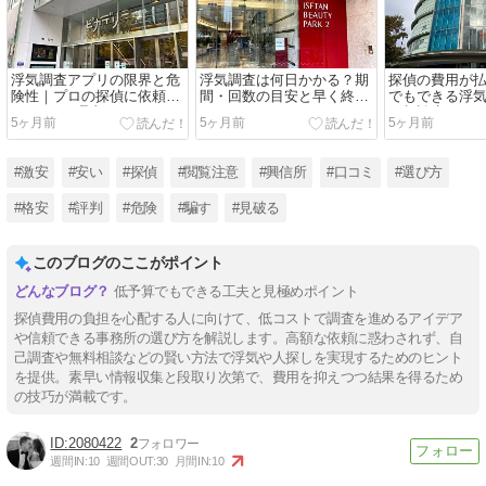
浮気調査アプリの限界と危
浮気調査は何日かかる？期
探偵の費用が
険性｜プロの探偵に依頼す
間・回数の目安と早く終わ
でもできる浮
べき3つの理由
らせるためのポイント
と相談先
5ヶ月前
5ヶ月前
5ヶ月前
#激安
#安い
#探偵
#閲覧注意
#興信所
#口コミ
#選び方
#格安
#評判
#危険
#騙す
#見破る
このブログのここがポイント
低予算でもできる工夫と見極めポイント
探偵費用の負担を心配する人に向けて、低コストで調査を進めるアイデア
や信頼できる事務所の選び方を解説します。高額な依頼に惑わされず、自
己調査や無料相談などの賢い方法で浮気や人探しを実現するためのヒント
を提供。素早い情報収集と段取り次第で、費用を抑えつつ結果を得るため
の技巧が満載です。
2080422
2
週間IN:
10
週間OUT:
30
月間IN:
10