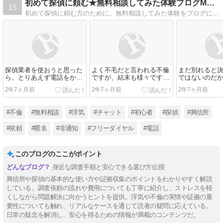
初めて探偵に頼む★無料相談してみた体験ブログMYペディア
15
初めて探偵に頼む方のために。無料相談してみた体験をブログに残しました。匿名で相談できる探偵に電話した結果
探偵業者を使おうと思った
よく不毛だと言われる不倫
まだ別れると
ら、とりあえず電話をかけ
ですが、結末も様々です。
ではないのだ
ます。心配なら非表示でか
配偶者や職場に浮気がバレ
を雇うすれば
2年7ヶ月前
2年7ヶ月前
2年7ヶ月前
けるのもOKで
た挙句、離婚され
せ
#不倫
#無料相談
#浮気
#チャット
#初心者
#探偵
#興信所
#依頼
#匿名
#非通知
#フリーダイヤル
#電話
このブログのここがポイント
身近な調査手順と安心できる選び方伝授
興信所や探偵の基本的な使い方や証拠収集のポイントをわかりやすく解説
している。調査依頼の流れや費用についても丁寧に紹介し、ストレスを軽
くしながら問題解決に向かうヒントを提供。浮気や不倫の実情や証拠の重
要性についても触れ、リアルなケースを通じて読者の疑問に応えている。
日常の疑念を解消し、安心を得るための情報が満載のコンテンツだ。