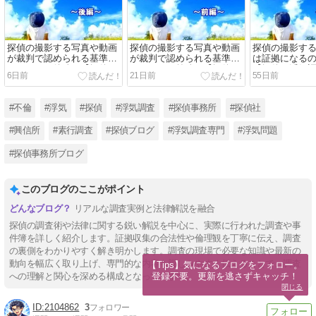
探偵の撮影する写真や動画
探偵の撮影する写真や動画
探偵の撮影す
が裁判で認められる基準は
が裁判で認められる基準は
は証拠になる
あるの？～後編～【探偵・
あるの？～前編～【探偵・
【探偵・浮気
6日前
21日前
55日前
浮気調査ブログ】
浮気調査ブログ】
#不倫
#浮気
#探偵
#浮気調査
#探偵事務所
#探偵社
#興信所
#素行調査
#探偵ブログ
#浮気調査専門
#浮気問題
#探偵事務所ブログ
このブログのここがポイント
リアルな調査実例と法律解説を融合
探偵の調査術や法律に関する鋭い解説を中心に、実際に行われた調査や事
件簿を詳しく紹介します。証拠収集の合法性や倫理観を丁寧に伝え、調査
の裏側をわかりやすく解き明かします。調査の現場で必要な知識や最新の
動向を幅広く取り上げ、専門的な内容も親しみやすく伝えることで、調査
【Tips】気になるブログをフォロー。

登録不要。更新を逃さずキャッチ！
への理解と関心を深める構成となっています。
閉じる
2104862
3