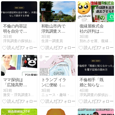
不倫の内容証
和歌山市内で
復縁屋株式会
明を自分で書
浮気調査スペ
社の評判はオ
く。弁護士な
シャルプラン
ープンチャッ
3日前
3日前
3日前
浮気調査の探偵おすすめ19社を比較【2026年最新】
生涯一調査員
別れさせ屋、復縁屋ジースタイル怒り心頭ブログ
しで請求する
を実施する探
トだけで判断
手順
偵・興信所
できる？契約
前に確認する
べきこと
ママ探偵は
トランプ イラ
不倫相手「既
「広陵高野球
ンに便秘（打
婚と知らなか
部でいじめ重
つ手なし）
った」を覆す
3日前
3日前
4日前
激安・浮気調査3時間無料お試し[オススメ]アスト探偵事務所
ニュース・趣味・ギャンブル VS GCI
浮気調査の探偵おすすめ19社を比較【2026年最新】
大事態発生」
か？
証拠の固め方
検証します
【評判】アス
ト探偵事務所