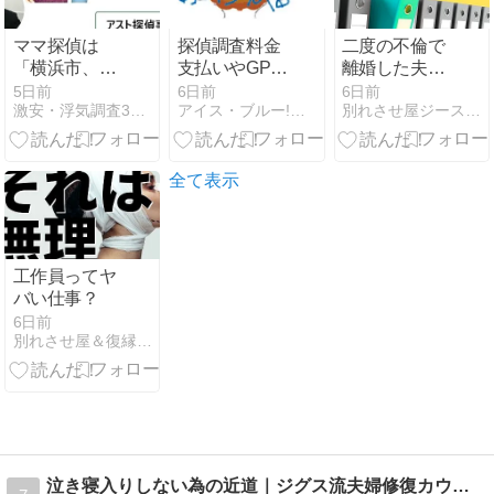
ママ探偵は
探偵調査料金
二度の不倫で
「横浜市、い
支払いやGPS
離婚した夫婦
じめ重大事態
発信機購入の
が復縁へ｜亡
5日前
6日前
6日前
激安・浮気調査3時間無料お試し[オススメ]アスト探偵事務所
アイス・ブルー!色々メンドくさいっ!!
別れさせ屋ジースタイルの新人教育ブログ
82件も発生」
際、ことら送
き義父との約
検証します
金での振込に
束を理解した
【評判】アス
ついて
ことで関係を
ト探偵事務所
見直した成功
全て表示
事例
工作員ってヤ
バい仕事？
6日前
別れさせ屋＆復縁屋ジースタイルのスタッフブログ
泣き寝入りしない為の近道｜ジグス流夫婦修復カウンセラー