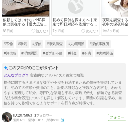
依頼してはいけないNG探
初めて探偵を探す方へ｜東
夜職を調査す
偵は実在する【過大広告や
京で即日対応を依頼する前
夜中の深夜料
格安料金には注意】
に
88日前
7ヶ月前
1年8ヶ月前
#不倫
#浮気
#探偵
#浮気調査
#夫婦関係
#探偵事務所
#興信所
#浮気問題
#ダブル不倫
#料金
#不貞
#肉体関係
このブログのここがポイント
実践的なアドバイスと役立つ知識
探偵に関するさまざまな疑問や不安を解消するための情報を提供していま
す。初めての依頼や費用のこと、証拠の種類など実践的な内容を、わかり
やすく整理して紹介。専門的な話題も平易な表現で伝え、信頼できる調査
方法や料金設定についても詳しく解説しています。調査の知識を深め、自
信を持って依頼できるようサポートを行う点が特徴です。
2075863
1
週間IN:
10
週間OUT:
70
月間IN:
10