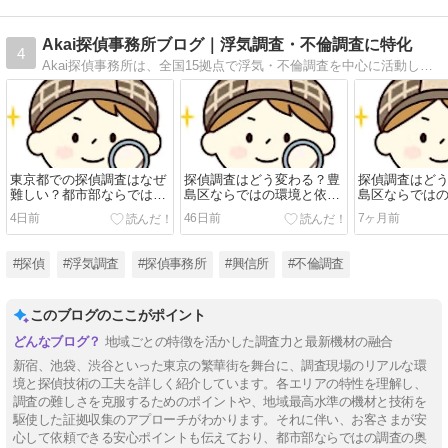
Akai探偵事務所ブログ｜浮気調査・不倫調査に特化
4
Akai探偵事務所は、全国15拠点で浮気・不倫調査を中心に活動している探偵事務所です。創業から25年、専門性を磨き続け、日々さまざまなご相談に向き合っています。探偵社選びに迷っている方や、不安を抱えている方のお役に立てれば幸いです。
東京都での探偵調査はなぜ
探偵調査はどう変わる？豊
探偵調査はど
難しい？都市部ならではの
島区ならではの環境と依頼
島区ならでは
特徴と依頼時のポイント
時のポイント
時のポイント
4日前
46日前
7ヶ月前
#探偵
#浮気調査
#探偵事務所
#興信所
#不倫調査
このブログのここがポイント
地域ごとの特徴を活かした調査力と最新機材の融合
新宿、池袋、渋谷といった東京の繁華街を舞台に、調査現場のリアルな環
境と探偵技術の工夫を詳しく紹介しています。各エリアの特性を理解し、
調査の難しさを克服するためのポイントや、地域最高水準の機材と技術を
駆使した証拠収集のアプローチがわかります。それに伴い、お客さまが安
心して依頼できる安心ポイントも伝えており、都市部ならではの調査の奥