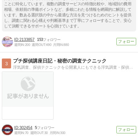
ことに特化しています。複数の調査サービスの特徴比較や、地域別の費用
相場、依頼前の準備ポイントなど、多岐にわたる情報を網羅的に解説して
います。数ある選択肢の中から最適な方法を見つけるためのヒントを提供
し、調査に関わる心構えや判断基準まで丁寧にフォローすることで、安心
して決断できるサポートを心掛けています。
2133857
153
週間IN:
200
週間OUT:
490
月間IN:
880
プチ探偵講座日記・秘密の調査テクニック
3
浮気調査、探偵テクニックを公開素人にもできる浮気調査・探偵調査のテクニック・マル秘情報が満載。
302454
5
週間IN:
70
週間OUT:
30
月間IN:
300