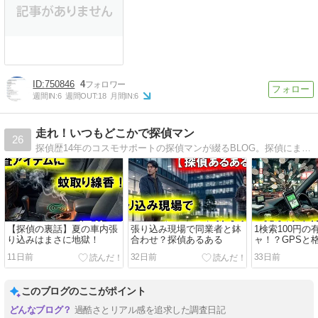
750846
4
週間IN:
6
週間OUT:
18
月間IN:
6
走れ！いつもどこかで探偵マン
26
探偵歴14年のコスモサポートの探偵マンが綴るBLOG。探偵にまつわる踏み込んだ話から、日常的なライトな話まで、幅広くご紹介して参ります。
【探偵の裏話】夏の車内張
張り込み現場で同業者と鉢
1検索100円の
り込みはまさに地獄！
合わせ？探偵あるある
ャ！？GPSと
探偵調査
11日前
32日前
33日前
このブログのここがポイント
過酷さとリアル感を追求した調査日記