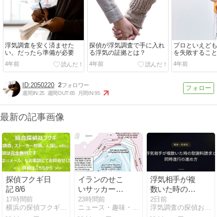
浮気調査を安く済ませた
探偵が浮気調査で手に入れ
プロといえど
い。だったら準備が必要
る浮気の証拠とは？
を失敗するこ
4年前
4年前
4年前
2050220
2
週間IN:
25
週間OUT:
65
月間IN:
95
最新の記事画像
探偵フクギ日
イランのせこ
浮気相手が複
記 8/6
いサッカー風
数いた時の慰
外交とトラン
謝料請求と同
17時間前
23時間前
2日前
横浜の探偵フクギ日記
ニュース・趣味・ギャンブル VS GCI
浮気調査の探偵おすすめ19社を比較【2026年最新】
プのビジネス
時進行の進め