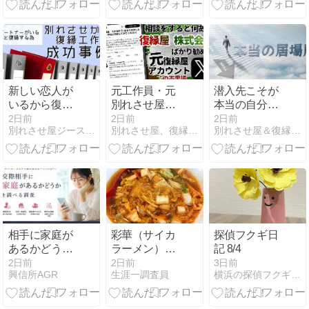
外交
方
新しい恋人が
元工作員・元
潜入先こそが
いるから復縁
別れさせ屋を
本当の自分の
できないとは
名乗る人が復
居場所かもし
2日前
2日前
2日前
別れさせ屋ジースタイルの新人教育ブログ
別れさせ屋、復縁屋ジースタイル怒り心頭ブログ
別れさせ屋＆復縁屋ジースタイルのスタッフブログ
限らない。本
縁屋株式会社
れない。
当に確認すべ
を紹介する理
きだったのは
由｜契約前に
「新しい恋愛
確認したい判
が始まった理
断基準
由」でした。
相手に家庭が
彩華（サイカ
探偵フクギ日
あるかどうか
ラーメン）で
記 8/4
を調べる
スタミナアッ
2日前
2日前
3日前
興信所AGR
生涯一調査員
横浜の探偵フクギ日記
プを目論む探
偵