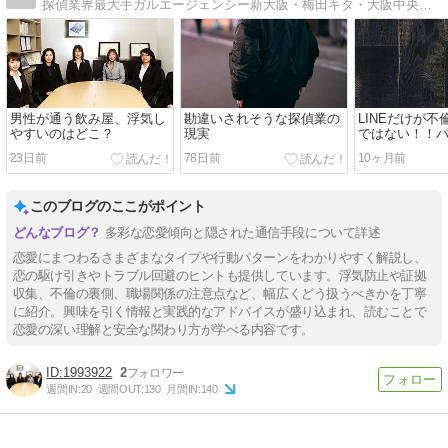
探偵業界最大手ガルエージェンシー新大阪・梅田キタ・大阪中央（難波・心斎橋）の代表ブログです。調査・相談事例や日々のことを書いています。
男性が通う飲み屋、浮気し
勘違いされそうな探偵業の
LINEだけが
やすいのはどこ？
現実
ではない！！
ばれない連絡
23日前
78日前
10ヶ月前
このブログのここがポイント
多彩な恋愛傾向と隠された通信手段について詳述
恋愛にまつわるさまざまなタイプや行動パターンをわかりやすく解説し、
恋の駆け引きやトラブル回避のヒントも提供しています。浮気防止や証拠
収集、不倫の裏側、職場関係の注意点など、幅広くどう扱うべきかを丁寧
に紹介。興味を引く情報と実践的なアドバイスが盛り込まれ、読むことで
恋愛の深い理解と安全な関わり方が学べる内容です。
1993922
2
週間IN:
20
週間OUT:
130
月間IN:
140