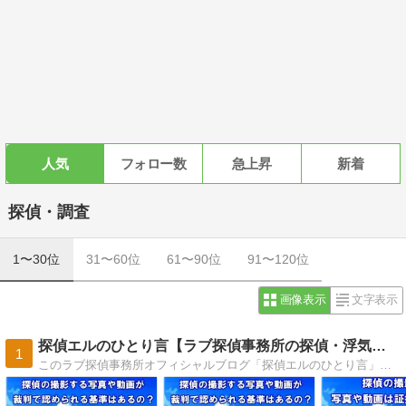
人気
フォロー数
急上昇
新着
探偵・調査
1〜30位
31〜60位
61〜90位
91〜120位
画像表示
文字表示
探偵エルのひとり言【ラブ探偵事務所の探偵・浮気調査ブログ】
1
このラブ探偵事務所オフィシャルブログ「探偵エルのひとり言」は、すべての記事を外注のライターなどには委託せず、これまで多数の調査に携わってきた本物の探偵仲間達の経験を活かして現役探偵がリアルに書いている探偵・浮気調査ブログです。