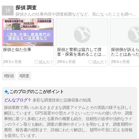
探偵 調査
18
探偵さんの仕事内容や調査範囲などなど、気になったことを調べてまとめていきます。
探偵と似た仕事
探偵と警察は協力して捜
探偵側が訴え
査・探索を進めることはあ
たことはあっ
るのか？
か？
2年3ヶ月前
2年4ヶ月前
2年4ヶ月前
#探偵
#調査
このブログのここがポイント
多彩な調査技術と証拠収集の知識
探偵業務で用いられるさまざまな調査アイテムとその実践の様子を詳しく
解説しています。GPS装置や小型カメラといったツールの使い方や、調査
事例に基づく多岐にわたる案件の概要も紹介。信頼性の追求や法的なライ
ンのライン取りも触れ、調査の裏側やポイントを明かします。調査期間や
費用、報告書の役割まで、詳細にわたり解説し、疑問や不安に応える情報
を提供しています。