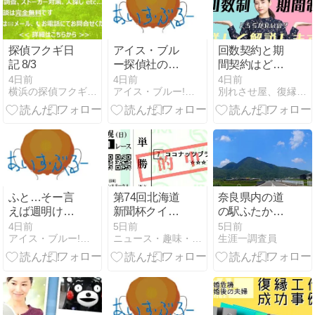
探偵フクギ日
アイス・ブル
回数契約と期
記 8/3
ー探偵社の固
間契約はどち
定電話の着信
らが良い？契
4日前
4日前
4日前
横浜の探偵フクギ日記
アイス・ブルー!色々メンドくさいっ!!
別れさせ屋、復縁屋ジースタイル怒り心頭ブログ
設定を変えた
約形態より確
方が良いかね
認したいこと
ー？
があります
ふと…そー言
第74回北海道
奈良県内の道
えば週明けに
新聞杯クイー
の駅ふたかみ
の月曜日朝に
ンステークス
パーク當麻で
4日前
5日前
5日前
アイス・ブルー!色々メンドくさいっ!!
ニュース・趣味・ギャンブル VS GCI
生涯一調査員
問い合わせ電
GⅢ 単勝馬券
小休憩の探偵
話率高いけ
ど…