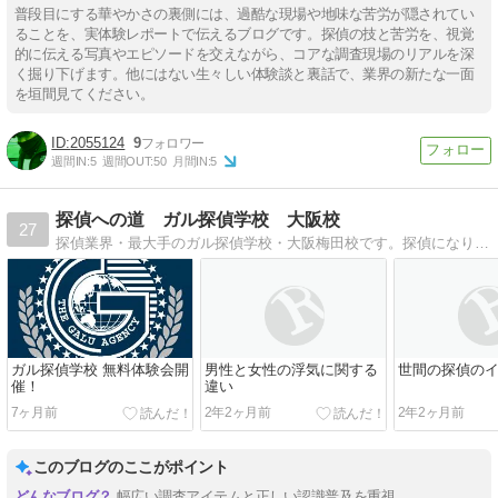
普段目にする華やかさの裏側には、過酷な現場や地味な苦労が隠されてい
ることを、実体験レポートで伝えるブログです。探偵の技と苦労を、視覚
的に伝える写真やエピソードを交えながら、コアな調査現場のリアルを深
く掘り下げます。他にはない生々しい体験談と裏話で、業界の新たな一面
を垣間見てください。
2055124
9
週間IN:
5
週間OUT:
50
月間IN:
5
探偵への道 ガル探偵学校 大阪校
27
探偵業界・最大手のガル探偵学校・大阪梅田校です。探偵になりたい、就職・独立開業を目指すなら、就職率100％、卒業生8,000人超のガル探偵学校へ。
ガル探偵学校 無料体験会開
男性と女性の浮気に関する
世間の探偵の
催！
違い
7ヶ月前
2年2ヶ月前
2年2ヶ月前
このブログのここがポイント
幅広い調査アイテムと正しい認識普及を重視