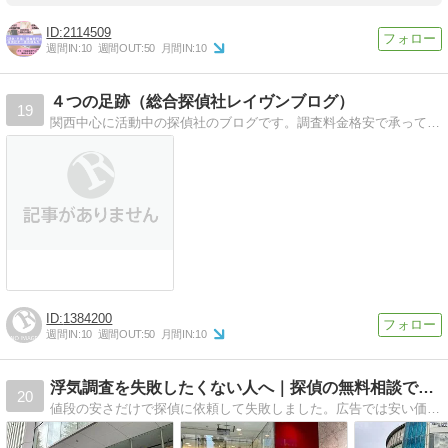
2114509
週間IN:
10
週間OUT:
50
月間IN:
10
４つの足跡（総合探偵社レイヴンブログ）
19
関西中心に活動中の探偵社のブログです。調査料金格安で承っています。高品質低価格がモットーです。
1384200
週間IN:
10
週間OUT:
50
月間IN:
10
浮気調査を失敗したくない人へ｜探偵の無料相談で分かる真実注意
20
値段の安さだけで探偵に依頼して失敗しました。広告では安い価格ですが、実際は料金表もなく提示された金額は手書きで書いたもの。ひどい対応で信じられませんが実際にあったことなのです。