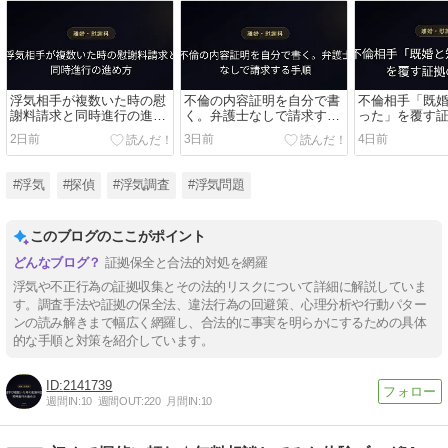
浮気相手が複数いた時の慰
不倫の内容証明を自分で書
不倫相手「既
謝料請求と同時進行の進め
く。弁護士なしで請求する
った」を覆す
方
手順
2日前
3日前
4日前
#浮気
#探偵
#浮気調査
#浮気問題
このブログのここがポイント
証拠保全と合法的対処を網羅
浮気や不正行為の証拠収集とその法的リスクについて詳細に解説していま
す。調査手法や証拠の保全法、違法行為の回避策、心理分析や行動パター
ンの読み解きまで幅広く網羅し、合法的に事実を明らかにするための具体
的な手順と対策を紹介しています。
2141739
週間IN:
10
週間OUT:
220
月間IN:
10