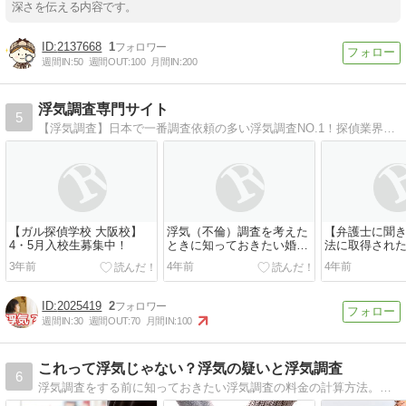
深さを伝える内容です。
2137668
1
週間IN:
50
週間OUT:
100
月間IN:
200
浮気調査専門サイト
5
【浮気調査】日本で一番調査依頼の多い浮気調査NO.1！探偵業界最大手「ガルエージェンシー」の浮気調査専門のホームページです。女性相談員が在籍、女性もお気軽にご相談ください！
【ガル探偵学校 大阪校】
浮気（不倫）調査を考えた
【弁護士に聞
4・5月入校生募集中！
ときに知っておきたい婚姻
法に取得され
費用（婚費）の計算方法に
気を証明する
3年前
4年前
4年前
ついてまとめてみました。
すか？
2025419
2
週間IN:
30
週間OUT:
70
月間IN:
100
これって浮気じゃない？浮気の疑いと浮気調査
6
浮気調査をする前に知っておきたい浮気調査の料金の計算方法。料金相場はどのくらいなのか？依頼前に料金は抑えられるのか？そもそもどんな証拠があればいいのか？