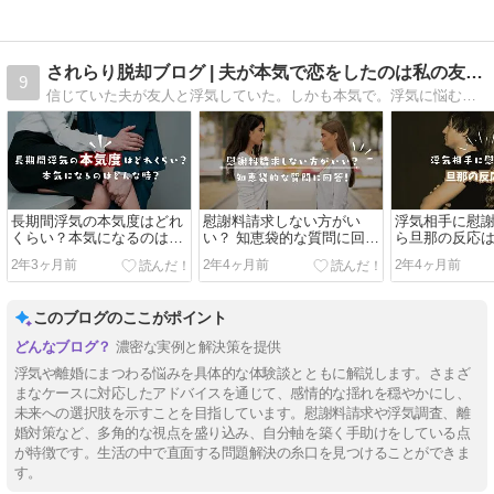
されらり脱却ブログ | 夫が本気で恋をしたのは私の友人でした
9
信じていた夫が友人と浮気していた。しかも本気で。浮気に悩むされ妻さんへ、経験者からできるアドバイスなどを記事にしています。
長期間浮気の本気度はどれ
慰謝料請求しない方がい
浮気相手に慰
くらい？本気になるのはど
い？ 知恵袋的な質問に回
ら旦那の反応
んな時？
答！
ギレされた！
2年3ヶ月前
2年4ヶ月前
2年4ヶ月前
このブログのここがポイント
濃密な実例と解決策を提供
浮気や離婚にまつわる悩みを具体的な体験談とともに解説します。さまざ
まなケースに対応したアドバイスを通じて、感情的な揺れを穏やかにし、
未来への選択肢を示すことを目指しています。慰謝料請求や浮気調査、離
婚対策など、多角的な視点を盛り込み、自分軸を築く手助けをしている点
が特徴です。生活の中で直面する問題解決の糸口を見つけることができま
す。