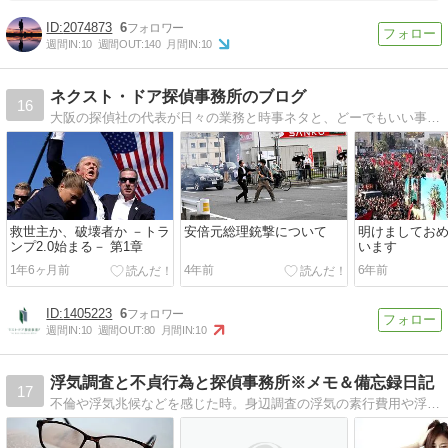
2074873
6
週間IN:
10
週間OUT:
140
月間IN:
10
ネクスト・ドア探偵事務所のブログ
16
大阪の探偵社の代表が日々の業務と時事ネタと、どーでもいい事などを徒然と・・・
救世主か、破壊者か －トラ
安倍元総理銃撃について
明けましてお
ンプ2.0始まる－ 第1章
います
1年6ヶ月前
4年前
6年前
1405223
6
週間IN:
10
週間OUT:
80
月間IN:
10
浮気調査と不貞行為と探偵事務所※メモ＆備忘録日記
17
不倫や浮気兆候などを感じた時。身辺調査の浮気の素行費用や浮気問題について。探偵事務所の依頼するとき、事前に知っておきたい大切なポイント。調べたことをメモ代わりにここに書きとめます。