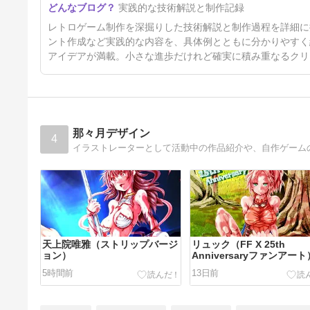
実践的な技術解説と制作記録
レトロゲーム制作を深掘りした技術解説と制作過程を詳細に
ント作成など実践的な内容を、具体例とともに分かりやすく
アイデアが満載。小さな進歩だけれど確実に積み重なるクリ
那々月デザイン
4
イラストレーターとして活動中の作品紹介や、自作ゲーム
天上院唯雅（ストリップバージ
リュック（FF X 25th
ョン）
Anniversaryファンアート
5時間前
13日前