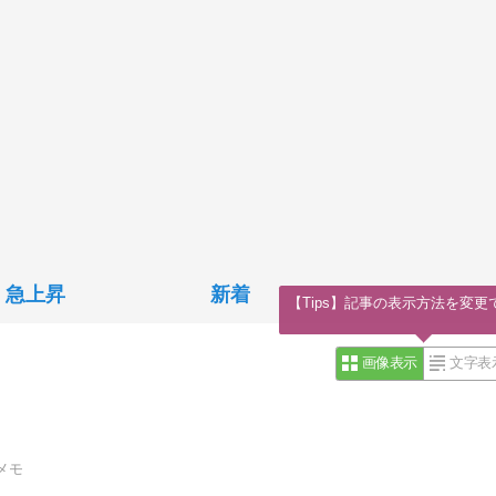
急上昇
新着
【Tips】記事の表示方法を変更
画像表示
文字表
メモ