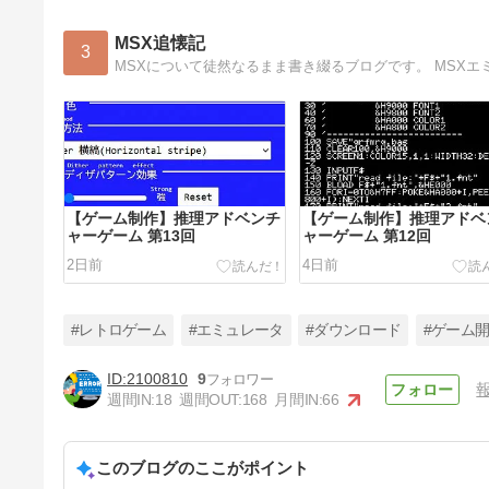
MSX追懐記
3
MSXについて徒然なるまま書き綴るブログです。 MSX
【ゲーム制作】推理アドベンチ
【ゲーム制作】推理アドベ
ャーゲーム 第13回
ャーゲーム 第12回
2日前
4日前
#レトロゲーム
#エミュレータ
#ダウンロード
#ゲーム
2100810
9
週間IN:
18
週間OUT:
168
月間IN:
66
【ゲーム制作】推理アドベンチ
ャーゲーム 第10回
このブログのここがポイント
8日前