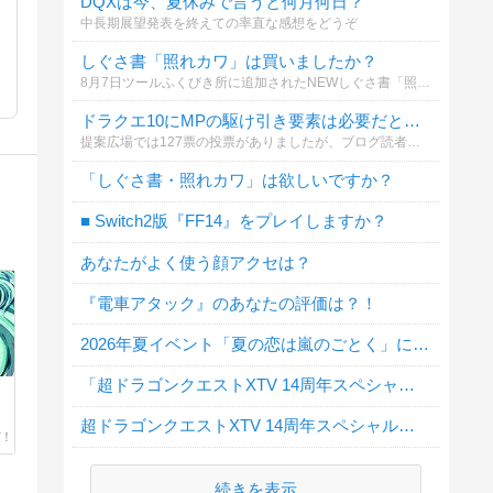
DQXは今、夏休みで言うと何月何日？
中長期展望発表を終えての率直な感想をどうぞ
しぐさ書「照れカワ」は買いましたか？
8月7日ツールふくびき所に追加されたNEWしぐさ書「照れカワ」
ドラクエ10にMPの駆け引き要素は必要だと思いますか？
提案広場では127票の投票がありましたが、ブログ読者のみなさんの本音も知りたいと思い、アンケートを作りました！
「しぐさ書・照れカワ」は欲しいですか？
■ Switch2版『FF14』をプレイしますか？
あなたがよく使う顔アクセは？
『電車アタック』のあなたの評価は？！
2026年夏イベント「夏の恋は嵐のごとく」に行きましたか？
「超ドラゴンクエストXTV 14周年スペシャル」地震による延期について
超ドラゴンクエストXTV 14周年スペシャルを見ましたか？
続きを表示