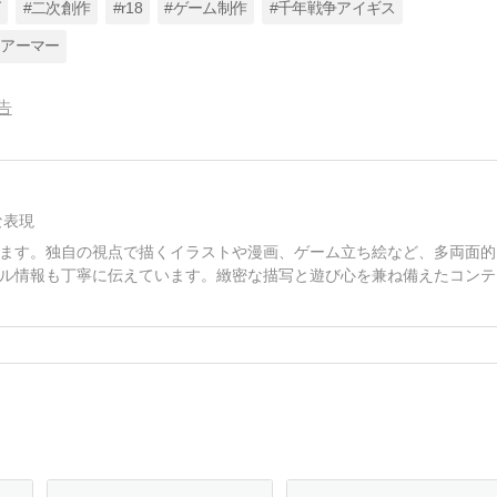
グ
#二次創作
#r18
#ゲーム制作
#千年戦争アイギス
ニアーマー
告
な表現
ます。独自の視点で描くイラストや漫画、ゲーム立ち絵など、多両面的
ル情報も丁寧に伝えています。緻密な描写と遊び心を兼ね備えたコンテ