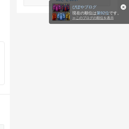
ぴぽやブログ
現在の順位は
第92位
です。
≫
このブログの順位を表示