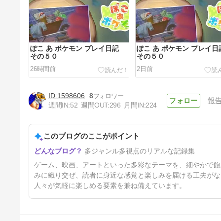
ぽこ あ ポケモン プレイ日記
ぽこ あ ポケモン プレイ日
その５０
その５０
26時間前
2日前
1598606
8
報
週間IN:
52
週間OUT:
296
月間IN:
224
このブログのここがポイント
リズム天国 ミラクルスターズ
多ジャンル多視点のリアルな記録集
その９
5日前
ゲーム、映画、アートといった多彩なテーマを、細やかで飽
みに織り交ぜ、読者に身近な感覚と楽しみを届ける工夫がな
人々が気軽に楽しめる要素を兼ね備えています。