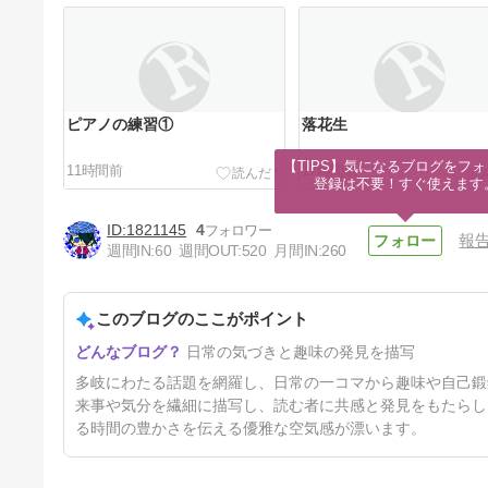
ピアノの練習①
落花生
【TIPS】気になるブログをフォ
11時間前
17時間前
登録は不要！すぐ使えます
1821145
4
報
週間IN:
60
週間OUT:
520
月間IN:
260
このブログのここがポイント
今日のカレーは美味しい
日常の気づきと趣味の発見を描写
2日前
多岐にわたる話題を網羅し、日常の一コマから趣味や自己鍛
来事や気分を繊細に描写し、読む者に共感と発見をもたらし
る時間の豊かさを伝える優雅な空気感が漂います。