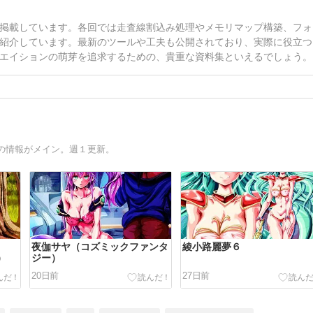
掲載しています。各回では走査線割込み処理やメモリマップ構築、フォ
紹介しています。最新のツールや工夫も公開されており、実際に役立つ
エイションの萌芽を追求するための、貴重な資料集といえるでしょう。
の情報がメイン。週１更新。
夜伽サヤ（コズミックファンタ
綾小路麗夢６
）
ジー）
20日前
27日前