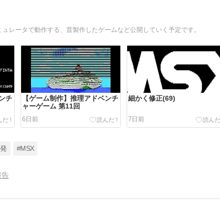
エミュレータで動作する、昔製作したゲームなど公開していく予定です。
ンチ
【ゲーム制作】推理アドベンチ
細かく修正(69)
ャーゲーム 第11回
6日前
7日前
開発
#MSX
報告