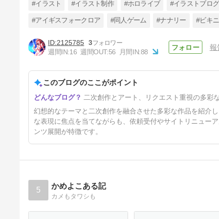
#イラスト
#イラスト制作
#ホロライブ
#イラストブロ
#アイギスフォークロア
#同人ゲーム
#ナナリー
#ビキ
2125785
3
報
夜伽ナナリー22
週間IN:
16
週間OUT:
56
月間IN:
88
34日前
このブログのここがポイント
二次創作とアート、リクエスト重視の多彩
幻想的なテーマと二次創作を融合させた多彩な作品を紹介し
な表現に焦点を当てながらも、依頼受付やサイトリニューア
ンツ展開が特徴です。
かめよこある記
5
カメもタワシも