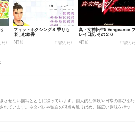
記
フィットボクシング３ 香りも
真・女神転生5 Vengeance 
楽しむ線香
レイ日記 その２６
3日前
4日前
告
きさせない描写とともに綴っています。個人的な体験や日常の喜びを巧
されています。ネタバレや独自の視点も散りばめ、幅広い趣味を持つ