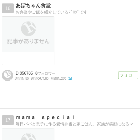
あぼちゃん食堂
16
お弁当やご飯を紹介しているﾌﾞﾛｸﾞです
856785
8
週間IN:
50
週間OUT:
80
月間IN:
270
ｍａｍａ ｓｐｅｃｉａｌ
17
毎日パパと息子に作る愛情弁当と家ごはん。家族が笑顔になるママの簡単アレンジ料理とママのつぶやきブログ。