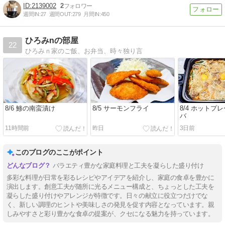
2139002
2
週間IN:
27
週間OUT:
279
月間IN:
450
ひろみnの部屋
22
ひろみｎ家のご飯、お弁当、時々独り言
8/6 鯵の南蛮漬け
8/5 サーモンフライ
8/4 ホットプ
バ
11時間前
昨日
3日前
このブログのここがポイント
バラエティ豊かな家庭料理と工夫を凝らした盛り付け
多彩な料理が日常を彩るレシピやアイデアを紹介し、家庭の食卓を豊かに
演出します。創意工夫が随所に光るメニュー構成と、ちょっとした工夫を
凝らした盛り付けやアレンジが特徴です。日々の献立に役立つだけでな
く、新しい調理のヒントや美味しさの発見を促す内容となっています。親
しみやすさと彩り豊かな食卓の提案が、クセになる魅力を持っています。