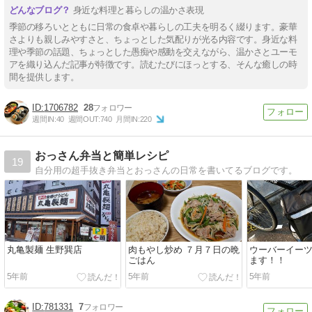
身近な料理と暮らしの温かさ表現
季節の移ろいとともに日常の食卓や暮らしの工夫を明るく綴ります。豪華
さよりも親しみやすさと、ちょっとした気配りが光る内容です。身近な料
理や季節の話題、ちょっとした愚痴や感動を交えながら、温かさとユーモ
アを織り込んだ記事が特徴です。読むたびにほっとする、そんな癒しの時
間を提供します。
1706782
28
週間IN:
40
週間OUT:
740
月間IN:
220
おっさん弁当と簡単レシピ
19
自分用の超手抜き弁当とおっさんの日常を書いてるブログです。
丸亀製麺 生野巽店
肉もやし炒め ７月７日の晩
ウーバーイー
ごはん
ます！！
5年前
5年前
5年前
781331
7