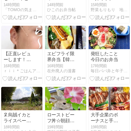
むね肉のカレ
＋ お豆腐葛餅
14時間前
14時間前
15時間前
「TOMOの気ままなDiary」
ひこのお弁当帖
野菜もりもり 地道にお弁当
ー炒め
【正直レビュ
エビフライ限
発狂したこと
ーします！】
界弁当【韓国
今日のお弁当
ホントに良い
生活】暑さ正
16時間前
16時間前
17時間前
ｒｉｉ＊ごはんアルバム
在外廃人の漫書
毎日パパ弁と年子３姉妹＋Mダックス
の？
念場。
🦑烏賊イカと
ローストビー
大手企業のボ
ライスペーパ
フ丼☆朝顔団
ーナスと手が
ー【ano
十郎
痛くなったお
18時間前
19時間前
19時間前