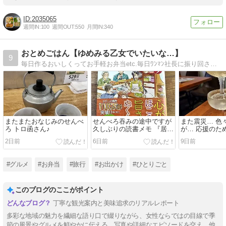
2035065
週間IN:
100
週間OUT:
550
月間IN:
340
おとめごはん【ゆめみる乙女でいたいな…】
9
毎日作るおいしくってお手軽お弁当etc.毎日ﾜﾝﾏﾝ社長に振り回されている秘書の独り言
またまたおなじみのせんべ
せんべろ吞みの途中ですが
また震災… 色
ろ トロ函さん♪
久しぶりの読書メモ 『居酒
が… 応援のた
屋ぼったくり ⑨』
馴染みせんべ
2日前
6日前
9日前
#グルメ
#お弁当
#旅行
#お出かけ
#ひとりごと
このブログのここがポイント
丁寧な観光案内と美味追求のリアルレポート
多彩な地域の魅力を繊細な語り口で綴りながら、女性ならではの目線で季
節の風景やグルメを鮮やかに伝える。写真や詳細なエピソードを交え、他