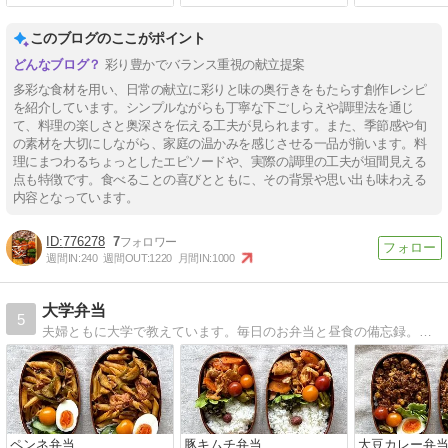
このブログのここがポイント
彩り豊かでバランス重視の献立提案
多彩な食材を用い、日常の献立に彩りと味の奥行きをもたらす創作レシピ
を紹介しています。シンプルながらも丁寧な下ごしらえや調理法を通じ
て、料理の楽しさと奥深さを伝える工夫が見られます。また、季節感や旬
の素材を大切にしながら、家庭の温かみを感じさせる一品が揃います。料
理にまつわるちょっとしたエピソードや、実際の調理の工夫が垣間見える
点も特徴です。食べることの喜びとともに、その背景や思い出も味わえる
内容となっています。
776278
7
週間IN:
240
週間OUT:
1220
月間IN:
1000
大学弁当
5
夫婦ともに大学で教えています。毎日のお弁当と昼食の備忘録。借りている小さな畑の野菜も使います。
ペンネ弁当
豚キムチ弁当
大豆カレー弁