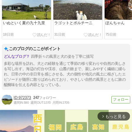
いぬといく夏の九十九里
ラゴットとポルチーニ
ぽんちゃん
18日前
31日前
75日前
このブログのここがポイント
四季折々の風景と犬の姿を丁寧に描写
多彩な場所を訪れ、犬との経験を通じて季節の移り変わりや自然の美しさ
を写し出す。海辺の灯台や渓谷、山麓の旅まで、親しみやすく繊細に綴ら
れ、日常の中の非日常を感じさせる。犬の個性や地元の風土に根ざしたエ
ピソードが随所に散りばめられており、やさしい自然の風景とともに旅の
醍醐味を伝える内容となっている。
972373
247
週間IN:
590
週間OUT:
1370
月間IN:
2705
もっと見る
arrow_forward_ios