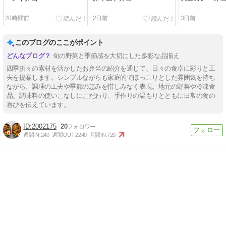
20時間前
2日前
3日前
このブログのここがポイント
旬の野菜と季節感を大切にした多彩な品揃え
四季折々の素材を活かしたお弁当の紹介を通じて、日々の食卓に彩りと工
夫を提案します。シンプルながらも家庭的でほっこりとした雰囲気を持ち
ながら、調理の工夫や季節の恵みを惜しみなく表現。地元の野菜や冷凍食
品、調味料の使いこなしにこだわり、手作りの温もりとともに日常の食の
喜びを伝えています。
2002175
20
週間IN:
240
週間OUT:
2240
月間IN:
720