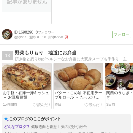
1698290
9
週間IN:
70
週間OUT:
30
月間IN:
270
野菜もりもり 地道にお弁当
13
頂き物と残り物がヘルシーなお弁当に大変身スープも手作り、主人のメタボ解消目指して・・・
お手軽・在庫一掃キッシュ
バター・こめ油 不使用テー
関西のうなぎ
＋ お豆腐葛餅
ブルロール ～ たっぷり夏
ぎ
野菜編
15時間前
昨日
3日前
このブログのここがポイント
健康志向と創意工夫の絶妙な融合