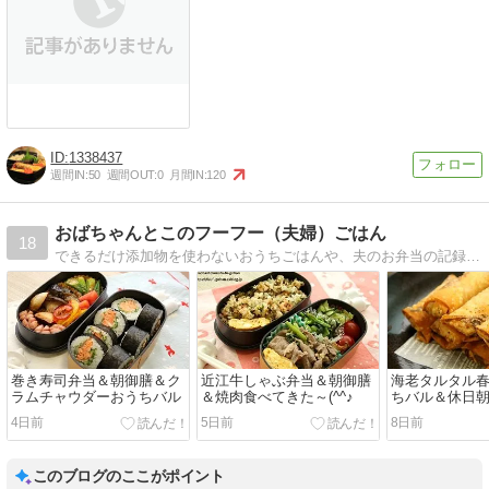
1338437
週間IN:
50
週間OUT:
0
月間IN:
120
おばちゃんとこのフーフー（夫婦）ごはん
18
できるだけ添加物を使わないおうちごはんや、夫のお弁当の記録です。湯気のたつ料理を、ふたりで、フーフーしながら楽しい食卓を囲みたいと言う意味のブログ名です。
巻き寿司弁当＆朝御膳＆ク
近江牛しゃぶ弁当＆朝御膳
海老タルタル春
ラムチャウダーおうちバル
＆焼肉食べてきた～(^^♪
ちバル＆休日
4日前
5日前
8日前
このブログのここがポイント