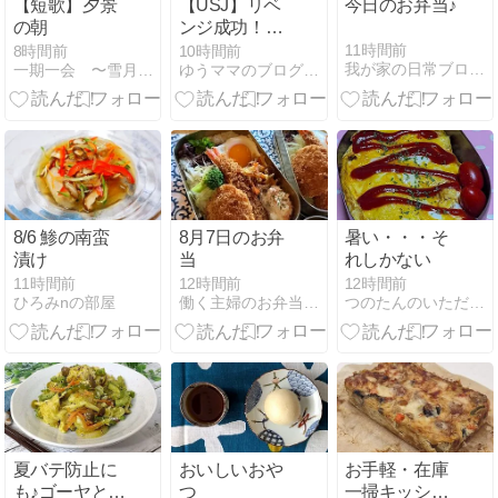
【短歌】夕景
【USJ】リベ
今日のお弁当♪
の朝
ンジ成功！
『クラッシ
11時間前
8時間前
10時間前
我が家の日常ブログ HappyLife
一期一会 〜雪月花のとき…〜
ゆうママのブログ 転妻&年子ママのバタゴロ日記(現在→広島)
ュ！大悪党ブ
ラッドオレン
ジ・フローズ
ンソーダ』つ
いに食べれた
8/6 鯵の南蛮
8月7日のお弁
暑い・・・そ
漬け
当
れしかない
11時間前
12時間前
12時間前
ひろみnの部屋
働く主婦のお弁当記録
つのたんのいただきます
夏バテ防止に
おいしいおや
お手軽・在庫
も♪ゴーヤと鶏
つ
一掃キッシュ