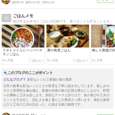
週間IN:
40
週間OUT:
80
月間IN:
100
ごはんメモ
20
毎日作るお弁当とごはんの記録です。食べることも作ることも大好きです。ちょこちょこお菓子も作ります。
ラタトゥイユとペッパーチ
豚の角煮ごはん
梅しそ唐揚げ
キンごはん
4ヶ月前
5ヶ月前
5ヶ月前
このブログのここがポイント
多彩なレシピと家族の食の風景
日常の食事を彩るレシピとその背景を丁寧に描き出しています。親しみや
すさと実用性を兼ね備え、家族や自身の食の記憶を豊かにしながら、料理
への興味と工夫を促します。多彩なテーマと語り口で、食の喜びや工夫の
ヒントを引き出し、読む人を食と暮らしの奥深さへ誘います。身近な食材
とひと工夫の工夫が詰まった、心温まる食の旅路です。