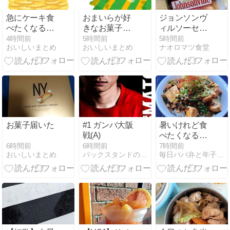
急にケーキ食
おまいらが好
ジョンソンヴ
べたくなる時
きなお菓子教
ィルソーセー
あるよね
えろ
ジ
4時間前
5時間前
5時間前
おいしいまとめ
おいしいまとめ
ナオロマツ食堂
お菓子届いた
#1 ガンバ大阪
暑いけれど食
戦(A)
べたくなる辛
いヤツ
6時間前
6時間前
7時間前
おいしいまとめ
バックスタンドの片隅から･･･
毎日パパ弁と年子３姉妹＋Mダックス