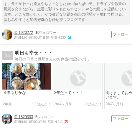
す。食の変わった発見やちょっとした買い物の思い出、ドライブや散策の
風景を交えながら、生活に彩りをもたらすヒントや心の癒しを提供してい
ます。どこか懐かしく、かつ身近な話題を都会の喧騒から離れて届ける、
親しみやすさと知的好奇心を併せ持つブログです。
1920272
10
週間IN:
60
週間OUT:
1130
月間IN:
330
明日も幸せ・・・
15
毎日の日常と旦那さんのお弁当の記録です。
４年ぶりかな
3年たって・・・。
明けましてお
います。
2年前
2年4ヶ月前
2年7ヶ月前
1829333
5
週間IN:
60
週間OUT:
60
月間IN:
210