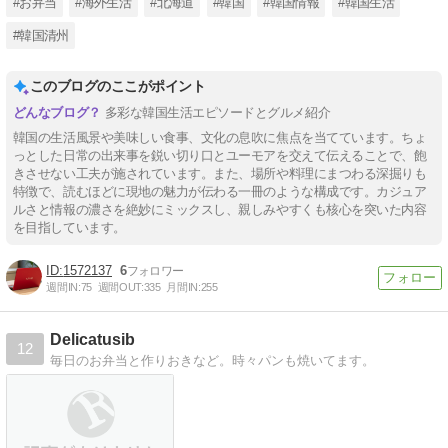
#お弁当
#海外生活
#北海道
#韓国
#韓国情報
#韓国生活
#韓国清州
このブログのここがポイント
多彩な韓国生活エピソードとグルメ紹介
韓国の生活風景や美味しい食事、文化の息吹に焦点を当てています。ちょ
っとした日常の出来事を鋭い切り口とユーモアを交えて伝えることで、飽
きさせない工夫が施されています。また、場所や料理にまつわる深掘りも
特徴で、読むほどに現地の魅力が伝わる一冊のような構成です。カジュア
ルさと情報の濃さを絶妙にミックスし、親しみやすくも核心を突いた内容
を目指しています。
1572137
6
週間IN:
75
週間OUT:
335
月間IN:
255
Delicatusib
12
毎日のお弁当と作りおきなど。時々パンも焼いてます。