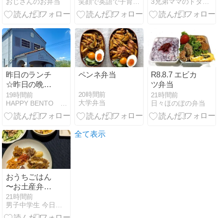
おじさんのお弁当
笑顔で英語で子育て・キャラ弁
3兄弟ママのドタバタ日記
Week】「青
弁当
虫」 by I’s
(ano)
昨日のランチ
ペンネ弁当
R8.8.7 エビカ
☆昨日の晩ご
ツ弁当
はん
20時間前
19時間前
21時間前
大学弁当
HAPPY BENTO 私的日記
日々ほのぼの弁当
全て表示
おうちごはん
〜お土産弁当
で豪華夕飯〜
21時間前
男子中学生 今日のお弁当