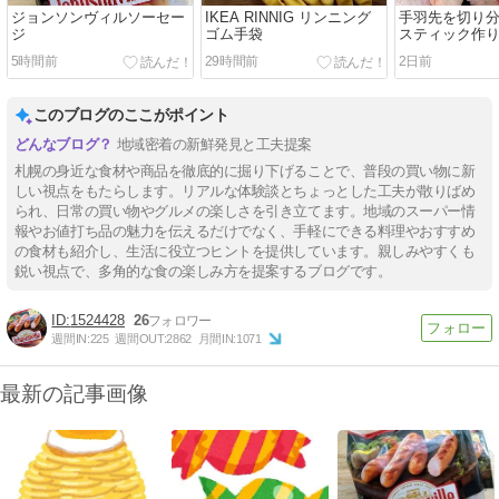
ジョンソンヴィルソーセー
IKEA RINNIG リンニング
手羽先を切り
ジ
ゴム手袋
スティック作
5時間前
29時間前
2日前
このブログのここがポイント
地域密着の新鮮発見と工夫提案
札幌の身近な食材や商品を徹底的に掘り下げることで、普段の買い物に新
しい視点をもたらします。リアルな体験談とちょっとした工夫が散りばめ
られ、日常の買い物やグルメの楽しさを引き立てます。地域のスーパー情
報やお値打ち品の魅力を伝えるだけでなく、手軽にできる料理やおすすめ
の食材も紹介し、生活に役立つヒントを提供しています。親しみやすくも
鋭い視点で、多角的な食の楽しみ方を提案するブログです。
1524428
26
週間IN:
225
週間OUT:
2862
月間IN:
1071
最新の記事画像