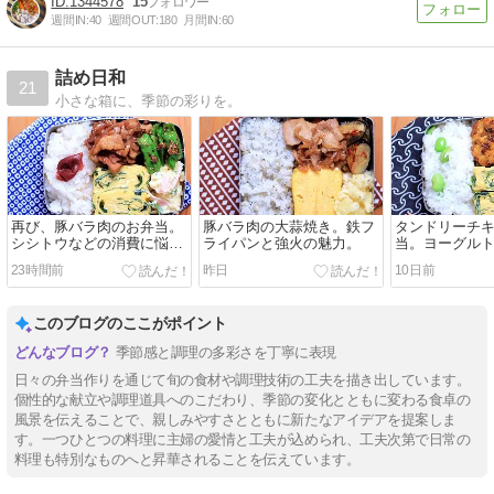
1344578
15
週間IN:
40
週間OUT:
180
月間IN:
60
詰め日和
21
小さな箱に、季節の彩りを。
再び、豚バラ肉のお弁当。
豚バラ肉の大蒜焼き。鉄フ
タンドリーチ
シシトウなどの消費に悩ま
ライパンと強火の魅力。
当。ヨーグル
される。
23時間前
昨日
10日前
このブログのここがポイント
季節感と調理の多彩さを丁寧に表現
日々の弁当作りを通じて旬の食材や調理技術の工夫を描き出しています。
個性的な献立や調理道具へのこだわり、季節の変化とともに変わる食卓の
風景を伝えることで、親しみやすさとともに新たなアイデアを提案しま
す。一つひとつの料理に主婦の愛情と工夫が込められ、工夫次第で日常の
料理も特別なものへと昇華されることを伝えています。