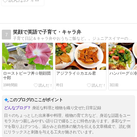
笑顔で英語で子育て・キャラ弁
7
子育て日記＆キャラ弁やおうちご飯など。。ジュニアスイマーの子供たちの為、おかず豊富栄養たっぷりがモットー。
ローストビーフ丼☆朝顔団
アジフライ☆カエル君
ハンバーグ☆
十郎
19時間前
昨日
3日前
このブログのここがポイント
身近な料理と植物を織り交ぜた日常記録
日々のちょっとした出来事や料理、植物の育て方など、身近な話題をユー
モラスかつ親しみやすい語り口で綴ることに特色があります。多彩なテー
マを取り上げつつも、温かみと自然体の魅力を伝える文章構成で、読む側
にリラックスと刺激を与える工夫が施されています。