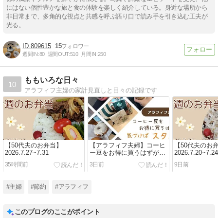
にはない個性豊かな旅と食の体験を楽しく紹介している。身近な場所から
非日常まで、多角的な視点と共感を呼ぶ語り口で読み手を引き込む工夫が
光る。
809615
15
週間IN:
80
週間OUT:
510
月間IN:
250
ももいろな日々
10
アラフィフ主婦の家計見直しと日々の記録です
【50代夫のお弁当】
【アラフィフ夫婦】コーヒ
【50代夫のお
2026.7.27~7.31
ー豆をお得に買うはずが、
2026.7.20~7.24
気づけばスタバにハマって
35時間前
3日前
9日前
いました
#主婦
#節約
#アラフィフ
このブログのここがポイント