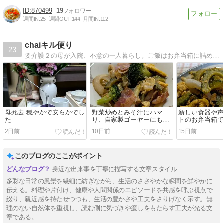
870499
19
週間IN:
25
週間OUT:
144
月間IN:
112
chaiキル便り
23
要介護２の母が入院、不意の一人暮らし。ご飯はお弁当箱に詰めます。キルトは休針中。。。
母死去 穏やかで安らかでし
野菜炒めとみそ汁にハマ
新しい食器や
た
り、自家製ゴーヤーにも励
トのお弁当箱
まされ、色々あるけどもう
夏野菜ゴーヤ
2日前
10日前
15日前
一日頑張ってみる、まだ頑
ーをもらい、
張れる歳だからね。
けないで・・
このブログのここがポイント
身近な出来事を丁寧に描写する文章スタイル
多彩な日常の風景を繊細に紡ぎながら、生活のささやかな瞬間を鮮やかに
伝える。料理や片付け、健康や人間関係のエピソードを共感を呼ぶ視点で
綴り、親近感を持たせつつも、生活の豊かさや工夫をさりげなく示す。無
理のない自然体を重視し、読む側に気づきや癒しをもたらす工夫が光る文
章である。