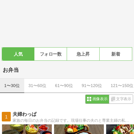
人気
フォロー数
急上昇
新着
お弁当
1〜30位
31〜60位
61〜90位
91〜120位
121〜150位
画像表示
文字表示
夫婦わっぱ
1
家族の毎日のお弁当の記録です。現場仕事の夫のと専業主婦の私のお弁当や、パンやお菓子作りの記録です。