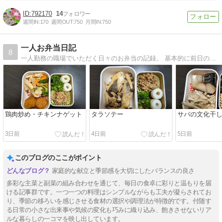
792170
14
週間IN:
170
週間OUT:
750
月間IN:
750
一人お弁当日記
8
一人勤務の職場でいただく日々のお弁当の記録。 基本的に前日のおかずを使っています。
鶏肉炒め・チキンナゲット
タラソテー
サバの文化干
3日前
4日前
5日前
このブログのここがポイント
家庭的な献立と季節感を大切にしたバランスの良さ
多彩な主菜と副菜の組み合わせを通じて、毎日の食卓に彩りと温もりを届
ける記事群です。一つ一つの料理はシンプルながらも工夫が凝らされてお
り、季節の移ろいを感じさせる食材の選択や調理法が特徴的です。付随す
る日常の小さな出来事や気候の変化も巧みに織り込み、飽きさせないリア
ルな暮らしの一コマを映し出しています。