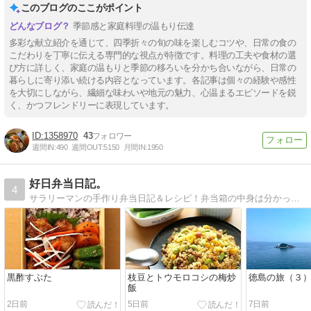
このブログのここがポイント
季節感と家庭料理の温もり伝達
多彩な献立紹介を通じて、四季折々の旬の味を楽しむコツや、日常の食の
こだわりを丁寧に伝える専門的な視点が特徴です。料理の工夫や食材の選
び方に詳しく、家庭の温もりと季節の移ろいを分かち合いながら、日常の
暮らしに寄り添い続ける内容となっています。各記事は個々の経験や感性
を大切にしながら、繊細な味わいや地元の魅力、心温まるエピソードを鋭
く、かつフレンドリーに表現しています。
1358970
43
週間IN:
490
週間OUT:
5150
月間IN:
1950
好日弁当日記。
4
サラリーマンの手作り弁当日記＆レシピ！弁当箱の中身は分かっているはずなのに昼休みが近づくとワクワクする！
黒酢すぶた
枝豆とトウモロコシの梅炒
徳島の旅（３
飯
2日前
5日前
7日前