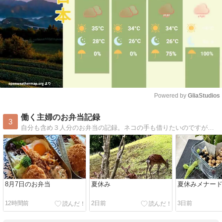
Powered by 
GliaStudios
Mute
働く主婦のお弁当記録
3
自分も含め３人分のお弁当の記録。ネコの手も借りたいのですが事務所にネコ２匹います。
8月7日のお弁当
夏休み
夏休みメナー
12時間前
2日前
3日前