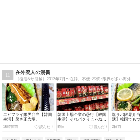
在外廃人の漫書
11
［復活&サ引越］2013年7月〜在韓。不便･不憫･限界が多い海外で弁当を作り続ける苦行の日々とガチリアルな韓国を火の玉豪速球に綴る。退屈なパクり都市ソウル(1)→ﾘｱﾙ北斗の拳な世界水原(8)→謎の都市清州(今ｺｺ)
エビフライ限界弁当【韓国
韓国上場企業の愚行【韓国
塩サバ限界弁
生活】暑さ正念場。
生活】それパクりじゃねー
活】韓国でもつ
の？
味料サイズ
16時間前
昨日
2日前