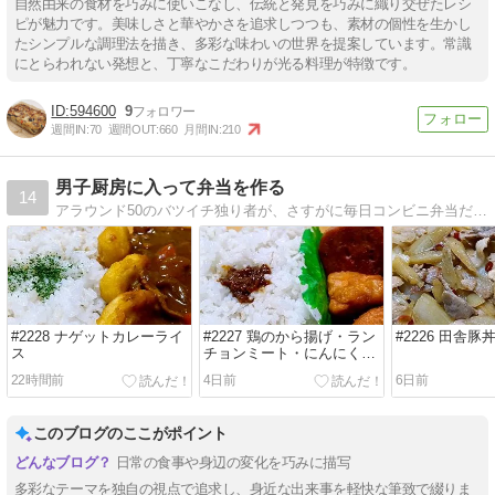
自然由来の食材を巧みに使いこなし、伝統と発見を巧みに織り交ぜたレシ
ピが魅力です。美味しさと華やかさを追求しつつも、素材の個性を生かし
たシンプルな調理法を描き、多彩な味わいの世界を提案しています。常識
にとらわれない発想と、丁寧なこだわりが光る料理が特徴です。
594600
9
週間IN:
70
週間OUT:
660
月間IN:
210
男子厨房に入って弁当を作る
14
アラウンド50のバツイチ独り者が、さすがに毎日コンビニ弁当だと飽きるので、気まぐれに始めた弁当作り。俗にいう「弁当男子」のブログ。
#2228 ナゲットカレーライ
#2227 鶏のから揚げ・ラン
#2226 田舎豚
ス
チョンミート・にんにく焼
き味噌
22時間前
4日前
6日前
このブログのここがポイント
日常の食事や身辺の変化を巧みに描写
多彩なテーマを独自の視点で追求し、身近な出来事を軽快な筆致で綴りま