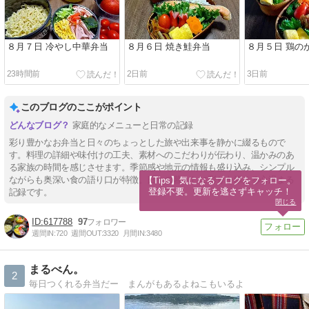
８月７日 冷やし中華弁当
８月６日 焼き鮭弁当
８月５日 鶏の
23時間前
2日前
3日前
このブログのここがポイント
家庭的なメニューと日常の記録
彩り豊かなお弁当と日々のちょっとした旅や出来事を静かに綴るもので
す。料理の詳細や味付けの工夫、素材へのこだわりが伝わり、温かみのあ
る家族の時間を感じさせます。季節感や地元の情報も盛り込み、シンプル
ながらも奥深い食の語り口が特徴。日々の暮らしに彩りを添える心温まる
【Tips】気になるブログをフォロー。

登録不要。更新を逃さずキャッチ！
記録です。
閉じる
617788
97
週間IN:
720
週間OUT:
3320
月間IN:
3480
まるべん。
2
毎日つくれる弁当だー まんがもあるよねこもいるよ