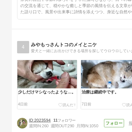
の交流を通じて、穏やかな癒しと季節の風情を伝える文章が
た語り口で、風景や出来事に詩情を添えつつ、身近な自然や
みやもっさんトコのメイとニケ
4
愛犬と一緒にお出かけできる場所を探してウロウロしてい
少しだけマシなったような…。
治療は継続中です。
4日前
7日前
2023594
11
週間IN:
260
週間OUT:
290
月間IN:
1050