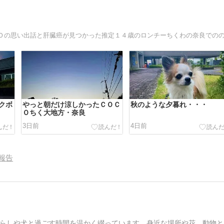
クボ
やっと朝だけ涼しかったＣＯＣ
秋のような夕暮れ・・・
Ｏちく大地方・奈良
3日前
4日前
報告
らしや犬と過ごす時間を温かく綴っています。身近な場所や花、動物と