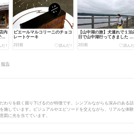
店内
ピエールマルコリーニのチョコ
【山中湖の旅】犬連れで１泊
で
レートケーキ
日で山中湖行ってきました 目
次編
2日前
2日前
報告
だわりを鋭く掘り下げるのが特徴です。シンプルながらも深みのある話
を施しています。ビジュアルやエピソードを交えながら、リアルな体験
意図に光を当てています。