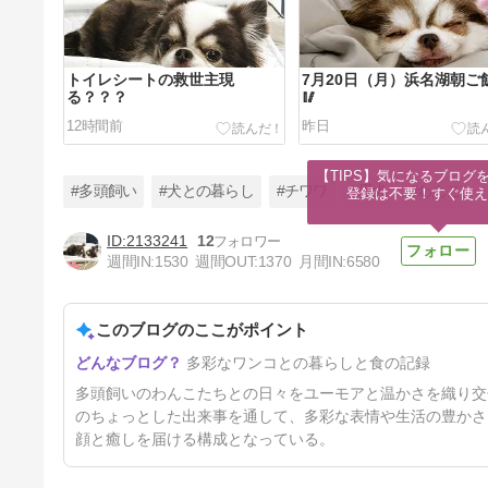
トイレシートの救世主現
7月20日（月）浜名湖朝ご飯
る？？？
🥢
12時間前
昨日
【TIPS】気になるブログを
#多頭飼い
#犬との暮らし
#チワワ
#愛犬
#わんこ
登録は不要！すぐ使え
2133241
12
週間IN:
1530
週間OUT:
1370
月間IN:
6580
7月19日（日）浜名湖晩ご飯🍻
🍚🥢
このブログのここがポイント
4日前
多彩なワンコとの暮らしと食の記録
多頭飼いのわんこたちとの日々をユーモアと温かさを織り交
のちょっとした出来事を通して、多彩な表情や生活の豊かさ
顔と癒しを届ける構成となっている。