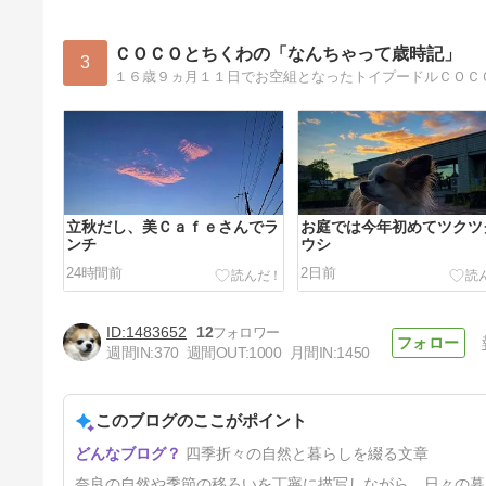
ＣＯＣＯとちくわの「なんちゃって歳時記」
3
立秋だし、美Ｃａｆｅさんでラ
お庭では今年初めてツクツ
ンチ
ウシ
24時間前
2日前
1483652
12
週間IN:
370
週間OUT:
1000
月間IN:
1450
このブログのここがポイント
２歳と５ヶ月 に、なりました
四季折々の自然と暮らしを綴る文章
💕
5日前
奈良の自然や季節の移ろいを丁寧に描写しながら、日々の暮