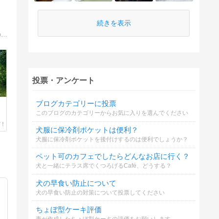
続きを表示
１６歳９ヵ月１１日でお空組となったトイプードルＣＯＣＯの思い出話と肝臓癌が見つかった推定１４歳のロンチーちくわの奈良でののんびりとした日々とをお出掛けやママの趣味を、楽しく美味しく綴っています。
投票・アンケート
ブログカテゴリーに投票
このブログのカテゴリーからお気に入りを選んでください
犬服に保冷剤ポケットは便利？
犬服に保冷剤ポケットを後付けするのは便利でしょうか？
ペット可のカフェでしたらどんなお店に行く？
犬と一緒にテラス席でくつろげるCafé、どうする？
犬の早食い防止について
犬の早食い防止の対策について投票してください
ちょぼ型ケーキ評価
妻が作成したちょぼ型ケーキの評価をお願いします。