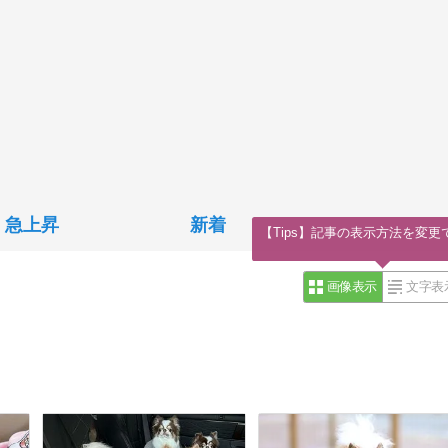
急上昇
新着
【Tips】記事の表示方法を変更
画像表示
文字表