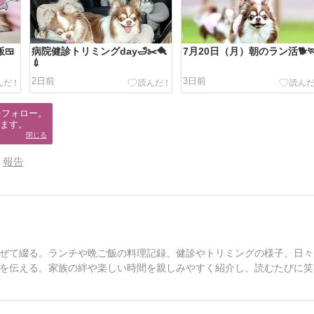
🍱
病院健診トリミングday🛁✂️🪮
7月20日（月）朝のラン活🐕
💉
2日前
3日前
フォロー。

ます。
閉じる
報告
ぜて綴る。ランチや晩ご飯の料理記録、健診やトリミングの様子、日々
を伝える。家族の絆や楽しい時間を親しみやすく紹介し、読むたびに笑