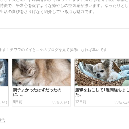
特徴で、平常心を促すような癒やしの空気感が漂います。ゆったりとし
生活の喜びをさりげなく紹介している点も魅力です。
ます！チワワのメイとニケのブログを見て参考になれば幸いです
調子よかったはずだったの
痙攣をおこして1週間経ちま
に…。
た。
9日前
12日前
報告