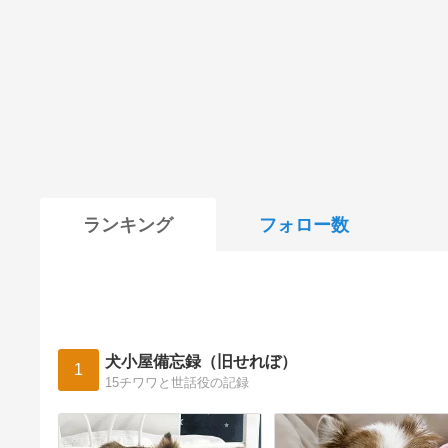
ランキング
フォロー数
犬小屋備忘録（旧せれぼ）
1
15チワワと世話役の記録