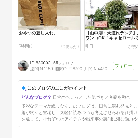
おやつの差し入れ。
【山中湖・犬連れランチ】
ワンコOK！キャセロール
熱々タンシチュー
6時間前
昨日
830602
55
週間IN:
1150
週間OUT:
8700
月間IN:
4420
このブログのここがポイント
髙木美帆さんの国民栄誉賞記念
日常のちょっとした気づきと考察を融合
品はミッシェル・ブラス！わが
家にも同じ包丁があった件
3日前
多彩なテーマが織りなすこのブログは、日常に潜む発見とこ
題が次々と登場し、気軽に読みつつも考えさせられる仕掛け
を通じて、それぞれのアイテムや出来事の裏側に潜む魅力や