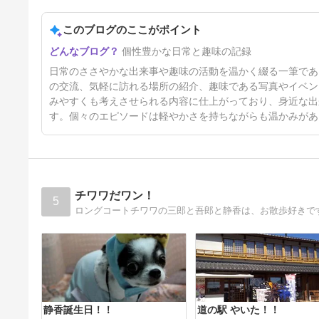
このブログのここがポイント
しばらくブログお休みします。
個性豊かな日常と趣味の記録
18日前
日常のささやかな出来事や趣味の活動を温かく綴る一筆であ
の交流、気軽に訪れる場所の紹介、趣味である写真やイベン
みやすくも考えさせられる内容に仕上がっており、身近な出
す。個々のエピソードは軽やかさを持ちながらも温かみがあ
チワワだワン！
5
静香誕生日！！
道の駅 やいた！！