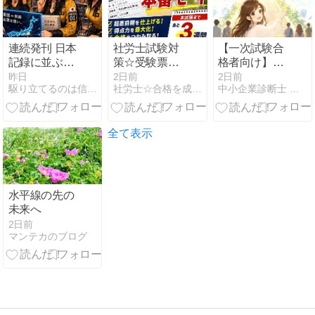
連続発刊 日本
社労士試験対
【一次試験合
記録に並ぶ
策☆受験票が
格者向け】得
【重機娘Ⓡ】
届いたら本番
点率60%のハ
昨日
2日前
2日前
駆り立てるのは信念と情熱そして自分の正義
社労士☆合格を成し遂げるシャロ勉法
中小企業診断士 一発合格道場
BREAKERMAKOTO
モードへ！超
ードルを越え
第52巻 照合編
直前期のマイ
一次を突破さ
出雲は遠い。
ンドセット
れた方々へ。
二次試験とい
全て表示
う最高に楽し
いステージへ
ようこそ。by
すーじー
水平線の先の
未来へ
2日前
マンテカのブログ