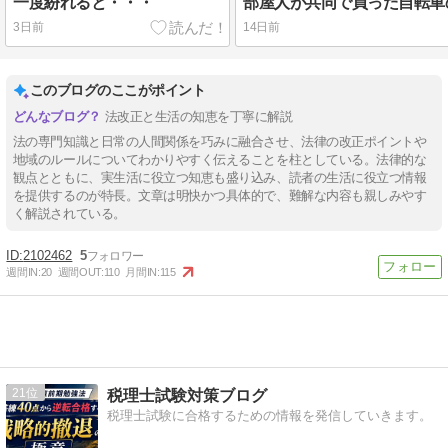
一度紛れると・・・
3日前
14日前
このブログのここがポイント
法改正と生活の知恵を丁寧に解説
法の専門知識と日常の人間関係を巧みに融合させ、法律の改正ポイントや
地域のルールについてわかりやすく伝えることを柱としている。法律的な
観点とともに、実生活に役立つ知恵も盛り込み、読者の生活に役立つ情報
を提供するのが特長。文章は明快かつ具体的で、難解な内容も親しみやす
く解説されている。
2102462
5
週間IN:
20
週間OUT:
110
月間IN:
115
21
税理士試験対策ブログ
税理士試験に合格するための情報を発信していきます。