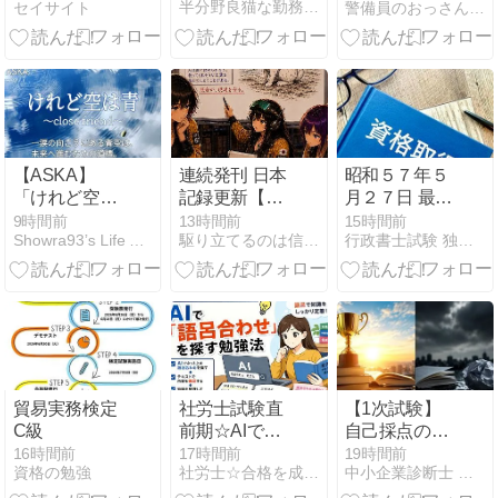
半分野良猫な勤務社労士の憂鬱
セイサイト
警備員のおっさんのお受験日記
学園スクール
アイドル同好
会 第4話「未
知なるミチ」
【アニメ感
想】
【ASKA】
連続発刊 日本
昭和５７年５
「けれど空は
記録更新【重
月２７日 最高
青～close
機娘Ⓡ】
裁判所第一小
9時間前
13時間前
15時間前
Showra93’s Life AID
駆り立てるのは信念と情熱そして自分の正義
行政書士試験 独学チャレンジ！！
friend～」｜歌
BREAKERMAKOTO
法廷 判決
詞の意味を考
第53巻 照合編
察！心の雨は
因幡の白兎
いつか青空に
なる
貿易実務検定
社労士試験直
【1次試験】
C級
前期☆AIで語
自己採点の結
呂合わせを探
果・・・じゃ
16時間前
17時間前
19時間前
資格の勉強
社労士☆合格を成し遂げるシャロ勉法
中小企業診断士 一発合格道場
し、テキスト
ない方のあな
で知識を固め
たへ