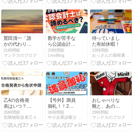
る
鷲田清一「誰
数学が苦手な
待っていまし
かの代わり
ら公認会計士
た有給休暇！
に」
は諦めるべ
21時間前
23時間前
23時間前
マンテカのブログ
LmoBlog
おっさんの屋根裏部屋
き？必要な数
学レベルを現
役会計士が解
説
乙4の合格発
【号外】満員
おしゃべりな
表はいつ？結
御礼！！2次
靴と、あの頃
果確認と免状
試験スタート
の赤ジャケッ
25時間前
26時間前
29時間前
危険物取扱者乙４養成所
中小企業診断士 一発合格道場
マンテカのブログ
申請の流れ
ダッシュセミ
ト
ナー受付終了