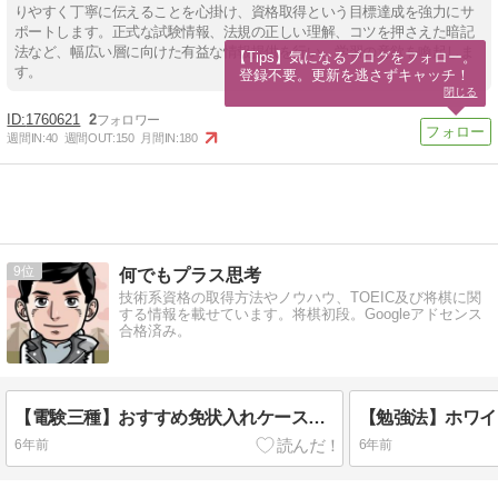
りやすく丁寧に伝えることを心掛け、資格取得という目標達成を強力にサ
ポートします。正式な試験情報、法規の正しい理解、コツを押さえた暗記
法など、幅広い層に向けた有益な情報提供を行い、学習の意欲を喚起しま
【Tips】気になるブログをフォロー。

す。
登録不要。更新を逃さずキャッチ！
閉じる
1760621
2
週間IN:
40
週間OUT:
150
月間IN:
180
9
何でもプラス思考
技術系資格の取得方法やノウハウ、TOEIC及び将棋に関
する情報を載せています。将棋初段。Googleアドセンス
合格済み。
【電験三種】おすすめ免状入れケース：質感アップ！
6年前
6年前