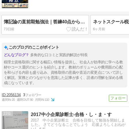
簿記論の直前期勉強法｜答練40点から逆転合格する「戦略的撤退」の極意
73日前
6ヶ月前
このブログのここがポイント
多角的な口コミと実践的解説が特長
税理士資格取得に関する幅広い情報を提供し、社会人が効率的に学べる教
材やコース選択のヒントを紹介します。教材のボリュームや費用面の心配
を和らげる内容も盛り込み、資格取得の意義や直近の変更点について詳し
く解説。実務とのつながりを意識した記事が多く、読者の理解を深める構
成になっています。
2056134
3
週間IN:
20
週間OUT:
90
月間IN:
110
22
2017中小企業診断士-合格・し・ま・す
2017 中小企業診断士 合格を目指して勉強を開始しま
した。 さてどうなることでしょう 応援よろしくおねが
いします