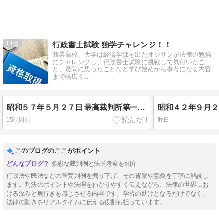
14
行政書士試験 独学チャレンジ！！
商業高校、大学は経済学部を出たオジサンが法律の勉強
にチャレンジし、行政書士試験に挑戦して気付いたこ
と、疑問に思ったことなど学び始めから参考になる内容
まで幅広く…
昭和５７年５月２７日 最高裁判所第一小法廷 判決
15時間前
昨日
このブログのここがポイント
多彩な裁判例と法的考察を紹介
行政法や民法などの重要判例を掘り下げ、その背景や意義を丁寧に解説し
ます。判決のポイントや法理をわかりやすく伝えながら、法律の世界にお
ける深みと奥行きを感じさせる内容です。学習の助けとなるだけでなく、
法律の動きをリアルタイムに伝える役割も担っています。