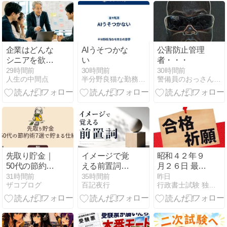
企業はどんな
AIうそつかな
公害防止管理
シニアを欲し
い
者・・・
がるのか｜AI
29時間前
30時間前
30時間前
人生の中間点
半分野良猫な勤務社労士の憂鬱
警備員のおっさんのお受験日記
時代に求めら
れる本当の力
先取り貯金｜
イメージで覚
昭和４２年９
50代の節約術
える前置詞②
月２６日 最高
7選で貯まる
｜位置・移動
裁判所第三小
31時間前
35時間前
昨日
ザコブログ
百記夜行
行政書士試験 独学チャレンジ！！
仕組み
の前置詞10選
法廷 判決