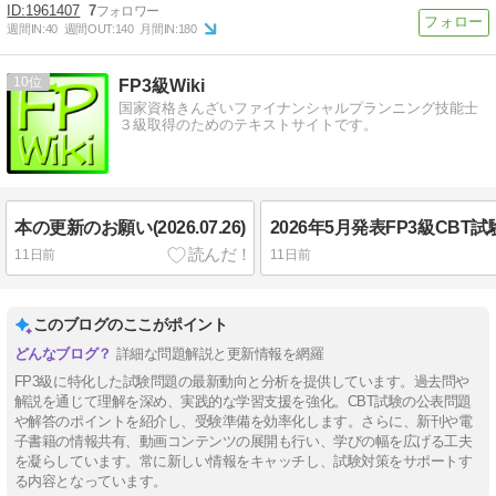
1961407
7
週間IN:
40
週間OUT:
140
月間IN:
180
10
FP3級Wiki
国家資格きんざいファイナンシャルプランニング技能士
３級取得のためのテキストサイトです。
本の更新のお願い(2026.07.26)
11日前
11日前
このブログのここがポイント
詳細な問題解説と更新情報を網羅
FP3級に特化した試験問題の最新動向と分析を提供しています。過去問や
解説を通じて理解を深め、実践的な学習支援を強化。CBT試験の公表問題
や解答のポイントを紹介し、受験準備を効率化します。さらに、新刊や電
子書籍の情報共有、動画コンテンツの展開も行い、学びの幅を広げる工夫
を凝らしています。常に新しい情報をキャッチし、試験対策をサポートす
る内容となっています。