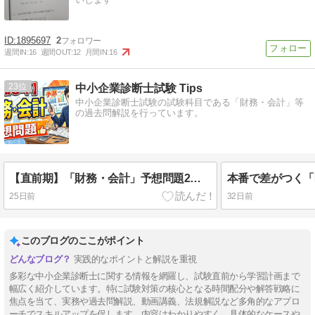
1895697
2
週間IN:
16
週間OUT:
12
月間IN:
16
23
中小企業診断士試験 Tips
中小企業診断士試験の試験科目である「財務・会計」等
の過去問解説を行っています。
【直前期】「財務・会計」予想問題2題を公開！
本番で差がつく「
25日前
32日前
このブログのここがポイント
実践的なポイントと解説を重視
多彩な中小企業診断士に関する情報を網羅し、試験直前から学習計画まで
幅広く紹介しています。特に試験対策の核心となる時間配分や解答戦略に
焦点を当て、実務や過去問解説、動画講義、法規解説など多角的なアプロ
ーチでスキルアップを促します。内容はわかりやすく、具体的なケースや