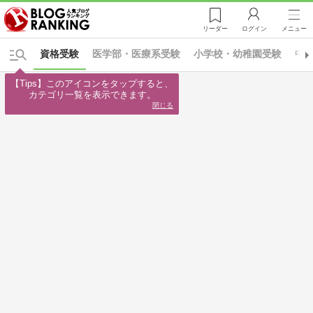
リーダー
ログイン
メニュー
資格受験
医学部・医療系受験
小学校・幼稚園受験
中
【Tips】このアイコンをタップすると、

カテゴリ一覧を表示できます。
閉じる