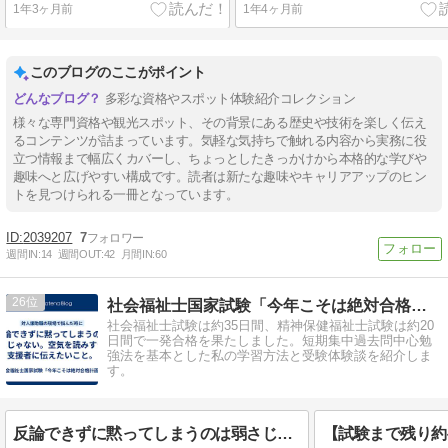
1年3ヶ月前
1年4ヶ月前
このブログのここがポイント
多彩な資格やスポット体験紹介コレクション
様々な専門資格や観光スポット、その背景にある歴史や技術を楽しく伝え
るコンテンツが詰まっています。気軽な気持ちで触れる内容から実務に役
立つ情報まで幅広くカバーし、ちょっとしたきっかけから本格的な学びや
趣味へと広げやすい構成です。読者は新たな趣味やキャリアアップのヒン
トを見つけられる一冊となっています。
2039207
7
週間IN:
14
週間OUT:
42
月間IN:
60
26
社会福祉士国家試験「今年こそは絶対合格計画」
社会福祉士試験は約35日間、精神保健福祉士試験は約20
日間で一発合格を果たしました。短期集中過去問中心勉
強法を基本とした私の学習方法と受験体験談を紹介しま
す。
反論できずに黙ってしまうのは弱さじゃない。空気を読みすぎる支援者に伝えたいこと。