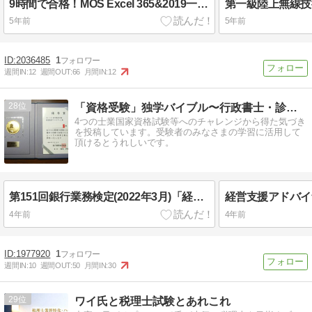
9時間で合格！MOS Excel 365&2019一般(アソシエイト)受験 エクセル
5年前
5年前
2036485
1
週間IN:
12
週間OUT:
66
月間IN:
12
28
「資格受験」独学バイブル〜行政書士・診断士・宅建士・FP〜
4つの士業国家資格試験等へのチャレンジから得た気づき
を投稿しています。受験者のみなさまの学習に活用して
頂けるとうれしいです。
第151回銀行業務検定(2022年3月)「経営支援アドバイザー2級」の僕の結果は？～全国◯位でした🎵
4年前
4年前
1977920
1
週間IN:
10
週間OUT:
50
月間IN:
30
29
ワイ氏と税理士試験とあれこれ