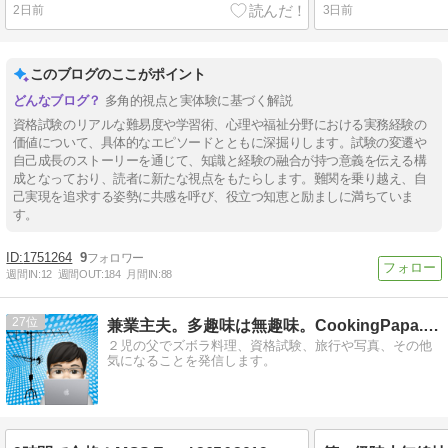
2日前
3日前
このブログのここがポイント
多角的視点と実体験に基づく解説
資格試験のリアルな難易度や学習術、心理や福祉分野における実務経験の
価値について、具体的なエピソードとともに深掘りします。試験の変遷や
自己成長のストーリーを通じて、知識と経験の融合が持つ意義を伝える構
成となっており、読者に新たな視点をもたらします。難関を乗り越え、自
己実現を追求する姿勢に共感を呼び、役立つ知恵と励ましに満ちていま
す。
1751264
9
週間IN:
12
週間OUT:
184
月間IN:
88
27
兼業主夫。多趣味は無趣味。CookingPapa.work
２児の父でズボラ料理、資格試験、旅行や写真、その他
気になることを発信します。