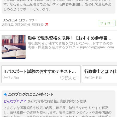
す。初心者から上級者まで誰もが学べる内容を展開し、安心して運転を楽
しめるようサポートしています。
521324
11
週間IN:
22
週間OUT:
46
月間IN:
93
18
独学で理系資格を取得！【おすすめ参考書・問題集】
現役技術者が独学で資格を取得しながら、おすすめの参
考書・問題集を紹介するブログ kurupanblog@gmail.com
ITパスポート試験のおすすめテキスト・講座を徹底比較！
2年7ヶ月前
2年10ヶ月前
このブログのここがポイント
多彩な資格取得情報と実践的対策を提供
さまざまな国家資格や検定の内容、難易度、勉強法をわかりやすく解説
し、資格取得への道筋を照らします。実務に役立つポイントや過去問題の