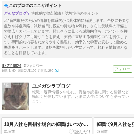
このブログのここがポイント
実践的な得点戦略と試験準備のポイント
乙4資格取得のための情報を体系的かつ具体的に解説します。合格に必要な
点数や得点戦略、試験当日に役立つ持ち物や流れ、さらに受験料の準備ま
で幅広くカバーしています。難しそうに見える試験内容も、ポイントを押
さえればクリア可能なことを伝え、実務に直結する知識やコツを提供しま
す。専門的な内容もわかりやすく整理し、効率的な学習と安心して臨める
準備をサポートします。資格を取得したい方にとって、頼れる情報源とな
ることを目指しています。
2116924
2
週間IN:
60
週間OUT:
100
月間IN:
280
6
ユメガシラブログ
転職・退職情報を中心に、資格や読書に関する情報など
幅広く発信しています。たまに人生についても語ってい
ます。
10月入社を目指す場合の転職はいつから始める？大型連休に要注意
31日前
63日前