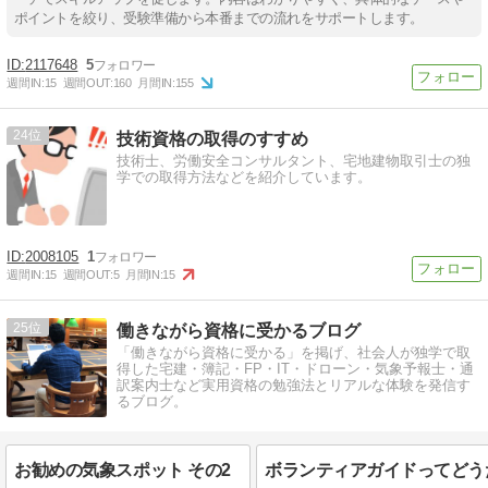
ポイントを絞り、受験準備から本番までの流れをサポートします。
2117648
5
週間IN:
15
週間OUT:
160
月間IN:
155
24
技術資格の取得のすすめ
技術士、労働安全コンサルタント、宅地建物取引士の独
学での取得方法などを紹介しています。
2008105
1
週間IN:
15
週間OUT:
5
月間IN:
15
25
働きながら資格に受かるブログ
「働きながら資格に受かる」を掲げ、社会人が独学で取
得した宅建・簿記・FP・IT・ドローン・気象予報士・通
訳案内士など実用資格の勉強法とリアルな体験を発信す
るブログ。
お勧めの気象スポット その2
ボランティアガイドってどう