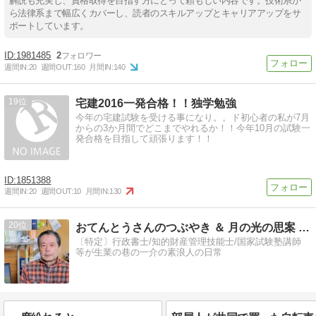
解説も充実し、資格取得を目指す方にとって頼もしい内容です。技術系か
ら法律系まで幅広くカバーし、読者のスキルアップとキャリアアップをサ
ポートしています。
1981485
2
週間IN:
20
週間OUT:
160
月間IN:
140
19
宅建2016一発合格！！独学勉強
今年の宅建試験を受ける事になり。。ド初心者の私が7月
からの3か月間でどこまでやれるか！！今年10月の試験一
発合格を目指して頑張ります！！
1851388
週間IN:
20
週間OUT:
10
月間IN:
130
20
おてんとうさんのつぶやき ＆ 月の光の思案 ＋ …
〔特定〕行政書士/知的財産管理技能士/国家試験塾講師
等が生業の巷の一介の素浪人の日常