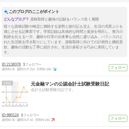
このブログのここがポイント
資格取得と趣味の記録をバランス良く展開
様々な資格試験や検定に挑戦する姿勢と旅行記も交え、生活の充実ぶりを
感じさせる記事群です。学習記録は具体的な時間と進捗を明示し、努力の
軌跡を伝える一方、趣味や日常の出来事も自然に盛り込み、バランスのと
れた生活観を浮き彫りにしています。資格取得に向けての計画性と継続意
欲、趣味の活動も丁寧に紹介され、生活の多彩さを巧みに表現していま
す。
2138378
1
週間IN:
30
週間OUT:
210
月間IN:
180
13
元金融マンの公認会計士試験受験日記
会計士試験受験日記です。
980124
1
週間IN:
30
週間OUT:
10
月間IN:
160