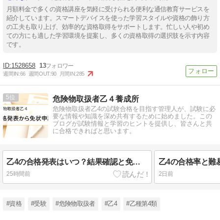
月額料金で多くの資格講座を気軽に受けられる便利な通信教育サービスを
紹介しています。スマートデバイスを使った学習スタイルや資格の飾り方
の工夫も取り上げ、効率的な資格取得をサポートします。忙しい人や初め
ての方にも適した学習環境を提案し、多くの資格取得の選択肢を示す内容
です。
1528658
13
週間IN:
66
週間OUT:
90
月間IN:
285
5
危険物取扱者乙４養成所
危険物取扱者乙4の試験合格を目指す管理人が、試験に必
要な情報や知識を深め共有するために始めました。この
ブログが試験情報と学習のヒントを提供し、皆さんと共
に合格できればと思います。
乙4の合格発表はいつ？結果確認と免状申請の流れ
25時間前
2日前
#資格
#受験
#危険物取扱者
#乙4
#乙種第4類