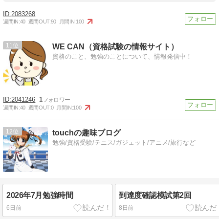
2083268
週間IN:
40
週間OUT:
90
月間IN:
100
11
WE CAN（資格試験の情報サイト）
資格のこと、勉強のことについて、情報発信中！
2041246
1
週間IN:
40
週間OUT:
0
月間IN:
100
12
touchの趣味ブログ
勉強/資格受験/テニス/ガジェット/アニメ/旅行など
2026年7月勉強時間
到達度確認模試第2回
6日前
8日前