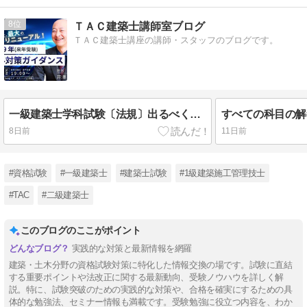
8
ＴＡＣ建築士講師室ブログ
ＴＡＣ建築士講座の講師・スタッフのブログです。
一級建築士学科試験〔法規〕出るべくして出た法改正！
8日前
11日前
#資格試験
#一級建築士
#建築士試験
#1級建築施工管理技士
#TAC
#二級建築士
このブログのここがポイント
実践的な対策と最新情報を網羅
建築・土木分野の資格試験対策に特化した情報交換の場です。試験に直結
する重要ポイントや法改正に関する最新動向、受験ノウハウを詳しく解
説。特に、試験突破のための実践的な対策や、合格を確実にするための具
体的な勉強法、セミナー情報も満載です。受験勉強に役立つ内容を、わか