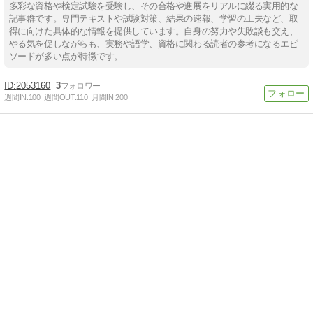
多彩な資格や検定試験を受験し、その合格や進展をリアルに綴る実用的な
記事群です。専門テキストや試験対策、結果の速報、学習の工夫など、取
得に向けた具体的な情報を提供しています。自身の努力や失敗談も交え、
やる気を促しながらも、実務や語学、資格に関わる読者の参考になるエピ
ソードが多い点が特徴です。
2053160
3
週間IN:
100
週間OUT:
110
月間IN:
200