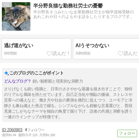
7
半分野良猫な勤務社労士の憂鬱
半分野良ネコみたいな企業勤務社労士が独学資格受験の
あれこれや日々のよもやま話をしたりするブログです。
逃げ道がない
AIうそつかない
6時間前
30時間前
このブログのここがポイント
鋭い観察眼と現実的な洞察力
さりげなくも鋭い指摘と、日常のささやかな葛藤を描き出すことで、独特
のリアルな風味を持たせています。自己正当化や無駄の価値、ストレスや
災害への備えなど、働き方や社会の裏側を痛烈に捉えつつ、ユーモアと冷
静さも兼ね備えた視点で綴る。シンプルながらも鋭敏な言葉選びと、普段
見過ごしがちなテーマを独自の角度で掘り下げ、読者の共感と洞察を誘う
一連のラインナップが特徴です。
2060903
4
週間IN:
44
週間OUT:
126
月間IN:
188