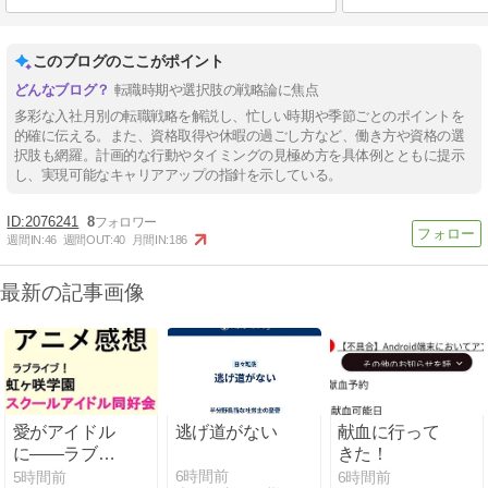
このブログのここがポイント
転職時期や選択肢の戦略論に焦点
多彩な入社月別の転職戦略を解説し、忙しい時期や季節ごとのポイントを
的確に伝える。また、資格取得や休暇の過ごし方など、働き方や資格の選
択肢も網羅。計画的な行動やタイミングの見極め方を具体例とともに提示
し、実現可能なキャリアアップの指針を示している。
2076241
8
週間IN:
46
週間OUT:
40
月間IN:
186
最新の記事画像
愛がアイドル
逃げ道がない
献血に行って
に――ラブラ
きた！
イブ！虹ヶ咲
6時間前
5時間前
6時間前