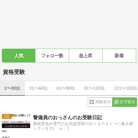
人気
フォロー数
急上昇
新着
資格受験
1〜30位
31〜60位
61〜90位
91〜120位
121〜150位
画像表示
文字表示
1
警備員のおっさんのお受験日記
難易度低め専門のお気楽受験の日々をテキトーに書き綴
っています(´・ω・`)