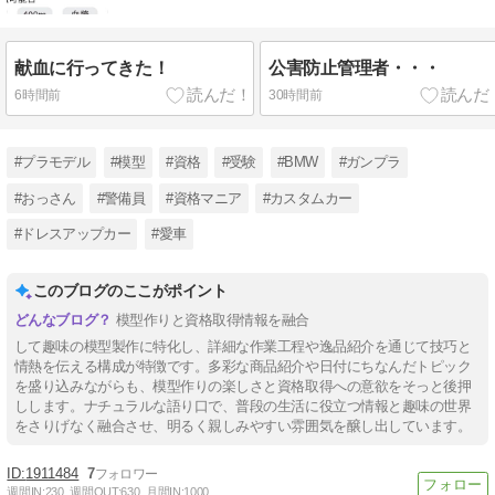
献血に行ってきた！
公害防止管理者・・・
6時間前
30時間前
#プラモデル
#模型
#資格
#受験
#BMW
#ガンプラ
#おっさん
#警備員
#資格マニア
#カスタムカー
#ドレスアップカー
#愛車
このブログのここがポイント
模型作りと資格取得情報を融合
して趣味の模型製作に特化し、詳細な作業工程や逸品紹介を通じて技巧と
情熱を伝える構成が特徴です。多彩な商品紹介や日付にちなんだトピック
を盛り込みながらも、模型作りの楽しさと資格取得への意欲をそっと後押
しします。ナチュラルな語り口で、普段の生活に役立つ情報と趣味の世界
をさりげなく融合させ、明るく親しみやすい雰囲気を醸し出しています。
1911484
7
週間IN:
230
週間OUT:
630
月間IN:
1000