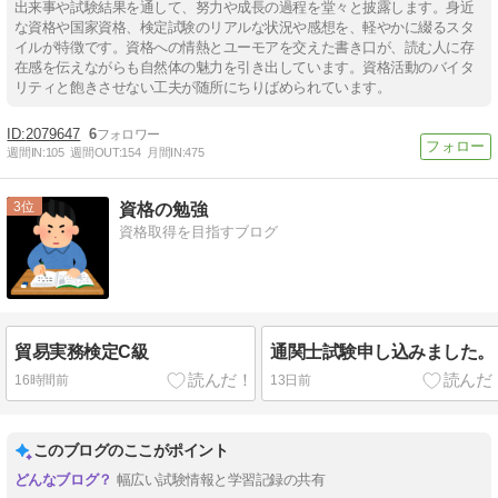
出来事や試験結果を通して、努力や成長の過程を堂々と披露します。身近
な資格や国家資格、検定試験のリアルな状況や感想を、軽やかに綴るスタ
イルが特徴です。資格への情熱とユーモアを交えた書き口が、読む人に存
在感を伝えながらも自然体の魅力を引き出しています。資格活動のバイタ
リティと飽きさせない工夫が随所にちりばめられています。
2079647
6
週間IN:
105
週間OUT:
154
月間IN:
475
3
資格の勉強
資格取得を目指すブログ
貿易実務検定C級
通関士試験申し込みました。
16時間前
13日前
このブログのここがポイント
幅広い試験情報と学習記録の共有