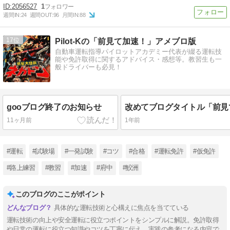
2056527
1
週間IN:
24
週間OUT:
96
月間IN:
88
17
Pilot-Kの「前見て加速！」アメブロ版
自動車運転指導パイロットアカデミー代表が綴る運転技
能や免許取得に関するアドバイス・感想等。教習生も一
般ドライバーも必見！
gooブログ終了のお知らせ
11ヶ月前
1年前
#運転
#試験場
#一発試験
#コツ
#合格
#運転免許
#仮免許
#路上練習
#教習
#加速
#府中
#鮫洲
このブログのここがポイント
具体的な運転技術と心構えに焦点を当てている
運転技術の向上や安全運転に役立つポイントをシンプルに解説。免許取得
や日常の運転に役立つ知識やコツを丁寧に伝え、実践の参考になる内容で