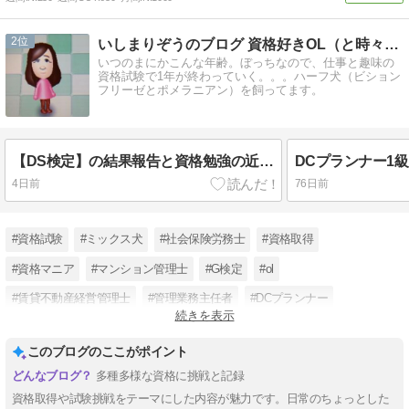
2
いしまりぞうのブログ 資格好きOL（と時々ワンコ）
いつのまにかこんな年齢。ぼっちなので、仕事と趣味の
資格試験で1年が終わっていく。。。ハーフ犬（ビション
フリーゼとポメラニアン）を飼ってます。
【DS検定】の結果報告と資格勉強の近況報告
DCプランナー1
4日前
76日前
#資格試験
#ミックス犬
#社会保険労務士
#資格取得
#資格マニア
#マンション管理士
#G検定
#ol
#賃貸不動産経営管理士
#管理業務主任者
#DCプランナー
続きを表示
#公認内部監査人_CIA
このブログのここがポイント
多種多様な資格に挑戦と記録
資格取得や試験挑戦をテーマにした内容が魅力です。日常のちょっとした