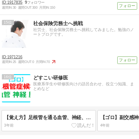
1917835
9
週間IN:
30
週間OUT:
300
月間IN:
150
15
社会保険労務士へ挑戦
社労士、社会保険労務士へ挑戦してみました。勉強のノ
ートブログです。
1971216
週間IN:
25
週間OUT:
0
月間IN:
70
16
どすこい研修医
医療系学生や研修医向けの語呂合わせ、役立つ知識、ま
とめなど
【覚え方】足根管を通る血管、神経、腱の覚え方
3年前
4年前