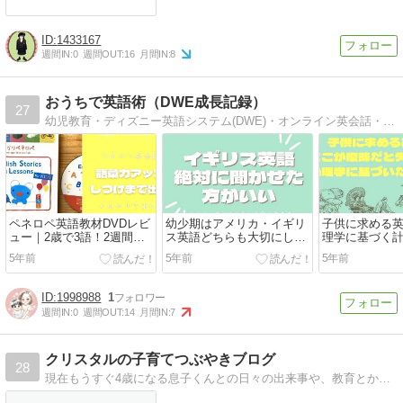
1433167
週間IN:
0
週間OUT:
16
月間IN:
8
おうちで英語術（DWE成長記録）
27
幼児教育・ディズニー英語システム(DWE)・オンライン英会話・英語絵本・無料英語教材など。TOEIC700の語学大好きママ「楽しくハッピー」をモットーに育児記録を書いています！
ペネロペ英語教材DVDレビ
幼少期はアメリカ・イギリ
子供に求める
ュー｜2歳で3語！2週間で
ス英語どちらも大切にした
理学に基づく
効果を出す3つの方法
い訳（トマティス理論）
うち英語を成
5年前
5年前
5年前
1998988
1
週間IN:
0
週間OUT:
14
月間IN:
7
クリスタルの子育てつぶやきブログ
28
現在もうすぐ4歳になる息子くんとの日々の出来事や、教育とか、色々なことを書こうと思ってます^ ^育児のこととか思ったこと書きまくる予定です(^^)