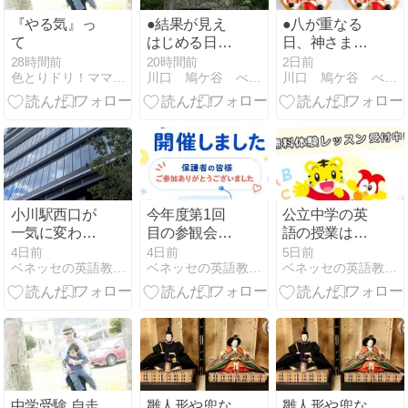
『やる気』っ
●結果が見え
●八が重なる
て
はじめる日、
日、神さまに
静かに祈りと
近づく
28時間前
20時間前
2日前
色とりドリ！ママと育児ダイアリー
川口 鳩ケ谷 べビー・子供英語教室Step by Step
川口 鳩ケ谷 べビー・子供英語教室Step by Step
向き合う
小川駅西口が
今年度第1回
公立中学の英
一気に変わり
目の参観会を
語の授業は本
ました！小川
開催しました
当にオールイ
4日前
4日前
5日前
ベネッセの英語教室 BEstudio 小川西町4丁目教室
ベネッセの英語教室 BEstudio 小川西町4丁目教室
ベネッセの英語教室 BEstudio 小川西町4丁目教室
パレットは
【2026年度】
ングリッシ
2026年11月1
ュ？【2026年
日オープン予
度】
定
中学受験 自走
雛人形や兜な
雛人形や兜な