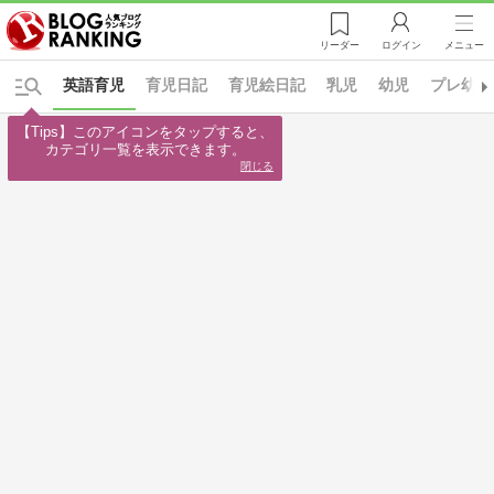
リーダー
ログイン
メニュー
英語育児
育児日記
育児絵日記
乳児
幼児
プレ幼稚
【Tips】このアイコンをタップすると、

カテゴリ一覧を表示できます。
閉じる