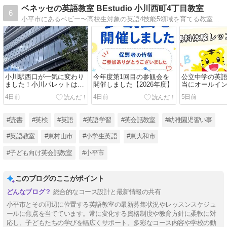
ベネッセの英語教室 BEstudio 小川西町4丁目教室
6
小平市にあるベビー〜高校生対象の英語4技能5領域を育てる教室ビースタジオ、『読み書き・文法コース』と『読書と思考力コース』も開講中です。
小川駅西口が一気に変わり
今年度第1回目の参観会を
公立中学の英
ました！小川パレットは
開催しました【2026年度】
当にオールイ
2026年11月1日オープン予
ュ？【2026年
4日前
4日前
5日前
定
#読書
#英検
#英語
#英語学習
#英会話教室
#幼稚園児習い事
#英語教室
#東村山市
#小学生英語
#東大和市
#子ども向け英会話教室
#小平市
このブログのここがポイント
総合的なコース設計と最新情報の共有
小平市とその周辺に位置する英語教室の最新募集状況やレッスンスケジュ
ールに焦点を当てています。常に変化する資格制度や教育方針に柔軟に対
応し、子どもたちの学びを幅広くサポート。多彩なコース内容や学校の動