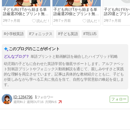
子ども向けTから始まる単
子ども向けTから始まる単
子ども向けVか
語厳選20個とプリント無料
語厳選20個とプリント無料
語20選とプリ
ダウンロード
ダウンロード
ンロード
2年7ヶ月前
2年7ヶ月前
2年7ヶ月前
#小学校英語
#フォニックス
#子ども英語
#TELUS
このブログのここがポイント
単語プリントと動画解説を融合したハイブリッド戦略
幼児期の子どもに合わせた英語学習を徹底サポートします。アルファベッ
ト別単語プリントやフォニックス動画解説を通じて、親しみやすさと実践
的な理解を両立させています。記事は具体的な教材紹介とともに、子ども
が楽しみながら学べる工夫に焦点を当て、自然な学習意欲の喚起を促しま
す。
1284796
1
週間IN:
2
週間OUT:
16
月間IN:
6