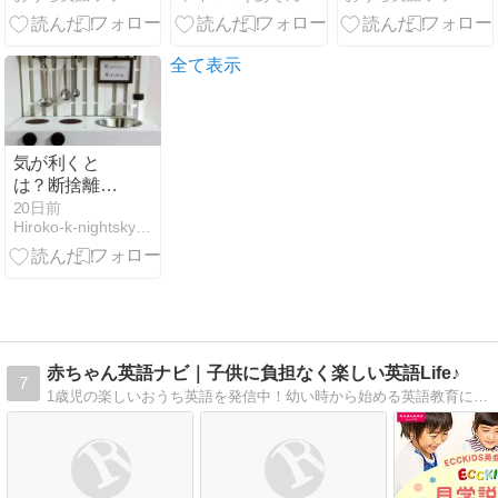
Leaning –
と体験してみ
3D体験＆活用
Phonics
た
法
Song」｜フォ
全て表示
ニックスを楽
しく学べる動
画
気が利くと
は？断捨離し
ましたー
20日前
Hiroko-k-nightsky’sRoom
赤ちゃん英語ナビ｜子供に負担なく楽しい英語Life♪
7
1歳児の楽しいおうち英語を発信中！幼い時から始める英語教育には、様々な弊害があり、専門家たちは行き過ぎた教育熱に警鐘を鳴らしています。 各専門書や論文から子供にあった、学習法を模索し、我が家の1歳児とともに実践しています。