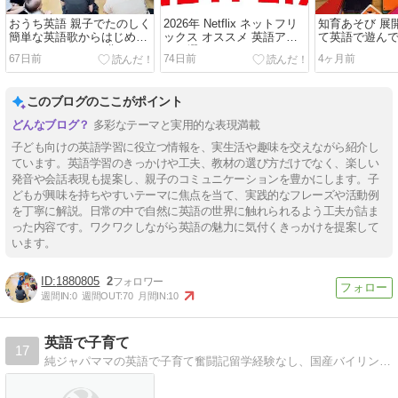
おうち英語 親子でたのしく
2026年 Netflix ネットフリ
知育あそび 展
簡単な英語歌からはじめて
ックス オススメ 英語アニ
て英語で遊ん
みよう♪ おすすめ5曲
メ15選
67日前
74日前
4ヶ月前
このブログのここがポイント
多彩なテーマと実用的な表現満載
子ども向けの英語学習に役立つ情報を、実生活や趣味を交えながら紹介し
ています。英語学習のきっかけや工夫、教材の選び方だけでなく、楽しい
発音や会話表現も提案し、親子のコミュニケーションを豊かにします。子
どもが興味を持ちやすいテーマに焦点を当て、実践的なフレーズや活動例
を丁寧に解説。日常の中で自然に英語の世界に触れられるよう工夫が詰ま
った内容です。ワクワクしながら英語の魅力に気付くきっかけを提案して
います。
1880805
2
週間IN:
0
週間OUT:
70
月間IN:
10
英語で子育て
17
純ジャパママの英語で子育て奮闘記留学経験なし、国産バイリンガルママが、楽しく英語で子育ての日常をリポートします