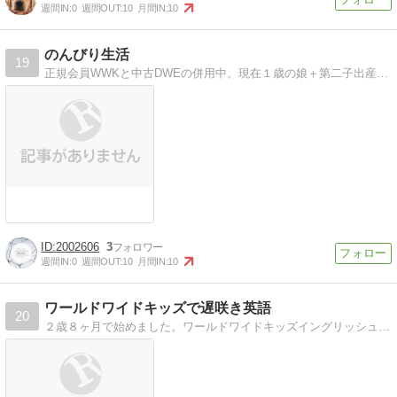
週間IN:
0
週間OUT:
10
月間IN:
10
のんびり生活
19
正規会員WWKと中古DWEの併用中。現在１歳の娘＋第二子出産予定
2002606
3
週間IN:
0
週間OUT:
10
月間IN:
10
ワールドワイドキッズで遅咲き英語
20
２歳８ヶ月で始めました。ワールドワイドキッズイングリッシュの活用術、英語の上達ぶりを綴ります。