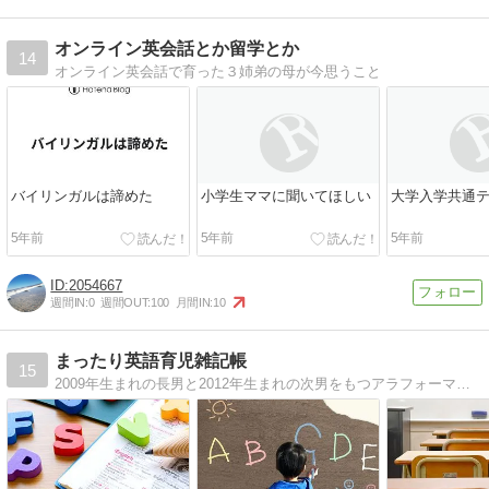
オンライン英会話とか留学とか
14
オンライン英会話で育った３姉弟の母が今思うこと
バイリンガルは諦めた
小学生ママに聞いてほしい
大学入学共通
5年前
5年前
5年前
2054667
週間IN:
0
週間OUT:
100
月間IN:
10
まったり英語育児雑記帳
15
2009年生まれの長男と2012年生まれの次男をもつアラフォーママ。ゆる〜い育児と雑記ブログです