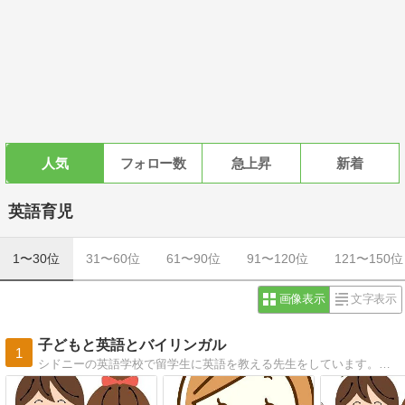
人気
フォロー数
急上昇
新着
英語育児
1〜30位
31〜60位
61〜90位
91〜120位
121〜150位
画像表示
文字表示
子どもと英語とバイリンガル
1
シドニーの英語学校で留学生に英語を教える先生をしています。児童英語教育、バイリンガル育児、J-sHINE講師、シドニーで保育士の経験を活かして、日々英語教育に取り組んでいます。英語絵本、大好き！シドニー在住、23年。