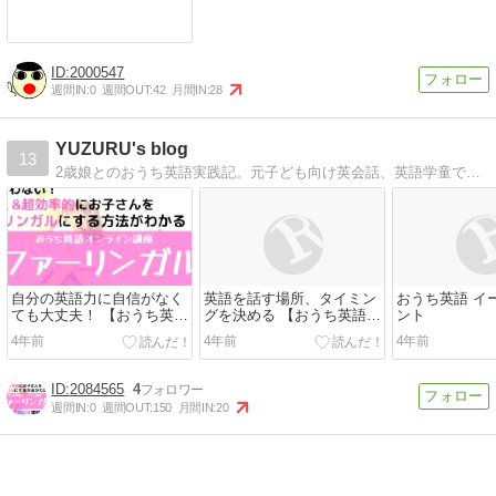
2000547
週間IN:
0
週間OUT:
42
月間IN:
28
YUZURU's blog
13
2歳娘とのおうち英語実践記。元子ども向け英会話、英語学童でバイリンガル講師として働いたときのスキルを活かして、楽しく、効率的。できれば「ながら」で！をモットーに、情報配信中。
自分の英語力に自信がなく
英語を話す場所、タイミン
おうち英語 イ
ても大丈夫！ 【おうち英語
グを決める 【おうち英語
ント
tips】
tips】
4年前
4年前
4年前
2084565
4
週間IN:
0
週間OUT:
150
月間IN:
20