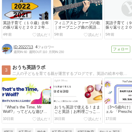
英語子育て（１０歳）去年
フィニアスとファーブの歌
英語子育て（
の振り返りと２０２２年の
｜オープニング曲の英語歌
振り返りと２
目標！
詞は？
標！
4年前
5年前
5年前
2022713
4
週間IN:
60
週間OUT:
110
月間IN:
230
おうち英語ラボ
3
二人の子どもを育てる親が運営するブログです。英語の絵本や歌、動画等、実際に試して良かったものを中心に、わかりやすく紹介していきます。
「What’s the Time, Mr
おうち英語で使える！まま
［3〜5歳向け
Wolf?」ってどんな遊び？
ごと英語｜お料理ごっこで
ェル 「Preschoo
親子で楽しめる、イギリス
使える英語フレーズ100選
Phonics So
10日前
16日前
17日前
生まれの英語ゲーム
クスを楽しく