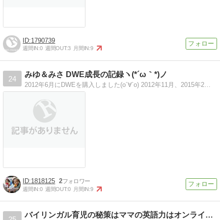
1790739
週間IN:
0
週間OUT:
3
月間IN:
9
みゆ＆みさ DWE成長の記録ヽ(*´ω｀*)ノ
24
2012年6月にDWEを購入しました(о´∀`о) 2012年11月、2015年2月生まれの姉妹です！DWE成長の記録として2016年2月スタートヽ(・∀・)ノ
1818125
2
週間IN:
0
週間OUT:
0
月間IN:
9
バイリンガル育児の秘策はママの英語力はオンライン英会話でＵＰ
25