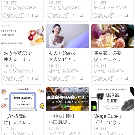
れな英語フレ
語のチーム名
る！日本史人
13日前
13日前
14日前
こども英語LABO
こども英語LABO
英語オンラインスクールEnglishbuds
ーズ100選｜
160選｜組み
物ワークシー
友達・旅行・
合わせて使え
トを作りまし
推し活・食べ
る英単語一覧
た
物の写真に
も
おうち英語で
友人と始める
演奏家に必要
使える！まま
大人のピアノ
なテクニック
ごと英語｜お
でピアニスト
以外に大切な
16日前
16日前
16日前
おうち英語ラボ
は〜と 音楽教室 ピアノ リトミック 大阪 豊中 親子
は〜と 音楽教室 ピアノ リトミック 大阪 豊中 親子
料理ごっこで
の仲間入り！
こと
使える英語フ
レーズ100選
［3〜5歳向
【神奈川県】
Merge Cubeア
け］ミスレイ
小田原城
プリでできる
チェル
NINJA館レビ
こと｜恐竜・
17日前
17日前
19日前
おうち英語ラボ
トイママ | あそんで子育て！元おもちゃ屋さんのママブログ
おうち英語ラボ
「Preschool
ュー！小学生
宇宙・人体の