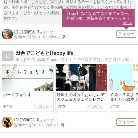
はの行事の過ごし方など、実生活に直結するテーマを幅広く扱っているた
め、海外在住者だけでなく将来的に海外移住を検討している方にも参考と
なります。ひとつひとつの経験に裏打ちされた具体性と親しみやすさが特
【Tips】気になるブログをフォロー。

登録不要。更新を逃さずキャッチ！
徴です。
閉じる
2103698
3
週間IN:
2
週間OUT:
18
月間IN:
2
田舎でこどもとHappy life
10
東北在住で3歳娘のmamaです！このブログでは、主に育児（知育）や暮らし、グルメをメインとし、色んな事に興味津々なmamaがタイムリーな情報についてご紹介していきたいと思います。
ポートフォリオ
妊娠中の味方！おいしいデ
０歳～７歳ま
カフェ＆カフェインレスド
ませたい絵本
リンクをご紹介
【ワールドラ
4年前
5年前
5年前
がおすすめ
2039622
6
週間IN:
2
週間OUT:
2
月間IN:
2