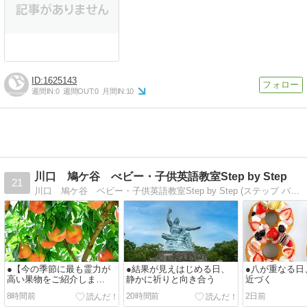
1625143
週間IN:
0
週間OUT:
0
月間IN:
10
川口 鳩ケ谷 べビー・子供英語教室Step by Step
21
川口 鳩ケ谷 ベビー・子供英語教室Step by Step (ステップ バイ ステップ）|川口 鳩ケ谷 埼玉高速鉄道沿線 ベビー・子供英語出張可。0歳〜
●【今の季節に最も霊力が
●結果が見えはじめる日、
●八が重なる日
高い果物をご紹介しま
静かに祈りと向き合う
近づく
す！】
8時間前
20時間前
2日前