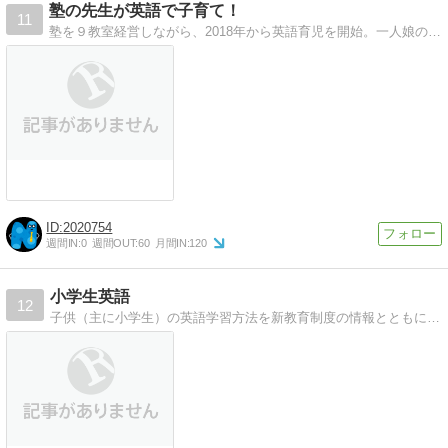
塾の先生が英語で子育て！
11
塾を９教室経営しながら、2018年から英語育児を開始。一人娘のためにと英語に目覚め、英語で子育てに奮闘中！娘と一緒に英語の学び直し中！成績が上がる勉強方法もご紹介！
2020754
週間IN:
0
週間OUT:
60
月間IN:
120
小学生英語
12
子供（主に小学生）の英語学習方法を新教育制度の情報とともに…