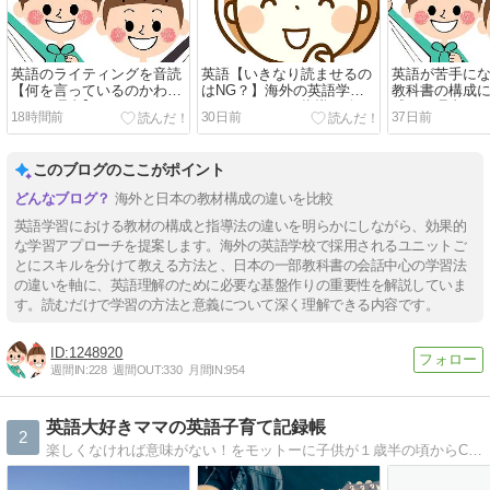
英語のライティングを音読
英語【いきなり読ませるの
英語が苦手に
【何を言っているのかわか
はNG？】海外の英語学校
教科書の構成
らない理由】
のリーディング指導を公
感じた理由
18時間前
30日前
37日前
開！
このブログのここがポイント
海外と日本の教材構成の違いを比較
英語学習における教材の構成と指導法の違いを明らかにしながら、効果的
な学習アプローチを提案します。海外の英語学校で採用されるユニットご
とにスキルを分けて教える方法と、日本の一部教科書の会話中心の学習法
の違いを軸に、英語理解のために必要な基盤作りの重要性を解説していま
す。読むだけで学習の方法と意義について深く理解できる内容です。
1248920
週間IN:
228
週間OUT:
330
月間IN:
954
英語大好きママの英語子育て記録帳
2
楽しくなければ意味がない！をモットーに子供が１歳半の頃からCDかけ流し、英語絵本、YouTube、英語テレビ番組、などなど日々の生活の中に自然に英語を取り入れた英語子育ての様子を記録中です。現在８歳の息子は英語が得意な小学生です＾＾