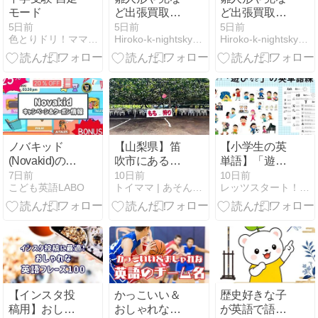
モード
ど出張買取し
ど出張買取し
てもらった査
てもらった査
5日前
5日前
5日前
色とりドリ！ママと育児ダイアリー
Hiroko-k-nightsky’sRoom
Hiroko-k-nightsky’sRoom
定額はいか
定額はいか
に？！
に？！
ノバキッド
【山梨県】笛
【小学生の英
(Novakid)の最
吹市にある
単語】「遊び
新キャンペー
「里見農園」
など」一覧＆
7日前
10日前
10日前
こども英語LABO
トイママ | あそんで子育て！元おもちゃ屋さんのママブログ
レッツスタート！こどもオンライン英会話
ンと20％割引
で小学生と桃
無料プリント
クーポン情報
狩り・食べ放
（動画付き)
｜2026年8月
題をしてきた
【インスタ投
かっこいい＆
歴史好きな子
稿用】おしゃ
おしゃれな英
が英語で語れ