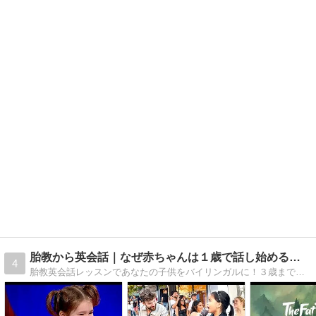
胎教から英会話｜なぜ赤ちゃんは１歳で話し始めるのか
4
胎教英会話レッスンであなたの子供をバイリンガルに！３歳までの子供の脳神経細胞は、爆発的に増えているそうです。この期間に、やれる事は全てしてあげたいのが親心ですよね。あっ！赤ちゃんが、目をランランと輝かせて、待っていますよ！