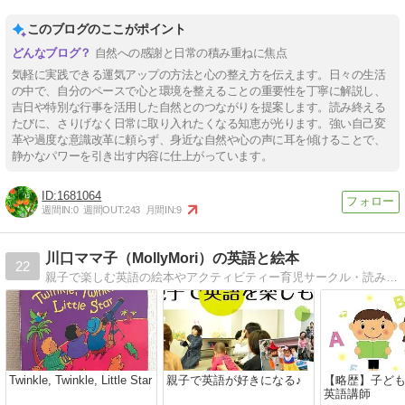
このブログのここがポイント
自然への感謝と日常の積み重ねに焦点
気軽に実践できる運気アップの方法と心の整え方を伝えます。日々の生活
の中で、自分のペースで心と環境を整えることの重要性を丁寧に解説し、
吉日や特別な行事を活用した自然とのつながりを提案します。読み終える
たびに、さりげなく日常に取り入れたくなる知恵が光ります。強い自己変
革や過度な意識改革に頼らず、身近な自然や心の声に耳を傾けることで、
静かなパワーを引き出す内容に仕上がっています。
1681064
週間IN:
0
週間OUT:
243
月間IN:
9
川口ママ子（MollyMori）の英語と絵本
22
親子で楽しむ英語の絵本やアクティビティー育児サークル・読み聞かせボランティア・子ども英会話講師・幼稚園レッスンのことなど
Twinkle, Twinkle, Little Star
親子で英語が好きになる♪
【略歴】子ども
英語講師