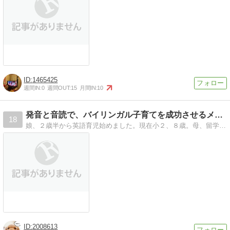
1465425
週間IN:
0
週間OUT:
15
月間IN:
10
発音と音読で、バイリンガル子育てを成功させるメソッド
18
娘、２歳半から英語育児始めました。現在小２、８歳。母、留学経験ありの英会話講師です。
2008613