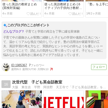
使った英語の教材まとめ
使った英語教材まとめ (ネ
「塾」を上手
(英検対策編)
イティブの子供向け教材
編） 〜アメリカで筆記体が
4ヶ月前
4ヶ月前
1年2ヶ月前
復活ですってよ！
このブログのここがポイント
子育てと学習の両立を丁寧に綴る実体験
子育て中の親御さんが実際に経験した子どもの学習や進路の工夫につい
て、温かくリアルな視点で紹介しています。塾の活用法や家庭学習の工
夫、英語学習の考え方など、実践的なヒントや心の持ちようを優しいトー
ンで伝えることで、読む人の気持ちに寄り添っています。子どもと一緒に
悩みながらも前向きに進めるアイデアが詰まっています。
1985367
7
週間IN:
0
週間OUT:
90
月間IN:
10
次世代型 子ども英会話教室
16
大阪 東住吉 平野 阿倍野 天王寺で「子ども英会話教室」を運営しています。これからの未来輝く子供たちへ、親子英語や教室のレッスンレポートなど綴っています。