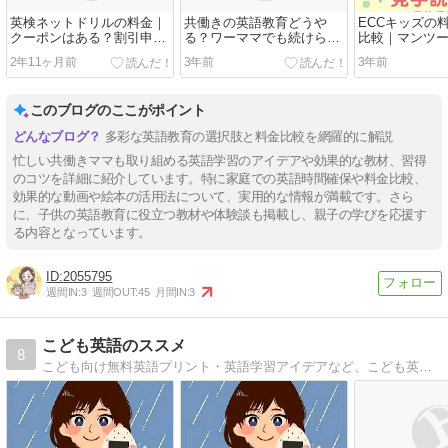
英検ネットドリルの料金｜
共働きの英語教育どうや
ECCキッズの
クーポンはある？割引申し
る？ワーママでも続けられ
比較｜マンツ
込み方法を解説
る5つのコツを紹介
齢別まで解説
2年11ヶ月前
3年前
3年前
このブログのここがポイント
多彩な英語教育の選択肢と料金比較を網羅的に解説
忙しい共働きママも取り組める英語学習のアイデアや効果的な教材、習得
のコツを詳細に紹介しています。特に家庭での英語時間確保や料金比較、
効果的な動画や絵本の活用法について、実用的な情報が満載です。さら
に、子供の英語教育に役立つ教材や体験談も掲載し、親子の学びを応援す
る内容となっています。
2055795
週間IN:
3
週間OUT:
45
月間IN:
3
こども英語のススメ
8
こども向け無料英語プリント・英語学習アイデアなど、こども英語のヒントがここにあります！おうちで子どもに英語に触れさせたい親御さんや、個人で英語教室をされている方などにおすすめのサイトです。