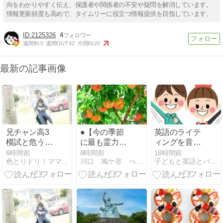
向をわかりやすく伝え、保護者や関係者の不安や疑問を解消しています。
情報更新頻度も高めで、タイムリーに役立つ情報提供を目指しています。
2125326
4
週間IN:
5
週間OUT:
42
月間IN:
20
最新の記事画像
兄チャン高3
●【今の季節
英語のライテ
模試と危うく
に最も霊力が
ィングを音読
と夏休み前半
高い果物をご
【何を言って
6時間前
8時間前
18時間前
色とりドリ！ママと育児ダイアリー
川口 鳩ケ谷 べビー・子供英語教室Step by Step
子どもと英語とバイリンガル
紹介しま
いるのかわか
す！】
らない理由】