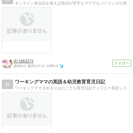
オンライン英会話を使えば英語が苦手なママでもバイリンガル育児はできる！子育てお役立ち英語フレーズもご紹介！子供をバイリンガルにする為オーストラリアに移住しました
1853273
週間IN:
0
週間OUT:
16
月間IN:
8
ワーキングママの英語＆幼児教育育児日記
26
ワーキングママまめるりはのことち育児日記ディズニー英語システム、こどもちゃれんじ、ヤマハ音楽教室＆英語教室と頑張ってます