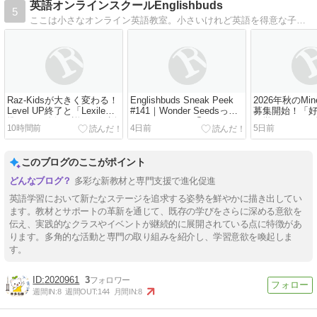
英語オンラインスクールEnglishbuds
5
ここは小さなオンライン英語教室。小さいけれど英語を得意な子に育てるノウハウがいっぱいです！
Raz-Kidsが大きく変わる！
Englishbuds Sneak Peek
2026年秋のMin
Level UP終了と「Lexile基
#141｜Wonder Seedsって
募集開始！「
準」への移行を詳しく解説
どんなレッスン④？
と学びにつなげ
10時間前
4日前
5日前
このブログのここがポイント
多彩な新教材と専門支援で進化促進
英語学習において新たなステージを追求する姿勢を鮮やかに描き出してい
ます。教材とサポートの革新を通じて、既存の学びをさらに深める意欲を
伝え、実践的なクラスやイベントが継続的に展開されている点に特徴があ
ります。多角的な活動と専門の取り組みを紹介し、学習意欲を喚起しま
す。
2020961
3
週間IN:
8
週間OUT:
144
月間IN:
8