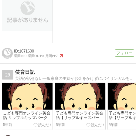
1671600
週間IN:
0
週間OUT:
0
月間IN:
7
笑育日記
29
英語が話せない一般家庭の主婦がお金をかけずにバイリンガルを育ててみようと試行錯誤する日記
こども専門オンライン英会
子ども専門オンライン英会
子ども専門オ
話 リップルキッズパークを
話【リップルキッズパー
話【リップル
体験したらすごく良かった
ク】無料体験のレッスンの
ク】無料体験
5年前
5年前
5年前
話
受講方法