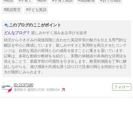
#英語
#子育て
#絵本
#子育て英語
#英語教育
#おうち英語
#英語育児
#子ども英語
このブログのここがポイント
親しみやすく深みある学びを追求
幼児から小きざみの発達段階に合わせた英語学習の魅力を伝える専門的な
解説を中心に構成しています。親しみやすさと実用性を両立させたコンテ
ンツは、自然な英語の習得と心の成長を促すことに重きを置いています。
記事は、多彩な動画や教材をを紹介し、実際の体験談や具体的な活用法を
添えることで、家庭学習の可能性を引き出します。教育的側面を丁寧に解
説しながらも、遊び感覚や共感を誘う語り口で読者の関心を持続させる工
夫が随所にみられます。
2137180
週間IN:
9
週間OUT:
90
月間IN:
54