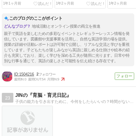
1年1ヶ月前
1年2ヶ月前
1年2ヶ月前
このブログのここがポイント
地域活動とオンライン授業の両立を推進
親子で英語を楽しむための多彩なイベントとレギュラーレッスン情報を発
信しています。図書館や支援事業を活用し、自然な英語学習の場を提供。
授業の詳細や活動レポートは許可制で公開し、リアルな交流と学びを重視
しています。子どもたちが楽しみながら英語に親しめる仕掛けや絵本の紹
介も充実しており、楽しく学びを深める工夫が随所に光ります。日常や特
別な行事を通じて、英語の楽しさと可能性を伝え続ける存在です。
1504216
2
週間IN:
0
週間OUT:
54
月間IN:
9
JINの『育脳・育児日記』
23
子供の能力を引き出すために、今何をしたらいいの？時間がない。そんなにお金もかけられない。それでも、やれることはあるはず。我が家の育脳・育児奮闘記です。