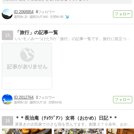
2068954
8
週間IN:
20
週間OUT:
840
月間IN:
90
「旅行」の記事一覧
15
いいモノみーつけた!!の「旅行」の記事一覧です。旅行に役立つ情報。海外旅行、国内旅行、レンタカー、宿泊、料金比較。
2012764
1
週間IN:
20
週間OUT:
16
月間IN:
56
＊＊長治庵（ﾁｮｳｼﾞｱﾝ）女将（おかめ）日記＊＊
16
茅葺きの古民家で小さな宿を営んでます。創業２７０余年。おかめのような女将が謎に包まれた毎日を気ままに綴っています。