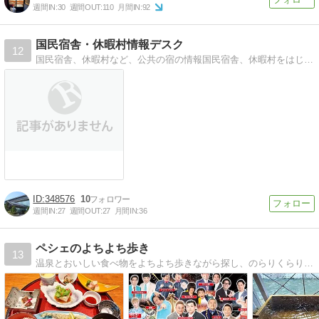
週間IN:
30
週間OUT:
110
月間IN:
92
国民宿舎・休暇村情報デスク
12
国民宿舎、休暇村など、公共の宿の情報国民宿舎、休暇村をはじめとする公共の宿を紹介します。
348576
10
週間IN:
27
週間OUT:
27
月間IN:
36
ペシェのよちよち歩き
13
温泉とおいしい食べ物をよちよち歩きながら探し、のらりくらりと書いています。