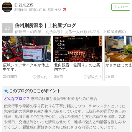
2141235
週間IN:
10
週間OUT:
16
月間IN:
62
信州別所温泉｜上松屋ブログ
23
信州最古の温泉、別所温泉にある一人旅歓迎の宿。上松屋旅館のブログです。別所温泉のイベント情報や上田市の情報など信州の情報を更新していきます。
広域シェアサイクルが休止
北向観音「盆踊り」のご案
かき氷はじめ
中です。
内です。
26時間前
2日前
5日前
このブログのここがポイント
季節の行事と最新技術紹介を巧みに融合
伝統行事や季節の移り変わりを丁寧に解説しつつ、AIやシステムといった
先端技術の実用例も生き生きと紹介しています。伝統行事の背景や催しの
詳細、地域行事の予定を中心に、現代の便利さと文化の両立を追求。気象
や展示、交通規制といった情報も含めて、地域の魅力と旬情報を親しみや
すく伝え、親近感と新鮮さをともに感じさせる内容となっています。