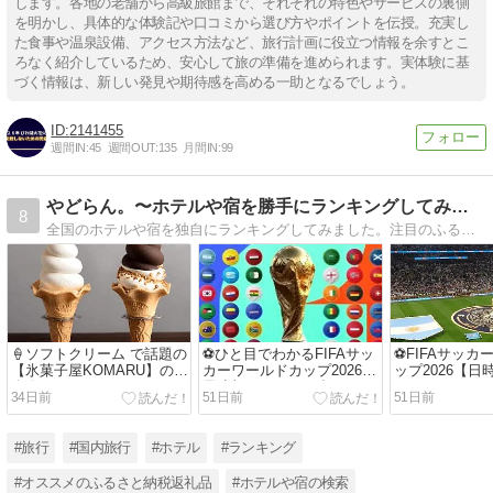
します。各地の老舗から高級旅館まで、それぞれの特色やサービスの裏側
を明かし、具体的な体験記や口コミから選び方やポイントを伝授。充実し
た食事や温泉設備、アクセス方法など、旅行計画に役立つ情報を余すとこ
ろなく紹介しているため、安心して旅の準備を進められます。実体験に基
づく情報は、新しい発見や期待感を高める一助となるでしょう。
2141455
週間IN:
45
週間OUT:
135
月間IN:
99
やどらん。〜ホテルや宿を勝手にランキングしてみた〜
8
全国のホテルや宿を独自にランキングしてみました。注目のふるさと納税返礼品や季節の特集も紹介しています。旅行プランやお買い物に、お役立ていただけたら幸いです。
🍦ソフトクリーム で話題の
⚽ひと目でわかるFIFAサッ
⚽FIFAサッカ
【氷菓子屋KOMARU】の紹
カーワールドカップ2026結
ップ2026【日
介🍦
果速報・日程組み合わせ・
34日前
51日前
51日前
グループ順位早見表⚽
#旅行
#国内旅行
#ホテル
#ランキング
#オススメのふるさと納税返礼品
#ホテルや宿の検索