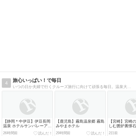
旅心いっぱい！で毎日
4
いつの日か夫婦で行くクルーズ旅行に向けて頑張る毎日。温泉大好き！全国のお宿を紹介します！
【静岡＊中伊豆】伊豆長岡
【鹿児島】霧島温泉郷 霧島
【宮崎】宮崎
温泉 ホテルサンバレーアネ
みやまホテル
しむ囲炉裏懐石
ックス
26時間前
29時間前
2日前