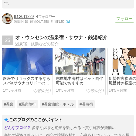
す。
2011229
4
週間IN:
10
週間OUT:
350
月間IN:
50
オ・ウンセンの温泉宿・サウナ・銭湯紹介
25
温泉宿、銭湯などの紹介
銀座でリラックスするなら
志摩地中海村はペット同伴
伊勢外宮参道
スパ&サウナコリドーの湯
可能でおすすめ
風呂付き客室
がおすすめ
1年5ヶ月前
1年5ヶ月前
1年5ヶ月前
#温泉
#温泉旅行
#温泉旅館・ホテル
#温泉宿
このブログのここがポイント
多彩な温泉と絶景を楽しめる上質な施設が勢揃い
各地の温浴スポットは、都会の喧騒を離れ、心身をリフレッシュできる場