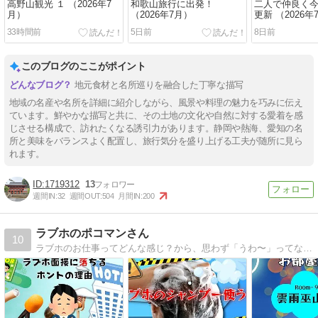
高野山観光 １ （2026年7
和歌山旅行に出発！
二人で仲良く
月）
（2026年7月）
更新 （2026年
33時間前
5日前
8日前
このブログのここがポイント
地元食材と名所巡りを融合した丁寧な描写
地域の名産や名所を詳細に紹介しながら、風景や料理の魅力を巧みに伝え
ています。鮮やかな描写と共に、その土地の文化や自然に対する愛着を感
じさせる構成で、訪れたくなる誘引力があります。静岡や熱海、愛知の名
所と美味をバランスよく配置し、旅行気分を盛り上げる工夫が随所に見ら
れます。
1719312
13
週間IN:
32
週間OUT:
504
月間IN:
200
ラブホのポコマンさん
10
ラブホのお仕事ってどんな感じ？から、思わず「うわ〜」ってなるラブホテルの闇まで、すべてを明らかにする「ラブホのポコマンさん」。