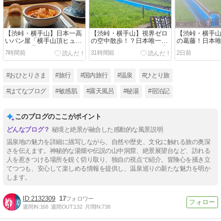
【渋峠・横手山】日本一高
​【渋峠・横手山】視界ゼロ
​【渋峠・横手
いパン屋「横手山頂ヒュッ
の空中散歩！？日本唯一の
の葛藤！日本
テ」で絶品ボルシチラン
スカイレーターと日本一高
レーター」で標高
7時間前
31時間前
2日前
チ！標高2,307mの雲上レス
いリフトで雨の山頂へ｜万
山頂パン屋さ
トラン｜万座温泉ひとり旅
座温泉ひとり旅㉝
座温泉ひとり
㉞
#おひとりさま
#旅行
#国内旅行
#温泉
#ひとり旅
#はてなブログ
#敏感肌
#露天風呂
#秘湯
#宿泊記
このブログのここがポイント
秘境と絶景が融合した感動的な風景説明
温泉地の魅力を詳細に描写しながら、自然や歴史、文化に触れる旅の奥深
さを伝えます。神秘的な湯畑や伝説の山中洞窟、絶景展望台など、訪れる
人を惹きつける場所を鋭く切り取り、独自の視点で紹介。冒険心を掻き立
てつつも、安心して楽しめる情報を提供し、温泉巡りの新たな魅力を明か
します。
2132309
17
週間IN:
168
週間OUT:
132
月間IN:
738