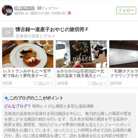
1922809
10
週間IN:
10
週間OUT:
350
月間IN:
50
懐古録〜道産子おやじの旅切符Ｆ
24
北海道の温泉とグルメ
レストランみやもと〜安平
♨️ホロホロ山荘宿泊記〜北
「札幌ホテルラ
町で味わう夢民舎チーズの
湯沢温泉で露天風呂とバイ
クラウンプラ
絶品グルメ
キングの満喫旅
MEMで優雅な
6日前
14日前
19日前
このブログのここがポイント
昭和レトロな風情と多彩な温浴体験
北海道の温泉地や温泉付き宿泊施設を中心に、魅力的な癒しの風景や歴史
を感じさせる施設の紹介を行います。古き良き昭和の風情を守る温泉や、
絶景を望む展望室、地元のグルメや季節の味覚も交えたレジャースポット
の情報をお届けしています。ゆったりとした時間を求めて訪れる場所の魅
力や、思い出に残る体験談を通じて、訪れる価値を伝える内容が特徴で