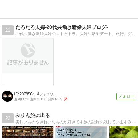
たろたろ夫婦-20代共働き新婚夫婦ブログ-
21
20代共働き新婚夫婦のエトセトラ。夫婦生活やデート、旅行、グルメなど、新婚夫婦のあれこれをご紹介！
2078564
4
週間IN:
12
週間OUT:
0
月間IN:
15
みりん旅に出る
22
美しいものやきれいなものが好きです旅の記録を残していますみなさんのお役に立てますように