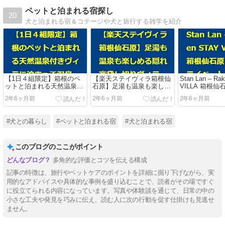
ペットと泊まれる宿探し
20
犬と泊まれる宿＆コテージや犬と旅行する雑学を紹介
【1日４組限定】箱根のペ
【楽天ステイヴィラ箱根仙
Stan Lan – Ra
ットと泊まれる天然温泉付
石原】足湯も温泉も楽しめ
VILLA 箱根仙
きヴィラに泊まって温泉三
る隠れ家貸し切りヴィラで
ライベートス
2年6ヶ月前
2年6ヶ月前
2年6ヶ月前
昧してきました♨️
クリスマスパーティ!
ろろ美味い/ 
【Rakten STAY VILLA】女
晚 樂天VILL
子会/おこもり旅/クリパ
#犬との暮らし
#ペットと泊まれる宿
#犬と泊まれる宿
このブログのここがポイント
多角的な評価とコツを伝える構成
記事の特徴は、旅行やペットケアのポイントを詳細に掘り下げながら、実
用的なアドバイスや具体的な事例を盛り込むことで、読者がその場ですぐ
に役立てられる内容になっています。写真や体験談を通じて、日常の中の
小さな工夫や発見を巧みに伝え、読む人に次の行動を促す仕掛けも見逃せ
ません。