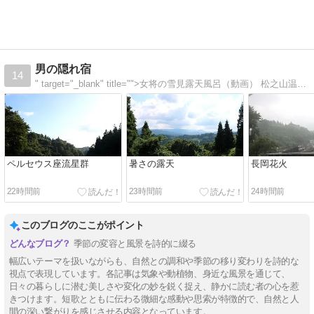
男の隠れ宿
14
" target="_blank" title="">女将の雪見露天風呂（動画） 松之山温泉ふくずみお客様の露天風呂風景の動画を募集しています（ここに掲載）
ペルセウス座流星群
暑さの露天
長岡花火
22時間前
23時間前
24時間前
このブログのここがポイント
季節の変容と風景を詩的に綴る
幅広いテーマを扱いながらも、自然との調和や季節の移り変わりを詩的な
視点で表現しています。各記事は気象や動植物、身近な風景を通じて、
日々の暮らしに潜む美しさや変化の妙を鋭く捉え、静かに読む者の心を惹
きつけます。短歌とともに伝わる微細な感動や思索が特徴的で、自然と人
間の深い繋がりを感じさせる内容となっています。