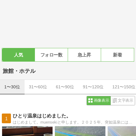
人気
フォロー数
急上昇
新着
旅館・ホテル
1〜30位
31〜60位
61〜90位
91〜120位
121〜150位
画像表示
文字表示
ひとり温泉はじめました。
1
はじめまして。muensekiと申します。２０２５年、突如温泉にはまる。温泉へ行くには１人旅が気楽で好きです。秘湯へ行った思い出と道中のあれこれ。温泉と１人旅へ行きたくなる道しるべに。