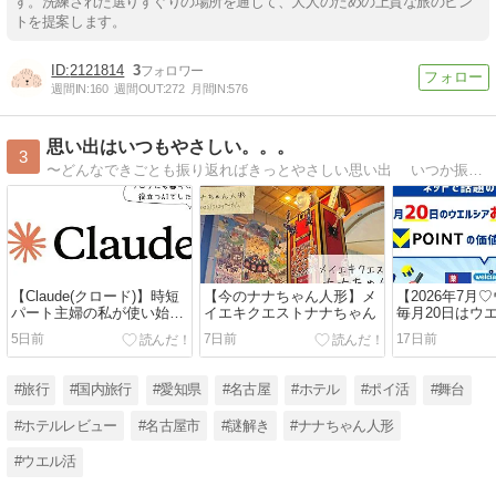
す。洗練された選りすぐりの場所を通じて、大人のための上質な旅のヒン
トを提案します。
2121814
3
週間IN:
160
週間OUT:
272
月間IN:
576
思い出はいつもやさしい。。。
3
〜どんなできごとも振り返ればきっとやさしい思い出 いつか振り返るための日々の戯言〜レジャックの外が見えるエレベーターが子供の頃の遊び場だった名古屋生まれ名古屋育ちの名古屋人。夫や友人たちとの旅やホテルステイも楽しみの1つ♪
【Claude(クロード)】時短
【今のナナちゃん人形】メ
【2026年7月
パート主婦の私が使い始め
イエキクエストナナちゃん
毎月20日はウ
た理由☆ブログにも暮らし
様感謝デー♡
5日前
7日前
17日前
にも役立つAIでした♪
#旅行
#国内旅行
#愛知県
#名古屋
#ホテル
#ポイ活
#舞台
#ホテルレビュー
#名古屋市
#謎解き
#ナナちゃん人形
#ウエル活