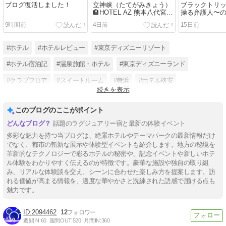
ブログ復活しました！
立神峡（たてがみきょう）
ブラックトリ
🏨HOTEL AZ 熊本八代宮原
操る弁護人〜
店2019/10/20-22
ってましたね
9時間前
4日前
15日前
ホテル千葉
#ホテル
#ホテルレビュー
#東京ディズニーリゾート
#ホテル宿泊記
#温泉旅館・ホテル
#東京ディズニーランド
#クラブフロア
#スイートルーム
#舞浜
#ホテル格安
続きを表示
#東京ディズニーシーホテルミラコスタ
#クラシックホテル
このブログのここがポイント
話題のラグジュアリー宿と最新の体験イベント
多彩な魅力を持つ当ブログは、絶景ホテルやテーマパークの最新情報だけ
でなく、都市の斬新な展示や体験型イベントも紹介します。地方の秘境を
革新的なテクノロジーで彩るホテルの秘密や、記念イベントや新しいホテ
ル体験をわかりやすく伝えるのが特徴です。豪華な施設や独自の取り組
み、リアルな体験談を交え、シーンに合わせた楽しみ方を提案します。訪
れる価値が高まる情報を、適度な華やかさと洗練された語感で届ける点も
魅力です。
2094462
12
週間IN:
60
週間OUT:
520
月間IN:
360