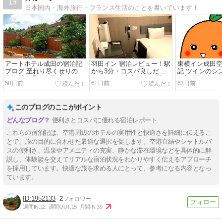
19
日本国内・海外旅行・フランス生活のことを書いています！
アートホテル成田の宿泊記
羽田イン 宿泊レビュー！駅
東横イン成田空
ブログ 至れり尽くせりの室
から3分・コスパ良しだけ
記 ツインのシ
内設備！温泉も快適さも本
どリアルな本音を大公開
に朝食無料で
58日前
61日前
63日前
音レビュー
このブログのここがポイント
便利さとコスパに優れる宿泊レポート
これらの宿泊記は、空港周辺のホテルの実用性と快適さを詳細に伝えるこ
とで、旅の目的に合わせた最適な選択を促します。空港直結やシャトルバ
スの便利さ、温泉やアメニティの充実、静かな滞在環境などを具体的に解
説し、体験談を交えてリアルな宿泊状況をわかりやすく伝えるアプローチ
を採用しています。快適な旅を求める人にとって、参考になる内容となっ
ています。
1952133
2
週間IN:
12
週間OUT:
15
月間IN:
39