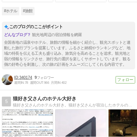
#ホテル
#旅館
このブログのここがポイント
観光地周辺の宿泊情報を網羅
全国各地の温泉やホテル、旅館の情報を細かく紹介し、観光スポットと連
動した旅行プランを提案しています。ふるさと納税やランキングなど、地
域の特長を伝える工夫も盛り込み、旅気分を高めることを追求。観光地と
宿の情報をリンクさせ、旅行先の選択を楽しくサポートしています。観る
側の好奇心を刺激し、次の旅の計画をスムーズにしてくれる内容です。
340174
9
週間IN:
78
週間OUT:
966
月間IN:
402
猫好き父さんのホテル大好き
5
猫好き父さんのホテル大好き。猫好き父さんが宿泊したホテルの情報を徒然なるままに書いていきます。