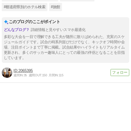
#都道府県別のホテル検索
#旅館
このブログのここがポイント
詳細情報と見やすいスマホ最適化
多彩な大会を一目で理解できる工夫が随所に散りばめられた、充実のスケ
ジュールガイドです。試合の時系列並びだけでなく、キックオフ時間や会
場、注目ポイントまで丁寧に掲載。試合結果やハイライトもリアルタイム
更新され、多くのサッカー趣味人にとっての最強の伴侶となることを目指
しています。
2065395
週間IN:
35
週間OUT:
150
月間IN:
115