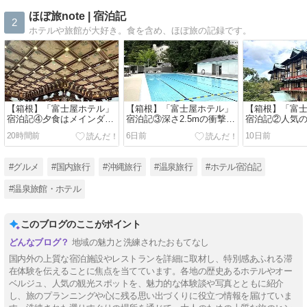
ほぼ旅note | 宿泊記
2
ホテルや旅館が大好き。食を含め、ほぼ旅の記録です。
【箱根】「富士屋ホテル」
【箱根】「富士屋ホテル」
【箱根】「富
宿泊記④夕食はメインダイ
宿泊記③深さ2.5mの衝撃！
宿泊記②人気
ニング「ザ・フジヤ」（登
100年の歴史を誇る夏限定
に泊まって分
20時間前
6日前
10日前
録有形文化財）で伝統のフ
の屋外プールとレトロ可愛
デメリット
レンチコース
い天然温泉プール
#グルメ
#国内旅行
#沖縄旅行
#温泉旅行
#ホテル宿泊記
#温泉旅館・ホテル
このブログのここがポイント
地域の魅力と洗練されたおもてなし
国内外の上質な宿泊施設やレストランを詳細に取材し、特別感あふれる滞
在体験を伝えることに焦点を当てています。各地の歴史あるホテルやオー
ベルジュ、人気の観光スポットを、魅力的な体験談や写真とともに紹介
し、旅のプランニングや心に残る思い出づくりに役立つ情報を届けていま