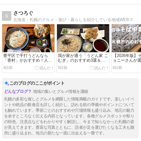
さつろぐ
6
北海道・札幌のグルメ・遊び・暮らしを紹介している地域WEBマガジン ″ジョニーさん“で検索
豊平区で手打うどんなら
我が家が通う「うどん家 こ
【2026年版
「香村」がおすすめ！人気
むぎ」のおすすめ3選＆お
ョニーさんが
メニュー＆覚えておくと役
得なランチや覚えておくと
内の安くて美
4日前
5日前
6日前
立つこと
役立つこと
屋さん10選
このブログのここがポイント
地域の集いとグルメ情報を濃縮
札幌の多彩な催しとグルメを網羅した情報満載のガイドです。楽しいイベ
ントや絶品の飲食店を詳しく紹介し、訪れる前の準備やポイントについて
も触れています。季節ごとのおすすめや穴場情報も盛り込み、地元の魅力
を余すところなく伝える内容となっています。各種グルメスポットや祭り
の特色、注意点などをわかりやすく解説し、今まで知らなかった札幌の姿
が見えてきます。豊富な写真とともに、読者が足を運びたくなる工夫も随
所に盛り込まれ、地元の新たな一面に出会える一冊です。