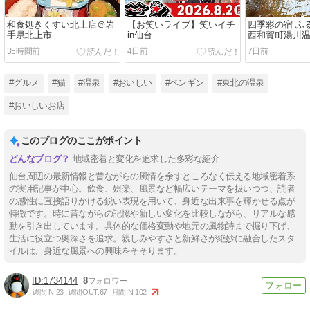
和食処きくすい北上店＠岩
【お笑いライブ】笑いイチ
四季彩の宿 ふ
手県北上市
in仙台
西和賀町湯川
35時間前
4日前
7日前
#グルメ
#猫
#温泉
#おいしい
#ペンギン
#東北の温泉
#おいしいお店
このブログのここがポイント
地域密着と変化を追求した多彩な紹介
仙台周辺の最新情報と昔ながらの風情を余すところなく伝える地域密着系
の実用記事が中心。飲食、娯楽、風景など幅広いテーマを扱いつつ、読者
の感性に直接語りかける鋭い表現を用いて、身近な出来事を輝かせる点が
特徴です。時に昔ながらの記憶や新しい変化を比較しながら、リアルな感
動を引き出しています。具体的な価格変動や地元の風物詩まで掘り下げ、
生活に役立つ奥深さを追求。親しみやすさと新鮮さが絶妙に融合したスタ
イルは、身近な風景への興味をそそります。
1734144
8
週間IN:
23
週間OUT:
67
月間IN:
102