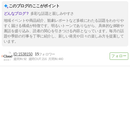
このブログのここがポイント
多彩な話題と親しみやすさ
地域イベントや商品紹介、観劇レポートなど多岐にわたる話題をわかりや
すく届ける構成が特徴です。明るいトーンでありながら、具体的な体験や
裏話を盛り込み、読者の関心を引きつける内容となっています。毎月の話
題や季節の行事を丁寧に紹介し、新しい発見や日々の楽しみ方を提案して
います。
1538150
15
週間IN:
92
週間OUT:
216
月間IN:
440