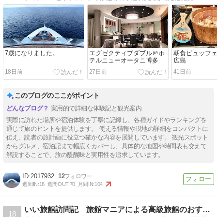
7歳になりました。
エグゼクティブダブル＠ホ
朝食ビュッフ
テルニューオータニ博多
広島
18日前
27日前
41日前
このブログのここがポイント
実用的で詳細な体験記と観光案内
実際に訪れた場所や宿泊体験を丁寧に記録し、各種ガイドやランキングを
通じて旅のヒントを提供します。 使える情報や現地の詳細をコンパクトに
伝え、読者の旅計画に役立つ確かな内容を展開しています。 観光スポット
からグルメ、宿泊記まで幅広くカバーし、具体的な地図や時間表も交えて
解説することで、旅の醍醐味と実用性を追求しています。
2017932
12
週間IN:
18
週間OUT:
70
月間IN:
104
いい旅館訪問記 旅館マニアによる高級旅館のおすすめブログ
18