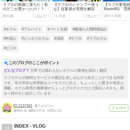
ラブホの面接に落ちた｜私
【ラブホのシャンプー使う
【ラブホ客室
のどこが悪かったの！？
な】従業員が実態を解説
Room901「
85日前
7ヶ月前
2年7ヶ月前
#ホテル
#アルバイト
#パート主婦
#職場の人間関係悩み
#外国人
#ビジネスホテル
#清掃
#ラブホ
#ラブホテル
#ビジホ
このブログのここがポイント
日常では味わえないホテルの裏側を面白く解説
ラブホテルの独特なサービスや裏話を楽しみながら知ることができる内容
です。非日常的な世界観をユーモラスに伝え、ちょっとした驚きや発見も
満載。ホテル業界の裏事情やちょっとグロテスクだけど面白いネタも、明
るく軽やかに紹介しています。
2137341
1
週間IN:
30
週間OUT:
40
月間IN:
105
INDEX - VLOG
11