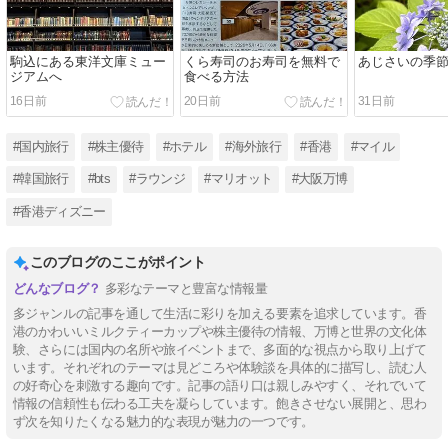
駒込にある東洋文庫ミュー
くら寿司のお寿司を無料で
あじさいの季
ジアムへ
食べる方法
16日前
20日前
31日前
#国内旅行
#株主優待
#ホテル
#海外旅行
#香港
#マイル
#韓国旅行
#bts
#ラウンジ
#マリオット
#大阪万博
#香港ディズニー
このブログのここがポイント
多彩なテーマと豊富な情報量
多ジャンルの記事を通して生活に彩りを加える要素を追求しています。香
港のかわいいミルクティーカップや株主優待の情報、万博と世界の文化体
験、さらには国内の名所や旅イベントまで、多面的な視点から取り上げて
います。それぞれのテーマは見どころや体験談を具体的に描写し、読む人
の好奇心を刺激する趣向です。記事の語り口は親しみやすく、それでいて
情報の信頼性も伝わる工夫を凝らしています。飽きさせない展開と、思わ
ず次を知りたくなる魅力的な表現が魅力の一つです。