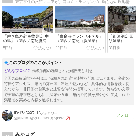
東京在住の旅館マニアが、口コミ・ランキングに頼らない現地情報を紹介するブログ。「その旅館が好きなら、この旅館もおすすめ」というリンクも紹介中。住まいから関東の温泉宿が中心になると思います。
「碧き島の宿 熊野別邸 中
「白良荘グランドホテル」
「那須別邸 回
の島」（関西／南紀勝浦温
（関西／南紀白浜温泉）
須温泉）
泉）
5日前
19日前
33日前
このブログのここがポイント
高級旅館の洗練された施設美と創意
全国の高級旅館を中心に、洗練された宿泊体験を詳細に伝えます。各宿の
特長やアクセス、館内の雰囲気、料理の魅力など、具体的な情報を鋭く捉
えながら、非日常の贅沢さと上質な時間を描写しています。飾らない文章
で実際の滞在感とともに、温泉や食事、館内の特徴を鮮やかに伝え、旅の
満足感を高める内容を追求します。
1745995
16
週間IN:
18
週間OUT:
189
月間IN:
63
みかログ