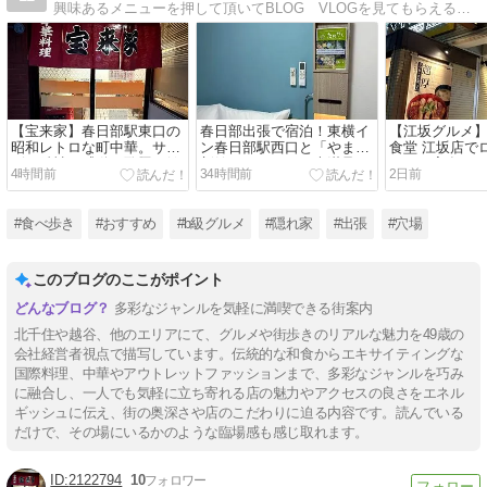
興味あるメニューを押して頂いてBLOG VLOGを見てもらえると嬉しいです。毎日更新は難しいですが、行ったお店、気になる情報を関西より発信していきます。全国出張も行ってますので、全国で気になる情報あれば発信していきます
【宝来家】春日部駅東口の
春日部出張で宿泊！東横イ
【江坂グルメ
昭和レトロな町中華。サー
ン春日部駅西口と「やまや
食堂 江坂店で
ビス精神に感動！酢豚・餃
新館」のランチが大満足で
レーを実食！
4時間前
34時間前
2日前
子・ビールで大満足
した
おかわり無料
#食べ歩き
#おすすめ
#b級グルメ
#隠れ家
#出張
#穴場
このブログのここがポイント
多彩なジャンルを気軽に満喫できる街案内
北千住や越谷、他のエリアにて、グルメや街歩きのリアルな魅力を49歳の
会社経営者視点で描写しています。伝統的な和食からエキサイティングな
国際料理、中華やアウトレットファッションまで、多彩なジャンルを巧み
に融合し、一人でも気軽に立ち寄れる店の魅力やアクセスの良さをエネル
ギッシュに伝え、街の奥深さや店のこだわりに迫る内容です。読んでいる
だけで、その場にいるかのような臨場感も感じ取れます。
2122794
10