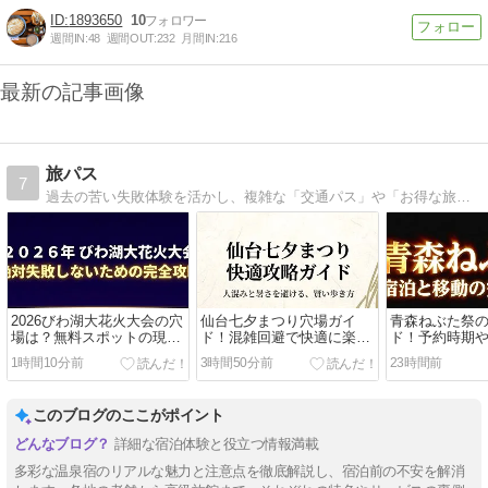
1893650
10
週間IN:
48
週間OUT:
232
月間IN:
216
最新の記事画像
旅パス
7
過去の苦い失敗体験を活かし、複雑な「交通パス」や「お得な旅行術」を初心者向けにわかりやすく翻訳して発信中！公式情報とリアルな体験をベースに、皆様の旅行を「もっと賢く、もっと自由に」するお手伝いをします。
2026びわ湖大花火大会の穴
仙台七夕まつり穴場ガイ
青森ねぶた祭
場は？無料スポットの現実
ド！混雑回避で快適に楽し
ド！予約時期
と攻略法
むおすすめ術
で完全網羅
1時間10分前
3時間50分前
23時間前
このブログのここがポイント
詳細な宿泊体験と役立つ情報満載
多彩な温泉宿のリアルな魅力と注意点を徹底解説し、宿泊前の不安を解消