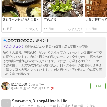
麹を使った体が喜ぶご飯♪
春の足音
大阪万博行っ
4ヶ月前
5ヶ月前
11ヶ月前
このブログのここがポイント
季節の移ろいと日常の瞬間を綴る実用的な記録
宿や食の風景、季節の移り変わりやスタッフのちょっとした出来事を丁寧
に紹介しています。自然や日常の何気ない一コマを交えながら、宿の温か
さや地域の魅力を巧みに伝えています。時には、心温まるエピソードや、
季節の便り、工夫や努力の跡も垣間見え、日々の暮らしの素晴らしさをさ
り気なく語る内容となっています。共感と癒やしを呼び込む、心に寄り添
った文章が特徴です。
1481960
5
週間IN:
20
週間OUT:
60
月間IN:
40
StarwaveのDisney&Hotels Life
17
ディズニーとホテルステイが趣味の子連れ夫婦が綴る忘備録