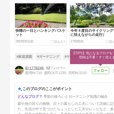
快晴の一日とハンキングバスケ
今年４度目のサイクリング
ット
に怯えながらの走行）
3時間30分前
27時間前
【TIPS】気になるブログを
#家庭菜園
#ガーデニング
#サイクリング
#一条工務店
登録は不要！すぐ使え
1778246
12
週間IN:
710
週間OUT:
1230
月間IN:
3210
那須高原りんどう湖ファミリー
牧場へ
このブログのここがポイント
5日前
季節の移ろいとガーデニング知識の融合
庭や身の回りの植物、日々の暮らしの工夫について詳細に記
た、生活の中で見つけたちょっとした工夫やレシピなど、多