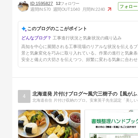
1595827
12
７月も今日で終わりです
週間IN:
570
週間OUT:
1040
月間IN:
2240
ね・・・(^^;)
6日前
このブログのここがポイント
工事進行状況と気象状況の織り込み
高知を中心に展開される工事現場のリアルな状況を伝えるブ
景と気象変化を巧みに取り入れている。作業の進行と気象条
安全と備えの大切さを伝えつつ、頻繁に変わる気象に合わせ
北海道発 片付けブログ〜風穴三樹子の【風が
4