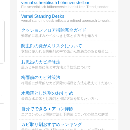
vernal schreibtisch höhenverstellbar
Ein schreibtisch höhenverstellbar ist kein Trend, sondern eine Notwendigkeit für alle, die ihren Körper nicht länger ign
Vernal Standing Desks
vernal standing desk reflects a refined approach to workspace design.
クッションフロア掃除完全ガイド
効果的に黒ずみやベタつきを落とす方法を知ろう
防虫剤の発がんリスクについて
衣類に使われる防虫剤の中で発がん性懸念のある成分はどれ？
お風呂のカビ掃除法
黒カビを簡単に落とす方法と予防策について
梅雨前のカビ対策法
梅雨前に効果的なカビ掃除の場所と方法を教えてください
水垢落とし洗剤のおすすめ
はじめ北海道全域お片付けに伺います。【書類整理ハンドブック】で一生悩まない書類整理をアドバイス。
最適な水垢落とし洗剤と掃除方法を知りたい方へ
自分でできるエアコン掃除
エアコンのカビ掃除方法と予防策についての簡単な解説
カビ取り剤おすすめランキング