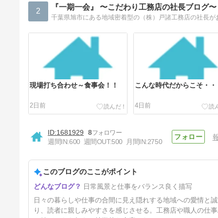
『一期一会』 〜こだわり工務店の社長ブログ〜
2
現場打ち合わせ～食事会！！
こんな時代だからこそ・・
2日前
4日前
1681929
8
週間IN:
600
週間OUT:
500
月間IN:
2750
このブログのここがポイント
震度7の熊本地震が発生！！
日常風景と仕事をバランス良く描写
9日前
日々の暮らしや仕事の合間に見え隠れする地域への愛情と誠
り、読者に親しみやすさを感じさせる。工務店や職人の仕事