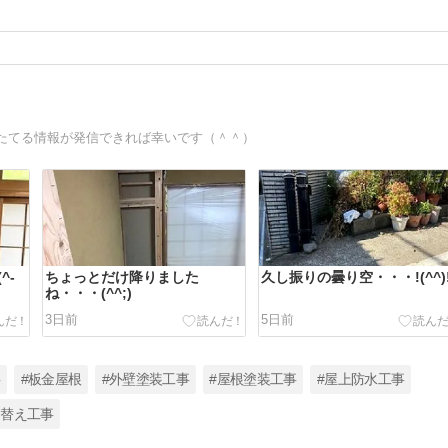
たてる情報が発信できれば幸いです（＾＾）
^-
ちょっとだけ降りました
久し振りの曇り空・・・!(^^)
ね・・・(^^;)
3日前
5日前
事
#板金屋根
#外壁塗装工事
#屋根塗装工事
#屋上防水工事
り替え工事