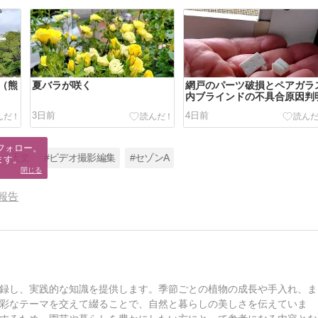
（熊
夏バラが咲く
網戸のパーツ破損とペアガラ
内ブラインドの不具合原因判
3日前
4日前
フォロー。

#天文
#ビデオ撮影編集
#セゾンA
ます。
閉じる
報告
録し、実践的な知識を提供します。季節ごとの植物の成長や手入れ、ま
彩なテーマを交えて綴ることで、自然と暮らしの美しさを伝えていま