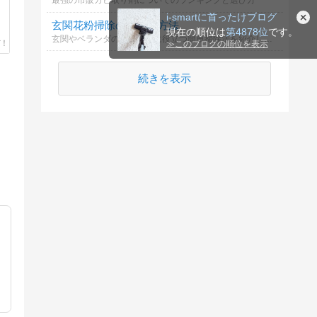
最強の市販カビ取り剤についてのランキングと選び方
i-smartに首ったけブログ
玄関花粉掃除の最適な方法
現在の順位は
第4878位
です。
玄関やベランダの花粉除去に役立つ簡単掃除法を紹介します。
≫
このブログの順位を表示
続きを表示