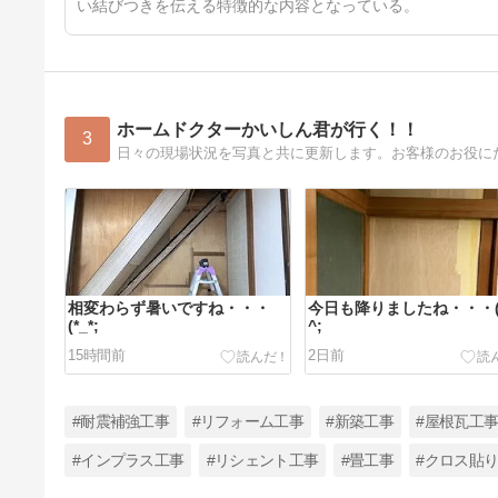
い結びつきを伝える特徴的な内容となっている。
ホームドクターかいしん君が行く！！
3
日々の現場状況を写真と共に更新します。お客様のお役に
相変わらず暑いですね・・・
今日も降りましたね・・・(
(*_*;
^;
15時間前
2日前
#耐震補強工事
#リフォーム工事
#新築工事
#屋根瓦工
#インプラス工事
#リシェント工事
#畳工事
#クロス貼