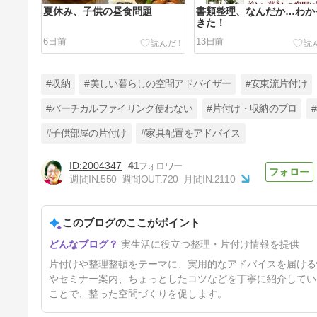
夏休み、子供の昼食問題
書類整理、なんだか…わか
きた！
6日前
13日前
#収納
#美しい暮らしの空間アドバイザー
#安東流片付け
#バーチカルファイリング使わない
#片付け・収納のプロ
#子供部屋の片付け
#家具配置をアドバイス
【募集中】9月期 書類整理
Zoomセミナー
2004347
41
34日前
週間IN:
550
週間OUT:
720
月間IN:
2110
このブログのここがポイント
実生活に役立つ整理・片付け情報を提供
片付けや整理整頓をテーマに、実用的なアドバイスを届ける
やセミナー案内、ちょっとしたコツなどを丁寧に紹介してい
ことで、整った空間づくりを促します。