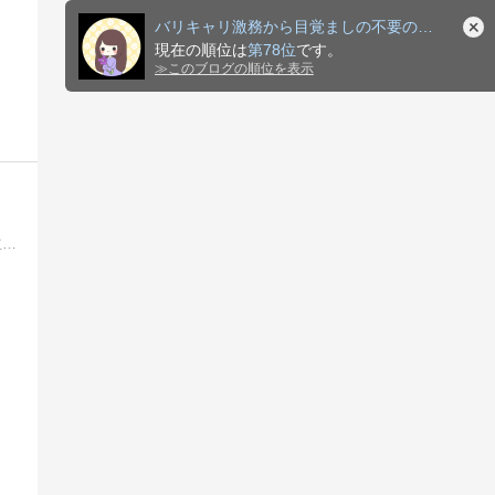
バリキャリ激務から目覚ましの不要の生活になった物語
現在の順位は
第78位
です。
≫
このブログの順位を表示
アフィリエイトで月収３０万を目指す会社員の副業実践記です。アフィリエイトに興味はあるけど・・・と思い悩んでいる人たちに役立つ情報をお届けしていきます！