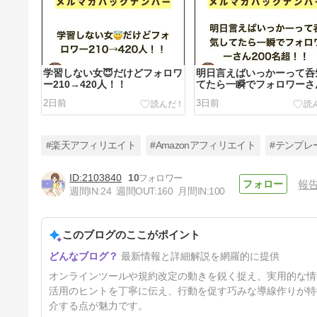
学習しない女😇だけどフォロワ
明日言えばいっかーって呑
ー210→420人！！
てたら一瞬でフォロワーさ
200名超！！
2日前
3日前
#楽天アフィリエイト
#Amazonアフィリエイト
#テンプレ
2103840
10
報
週間IN:
24
週間OUT:
160
月間IN:
100
【23:59まで】アメプロちゃ
ん、現行価格は今夜まで
このブログのここがポイント
6日前
最新情報と詳細解説を網羅的に提供
オンラインツールや規約改定の動きを鋭く捉え、実用的な情
活用のヒントを丁寧に伝え、行動を促す巧みな導線作りが特
介する点が魅力です。