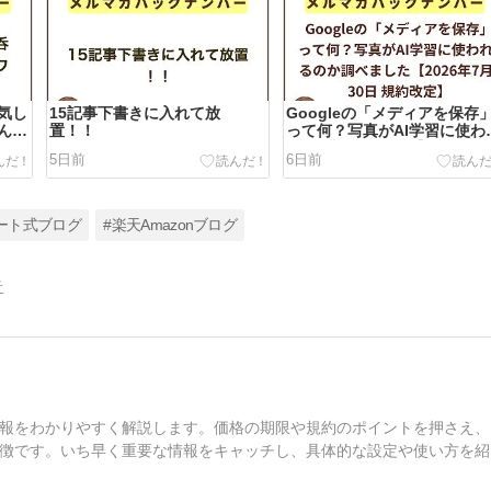
気し
15記事下書きに入れて放
Googleの「メディアを保存
ん
置！！
って何？写真がAI学習に使わ
るのか調べました【2026年7
5日前
6日前
30日 規約改定】
ート式ブログ
#楽天Amazonブログ
告
報をわかりやすく解説します。価格の期限や規約のポイントを押さえ、
徴です。いち早く重要な情報をキャッチし、具体的な設定や使い方を紹