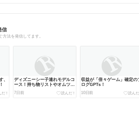
発信
ぐ方法を発信してます。
す、
ディズニーシー子連れモデルコ
収益が「倍々ゲーム」確定の
！
ース！持ち物リストやオムツ替
ログGPTs！
え・混雑対策も解説
7日前
10日前