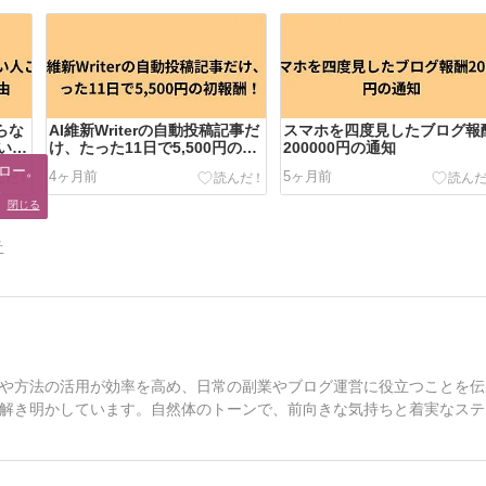
らな
AI維新Writerの自動投稿記事だ
スマホを四度見したブログ報
いい
け、たった11日で5,500円の初
200000円の通知
報酬！
ロー。

4ヶ月前
5ヶ月前
。
閉じる
告
や方法の活用が効率を高め、日常の副業やブログ運営に役立つことを伝
解き明かしています。自然体のトーンで、前向きな気持ちと着実なステ