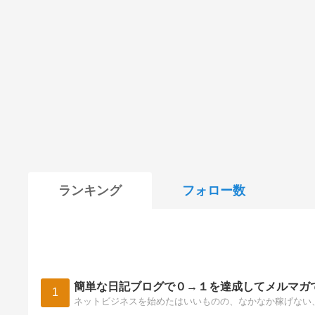
ランキング
フォロー数
簡単な日記ブログで０→１を達成してメルマガ
1