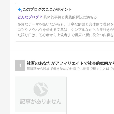
またThreadsで報酬デターーー
ーーーー！！
このブログのここがポイント
14日前
具体的事例と実践的解説に満ちる
多彩なテーマを扱いながらも、丁寧な解説と具体例で理解を
コツやノウハウを伝える文章は、シンプルながらも奥行きが
た語り口は、初心者から上級者まで幅広い層に役立つ内容を
社畜のあなたがアフィリエイトで社会的奴隷か
4
毎日朝から晩まで働き詰めの社畜でも副業で稼ぐことはで