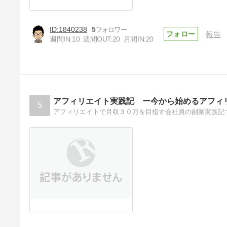
1840238
5
報告
週間IN:
10
週間OUT:
20
月間IN:
20
アフィリエイト実践記 ー今から始めるアフィ
5