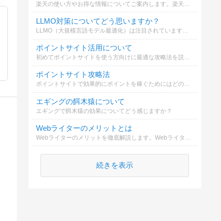
楽天の使い方やお得な情報についてご案内します。楽天市場や楽天カードを効果的に活用するポイントを知ることが大切です。
LLMO対策についてどう思いますか？
LLMO（大規模言語モデル最適化）は注目されていますが、SEOとの違いや対策についてどう考えますか？詳しく解説しています。
ポイントサイト活用について
初めてポイントサイトを使う方向けに最適な攻略法を説明します。簡単に始められるので是非参考にしてください。
ポイントサイト攻略法
ポイントサイトで効果的にポイントを稼ぐためにはどのような方法が必要か選んでください
エギングの餌木猿について
エギングで餌木猿の効果についてどう感じますか？
Webライターのメリットとは
！
Webライターのメリットを徹底解説します。Webライターの魅力や成長のポイントを知り、副業としての可能性を探りましょう。
続きを表示