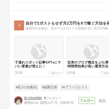
自分で1ポストもせず月2万円をXで稼ぐ方法を
3
運用代行を頼み、自分では1ポストも投稿せずに月2万円稼
子連れスポット記事GPTsにヤ
従来のブログ概念をぶち壊
バい要素が増えた！
時間帯効果が高い運用方法
3日前
6日前
#収入の自動化
#副業主婦
#xアフィリエイト
2042890
5
報告
週間IN:
10
週間OUT:
75
月間IN:
70