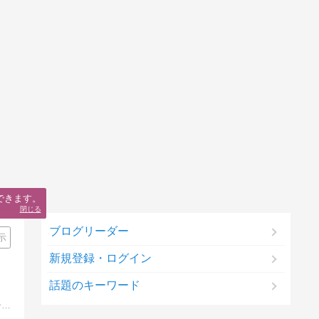
できます。
閉じる
ブログリーダー
示
新規登録・ログイン
話題のキーワード
ネットビジネスを始めたはいいものの、なかなか稼げない、継続できない。そんな状態にありませんか？僕もそんなネットビジネス迷子でしたが、脱却に向けて着実に動いています。いきなり難しいことからじゃなく、簡単なことから始めましょう。