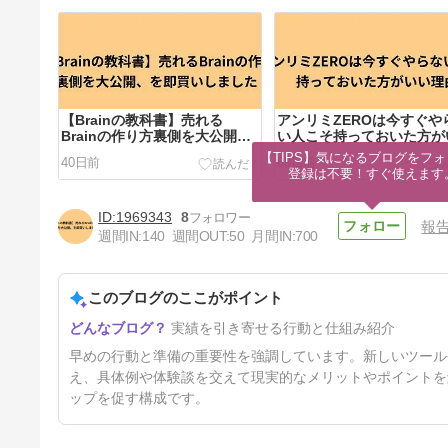
【Brainの教科書】売れる
アンリミZEROは今すぐや
Brainの作り方裏側を大公開、
い人こそ持っておいた方が
を即買いしました！
理由
【TIPS】気になるブログをフォ
40日前
63日前
登録は不要！すぐ使えます
1969343
8
報
週間IN:
140
週間OUT:
50
月間IN:
700
このブログのここがポイント
アメブロの新手法「アメトレ」
実績を引き寄せる行動と仕組み紹介
を買ってみました！
5ヶ月前
早めの行動と準備の重要性を強調しています。新しいツール
え、具体例や体験談を交えて現実的なメリットやポイントを
ップを促す構成です。