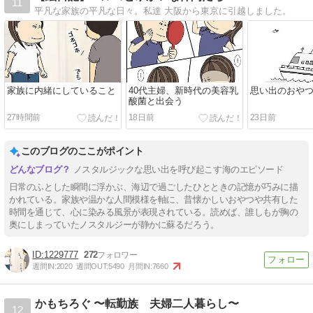
11
平凡な家族の平凡な日々。私達 大阪から東京に引越しました。
家族に内緒にしていること
40代主婦、新時代の美容乳
思い出のおや
酸菌と出会う
27時間前
18日前
23日前
このブログのここがポイント
ノスタルジックな思い出を呼び起こす海のエピソード
日常のふとした瞬間に浮かぶ、海辺で過ごしたひとときの記憶が巧みに描
かれている。家族や温かな人間模様を軸に、昔懐かしいおやつや共有した
時間を通じて、心に染みる風景が表現されている。読めば、誰しもが胸の
奥にしまっていたノスタルジーが静かに蘇るだろう。
1229777
272
週間IN:
2020
週間OUT:
5490
月間IN:
7660
かもちろぐ 〜転勤族 夫婦二人暮らし〜
12