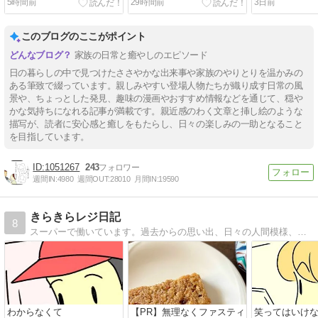
5時間前
29時間前
3日前
このブログのここがポイント
家族の日常と癒やしのエピソード
日の暮らしの中で見つけたささやかな出来事や家族のやりとりを温かみの
ある筆致で綴っています。親しみやすい登場人物たちが織り成す日常の風
景や、ちょっとした発見、趣味の漫画やおすすめ情報などを通じて、穏や
かな気持ちになれる記事が満載です。親近感のわく文章と挿し絵のような
描写が、読者に安心感と癒しをもたらし、日々の楽しみの一助となること
を目指しています。
1051267
243
週間IN:
4980
週間OUT:
28010
月間IN:
19590
きらきらレジ日記
8
スーパーで働いています。過去からの思い出、日々の人間模様、私目線のレジあるある等を描いています。
わからなくて
【PR】無理なくファスティ
笑ってはいけ