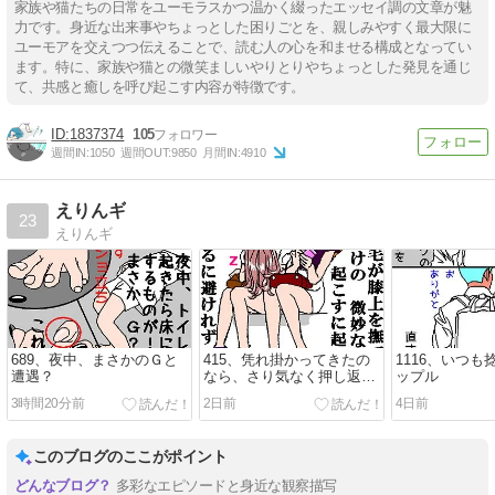
家族や猫たちの日常をユーモラスかつ温かく綴ったエッセイ調の文章が魅
力です。身近な出来事やちょっとした困りごとを、親しみやすく最大限に
ユーモアを交えつつ伝えることで、読む人の心を和ませる構成となってい
ます。特に、家族や猫との微笑ましいやりとりやちょっとした発見を通じ
て、共感と癒しを呼び起こす内容が特徴です。
1837374
105
週間IN:
1050
週間OUT:
9850
月間IN:
4910
えりんギ
23
えりんギ
689、夜中、まさかのＧと
415、凭れ掛かってきたの
1116、いつ
遭遇？
なら、さり気なく押し返し
ップル
て起こすこともできるんだ
3時間20分前
2日前
4日前
けど…
このブログのここがポイント
多彩なエピソードと身近な観察描写