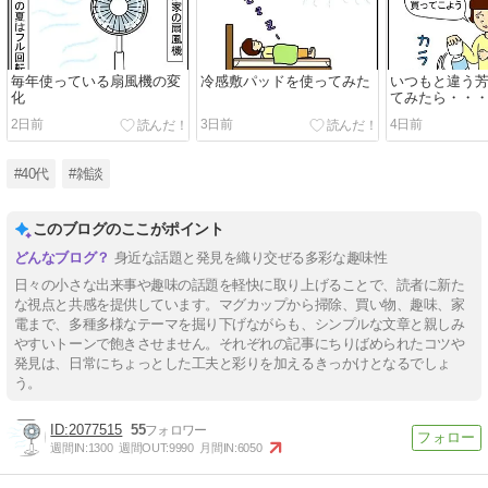
毎年使っている扇風機の変
冷感敷パッドを使ってみた
いつもと違う
化
てみたら・・
2日前
3日前
4日前
#40代
#雑談
このブログのここがポイント
身近な話題と発見を織り交ぜる多彩な趣味性
日々の小さな出来事や趣味の話題を軽快に取り上げることで、読者に新た
な視点と共感を提供しています。マグカップから掃除、買い物、趣味、家
電まで、多種多様なテーマを掘り下げながらも、シンプルな文章と親しみ
やすいトーンで飽きさせません。それぞれの記事にちりばめられたコツや
発見は、日常にちょっとした工夫と彩りを加えるきっかけとなるでしょ
う。
2077515
55
週間IN:
1300
週間OUT:
9990
月間IN:
6050