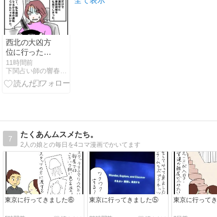
全て表示
西北の大凶方
位に行ったら
車の運転は慎
11時間前
下関占い師の響春の占い絵日記
重に
たくあんムスメたち。
7
2人の娘との毎日を4コマ漫画でかいてます
東京に行ってきました⑥
東京に行ってきました⑤
東京に行って