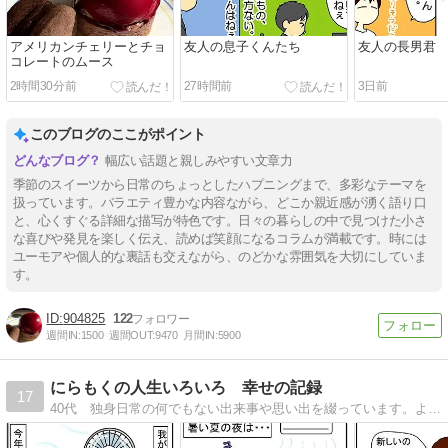
アメリカンチェリーとチョ
友人の息子くんたち
友人の長男君
コレートのムース
2時間30分前
27時間前
3日前
このブログのここがポイント
幅広い話題と親しみやすい文章力
季節のスイーツから日常のちょっとしたハプニングまで、多彩なテーマを
扱っています。バラエティ豊かな内容ながら、どこか親近感が湧く語り口
と、心くすぐる詳細な描写が特色です。日々の暮らしの中で見つけた小さ
な喜びや発見を楽しく伝え、読めば笑顔になるコラムが満載です。時には
ユーモアや個人的な裏話も交えながら、のどかな雰囲気を大切にしていま
す。
904825
122
週間IN:
1500
週間OUT:
9470
月間IN:
5900
にらもくの人生いろいろ 幸せの記録
17
40代 独身日常の何でもない出来事や思い出を綴っています。よろしくお願いいたします。