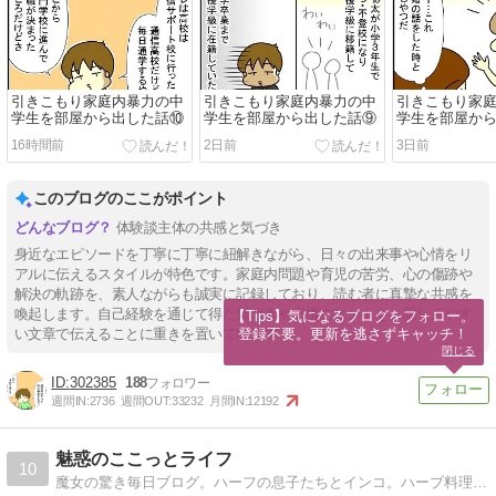
引きこもり家庭内暴力の中
引きこもり家庭内暴力の中
引きこもり家
学生を部屋から出した話⑩
学生を部屋から出した話⑨
学生を部屋か
16時間前
2日前
3日前
このブログのここがポイント
体験談主体の共感と気づき
身近なエピソードを丁寧に丁寧に紐解きながら、日々の出来事や心情をリ
アルに伝えるスタイルが特色です。家庭内問題や育児の苦労、心の傷跡や
解決の軌跡を、素人ながらも誠実に記録しており、読む者に真摯な共感を
喚起します。自己経験を通じて得た気づきや支援のヒントを、親しみやす
【Tips】気になるブログをフォロー。

登録不要。更新を逃さずキャッチ！
い文章で伝えることに重きを置いています。
閉じる
302385
188
週間IN:
2736
週間OUT:
33232
月間IN:
12192
魅惑のここっとライフ
10
魔女の驚き毎日ブログ。ハーフの息子たちとインコ。ハーブ料理本出版しました！