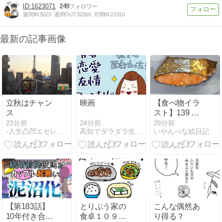
1623071
249
週間IN:
5020
週間OUT:
32360
月間IN:
23310
最新の記事画像
立秋はチャン
映画
【食べ物イラ
ス
スト】139 こ
んがり焼き目
24分前
23分前
29分前
高知でダラダラ生きてます
-人生凸凹エセレブ漫画-
いやんべな絵日記
の焼き鮭
【第183話】
とりぶう家の
こんな偶然あ
10年付き合っ
食卓１０９～
り得る？