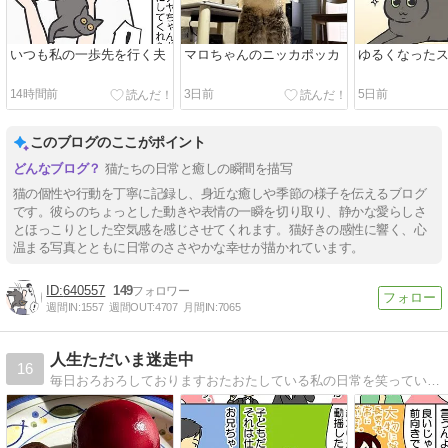
いつも私の一歩先を行く夫
マロちゃんのニッカポッカ
ゆるくなった
14時間前
3日前
5日前
このブログのここがポイント
猫たちの日常と癒しの瞬間を描写
猫の個性や行動を丁寧に記録し、身近な癒しや季節の様子を伝えるブログ
です。彼らのちょっとした動きや表情の一瞬を切り取り、静かな愛らしさ
とほっこりとした空気感を感じさせてくれます。猫好きの感性に響く、心
温まる写真とともに日常のささやかな幸せが描かれています。
640557
149
週間IN:
1557
週間OUT:
4707
月間IN:
7065
人生ただいま迷走中
16
毎日おろおろしておりますおたおたしている私の日常を笑っていただければこれ幸い