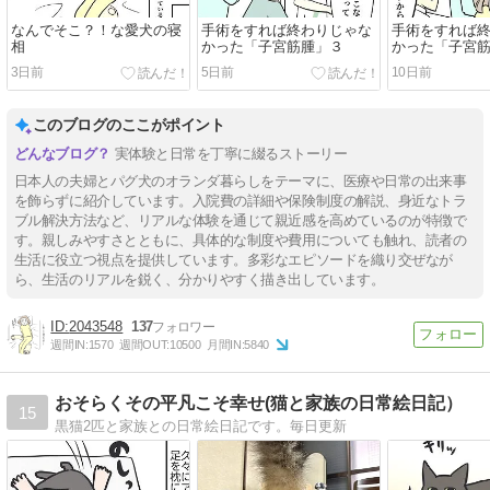
なんでそこ？！な愛犬の寝
手術をすれば終わりじゃな
手術をすれば
相
かった「子宮筋腫」３
かった「子宮
3日前
5日前
10日前
このブログのここがポイント
実体験と日常を丁寧に綴るストーリー
日本人の夫婦とパグ犬のオランダ暮らしをテーマに、医療や日常の出来事
を飾らずに紹介しています。入院費の詳細や保険制度の解説、身近なトラ
ブル解決方法など、リアルな体験を通じて親近感を高めているのが特徴で
す。親しみやすさとともに、具体的な制度や費用についても触れ、読者の
生活に役立つ視点を提供しています。多彩なエピソードを織り交ぜなが
ら、生活のリアルを鋭く、分かりやすく描き出しています。
2043548
137
週間IN:
1570
週間OUT:
10500
月間IN:
5840
おそらくその平凡こそ幸せ(猫と家族の日常絵日記）
15
黒猫2匹と家族との日常絵日記です。毎日更新