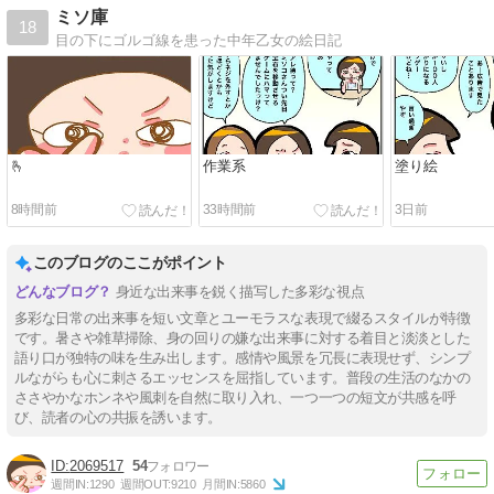
ミソ庫
18
目の下にゴルゴ線を患った中年乙女の絵日記
🫰
作業系
塗り絵
8時間前
33時間前
3日前
このブログのここがポイント
身近な出来事を鋭く描写した多彩な視点
多彩な日常の出来事を短い文章とユーモラスな表現で綴るスタイルが特徴
です。暑さや雑草掃除、身の回りの嫌な出来事に対する着目と淡淡とした
語り口が独特の味を生み出します。感情や風景を冗長に表現せず、シンプ
ルながらも心に刺さるエッセンスを屈指しています。普段の生活のなかの
ささやかなホンネや風刺を自然に取り入れ、一つ一つの短文が共感を呼
び、読者の心の共振を誘います。
2069517
54
週間IN:
1290
週間OUT:
9210
月間IN:
5860