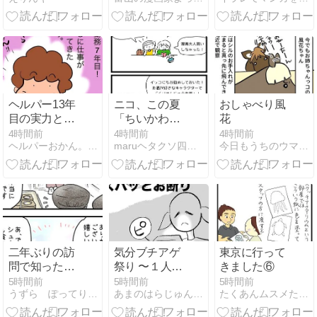
ャンペーン開
始！
ヘルパー13年
ニコ、この夏
おしゃべり風
目の実力と真
「ちいかわ」
花
実
にハマる。
4時間前
4時間前
4時間前
ヘルパーおかん。介護とか、二世帯同居とかマンガ。
maruヘタクソ四コマ日記
今日もうちのウマコが騒いでる
二年ぶりの訪
気分ブチアゲ
東京に行って
問で知った新
祭り 〜１人カ
きました⑥
作の洋菓子
ラオケ②〜
5時間前
5時間前
5時間前
うずら ぽってり して ます。
あまのはらじゅんのさまよえる日常
たくあんムスメたち。
【群馬で夏休
み⑨】