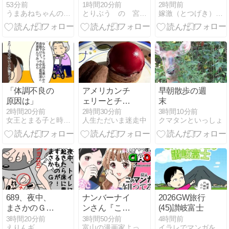
た結婚前提彼
このにおいは
53分前
1時間20分前
2時間前
うまあねちゃんのまけまけ日記
とりぶう の 宮古島日記
嫁激（とつげき）北フランス家族
氏とカップル
外食のにおい
起業して泥沼
化したはなし
「体調不良の
アメリカンチ
早朝散歩の週
原因は」
ェリーとチョ
末
コレートのム
2時間20分前
2時間30分前
3時間10分前
女王とまる子と時々ファミリー
人生ただいま迷走中
クマタンといっしょ
ース
689、夜中、
ナンバーナイ
2026GW旅行
まさかのＧと
ンさん『この
(45)讃岐富士
遭遇？
同人マンガ知
3時間20分前
3時間50分前
4時間前
えりんギ
富山の漫画家よっしーの超適糖なブログ
イラレでマンガを描く
ってる？』キ