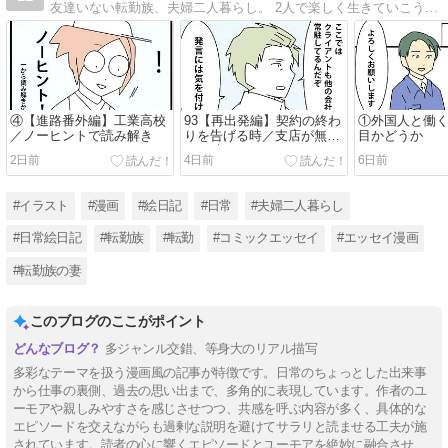
友達いない転勤族、夫婦二人暮らし。 2人で楽しく生きていこうと決めました。 日常の事など。
④【進路番外編】工業高校
93【再出発編】契約の終わ
①外国人と働
／ノーヒントで読み解き
りを告げる時／支店が無く
目かどうか
なる時９
2日前
4日前
6日前
#イラスト
#漫画
#絵日記
#日常
#夫婦二人暮らし
#日常絵日記
#転勤族
#転勤
#コミックエッセイ
#エッセイ漫画
#転勤族の妻
このブログのここがポイント
多ジャンル交錯、等身大のリアル描写
多彩なテーマを扱う漫画風の記事が特徴です。日常のちょっとした出来事
から仕事の裏側、過去の思い出まで、多角的に表現しています。作者のユ
ーモアや親しみやすさを感じさせつつ、共感を呼ぶ内容が多く、具体的な
エピソードを交えながらも過剰な説明を避けてサラリと読ませる工夫が施
されています。読者の心に響くエピソードとユーモアを絶妙に融合させ、