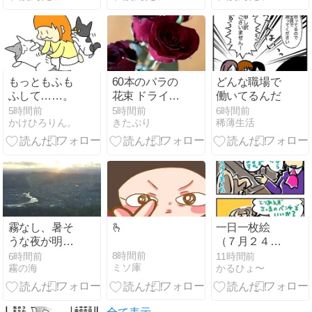
もっともふも
60本のバラの
どんな職場で
ふして……。
花束 ドライフ
働いてるんだ
ラワーや押し
5時間前
5時間前
6時間前
かけひろりん。
きたぷり
稀薄生活
花へ
霧なし、暑そ
🫰
一日一枚絵
うな夜が明け
（７月２４日
る
分）
8時間前
6時間前
11時間前
ミソ庫
霧の海
かるひょ〜