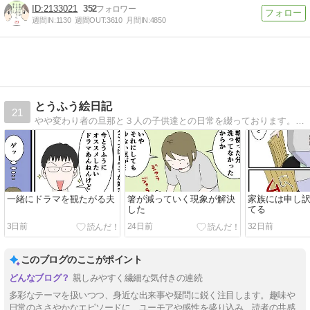
2133021
352
週間IN:
1130
週間OUT:
3610
月間IN:
4850
とうふう絵日記
21
やや変わり者の旦那と３人の子供達との日常を綴っております。ブログリニューアルしました。
一緒にドラマを観たがる夫
箸が減っていく現象が解決
家族には申し
した
てる
3日前
24日前
32日前
このブログのここがポイント
親しみやすく繊細な気付きの連続
多彩なテーマを扱いつつ、身近な出来事や疑問に鋭く注目します。趣味や
日常のささやかなエピソードに、ユーモアや感性を盛り込み、読者の共感