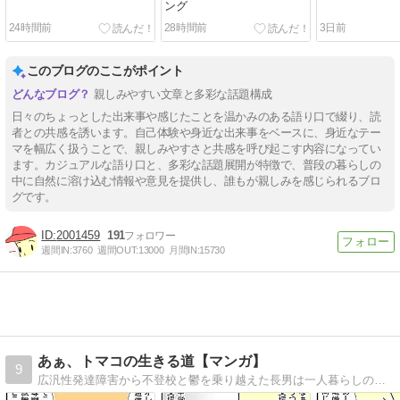
ング
24時間前
28時間前
3日前
このブログのここがポイント
親しみやすい文章と多彩な話題構成
日々のちょっとした出来事や感じたことを温かみのある語り口で綴り、読
者との共感を誘います。自己体験や身近な出来事をベースに、身近なテー
マを幅広く扱うことで、親しみやすさと共感を呼び起こす内容になってい
ます。カジュアルな語り口と、多彩な話題展開が特徴で、普段の暮らしの
中に自然に溶け込む情報や意見を提供し、誰もが親しみを感じられるブロ
グです。
2001459
191
週間IN:
3760
週間OUT:
13000
月間IN:
15730
あぁ、トマコの生きる道【マンガ】
9
広汎性発達障害から不登校と鬱を乗り越えた長男は一人暮らしの社会人二年生。ADHDを抱えた次男は社会人一年生。発達障害３兄弟を育てる母トマコの４〜１６コママンガ。