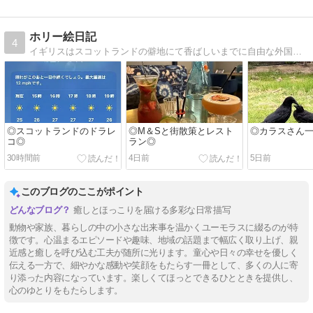
ホリー絵日記
4
イギリスはスコットランドの僻地にて香ばしいまでに自由な外国人夫と年子の娘達に振り回される日常を描いてます。
◎スコットランドのドラレ
◎M＆Sと街散策とレスト
◎カラスさん
コ◎
ラン◎
30時間前
4日前
5日前
このブログのここがポイント
癒しとほっこりを届ける多彩な日常描写
動物や家族、暮らしの中の小さな出来事を温かくユーモラスに綴るのが特
徴です。心温まるエピソードや趣味、地域の話題まで幅広く取り上げ、親
近感と癒しを呼び込む工夫が随所に光ります。童心や日々の幸せを優しく
伝える一方で、細やかな感動や笑顔をもたらす一冊として、多くの人に寄
り添った内容になっています。楽しくてほっとできるひとときを提供し、
心のゆとりをもたらします。