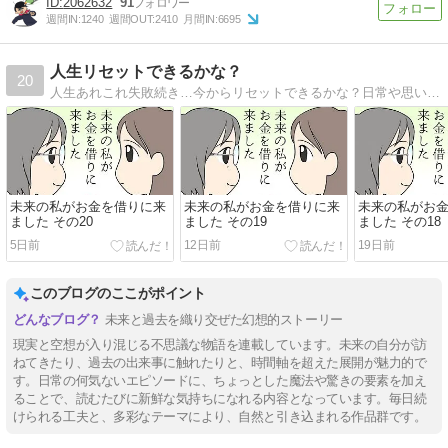
2062632
91
週間IN:
1240
週間OUT:
2410
月間IN:
6695
人生リセットできるかな？
20
人生あれこれ失敗続き…今からリセットできるかな？日常や思い出、創作、パロディ…その他もろもろ何でもありのマンガブログです。
未来の私がお金を借りに来
未来の私がお金を借りに来
未来の私がお
ました その20
ました その19
ました その18
5日前
12日前
19日前
このブログのここがポイント
未来と過去を織り交ぜた幻想的ストーリー
現実と空想が入り混じる不思議な物語を連載しています。未来の自分が訪
ねてきたり、過去の出来事に触れたりと、時間軸を超えた展開が魅力的で
す。日常の何気ないエピソードに、ちょっとした魔法や驚きの要素を加え
ることで、読むたびに新鮮な気持ちになれる内容となっています。毎日続
けられる工夫と、多彩なテーマにより、自然と引き込まれる作品群です。