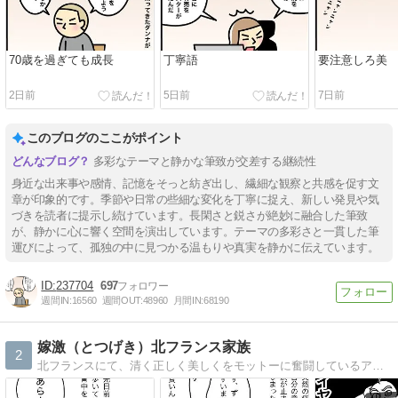
70歳を過ぎても成長
丁寧語
要注意しろ美
2日前
5日前
7日前
このブログのここがポイント
多彩なテーマと静かな筆致が交差する継続性
身近な出来事や感情、記憶をそっと紡ぎ出し、繊細な観察と共感を促す文
章が印象的です。季節や日常の些細な変化を丁寧に捉え、新しい発見や気
づきを読者に提示し続けています。長閑さと鋭さが絶妙に融合した筆致
が、静かに心に響く空間を演出しています。テーマの多彩さと一貫した筆
運びによって、孤独の中に見つかる温もりや真実を静かに伝えています。
237704
697
週間IN:
16560
週間OUT:
48960
月間IN:
68190
嫁激（とつげき）北フランス家族
2
北フランスにて、清く正しく美しくをモットーに奮闘しているアラサー母の絵日記です。