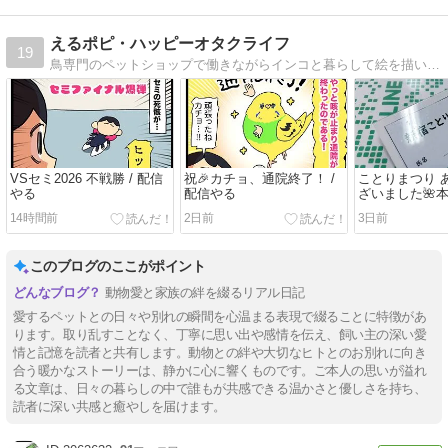
えるポピ・ハッピーオタクライフ
19
鳥専門のペットショップで働きながらインコと暮らして絵を描いてゲームするオタクの絵日記
VSセミ2026 不戦勝 / 配信
祝🎉カチョ、通院終了！ /
ことりまつり 
やる
配信やる
ざいました🌺
14時間前
2日前
3日前
このブログのここがポイント
動物愛と家族の絆を綴るリアル日記
愛するペットとの日々や別れの瞬間を心温まる表現で綴ることに特徴があ
ります。取り乱すことなく、丁寧に思い出や感情を伝え、飼い主の深い愛
情と記憶を読者と共有します。動物との絆や大切なヒトとのお別れに向き
合う暖かなストーリーは、静かに心に響くものです。ご本人の思いが溢れ
る文章は、日々の暮らしの中で誰もが共感できる温かさと優しさを持ち、
読者に深い共感と癒やしを届けます。