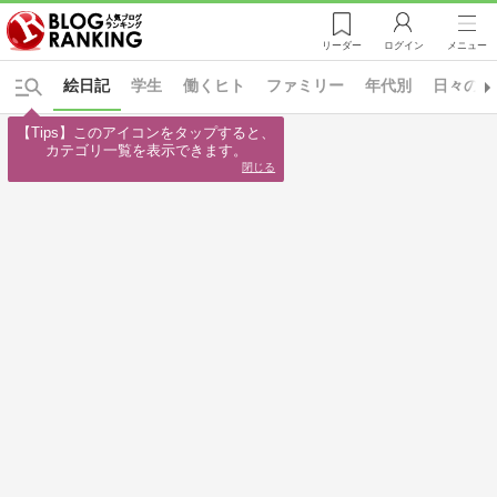
リーダー
ログイン
メニュー
絵日記
学生
働くヒト
ファミリー
年代別
日々の出
【Tips】このアイコンをタップすると、

カテゴリ一覧を表示できます。
閉じる