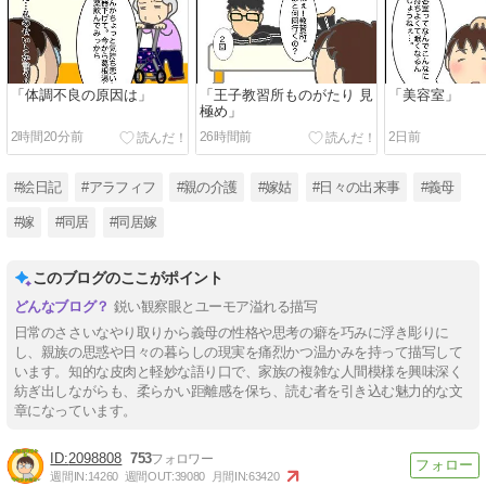
「体調不良の原因は」
「王子教習所ものがたり 見
「美容室」
極め」
2時間20分前
26時間前
2日前
#絵日記
#アラフィフ
#親の介護
#嫁姑
#日々の出来事
#義母
#嫁
#同居
#同居嫁
このブログのここがポイント
鋭い観察眼とユーモア溢れる描写
日常のささいなやり取りから義母の性格や思考の癖を巧みに浮き彫りに
し、親族の思惑や日々の暮らしの現実を痛烈かつ温かみを持って描写して
います。知的な皮肉と軽妙な語り口で、家族の複雑な人間模様を興味深く
紡ぎ出しながらも、柔らかい距離感を保ち、読む者を引き込む魅力的な文
章になっています。
2098808
753
週間IN:
14260
週間OUT:
39080
月間IN:
63420