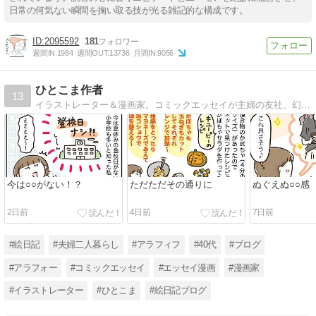
日常の何気ない瞬間を掬い取る技が光る雑記的な構成です。
2095592
181
週間IN:
1984
週間OUT:
13736
月間IN:
9056
ひとこま作者
13
イラストレーター＆漫画家。コミックエッセイが主婦の友社、幻冬舎、KADOKAWA、芳文社、イースト・プレス、ダイヤモンド社などから発売中です。
今は○○がない！？
ただただその通りに
ぬぐえぬ○○感
2日前
4日前
7日前
#絵日記
#夫婦二人暮らし
#アラフィフ
#40代
#ブログ
#アラフォー
#コミックエッセイ
#エッセイ漫画
#漫画家
#イラストレーター
#ひとこま
#絵日記ブログ