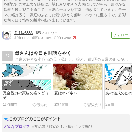
を呼び起こす工夫が随所に。親しみやすさを大切にしながらも、細やかな
観察と鋭い視点を通じて、日常の一コマを丁寧に描き出しています。テー
マの幅は広く、家庭のふとした気づきから趣味、ペットに至るまで、多彩
な切り口で情報の断片を紡ぎ出しています。
1146333
183
週間IN:
1120
週間OUT:
4680
月間IN:
3590
母さんは今日も世話をやく
22
お家大好きな小心者の母（私）と、娘と、猫3匹の日常のまんがです。（夫もたまに…）。
完全脱力の家猫の姿をどう
夏はネバネバ
あの儀式のた
ぞ
16時間前
23時間前
2日前
このブログのここがポイント
日常のほのぼのとした癒やしと観察力