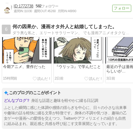
1772738
582
週間IN:
11030
週間OUT:
45260
月間IN:
46990
何の因果か、漫画オタ外人と結婚してしまった。
6
ダラ奥な私と、エリートサラリーマン、 でも漫画アニメオタクな外国人夫との日常について、 毎日更新しています。
今期アニメ、豊作だった
『ウリッコ』で学んだこと
最近の子は漫
らしいが…
15時間前
2日前
3日前
このブログのここがポイント
身近な話題と趣味を軽やかに綴る日記調
ふとした瞬間に感じた体調や感情の揺らぎを中心に、日々の小さな出来事
や趣味の話を軽快に綴る文章が特徴です。身体の不調や気づき、趣味の乙
女ゲーや漫画への愛情を交えつつ、Twitterやアフィリエイトの紹介も自然
に組み込まれ、親近感と共感を呼び起こす文章展開となっています。