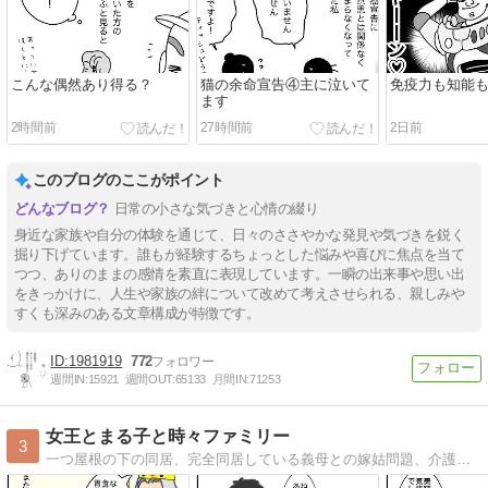
こんな偶然あり得る？
猫の余命宣告④主に泣いて
免疫力も知能
ます
2時間前
27時間前
2日前
このブログのここがポイント
日常の小さな気づきと心情の綴り
身近な家族や自分の体験を通じて、日々のささやかな発見や気づきを鋭く
掘り下げています。誰もが経験するちょっとした悩みや喜びに焦点を当て
つつ、ありのままの感情を素直に表現しています。一瞬の出来事や思い出
をきっかけに、人生や家族の絆について改めて考えさせられる、親しみや
すくも深みのある文章構成が特徴です。
1981919
772
週間IN:
15921
週間OUT:
65133
月間IN:
71253
女王とまる子と時々ファミリー
3
一つ屋根の下の同居、完全同居している義母との嫁姑問題、介護に対する嫁の愚痴メインのブログです。