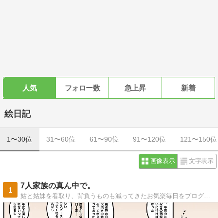
人気
フォロー数
急上昇
新着
絵日記
1〜30位
31〜60位
61〜90位
91〜120位
121〜150位
画像表示
文字表示
7人家族の真ん中で。
1
姑と姑妹を看取り、背負うものも減ってきたお気楽毎日をブログで更新。心に描いた夫婦の未来予想図は思ったとおりにかなえられていくのか…？