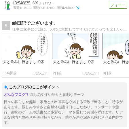
546875
609
週間IN:
13910
週間OUT:
40150
月間IN:
61000
絵日記でございます。
5
仕事に家事に介護に、50代は大忙しです！だけどとっても楽しい♪そんな日常を絵日記で書いています。
夫と飲みに行きまして③
夫と飲みに行きまして②
夫と飲みに行
15時間前
2日前
3日前
このブログのここがポイント
親しみやすい語りと多彩なテーマ
日々の暮らしや趣味、家族との出来事を心温まる筆致で綴ることに特徴が
あります。親しみやすさと自然体な語り口にこだわり、コンサートや旅
行、趣味のゲームや読書など多彩なテーマを通じて共感を呼びます。リア
ルな感情と気軽さを併せ持ちながら、華やかさや深みも感じさせる内容で
す。