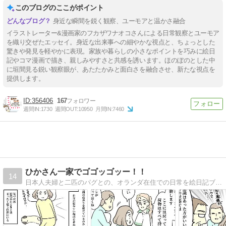
このブログのここがポイント
身近な瞬間を鋭く観察、ユーモアと温かさ融合
イラストレーター&漫画家のフカザワナオコさんによる日常観察とユーモア
を織り交ぜたエッセイ。身近な出来事への細やかな視点と、ちょっとした
驚きや発見を軽やかに表現。家族や暮らしの小さなポイントを巧みに絵日
記やコマ漫画で描き、親しみやすさと共感を誘います。ほのぼのとした中
に垣間見る鋭い観察眼が、あたたかみと面白さを融合させ、新たな視点を
提供します。
356406
167
週間IN:
1730
週間OUT:
10950
月間IN:
7460
ひかさん一家でゴゴッゴッー！！
14
日本人夫婦と二匹のパグとの、オランダ在住での日常を絵日記ブログで描いてます。