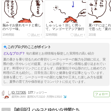
脳みそお疲れモードと癒し
しゅっしゅ！涼しく潤っ
夏バテにはこ
のベリー味。
て、マンゴーでアジア旅行
で思った『夏
15時間前
32時間前
2日前
このブログのここがポイント
旬の素材とお得情報を駆使した実用性の高い紹介
夏の暑さを乗り切るための青切りシークヮーサーの魅力を詳細に伝え、実
際の使い方やレシピの提案、さらにお得なクーポン情報も盛り込まれてい
ます。料理やドリンクにとどまらず、自家製出汁や山形のだしと絡めての
料理の工夫も紹介し、日常生活に彩りと健康を促す記事となっています。
全体を通じて、シークヮーサーの新たな魅力や工夫した楽しみ方を提案
し、夏季の育て方や保存術までコンパクトに伝えています。
727305
177
週間IN:
2680
週間OUT:
21110
月間IN:
13510
【絵日記】ハルコとゆかいな仲間たち