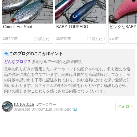
Cordell Hot Spot
BABY TORPEDO
ピンクなBABY
10時間前
25時間前
2日前
このブログのここがポイント
多彩なルアー紹介と詳細解説
長年の釣り好きが愛用したルアーやロッドの紹介を中心に、釣り歴史や逸
品の詳細に焦点を当てています。記事は具体的な商品情報だけでなく、そ
の背景や思い出も丁寧に記述されており、釣り道具に対する深い愛情と知
識が伝わります。各アイテムの年代や特徴をわかりやすく解説しながら、
釣りの楽しさやこだわりを感じさせる内容となっています。
1070116
3
週間IN:
380
週間OUT:
1110
月間IN:
1420