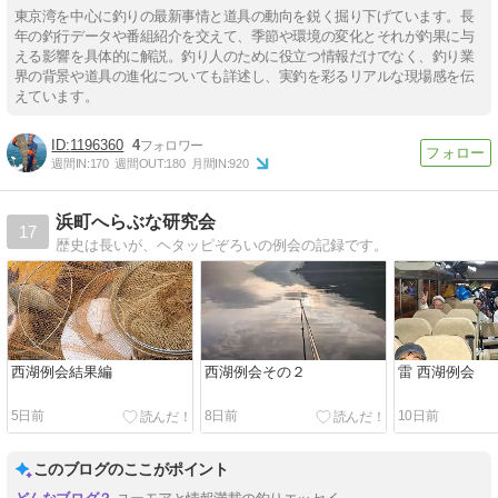
東京湾を中心に釣りの最新事情と道具の動向を鋭く掘り下げています。長
年の釣行データや番組紹介を交えて、季節や環境の変化とそれが釣果に与
える影響を具体的に解説。釣り人のために役立つ情報だけでなく、釣り業
界の背景や道具の進化についても詳述し、実釣を彩るリアルな現場感を伝
えています。
1196360
4
週間IN:
170
週間OUT:
180
月間IN:
920
浜町へらぶな研究会
17
歴史は長いが、ヘタッピぞろいの例会の記録です。
西湖例会結果編
西湖例会その２
雷 西湖例会
5日前
8日前
10日前
このブログのここがポイント