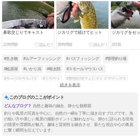
鼻歌交じりでキャスト
ジカリグで続けてヒット
ジカリグをセ
11時間前
35時間前
2日前
#生き物
#ルアーフィッシング
#バスフィッシング
#管理釣り場
#桧原湖
#いかり潟
#蛙太郎
#スモールマウスバス
#ラージマウスバス
#トラウト
#那須白河フォレストスプリングス
続きを表示
#カエル
このブログのここがポイント
自然と趣味の融合、静かな観察眼
釣りや風景の写真を中心に、自然の一瞬を丁寧に描き出すブログです。魚
の狙い方や美しい風景の撮影ポイントに触れながら、静かに語られる現地
の情景や雰囲気が魅力。趣味と芸術性を融合させ、新たな視点や心の奥底
に響く瞬間を伝えています。