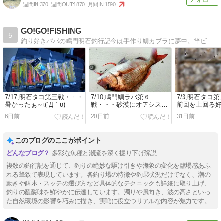
週間IN:
370
週間OUT:
1870
月間IN:
1590
GO!GO!FISHING
5
釣り好きパパの鳴門明石釣行記今は手作り鯛カブラに夢中。竿ビシや手釣りで頑張ってます。
7/17,明石タコ第三戦・・・
7/10,鳴門鯛ラバ第６
7/3,明石タコ
暑かったぁ～ι(´Д｀υ)
戦・・・砂漠にオアシス的
前回を上回る好
一日だった
6日前
20日前
31日前
このブログのここがポイント
多彩な魚種と潮流を深く掘り下げ解説
複数の釣行記を通じて、釣りの絶妙な駆け引きや海象の変化を臨場感あふ
れる筆致で表現しています。各釣り場の特徴や釣果状況だけでなく、潮の
動きや餌木・スッテの選び方など具体的なテクニックも詳細に取り上げ、
釣りの醍醐味を鮮やかに伝達しています。濁りや風向き、波の高さといっ
た自然環境の影響を巧みに描き、実戦に役立つリアルな内容が魅力です。