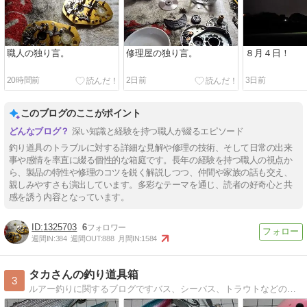
職人の独り言。
修理屋の独り言。
８月４日！
20時間前
2日前
3日前
このブログのここがポイント
深い知識と経験を持つ職人が綴るエピソード
釣り道具のトラブルに対する詳細な見解や修理の技術、そして日常の出来
事や感情を率直に綴る個性的な箱庭です。長年の経験を持つ職人の視点か
ら、製品の特性や修理のコツを鋭く解説しつつ、仲間や家族の話も交え、
親しみやすさも演出しています。多彩なテーマを通じ、読者の好奇心と共
感を誘う内容となっています。
1325703
6
週間IN:
384
週間OUT:
888
月間IN:
1584
タカさんの釣り道具箱
3
ルアー釣りに関するブログですバス、シーバス、トラウトなどの釣行記、釣り道具、ルアー製作、フライなど