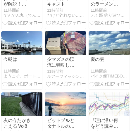
が解説！
キャスト
のラーメン
FishmanBC4
が、脳が飛ぶ
11時間前
11時間前
11時間前
でんでん丸（でんでんまる店長）のブログ
だけど釣れない… Saltyfish
ふく郎 釣り遊びの森
610MXHにつ
ほど美味かっ
いて！をアッ
た件
プしました！
今朝は
夕マズメの渓
夏の雲
流に特攻して
みた
11時間前
11時間前
11時間前
ようこそ、ボートヤード
バイク便TIMEBOX社長ブログ２
ルアーフィッシングジャーナル
友のうたがき
ピットブルと
「理に沿い何
こえる Vol8
タナトルの違
をどう読み取