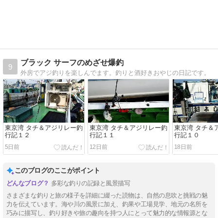
ブラック サーフのめざせ爆釣
9
外房でアジ釣りを楽しんでます。釣りと酒好きおやじの日記です。
東京湾 タチ＆アジリレー釣
東京湾 タチ＆アジリレー釣
東京湾 タチ＆
行記１２
行記１１
行記１０
5日前
12日前
18日前
このブログのここがポイント
多彩な釣りの記録と風景描写
さまざまな釣りと旅の様子を詳細に綴った読物は、自然の息吹と挑戦の魅
力を伝えています。海や川の風景に加え、釣果や工場見学、地元の名所を
巧みに描写し、釣り好きや旅の趣向を持つ人にとって魅力的な情報源とな