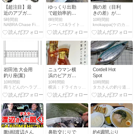
【超注目】最
ゆっくり出勤
腕の差（目利
近のアブガル
で超効率的ナ
きの差）がは
シアのリール
ナマール
っきり出まし
5時間前
8時間前
10時間前
NABRA Chase Fishing
シーバス&ライトゲームな日々
knokappa(ケのカッパ)釣行記 ヘラ時々ロック
がヤバい！
た！！
岩田池 大会用
ニュウマン横
Cordell Hot
釣り座(案)
浜のビアガー
Spot
デン
10時間前
10時間前
10時間前
両うどんのヘラブナ釣り
横浜：ドライカットの美容室 kokua blog
タカさんの釣り道具箱
[動画]渡辺さん
鼻歌交じりで
約4週間ぶり