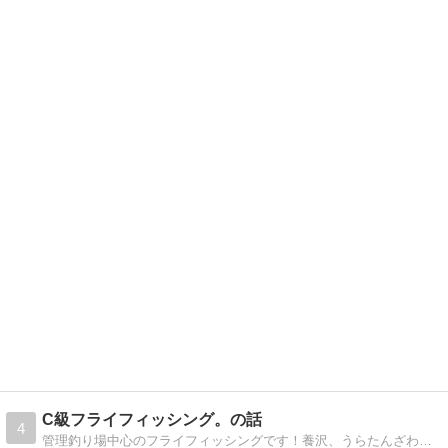
C級フライフィッシング。の話
4
管理釣り場中心のフライフィッシングです！養沢、うらたんざわ、忍野、芦ノ湖、王禅寺、(かつては)秋川湖などで、C級レベルでも十分楽しんでいます！