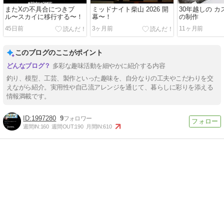
またXの不具合につきブ
ミッドナイト柴山 2026 開
30年越しの 
ル〜スカイに移行する〜！
幕〜！
の制作
45日前
3ヶ月前
11ヶ月前
このブログのここがポイント
多彩な趣味活動を細やかに紹介する内容
釣り、模型、工芸、製作といった趣味を、自分なりの工夫やこだわりを交
えながら紹介。実用性や自己流アレンジを通じて、暮らしに彩りを添える
情報満載です。
1997280
9
週間IN:
160
週間OUT:
190
月間IN:
610