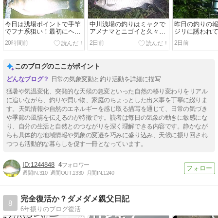
今日は浅場ポイントで手竿
中川浅場の釣りはミャクで
昨日の釣りの
でフナ系狙い！最初にヘラ
アメナマとニゴイと久々の
ジリに誘われ
ブナ37㎝ゲットでビック
フナ！！中川の釣り
鯉狙いもオデ
20時間前
2日前
2日前
リ！！中川の釣り
川の釣り
このブログのここがポイント
日常の気象変動と釣り活動を詳細に描写
猛暑や気温変化、突発的な天候の急変といった自然の移り変わりをリアル
に追いながら、釣りや買い物、家庭のちょっとした出来事を丁寧に綴りま
す。天気情報や自然のエネルギーを感じ取る描写を通じて、日常の気づき
や季節の風情を伝えるのが特徴です。読者は毎日の気象の動きに敏感にな
り、自分の生活と自然とのつながりを深く理解できる内容です。静かなが
らも具体的な地域情報や気象の変遷を巧みに盛り込み、天候に振り回され
つつも活動的な暮らしを促す一冊となっています。
1244848
4
週間IN:
310
週間OUT:
1330
月間IN:
1240
完全復活か？ダメダメ親父日記
8
6年振りのブログ復活