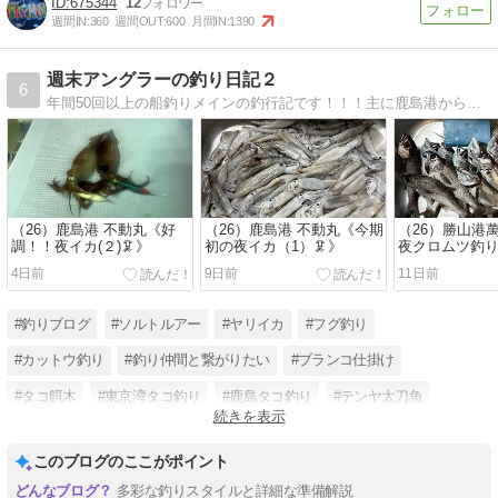
675344
12
週間IN:
360
週間OUT:
600
月間IN:
1390
週末アングラーの釣り日記２
6
年間50回以上の船釣りメインの釣行記です！！！主に鹿島港から出船します。イカ、タコ、フグ、ヒラメがメインになります。あまり釣れませんが、新しい釣法や仕掛け、特餌、釣果情報などを紹介します。毎週リアルな情報を失敗談含めてお伝えします。
（26）鹿島港 不動丸《好
（26）鹿島港 不動丸《今期
（26）勝山港
調！！夜イカ(２)🦑》
初の夜イカ（1）🦑》
夜クロムツ釣り
4日前
9日前
11日前
#釣りブログ
#ソルトルアー
#ヤリイカ
#フグ釣り
#カットウ釣り
#釣り仲間と繋がりたい
#ブランコ仕掛け
#タコ餌木
#東京湾タコ釣り
#鹿島タコ釣り
#テンヤ太刀魚
続きを表示
#トラフグ釣り
このブログのここがポイント
多彩な釣りスタイルと詳細な準備解説