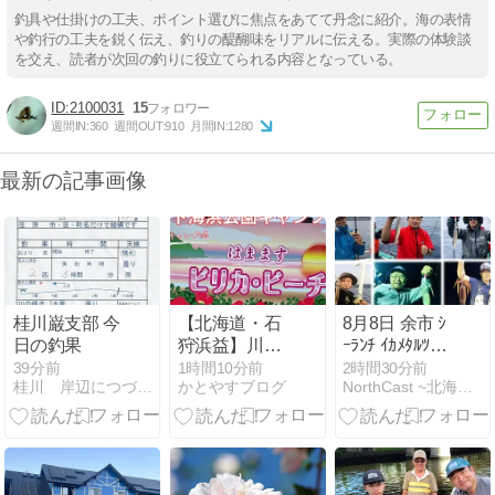
釣具や仕掛けの工夫、ポイント選びに焦点をあてて丹念に紹介。海の表情
や釣行の工夫を鋭く伝え、釣りの醍醐味をリアルに伝える。実際の体験談
を交え、読者が次回の釣りに役立てられる内容となっている。
2100031
15
週間IN:
360
週間OUT:
910
月間IN:
1280
最新の記事画像
桂川巌支部 今
【北海道・石
8月8日 余市 ｼ
日の釣果
狩浜益】川下
ｰﾗﾝﾁ ｲｶﾒﾀﾙﾂｱｰ
海浜公園キャ
中止のご連絡
39分前
1時間10分前
2時間30分前
桂川 岸辺につづく牧野原
かとやすブログ
NorthCast ~北海道 ~
ンプ場｜川下
海水浴場（は
まますピリ
カ・ビーチ）
で海水浴も楽