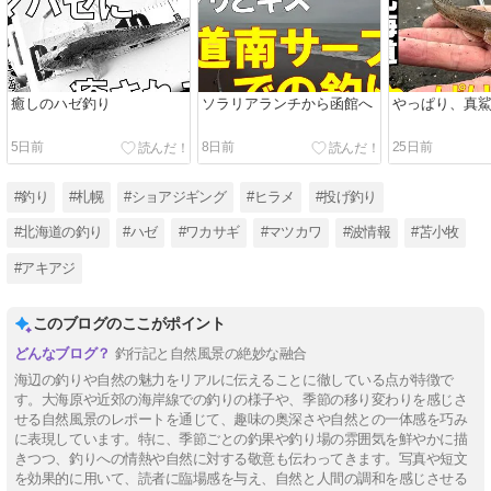
癒しのハゼ釣り
ソラリアランチから函館へ
やっぱり、真
5日前
8日前
25日前
#釣り
#札幌
#ショアジギング
#ヒラメ
#投げ釣り
#北海道の釣り
#ハゼ
#ワカサギ
#マツカワ
#波情報
#苫小牧
#アキアジ
このブログのここがポイント
釣行記と自然風景の絶妙な融合
海辺の釣りや自然の魅力をリアルに伝えることに徹している点が特徴で
す。大海原や近郊の海岸線での釣りの様子や、季節の移り変わりを感じさ
せる自然風景のレポートを通じて、趣味の奥深さや自然との一体感を巧み
に表現しています。特に、季節ごとの釣果や釣り場の雰囲気を鮮やかに描
きつつ、釣りへの情熱や自然に対する敬意も伝わってきます。写真や短文
を効果的に用いて、読者に臨場感を与え、自然と人間の調和を感じさせる