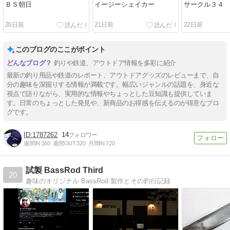
ＢＳ朝日
イージーシェイカー
サークル３４
20日前
21日前
22日前
このブログのここがポイント
釣りや鉄道、アウトドア情報を多彩に紹介
最新の釣り用品や鉄道のレポート、アウトドアグッズのレビューまで、自
分の趣味を深掘りする情報が満載です。幅広いジャンルの話題を、身近な
視点で語りながら、実用的な情報やちょっとした豆知識も提供していま
す。日常のちょっとした発見や、新商品のお得感を伝えるのが得意なブロ
グです。
1787262
14
週間IN:
160
週間OUT:
320
月間IN:
720
試製 BassRod Third
20
趣味のオリジナル BassRod 製作とその釣行記録