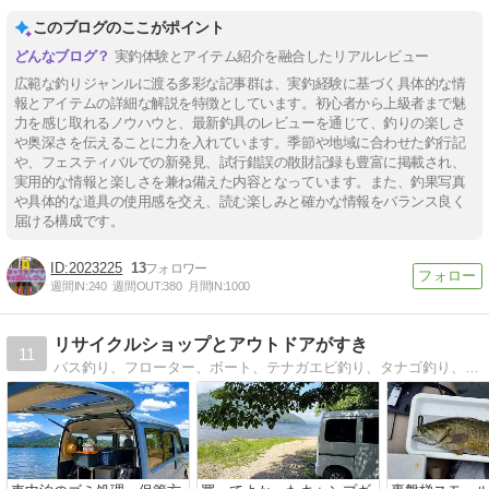
このブログのここがポイント
実釣体験とアイテム紹介を融合したリアルレビュー
広範な釣りジャンルに渡る多彩な記事群は、実釣経験に基づく具体的な情
報とアイテムの詳細な解説を特徴としています。初心者から上級者まで魅
力を感じ取れるノウハウと、最新釣具のレビューを通じて、釣りの楽しさ
や奥深さを伝えることに力を入れています。季節や地域に合わせた釣行記
や、フェスティバルでの新発見、試行錯誤の散財記録も豊富に掲載され、
実用的な情報と楽しさを兼ね備えた内容となっています。また、釣果写真
や具体的な道具の使用感を交え、読む楽しみと確かな情報をバランス良く
届ける構成です。
2023225
13
週間IN:
240
週間OUT:
380
月間IN:
1000
リサイクルショップとアウトドアがすき
11
バス釣り、フローター、ボート、テナガエビ釣り、タナゴ釣り、時々キャンプのことも書いてます。ainiで釣り体験も開催してます。