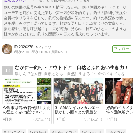
ユーモアと情報満載の釣りエッセイ
釣りの釣果や風景を生き生きと描写しながら、釣り仲間のキャラクターや
ユーモアを随所に交えた楽しい雰囲気が印象的です。釣りの詳細な実況や
会員のやり取りを通じて、釣行の臨場感を伝えつつ、釣りの奥深さや愉し
さを親しみやすく語っています。軽妙な語り口と冗談交じりの文章から、
親近感や共感を呼び起こす工夫が随所に見られ、日常のひとコマのような
軽やかさとともに、釣りの醍醐味を伝える構成になっています。
2026278
4
週間IN:
170
週間OUT:
360
月間IN:
570
なかにー釣り・アウトドア 自然とふれあい生き力！
18
楽しんでなんぼ♪自然とともに自然に生きる！生命のドキドキを感じて活きたいから〜『なかにーの釣り・アウトドア行脚』
今週末は若桜(若桜郷土文化
SEAMAN イカメタル🦑～
好釣のイカメタ
の里たくみの館)でネイチャ
懐かしい面々との貴重な時
沖〜遊漁船クレイ
ークラブイベント🎫
間
4日前
11日前
17日前
#サンライン
#バス釣り
#明石タイラバ
#イカメタル
#タイラバ