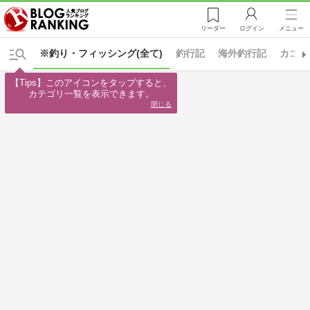
リーダー
ログイン
メニュー
※釣り・フィッシング(全て)
釣行記
海外釣行記
カゴ釣
【Tips】このアイコンをタップすると、

カテゴリ一覧を表示できます。
閉じる