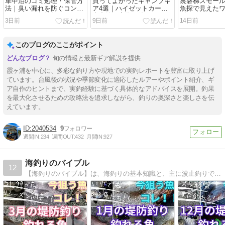
車中泊のゴミ処理・保管方
買ってよかったキャンプギ
裏磐梯スモール
法｜臭い漏れを防ぐコンテ
ア4選｜ハイゼットカーゴ
魚探で見えた
ナボックス収納術
車中泊で実際に使ってみた
ビパターン
3日前
9日前
14日前
このブログのここがポイント
旬の情報と最新ギア解説を提供
霞ヶ浦を中心に、多彩な釣り方や現地での実釣レポートを豊富に取り上げ
ています。台風後の状況や季節変化に適応したルアーやポイント紹介、ギ
ア自作のヒントまで、実釣経験に基づく具体的なアドバイスを展開。釣果
を最大化させるための攻略法を追求しながら、釣りの奥深さと楽しさを伝
えています。
2040534
9
週間IN:
234
週間OUT:
432
月間IN:
927
海釣りのバイブル
12
【海釣りのバイブル】は、海釣りの基本知識と、主に波止釣りで釣れる魚種別に、仕掛けやタックル、釣り方などを初心者さんにも分かりやすく紹介した釣りガイドです。