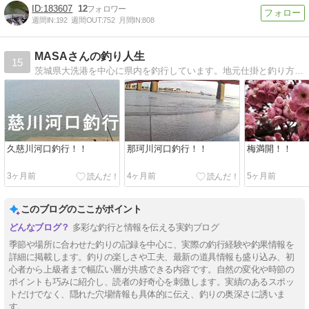
183607
12
週間IN:
192
週間OUT:
752
月間IN:
808
MASAさんの釣り人生
15
茨城県大洗港を中心に県内を釣行しています。地元仕掛と釣り方も紹介しています。
久慈川河口釣行！！
那珂川河口釣行！！
梅満開！！
3ヶ月前
4ヶ月前
5ヶ月前
このブログのここがポイント
多彩な釣行と情報を伝える実釣ブログ
季節や場所に合わせた釣りの記録を中心に、実際の釣行経験や釣果情報を
詳細に掲載します。釣りの楽しさや工夫、最新の道具情報も盛り込み、初
心者から上級者まで幅広い層が共感できる内容です。自然の変化や時節の
ポイントも巧みに紹介し、読者の好奇心を刺激します。実績のあるスポッ
トだけでなく、隠れた穴場情報も具体的に伝え、釣りの奥深さに誘いま
す。