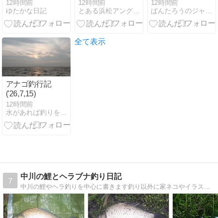
いは色だけ？
るのか？」
12時間前
12時間前
12時間前
ゆたかな日記
とある浜松アングラーの一生
ぱんたろうのジャズを聴きながらFX
公式スペック
で比較するシ
マノPEライン
どっち購入判
全て表示
断
アナゴ釣行記
('26,7,15)
12時間前
水があれば釣りをする｜Ameba (アメーバ)
中川の鯉とヘラブナ釣り日記
7
中川の鯉やヘラ釣りを中心に書きます釣り以外に家ネコやイラストや日常のことも書きたいと思ってます