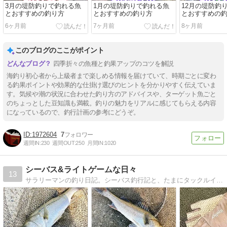
3月の堤防釣りで釣れる魚
1月の堤防釣りで釣れる魚
12月の堤防釣
とおすすめの釣り方
とおすすめの釣り方
とおすすめの
6ヶ月前
7ヶ月前
8ヶ月前
このブログのここがポイント
四季折々の魚種と釣果アップのコツを解説
海釣り初心者から上級者まで楽しめる情報を届けていて、時期ごとに変わ
る釣果ポイントや効果的な仕掛け選びのヒントを分かりやすく伝えていま
す。気候や潮の状況に合わせた釣り方のアドバイスや、ターゲット魚ごと
のちょっとした豆知識も満載。釣りの魅力をリアルに感じてもらえる内容
になっているので、釣行計画の参考にどうぞ。
1972604
7
週間IN:
230
週間OUT:
250
月間IN:
1020
シーバス&ライトゲームな日々
13
サラリーマンの釣り日記。シーバス釣行記と、たまにタックルインプレも書きます。2023/4から福岡在住。