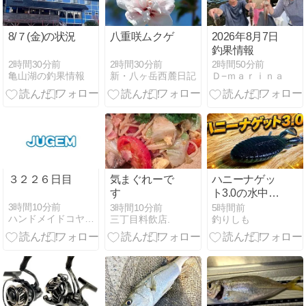
しめる無料キ
ャンプ場
8/７(金)の状況
八重咲ムクゲ
2026年8月7日
釣果情報
2時間30分前
2時間30分前
2時間50分前
亀山湖の釣果情報
新・八ヶ岳西麓日記
Ｄ−ｍａｒｉｎａ
３２２６日目
気まぐれーで
ハニーナゲッ
す
ト3.0の水中映
像や重さなど
3時間10分前
3時間10分前
5時間前
ハンドメイドコヤマルアー
三丁目料飲店.
釣りしも