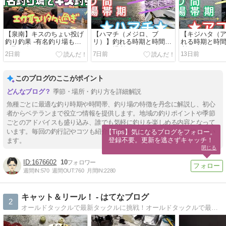
【泉南】キスのちょい投げ
【ハマチ（メジロ、ブ
【キジハタ（
釣り釣果 -有名釣り場もエ
リ）】釣れる時期と時間、
れる時期と時
サ取り多し-
釣れる場所
所
2日前
7日前
13日前
このブログのここがポイント
季節・場所・釣り方を詳細解説
魚種ごとに最適な釣り時期や時間帯、釣り場の特徴を丹念に解説し、初心
者からベテランまで役立つ情報を提供します。地域の釣りポイントや季節
ごとのアドバイスも盛り込み、誰でも気軽に釣りを楽しめる内容となって
います。毎回の釣行記やコツも紹介し、釣りの奥深さと楽しさを伝えてい
【Tips】気になるブログをフォロー。

登録不要。更新を逃さずキャッチ！
ます。
閉じる
1676602
10
週間IN:
570
週間OUT:
760
月間IN:
2280
キャット＆リール！ - はてなブログ
2
オールドタックルで最新タックルに挑戦！オールドタックルで最新タックルに挑みます！