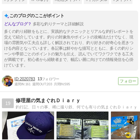
このブログのここがポイント
多彩な釣りテーマと詳細解説
多くの釣り経験をもとに、実践的なテクニックとリアルな釣行レポートを
交えて紹介しています。釣りの対象魚やポイントの攻略法だけでなく、現
場の雰囲気や工夫点も詳しく解説されており、釣り好きの好奇心を惹きつ
ける内容となっています。各記事は鮮やかな描写とともに、多くの釣りシ
ーンや季節ごとのポイントの魅力も伝え、読んでいてワクワクできる工夫
が満載です。初心者から経験者まで、幅広い層に向けての情報発信を心掛
けています。
2020783
13
週間IN:
161
週間OUT:
203
月間IN:
595
修理屋の気まぐれＤｉａｒｙ
19
釣行記、日々の事、稀に撮り鉄、何でも有りの気まぐれＤｉａｒｙ