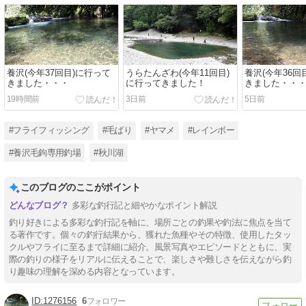
養沢(今年37回目)に行って
うらたんざわ(今年11回目)
養沢(今年36回
きました・・・
に行ってきました！
きました・・
19時間前
3日前
5日前
#フライフィッシング
#毛ばり
#ヤマメ
#レインボー
#養沢毛鉤専用釣場
#秋川湖
このブログのここがポイント
多彩な釣行記と細やかなポイント解説
釣り好きによる多彩な釣行記を軸に、場所ごとの釣果や釣法に焦点を当て
る著作です。個々の釣行結果から、獲れた魚種やその特徴、使用したタッ
クルやフライに至るまで詳細に紹介。風景写真やエピソードとともに、実
際の釣りの様子をリアルに伝えることで、楽しさや難しさを伝えながら釣
り趣味の理解を深める内容となっています。
1276156
6