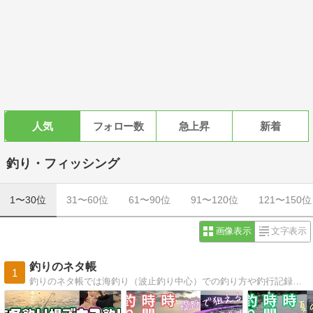
人気
フォロー数
急上昇
新着
釣り・フィッシング
1〜30位
31〜60位
61〜90位
91〜120位
121〜150位
画像表示
文字表示
釣りのネタ帳
1
釣りのネタ帳では海釣り（波止釣り中心）での釣り方や釣行記録を中心に、タックルや便利グッズなどのお役立ち情報も綴っています！！