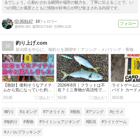
るでしょう。心動かされる瞬間や場所の魅力を、丁寧に伝えることで、い
つの間にか風景とともに情熱や好奇心が呼び覚まされる内容です。
959147
10
週間IN:
250
週間OUT:
640
月間IN:
1120
釣り上げ.com
10
新潟県を中心に、海釣りを満喫中！アジング・メバリング・青物・アオリイカ・シーバス・フラットフィッシュなど季節のターゲットを狙っています♪釣具の紹介やインプレなども掲載しています！！
【散財】便利そうなアイテ
2026年8月｜フラットは不
ライトゲーム
ムから気になっていた釣具
在？ミニ青物が高活性でし
バイト カード
など色々と購入しました♪
た！-新潟県上越-ライトシ
レビュー
2日前
5日前
10日前
ョアジギング
#釣り
#エギング
#アオリイカ
#根魚
#アジング
#ヒラメ
#海釣り
#青物
#ライトショアジギング
#新潟
#ライトゲーム
#メバルプラッキング