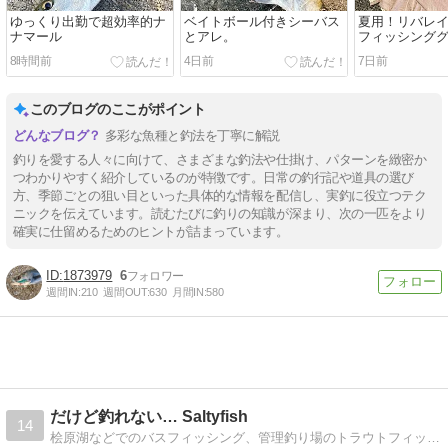
ゆっくり出勤で超効率的ナ
ベイトボール付きシーバス
夏用！リバレイ
ナマール
とアレ。
フィッシング
8時間前
4日前
7日前
このブログのここがポイント
多彩な魚種と釣法を丁寧に解説
釣りを愛する人々に向けて、さまざまな釣法や仕掛け、パターンを緻密か
つわかりやすく紹介しているのが特徴です。日常の釣行記や道具の選び
方、季節ごとの狙い目といった具体的な情報を配信し、実釣に役立つテク
ニックを伝えています。読むたびに釣りの知識が深まり、次の一匹をより
確実に仕留めるためのヒントが詰まっています。
1873979
6
週間IN:
210
週間OUT:
630
月間IN:
580
だけど釣れない… Saltyfish
14
桧原湖などでのバスフィッシング、管理釣り場のトラウトフィッシング、自然のこと、生き物のこと、町のことなどを写真や動画とともにアップしています。