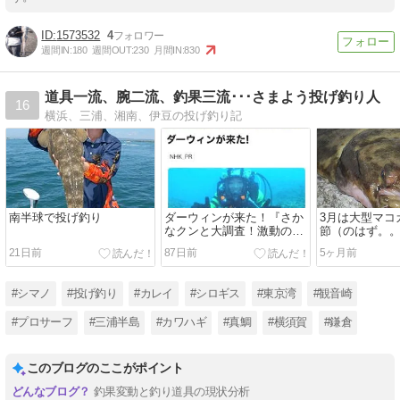
1573532
4
週間IN:
180
週間OUT:
230
月間IN:
830
道具一流、腕二流、釣果三流･･･さまよう投げ釣り人
16
横浜、三浦、湘南、伊豆の投げ釣り記
南半球で投げ釣り
ダーウィンが来た！『さか
3月は大型マコ
なクンと大調査！激動の東
節（のはず。
京湾』
21日前
87日前
5ヶ月前
#シマノ
#投げ釣り
#カレイ
#シロギス
#東京湾
#観音崎
#プロサーフ
#三浦半島
#カワハギ
#真鯛
#横須賀
#鎌倉
このブログのここがポイント
釣果変動と釣り道具の現状分析