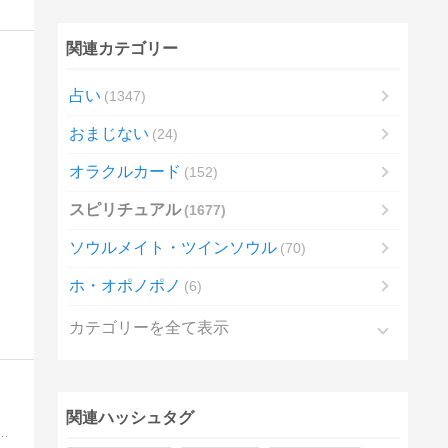
関連カテゴリー
占い
1347
おまじない
24
オラクルカード
152
スピリチュアル
1677
ソウルメイト・ツインソウル
70
ホ・オポノポノ
6
カテゴリーを全て表示
関連ハッシュタグ
アル」と「開運」のブログです。「幸せや開運を望む方」や「今のあなたの運気」をアップしたい方にお勧めです。