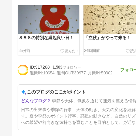
８８８の特別な縁起良い日！
「立秋」がやって来る！
35分前
24時間前
917268
1,503
週間IN:
10654
週間OUT:
39977
月間IN:
50302
このブログのここがポイント
「暑い日」に！
季節や天体、気象を通じて運気を整える情
5日前
日常の出来事や季節の行事、天体の動き、天気の変化を紐解
す。夏や季節のポイント行事、惑星の動きなど、自然のリズ
への希望や前向きな気持ちを育むことを目的として、身近な