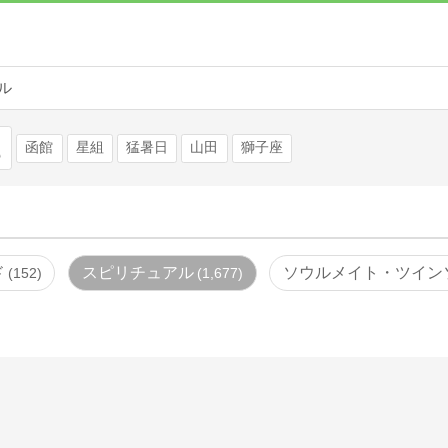
ル
検索
函館
星組
猛暑日
山田
獅子座
ド
スピリチュアル
ソウルメイト・ツイン
152
1,677