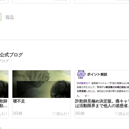
報告
司公式ブログ
ブログ
欺師
寝不足
詐欺師見極め決定版。痛キャ
勘違
は活動限界まで他人の迷惑省
ずに元気に活動する。
2日前
3日前