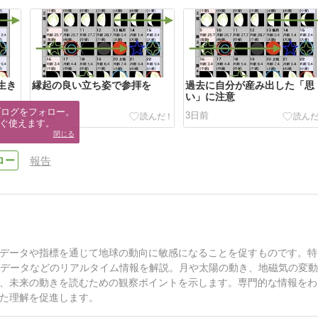
生き
縁起の良い立ち姿で参拝を
過去に自分が産み出した「思
い」に注意
ブログをフォロー。

2日前
3日前
ぐ使えます。
閉じる
報告
データや指標を通じて地球の動向に敏感になることを促すものです。特
Sデータなどのリアルタイム情報を解説。月や太陽の動き、地磁気の変
、未来の動きを読むための観察ポイントを示します。専門的な情報をわ
た理解を促進します。