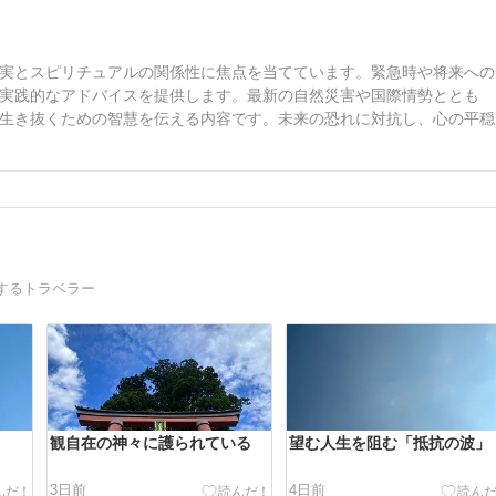
実とスピリチュアルの関係性に焦点を当てています。緊急時や将来への
実践的なアドバイスを提供します。最新の自然災害や国際情勢ととも
生き抜くための智慧を伝える内容です。未来の恐れに対抗し、心の平穏
するトラベラー
観自在の神々に護られている
望む人生を阻む「抵抗の波」
3日前
4日前