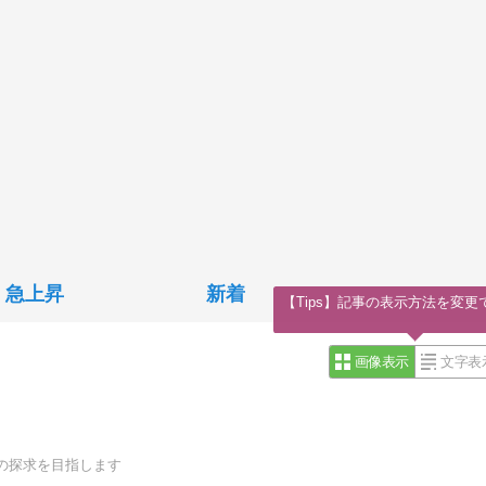
急上昇
新着
【Tips】記事の表示方法を変更
画像表示
文字表
の探求を目指します