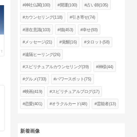
神社仏閣(100)
開運(100)
占い師(105)
カウンセリング(118)
引き寄せ(74)
潜在意識(103)
猫(453)
幸せ(93)
メッセージ(21)
覚醒(16)
タロット(58)
遠隔ヒーリング(26)
スピリチュアルカウンセリング(39)
神様(44)
グルメ(733)
パワースポット(75)
映画(419)
スピリチュアルブログ(17)
恋愛(401)
オラクルカード(48)
霊能者(13)
新着画像