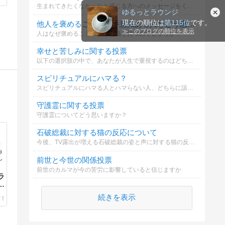
生まれてきたくなかったと感じる方へのメッセージをください。
ゆるっとラウンジ
現在の順位は
第115位
です。
他人を褒めることに苦手意識ある人をどう思いますか？
≫
このブログの順位を表示
人はなぜ褒めることに苦手意識を持つのでしょうか？
幸せと苦しみに関する投票
以下の選択肢の中で、あなたが人生で重視するのはどちらでしょうか？
スピリチュアルにハマる？
スピリチュアルにハマる人とハマらない人、どちらに該当しますか？
守護霊に関する投票
守護霊についてどう思いますか？
石破総裁に対する猫の反応について
今後、TV露出が増える石破総裁の姿と声に対する猫の反応について
前世と今世の関係投票
前世のカルマが今の苦労に影響していると信じますか
ラ
み
続きを表示