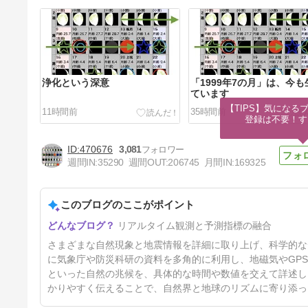
浄化という深意
「1999年7の月」は、今も
ています
【TIPS】気になる
11時間前
35時間前
登録は不要！す
470676
3,081
週間IN:
35290
週間OUT:
206745
月間IN:
169325
このブログのここがポイント
すべては秋から始まる、晩秋
リアルタイム観測と予測指標の融合
（10月中旬〜11月）に注意
4日前
さまざまな自然現象と地震情報を詳細に取り上げ、科学的な
に気象庁や防災科研の資料を多角的に利用し、地磁気やGP
といった自然の兆候を、具体的な時間や数値を交えて詳述し
かりやすく伝えることで、自然界と地球のリズムに寄り添っ