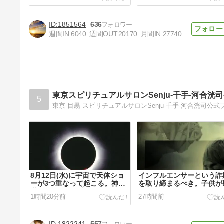
1851564
636
週間IN:
6040
週間OUT:
20170
月間IN:
27740
日本の夏を、悔いなく楽しみた
い
5日前
東京スピリチュアルサロンSenju-千手-河合洸
5
東京 目黒 スピリチュアルサロンSenju-千手-河合洸司公式
8月12日(水)に宇宙で天体ショ
インフルエンサーという詐
ーが3つ重なって起こる。神は
を取り締まるべき。子供が
世界核戦争の警告をする。
いする。
1時間20分前
27時間前
1822241
557