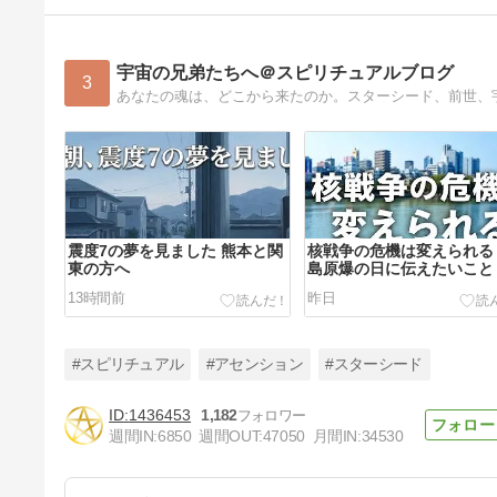
宇宙の兄弟たちへ＠スピリチュアルブログ
3
震度7の夢を見ました 熊本と関
核戦争の危機は変えられる
東の方へ
島原爆の日に伝えたいこと
13時間前
昨日
#スピリチュアル
#アセンション
#スターシード
1436453
1,182
週間IN:
6850
週間OUT:
47050
月間IN:
34530
正しい教えほど、人を縛ってし
まう理由｜筏のたとえ