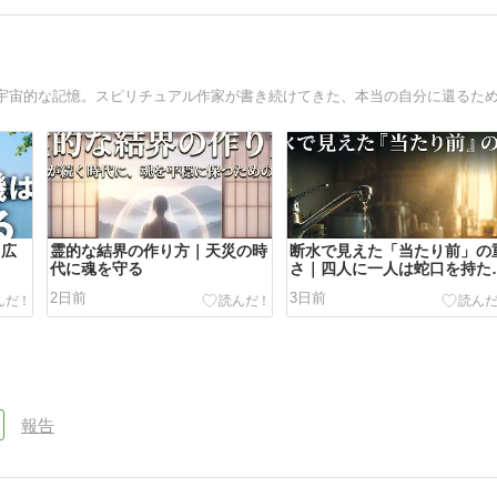
 広
霊的な結界の作り方｜天災の時
断水で見えた「当たり前」の
代に魂を守る
さ｜四人に一人は蛇口を持た
い
2日前
3日前
報告