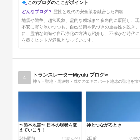
このブログのここがポイント
4日前
霊性と現代の安全策を融合した内容
地震や戦争、超常現象、霊的な領域まで多角的に展開し、現
不安に寄り添いつつも、自己防衛や気づきの重要性を説き、
に、霊的な知識や自己浄化の方法も紹介し、不確かな時代に
を築くヒントが満載となっています。
トランスレーターMiyuki ブログ∞
4
神々・聖地・周波数・成功のエキスパート地球の聖地を旅
〜熊本地震〜 日本の現状を変
神とつながるとき
えていこう！
34時間前
2日前