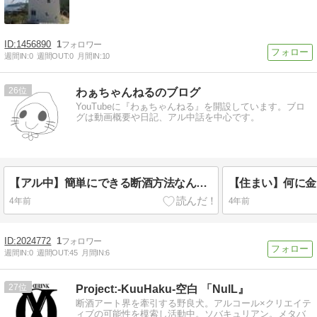
1456890
1
週間IN:
0
週間OUT:
0
月間IN:
10
26
わぁちゃんねるのブログ
YouTubeに『わぁちゃんねる』を開設しています。ブロ
グは動画概要や日記、アル中話を中心です。
【アル中】簡単にできる断酒方法なんてあるのか？？って話
4年前
4年前
2024772
1
週間IN:
0
週間OUT:
45
月間IN:
6
27
Project:-KuuHaku-空白 「NulL』
断酒アート界を牽引する野良犬。アルコール×クリエイテ
ィブの可能性を模索し活動中。ソバキュリアン。メタバ