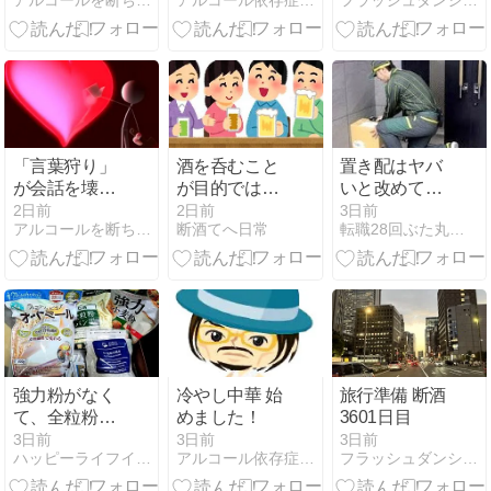
アルコールを断ちたい方、元依存症カウンセラーが協力します。
アルコール依存症・・・断酒の記録
フラッシュダンシュ 外資系 IT企業サラリーマンの断酒日記
か
「言葉狩り」
酒を呑むこと
置き配はヤバ
が会話を壊し
が目的ではな
いと改めて認
ている
かったはずだ
識した💦
2日前
2日前
3日前
アルコールを断ちたい方、元依存症カウンセラーが協力します。
断酒てへ日常
転職28回ぶた丸の断酒と肉体改造への挑戦！
強力粉がなく
冷やし中華 始
旅行準備 断酒
て、全粒粉の
めました！
3601日目
パン
3日前
3日前
3日前
ハッピーライフイン沖縄
アルコール依存症・・・断酒の記録
フラッシュダンシュ 外資系 IT企業サラリーマンの断酒日記