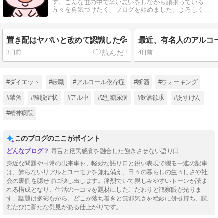
す。こんな世の中で辛い思いをしながら頑張っている
方々を勇気づけたく、ブログを始めました。よろしくお
願いいたします。m(_ _)m
置き配はヤバいと改めて認識した💦
3日前
4日前
#ダイエット
#転職
#アルコール依存症
#断酒
#ウォーキング
#禁酒
#離脱症状
#アル中
#2型糖尿病
#飲酒欲求
#あすけん
#精神病院
このブログのここがポイント
毒舌と庶民感覚を融合した飽きさせない語り口
身近な問題や日常の出来事を、軽妙な語り口と鋭い表現で綴る一連の記事
は、飾らないリアルとユーモアを兼ね備え、日々の暮らしの生々しさや社
会の裏側を臆せずに映し出します。痛烈でいて親しみやすいトーンが読ま
れる構成となり、生活の一コマを題材にしたこだわりと観察眼が光りま
す。話題は多彩ながら、どこか落ち着きと無邪気さを絶妙に併せ持ち、読
むたびに新たな発見がある仕上がりです。