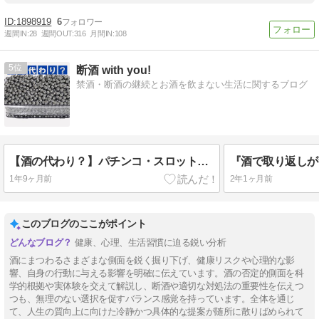
1898919
6
週間IN:
28
週間OUT:
316
月間IN:
108
5
断酒 with you!
禁酒・断酒の継続とお酒を飲まない生活に関するブログ
【酒の代わり？】パチンコ・スロットのドーパミンも身を亡ぼす危険度MAX！
1年9ヶ月前
2年1ヶ月前
このブログのここがポイント
健康、心理、生活習慣に迫る鋭い分析
酒にまつわるさまざまな側面を鋭く掘り下げ、健康リスクや心理的な影
響、自身の行動に与える影響を明確に伝えています。酒の否定的側面を科
学的根拠や実体験を交えて解説し、断酒や適切な対処法の重要性を伝えつ
つも、無理のない選択を促すバランス感覚を持っています。全体を通じ
て、人生の質向上に向けた冷静かつ具体的な提案が随所に散りばめられて