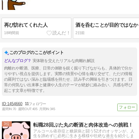
再び訪れてくれた人
酒を呑むことが目的ではなか
18時間前
2日前
このブログのここがポイント
実体験を交えたリアルな肉離れ解説
肉離れや断酒、医療、日常の体験を鋭く掘り下げながらも、具体的で分か
りやすい視点を提供します。実際の情景や心情を織り交ぜて、ただの情報
の羅列ではない深みと臨場感を持たせ、読み手の興味を引きつけます。日
常の何気ない出来事と健康や人生のテーマが絶妙に絡み合い、共感を呼び
起こす文章が特徴です。
1454660
11
週間IN:
70
週間OUT:
405
月間IN:
345
3
転職28回ぶた丸の断酒と肉体改造への挑戦！
アルコール依存症と糖尿病と闘う52才のオッサンが、人
生を諦めずに必死に生きる模様や壮絶な過去を紹介しま