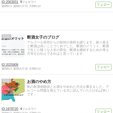
2063931
9
週間IN:
0
週間OUT:
70
月間IN:
10
21
断酒女子のブログ
アルコール依存からの脱却の過程を綴ります。振り返る
と断酒は良いことづくめでした。断酒のメリット、断酒
で生じた様々な人生の変化、断酒を継続するための考え
方等をお伝えできればと思っています。
2025909
週間IN:
0
週間OUT:
40
月間IN:
10
22
お酒のやめ方
私の飲酒体験談とお酒をやめれた方法を書きました。ア
ルコール問題を抱えている方に読んでいただければ幸い
です。
1979720
4
週間IN:
0
週間OUT:
30
月間IN:
10