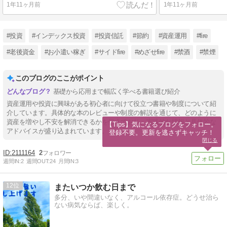
1年11ヶ月前
1年11ヶ月前
#投資
#インデックス投資
#投資信託
#節約
#資産運用
#fire
#老後資金
#お小遣い稼ぎ
#サイドfire
#めざせfire
#禁酒
#禁煙
このブログのここがポイント
基礎から応用まで幅広く学べる書籍選び紹介
資産運用や投資に興味がある初心者に向けて役立つ書籍や制度について紹
介しています。具体的な本のレビューや制度の解説を通じて、どのように
資産を増やし不安を解消できるかを伝えており、実践的な情報と具体的な
【Tips】気になるブログをフォロー。

アドバイスが盛り込まれています。
登録不要。更新を逃さずキャッチ！
閉じる
2111164
2
週間IN:
2
週間OUT:
24
月間IN:
3
12
またいつか飲む日まで
多分、いや間違いなく、アルコール依存症。どうせ治ら
ない病気ならば、楽しく。