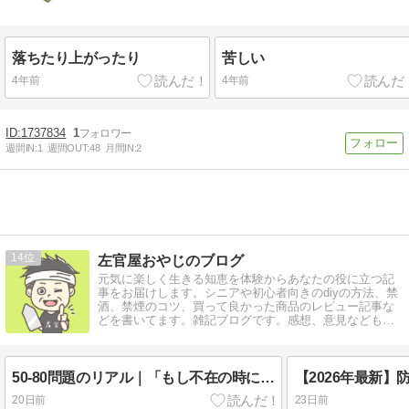
落ちたり上がったり
苦しい
4年前
4年前
1737834
1
週間IN:
1
週間OUT:
48
月間IN:
2
14
左官屋おやじのブログ
元気に楽しく生きる知恵を体験からあなたの役に立つ記
事をお届けします。シニアや初心者向きのdiyの方法、禁
酒、禁煙のコツ、買って良かった商品のレビュー記事な
どを書いてます。雑記ブログです。感想、意見などもら
えると泣いて喜びます
50-80問題のリアル｜「もし不在の時に倒れたら…」入院を機に考える高齢者の親を守るスマートウォッチと見守りカメラの選び方
20日前
23日前