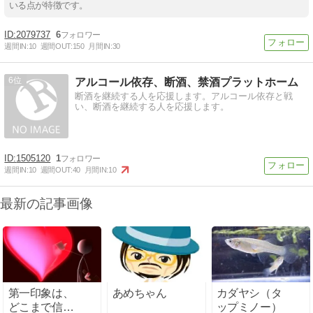
いる点が特徴です。
2079737
6
週間IN:
10
週間OUT:
150
月間IN:
30
6
アルコール依存、断酒、禁酒プラットホーム
断酒を継続する人を応援します。アルコール依存と戦
い、断酒を継続する人を応援します。
1505120
1
週間IN:
10
週間OUT:
40
月間IN:
10
最新の記事画像
第一印象は、
あめちゃん
カダヤシ（タ
どこまで信用
ップミノー）