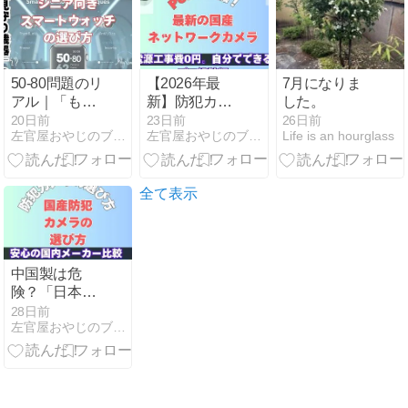
た”人へ
50-80問題のリ
【2026年最
7月になりま
アル｜「もし
新】防犯カメ
した。
不在の時に倒
ラの屋外設
20日前
23日前
26日前
左官屋おやじのブログ
左官屋おやじのブログ
Life is an hourglass
れたら…」入
置、中国製は
院を機に考え
もう限界？日
る高齢者の親
本製への乗り
を守るスマー
換えとDIY配
全て表示
トウォッチと
線術
見守りカメラ
の選び方
中国製は危
険？「日本製
防犯カメラ」
28日前
左官屋おやじのブログ
に買い換える
ためにパナソ
ニック・ア
イ・オー・デ
ータ・エレコ