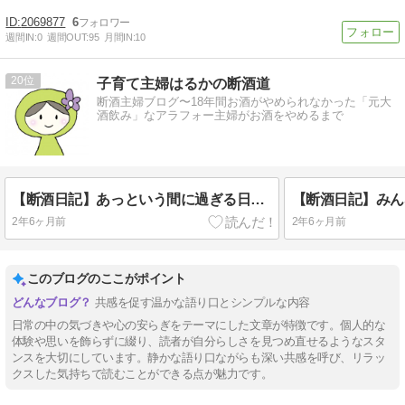
2069877
6
週間IN:
0
週間OUT:
95
月間IN:
10
20
子育て主婦はるかの断酒道
断酒主婦ブログ〜18年間お酒がやめられなかった「元大
酒飲み」なアラフォー主婦がお酒をやめるまで
【断酒日記】あっという間に過ぎる日々に思う事
2年6ヶ月前
2年6ヶ月前
このブログのここがポイント
共感を促す温かな語り口とシンプルな内容
日常の中の気づきや心の安らぎをテーマにした文章が特徴です。個人的な
体験や思いを飾らずに綴り、読者が自分らしさを見つめ直せるようなスタ
ンスを大切にしています。静かな語り口ながらも深い共感を呼び、リラッ
クスした気持ちで読むことができる点が魅力です。