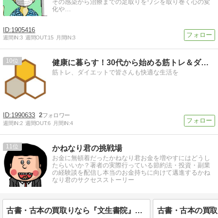
その感染から治療までの足取りをワシを取り巻く心の変
化や…
1905416
週間IN:
3
週間OUT:
15
月間IN:
3
10
健康に暮らす！30代から始める筋トレ＆ダイエット
筋トレ、ダイエットで皆さんも快適な生活を
1990633
2
週間IN:
2
週間OUT:
6
月間IN:
4
11
かねなり君の挑戦場
お金に無頓着だったかねなり君お金を増やすにはどうし
たらいいか？著者の実際行っている節約法・投資・副業
の経験談を配信し本当のお金持ちに向けて邁進するかね
なり君のサクセスストーリー
古書・古本の買取りなら『文生書院』におまかせ