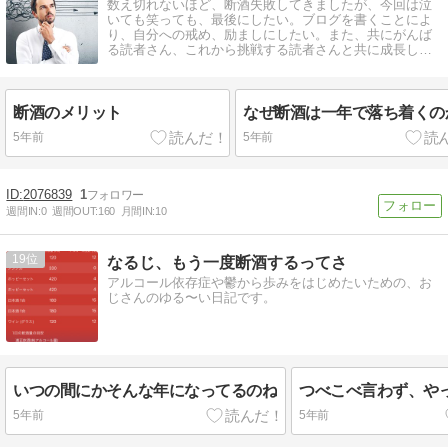
数え切れないほど、断酒失敗してきましたが、今回は泣
いても笑っても、最後にしたい。ブログを書くことによ
り、自分への戒め、励ましにしたい。また、共にがんば
る読者さん、これから挑戦する読者さんと共に成長して
いけたら、最高です！
断酒のメリット
なぜ断酒は一年で落ち着くの
5年前
5年前
2076839
1
週間IN:
0
週間OUT:
160
月間IN:
10
19
なるじ、もう一度断酒するってさ
アルコール依存症や鬱から歩みをはじめたいための、お
じさんのゆる〜い日記です。
いつの間にかそんな年になってるのね
つべこべ言わず、や
5年前
5年前