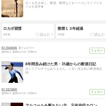
日々を生き抜く。断酒、断煙などをベースにライフスタ
イルを追求★
ロカボ習慣
禁煙１３年経過
4年前
5年前
2044046
1
週間IN:
0
週間OUT:
32
月間IN:
4
29
8年間呑み続けた男・35歳からの断酒日記
決してアル中ではありません。と言い張る私の断酒備忘
録。
1923800
週間IN:
0
週間OUT:
20
月間IN:
4
30
アルコールを断ちたい方、元依存症カウンセラーが協力します。