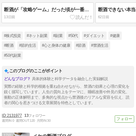
断酒が「攻略ゲーム」だった頃が一番楽しかった｜1年を過ぎて“つまらなくなった”人へ
13日前
62日前
#株式投資
#ネット副業
#副業
#50代
#ダイエット
#健康
#断酒
#節約生活
#心と身体の健康
#節酒
#禁酒生活
#50代副業
このブログのここがポイント
具体的体験と科学データを融合した実録解説
実際の経験と科学的根拠を重ね合わせながら、禁酒の効果と心理の変化を
鋭く描写しています。人生の質向上をテーマに、睡眠改善や外見の変化、
衝動の正体解明まで、多角的な視点から禁酒後のリアルな変容を伝え、読
者の関心を惹きつける文章展開を特色としています。
2131977
13
週間IN:
0
週間OUT:
120
月間IN:
30
17