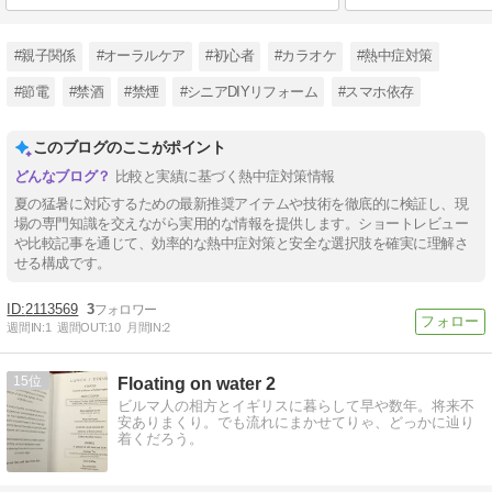
#親子関係
#オーラルケア
#初心者
#カラオケ
#熱中症対策
#節電
#禁酒
#禁煙
#シニアDIYリフォーム
#スマホ依存
このブログのここがポイント
比較と実績に基づく熱中症対策情報
夏の猛暑に対応するための最新推奨アイテムや技術を徹底的に検証し、現
場の専門知識を交えながら実用的な情報を提供します。ショートレビュー
や比較記事を通じて、効率的な熱中症対策と安全な選択肢を確実に理解さ
せる構成です。
2113569
3
週間IN:
1
週間OUT:
10
月間IN:
2
15
Floating on water 2
ビルマ人の相方とイギリスに暮らして早や数年。将来不
安ありまくり。でも流れにまかせてりゃ、どっかに辿り
着くだろう。