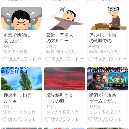
本気で断酒に
最近、有名人
アル中、本当
取り組む
のアルコール
の意味での貧
依存症が増え
困と向き合う
3日前
4日前
5日前
断酒てへ日常
転職28回ぶた丸の断酒と肉体改造への挑戦！
転職28回ぶた丸の断酒と肉体改造への挑戦！
たなぁ…
極暑申し上げ
境界線引きま
断酒が「攻略
ます🔥
くりの週
ゲーム」だっ
た頃が一番楽
7日前
7日前
13日前
またいつか飲む日まで
ダンナが初期のアルコール依存症です
さらば酒と脂肪！50代からの人生リスタート計画
しかった｜1
年を過ぎて“つ
まらなくなっ