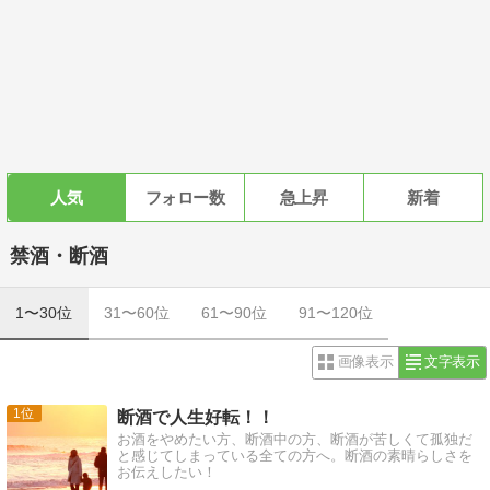
人気
フォロー数
急上昇
新着
禁酒・断酒
1〜30位
31〜60位
61〜90位
91〜120位
画像表示
文字表示
1
断酒で人生好転！！
お酒をやめたい方、断酒中の方、断酒が苦しくて孤独だ
と感じてしまっている全ての方へ。断酒の素晴らしさを
お伝えしたい！