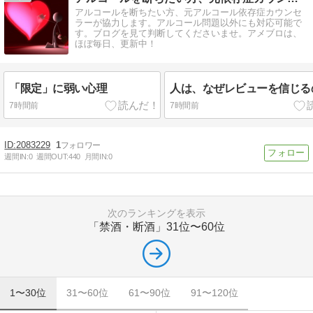
アルコールを断ちたい方、元アルコール依存症カウンセ
ラーが協力します。アルコール問題以外にも対応可能で
す。ブログを見て判断してくださいませ。アメブロは、
ほぼ毎日、更新中！
「限定」に弱い心理
人は、なぜレビューを信じる
7時間前
7時間前
2083229
1
週間IN:
0
週間OUT:
440
月間IN:
0
次のランキングを表示
「禁酒・断酒」
31位〜60位
1〜30位
31〜60位
61〜90位
91〜120位