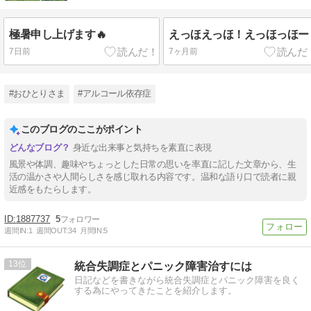
極暑申し上げます🔥
えっほえっほ！えっほっほー
7日前
7ヶ月前
#おひとりさま
#アルコール依存症
このブログのここがポイント
身近な出来事と気持ちを素直に表現
風景や体調、趣味やちょっとした日常の思いを率直に記した文章から、生
活の温かさや人間らしさを感じ取れる内容です。温和な語り口で読者に親
近感をもたらします。
1887737
5
週間IN:
1
週間OUT:
34
月間IN:
5
13
統合失調症とパニック障害治すには
日記などを書きながら統合失調症とパニック障害を良く
する為にやってきたことを紹介します。