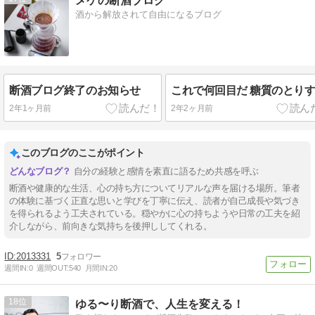
メケの断酒ブログ
酒から解放されて自由になるブログ
断酒ブログ終了のお知らせ
これで何回目だ 糖質のとり
2年1ヶ月前
2年2ヶ月前
このブログのここがポイント
自分の経験と感情を素直に語るため共感を呼ぶ
断酒や健康的な生活、心の持ち方についてリアルな声を届ける場所。筆者
の体験に基づく正直な思いと学びを丁寧に伝え、読者が自己成長や気づき
を得られるよう工夫されている。穏やかに心の持ちようや日常の工夫を紹
介しながら、前向きな気持ちを後押ししてくれる。
2013331
5
週間IN:
0
週間OUT:
540
月間IN:
20
18
ゆる〜り断酒で、人生を変える！