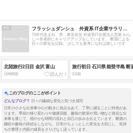
4
フラッシュダンシュ 外資系 IT企業サラリーマンの断酒日記
70年代生まれ 男 東京在住 外資系IT企業法人営業 わら
しべ長者的にキャリアアップをしています。 断酒による
日々の変化を記録。 少しでも参考になれば嬉しいです
北陸旅行2日目 金沢 富山
旅行初日 石川県 能登半島 断酒
16時間前
2日前
このブログのここがポイント
日々の繊細な変化と気づき描写
日常の小さな出来事や心の動きに焦点をあて、丁寧に綴ることに特色があ
ります。季節の移り変わりや健康回復、趣味の散策や買い物など身近な出
来事を通じて、穏やかな時間の流れと自己の歩みを伝えています。断酒の
継続や趣味の持続をしながら、日常のちょっとした変化を大切にし、気持
ちの整理と内面の成長をさりげなく語っています。