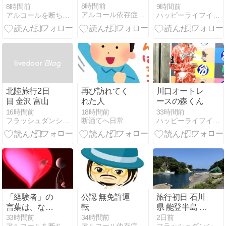
できるのか？
8時間前
8時間前
9時間前
アルコール依存症・・・断酒の記録
アルコールを断ちたい方、元依存症カウンセラーが協力します。
ハッピーライフイン沖縄
北陸旅行2日
再び訪れてく
川口オートレ
目 金沢 富山
れた人
ースの森くん
16時間前
18時間前
33時間前
フラッシュダンシュ 外資系 IT企業サラリーマンの断酒日記
断酒てへ日常
ハッピーライフイン沖縄
「経験者」の
公認 無免許運
旅行初日 石川
言葉は、なぜ
転
県 能登半島 断
心に刺さるの
酒3602日目
33時間前
34時間前
2日前