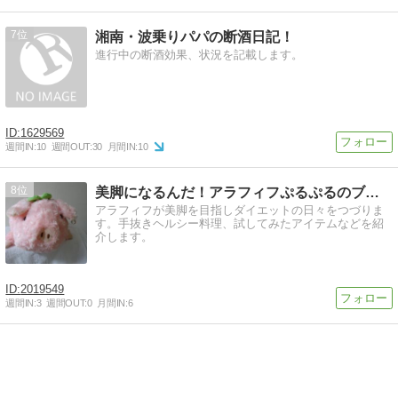
ムを徹底比較
7
湘南・波乗りパパの断酒日記！
進行中の断酒効果、状況を記載します。
1629569
週間IN:
10
週間OUT:
30
月間IN:
10
8
美脚になるんだ！アラフィフぷるぷるのブログ
アラフィフが美脚を目指しダイエットの日々をつづりま
す。手抜きヘルシー料理、試してみたアイテムなどを紹
介します。
2019549
週間IN:
3
週間OUT:
0
月間IN:
6