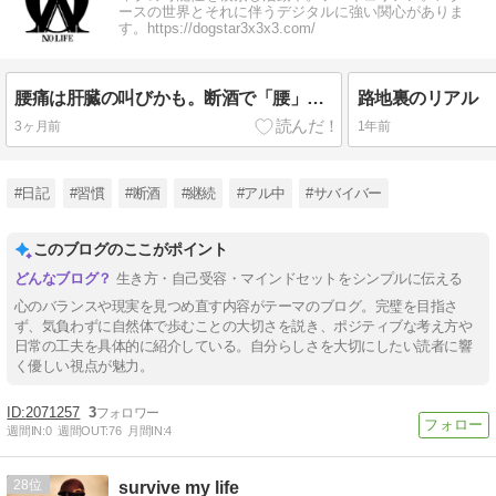
ースの世界とそれに伴うデジタルに強い関心がありま
す。https://dogstar3x3x3.com/
腰痛は肝臓の叫びかも。断酒で「腰」が劇的に軽くなる仕組み
路地裏のリアル
3ヶ月前
1年前
#日記
#習慣
#断酒
#継続
#アル中
#サバイバー
このブログのここがポイント
生き方・自己受容・マインドセットをシンプルに伝える
心のバランスや現実を見つめ直す内容がテーマのブログ。完璧を目指さ
ず、気負わずに自然体で歩むことの大切さを説き、ポジティブな考え方や
日常の工夫を具体的に紹介している。自分らしさを大切にしたい読者に響
く優しい視点が魅力。
2071257
3
週間IN:
0
週間OUT:
76
月間IN:
4
28
survive my life