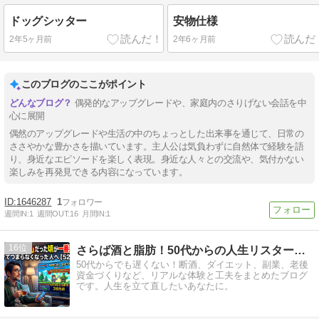
ドッグシッター
安物仕様
2年5ヶ月前
2年6ヶ月前
このブログのここがポイント
偶発的なアップグレードや、家庭内のさりげない会話を中
心に展開
偶然のアップグレードや生活の中のちょっとした出来事を通じて、日常の
ささやかな豊かさを描いています。主人公は気負わずに自然体で経験を語
り、身近なエピソードを楽しく表現。身近な人々との交流や、気付かない
楽しみを再発見できる内容になっています。
1646287
1
週間IN:
1
週間OUT:
16
月間IN:
1
16
さらば酒と脂肪！50代からの人生リスタート計画
50代からでも遅くない！断酒、ダイエット、副業、老後
資金づくりなど、リアルな体験と工夫をまとめたブログ
です。人生を立て直したいあなたに。