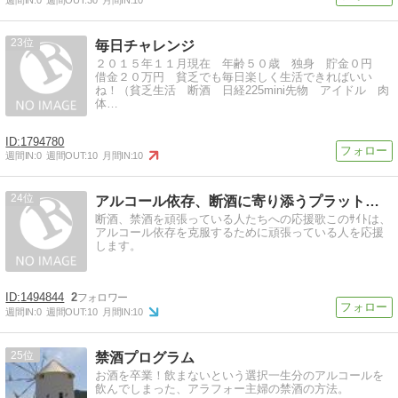
23
毎日チャレンジ
２０１５年１１月現在 年齢５０歳 独身 貯金０円
借金２０万円 貧乏でも毎日楽しく生活できればいい
ね！（貧乏生活 断酒 日経225mini先物 アイドル 肉
体…
1794780
週間IN:
0
週間OUT:
10
月間IN:
10
24
アルコール依存、断酒に寄り添うプラットホーム
断酒、禁酒を頑張っている人たちへの応援歌このｻｲﾄは、
アルコール依存を克服するために頑張っている人を応援
します。
1494844
2
週間IN:
0
週間OUT:
10
月間IN:
10
25
禁酒プログラム
お酒を卒業！飲まないという選択一生分のアルコールを
飲んでしまった、アラフォー主婦の禁酒の方法。