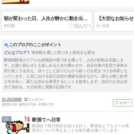
朝が変わった日、人生が静かに動き出した
69日前
3ヶ月前
このブログのここがポイント
実体験を通じた気づきと前向きな変化
断酒経験者のリアルな体験談や気づきを通じて、人生の好転を応援しま
す。お酒に頼らずとも楽しめる人生の豊かさや、自分自身の意思で未来を
切り拓く力を伝え、淡々とした語り口ながら鋭く心を惹きつける内容とな
っています。人生における自己決定の価値を描きながら、誰もが抱く欲求
と向き合い、新たな自分を発見するヒントを提供します。自分の人生は自
分で決める、その決意と実践の記録です。
2023899
11
週間IN:
210
週間OUT:
90
月間IN:
770
2
断酒てへ日常
断酒会で毎日例会を続ける日々、断酒会とアルコール依
存症について考えることを毎日書き綴っています。