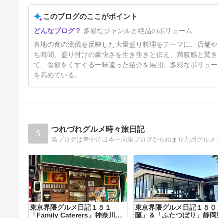
このブログのここがポイント
■門前仲町の「まつむら」で、
多彩なジャンルと絶品のボリューム
デカ盛り生姜焼き＆チキン南
蛮！
16日前
各地の食の流儀を反映した大量盛り料理をテーマに、店舗や
ち時間、盛り付けの豪快さを生き生きと伝え、満腹感と驚き
て、食欲をくすぐる一味違った紹介を展開。多彩なボリュー
を高めている。
つれづれグルメ時々旅日記
5
当ブログは車中泊日本一周旅ブログから始まり九州グルメ
東京界隈グルメ日記１５１
東京界隈グルメ日記１５０
「Family Caterers」神奈川県
藤」＆「ふたつぼり」静岡