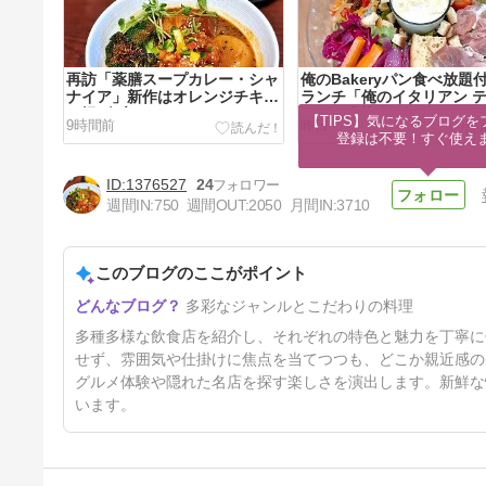
再訪「薬膳スープカレー・シャ
俺のBakeryパン食べ放題
ナイア」新作はオレンジチキン
ランチ「俺のイタリアン 
と揚げブロ
ス」＠恵比寿
【TIPS】気になるブログを
9時間前
昨日
登録は不要！すぐ使え
1376527
24
週間IN:
750
週間OUT:
2050
月間IN:
3710
このブログのここがポイント
ひれかつ×かにクリームコロッ
多彩なジャンルとこだわりの料理
ケ×カレー「かつ吉 日比谷国際
ビル店」贅沢限定メニュー
5日前
多種多様な飲食店を紹介し、それぞれの特色と魅力を丁寧に
せず、雰囲気や仕掛けに焦点を当てつつも、どこか親近感の
グルメ体験や隠れた名店を探す楽しさを演出します。新鮮な
います。