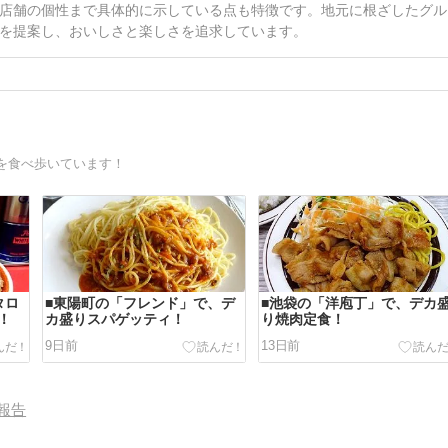
店舗の個性まで具体的に示している点も特徴です。地元に根ざしたグル
を提案し、おいしさと楽しさを追求しています。
を食べ歩いています！
タロ
■東陽町の「フレンド」で、デ
■池袋の「洋庖丁」で、デカ
！
カ盛りスパゲッティ！
り焼肉定食！
9日前
13日前
報告