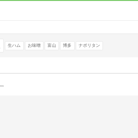
検索
生ハム
お味噌
富山
博多
ナポリタン
…