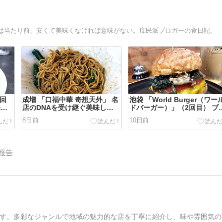
は当たり前、安くて美味くなければ意味がない。庶民派ブロガーの食日記。
3回
成増 「口福中華 奇想天外」 名
池袋 「World Burger（ワー
味い
店のDNAを受け継ぐ美味しい
ドバーガー）」（2回目） ブ
四川料理。
ーチーズの豊潤な風味が食欲
8日前
10日前
そそるイタリアンバーガー！
報告
す。多彩なジャンルで地域の魅力的な店を丁寧に紹介し、味や雰囲気の