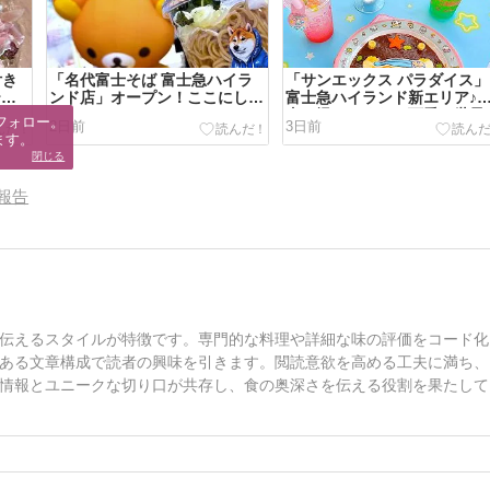
付き
「名代富士そば 富士急ハイラ
「サンエックス パラダイス」
テラ
ンド店」オープン！ここにしか
富士急ハイランド新エリア♪
ないメニューも！
真を撮りたくなる可愛い世界
フォロー。

2日前
3日前
ます。
閉じる
報告
伝えるスタイルが特徴です。専門的な料理や詳細な味の評価をコード化
ある文章構成で読者の興味を引きます。閲読意欲を高める工夫に満ち、
情報とユニークな切り口が共存し、食の奥深さを伝える役割を果たして