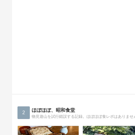
ほぼほぼ、昭和食堂
2
物見遊山を試行錯誤する記録。ほぼほぼ食レポはありませ