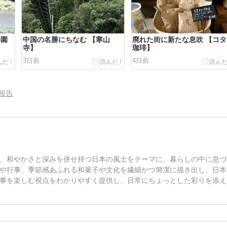
井園
中国の名勝にちなむ 【寒山
廃れた街に新たな息吹 【コタ
寺】
珈琲】
3日前
4日前
報告
、和やかさと深みを併せ持つ日本の風土をテーマに、暮らしの中に息づ
や行事、季節感あふれる和菓子や文化を繊細かつ簡潔に描き出し、日本
事を楽しむ視点をわかりやすく提供し、日常にちょっとした彩りを添え