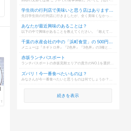
学生街の行列店で美味いと思う店はありますか？
先日学生街の行列店に行きましたが、全く美味くなかったのでアンケしてみました。私自身、学生街で美味いと思う店がありません(;'∀')参考ＵＲＬは美味いと思う店の記事です
あなたが最近興味のあることは？
以下の中で興味があることを教えてください。「敢えて選べばコレかなぁ･･･」くらいでも結構です。
千葉の水産会社の中の「浜町食堂」の 500円ボリューム満点マグロ丼知ってました？
メニューは『ネギトロ丼』『2色丼』『3色丼』の3種となっており、どれも無料で大盛りにすることができる‥水と漬物はセルフサービスで食べ放題‥工場で生産される塩鮭や冷凍ホタテも格安で売っていた‥
赤坂ランチパスポート
ランチパスポートの赤坂見附エリアの貴方のNO.1を選択してください。
ズバリ！今一番食べたいものは？
みなさんが今一番食べたいと思うものは何でしょうか？結果をお楽しみに！
盛
続きを表示