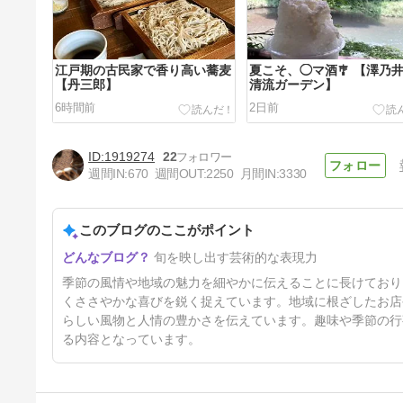
江戸期の古民家で香り高い蕎麦
夏こそ、◯マ酒🎐 【澤乃
【丹三郎】
清流ガーデン】
6時間前
2日前
1919274
22
週間IN:
670
週間OUT:
2250
月間IN:
3330
このブログのここがポイント
完成度高い喫茶店空間 【永田
旬を映し出す芸術的な表現力
珈琲】
6日前
季節の風情や地域の魅力を細やかに伝えることに長けており
くささやかな喜びを鋭く捉えています。地域に根ざしたお店
らしい風物と人情の豊かさを伝えています。趣味や季節の行
る内容となっています。