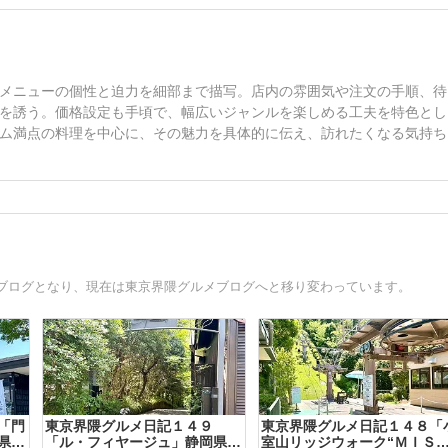
メニューの個性と迫力を細部まで描写。店内の雰囲気や注文の手順、待
を誘う。価格設定も手頃で、幅広いジャンルを楽しめる工夫を特色とし
ム満点の料理を中心に、その魅力を具体的に伝え、訪れたくなる気持ち
ブログとなり、現在は東京界隈グルメブログへと移り変わっています。
「門
東京界隈グルメ日記１４９
東京界隈グルメ日記１４８「
県伊
「ル・フィヤージュ」静岡県伊
室山リッジウォーク“ＭＩＳ