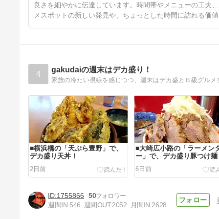
良さを細やかに伝達しています。時間帯やメニューの工夫、
メスポットの新しい発見や、ちょっとした時間に訪れる価値
gakudaiの週末はデカ盛り！
4
家族の冷たい視線を感じつつ、週末はデカ盛とＢ級グルメ
■横浜橋の「天ぷら豊野」で、
■大崎広小路の「ラーメン
デカ盛り天丼！
ー」で、デカ盛り豚つけ麺
2日前
6日前
1755866
50
週間IN:
546
週間OUT:
2052
月間IN:
2628