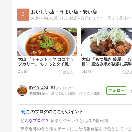
おいしい店・うまい店・安い店
3
東京を中心に美味しいお店を紹介してます。高くて美味い
大山 「チャントーヤ ココナッ
大山 「もつ焼き 鈴屋」（
ツカリー」 ちょっとタイ風な
目） 煮込み系が抜群に美
美味しいカレー。
立ち飲みのモツ焼き屋。
2日前
5日前
901424
51
週間IN:
560
週間OUT:
1920
月間IN:
2820
このブログのここがポイント
成増 「SHIVANSH SPICE（シ
多彩なジャンルと地域の情報網
バンス スパイス）」（3回目）
昼間から呑める通し営業のイン
12日前
東京近郊の食と酒をテーマにした情報発信を特色としていま
ネパ店。