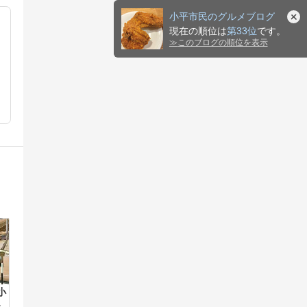
小平市民のグルメブログ
現在の順位は
第33位
です。
≫
このブログの順位を表示
小
Ｏ