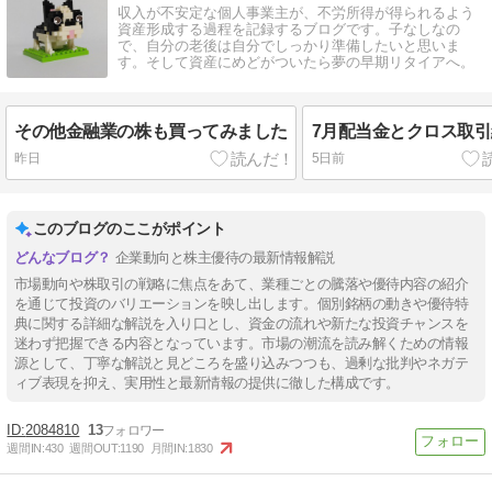
収入が不安定な個人事業主が、不労所得が得られるよう
資産形成する過程を記録するブログです。子なしなの
で、自分の老後は自分でしっかり準備したいと思いま
す。そして資産にめどがついたら夢の早期リタイアへ。
その他金融業の株も買ってみました
7月配当金とクロス取
昨日
5日前
このブログのここがポイント
企業動向と株主優待の最新情報解説
市場動向や株取引の戦略に焦点をあて、業種ごとの騰落や優待内容の紹介
を通じて投資のバリエーションを映し出します。個別銘柄の動きや優待特
典に関する詳細な解説を入り口とし、資金の流れや新たな投資チャンスを
迷わず把握できる内容となっています。市場の潮流を読み解くための情報
源として、丁寧な解説と見どころを盛り込みつつも、過剰な批判やネガテ
ィブ表現を抑え、実用性と最新情報の提供に徹した構成です。
2084810
13
週間IN:
430
週間OUT:
1190
月間IN:
1830