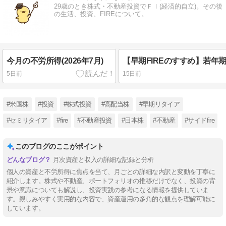
29歳のとき株式・不動産投資でＦＩ(経済的自立)。その後
の生活、投資、FIREについて。
今月の不労所得(2026年7月)
5日前
15日前
#米国株
#投資
#株式投資
#高配当株
#早期リタイア
#セミリタイア
#fire
#不動産投資
#日本株
#不動産
#サイドfire
このブログのここがポイント
月次資産と収入の詳細な記録と分析
個人の資産と不労所得に焦点を当て、月ごとの詳細な内訳と変動を丁寧に
紹介します。株式や不動産、ポートフォリオの推移だけでなく、投資の背
景や意識についても解説し、投資実践の参考になる情報を提供していま
す。親しみやすく実用的な内容で、資産運用の多角的な観点を理解可能に
しています。