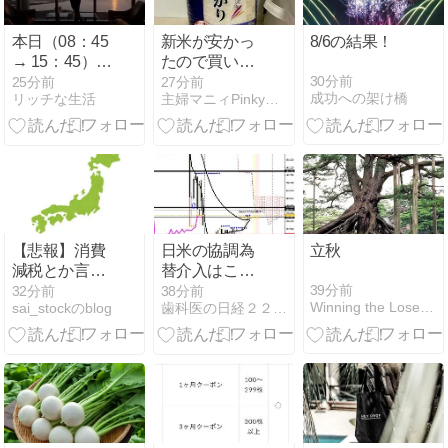
本日（08：45
新米が安かっ
8/6の結果！
→ 15：45）の
たので買いま
売買サイン
した
30分前
25分前
27分前
成功への架け橋
リッチな生活
主婦マニィPinkyの暮らしと時々、投資♪
【悲報】消費
日米の協調為
立秋
減税とか言う
替介入はこの
対した効果も
程度か？
39分前
32分前
38分前
Winning the Loser's Game
sai_stockのblog
歯科医の日経２２５オプション
ないもので日
本経済破滅へ