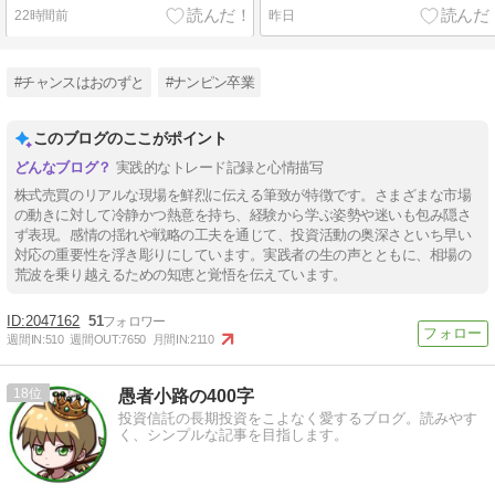
22時間前
昨日
#チャンスはおのずと
#ナンピン卒業
このブログのここがポイント
実践的なトレード記録と心情描写
株式売買のリアルな現場を鮮烈に伝える筆致が特徴です。さまざまな市場
の動きに対して冷静かつ熱意を持ち、経験から学ぶ姿勢や迷いも包み隠さ
ず表現。感情の揺れや戦略の工夫を通じて、投資活動の奥深さといち早い
対応の重要性を浮き彫りにしています。実践者の生の声とともに、相場の
荒波を乗り越えるための知恵と覚悟を伝えています。
2047162
51
週間IN:
510
週間OUT:
7650
月間IN:
2110
18
愚者小路の400字
投資信託の長期投資をこよなく愛するブログ。読みやす
く、シンプルな記事を目指します。