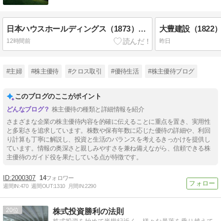
日本ハウスホールディングス（1873）株主優待 自社グループ会社の高級食品（4月末優待）
12時間前
昨日
#主婦
#株主優待
#クロス取引
#優待生活
#株主優待ブログ
このブログのここがポイント
株主優待の種類と詳細情報を紹介
さまざまな企業の株主優待内容を的確に伝えることに重点を置き、実用性
と多彩さを追求しています。株数や保有年数に応じた優待の詳細や、利回
り計算も丁寧に解説し、投資と生活のバランスを考えるきっかけを提供し
ています。情報の奥深さと親しみやすさを兼ね備えながら、信頼できる株
主優待のガイド役を果たしている点が特徴です。
2000307
14
週間IN:
470
週間OUT:
1310
月間IN:
2290
20
株式投資勝利の法則