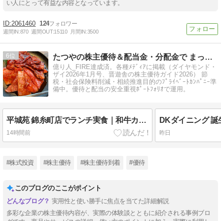
い人にとって有益な内容となっています。
2061460
124
週間IN:
870
週間OUT:
15110
月間IN:
3500
6
たつやの株主優待＆配当金・分配金で まったりライフ！
億り人_FIRE達成済。各種ﾒﾃﾞｨｱに掲載（ダイヤモンド・
ザイ2026年1月号、晋遊舎の株主優待ガイド2026） 節
税・社会保険料削減・相続推進目的のﾌﾟﾗｲﾍﾞｰﾄｶﾝﾊﾟﾆｰ準
備中。優待と配当の安全重視ﾎﾟｰﾄﾌｫﾘｵで運用。
平城苑 錦糸町店でランチ実食｜和牛カルビのコスパを正直レビュー｜味・値段・混雑【2026年】
14時間前
昨日
#株式投資
#株主優待
#株主優待到着
#優待
このブログのここがポイント
実用性と使い勝手に焦点を当てた詳細解説
多彩な企業の株主優待内容が、実際の体験談とともに紹介される事例ブロ