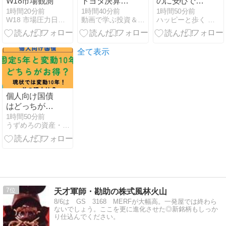
W18市場観測
トヨタ決算と
のに安心でき
注目の新人
ない『解消相
1時間20分前
1時間40分前
1時間50分前
W18 市場圧力日記｜世界市場の圧力を読む観測メモ
動画で学ぶ投資＆経済学
ハッピーと歩く 株と先物・オプションの道
事】ハリブリ
場』の真相
ッド好調／円
安はトヨタに
とって本当に
全て表示
プラスなの
か？／BRアド
ミ改革のミッ
ション／ホン
個人向け国債
ダは中国で大
はどっちが
苦戦／ホンダ
得？固定5年
1時間50分前
２輪が絶好調
うずめろの資産・投資・家計を公開して分析するブログ
が2％超えで
の理由
も「変動10
【PIVOT】
年」が有利な
理由【利上げ
局面の罠】
7
天才軍師・勘助の株式風林火山
8/6は GS 3168 MERFが大幅高。一発屋では終わら
ないでしょう。ここを更に進化させた◎新銘柄もしっか
り仕込んでください。