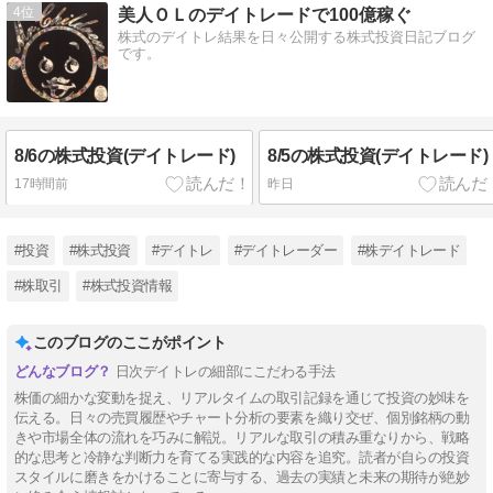
4
美人ＯＬのデイトレードで100億稼ぐ
株式のデイトレ結果を日々公開する株式投資日記ブログ
です。
8/6の株式投資(デイトレード)
8/5の株式投資(デイトレード)
17時間前
昨日
#投資
#株式投資
#デイトレ
#デイトレーダー
#株デイトレード
#株取引
#株式投資情報
このブログのここがポイント
日次デイトレの細部にこだわる手法
株価の細かな変動を捉え、リアルタイムの取引記録を通じて投資の妙味を
伝える。日々の売買履歴やチャート分析の要素を織り交ぜ、個別銘柄の動
きや市場全体の流れを巧みに解説。リアルな取引の積み重なりから、戦略
的な思考と冷静な判断力を育てる実践的な内容を追究。読者が自らの投資
スタイルに磨きをかけることに寄与する、過去の実績と未来の期待が絶妙