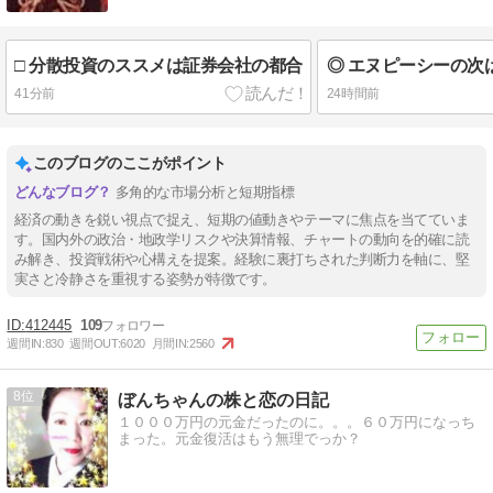
□ 分散投資のススメは証券会社の都合
41分前
24時間前
このブログのここがポイント
多角的な市場分析と短期指標
経済の動きを鋭い視点で捉え、短期の値動きやテーマに焦点を当てていま
す。国内外の政治・地政学リスクや決算情報、チャートの動向を的確に読
み解き、投資戦術や心構えを提案。経験に裏打ちされた判断力を軸に、堅
実さと冷静さを重視する姿勢が特徴です。
412445
109
週間IN:
830
週間OUT:
6020
月間IN:
2560
8
ぼんちゃんの株と恋の日記
１０００万円の元金だったのに。。。６０万円になっち
まった。元金復活はもう無理でっか？