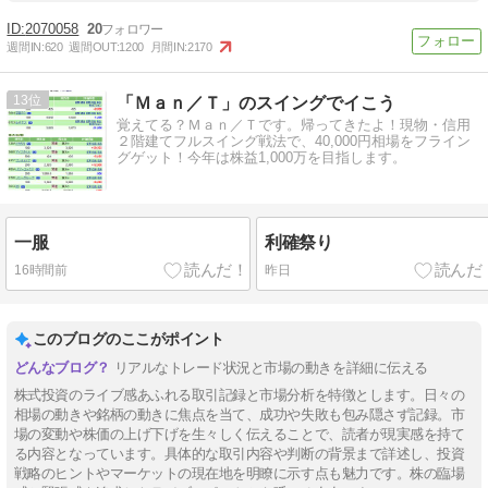
2070058
20
週間IN:
620
週間OUT:
1200
月間IN:
2170
13
「Ｍａｎ／Ｔ」のスイングでイこう
覚えてる？Ｍａｎ／Ｔです。帰ってきたよ！現物・信用
２階建てフルスイング戦法で、40,000円相場をフライン
グゲット！今年は株益1,000万を目指します。
一服
利確祭り
16時間前
昨日
このブログのここがポイント
リアルなトレード状況と市場の動きを詳細に伝える
株式投資のライブ感あふれる取引記録と市場分析を特徴とします。日々の
相場の動きや銘柄の動きに焦点を当て、成功や失敗も包み隠さず記録。市
場の変動や株価の上げ下げを生々しく伝えることで、読者が現実感を持て
る内容となっています。具体的な取引内容や判断の背景まで詳述し、投資
戦略のヒントやマーケットの現在地を明瞭に示す点も魅力です。株の臨場