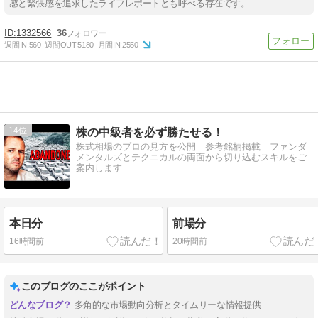
感と緊張感を追求したライブレポートとも呼べる存在です。
1332566
36
週間IN:
560
週間OUT:
5180
月間IN:
2550
14
株の中級者を必ず勝たせる！
株式相場のプロの見方を公開 参考銘柄掲載 ファンダ
メンタルズとテクニカルの両面から切り込むスキルをご
案内します
本日分
前場分
16時間前
20時間前
このブログのここがポイント
多角的な市場動向分析とタイムリーな情報提供