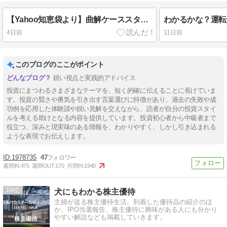
【Yahoo知恵袋より】曲解ケーススタディ。20代の6割が投資をするようになる未来が！？を400字で。
4日前
11日前
このブログのここがポイント
鋭い視点と実践的アドバイス
投資にまつわるさまざまなテーマを、短く的確に伝えることに長けていま
す。投資の賢さや勇気を引き出す言葉選びに特徴があり、過去の失敗や成
功例を応用した体験談や鋭い見解を交えながら、読者が自分の投資スタイ
ルを考える助けとなる内容を提供しています。投資初心者から中級者まで
役立つ、深みと現実味のある情報を、わかりやすく、しかし引き込まれる
ような表現でお伝えします。
1978735
47
週間IN:
475
週間OUT:
170
月間IN:
1940
19
犬にもわかる株主優待
主婦が送る株主優待生活。到着した優待品の紹介のほ
か、IPO当選報告、株主優待に興味がある人にも分かり
やすい解説なども掲載していきます。