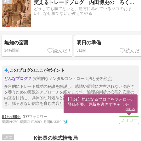
9
笑えるトレードブログ 内田博史の ろくでなし日記
どうしても勝てないと、途方に暮れているソコのおま
い! なぜ勝てないか教えてやる
無知の蛮勇
明日の準備
34時間前
3日前
このブログのここがポイント
実戦的なメンタルコントロール法と分析視点
多角的にトレード成功の秘訣を解説し、感情や環境に左右されない冷静さ
を養うための実践的アプローチを紹介します。論理的判断と心理的安定の
両立を目指し、具体的な対処法と誤解を解く視点を提供。堅実に戦略を磨
【Tips】気になるブログをフォロー。

き、揺るぎない信念を育む内容となっています。
登録不要。更新を逃さずキャッチ！
閉じる
659985
177
週間IN:
750
週間OUT:
3090
月間IN:
3310
10
K部長の株式情報局