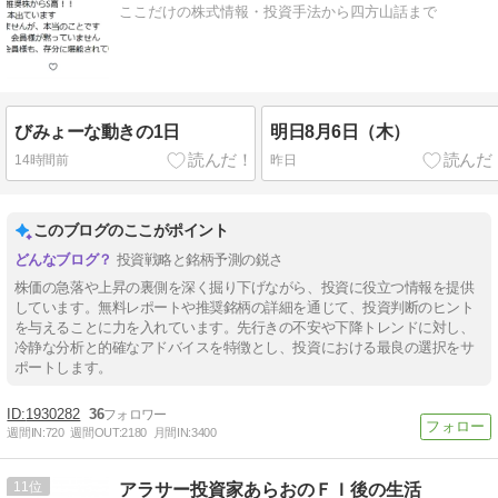
ここだけの株式情報・投資手法から四方山話まで
びみょーな動きの1日
明日8月6日（木）
14時間前
昨日
このブログのここがポイント
投資戦略と銘柄予測の鋭さ
株価の急落や上昇の裏側を深く掘り下げながら、投資に役立つ情報を提供
しています。無料レポートや推奨銘柄の詳細を通じて、投資判断のヒント
を与えることに力を入れています。先行きの不安や下降トレンドに対し、
冷静な分析と的確なアドバイスを特徴とし、投資における最良の選択をサ
ポートします。
1930282
36
週間IN:
720
週間OUT:
2180
月間IN:
3400
11
アラサー投資家あらおのＦＩ後の生活