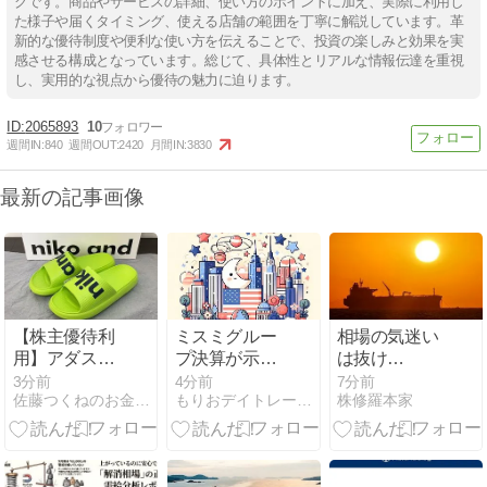
グです。商品やサービスの詳細、使い方のポイントに加え、実際に利用し
た様子や届くタイミング、使える店舗の範囲を丁寧に解説しています。革
新的な優待制度や便利な使い方を伝えることで、投資の楽しみと効果を実
感させる構成となっています。総じて、具体性とリアルな情報伝達を重視
し、実用的な視点から優待の魅力に迫ります。
2065893
10
週間IN:
840
週間OUT:
2420
月間IN:
3830
最新の記事画像
【株主優待利
ミスミグルー
相場の気迷い
用】アダスト
プ決算が示す
は抜け
リア優待券
AI投資の波及
ず！？：8月7
3分前
4分前
7分前
佐藤つくねのお金と暮らしの記録帳
もりおデイトレード日記
株修羅本家
10,000円分の
効果とFA部品
日（金）寄り
使い道
株の見方
前
(2025/02分)