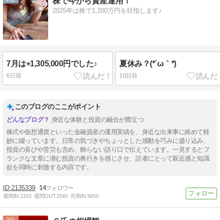
株で今から資産運用！
2025年は株で1,200万円を目指します♪
7月は+1,305,000円でした♪
夏休み？(*´ω｀*)
6日前
10日前
このブログのここがポイント
身近な体験と投資の融合が際立つ
株式や仮想通貨といった金融資産の運用実績を、身近な出来事に絡めて軽
妙に綴っています。日常の気づきやちょっとした感動を巧みに盛り込み、
投資の喜びや苦労も含め、飾らない語り口で伝えています。一見するとフ
ランクな文章に潜む投資の奥行きを感じさせ、読者にとって親近感と知識
欲を同時に刺激する内容です。
2135339
14
週間IN:
1320
週間OUT:
2540
月間IN:
5650
3