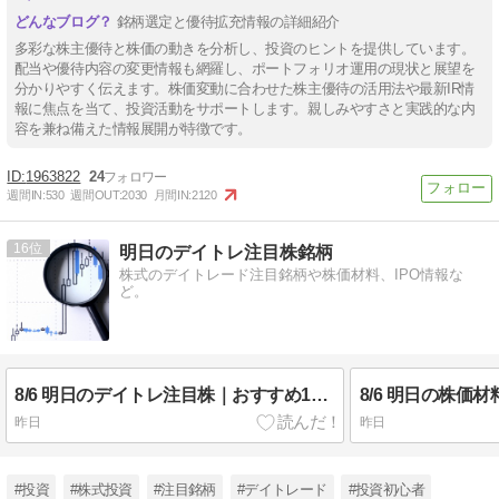
銘柄選定と優待拡充情報の詳細紹介
多彩な株主優待と株価の動きを分析し、投資のヒントを提供しています。
配当や優待内容の変更情報も網羅し、ポートフォリオ運用の現状と展望を
分かりやすく伝えます。株価変動に合わせた株主優待の活用法や最新IR情
報に焦点を当て、投資活動をサポートします。親しみやすさと実践的な内
容を兼ね備えた情報展開が特徴です。
1963822
24
週間IN:
530
週間OUT:
2030
月間IN:
2120
16
明日のデイトレ注目株銘柄
株式のデイトレード注目銘柄や株価材料、IPO情報な
ど。
8/6 明日のデイトレ注目株｜おすすめ10銘柄を紹介
昨日
昨日
#投資
#株式投資
#注目銘柄
#デイトレード
#投資初心者