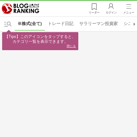
リーダー
ログイン
メニュー
※株式(全て)
トレード日記
サラリーマン投資家
シニア
【Tips】このアイコンをタップすると、

カテゴリ一覧を表示できます。
閉じる