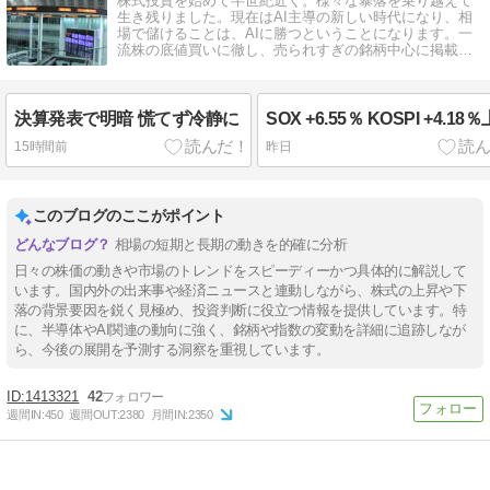
株式投資を始めて半世紀近く。様々な暴落を乗り越えて
生き残りました。現在はAI主導の新しい時代になり、相
場で儲けることは、AIに勝つということになります。一
流株の底値買いに徹し、売られすぎの銘柄中心に掲載し
ます。
決算発表で明暗 慌てず冷静に
SOX +6.55％ KOSPI +4.18
15時間前
昨日
このブログのここがポイント
相場の短期と長期の動きを的確に分析
日々の株価の動きや市場のトレンドをスピーディーかつ具体的に解説して
います。国内外の出来事や経済ニュースと連動しながら、株式の上昇や下
落の背景要因を鋭く見極め、投資判断に役立つ情報を提供しています。特
に、半導体やAI関連の動向に強く、銘柄や指数の変動を詳細に追跡しなが
ら、今後の展開を予測する洞察を重視しています。
1413321
42
週間IN:
450
週間OUT:
2380
月間IN:
2350