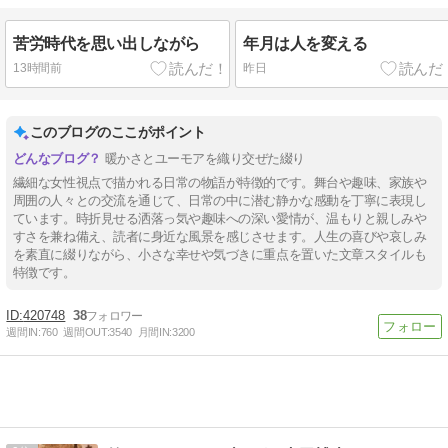
苦労時代を思い出しながら
年月は人を変える
13時間前
昨日
このブログのここがポイント
暖かさとユーモアを織り交ぜた綴り
繊細な女性視点で描かれる日常の物語が特徴的です。舞台や趣味、家族や
周囲の人々との交流を通じて、日常の中に潜む静かな感動を丁寧に表現し
ています。時折見せる洒落っ気や趣味への深い愛情が、温もりと親しみや
すさを兼ね備え、読者に身近な風景を感じさせます。人生の喜びや哀しみ
を素直に綴りながら、小さな幸せや気づきに重点を置いた文章スタイルも
特徴です。
420748
38
週間IN:
760
週間OUT:
3540
月間IN:
3200