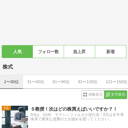
人気
フォロー数
急上昇
新着
株式
1〜30位
31〜60位
61〜90位
91〜120位
121〜150位
画像表示
文字表示
1
Ｓ教授！次はどの株買えばいいですか？！
8/4は 6240 ヤマシンフィルタが逆行高！8月は非半導
体系で着実な逆襲の土台固めを図ってください。