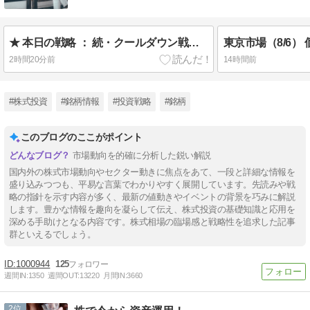
★ 本日の戦略 ： 続・クールダウン戦略で建て直し！
2時間20分前
14時間前
#株式投資
#銘柄情報
#投資戦略
#銘柄
このブログのここがポイント
市場動向を的確に分析した鋭い解説
国内外の株式市場動向やセクター動きに焦点をあて、一段と詳細な情報を
盛り込みつつも、平易な言葉でわかりやすく展開しています。先読みや戦
略の指針を示す内容が多く、最新の値動きやイベントの背景を巧みに解説
します。豊かな情報を趣向を凝らして伝え、株式投資の基礎知識と応用を
深める手助けとなる内容です。株式相場の臨場感と戦略性を追求した記事
群といえるでしょう。
1000944
125
週間IN:
1350
週間OUT:
13220
月間IN:
3660
2