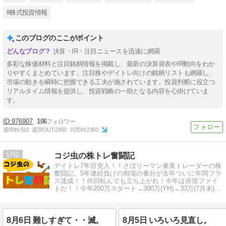
#株式投資情報
このブログのここがポイント
決算・IR・注目ニュースを迅速に網羅
多彩な株価材料と注目銘柄情報を掲載し、最新の決算発表やIR動向をわか
りやすくまとめています。注目株やデイトレ向けの銘柄リストも網羅し、
市場の動きを瞬時に把握できる工夫が施されています。投資判断に役立つ
リアルタイム情報を提供し、投資戦略の一助となる内容を心掛けていま
す。
976907
106
週間IN:
510
週間OUT:
2850
月間IN:
2360
17
コジ虫の株トレ奮闘記
デイトレ7年目突入！！さぼりーマン兼業トレーダーの株
奮闘記。5年連続負けの相場の養分が去年ついに年間プラ
ス達成！！何回転んでも立ち上がれ！今年は倍倍ファイ
トだ！！今年200万スタート→300万(YH)→33万(7月末)→
退場か！？
8月6日 難しすぎて・・滅。
8月5日 いろいろ見直し。