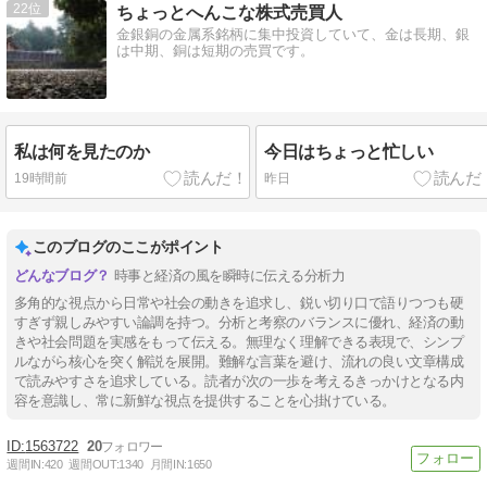
22
ちょっとへんこな株式売買人
金銀銅の金属系銘柄に集中投資していて、金は長期、銀
は中期、銅は短期の売買です。
私は何を見たのか
今日はちょっと忙しい
19時間前
昨日
このブログのここがポイント
時事と経済の風を瞬時に伝える分析力
多角的な視点から日常や社会の動きを追求し、鋭い切り口で語りつつも硬
すぎず親しみやすい論調を持つ。分析と考察のバランスに優れ、経済の動
きや社会問題を実感をもって伝える。無理なく理解できる表現で、シンプ
ルながら核心を突く解説を展開。難解な言葉を避け、流れの良い文章構成
で読みやすさを追求している。読者が次の一歩を考えるきっかけとなる内
容を意識し、常に新鮮な視点を提供することを心掛けている。
1563722
20
週間IN:
420
週間OUT:
1340
月間IN:
1650