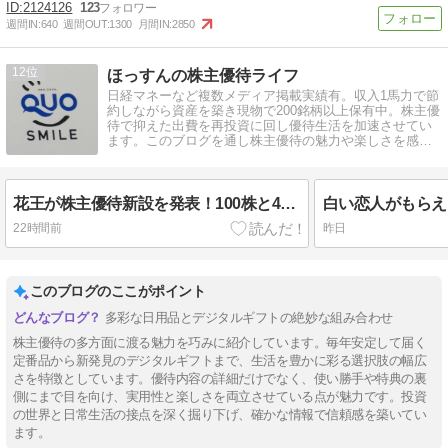
2124126
123
週間IN:
640
週間OUT:
1300
月間IN:
2850
12
ほっすんの株主優待ライフ
日経マネーなど複数メディア掲載実績有。収入1馬力で節
約しながら資産を築き現物で200銘柄以上保有中。株主優
待で抑えた出費を再投資に回し優待生活を加速させてい
ます。このブログを通し株主優待の魅力や楽しさを感じ
てもらえると嬉しいです。
花王が株主優待新設を発表！100株と400株以上で内容が大きく異なる？
22時間前
昨日
このブログのここがポイント
多彩な日用品とデジタルギフトの絶妙な組み合わせ
株主優待の多方面に渡る魅力を巧みに紹介しています。毎年安定して届く
定番品から新発見のデジタルギフトまで、生活を豊かに彩る選択肢の幅広
さを特徴としています。優待内容の詳細だけでなく、使い勝手や特典の裏
側にまで目を向け、実用性と楽しさを両立させている点が魅力です。投資
の世界と日常生活の接点を深く掘り下げ、確かな情報で信頼感を築いてい
ます。