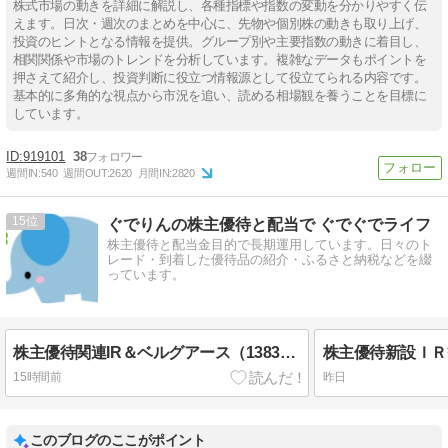
株式市場の動きを詳細に解説し、各種指標や指数の変動を分かりやすく伝
えます。日次・週次のまとめを中心に、先物や個別株の動きも取り上げ、
投資のヒントとなる情報を提供。グループ別や主要指数の動きに着目し、
相関関係や市場のトレンドを分析しています。複雑なデータもポイントを
押さえて紹介し、投資判断に役立つ情報源として役立てられる内容です。
基本的に多角的な視点から市況を追い、読める相場観を養うことを目標に
しています。
919101
38
週間IN:
540
週間OUT:
2620
月間IN:
2820
15
ぐでりんの株主優待と配当で ぐでぐでライフ
株主優待と配当金目的で長期運用しています。日々のト
レード・到着した優待品の紹介・ふるさと納税などを綴
っています。
株主優待関連IR＆ベルグアース（1383）・力の源ホールディングス（3561）・三栄コーポレーション（8119）株主優待到着
15時間前
昨日
このブログのここがポイント