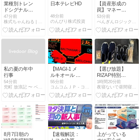
業種別トレン
日本テレビHD
【資産形成の
ドシグナル
罠】マネーリ
［2026年8月6
テラシーを高
48分前
47分前
53分前
のんびり株式投資
株式ちゃんねる | 株式投資に役立つ情報をお届け♪
ぺんぎんロジックFP講座
日］
めてETFと不
動産投資で勝
ち組になる極
意
私の夏の年中
【MAGI-1 メ
【選び放題】
行事
ルキオール vs
RIZAP特別優
現代AI】“合理
待券
54分前
55分前
1時間20分前
兜町 放浪記 〜 ベテラン投資家向け 株式情報ブログ
コムコムＪＰ - コムコムJP
夜寝ないで昼間寝て築く資産
判断AIは暴走
するのか？”科
学者人格AIと
AIガバナンス
の違いを解説
する
8月7日朝の
【速報解説：
上がっている