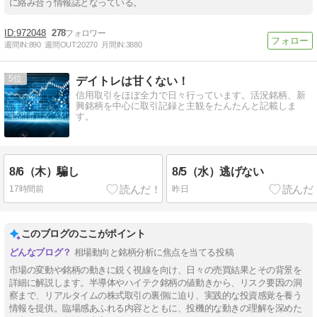
に絡み合う情報誌となっている。
972048
278
週間IN:
890
週間OUT:
20270
月間IN:
3880
5
デイトレは甘くない！
信用取引をほぼ全力で日々行っています。活況銘柄、新
興銘柄を中心に取引記録と主観をたんたんと記載しま
す。
8/6（木）騙し
8/5（水）逃げない
17時間前
昨日
このブログのここがポイント
相場動向と銘柄分析に焦点を当てる投稿
市場の変動や銘柄の動きに鋭く視線を向け、日々の売買結果とその背景を
詳細に解説します。半導体やハイテク銘柄の値動きから、リスク要因の洞
察まで、リアルタイムの株式取引の裏側に迫り、実践的な投資感覚を養う
情報を提供。臨場感あふれる内容とともに、投機的な動きの理解を深めた