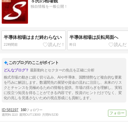
Ｓ氏の相場観
独自情報を一般公開！
半導体相場はまだ終わらない
半導体相場は反転局面へ
22時間前
昨日
このブログのここがポイント
最新動向とセクターの焦点を正確に分析
株式市場の動きに鋭く切り込み、AIや半導体、国際情勢など複合的な要素
を巧みに解説します。数週間先の展望や資金の流れに注目し、未来のリス
クとチャンスを見極めるための情報を提供。市場の揺らぎを理解し、実戦
に役立つ知見を得ることができる内容です。投資のヒントだけでなく、変
化の兆しを見逃さないための視点形成にも貢献します。
581197
160
週間IN:
1110
週間OUT:
13000
月間IN:
5230