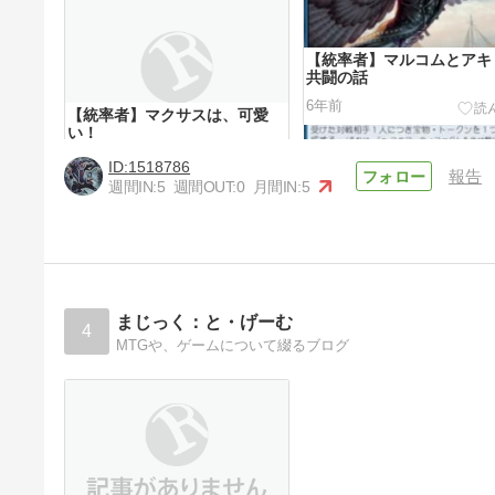
【統率者】マルコムとアキ
共闘の話
6年前
【統率者】マクサスは、可愛
い！
5年前
1518786
報告
週間IN:
5
週間OUT:
0
月間IN:
5
まじっく：と・げーむ
4
MTGや、ゲームについて綴るブログ