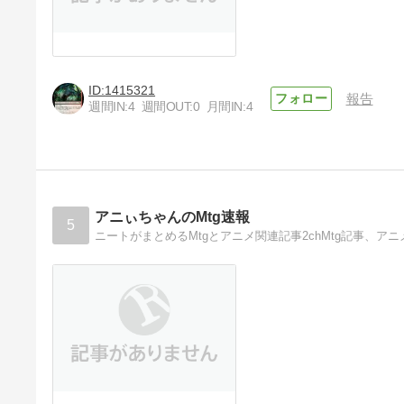
1415321
報告
週間IN:
4
週間OUT:
0
月間IN:
4
アニぃちゃんのMtg速報
5
ニートがまとめるMtgとアニメ関連記事2chMtg記事、ア