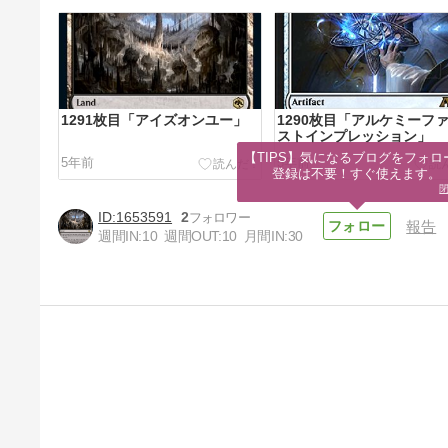
1291枚目「アイズオンユー」
1290枚目「アルケミーフ
ストインプレッション」
【TIPS】気になるブログをフォロー
5年前
5年前
登録は不要！すぐ使えます。
1653591
2
報告
週間IN:
10
週間OUT:
10
月間IN:
30
1287枚目「【ヒストリックブ
ロール】血に呪われた者、オド
リック」
5年前