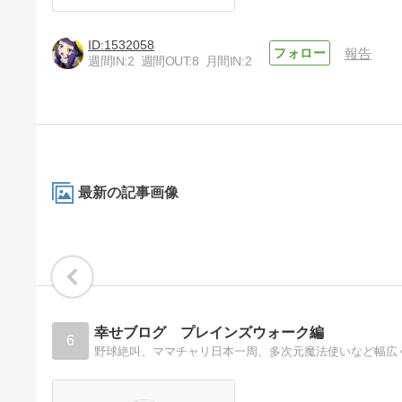
1532058
報告
週間IN:
2
週間OUT:
8
月間IN:
2
最新の記事画像
幸せブログ プレインズウォーク編
6
野球絶叫、ママチャリ日本一周、多次元魔法使いなど幅広