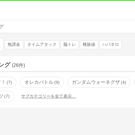
グ
検索
無課金
タイムアタック
脳トレ
種族値
ハバネロ
ング
(26件)
ツ！
オレカバトル
ガンダムウォーネグザ
7
9
4
ツ
7
サブカテゴリーを全て表示…