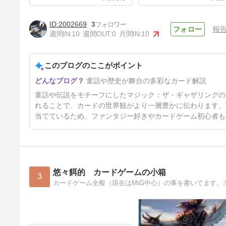
2002669
3
報
週間IN:
10
週間OUT:
0
月間IN:
10
このブログのここがポイント
エルドレインの森：バニコーン
童話や歴史が舞台の多彩なカード解説
と僻境の小動物
2年10ヶ月前
童話や伝説をモチーフにしたマジック：ザ・ギャザリングの
れることで、カードの世界観がより一層豊かに伝わります。
当てているため、ファンタジー好きやカードゲーム初心者も
悠々餌的 カードゲームの小箱
3
カードゲーム全般（現在はMtG中心）の事を書いてます