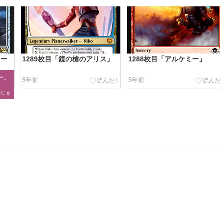
ァー
1289枚目「鏡の槍のアリス」
1288枚目「アルケミー」
。

5年前
5年前
閉じる