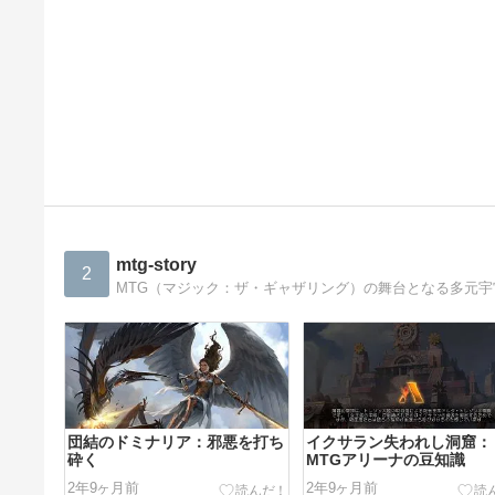
mtg-story
2
MTG（マジック：ザ・ギャザリング）の舞台となる多元
団結のドミナリア：邪悪を打ち
イクサラン失われし洞窟：
砕く
MTGアリーナの豆知識
2年9ヶ月前
2年9ヶ月前