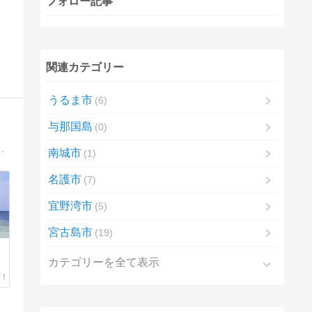
フォロー記事
関連カテゴリー
うるま市
6
与那国島
0
のこと、日々の出来事を紹介していきます。そしてN(妻)のつぶやきもお届けします。
南城市
1
名護市
7
宜野湾市
5
宮古島市
19
カテゴリーを全て表示