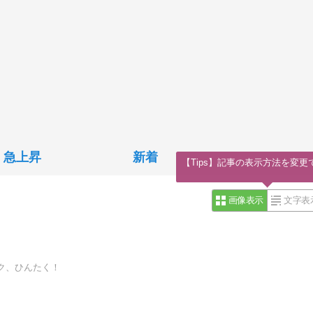
急上昇
新着
【Tips】記事の表示方法を変更
画像表示
文字表
ク、ひんたく！