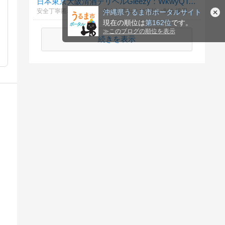
日本東京大阪清酒デリヘルGleezy：WkwyQToZN
安全丁寧匿名を重視し、匿名対応および後払い制を採用しています。東京23区大阪市内 → 当日派遣OK。ホテル／自宅の両方に対応、厳密な秘密保持。Telegram：@top7340/ Gleezy ォーラム： tokyosake520.com
沖縄県うるま市ポータルサイト
現在の順位は
第162位
です。
≫
このブログの順位を表示
続きを表示