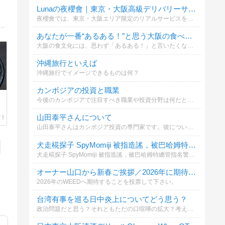
Lunaの夜櫻會｜東京・大阪高級デリバリーサービス Telegram：@av6777
夜櫻會では、東京・大阪エリア限定のリアルサービスをご提供しております。 実写写真確認可能・現金払い対応・振込不要・プライバシー厳守。 毎日新しいキャスト情報更新中。 Gleezy：jpv266 | Telegram：@av6777
楽しむお出かけ情報を紹介。我が家はグルメではなくただのガチマヤー！nonさんとのサーフーフー（ほろ酔い）日記。コストコや沖縄限定のお得情報。自販機や無人販売やコアな沖縄観光スポットなど
あなたが一番“あるある！”と思う大阪の食べ物ネタはどれ？
大阪の食文化には、思わず「あるある！」と言いたくなる独特の魅力があります。 あなたが一番共感する“食べ物あるある”は？
沖縄旅行といえば
沖縄旅行でイメージできるものは何？
カンボジアの投資と職業
今後のカンボジアで注目すべき職業や投資分野は何だと思いますか？
山田泰平さんについて
山田泰平さんはカンボジア投資の専門家です。彼についての質問にお答えください。
犬走椛探子 SpyMomiji 被指造謠，被巴哈姆特總管指名警告，您認為何者為真？
犬走椛探子 SpyMomiji 被指造謠，被巴哈姆特總管指名警告，何者為真？ 請 犬走椛探子 勿再曲解站方立場與提供服務用意，否則將評估處分https://ameblo.jp/spymomiji/entry-12948882497.html
オーナー山口から新春ご挨拶／2026年に期待すること
2026年のWEEDへ期待することを投票して下さい。
台湾有事を巡る日中炎上についてどう思う？
政治問題だと思う？それともただの口喧嘩の拡大？考え方を選んで投票してください。