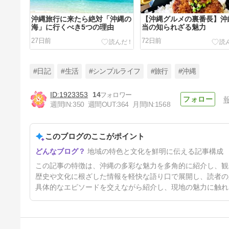
沖縄旅行に来たら絶対「沖縄の
【沖縄グルメの裏番長】沖
海」に行くべき5つの理由
当の知られざる魅力
27日前
72日前
#日記
#生活
#シンプルライフ
#旅行
#沖縄
1923353
14
週間IN:
350
週間OUT:
364
月間IN:
1568
沖縄の公共バスは時間通りに来
ない？意外すぎる理由と効果的
な対策
このブログのここがポイント
4ヶ月前
地域の特色と文化を鮮明に伝える記事構成
この記事の特徴は、沖縄の多彩な魅力を多角的に紹介し、観
歴史や文化に根ざした情報を軽快な語り口で展開し、読者の
具体的なエピソードを交えながら紹介し、現地の魅力に触れ