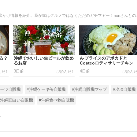
がちまいの食べ歩き（まーい）とガチ（本気）で
る？
沖縄でおいしい生ビールが飲め
A-プライスのアボカドと
るお店
Costcoロティサリーチキン
3日前
4日前
イーツ自販機
#沖縄ケーキ缶自販機
#沖縄自販機マップ
#冷凍自販機
#沖縄面白い自販機
#沖縄食べ物自販機
告