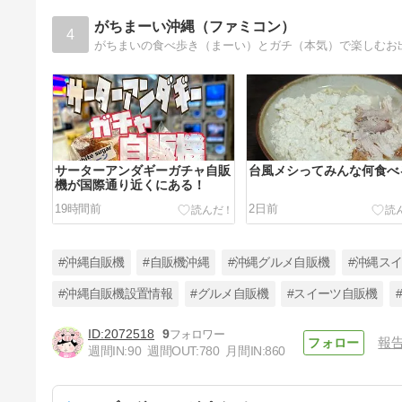
がちまーい沖縄（ファミコン）
4
サーターアンダギーガチャ自販
台風メシってみんな何食べ
機が国際通り近くにある！
19時間前
2日前
#沖縄自販機
#自販機沖縄
#沖縄グルメ自販機
#沖縄ス
#沖縄自販機設置情報
#グルメ自販機
#スイーツ自販機
2072518
9
報
とんかつ松のや『夏休み企画』
週間IN:
90
週間OUT:
780
月間IN:
860
500円でロースとんかつが食べ
られる
5日前