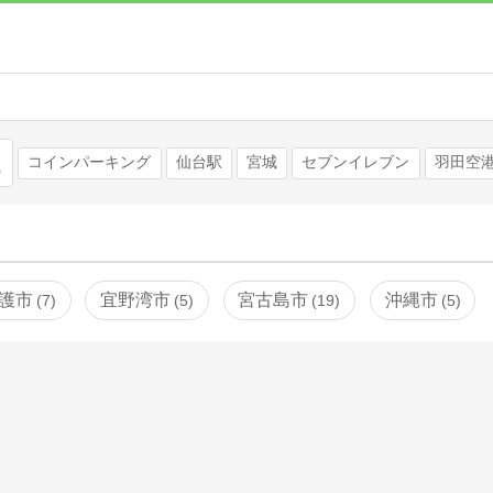
検索
コインパーキング
仙台駅
宮城
セブンイレブン
羽田空
護市
宜野湾市
宮古島市
沖縄市
7
5
19
5