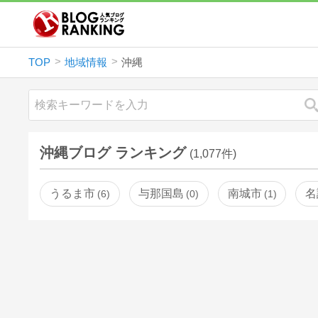
TOP
地域情報
沖縄
沖縄ブログ ランキング
(1,077件)
うるま市
与那国島
南城市
名
6
0
1