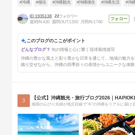
#沖縄
#移住
#沖縄観光
#沖縄移住
#沖縄生活
#沖
1935138
22
週間IN:
420
週間OUT:
1330
月間IN:
1760
JTBアワード 沖縄からの受賞
施設はココ！！
このブログのここがポイント
4日前
旬の情報と心に響く琉球風情描写
沖縄の豊かな風土と彩り豊かな日常を通じて、地域の魅力を
織り交ぜながら、沖縄の四季折々の表情からユニークな体験
【公式】沖縄観光・旅行ブログ2026｜HAPIOK
3
南国のんびり夫婦が地元目線で“今”の沖縄をリアルに届け