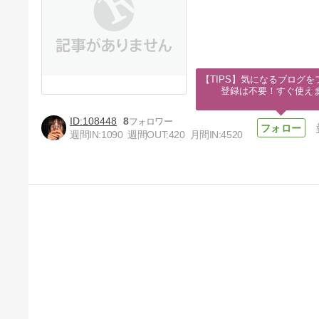
【TIPS】気になるブログを
登録は不要！すぐ使え
108448
8
週間IN:
1090
週間OUT:
420
月間IN:
4520