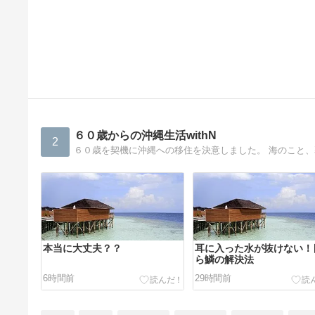
６０歳からの沖縄生活withN
2
本当に大丈夫？？
耳に入った水が抜けない！
ら鱗の解決法
6時間前
29時間前