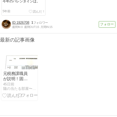
今年のバレンタインは。
5年前
1926708
1
週間IN:
0
週間OUT:
15
月間IN:
15
最新の記事画像
元税務課職員
が説明！固定
資産税の縦
45日前
陽の当たる部屋〜セキスイハイム１１００万円値引き〜
覧・閲覧制度
で他人の評価
を調べて自宅
の税額が正し
いか比較