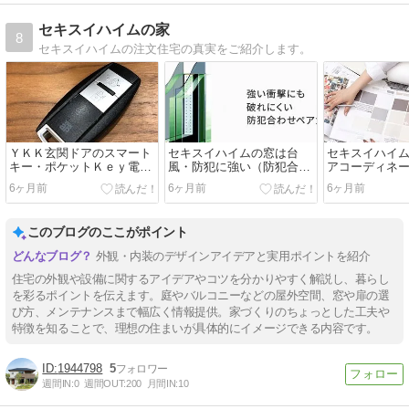
セキスイハイムの家
8
セキスイハイムの注文住宅の真実をご紹介します。
ＹＫＫ玄関ドアのスマート
セキスイハイムの窓は台
セキスイハイ
キー・ポケットＫｅｙ電池
風・防犯に強い（防犯合わ
アコーディネ
切れ・警告音と電池交換の
せペアガラス）
合せの流れと
6ヶ月前
6ヶ月前
6ヶ月前
仕方
このブログのここがポイント
外観・内装のデザインアイデアと実用ポイントを紹介
住宅の外観や設備に関するアイデアやコツを分かりやすく解説し、暮らし
を彩るポイントを伝えます。庭やバルコニーなどの屋外空間、窓や扉の選
び方、メンテナンスまで幅広く情報提供。家づくりのちょっとした工夫や
特徴を知ることで、理想の住まいが具体的にイメージできる内容です。
1944798
5
週間IN:
0
週間OUT:
200
月間IN:
10