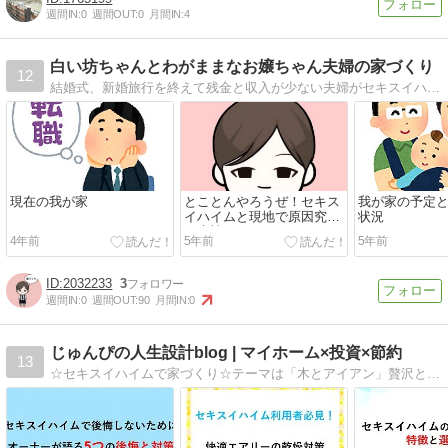
週間IN:
0
週間OUT:
0
月間IN:
4
白い坊ちゃんとわがままなお嬢ちゃん夫婦の家づくり
12
結婚式、新婚旅行を終えて残金と収入が少ない夫婦がセキスイハイムの家を建てようと挑む記録
現在の我が家
とことんやろうぜ！セキス
我が家の予定
イハイムと現地で原因究明
状況
（上棟21日目）
4年前
5年前
5年前
2032233
3
週間IN:
0
週間OUT:
90
月間IN:
0
じゅんぴの人生設計blog | マイホーム×投資×節約
13
☆セキスイハイムで家づくり☆テーマは「木とアイアン」贅沢と節約を使い分けてこだわりのあるマイホームを目指してます！投資と節約による資産形成も行なっています！！