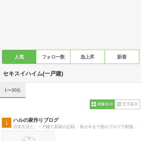
人気
フォロー数
急上昇
新着
セキスイハイム(一戸建)
1〜30位
画像表示
文字表示
ハルの家作りブログ
1
日常生活と、一戸建て新築の記録。 私が今まで他のブログで刺激を受けたように、誰かの役に立ちますように。 趣味は二次元まっしぐら。