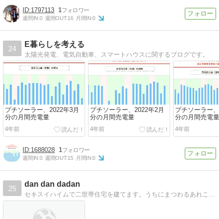
1797113
1
週間IN:
0
週間OUT:
16
月間IN:
0
E暮らしを考える
24
太陽光発電、電気自動車、スマートハウスに関するブログです。
プチソーラー、2022年3月
プチソーラー、2022年2月
プチソーラー、2
分の月間売電量
分の月間売電量
分の月間売電
4年前
4年前
4年前
1688028
1
週間IN:
0
週間OUT:
15
月間IN:
0
dan dan dadan
25
セキスイハイムで二世帯住宅を建てます。うちにまつわるあれこれ。