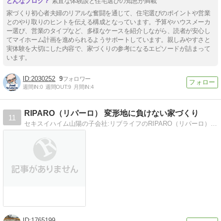
素直な体験談と住宅選びの知恵が満載
家づくり初心者夫婦のリアルな奮闘を通じて、住宅選びのポイントや営業
とのやり取りのヒントを伝える構成となっています。予算やハウスメーカ
ー選び、営業のタイプなど、多様なケースを紹介しながら、読者が安心し
てマイホーム計画を進められるようサポートしています。親しみやすさと
実体験を大切にした内容で、家づくりの参考になるエピソードが詰まって
います。
2030252
9
週間IN:
0
週間OUT:
9
月間IN:
4
RIPARO（リパーロ） 変形地に負けない家づくり
11
セキスイハイム山陽の子会社:リブライフのRIPARO（リパーロ）での二世帯住宅建て替え日記。
1765199