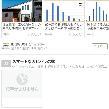
注文住宅「2000万円台」の
家を建てる理想のタイミン
家を建てるの
間取り事例集 おすすめハウ
グとは？年齢や時期などか
ら必要？年収
スメーカーもご紹介！
ら考える「今、家を買うべ
ンの借入額と
3年前
4年前
4年前
きか？」
の目安
2025061
1
週間IN:
0
週間OUT:
16
月間IN:
0
スマートなカピバラの家
23
セキスイハイム、ＳＰＳで家を建てることになりましたので備忘録。 旦那２９歳＠サラリーマン、妻兼マスコット(カピバラ)３３歳＠主婦、息子１歳 の３人家族です。ブ…