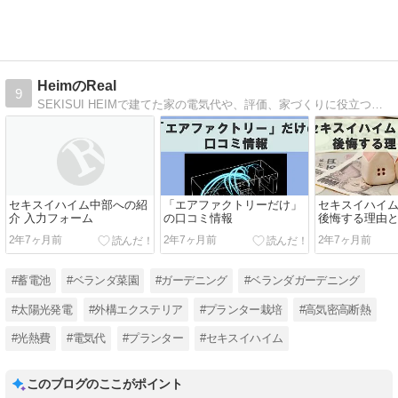
HeimのReal
9
SEKISUI HEIMで建てた家の電気代や、評価、家づくりに役立つ情報、口コミを紹介するブログです。
セキスイハイム中部への紹
「エアファクトリーだけ」
セキスイハイム
介 入力フォーム
の口コミ情報
後悔する理由
2年7ヶ月前
2年7ヶ月前
2年7ヶ月前
#蓄電池
#ベランダ菜園
#ガーデニング
#ベランダガーデニング
#太陽光発電
#外構エクステリア
#プランター栽培
#高気密高断熱
#光熱費
#電気代
#プランター
#セキスイハイム
このブログのここがポイント