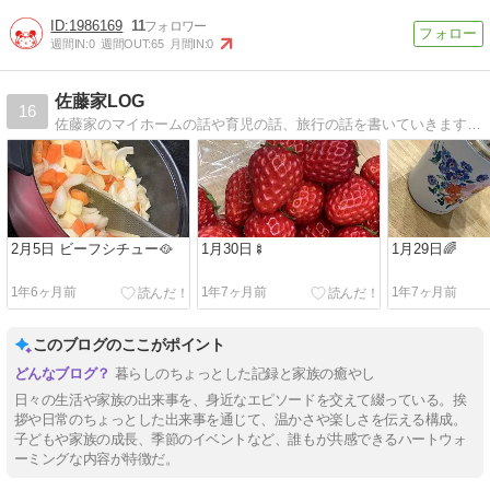
1986169
11
週間IN:
0
週間OUT:
65
月間IN:
0
佐藤家LOG
16
佐藤家のマイホームの話や育児の話、旅行の話を書いていきます。特にマイホームのことを備忘録としても綴っています。旅行は軽めの旅行が多いですが家族で楽しんでます！
2月5日 ビーフシチュー🥘
1月30日🍢
1月29日🌈
1年6ヶ月前
1年7ヶ月前
1年7ヶ月前
このブログのここがポイント
暮らしのちょっとした記録と家族の癒やし
日々の生活や家族の出来事を、身近なエピソードを交えて綴っている。挨
拶や日常のちょっとした出来事を通じて、温かさや楽しさを伝える構成。
子どもや家族の成長、季節のイベントなど、誰もが共感できるハートウォ
ーミングな内容が特徴だ。