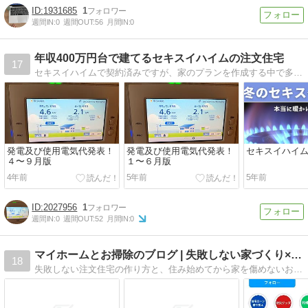
1931685
1
週間IN:
0
週間OUT:
56
月間IN:
0
年収400万円台で建てるセキスイハイムの注文住宅
17
セキスイハイムで契約済みですが、家のプランを作成する中で多くのブログが非常に参考になりました。自分もその一員となれればと思い投稿しています。これから家を建てられる方の何かしらの参考になれば幸いです！
発電及び使用電気代発表！
発電及び使用電気代発表！
セキスイハイ
４〜９月版
１〜６月版
4年前
5年前
5年前
2027956
1
週間IN:
0
週間OUT:
52
月間IN:
0
マイホームとお掃除のブログ | 失敗しない家づくり×お掃除術
18
失敗しない注文住宅の作り方と、住み始めてから家を傷めないお掃除術を紹介しています。