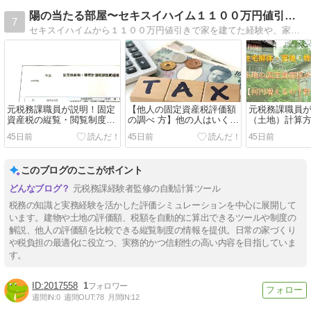
陽の当たる部屋〜セキスイハイム１１００万円値引き〜
7
セキスイハイムから１１００万円値引きで家を建てた経験や、家づくりの知識をこれから家づくりをされる方の役に立てるような内容のサイト作りを心がけています。
元税務課職員が説明！固定
【他人の固定資産税評価額
元税務課職員
資産税の縦覧・閲覧制度で
の調べ 方】他の人はいくら
（土地）計算
他人の評価を調べて自宅の
払っているか評価額＆税額
住宅解体・更
45日前
45日前
45日前
税額が正しいか比較
を調べよう
家で土地の固
倍？
このブログのここがポイント
元税務課経験者監修の自動計算ツール
税務の知識と実務経験を活かした評価シミュレーションを中心に展開して
います。建物や土地の評価額、税額を自動的に算出できるツールや制度の
解説、他人の評価額を比較できる縦覧制度の情報を提供。日常の家づくり
や税負担の最適化に役立つ、実務的かつ信頼性の高い内容を目指していま
す。
2017558
1
週間IN:
0
週間OUT:
78
月間IN:
12