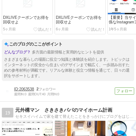
DXLIVEクーポンでお得を
DXLIVEクーポンでお得を
【重要】当サ
回収せよ
回収せよ
係なInstagr
について
5ヶ月前
6ヶ月前
1年5ヶ月前
このブログのここがポイント
多方面の最新情報と実用的なヒントを提供
さまざまな暮らしの場面に役立つ知識と体験談を紹介します。トピックは
インターネットの安全から住まいのデザインまで幅広く、一歩踏み出すた
めの参考材料が満載です。リアルな体験と役立つ情報を通じて、日々の選
択をサポートします。
2063538
2
週間IN:
0
週間OUT:
40
月間IN:
0
元外構マン さきさきパパのマイホーム計画
19
セキスイハイムで家を建て替えたことをきっかけにブログをはじめました。左官職人として外構の現場で1年間、外構・エクステリアの専門店で５年間勤務。現在、介護リフォームや障がいを持つ方向けの福祉住宅を手がける会社に勤務しています。