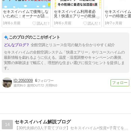
セキスイハイムで後悔しな
セキスイハイム利用者必
セキスイハイ
いために：オーナーが語る
見！快適エアリーの乾燥対
リーの特徴と
5つの後悔と対策
策：冬の乾燥に最適な加湿
1年6ヶ月前
1年6ヶ月前
1年7ヶ月前
器5選
このブログのここがポイント
全館空調とリユース住宅の魅力を分かりやすく紹介
セキスイハイムの全館空調システム「快適エアリー」やリユースハイムの
最新情報を戯れるように伝える。温度・湿度調整やキャンペーンの裏側、
実際の体験談まで幅広く、理想的な住まい選びに役立つヒントを提供しま
す。
2050309
6
週間IN:
0
週間OUT:
72
月間IN:
0
セキスイハイム解説ブログ
14
【30代夫婦の3人子育てブログ】セキスイハイム×投資×子育てを記事にしています。FP2級、セキスイハイムオーナー5年目の知識を生かして、本当の体験談を生の声で皆さんに届けます！