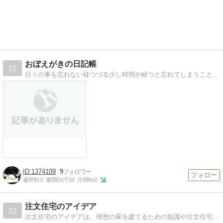
おぼえがきの日記帳
21
日々の事を忘れない様つづる少し時間が経つと忘れてしまうことが多い。生きている記憶を残すための日記帳
1374109
9
週間IN:
0
週間OUT:
20
月間IN:
0
注文住宅のアイデア
22
注文住宅のアイデアは、理想の家を建てるための知識や注文住宅・住宅メーカーの比較情報などが満載！注文住宅の費用や価格相場、大手ハウスメーカーや工務店の口コミ評判、坪単価の比較ランキングなど。注文住宅の新築の家を建てるなら！注文住宅のアイデアへ