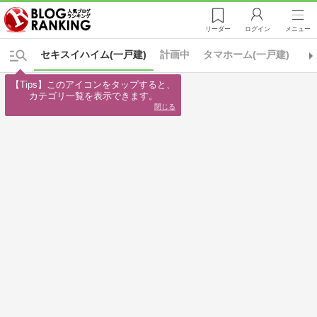
リーダー
ログイン
メニュー
セキスイハイム(一戸建)
計画中
タマホーム(一戸建)
ト
【Tips】このアイコンをタップすると、

カテゴリ一覧を表示できます。
閉じる