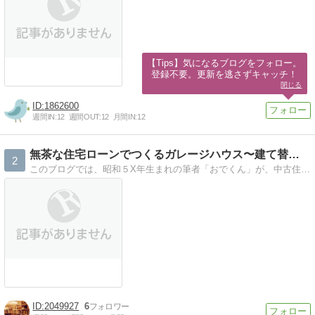
【Tips】気になるブログをフォロー。

登録不要。更新を逃さずキャッチ！
閉じる
1862600
週間IN:
12
週間OUT:
12
月間IN:
12
無茶な住宅ローンでつくるガレージハウス〜建て替えログ〜
2
このブログでは、昭和５X年生まれの筆者「おでくん」が、中古住宅を購入した経緯から、数年後、それを取り壊して新築を建てるところまでの流れや経緯を、時に思い出し、時にリアルタイムにお届けしてまいります。
2049927
6