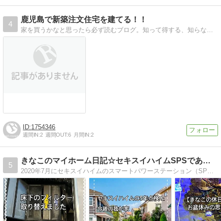
鹿児島で新築注文住宅を建てる！！
4
家を買うかなと思ったら必ず読むブログ。知って得する、知らなきゃ損する情報を提供いたします。
1754346
週間IN:
2
週間OUT:
6
月間IN:
2
きなこのマイホーム日記☆セキスイハイムSPSであったかハイム
5
2020年7月にセキスイハイムのスマートパワーステーション（SPS）で夢のマイホームを建てました。家を建てようと思ったきっかけ、ハウスメーカー選び、家が建つまでの過程や、新居での生活、その他日常などを自由に綴ってます(^^)