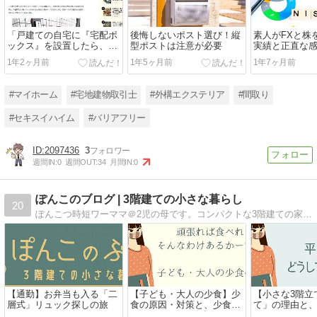
「戸建ての自宅に『宅配ボ
後悔しないポスト選び！縦
素人がFXと株
ックス』を設置したら、家
型ポストは注意が必要
実績と正直な感
族が使える自由な時間が増
個別株で確実
1年2ヶ月前
1年5ヶ月前
1年7ヶ月前
えた（ESSEonline）」が公
開されました。
#マイホーム
#宅地建物取引士
#外構エクステリア
#間取り
#セキスイハイム
#バリアフリー
2097436
3
週間IN:
0
週間OUT:
34
月間IN:
0
ぽんこのブログ | 3階建ての小さな暮らし
20
ぽんこつ時短ワーママ＠2児の母です。コンパクトな3階建ての家で「小さな暮らし」をしています。シンプルで心地良い暮らしがしたい。「普通」じゃなくてもいい、自分や家族に合う 子育て・暮らし・時短のくふう を発信中。
【通勤】お弁当も入る「二
【子ども・大人の少食】少
【小さな3階立
層式」リュック探しの旅
食の原因・対策と、少食つ
て」の理由と
らいよねっていう話