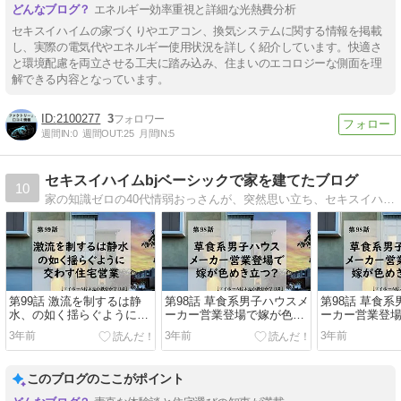
エネルギー効率重視と詳細な光熱費分析
セキスイハイムの家づくりやエアコン、換気システムに関する情報を掲載
し、実際の電気代やエネルギー使用状況を詳しく紹介しています。快適さ
と環境配慮を両立させる工夫に踏み込み、住まいのエコロジーな側面を理
解できる内容となっています。
2100277
3
週間IN:
0
週間OUT:
25
月間IN:
5
セキスイハイムbjベーシックで家を建てたブログ
10
家の知識ゼロの40代情弱おっさんが、突然思い立ち、セキスイハイムで家を建てたらどうなったのかを物語形式で綴ったブログです。我が家の失敗談を中心にお話します(笑)
第99話 激流を制するは静
第98話 草食系男子ハウスメ
第98話 草食
水、の如く揺らぐように交
ーカー営業登場で嫁が色め
ーカー営業登
わす住宅営業
き立つ？
き立つ？
3年前
3年前
3年前
このブログのここがポイント