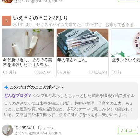
週間IN:
10
週間OUT:
4
月間IN:
12
いえ＊もの＊ことびより
3
2014年3月、セキスイハイムで建てた二世帯住宅。お家ができるまで、そして住んでから、家族みんなにとって居心地の良いお家を目指すアレコレを書いてます。
40代折り返し、そろそろ美
年の瀬あれこれ。
昼ランという
容を頑張りたい（人並み
に）
6ヶ月前
8ヶ月前
1年前
このブログのここがポイント
シンプルな暮らしとちょっとした冒険を綴る投稿スタイル
日々のささやかな出来事を幅広く紹介。趣味や整理、子育ての工夫、ちょ
っとした運動や買い物の記録など、多彩なテーマで親しみやすく綴されて
いる。文章は自然体で飾らず、読者に身近さを伝える工夫がいっぱい。
1852411
1
週間IN:
3
週間OUT:
54
月間IN:
3