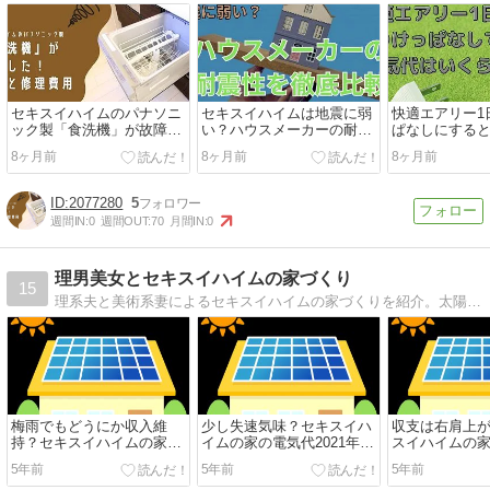
セキスイハイムのパナソニ
セキスイハイムは地震に弱
快適エアリー1
ック製「食洗機」が故障し
い？ハウスメーカーの耐震
ぱなしにする
た原因と修理費用
性を徹底比較！
くら？
8ヶ月前
8ヶ月前
8ヶ月前
2077280
5
週間IN:
0
週間OUT:
70
月間IN:
0
理男美女とセキスイハイムの家づくり
15
理系夫と美術系妻によるセキスイハイムの家づくりを紹介。太陽光＆蓄電池付きのSPSを建築予定
梅雨でもどうにか収入維
少し失速気味？セキスイハ
収支は右肩上
持？セキスイハイムの家の
イムの家の電気代2021年5
スイハイムの
電気代2021年6月,7月分を
月分を公開
2021年4月分
5年前
5年前
5年前
まとめて公開