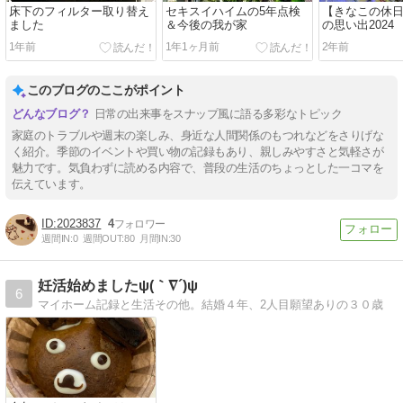
床下のフィルター取り替え
セキスイハイムの5年点検
【きなこの休
ました
＆今後の我が家
の思い出2024
1年前
1年1ヶ月前
2年前
このブログのここがポイント
日常の出来事をスナップ風に語る多彩なトピック
家庭のトラブルや週末の楽しみ、身近な人間関係のもつれなどをさりげな
く紹介。季節のイベントや買い物の記録もあり、親しみやすさと気軽さが
魅力です。気負わずに読める内容で、普段の生活のちょっとした一コマを
伝えています。
2023837
4
週間IN:
0
週間OUT:
80
月間IN:
30
妊活始めましたψ(｀∇´)ψ
6
マイホーム記録と生活その他。結婚４年、2人目願望ありの３０歳