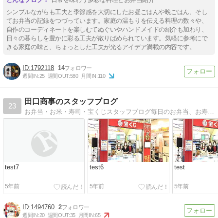
シンプルながらも工夫と季節感を大切にしたお昼ごはんや晩ごはん、そし
てお弁当の記録をつづっています。家庭の温もりを伝える料理の数々や、
自作のコーディネートを楽しむてぬぐいやハンドメイドの紹介も加わり、
日々の暮らしを豊かに彩る工夫が散りばめられています。気軽に参考にで
きる家庭の味と、ちょっとした工夫が光るアイデア満載の内容です。
1792118
14
週間IN:
25
週間OUT:
580
月間IN:
110
田口商事のスタッフブログ
23
お弁当・お米・寿司・宝くじスタッフブログ毎日のお弁当、お寿司、当選情報を発信中！
test7
test6
test
5年前
5年前
5年前
1494760
2
週間IN:
20
週間OUT:
35
月間IN:
65