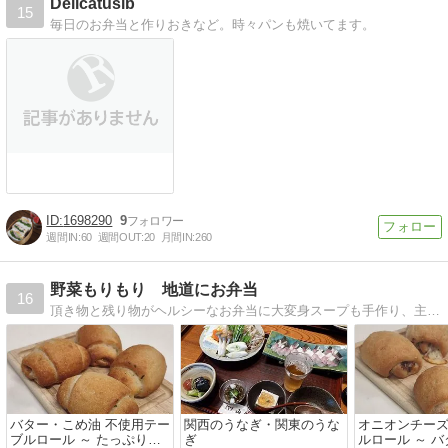
Delicatusib
15
毎日のお弁当と作りおきなど。時々パンも焼いてます。
1698290
9
週間IN:
60
週間OUT:
20
月間IN:
260
野菜もりもり 地道にお弁当
16
頂き物と残り物がヘルシーなお弁当に大変身スープも手作り、主人のメタボ解消目指して・・・
バター・こめ油 不使用テー
関西のうなぎ・関東のうな
オニオンチーズ
ブルロール ～ たっぷり夏
ぎ
ルロール ～ 