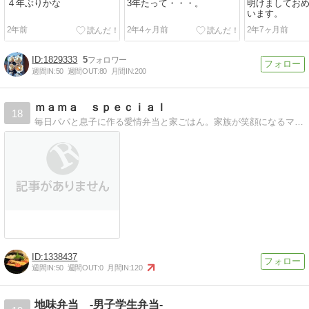
４年ぶりかな
3年たって・・・。
明けましてお
います。
2年前
2年4ヶ月前
2年7ヶ月前
1829333
5
週間IN:
50
週間OUT:
80
月間IN:
200
ｍａｍａ ｓｐｅｃｉａｌ
18
毎日パパと息子に作る愛情弁当と家ごはん。家族が笑顔になるママの簡単アレンジ料理とママのつぶやきブログ。
1338437
週間IN:
50
週間OUT:
0
月間IN:
120
地味弁当 -男子学生弁当-