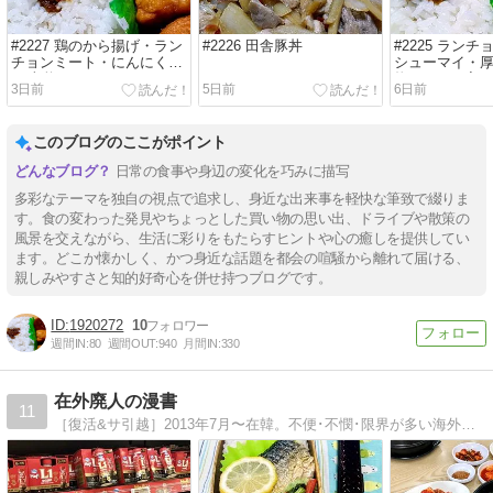
#2227 鶏のから揚げ・ラン
#2226 田舎豚丼
#2225 ラン
チョンミート・にんにく焼
シューマイ・
き味噌
物・しらす入
3日前
5日前
6日前
このブログのここがポイント
日常の食事や身辺の変化を巧みに描写
多彩なテーマを独自の視点で追求し、身近な出来事を軽快な筆致で綴りま
す。食の変わった発見やちょっとした買い物の思い出、ドライブや散策の
風景を交えながら、生活に彩りをもたらすヒントや心の癒しを提供してい
ます。どこか懐かしく、かつ身近な話題を都会の喧騒から離れて届ける、
親しみやすさと知的好奇心を併せ持つブログです。
1920272
10
週間IN:
80
週間OUT:
940
月間IN:
330
在外廃人の漫書
11
［復活&サ引越］2013年7月〜在韓。不便･不憫･限界が多い海外で弁当を作り続ける苦行の日々とガチリアルな韓国を火の玉豪速球に綴る。退屈なパクり都市ソウル(1)→ﾘｱﾙ北斗の拳な世界水原(8)→謎の都市清州(今ｺｺ)