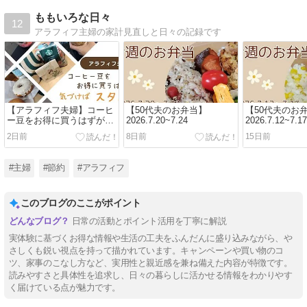
ももいろな日々
12
アラフィフ主婦の家計見直しと日々の記録です
【アラフィフ夫婦】コーヒ
【50代夫のお弁当】
【50代夫のお
ー豆をお得に買うはずが、
2026.7.20~7.24
2026.7.12~7.17
気づけばスタバにハマって
2日前
8日前
15日前
いました
#主婦
#節約
#アラフィフ
このブログのここがポイント
日常の活動とポイント活用を丁寧に解説
実体験に基づくお得な情報や生活の工夫をふんだんに盛り込みながら、や
さしくも鋭い視点を持って描かれています。キャンペーンや買い物のコ
ツ、家事のこなし方など、実用性と親近感を兼ね備えた内容が特徴です。
読みやすさと具体性を追求し、日々の暮らしに活かせる情報をわかりやす
く届けている点が魅力です。