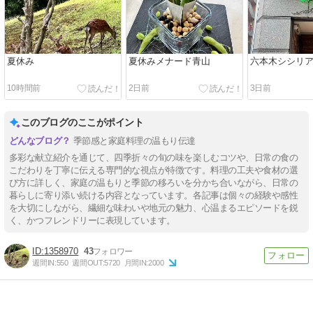
夏休み
夏休みメナード青山
六本木シシリ
10時間前
2日前
3日前
このブログのここがポイント
季節感と家庭料理の温もり伝達
多彩な献立紹介を通じて、四季折々の旬の味を楽しむコツや、日常の食の
こだわりを丁寧に伝える専門的な視点が特徴です。料理の工夫や食材の選
び方に詳しく、家庭の温もりと季節の移ろいを分かち合いながら、日常の
暮らしに寄り添い続ける内容となっています。各記事は個々の経験や感性
を大切にしながら、繊細な味わいや地元の魅力、心温まるエピソードを鋭
く、かつフレンドリーに表現しています。
1358970
43
週間IN:
550
週間OUT:
5720
月間IN:
2000