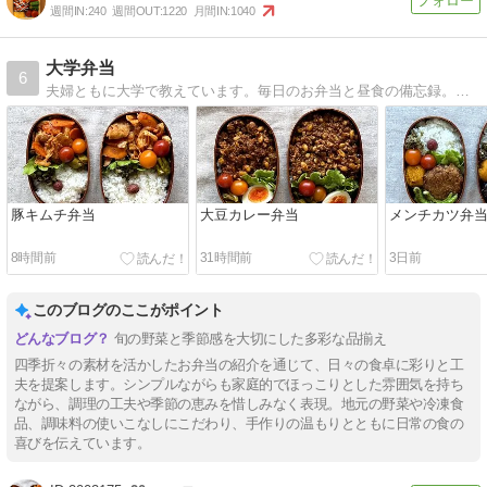
週間IN:
240
週間OUT:
1220
月間IN:
1040
大学弁当
6
夫婦ともに大学で教えています。毎日のお弁当と昼食の備忘録。借りている小さな畑の野菜も使います。
豚キムチ弁当
大豆カレー弁当
メンチカツ弁
8時間前
31時間前
3日前
このブログのここがポイント
旬の野菜と季節感を大切にした多彩な品揃え
四季折々の素材を活かしたお弁当の紹介を通じて、日々の食卓に彩りと工
夫を提案します。シンプルながらも家庭的でほっこりとした雰囲気を持ち
ながら、調理の工夫や季節の恵みを惜しみなく表現。地元の野菜や冷凍食
品、調味料の使いこなしにこだわり、手作りの温もりとともに日常の食の
喜びを伝えています。