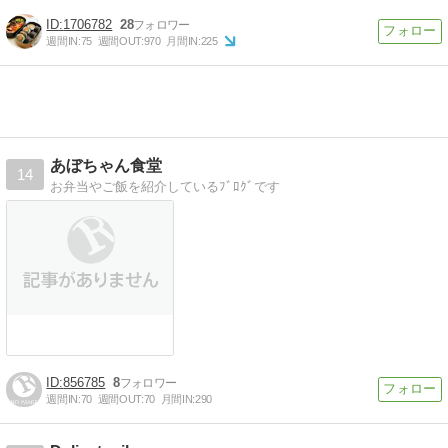
1706782
28
週間IN:
75
週間OUT:
970
月間IN:
225
あぼちゃん食堂
14
お弁当やご飯を紹介しているﾌﾞﾛｸﾞです
856785
8
週間IN:
70
週間OUT:
70
月間IN:
290