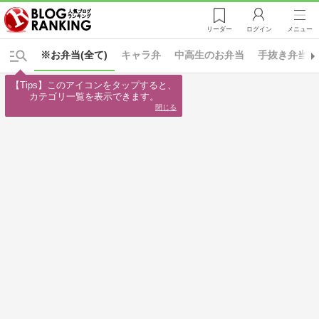
リーダー
ログイン
メニュー
※お弁当(全て)
キャラ弁
中高生のお弁当
手抜き弁当
【Tips】このアイコンをタップすると、

カテゴリ一覧を表示できます。
閉じる