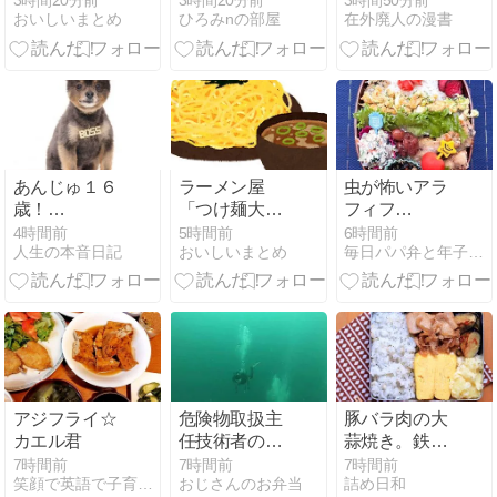
3時間20分前
3時間20分前
3時間50分前
おいしいまとめ
ひろみnの部屋
在外廃人の漫書
入
クりじゃねー
の？
あんじゅ１６
ラーメン屋
虫が怖いアラ
歳！
「つけ麺大盛
フィフ
happybirthday！！
り無料！」ワ
夫、、、使え
4時間前
5時間前
6時間前
人生の本音日記
おいしいまとめ
毎日パパ弁と年子３姉妹＋Mダックス
イ「ほーん」
ない、、、
アジフライ☆
危険物取扱主
豚バラ肉の大
カエル君
任技術者の資
蒜焼き。鉄フ
格、無し
ライパンと強
7時間前
7時間前
7時間前
笑顔で英語で子育て・キャラ弁
おじさんのお弁当
詰め日和
【ano Week】
火の魅力。