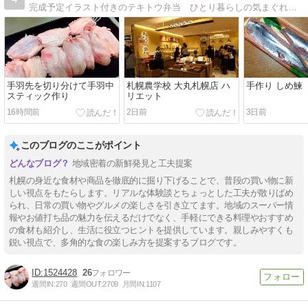
完成予定イラスト付きのテキトウ弁当 ひとり暮らしの気まぐれ料理やオススメ商品、旅行記など2021年から桜文鳥と共同生活始めました
手羽先を切り分けて手羽中
札幌農学校 大丸札幌店 ハ
手作り しめ鰊
スティック作り
リエット
16時間前
2日前
3日前
このブログのここがポイント
地域密着の新鮮発見と工夫提案
札幌の身近な食材や商品を徹底的に掘り下げることで、普段の買い物に新
しい視点をもたらします。リアルな体験談とちょっとした工夫が散りばめ
られ、日常の買い物やグルメの楽しさを引き立てます。地域のスーパー情
報やお値打ち品の魅力を伝えるだけでなく、手軽にできる料理やおすすめ
の食材も紹介し、生活に役立つヒントを提供しています。親しみやすくも
鋭い視点で、多角的な食の楽しみ方を提案するブログです。
1524428
26
週間IN:
270
週間OUT:
2709
月間IN:
1107