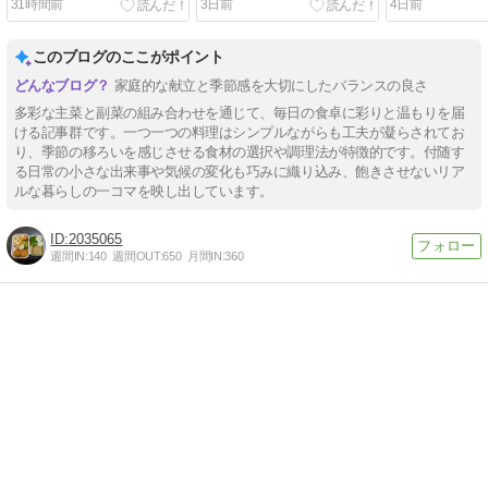
31時間前
3日前
4日前
このブログのここがポイント
家庭的な献立と季節感を大切にしたバランスの良さ
多彩な主菜と副菜の組み合わせを通じて、毎日の食卓に彩りと温もりを届
ける記事群です。一つ一つの料理はシンプルながらも工夫が凝らされてお
り、季節の移ろいを感じさせる食材の選択や調理法が特徴的です。付随す
る日常の小さな出来事や気候の変化も巧みに織り込み、飽きさせないリア
ルな暮らしの一コマを映し出しています。
2035065
週間IN:
140
週間OUT:
650
月間IN:
360