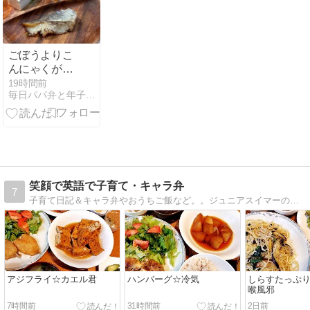
ごぼうよりこ
んにゃくが多
過ぎた、、、
19時間前
毎日パパ弁と年子３姉妹＋Mダックス
笑顔で英語で子育て・キャラ弁
7
子育て日記＆キャラ弁やおうちご飯など。。ジュニアスイマーの子供たちの為、おかず豊富栄養たっぷりがモットー。
アジフライ☆カエル君
ハンバーグ☆冷気
しらすたっぷ
喉風邪
7時間前
31時間前
2日前