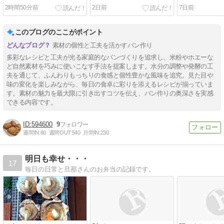
野菜編
使いません編
2時間50分前
2日前
7日前
このブログのここがポイント
素材の個性と工夫を活かすパン作り
多彩なレシピと工夫が光る家庭的なパンづくりを追求し、米粉やホエーな
ど自然素材を巧みに使いこなす手法を提案します。水分の調整や発酵の工
夫を通じて、ふんわりもっちりの食感と個性豊かな風味を追究。見た目や
味の変化を楽しみながら、毎日の食卓に彩りを添えるレシピが揃っていま
す。素材の魅力を最大限に引き出すコツを伝え、パン作りの奥深さを実感
できる内容です。
594600
9
週間IN:
60
週間OUT:
540
月間IN:
230
明日も幸せ・・・
17
毎日の日常と旦那さんのお弁当の記録です。