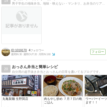
19
男子学生の地味弁当。地味・映えない・マンネリ、お弁当のリアルがここに！わっぱの弁当箱やステンレスの弁当箱を愛用中、スープジャー弁当や手作りパン弁当も時々。
1019170
4
週間IN:
30
週間OUT:
20
月間IN:
160
おっさん弁当と簡単レシピ
20
自分用の超手抜き弁当とおっさんの日常を書いてるブログです。
丸亀製麺 生野巽店
肉もやし炒め ７月７日の晩
ウーバーイー
ごはん
ます！！