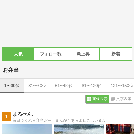
人気
フォロー数
急上昇
新着
お弁当
1〜30位
31〜60位
61〜90位
91〜120位
121〜150位
画像表示
文字表示
まるべん。
1
毎日つくれる弁当だー まんがもあるよねこもいるよ