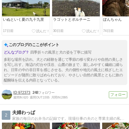
いぬといく夏の九十九里
ラゴットとポルチーニ
ぽんちゃん
17日前
30日前
74日前
このブログのここがポイント
四季折々の風景と犬の姿を丁寧に描写
多彩な場所を訪れ、犬との経験を通じて季節の移り変わりや自然の美しさ
を写し出す。海辺の灯台や渓谷、山麓の旅まで、親しみやすく繊細に綴ら
れ、日常の中の非日常を感じさせる。犬の個性や地元の風土に根ざしたエ
ピソードが随所に散りばめられており、やさしい自然の風景とともに旅の
醍醐味を伝える内容となっている。
972373
248
週間IN:
620
週間OUT:
1555
月間IN:
2895
夫婦わっぱ
2
家族の毎日のお弁当の記録です。現場仕事の夫のと専業主婦の私のお弁当や、パンやお菓子作りの記録です。