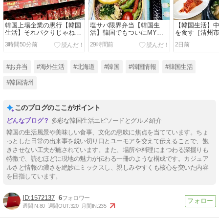
韓国上場企業の愚行【韓国
塩サバ限界弁当【韓国生
【韓国生活】
生活】それパクりじゃねー
活】韓国でもついにMY調
を食す［清州
の？
味料サイズ
35℃］
3時間50分前
29時間前
2日前
#お弁当
#海外生活
#北海道
#韓国
#韓国情報
#韓国生活
#韓国清州
このブログのここがポイント
多彩な韓国生活エピソードとグルメ紹介
韓国の生活風景や美味しい食事、文化の息吹に焦点を当てています。ちょ
っとした日常の出来事を鋭い切り口とユーモアを交えて伝えることで、飽
きさせない工夫が施されています。また、場所や料理にまつわる深掘りも
特徴で、読むほどに現地の魅力が伝わる一冊のような構成です。カジュア
ルさと情報の濃さを絶妙にミックスし、親しみやすくも核心を突いた内容
を目指しています。
1572137
6
週間IN:
80
週間OUT:
320
月間IN:
235