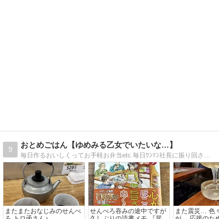
おとめごはん【ゆめみる乙女でいたいな…】
9
毎日作るおいしくってお手軽お弁当etc.毎日ﾜﾝﾏﾝ社長に振り回されている秘書の独り言
またまたおなじみのせんべ
せんべろ吞みの途中ですが
また震災… 色
ろ トロ函さん♪
久しぶりの読書メモ 『居酒
が… 応援のた