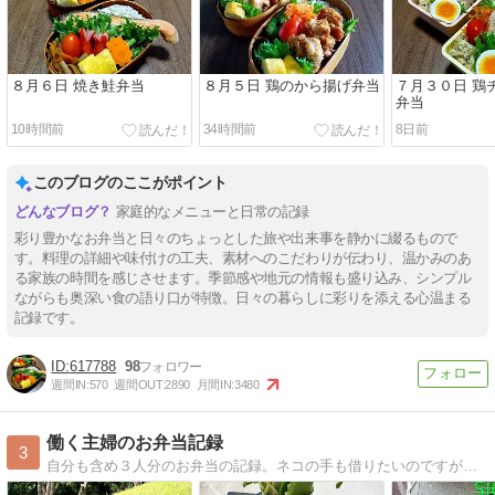
８月６日 焼き鮭弁当
８月５日 鶏のから揚げ弁当
７月３０日 鶏
弁当
10時間前
34時間前
8日前
このブログのここがポイント
家庭的なメニューと日常の記録
彩り豊かなお弁当と日々のちょっとした旅や出来事を静かに綴るもので
す。料理の詳細や味付けの工夫、素材へのこだわりが伝わり、温かみのあ
る家族の時間を感じさせます。季節感や地元の情報も盛り込み、シンプル
ながらも奥深い食の語り口が特徴。日々の暮らしに彩りを添える心温まる
記録です。
617788
98
週間IN:
570
週間OUT:
2890
月間IN:
3480
働く主婦のお弁当記録
3
自分も含め３人分のお弁当の記録。ネコの手も借りたいのですが事務所にネコ２匹います。