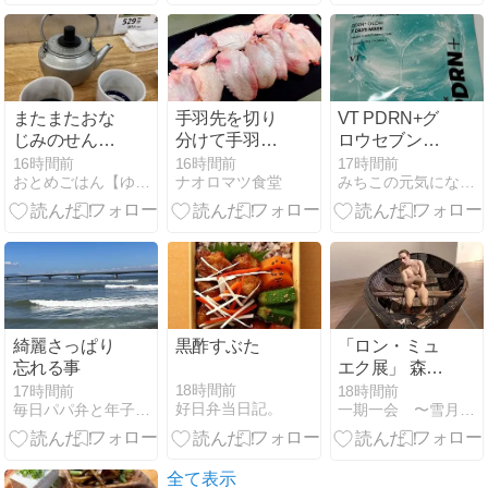
またまたおな
手羽先を切り
VT PDRN+グ
じみのせんべ
分けて手羽中
ロウセブンデ
ろ トロ函さん
スティック作
イズマスク
16時間前
16時間前
17時間前
おとめごはん【ゆめみる乙女でいたいな…】
ナオロマツ食堂
みちこの元気になれる！栄養たっぷりお料理日記
♪
り
綺麗さっぱり
黒酢すぶた
「ロン・ミュ
忘れる事
エク展」 森美
術館 @六本木
18時間前
17時間前
18時間前
好日弁当日記。
毎日パパ弁と年子３姉妹＋Mダックス
一期一会 〜雪月花のとき…〜
全て表示