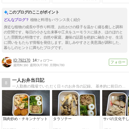
このブログのここがポイント
植物と料理をバランス良く紹介
身近な植物の成長や手作り料理、お出かけの様子を温かく綴る癒しと調和
の空間です。毎日の小さな出来事や工夫をユーモラスに描き、ほのぼのと
した雰囲気が特徴です。自然や家庭、趣味の話題を絶妙に融合させ、生活
に潤いをもたらす情報を発信します。親しみやすさと美意識が調和した、
暮らしのヒントに満ちたブログです。
792170
14
週間IN:
160
週間OUT:
780
月間IN:
780
一人お弁当日記
8
一人勤務の職場でいただく日々のお弁当の記録。 基本的に前日のおかずを使っています。
鶏肉炒め・チキンナゲット
タラソテー
サバの文化干