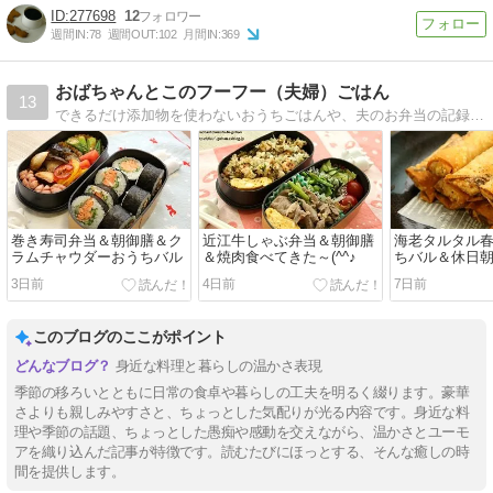
277698
12
週間IN:
78
週間OUT:
102
月間IN:
369
おばちゃんとこのフーフー（夫婦）ごはん
13
できるだけ添加物を使わないおうちごはんや、夫のお弁当の記録です。湯気のたつ料理を、ふたりで、フーフーしながら楽しい食卓を囲みたいと言う意味のブログ名です。
巻き寿司弁当＆朝御膳＆ク
近江牛しゃぶ弁当＆朝御膳
海老タルタル春
ラムチャウダーおうちバル
＆焼肉食べてきた～(^^♪
ちバル＆休日
3日前
4日前
7日前
このブログのここがポイント
身近な料理と暮らしの温かさ表現
季節の移ろいとともに日常の食卓や暮らしの工夫を明るく綴ります。豪華
さよりも親しみやすさと、ちょっとした気配りが光る内容です。身近な料
理や季節の話題、ちょっとした愚痴や感動を交えながら、温かさとユーモ
アを織り込んだ記事が特徴です。読むたびにほっとする、そんな癒しの時
間を提供します。