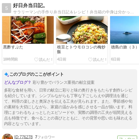
好日弁当日記。
5
サラリーマンの手作り弁当日記＆レシピ！弁当箱の中身は分かっているはずなのに昼休みが近づくとワクワクする！
黒酢すぶた
枝豆とトウモロコシの梅炒
徳島の旅（３
飯
18時間前
4日前
6日前
このブログのここがポイント
彩り豊かでバランス重視の献立提案
多彩な食材を用い、日常の献立に彩りと味の奥行きをもたらす創作レシピ
を紹介しています。シンプルながらも丁寧な下ごしらえや調理法を通じ
て、料理の楽しさと奥深さを伝える工夫が見られます。また、季節感や旬
の素材を大切にしながら、家庭の温かみを感じさせる一品が揃います。料
理にまつわるちょっとしたエピソードや、実際の調理の工夫が垣間見える
点も特徴です。食べることの喜びとともに、その背景や思い出も味わえる
内容となっています。
776278
7