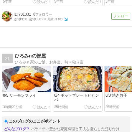
5年前
5年前
5年前
781331
8
週間IN:
30
週間OUT:
80
月間IN:
100
ひろみnの部屋
21
ひろみｎ家のご飯、お弁当、時々独り言
8/5 サーモンフライ
8/4 ホットプレートビビン
8/3 焼き餃子
バ
3時間20分前
35時間前
35時間前
このブログのここがポイント
バラエティ豊かな家庭料理と工夫を凝らした盛り付け