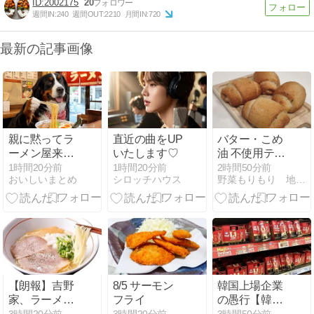
2002175
20
週間IN:
240
週間OUT:
2210
月間IN:
720
最新の記事画像
親に黙ってラ
直近の曲をUP
バター・こめ
ーメン屋来た
いたします♡
油 不使用テー
ｗｗｗｗｗｗ
ブルロール ～
1時間20分前
1時間20分前
2時間50分前
おいしいまとめ
シロッチハウス
野菜もりもり 地道にお弁当
たっぷり夏野
菜編
【朗報】吉野
8/5 サーモン
韓国上場企業
家、ラーメン
フライ
の愚行【韓国
チェーンに参
生活】それパ