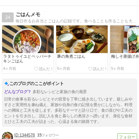
ごはんメモ
24
毎日作るお弁当とごはんの記録です。食べることも作ることも大好きです。ちょこちょこお菓子も作ります。
ラタトゥイユとペッパーチ
豚の角煮ごはん
梅しそ唐揚げ
キンごはん
4ヶ月前
5ヶ月前
5ヶ月前
このブログのここがポイント
多彩なレシピと家族の食の風景
日常の食事を彩るレシピとその背景を丁寧に描き出しています。親しみや
すさと実用性を兼ね備え、家族や自身の食の記憶を豊かにしながら、料理
への興味と工夫を促します。多彩なテーマと語り口で、食の喜びや工夫の
ヒントを引き出し、読む人を食と暮らしの奥深さへ誘います。身近な食材
とひと工夫の工夫が詰まった、心温まる食の旅路です。
1344578
15