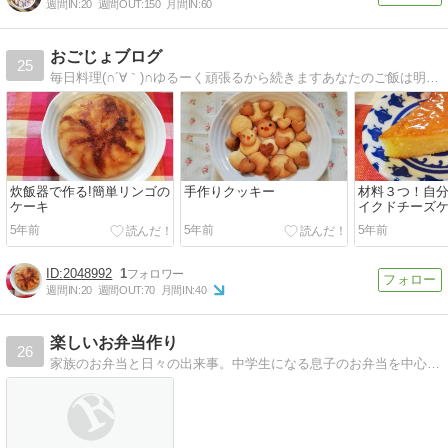
週間IN:
20
週間OUT:
150
月間IN:
60
おごじょブログ
25
毎日料理(∩´∀｀)∩ゆるーく頑張るから続きますあなたのご飯は明日のいのちになる！！節約、簡単、時短、オシャレ、可愛い、ぜーんぶ叶えたいお弁当、キャラ弁、スイーツ手作りお菓子、カフェ風ごはん(*'▽')
炊飯器で作る!簡単リンゴの
手作りクッキー
材料３つ！自
ケーキ
イクドチーズケ
良品~ＭＵＪＩ
5年前
5年前
5年前
2048992
1
週間IN:
20
週間OUT:
70
月間IN:
40
楽しいお弁当作り
26
家族のお弁当と日々の出来事。中学生になる息子のお弁当を中心に出合った素敵な事