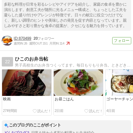
多彩な料理が日常を彩るレシピやアイデアを紹介し、家庭の食卓を豊かに
演出します。創意工夫が随所に光るメニュー構成と、ちょっとした工夫を
凝らした盛り付けやアレンジが特徴です。日々の献立に役立つだけでな
く、新しい調理のヒントや美味しさの発見を促す内容となっています。親
しみやすさと彩り豊かな食卓の提案が、クセになる魅力を持っています。
870499
20
週間IN:
26
週間OUT:
151
月間IN:
114
ひこのお弁当帖
22
男子高校生のお弁当つくってます。毎日もりもり弁当。ときどき自分ごはん。手作り布小物もご紹介。おいしい日々をつづります。
映画
お昼ごはん
ゴーヤーチャ
27時間前
2日前
4日前
このブログのここがポイント
日常を味わう多彩な料理とお弁当紹介