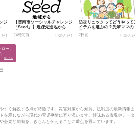
ンジ
【雲南市ソーシャルチャレンジ
防災リュックってどうやって
ら
「Seed」】過疎先進地から
イテムを選ぶの？先輩ママの
たな
「次の100年」をつくる新たな
見も参考に
24時間前
2日前
？
起業家支援プログラムとは？
ロー。

す。
閉じる
告
やすく解説する点が特徴です。災害対策から知育、法制度の最新情報ま
トを示しながら現代の育児事情に寄り添います。妙味ある表現やデータ
や必要な知識を、きちんと伝えることに重点を置いています。