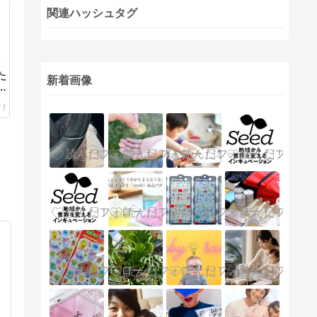
関連ハッシュタグ
た
新着画像
マ
放