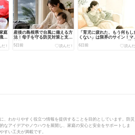
家庭
産後の島根県で台風に備える方
「育児に疲れた、もう何もし
識｜
法！母子を守る防災対策と支援
くない」は限界のサイン！マ
のコ
情報
の心を軽やかにする3つの手
5日前
6日前
し方
に、わかりやすく役立つ情報を提供することを目的としています。防災
的なアイデアやノウハウを展開し、家庭の安心と安全をサポートしま
やすい工夫が満載です。