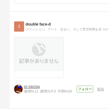
double face-d
3
ファッション、アート、住まい、そして育児時間を見つけ
390284
報告
週間IN:
12
週間OUT:
0
月間IN:
60