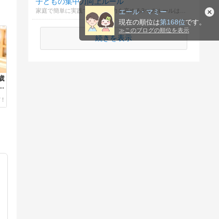
子どもの集中力向上ルール
家庭で簡単に実践できる集中力を高める3つのルールは何？
エール・マミー
現在の順位は
第168位
です。
≫
このブログの順位を表示
続きを表示
歳
レ