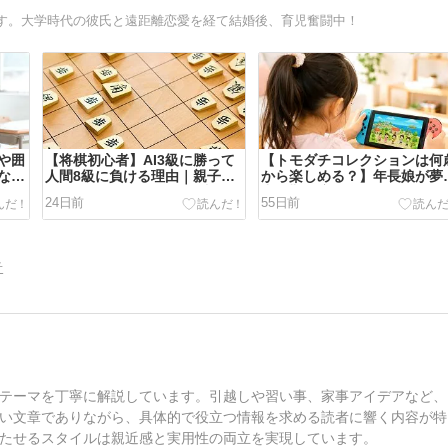
す。大学時代の彼氏と遠距離恋愛を経て結婚後、育児奮闘中！
や囲
【将棋初心者】AI3級に勝って
【トモダチコレクションは何
ない
人間8級に負ける理由｜親子対
から楽しめる？】年長娘が夢
きる
局で気づいたAIと人間の違い
中！難易度や向いている子を
24日前
55日前
ビュー
告
テーマを丁寧に解説しています。引越しや習い事、家事アイデアなど、
い文章でありながら、具体的で役立つ情報を求める読者に響く内容が特
たせるスタイルは親近感と実用性の両立を実現しています。