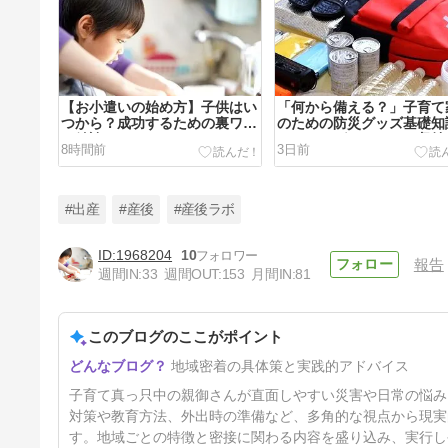
【お小遣いの始め方】子供はい
「何から備える？」子育て
つから？成功するための裏ワザ
のための防災グッズ基礎知
と結論！
ローリングストックと収納
8時間前
3日前
ツ
#出産
#産後
#産後ラボ
1968204
10
報告
週間IN:
33
週間OUT:
153
月間IN:
81
【育児が楽になる】保冷エコバ
ック人気ランキング10選！マ
マ必見の選び方
このブログのここがポイント
8日前
地域密着の具体策と実践的アドバイス
子育て真っ只中の親御さんが直面しやすい災害や日常の悩み
対策や教育方法、外出時の準備など、多角的な視点から現実
す。地域ごとの特徴と密接に関わる内容を盛り込み、実行し