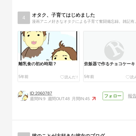
オタク、子育てはじめました
4
漫画アニメ好きなオタクによる子育て奮闘備忘録。雑記有
離乳食の初め時期？
炊飯器で作るチョコケーキ
5年前
5年前
2060787
報
週間IN:
9
週間OUT:
48
月間IN:
45
夜更かししたら体調崩した
5年前
彼のことが大好きな彼女のブログ