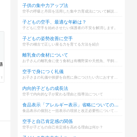
子供の集中力アップ法
空手の呼吸と丹田を活用した集中力育成法について解説します。
子どもの空手、最適な年齢は？
子どもに空手を始めさせたい保護者の不安を解消します。
子どもの姿勢改善に空手
空手の稽古で正しい座る力を育てる方法を紹介
離乳食の食材について
お子さんの離乳食に使う食材は有機野菜や天然魚、平飼い卵などこだわっていますか？※私はこだわって選んでいるのですがなんせお高い、、、家計を圧迫しています(´;ω;｀)
語
空手で身につく礼儀
お子さまの礼儀や挨拶を自然に身につけたい方におすすめ。
内向的子どもの成長法
空手で内向的な子が変わる理由と指導法について
食品表示「アレルギー表示」省略についての意見
食品表示の個別と一括表示の現状と改正必要性についてどう思いますか
空手と自己肯定感の関係
空手が子どもの自己肯定感を高める理由は何か？