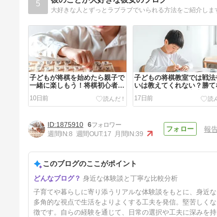
5
大好きな人とずっとラブラブでいられる方法をご紹介しま
子どもが将棋を始めたら親子で
子どもの将棋教室では戦法
一緒に楽しもう！将棋初心者の
いは教えてくれない？勝て
私が3級になった勉強法
子が上達のために家庭でで
10日前
17日前
こと
1875910
6
報
週間IN:
8
週間OUT:
17
月間IN:
39
このブログのここがポイント
30代でも専業主婦だったらノ
身近な体験談と丁寧な比較分析
ーメイクで大丈夫？普段すっぴ
んの私が続ける最低限のスキン
56日前
子育てや暮らしに寄り添うリアルな体験談をもとに、身近な
ケア
多角的な視点で生活をよりよくする工夫を発信。堅苦しくな
徴です。自らの経験を通じて、日常の選択や工夫に深みを持