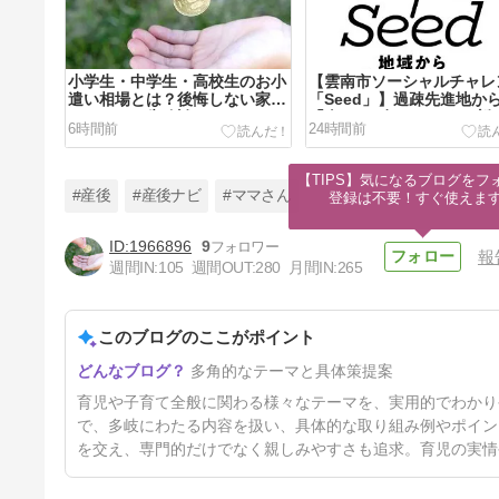
小学生・中学生・高校生のお小
【雲南市ソーシャルチャレ
遣い相場とは？後悔しない家庭
「Seed」】過疎先進地か
のルールと失敗談
「次の100年」をつくる新
6時間前
24時間前
起業家支援プログラムとは
【TIPS】気になるブログをフォ
#産後
#産後ナビ
#ママさん
登録は不要！すぐ使えま
1966896
9
報
週間IN:
105
週間OUT:
280
月間IN:
265
雲南市の産後ママ向け台風警
報・注意報チェック方法と備え
5選
このブログのここがポイント
4日前
多角的なテーマと具体策提案
育児や子育て全般に関わる様々なテーマを、実用的でわかり
で、多岐にわたる内容を扱い、具体的な取り組み例やポイン
を交え、専門的だけでなく親しみやすさも追求。育児の実情