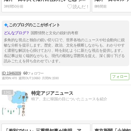
3時間50分前
8時間前
このブログのここがポイント
国際情勢と文化の鋭針的考察
多角的な視点と独自の鋭い切り口で、世界各地のニュースや社会動向に鋭
敏な分析を提示します。歴史、政治、文化を横断しながらも、わかりやす
く濃密な解説を心掛けており、時を刻むように新たな視点を提供します。
各記事は短く端的ながらも、現代の複雑な雰囲気を捉え、深く掘り下げる
読みごたえを持ち合わせています。
1946009
60
週間IN:
470
週間OUT:
10660
月間IN:
1590
13
特定アジアニュース
特ア、主に韓国の目についたニュースを紹介
「差別でない」三重県知事が表明、アンケ公表へ 諮問機関から「差別」指摘され回答の非公表を求める答申！