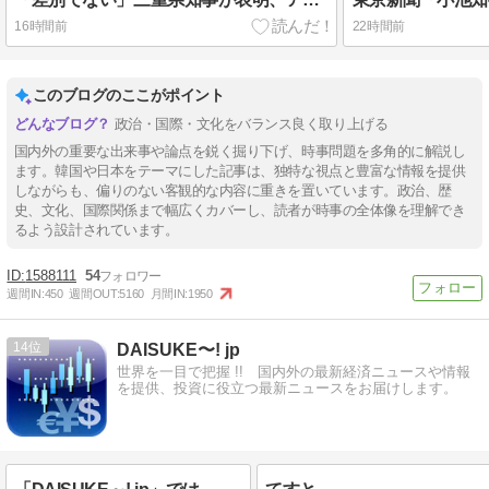
16時間前
22時間前
このブログのここがポイント
政治・国際・文化をバランス良く取り上げる
国内外の重要な出来事や論点を鋭く掘り下げ、時事問題を多角的に解説し
ます。韓国や日本をテーマにした記事は、独特な視点と豊富な情報を提供
しながらも、偏りのない客観的な内容に重きを置いています。政治、歴
史、文化、国際関係まで幅広くカバーし、読者が時事の全体像を理解でき
るよう設計されています。
1588111
54
週間IN:
450
週間OUT:
5160
月間IN:
1950
14
DAISUKE〜! jp
世界を一目で把握 !! 国内外の最新経済ニュースや情報
を提供、投資に役立つ最新ニュースをお届けします。