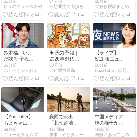
ひみつ』とセ
場──USDCペ
か｜失敗しな
51分前
54分前
55分前
日々のニュース速報
仮想通貨で大損を避け、副業で稼ぐためのMoneyまとめ情報館
大好き櫻坂まとめチャンネル
イレーンが紡
アに必要な流
い選び方を解
ぐ物語：声優
動性を独自試
説
の深淵に迫る
算【エックス
ウィン】
鈴木福、いま
☀ 天気予報｜
【ライブ】
だ残る“子役時
2026年8月9
8/11 夜ニュー
代のイメー
日、きょうの
スまとめ 最新
56分前
58分前
59分前
ホビーちゃんねる
アビ蔵放送局
BuzzTube：話題・流行・旬・最新・注目の動画サイト
ジ”への思い
空模様【アビ
情報を厳選し
「あの時の自
蔵放送局】
てお届け
分がいなかっ
ANN/テレ朝
たら今の自分
【LIVE】
は絶対ない」
【YouTuber】
豪雨で流出
中国メディア
ちょｗｗ山口
「北朝鮮地雷
橋の欄干が強
達也が湘南で
に注意」、2
風で倒壊、中
59分前
1時間前
1時間前
ニュー速タイムズ
軍事・ミリタリー速報
国難にあってもの申す！！
新生活ｗｗロ
週間で12個発
に鉄筋がない