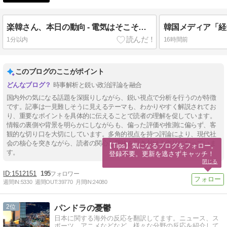
楽韓さん、本日の動向 - 電気はそこそこ簡単に復旧、水道の復旧は時間がかかる……か
1分以内
16時間前
このブログのここがポイント
時事解析と鋭い政治評論を融合
国内外の気になる話題を深掘りしながら、鋭い視点で分析を行うのが特徴
です。記事は一見難しそうに見えるテーマも、わかりやすく解説されてお
り、重要なポイントを具体的に伝えることで読者の理解を促しています。
情報の裏側や背景を明らかにしながらも、偏った評価や推測に偏らず、客
観的な切り口を大切にしています。多角的視点を持つ評論により、現代社
会の核心を突きながら、読者の関心と興味を引き付ける作りになっていま
【Tips】気になるブログをフォロー。

す。
登録不要。更新を逃さずキャッチ！
閉じる
1512151
195
週間IN:
5330
週間OUT:
39770
月間IN:
24080
2
パンドラの憂鬱
日本に関する海外の反応を翻訳してます。ニュース、ス
ポーツ、アニメなどなど、様々な分野の反応を紹介して