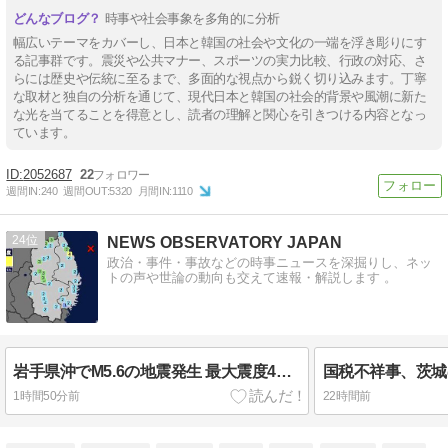
時事や社会事象を多角的に分析
幅広いテーマをカバーし、日本と韓国の社会や文化の一端を浮き彫りにす
る記事群です。震災や公共マナー、スポーツの実力比較、行政の対応、さ
らには歴史や伝統に至るまで、多面的な視点から鋭く切り込みます。丁寧
な取材と独自の分析を通じて、現代日本と韓国の社会的背景や風潮に新た
な光を当てることを得意とし、読者の理解と関心を引きつける内容となっ
ています。
2052687
22
週間IN:
240
週間OUT:
5320
月間IN:
1110
24
NEWS OBSERVATORY JAPAN
政治・事件・事故などの時事ニュースを深掘りし、ネッ
トの声や世論の動向も交えて速報・解説します 。
岩手県沖でM5.6の地震発生 最大震度4を観測し津波の心配なし【地震速報】
1時間50分前
22時間前