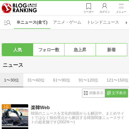
リーダー
ログイン
メニュー
※ニュース(全て)
アニメ・ゲーム
トレンドニュース
海
人気
フォロー数
急上昇
新着
ニュース
1〜30位
31〜60位
61〜90位
91〜120位
121〜150位
画像表示
文字表示
1
楽韓Web
韓国のニュースを文化的側面からも解説中。まとめサイ
トではなく独自視点から解説する韓国関連ニュースサイ
トの超老舗です(2002年〜)