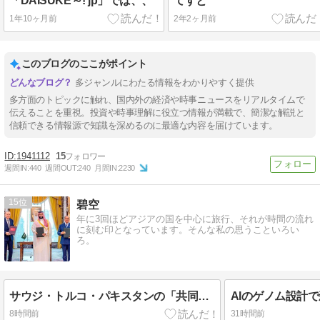
「DAISUKE～! jp」では、、
てすと
1年10ヶ月前
2年2ヶ月前
このブログのここがポイント
多ジャンルにわたる情報をわかりやすく提供
多方面のトピックに触れ、国内外の経済や時事ニュースをリアルタイムで
伝えることを重視。投資や時事理解に役立つ情報が満載で、簡潔な解説と
信頼できる情報源で知識を深めるのに最適な内容を届けています。
1941112
15
週間IN:
440
週間OUT:
240
月間IN:
2230
15
碧空
年に3回ほどアジアの国を中心に旅行、それが時間の流れ
に刻む印となっています。そんな私の思うこといろい
ろ。
サウジ・トルコ・パキスタンの「共同防衛協定」 「米国中心」から「地域大国による多極型」への変化
8時間前
31時間前