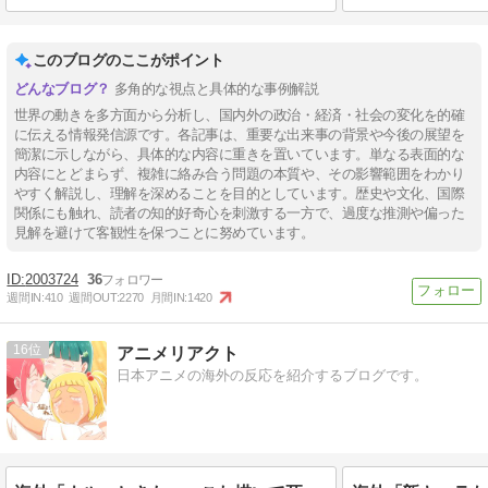
このブログのここがポイント
多角的な視点と具体的な事例解説
世界の動きを多方面から分析し、国内外の政治・経済・社会の変化を的確
に伝える情報発信源です。各記事は、重要な出来事の背景や今後の展望を
簡潔に示しながら、具体的な内容に重きを置いています。単なる表面的な
内容にとどまらず、複雑に絡み合う問題の本質や、その影響範囲をわかり
やすく解説し、理解を深めることを目的としています。歴史や文化、国際
関係にも触れ、読者の知的好奇心を刺激する一方で、過度な推測や偏った
見解を避けて客観性を保つことに努めています。
2003724
36
週間IN:
410
週間OUT:
2270
月間IN:
1420
16
アニメリアクト
日本アニメの海外の反応を紹介するブログです。