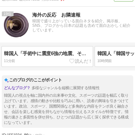
19
海外の反応 お隣速報
韓国で盛り上がっている面白ネタを紹介。掲示板、
SNS、ブログから日本の話題も含めて面白おかしく紹介
しています。
韓国人「手術中に震度6強の地震、その時の日本の医療スタッフたちの姿をご覧ください」→「マジで鳥肌立った」「こういう姿は韓国も見習わないと」「あんな状況なら日本だけではなく韓国の医療関係者も同じように行動したはずだ」【熊本地震】
11分前
10時間前
このブログのここがポイント
多様なジャンルを縦横に展開する情報性
韓国人の視点を軸に国内外の出来事や文化、スポーツの話題を幅広く取り
上げています。感情の動きや比較を巧みに用い、読者の興味を引きつけて
います。政治、スポーツ、国際関係など多角的な内容をテンポ良く融合さ
せ、会話を楽しむ感覚を持ちながら情報を伝えるスタイルが特徴です。情
報の速さと多面性を併せ持ち、ひとつの話題から広く深く探求できる構成
になっています。