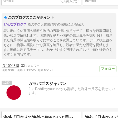
9時間前
9時間前
このブログのここがポイント
陰の勢力と国際情勢の深層に迫る解説
表に出にくい裏側の情報や政治の裏事情に焦点を当て、様々な時事問題を
鋭い視点で解説します。国際的な動きや国内の政治風潮を掘り下げ、隠さ
れた背景や関係性を明らかにすることを意識しています。データや証拠を
もとに、物事の裏側に潜む真実を追及し、読者に新たな視野を提供しま
す。難解に思えるテーマも、わかりやすく整理されており、知的好奇心を
くすぐる内容です。
1094818
32
週間IN:
489
週間OUT:
12222
月間IN:
2121
12
ガラパゴスジャパン
主にRedditやyoutubeから翻訳した海外の反応を載せてい
ます。
海外「日本人で海外に住みたいと思っている人が少ないのは何故なんだ？母国ではみんな出たがっているのだが？」