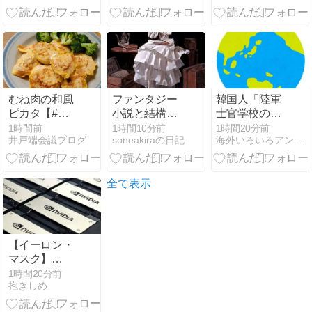
フト付きでこ
見…韓国北西
ことが発覚＝
の価格ｗｗｗ
部！
当局「接着剤
これが元アイ
で固定した」
ドルの悲惨な
[8/8]
末路やろが
い！
むね肉の和風
ファンタジー
韓国人「陸軍
ピカタ【#簡
小説と結構
士官学校の責
単 #時短 #作
な、ねじくれ
任追及なく…
1時間前
1時間10分前
1時間20分前
井戸端会議ブログ
soneakiraの日記
海外いろいろアンテナ
り置き #お弁
たSFとのマリ
李大統領『ま
当 #ヘルシー
アージュ
たクーデター
#クレハタイ
起こす可能
アップ #PR】
性』と警告」
全て表示
【イーロン・
マスク】
NVIDIAのGPU
1時間20分前
抱きしめ
だけを使うと
決めた。最も