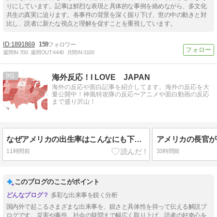
りにしています。記事は鮮烈な表現と具体的な事例を絡めながら、多文化
共生の真実に迫ります。各事件の背景を深く掘り下げ、世の中の動きと対
比し、読者に新たな視点と理解を促すことを重視しています。
1891869
159
週間IN:
700
週間OUT:
4440
月間IN:
3100
9
海外反応！I LOVE JAPAN
海外の反応や面白記事を紹介してます。海外の反応を大
量公開中！神風特攻隊の反応〜アニメや面白動画の反応
まで盛り沢山！
なぜアメリカの出生率はこんなにも下がってしまったのか！？ 海外の反応。
11時間前
33時間前
このブログのここがポイント
多彩な出来事を鋭く分析
国内外で起こるさまざまな出来事を、鋭さと具体性を持って伝える解説ブ
ログです。災害や事件、社会の疑問まで幅広く取り上げ、読者の好奇心を