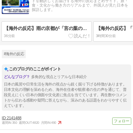
トを翻訳してお届けする海外の反応まとめサイト。旅・
食・文化から働き方のリアルまで、外国人が見た日本を
探訪します。
【海外の反応】雨の京都が「言の葉の庭」そのものだと話題に——世界が見惚れた梅雨の寺と庭の映像美
36分前
3時間30分前
#海外の反応
このブログのここがポイント
多角的な視点とリアルな日本紹介
日本の風習や日常生活を海外の視点から鋭く掘り下げる特徴があります。
日本文化の理解を深めるため、海外在住者や観察者の生の声を通じて、普
段見えにくい日本の側面や文化差に焦点を当てています。再生数やコメン
トから伝わる感動や疑問に答えながら、深みのある話題をわかりやすく伝
えています。
2141488
週間IN:
350
週間OUT:
4820
月間IN:
490