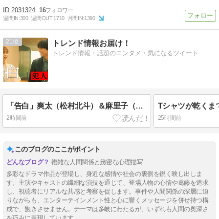
2031324
16
週間IN:
300
週間OUT:
1710
月間IN:
1390
21
トレンド情報お届け！
トレンド情報・話題のエンタメ・気になるツイート
「告白」爽太（松村北斗）＆麻里子（岡崎紗絵）が急接近 恋が大きく動き出す
2時間前
25時間前
このブログのここがポイント
複雑な人間関係と緻密な心理描写
多彩なドラマ作品が登場し、身近な感情や社会の裏側を鋭く映し出しま
す。主演やキャストの繊細な演技を通じて、登場人物の心情や葛藤を追求
し、視聴者にリアルな共感と考察を促します。事件や人間関係の深層に迫
りながらも、エンターテインメント性と心に響くメッセージを併せ持つ構
成で、飽きさせません。テーマは多岐にわたるが、いずれも人間の奥深さ
を巧みに表現しています。