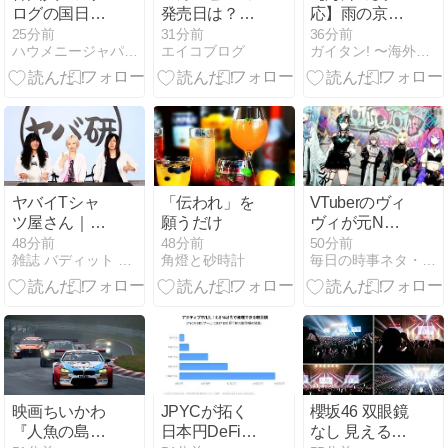
本を分析
ログの国日本
発売日は？
応】雨の京都
で高級車を買
（お天気検
が「言の葉の
25分前
31分前
36分前
ハウメニージャパン！
エイコブログ
ガイタン! 〜海外の反応探訪〜
うと葬儀屋さ
定）
庭」そのもの
んみたいにな
だと話題に
ります」
——世界が見
惚れた梅雨の
寺と庭の映像
美
ヤバイTシャ
「伝われ」を
VTuberのヴィ
ツ屋さん｜ス
願うだけ
ヴィが元NMB
ペースシャワ
の子だっての
48分前
48分前
50分前
雑誌 バディット マガジン｜bhodhit magazine
角燈と砂時計
毎日の時事ネタ・ニュース
ーTV特番決定
は秒速でバレ
伝説の人気企
たけど
画「ヤバ研」
が約5年ぶり
に復活
映画ちいかわ
JPYCが拓く
櫻坂46 双眼鏡
『人魚の島の
日本円DeFi市
なし 見えるの