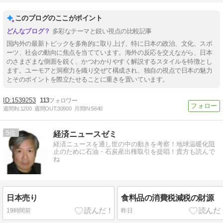
このブログのここがポイント
多彩なテーマと鋭い視点の比較記事
国内外の最新トピックを多角的に取り上げ、特に日本の政治、文化、スポ
ーツ、社会の動向に焦点を当てています。海外の反応を交えながら、日本
のさまざまな側面を鋭く、かつわかりやすく解説するスタイルを特徴とし
ます。ユーモアと洞察力を織り交ぜて構成され、独自の視点で日本の魅力
とそのポイントを際立たせることに重きを置いています。
1539253
113
週間IN:
1200
週間OUT:
30900
月間IN:
5640
5
経済ニュースゼミ
経済ニュースを通し世の中の動きを考察！地球温暖化阻
止のために石油・石炭産出権取引を提唱！貴方も読んで
ね
日本売り
食料品の消費税減税の財源
19時間前
昨日