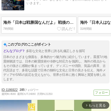
いきます。
海外「日本は戦勝国なんだよ」 戦後の日本人の特別な生き様に各国から称賛の声
7時間前
31時間前
このブログのここがポイント
多彩な文化と世界に誇る礼儀正しさを描写
日本のさまざまな側面を、多角的かつ魅力的に紹介しています。震度7の地
震体験談では、日本の耐震技術や冷静な対応力を強調し、海外の視点から
もその強さに感動が集まっています。ディズニーや消防、気温の異常、古
代言語まで、多彩な話題で日本の独特な文化と日常の良さを伝え、海外メ
ディアやSNSの反応を交えながら、世界が日本に抱く興味と賞賛を映し出
します。
1186922
285
週間IN:
4580
週間OUT:
24080
月間IN:
22250
もっと見る
arrow_forward_ios