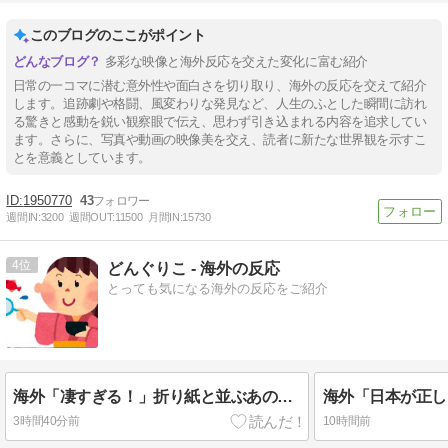
このブログのここがポイント
多彩な映像と海外反応を交えた変化に富む紹介
日常の一コマに潜む意外性や面白さを切り取り、海外の反応を交えて紹介
します。追跡劇や格闘、風変わりな発見など、人生のふとした瞬間に訪れ
る驚きと感動を鋭い観察眼で伝え、思わず引き込まれる内容を追求してい
ます。さらに、写真や動画の映像美を交え、読者に新たな世界観を示すこ
とを意義としています。
1950770
43
週間IN:
3200
週間OUT:
11500
月間IN:
15730
4
どんぐりこ - 海外の反応
とっても気になる海外の反応をご紹介
海外「凄すぎる！」折り紙と並ぶあの日本の偉大な発明に海外がびっくり仰天
3時間40分前
10時間前