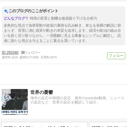
このブログのここがポイント
時局の背景と動機を徹底掘り下げる分析力
多角的な視点で為替変動や政策の裏側を読み解き、単なる表層の解説に留
まらず、背景に潜む真実や動きの本質を追求します。経済や政治の絡み合
いを鋭く切り取りながら、一見難解に見える事象もシンプルに解読し、読
者に新たな視点を与えることに重点を置いています。
293340
38
週間IN:
1100
週間OUT:
2080
月間IN:
5070
6
世界の憂鬱
海外の反応や韓国の反応、海外のyoutube動画、ニュース
の反応など、世界の反応を翻訳して紹介。