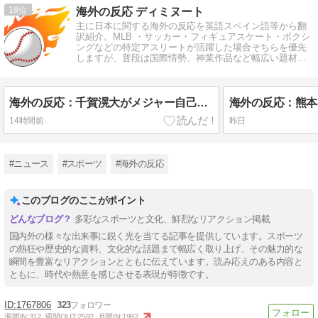
18
海外の反応 ディミヌート
主に日本に関する海外の反応を英語スペイン語等から翻
訳紹介。MLB ・サッカー・フィギュアスケート・ボクシ
ングなどの特定アスリートが活躍した場合そちらを優先
しますが、普段は国際情勢、神業作品など幅広い題材を
扱います。
海外の反応：千賀滉大がメジャー自己最速161キロ計測するなど2戦連続完璧救援、メッツファンからクローザー待望論も続出
14時間前
昨日
#ニュース
#スポーツ
#海外の反応
このブログのここがポイント
多彩なスポーツと文化、鮮烈なリアクション掲載
国内外の様々な出来事に鋭く光を当てる記事を提供しています。スポーツ
の熱狂や歴史的な資料、文化的な話題まで幅広く取り上げ、その魅力的な
瞬間を豊富なリアクションとともに伝えています。読み応えのある内容と
ともに、時代や熱意を感じさせる表現が特徴です。
1767806
323
週間IN:
312
週間OUT:
2592
月間IN:
1992