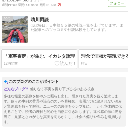
1551594
90
週間IN:
300
週間OUT:
9480
月間IN:
1610
20
晴川雨読
ほぼ毎日、日中韓５５紙の社説一覧を上げています。ま
た記事へのツッコミや社説比較をしています。
「軍事否定」が生む、イカレタ論理
12時間前
昨日
このブログのここがポイント
偏りなく事実を掘り下げる芯のある視点
多様な報道の裏側を鮮やかに照らし出し、隠された真実を鋭く追求しま
す。個々の事例の背景や論点のズレを見極め、表層だけに流されない深み
と緊迫感を持って解説。ニュースの裏側をシンプルに、しかし立体的に伝
えることで、読者の理解と関心を自然に引き出します。違和感の源に光を
当て、見落とされがちな真実を明らかにし、社会の偏りや歪みを指摘しま
す。