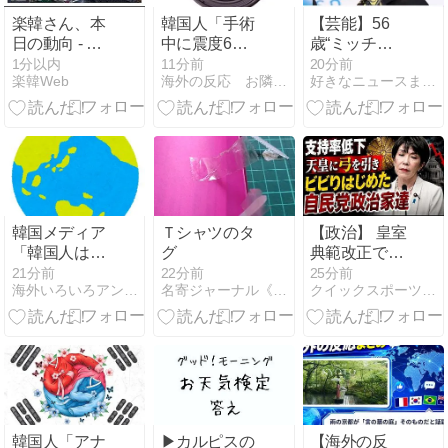
楽韓さん、本
韓国人「手術
【芸能】56
日の動向 - 電
中に震度6強
歳“ミッチ
気はそこそこ
の地震、その
ー”及川光博、
1分以内
11分前
20分前
楽韓Web
海外の反応 お隣速報
好きなニュースまとめ
簡単に復旧、
時の日本の医
再婚と妻の妊
水道の復旧は
療スタッフた
娠を発表 お相
時間がかか
ちの姿をご覧
手は一般女性
る……か
ください」
「二人の間に
→「マジで鳥
新しい命を授
肌立った」
かり」
「こういう姿
は韓国も見習
韓国メディア
Ｔシャツのタ
【政治】 皇室
わないと」
「韓国人は
グ
典範改正で自
「あんな状況
1000万人も日
民党選挙に負
21分前
22分前
25分前
なら日本だけ
海外いろいろアンテナ
名寄ジャーナル《日本の操縦法》
クイックスポーツNEWS
本に旅行に行
ける！
ではなく韓国
ってあげるの
の医療関係者
に、どうして
も同じように
日本人は韓国
行動したはず
に来ないの
だ」【熊本地
か」自国に魅
震】
力がないのを
棚に上げて日
韓国人「アナ
▶カルピスの
【海外の反