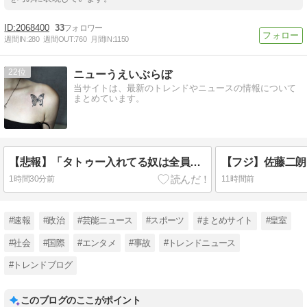
2068400
33
週間IN:
280
週間OUT:
760
月間IN:
1150
22
ニューうえいぶらぼ
当サイトは、最新のトレンドやニュースの情報について
まとめています。
【悲報】「タトゥー入れてる奴は全員バカです」彫り師YouTuberの動画が話題
1時間30分前
11時間前
#速報
#政治
#芸能ニュース
#スポーツ
#まとめサイト
#皇室
#社会
#国際
#エンタメ
#事故
#トレンドニュース
#トレンドブログ
このブログのここがポイント