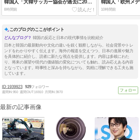
韓国人「大韓サッカー協会が過去に20人の外国人審判らに不謹慎接待をしていた証拠が揃いながらも不起訴処分に成っていた事が明らかに‥」
8時間前
10時間前
このブログのここがポイント
韓国の反応と日本の現代事情を比較紹介
日本と韓国の最新動向や文化の違いを鋭く観察しながら、社会背景やトレ
ンドをわかりやすく伝えます。海外の報道を交えつつ、日本の進展や魅力
を具体的に紹介し、読者に新たな視点を提供します。内容は多岐にわた
り、将来の展望や現代の価値観の変化についても触れ、読み応えある内容
となっています。時事性と深みを持ちながら、気軽に理解できる工夫も施
しています。
1939923
929
週間IN:
950
週間OUT:
16910
月間IN:
3970
最新の記事画像