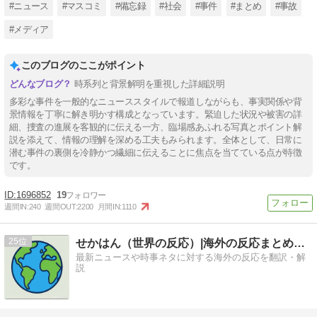
#ニュース
#マスコミ
#備忘録
#社会
#事件
#まとめ
#事故
#メディア
このブログのここがポイント
時系列と背景解明を重視した詳細説明
多彩な事件を一般的なニューススタイルで報道しながらも、事実関係や背
景情報を丁寧に解き明かす構成となっています。緊迫した状況や被害の詳
細、捜査の進展を客観的に伝える一方、臨場感あふれる写真とポイント解
説を添えて、情報の理解を深める工夫もみられます。全体として、日常に
潜む事件の裏側を冷静かつ繊細に伝えることに焦点を当てている点が特徴
です。
1696852
19
週間IN:
240
週間OUT:
2200
月間IN:
1110
25
せかはん（世界の反応）|海外の反応まとめブログ
最新ニュースや時事ネタに対する海外の反応を翻訳・解
説