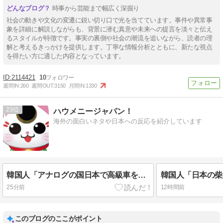
時事から芸能まで幅広く深掘り
社会の動きや文化の変遷に鋭い切り口で光を当てています。事件や異常事
象を詳細に解説しながらも、背景に潜む真意や未来への提言を淡々と伝え
るスタイルが特徴です。事実の裏側や社会の潮流を追いながら、読者の理
解と考えるきっかけを提供します。丁寧な情報分析とともに、新たな視点
を得たい方に適した内容となっています。
2114421
10
週間IN:
260
週間OUT:
3150
月間IN:
1330
23
ハウメニージャパン！
海外の面白いネタや日本への反応を紹介しています
韓国人「アナログの国日本で高級車を買うと葬儀屋さんみたいになります」
25分前
12時間前
このブログのここがポイント