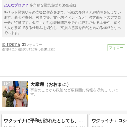
多角的な難民支援と啓発活動
チベット難民やその支援に焦点をあて、活動の多彩さと継続性を伝えてい
ます。募金や寄付、教育支援、文化的イベントなど、多方面からのアプロ
ーチが特徴です。孤立しがちな難民問題を身近に感じさせる工夫や、多く
の人が参加できる仕組みを紹介し、支援の意識を自然と高める構成となっ
ています。
1129115
31
週間IN:
518
週間OUT:
1099
月間IN:
2226
11
大摩邇（おおまに）
宇宙のことから政治など広範囲に情報を収集していま
す。
ウクライナに平和が訪れたとしても、EUには何の計画もない