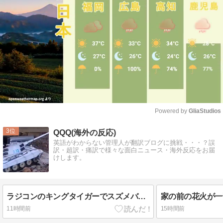
Powered by 
GliaStudios
Mute
3
QQQ(海外の反応)
英語がわからない管理人が翻訳ブログに挑戦・・・？誤
訳・超訳・痛訳で様々な面白ニュース・海外反応をお届
けします。
ラジコンのキングタイガーでスズメバチの巣に突撃「ハチからしたら突然ドイツ戦車が家に来るんだぞ」【海外の反応】
11時間前
15時間前