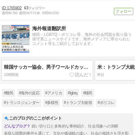
1765902
63
週間IN:
750
週間OUT:
7130
月間IN:
3720
8
海外報道翻訳所
移民・LGBTQ・ポリコレ等、海外の社会問題を取り扱う
保守系ニュースサイトです。海外メディアに寄せられた
コメント等もご紹介しております。
韓国サッカー協会、男子ワールドカップ予選における外国人審判への性接待疑惑が浮上…よみがえる2002W杯の悪夢[海外の反応]
10時間前
昨日
#難民
#海外の反応
#アメリカ
#lgbtq
#移民
#トランスジェンダー
#多様性
#トランプ大統領
#ポリコレ
このブログのここがポイント
鋭い切り口と多角的な事例紹介、社会現象への洞察
多様な国際的事件を通じて、文化や価値観の違い、社会の複雑さを浮き彫