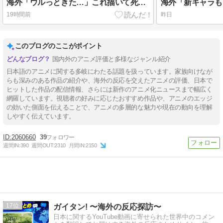
海外「ウルっときた…」これ描いて死ね 第6話の海外反応
19時間前
昨日
このブログのここがポイント
国内外のアニメ評価と多様なジャンル紹介
日本語のアニメに関する多岐にわたる話題を扱っています。家族向けなが
らも深みのある作品の紹介や、海外の反応を交えたアニメの評価、日本で
ヒットした作品の配信情報、さらには新作のアニメ化ニュースまで幅広く
網羅しています。視聴者の好みに応じたおすすめ作品や、アニメのエッジ
の効いた側面を伝えることで、アニメの多層的な魅力や現在の動向を理解
しやすく伝えています。
2060660
39
週間IN:
390
週間OUT:
2310
月間IN:
2150
17
ガイタン! 〜海外の反応探訪〜
日本に関するYouTube動画に寄せられた世界中のコメン