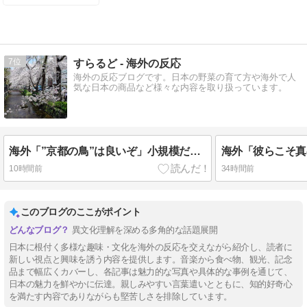
優れているか
らだ
7
すらるど - 海外の反応
海外の反応ブログです。日本の野菜の育て方や海外で人
気な日本の商品など様々な内容を取り扱っています。
海外「”京都の鳥”は良いぞ」小規模だけどお勧めな日本の観光名所／お店に対する海外の反応
10時間前
34時間前
このブログのここがポイント
異文化理解を深める多角的な話題展開
日本に根付く多様な趣味・文化を海外の反応を交えながら紹介し、読者に
新しい視点と興味を誘う内容を提供します。音楽から食べ物、観光、記念
品まで幅広くカバーし、各記事は魅力的な写真や具体的な事例を通じて、
日本の魅力を鮮やかに伝達。親しみやすい言葉遣いとともに、知的好奇心
を満たす内容でありながらも堅苦しさを排除しています。