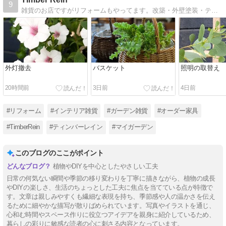
9
雑貨のお店ですがリフォームもやってます。改築・外壁塗装・テラス、カーポートなど・水回りもご相談くださいませ。
外灯撤去
バスケット
照明の取替え
20時間前
3日前
4日前
#リフォーム
#インテリア雑貨
#ガーデン雑貨
#オーダー家具
#TimberRein
#ティンバーレイン
#マイガーデン
このブログのここがポイント
植物やDIYを中心としたやさしい工夫
日常の何気ない瞬間や季節の移り変わりを丁寧に描きながら、植物の成長
やDIYの楽しさ、生活のちょっとした工夫に焦点を当てている点が特徴で
す。文章は親しみやすくも繊細な表現を持ち、季節感や人の温かさを伝え
るために細やかな描写が散りばめられています。写真やイラストを通じ、
心和む時間やスペース作りに役立つアイデアを親身に紹介しているため、
暮らしの彩りに敏感な読者の心に刺さる内容となっています。