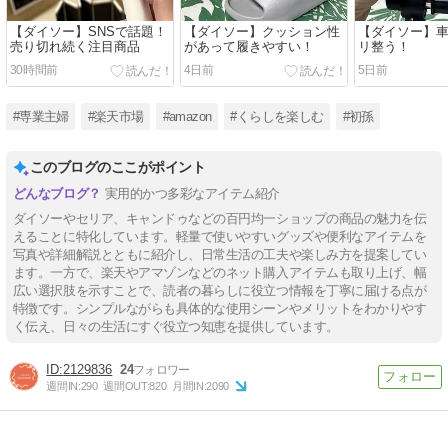
【ダイソー】SNSで話題！
【ダイソー】クッション性
【ダイソー】
売り切れ続く注目商品
があって履きやすい！
リ整う！
30時間前
4日前
5日前
#専業主婦
#楽天市場
#amazon
#くらしを楽しむ
#初孫
このブログのここがポイント
実用的かつ多彩なアイテム紹介
ダイソーやセリア、キャンドゥなどの百円均一ショップの商品の魅力を伝
えることに特化しています。軽量で使いやすいグッズや便利なアイテムを
写真や詳細解説とともに紹介し、日常生活の工夫や楽しみ方を提案してい
ます。一方で、楽天やアマゾンなどのネット購入アイテムも取り上げ、幅
広い選択肢を示すことで、読者の暮らしに役立つ情報を丁寧に届ける点が
特徴です。シンプルながらも具体的な使用シーンやメリットをわかりやす
く伝え、日々の生活にすぐ役立つ知恵を提供しています。
2129836
24
週間IN:
290
週間OUT:
820
月間IN:
2090