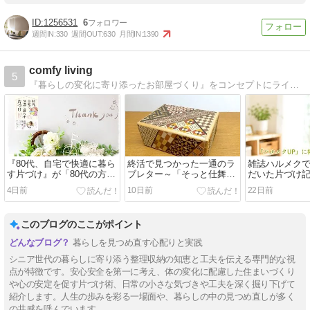
1256531
6
週間IN:
330
週間OUT:
630
月間IN:
1390
comfy living
5
『暮らしの変化に寄り添ったお部屋づくり』をコンセプトにライフスタイルに合わせた、自分らしく素敵に心地よい暮らしのお手伝いをさせて頂いてます。
『80代、自宅で快適に暮ら
終活で見つかった一通のラ
雑誌ハルメク
す片づけ』が「80代の方や
ブレター～「そっと仕舞
だいた片づけ
高齢者がいる家族におすす
う」という選択～
イト「ハルメク
4日前
10日前
22日前
めの本10選」に紹介されま
載されました
した！
このブログのここがポイント
暮らしを見つめ直す心配りと実践
シニア世代の暮らしに寄り添う整理収納の知恵と工夫を伝える専門的な視
点が特徴です。安心安全を第一に考え、体の変化に配慮した住まいづくり
や心の安定を促す片づけ術、日常の小さな気づきや工夫を深く掘り下げて
紹介します。人生の歩みを彩る一場面や、暮らしの中の見つめ直しが多く
の共感を呼んでいます。