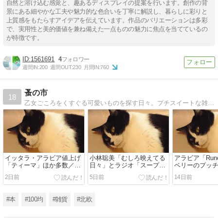
自然と溶け込む感覚と、趣あるディスプレイの提案を行います。創作の背
景にある細やかな工夫や魅力的な色合いを丁寧に解説し、暮らしに彩りと
上質感をもたらすアイデアを伝えています。作品のバリエーションは多彩
で、実用性と美的価値を兼ね備えた一点ものの魅力に焦点を当てているの
が特徴です。
1561691
4
週間IN:
200
週間OUT:
230
月間IN:
760
蚤の市
18
乙女ごころをくすぐる可愛いものを探す日々。プチスイートな雑貨とナチュラル服と素敵な人、かわいい壁紙リンクなど。
イッタラ・アラビア値上げ
小林聡美「むしろ映えてる
アラビア「Ru
「ティーマ」ほか多数／9
日々」とラジオ「スープの
ベリーのプッ
月1日から
じかん」のこと
scope
2日前
5日前
14日前
#本
#100均
#雑貨
#北欧