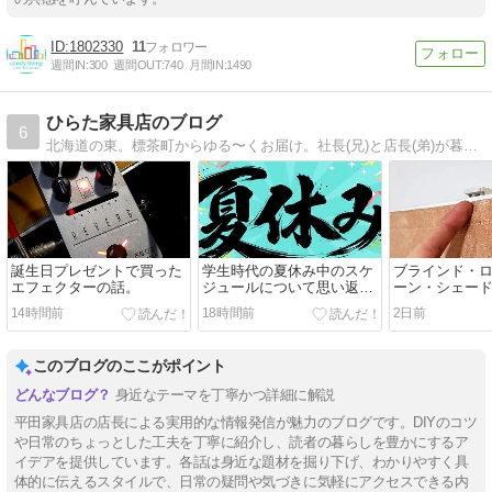
1802330
11
週間IN:
300
週間OUT:
740
月間IN:
1490
ひらた家具店のブログ
6
北海道の東。標茶町からゆる〜くお届け。社長(兄)と店長(弟)が暮らしに役立つ情報から、そうじゃないものまで毎日更新中。人柄が伝わると嬉しいです！
誕生日プレゼントで買った
学生時代の夏休み中のスケ
ブラインド・
エフェクターの話。
ジュールについて思い返し
ーン・シェー
てみた、とゆー他愛のない
時の話。
14時間前
18時間前
2日前
話（笑）
このブログのここがポイント
身近なテーマを丁寧かつ詳細に解説
平田家具店の店長による実用的な情報発信が魅力のブログです。DIYのコツ
や日常のちょっとした工夫を丁寧に紹介し、読者の暮らしを豊かにするア
イデアを提供しています。各話は身近な題材を掘り下げ、わかりやすく具
体的に伝えるスタイルで、日常の疑問や気づきに気軽にアクセスできる内