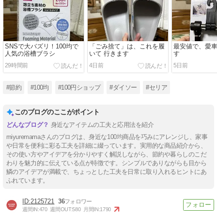
SNSで大バズリ！100均で
「ごみ捨て」は、これを履
最安値で、愛
人気の浴槽ブラシ
いて 行きます
す
29時間前
4日前
5日前
#節約
#100均
#100円ショップ
#ダイソー
#セリア
このブログのここがポイント
身近なアイテムの工夫と応用法を紹介
miyuremamaさんのブログは、身近な100均商品を巧みにアレンジし、家事
や日常を便利に彩る工夫を詳細に綴っています。実用的な商品紹介から、
その使い方やアイデアを分かりやすく解説しながら、節約や暮らしのこだ
わりを魅力的に伝えている点が特徴です。シンプルでありながらも目から
鱗のアイデアが満載で、ちょっとした工夫を日常に取り入れるヒントにあ
ふれています。
2125721
36
週間IN:
470
週間OUT:
580
月間IN:
1790