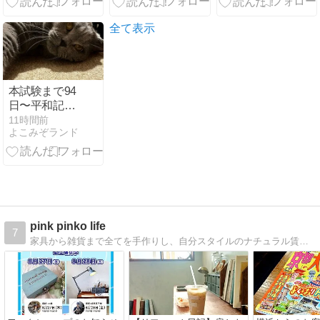
全て表示
本試験まで94
日〜平和記念
日に見ておき
11時間前
よこみぞランド
たい過去問
pink pinko life
7
家具から雑貨まで全てを手作りし、自分スタイルのナチュラル賃貸マンションライフを楽しんでいます。