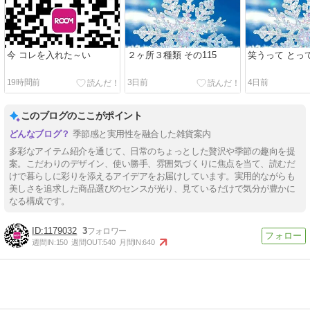
今 コレを入れた～い
２ヶ所３種類 その115
笑うって とっ
19時間前
3日前
4日前
このブログのここがポイント
季節感と実用性を融合した雑貨案内
多彩なアイテム紹介を通じて、日常のちょっとした贅沢や季節の趣向を提
案。こだわりのデザイン、使い勝手、雰囲気づくりに焦点を当て、読むだ
けで暮らしに彩りを添えるアイデアをお届けしています。実用的ながらも
美しさを追求した商品選びのセンスが光り、見ているだけで気分が豊かに
なる構成です。
1179032
3
週間IN:
150
週間OUT:
540
月間IN:
640