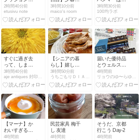
バーと「お買
の九份へ。
える？ダイソ
2時間40分前
3時間10分前
3時間30分前
etusivu note
maico's room
100均ラボ
い物マラソ
『千と千尋』
ー・セリアの
ン」ポチレ
の世界を歩く
種類まとめ
ポ！
【2026年】
すぐに過ぎ去
【シニアの暮
届いた優待品
って、しまう
らし】嬉しい
とウェルスマ
のでしょうね
お知らせと昨
ネジメントか
3時間40分前
3時間50分前
4時間前
aje antiques 封印ポエム
うちごもりＤＩＡＲＹ
リョウのゆ〜らゆらブログ
日ごはん。。
らのお電話♡
【マーナ】か
民芸家具 梅干
そうだ、京都
わいすぎる豚
し 友達
行こう Day-2
の落としぶ
4時間前
4時間前
4時間前