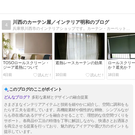
川西のカーテン屋／インテリア明和のブログ
4
兵庫県川西市のインテリアショップです。カーテン・カーペットに関する情報や日々の出来事についてお伝えします。
TOSOロールスクリーン・
遮熱レースカーテンの効果
ロールスクリ
ジーア遮熱について
か？遮光か？
4日前
10日前
18日前
このブログのここがポイント
多彩な素材とデザインの融合提案
さまざまなインテリアアイテムと技術を細やかに紹介し、空間に調和をも
たらす工夫を追求しています。高機能素材や個性的な柄物、シンプルなが
らも存在感のあるデザインを融合させることで、理想的な住空間づくりを
サポート。各商品や工法の特徴を丁寧に解説しながら、快適さとお洒落さ
を両立させる提案を行っており、魅力的なアイデアや選び方のポイントも
提示しています。