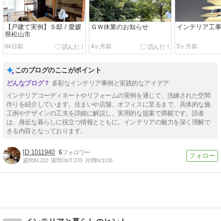
【戸建て実例】Ｓ邸 / 愛媛
ＧＷ休業のお知らせ
インテリア工
県松山市
64日前
4ヶ月前
5ヶ月前
このブログのここがポイント
多彩なインテリア事例と実践的なアイデア
インテリアコーディネートやリフォームの実例を通じて、洗練された空間
作りを紹介しています。住まいや店舗、オフィスに至るまで、具体的な施
工例やデザインの工夫を詳細に解説し、実用的な提案で満載です。読者
は、身近な暮らしに役立つ情報とともに、インテリアの魅力を深く理解で
きる内容となっております。
1011940
6
週間IN:
220
週間OUT:
370
月間IN:
1100