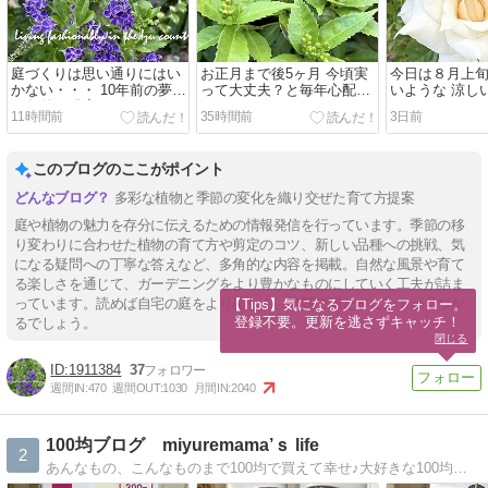
庭づくりは思い通りにはい
お正月まで後5ヶ月 今頃実
今日は８月上
かない・・・ 10年前の夢と
って大丈夫？と毎年心配に
いような 涼し
10年後の現実
なります
でした
11時間前
35時間前
3日前
このブログのここがポイント
多彩な植物と季節の変化を織り交ぜた育て方提案
庭や植物の魅力を存分に伝えるための情報発信を行っています。季節の移
り変わりに合わせた植物の育て方や剪定のコツ、新しい品種への挑戦、気
になる疑問への丁寧な答えなど、多角的な内容を掲載。自然な風景や育て
る楽しさを通じて、ガーデニングをより豊かなものにしていく工夫が詰ま
っています。読めば自宅の庭をより美しく、笑顔で満たすヒントが見つか
【Tips】気になるブログをフォロー。

登録不要。更新を逃さずキャッチ！
るでしょう。
閉じる
1911384
37
週間IN:
470
週間OUT:
1030
月間IN:
2040
100均ブログ miyuremama’ｓ life
2
あんなもの、こんなものまで100均で買えて幸せ♪大好きな100均雑貨を駆使した節約しているつもり生活をちらっとお届けしますみなさまの参考になるとうれしいです！！