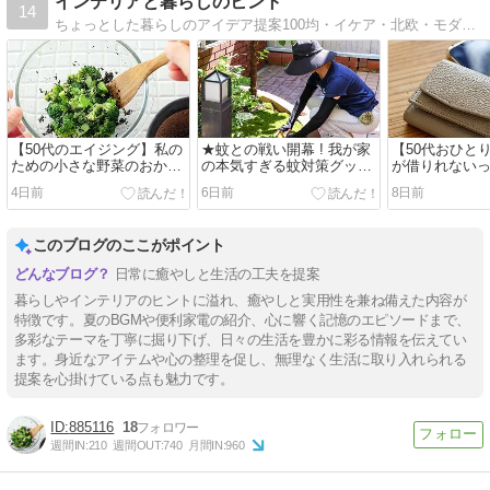
インテリアと暮らしのヒント
14
ちょっとした暮らしのアイデア提案100均・イケア・北欧・モダン手軽で可愛くがモットー。キレイは幸せを運びます。
【50代のエイジング】私の
★蚊との戦い開幕 ! 我が家
【50代おひと
ための小さな野菜のおかず
の本気すぎる蚊対策グッズ
が借りれない
｜ブロッコリーの黒ごま和
大集合
4日前
6日前
8日前
え
このブログのここがポイント
日常に癒やしと生活の工夫を提案
暮らしやインテリアのヒントに溢れ、癒やしと実用性を兼ね備えた内容が
特徴です。夏のBGMや便利家電の紹介、心に響く記憶のエピソードまで、
多彩なテーマを丁寧に掘り下げ、日々の生活を豊かに彩る情報を伝えてい
ます。身近なアイテムや心の整理を促し、無理なく生活に取り入れられる
提案を心掛けている点も魅力です。
885116
18
週間IN:
210
週間OUT:
740
月間IN:
960