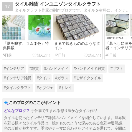
タイル雑貨 インユニゾンタイルクラフト
17
タイルクラフト作家の制作ブログです。タイルを材料に、インテリア雑貨やアクセサリーなどを制作販売しています。
「夏を映す、ラムネ色」特
まるで焼きもののようなタ
「暮らしに涼を
集掲載
イル
器・インテリ
5日前
12日前
40日前
#インテリア
#雑貨
#ハンドメイド
#ハンドメイド雑貨
#ギフト
#インテリア雑貨
#タイル
#ガラス
#モザイクタイル
#タイルクラフト
#オブジェ
#トレイ
このブログのここがポイント
手仕事で生まれる彩り豊かなタイル作品
タイルを使ったインテリア雑貨のハンドメイドを紹介しています。世界観
を彩る様々なタイル作品は、焼きもののような深みのある色彩や透明感、
光の反射が魅力です。季節やテーマに合わせたアイテムを通じて、空間に