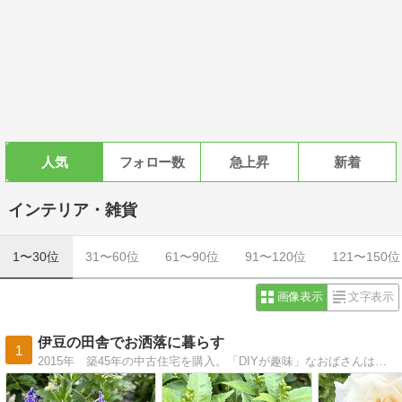
人気
フォロー数
急上昇
新着
インテリア・雑貨
1〜30位
31〜60位
61〜90位
91〜120位
121〜150位
画像表示
文字表示
伊豆の田舎でお洒落に暮らす
1
2015年 築45年の中古住宅を購入。「DIYが趣味」なおばさんは、無謀にも自分でリフォームしています。つるバラで外壁を覆い尽くそうと、姑息なボロ隠しも計画中。