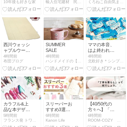
10年後も好きな家
輸入住宅建材 民芸家具 山あり谷あり
くろねこ自由気ままな日記
た！買ってよ
かった便利な
キッチングッ
ズ
西川ウォッシ
SUMMER
ママの本音、
ャブルウール
SALE
はよ終われ夏
ベッドパッド
休み！の機能
4時間前
4時間前
4時間前
布団ブログ
ハンドメイドの【ナチュラルインテリア】Shop Is.通販
北欧好き＊シンプルライフ
BY-510SD ／
性オヤツ
セミダブル
カラフル&上
スリーパーお
【40/50代の
品な本デザイ
すすめ3選｜
方々へ】「丁
ンのヨーロッ
寝返りが始ま
寧な暮らし」
5時間前
6時間前
6時間前
フランス発 トワルドジュイのある暮らし -好きを生きる-
Kanon Life
ROOM-COZY 心地よい生活の始め方
パインテリア
っても安心！
って、何でし
ファブリック
選び方も解説
ょう。