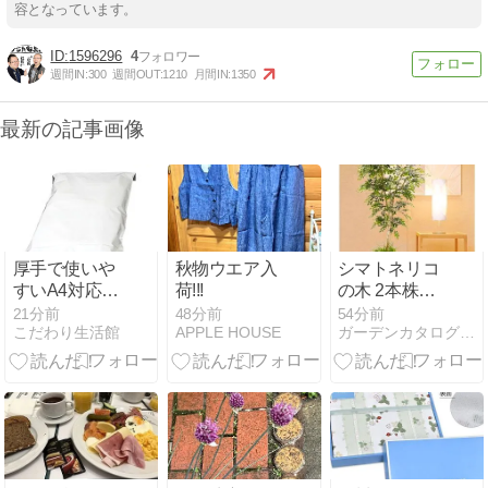
容となっています。
1596296
4
週間IN:
300
週間OUT:
1210
月間IN:
1350
最新の記事画像
厚手で使いや
秋物ウエア入
シマトネリコ
すいA4対応宅
荷!!!
の木 2本株立
配袋500枚セ
装飾付180cm
21分前
48分前
54分前
こだわり生活館
APPLE HOUSE
ガーデンカタログ.com
ット
の魅力と選び
方