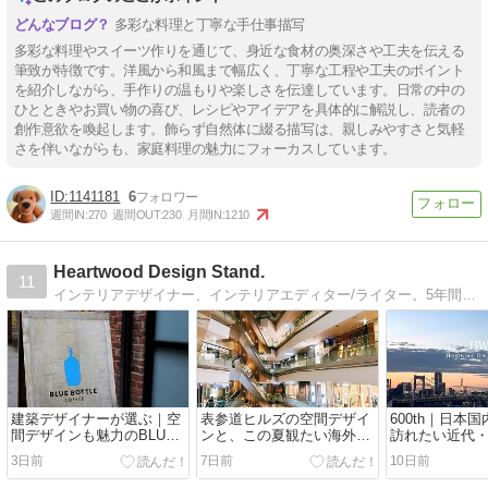
多彩な料理と丁寧な手仕事描写
多彩な料理やスイーツ作りを通じて、身近な食材の奥深さや工夫を伝える
筆致が特徴です。洋風から和風まで幅広く、丁寧な工程や工夫のポイント
を紹介しながら、手作りの温もりや楽しさを伝達しています。日常の中の
ひとときやお買い物の喜び、レシピやアイデアを具体的に解説し、読者の
創作意欲を喚起します。飾らず自然体に綴る描写は、親しみやすさと気軽
さを伴いながらも、家庭料理の魅力にフォーカスしています。
1141181
6
週間IN:
270
週間OUT:
230
月間IN:
1210
Heartwood Design Stand.
11
インテリアデザイナー、インテリアエディター/ライター。5年間のアメリカ生活を経て、日本に舞い戻ってまいりました：）海外旅行、建築・インテリア、海外ドラマ、cafe巡りetc. 好きなものたちを写真とともにbloggingします♪
建築デザイナーが選ぶ｜空
表参道ヒルズの空間デザイ
600th｜日本
間デザインも魅力のBLUE
ンと、この夏観たい海外ド
訪れたい近代・
BOTTLE COFFEE /
ラマ / Art&Architecture＃
Art&Architect
3日前
7日前
10日前
Art&Architecture＃602
601