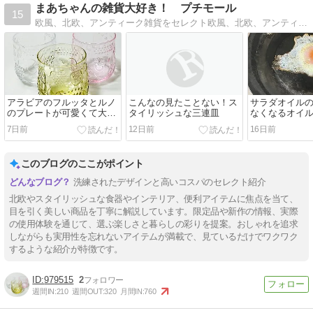
まあちゃんの雑貨大好き！ プチモール
15
欧風、北欧、アンティーク雑貨をセレクト欧風、北欧、アンティークなどのインテリア、キッチン雑貨が大好き
アラビアのフルッタとルノ
こんなの見たことない！ス
サラダオイル
のプレートが可愛くて大満
タイリッシュな三連皿
なくなるオイ
足！
7日前
12日前
16日前
このブログのここがポイント
洗練されたデザインと高いコスパのセレクト紹介
北欧やスタイリッシュな食器やインテリア、便利アイテムに焦点を当て、
目を引く美しい商品を丁寧に解説しています。限定品や新作の情報、実際
の使用体験を通じて、選ぶ楽しさと暮らしの彩りを提案。おしゃれを追求
しながらも実用性を忘れないアイテムが満載で、見ているだけでワクワク
するような紹介が特徴です。
979515
2
週間IN:
210
週間OUT:
320
月間IN:
760