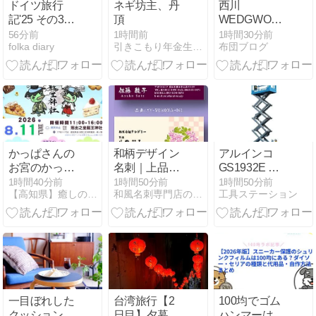
ドイツ旅行
ネギ坊主、丹
西川
記'25 その30
頂
WEDGWOOD
＝フランクフ
綿毛布
56分前
1時間前
1時間30分前
folka diary
引きこもり年金生活 面白いコト探しの日常
布団ブログ
ルト街歩き。
WW8610 ウェ
＝
ッジウッド・
ワイルドスト
ロベリー緑
かっぱさんの
和柄デザイン
アルインコ
お宮のかっぱ
名刺｜上品で
GS1932E 自
かふぇ
華やかな横型
走式高所作業
1時間40分前
1時間50分前
1時間50分前
【高知県】癒しの虹色せらぴすと〜リトナのﾌﾞﾛｸﾞ〜
和風名刺専門店のスタッフ日記
工具ステーション
名刺デザイン
車の魅力と使
【女性向け・
い方
和モダン】
一目ぼれした
台湾旅行【2
100均でゴム
クッションカ
日目】夕暮れ
ハンマーは買