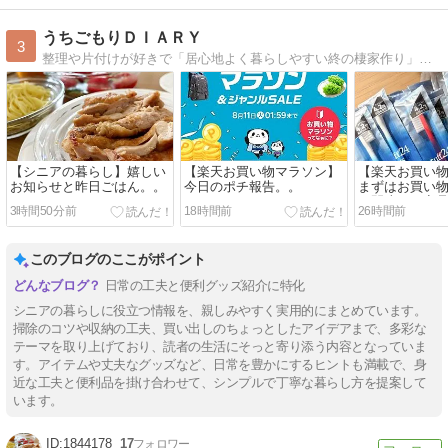
うちごもりＤＩＡＲＹ
3
整理や片付けが好きで「居心地よく暮らしやすい終の棲家作り」と「シンプルライフ」を目指す毎日。 田舎暮らしでもインテリアにはこだわってちょっとおしゃれに暮らした…
【シニアの暮らし】嬉しい
【楽天お買い物マラソン】
【楽天お買い
お知らせと昨日ごはん。。
今日のポチ報告。。
まずはお買い
／間違った商
3時間50分前
18時間前
26時間前
このブログのここがポイント
日常の工夫と便利グッズ紹介に特化
シニアの暮らしに役立つ情報を、親しみやすく実用的にまとめています。
掃除のコツや収納の工夫、買い出しのちょっとしたアイデアまで、多彩な
テーマを取り上げており、読者の生活にそっと寄り添う内容となっていま
す。アイテムや丈夫なグッズなど、日常を豊かにするヒントも満載で、身
近な工夫と便利品を掛け合わせて、シンプルで丁寧な暮らし方を提案して
います。
1844178
17