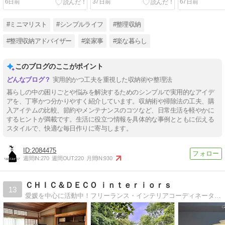
6日前
37日前
67日前
#ミニマリスト
#シンプルライフ
#整理収納
#整理収納アドバイザー
#楽家事
#楽な暮らし
このブログのここがポイント
実用的かつ工夫を重視した収納術や整理法
暮らしの中の困りごとや悩みを解決するためのシンプルで実用的なアイデ
アを、丁寧かつ分かりやすく紹介しています。収納術や掃除法の工夫、購
入アイテムの比較、節約やメンテナンスのコツなど、日常生活を軽やかに
するヒントが満載です。生活に役立つ情報を具体的な事例とともに伝える
スタイルで、快適な毎日作りに寄与します。
2084475
週間IN:
270
週間OUT:
220
月間IN:
930
ＣＨＩＣ＆ＤＥＣＯ ｉｎｔｅｒｉｏｒｓ
13
愛媛を中心に活動中！フリーランス・インテリアコーディネーター石山尚美の日常ブログです