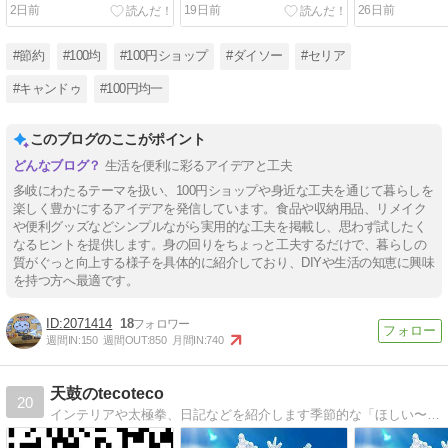
を活用！スマホケース！
トリでもらえる紙メジャ
袋！室内では
2日前
19日前
26日前
ー！
も！
#節約
#100均
#100円ショップ
#ダイソー
#セリア
#キャンドゥ
#100円均一
このブログのここがポイント
生活を便利に彩るアイデアと工夫
多岐にわたるテーマを扱い、100円ショップや身近な工夫を通じて暮らしを
楽しく豊かにするアイデアを発信しています。食品や収納用品、リメイク
や便利グッズなどシンプルながら実用的な工夫を掲載し、思わず試したく
なるヒントを提供します。身の回りをちょっと工夫するだけで、暮らしの
質がぐっと向上する様子を具体的に紹介しており、DIYや生活の知恵に興味
を持つ方へ最適です。
2071414
18
週間IN:
150
週間OUT:
850
月間IN:
740
天鼓のtecoteco
20
インテリアや太極拳、日記などを紹介します季節的な「ほしい〜 」＆ 素敵なインテリア、大切にしてる「 宝 」な品々など。