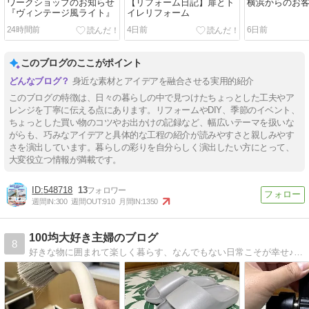
ワークショップのお知らせ
【リフォーム日記】扉とト
横浜からのお
『ヴィンテージ風ライト』
イレリフォーム
24時間前
4日前
6日前
このブログのここがポイント
身近な素材とアイデアを融合させる実用的紹介
このブログの特徴は、日々の暮らしの中で見つけたちょっとした工夫やア
レンジを丁寧に伝える点にあります。リフォームやDIY、季節のイベント、
ちょっとした買い物のコツやお出かけの記録など、幅広いテーマを扱いな
がらも、巧みなアイデアと具体的な工程の紹介が読みやすさと親しみやす
さを演出しています。暮らしの彩りを自分らしく演出したい方にとって、
大変役立つ情報が満載です。
548718
13
週間IN:
300
週間OUT:
910
月間IN:
1350
100均大好き主婦のブログ
8
好きな物に囲まれて楽しく暮らす、なんでもない日常こそが幸せ♪昨年、初孫が誕生しました！ babaなっても100均生活を楽しんでいます♪