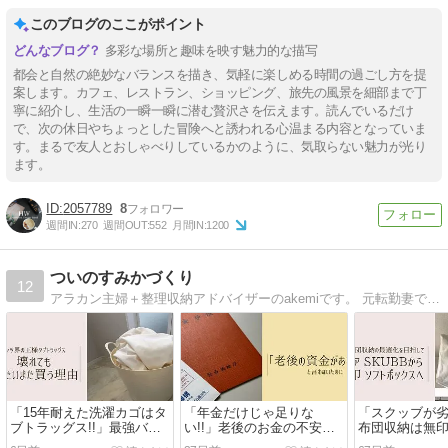
このブログのここがポイント
多彩な場所と趣味を映す魅力的な描写
都会と自然の絶妙なバランスを描き、気軽に楽しめる時間の過ごし方を提
案します。カフェ、レストラン、ショッピング、旅先の風景を細部まで丁
寧に紹介し、生活の一瞬一瞬に潜む贅沢さを伝えます。読んでいるだけ
で、次の休日やちょっとした冒険へと誘われる心温まる内容となっていま
す。まるで友人とおしゃべりしているかのように、気取らない魅力が光り
ます。
2057789
8
週間IN:
270
週間OUT:
552
月間IN:
1200
ついのすみかづくり
12
アラカン主婦＋整理収納アドバイザーのakemiです。 元転勤妻で、現在、地元関西に小さな家を建てました。いろんな家に暮らしてきた経験とアドバイザーとしての知識、この歳になったからこその知恵を、お片付けに悩む人、苦手な人に届けるブログです
「15年耐えた洗濯カゴはタ
「年金だけじゃ足りな
「スクッブが劣
ブトラッグス!!」最強バケ
い!!」老後のお金の不安に
布団収納は無
ツ
備える
クスに