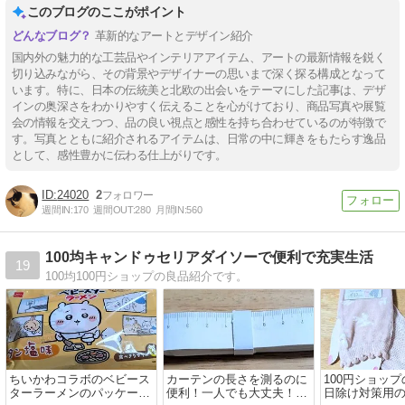
このブログのここがポイント
革新的なアートとデザイン紹介
国内外の魅力的な工芸品やインテリアアイテム、アートの最新情報を鋭く
切り込みながら、その背景やデザイナーの思いまで深く探る構成となって
います。特に、日本の伝統美と北欧の出会いをテーマにした記事は、デザ
インの奥深さをわかりやすく伝えることを心がけており、商品写真や展覧
会の情報を交えつつ、品の良い視点と感性を持ち合わせているのが特徴で
す。写真とともに紹介されるアイテムは、日常の中に輝きをもたらす逸品
として、感性豊かに伝わる仕上がりです。
24020
2
週間IN:
170
週間OUT:
280
月間IN:
560
100均キャンドゥセリアダイソーで便利で充実生活
19
100均100円ショップの良品紹介です。
ちいかわコラボのベビース
カーテンの長さを測るのに
100円ショッ
ターラーメンのパッケージ
便利！一人でも大丈夫！ニ
日除け対策用