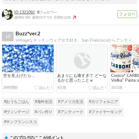
1321092
8
週間IN:
280
週間OUT:
710
月間IN:
1150
Buzz*ver.2
10
Vintageなキッチンウェアが大好き。San Franciscoからアンティーキングレポートをお届けしています
空を見上げたら...
あまりにも痛すぎて どーな
Costco* CARB
るかと思ったことｗ
Vodka" Pasta 
26時間前
4日前
10日前
#おうちごはん
#海外生活
#アメリカ生活
#カリフォルニア
#ヴィンテージ
#パン作り
#アンティーク
#ファイヤーキング
#サンフランシスコ
このブログのここがポイント