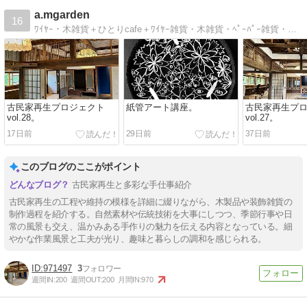
a.mgarden
16
ﾜｲﾔｰ・木雑貨＋ひとりcafe＋ﾜｲﾔｰ雑貨・木雑貨・ﾍﾟｰﾊﾟｰ雑貨・書・ひとりcafe・流木・器・住
古民家再生プロジェクト
紙管アート講座。
古民家再生プ
vol.28。
vol.27。
17日前
29日前
37日前
このブログのここがポイント
古民家再生と多彩な手仕事紹介
古民家再生の工程や維持の模様を詳細に綴りながら、木製品や装飾雑貨の
制作過程を紹介する。自然素材や伝統技術を大事にしつつ、季節行事や日
常の風景も交え、温かみある手作りの魅力を伝える内容となっている。細
やかな作業風景と工夫が光り、趣味と暮らしの調和を感じられる。
971497
3
週間IN:
200
週間OUT:
200
月間IN:
970