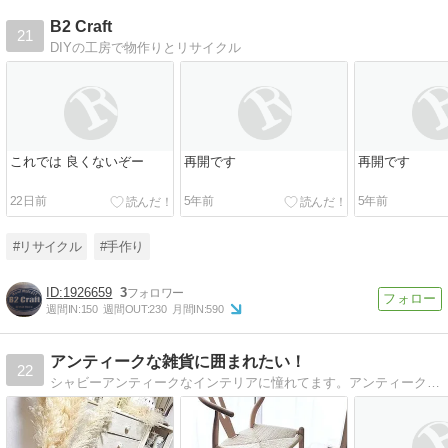
B2 Craft
21
DIYの工房で物作りとリサイクル
これでは 良くないぞー
再開です
再開です
22日前
5年前
5年前
#リサイクル
#手作り
1926659
3
週間IN:
150
週間OUT:
230
月間IN:
590
アンティークな雑貨に囲まれたい！
22
シャビーアンティークなインテリアに憧れてます。アンティークな雑貨を集めたり、時たまＤＩＹしてみたりもしてます。